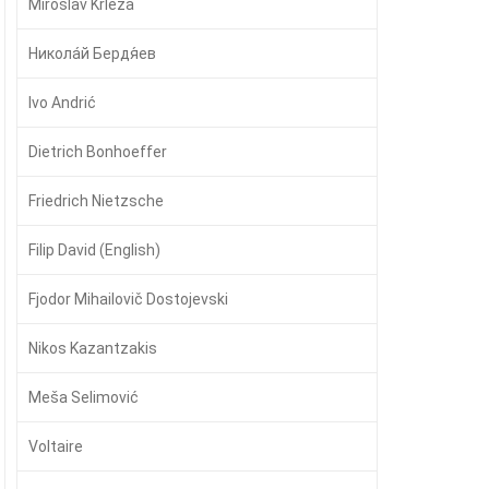
Miroslav Krleža
Никола́й Бердя́ев
Ivo Andrić
Dietrich Bonhoeffer
Friedrich Nietzsche
Filip David (English)
Fjodor Mihailovič Dostojevski
Nikos Kazantzakis
Meša Selimović
Voltaire