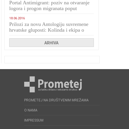
Portal Antimigrant: poziv na otvaranje
logora i progon migranata poput
bijesnih kerova
18.06.2016
Prilozi za novu Antologiju suvremene
hrvatske gluposti: Kolinda i ekipa o
navijačkim huliganima
ARHIVA
PROMETEJ NA DRUŠTVENIM MREŽAMA
O NAMA
IMPRESSUM