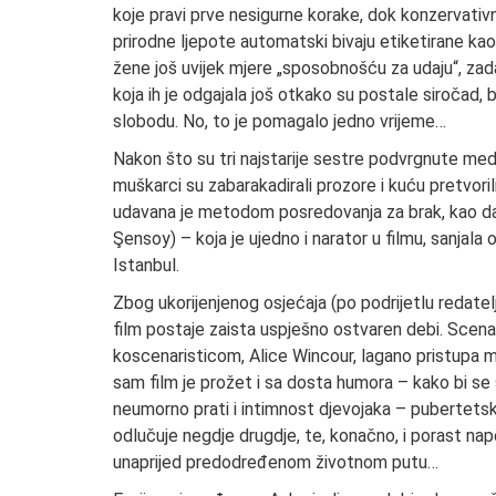
koje pravi prve nesigurne korake, dok konzervativn
prirodne ljepote automatski bivaju etiketirane kao 
žene još uvijek mjere „sposobnošću za udaju“, zad
koja ih je odgajala još otkako su postale siročad, b
slobodu. No, to je pomagalo jedno vrijeme…
Nakon što su tri najstarije sestre podvrgnute medi
muškarci su zabarakadirali prozore i kuću pretvoril
udavana je metodom posredovanja za brak, kao da 
Şensoy) – koja je ujedno i narator u filmu, sanjala
Istanbul.
Zbog ukorijenjenog osjećaja (po podrijetlu redatelji
film postaje zaista uspješno ostvaren debi. Scen
koscenaristicom, Alice Wincour, lagano pristupa mat
sam film je prožet i sa dosta humora – kako bi se
neumorno prati i intimnost djevojaka – pubertetske 
odlučuje negdje drugdje, te, konačno, i porast nap
unaprijed predodređenom životnom putu…