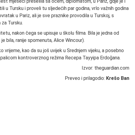
šest mjeseci preselila sa ocem, diplomatom, u Pariz, gdje je i
li u Tursku i proveli tu sljedećih par godina, vrlo važnih godina
vratak u Pariz, ali je sve praznike provodila u Turskoj, s
n za Tursku.
zitetu, nakon čega se upisuje u školu filma. Bila je jedna od
je bila, ranije spomenuta, Alice Wincour).
o vrijeme, kao da su još uvijek u Srednjem vijeku, a posebno
d palicom kontroverznog režima Recepa Tayyipa Erdoğana.
Izvor: theguardian.com
Preveo i prilagodio:
Krešo Ban