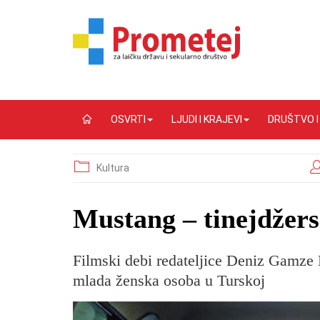
OSVRTI
LJUDI I KRAJEVI
DRUŠTVO 
Kultura
Mustang – tinejdžers
Filmski debi redateljice Deniz Gamze E
mlada ženska osoba u Turskoj