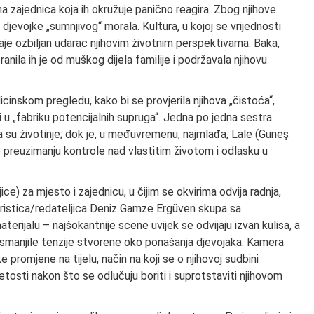
a zajednica koja ih okružuje panično reagira. Zbog njihove
djevojke „sumnjivog“ morala. Kultura, u kojoj se vrijednosti
aje ozbiljan udarac njihovim životnim perspektivama. Baka,
ranila ih je od muškog dijela familije i podržavala njihovu
cinskom pregledu, kako bi se provjerila njihova „čistoća“,
i u „fabriku potencijalnih supruga“. Jedna po jedna sestra
su životinje; dok je, u međuvremenu, najmlađa, Lale (Guneş
 o preuzimanju kontrole nad vlastitim životom i odlasku u
ce) za mjesto i zajednicu, u čijim se okvirima odvija radnja,
aristica/redateljica Deniz Gamze Ergüven skupa sa
erijalu – najšokantnije scene uvijek se odvijaju izvan kulisa, a
 smanjile tenzije stvorene oko ponašanja djevojaka. Kamera
promjene na tijelu, način na koji se o njihovoj sudbini
etosti nakon što se odlučuju boriti i suprotstaviti njihovom