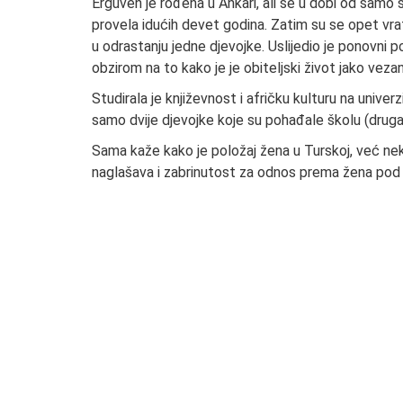
Ergüven je rođena u Ankari, ali se u dobi od samo 
provela idućih devet godina. Zatim su se opet vrati
u odrastanju jedne djevojke. Uslijedio je ponovni po
obzirom na to kako je je obiteljski život jako veza
Studirala je književnost i afričku kulturu na univer
samo dvije djevojke koje su pohađale školu (druga 
Sama kaže kako je položaj žena u Turskoj, već nek
naglašava i zabrinutost za odnos prema žena po