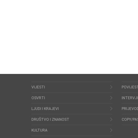
VIJESTI
POVIJES
OSVRTI
INTERVJ
LJUDI I KRAJEVI
PRIJEVOD
DRUŠTVO I ZNANOST
COPY/PA
KULTURA