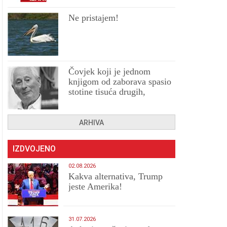
Ne pristajem!
Čovjek koji je jednom
knjigom od zaborava spasio
stotine tisuća drugih,
prokletih i uništenih
ARHIVA
IZDVOJENO
02.08.2026
Kakva alternativa, Trump
jeste Amerika!
31.07.2026