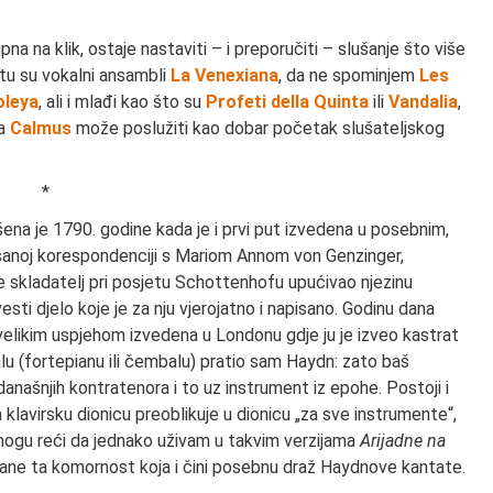
a na klik, ostaje nastaviti – i preporučiti – slušanje što više
tu su vokalni ansambli
La Venexiana
, da ne spominjem
Les
oleya
, ali i mlađi kao što su
Profeti della Quinta
ili
Vandalia
,
la
Calmus
može poslužiti kao dobar početak slušateljskog
*
na je 1790. godine kada je i prvi put izvedena u posebnim,
sanoj korespondenciji s Mariom Annom von Genzinger,
je skladatelj pri posjetu Schottenhofu upućivao njezinu
ti djelo koje je za nju vjerojatno i napisano. Godinu dana
s velikim uspjehom izvedena u Londonu gdje ju je izveo kastrat
u (fortepianu ili čembalu) pratio sam Haydn: zato baš
anašnjih kontratenora i to uz instrument iz epohe. Postoji i
 klavirsku dionicu preoblikuje u dionicu „za sve instrumente“,
e mogu reći da jednako uživam u takvim verzijama
Arijadne na
stane ta komornost koja i čini posebnu draž Haydnove kantate.