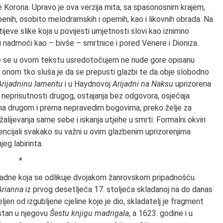
 Korona. Upravo je ova verzija mita, sa spasonosnim krajem,
zbenih, osobito melodramskih i opernih, kao i likovnih obrada. Na
tijeve slike koja u povijesti umjetnosti slovi kao iznimno
 i nadmoći kao – bivše – smrtnice i pored Venere i Dioniza.
je se u ovom tekstu usredotočujem ne nude gore opisanu
na onom tko sluša je da se prepusti glazbi te da obje slobodno
Arijadninu lamentu
i u Haydnovoj
Arijadni na Naksu
uprizorena
ja neprisutnosti drugog, ostajanja bez odgovora, osjećaja
prema drugom i prema nepravedim bogovima, preko želje za
žalijevanja same sebe i iskanja utjehe u smrti. Formalni okviri
otencijali svakako su važni u ovim glazbenim uprizorenjima
eg labirinta.
*
ijadne koja se odlikuje dvojakom žanrovskom pripadnošću.
'Arianna
iz prvog desetljeća 17. stoljeća skladanoj na do danas
jeljen od izgubljene cjeline koje je dio, skladatelj je fragment
rstan u njegovu
Šestu knjigu madrigala
, a 1623. godine i u