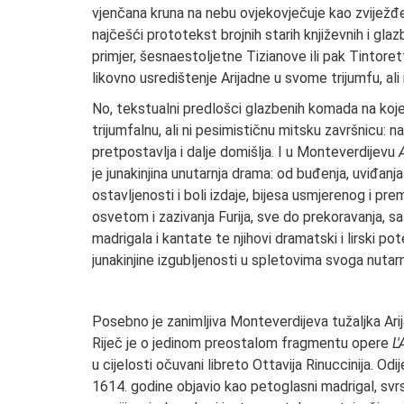
vjenčana kruna na nebu ovjekovječuje kao zviježđe
najčešći prototekst brojnih starih književnih i gla
primjer, šesnaestoljetne Tizianove ili pak Tintoret
likovno usredištenje Arijadne u svome trijumfu, ali
No, tekstualni predlošci glazbenih komada na ko
trijumfalnu, ali ni pesimističnu mitsku završnicu: 
pretpostavlja i dalje domišlja. I u Monteverdijevu
je junakinjina unutarnja drama: od buđenja, uviđan
ostavljenosti i boli izdaje, bijesa usmjerenog i 
osvetom i zazivanja Furija, sve do prekoravanja, sa
madrigala i kantate te njihovi dramatski i lirski p
junakinjine izgubljenosti u spletovima svoga nutarnj
Posebno je zanimljiva Monteverdijeva tužaljka Ar
Riječ je o jedinom preostalom fragmentu opere
L
u cijelosti očuvani libreto Ottavija Rinuccinija. Odi
1614. godine objavio kao petoglasni madrigal, sv