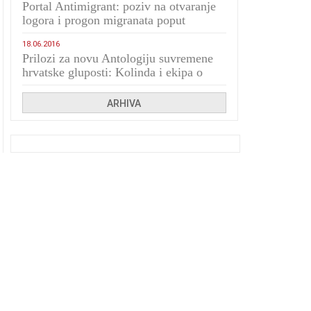
Portal Antimigrant: poziv na otvaranje
logora i progon migranata poput
bijesnih kerova
18.06.2016
Prilozi za novu Antologiju suvremene
hrvatske gluposti: Kolinda i ekipa o
navijačkim huliganima
ARHIVA