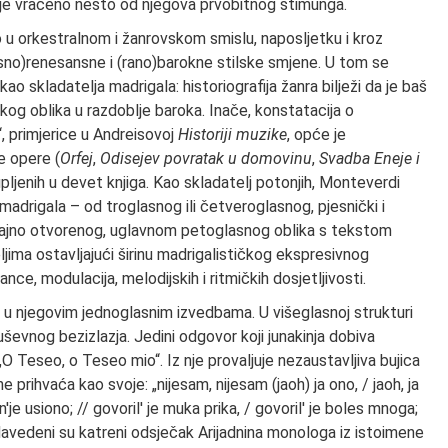
me je vraćeno nešto od njegova prvobitnog štimunga.
 u orkestralnom i žanrovskom smislu, naposljetku i kroz
asno)renesansne i (rano)barokne stilske smjene. U tom se
 skladatelja madrigala: historiografija žanra bilježi da je baš
kog oblika u razdoblje baroka. Inače, konstatacija o
“, primjerice u Andreisovoj
Historiji muzike
, opće je
e opere (
Orfej
,
Odisejev povratak u domovinu
,
Svadba Eneje i
pljenih u devet knjiga. Kao skladatelj potonjih, Monteverdi
madrigala – od troglasnog ili četveroglasnog, pjesnički i
žajno otvorenog, uglavnom petoglasnog oblika s tekstom
jima ostavljajući širinu madrigalističkog ekspresivnog
ce, modulacija, melodijskih i ritmičkih dosjetljivosti.
 u njegovim jednoglasnim izvedbama. U višeglasnoj strukturi
uševnog bezizlazja. Jedini odgovor koji junakinja dobiva
 „O Teseo, o Teseo mio“. Iz nje provaljuje nezaustavljiva bujica
 prihvaća kao svoje: „nijesam, nijesam (jaoh) ja ono, / jaoh, ja
'je usiono; // govoril' je muka prika, / govoril' je boles mnoga;
 Navedeni su katreni odsječak Arijadnina monologa iz istoimene