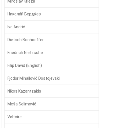
Miroslav Krleža
Никола́й Бердя́ев
Ivo Andrić
Dietrich Bonhoeffer
Friedrich Nietzsche
Filip David (English)
Fjodor Mihailovič Dostojevski
Nikos Kazantzakis
Meša Selimović
Voltaire