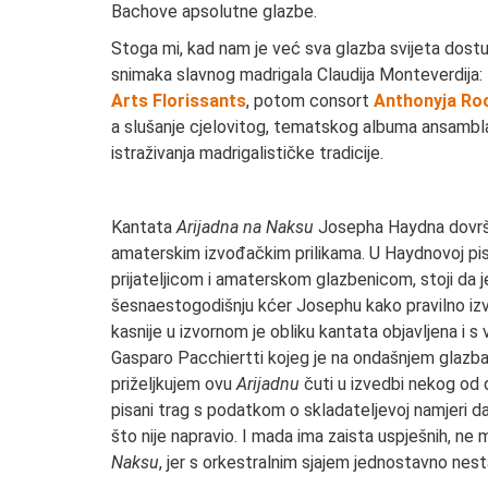
Bachove apsolutne glazbe.
Stoga mi, kad nam je već sva glazba svijeta dostupn
snimaka slavnog madrigala Claudija Monteverdija: 
Arts Florissants
, potom consort
Anthonyja Ro
a slušanje cjelovitog, tematskog albuma ansamb
istraživanja madrigalističke tradicije.
Kantata
Arijadna na Naksu
Josepha Haydna dovrše
amaterskim izvođačkim prilikama. U Haydnovoj pi
prijateljicom i amaterskom glazbenicom, stoji da 
šesnaestogodišnju kćer Josephu kako pravilno izves
kasnije u izvornom je obliku kantata objavljena i 
Gasparo Pacchiertti kojeg je na ondašnjem glazbal
priželjkujem ovu
Arijadnu
čuti u izvedbi nekog od d
pisani trag s podatkom o skladateljevoj namjeri da
što nije napravio. I mada ima zaista uspješnih, n
Naksu
, jer s orkestralnim sjajem jednostavno ne