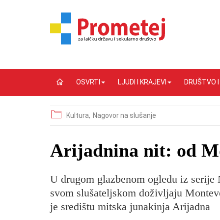
OSVRTI
LJUDI I KRAJEVI
DRUŠTVO 
Kultura,
Nagovor na slušanje
​Arijadnina nit: od 
U drugom glazbenom ogledu iz serije N
svom slušateljskom doživljaju Montev
je središtu mitska junakinja Arijadna