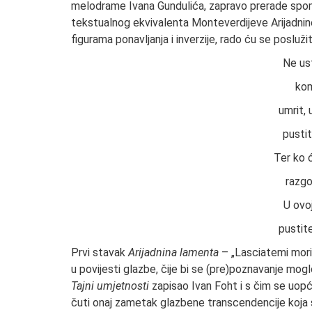
melodrame Ivana Gundulića, zapravo prerade spomen
tekstualnog ekvivalenta Monteverdijeve Arijadnine
figurama ponavljanja i inverzije, rado ću se posluž
Ne ust
kom
umrit, 
pustit
Ter ko 
razgo
U ovoj
pustite
Prvi stavak
Arijadnina lamenta
– „Lasciatemi morir
u povijesti glazbe, čije bi se (pre)poznavanje mogl
Tajni umjetnosti
zapisao Ivan Foht i s čim se uopć
čuti onaj zametak glazbene transcendencije koja se