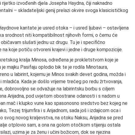
 i rijetko izvođenih djela Josepha Haydna, čiji naknadno
ntalni – skladateljski genij prelazi okvire svoga klasicističkog
Haydnove kantate je usred otoka – i usred ljubavi – ostavljena
ska srodnost niti kompatibilnost njihovih formi, o čemu će
e običavam slušati jednu uz drugu. Tu je i specifično
 na koje potiču otvoreni krajevi i jedne i druge kompozicije.
i kretskog kralja Minosa, određena je prokletstvom koje je
u je majku Pasifaju oplodio bik te je rodila Minotaura,
reno u labirint, kojemu je Minos svakih devet godina, možda i
 mladića. Kada je došlo vrijeme trećeg po redu žrtvovanja,
, dobrovoljno se odvažuje na labirintsku borbu s ciljem
jena Arijadna, pod uvjetom obostrane odanosti i s nadom u
ban mač i klupko vune kao spasonosno sredstvo bez kojeg ne
ko, Tezej trijumfira i s Arijadnom, sada još i izdajicom oca i
do svog novog kraljevstva, na otoku Naksu, Arijadna se pred
 dalje otplovio sam, a ona na golom otočkom stijenju ostala
silazi, uzima je za ženu i učini božicom, dok se njezina