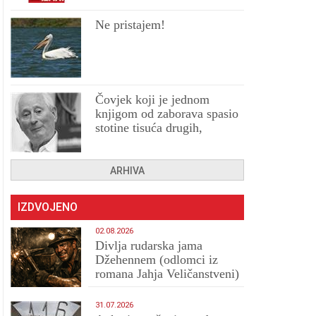
Ne pristajem!
Čovjek koji je jednom
knjigom od zaborava spasio
stotine tisuća drugih,
prokletih i uništenih
ARHIVA
IZDVOJENO
02.08.2026
Divlja rudarska jama
Džehennem (odlomci iz
romana Jahja Veličanstveni)
31.07.2026