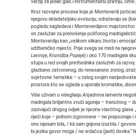
verziji za jedan glas i instrumentalnu pratnju, či
Kroz razvojne procese koje je Monteverdi poticao
njegovu skladateljsku evoluciju, odražavaju se (k
pogledu sagledava i Monteverdijevo majstorstvo kao
on zaslužan za prenošenje polifonog madrigalistič
Monteverdiju kao „velikom slikaru života i emocija
udžbeničko mjesto. Prije svega se misli na njegov
Lavinije
,
Krunidba Popeje
) i oko 170 madrigala sku
stupa u red svojih prethodnika zaslužnih za razvoj 
glazbeno zatvorenog, do renesansno zrelog, izra
svjetovne tematike – u zalog svojim nasljedovatel
prostora što se ogleda u uporabi kromatike, disonan
Više uživam u višeglasju
Arijadnina lamenta
negoli
madrigala briljantno zvuči agonija – trenutnog – d
zazivajući drugog odjek je njezina vlastitog glasa:
riječi koje – jednom izgovorene – ne prepoznaje i ne
ono nijesam bila, / kâ sam gnjivna izustila / govoren
bi jezika govor moga / ne srdačca (jaoh) dovika.“