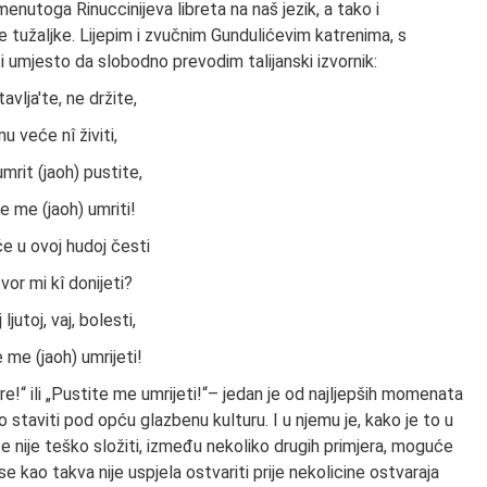
utoga Rinuccinijeva libreta na naš jezik, a tako i
 tužaljke. Lijepim i zvučnim Gundulićevim katrenima, s
iti umjesto da slobodno prevodim talijanski izvornik:
avlja'te, ne držite,
u veće nî živiti,
umrit (jaoh) pustite,
e me (jaoh) umriti!
će u ovoj hudoj česti
vor mi kî donijeti?
 ljutoj, vaj, bolesti,
 me (jaoh) umrijeti!
e!“ ili „Pustite me umrijeti!“– jedan je od najljepših momenata
o staviti pod opću glazbenu kulturu. I u njemu je, kako je to u
e nije teško složiti, između nekoliko drugih primjera, moguće
 kao takva nije uspjela ostvariti prije nekolicine ostvaraja