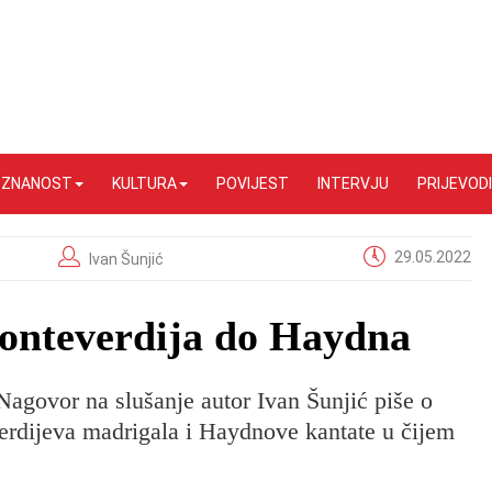
I ZNANOST
KULTURA
POVIJEST
INTERVJU
PRIJEVODI
29.05.2022
Ivan Šunjić
Monteverdija do Haydna
agovor na slušanje autor Ivan Šunjić piše o
erdijeva madrigala i Haydnove kantate u čijem