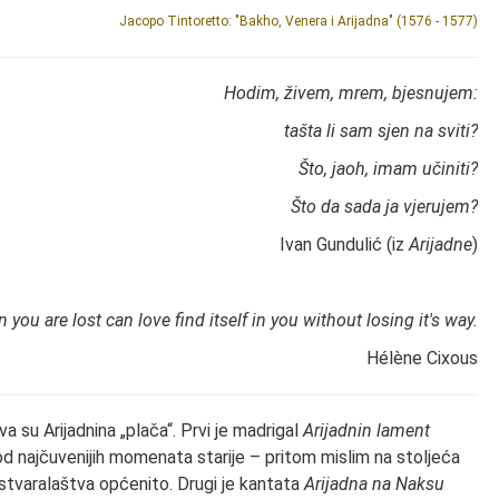
Jacopo Tintoretto: "Bakho, Venera i Arijadna" (1576 - 1577)
Hodim, živem, mrem, bjesnujem:
tašta li sam sjen na sviti?
Što, jaoh, imam učiniti?
Što da sada ja vjerujem?
Ivan Gundulić (iz
Arijadne
)
 you are lost can love find itself in you without losing it's way.
Hélène Cixous
a su Arijadnina „plača“. Prvi je madrigal
Arijadnin lament
 od najčuvenijih momenata starije – pritom mislim na stoljeća
 stvaralaštva općenito. Drugi je kantata
Arijadna na Naksu