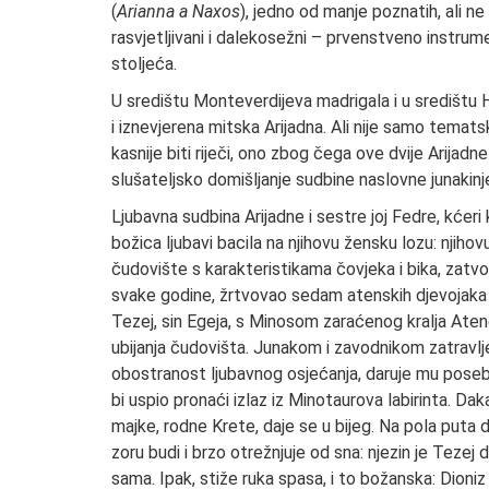
(
Arianna a Naxos
), jedno od manje poznatih, ali ne
rasvjetljivani i dalekosežni – prvenstveno instrume
stoljeća.
U središtu Monteverdijeva madrigala i u središtu 
i iznevjerena mitska Arijadna. Ali nije samo temat
kasnije biti riječi, ono zbog čega ove dvije Arijadn
slušateljsko domišljanje sudbine naslovne junakinje
Ljubavna sudbina Arijadne i sestre joj Fedre, kćer
božica ljubavi bacila na njihovu žensku lozu: njihov
čudovište s karakteristikama čovjeka i bika, zatvo
svake godine, žrtvovao sedam atenskih djevojaka i
Tezej, sin Egeja, s Minosom zaraćenog kralja Atene
ubijanja čudovišta. Junakom i zavodnikom zatravl
obostranost ljubavnog osjećanja, daruje mu pose
bi uspio pronaći izlaz iz Minotaurova labirinta. Daka
majke, rodne Krete, daje se u bijeg. Na pola puta 
zoru budi i brzo otrežnjuje od sna: njezin je Tezej
sama. Ipak, stiže ruka spasa, i to božanska: Dioniz 