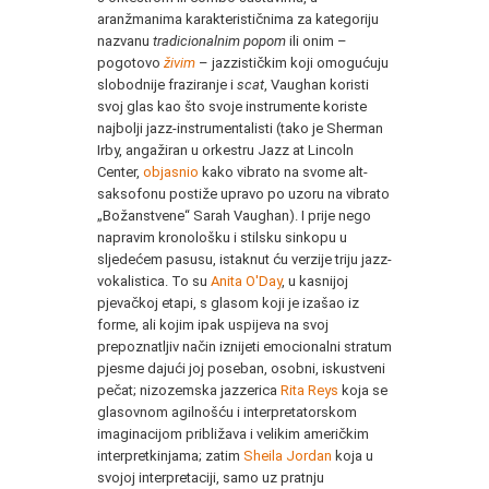
aranžmanima karakterističnima za kategoriju
nazvanu
tradicionalnim popom
ili onim –
pogotovo
živim
– jazzističkim koji omogućuju
slobodnije fraziranje i
scat
, Vaughan koristi
svoj glas kao što svoje instrumente koriste
najbolji jazz-instrumentalisti (tako je Sherman
Irby, angažiran u orkestru Jazz at Lincoln
Center,
objasnio
kako vibrato na svome alt-
saksofonu postiže upravo po uzoru na vibrato
„Božanstvene“ Sarah Vaughan). I prije nego
napravim kronološku i stilsku sinkopu u
sljedećem pasusu, istaknut ću verzije triju jazz-
vokalistica. To su
Anita O'Day
, u kasnijoj
pjevačkoj etapi, s glasom koji je izašao iz
forme, ali kojim ipak uspijeva na svoj
prepoznatljiv način iznijeti emocionalni stratum
pjesme dajući joj poseban, osobni, iskustveni
pečat; nizozemska jazzerica
Rita Reys
koja se
glasovnom agilnošću i interpretatorskom
imaginacijom približava i velikim američkim
interpretkinjama; zatim
Sheila Jordan
koja u
svojoj interpretaciji, samo uz pratnju