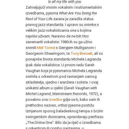
Is all my life with you
Zahvaljujući vrsnim vokalnim i instrumentalnim
izvedbama, pjesma
What Are You Doing the
Rest of Your Life
zarana je zaradila status
pravog jazz-standarda. I upravo su snimke s
velikim jazz-vokalisticama one u kojima
najviše uživam. Naravno da ne bih htio
zanemariti vokaliste: 1980-ih su ga uživo
snimili
Mel Tormé
s Gerryjem Mulliganom i
Georgeom Shearingom, te
Tony Bennett
, ali su
ponajviše života standardu Michela Legranda
ipak dale vokalistice. U prvom redu Sarah
Vaughan koja je pjesmaricu Michela Legranda
snimila s orkestrom pod ravnanjem samog
skladatelja, ujedno i aranžera i solista. I ovaj
unikatni album u cjelini (
Sarah Vaughan with
Michel Legrand
, Mainstream Records, 1972), a
posebno ova
izvedba
gdje se ti, kako sam ih
prethodno nazvao,
vrtlozi
pjesme postižu
izmjenom sporog baladesknog tempa s brzim
swingerskim dionicama, opravdavaju perifrazu
„The Divine One“. Bilo da je riječ o izvedbama
s orkestrom ili combo sastavima, u