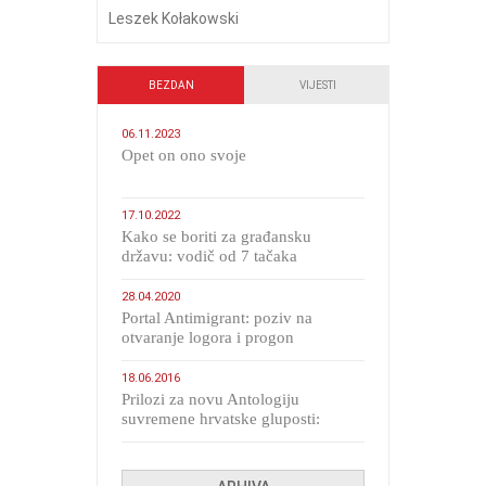
Leszek Kołakowski
BEZDAN
VIJESTI
06.11.2023
​Opet on ono svoje
17.10.2022
Kako se boriti za građansku
državu: vodič od 7 tačaka
28.04.2020
Portal Antimigrant: poziv na
otvaranje logora i progon
migranata poput bijesnih kerova
18.06.2016
Prilozi za novu Antologiju
suvremene hrvatske gluposti:
Kolinda i ekipa o navijačkim
huliganima