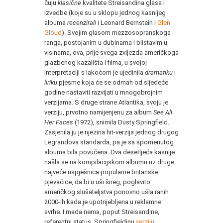
čuju
klasične
kvalitete Streisandina glasa i
izvedbe (koje su u sklopu jednog kasnijeg
albuma
recenzirali
i Leonard Bernstein i
Glen
Gloud
). Svojim glasom mezzosopranskoga
ranga, postojanim u dubinama i blistavim u
visinama, ova, prije svega zvijezda američkoga
glazbenog kazališta i filma, u svojoj
interpretaciji s lakoćom je ujedinila
dramatiku
i
liriku
pjesme koja će se odmah od sljedeće
godine nastaviti razvijati u mnogobrojnim
verzijama. S druge strane Atlantika, svoju je
verziju, prvotno namijenjenu za album
See All
Her Faces
(1972), snimila Dusty Springfield.
Zasjenila ju je njezina hit-verzija jednog drugog
Legrandova standarda, pa je sa spomenutog
albuma bila povučena. Dva desetljeća kasnije
našla se na kompilacijskom albumu uz druge
najveće uspješnica popularne britanske
pjevačice, da bi u uši šireg, poglavito
američkog slušateljstva ponovno ušla ranih
2000-ih kada je upotrijebljena u reklamne
svrhe. I mada nema, poput Streisandine,
referentni status, Springfieldinu
verziju