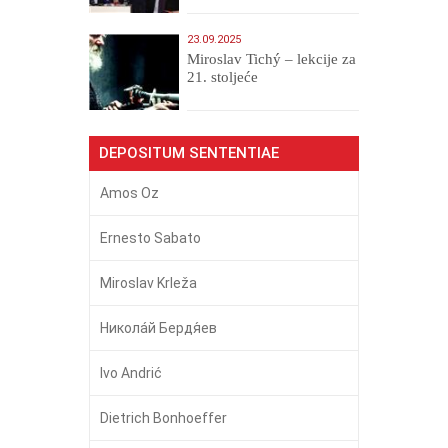
23.09.2025
Miroslav Tichý – lekcije za
21. stoljeće
DEPOSITUM SENTENTIAE
Amos Oz
Ernesto Sabato
Miroslav Krleža
Никола́й Бердя́ев
Ivo Andrić
Dietrich Bonhoeffer