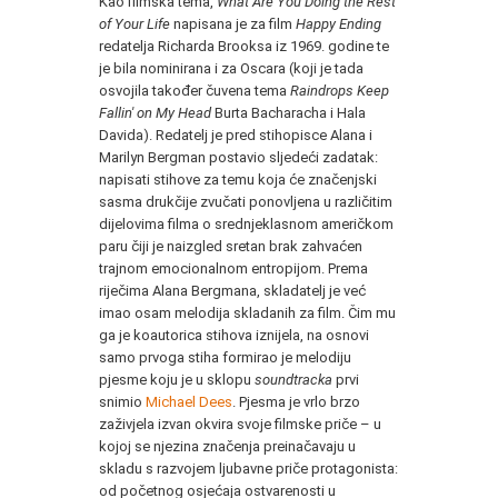
Kao filmska tema,
What Are You Doing the Rest
of Your Life
napisana je za film
Happy Ending
redatelja Richarda Brooksa iz 1969. godine te
je bila nominirana i za Oscara (koji je tada
osvojila također čuvena tema
Raindrops Keep
Fallin' on My Head
Burta Bacharacha i Hala
Davida). Redatelj je pred stihopisce Alana i
Marilyn Bergman postavio sljedeći zadatak:
napisati stihove za temu koja će značenjski
sasma drukčije zvučati ponovljena u različitim
dijelovima filma o srednjeklasnom američkom
paru čiji je naizgled sretan brak zahvaćen
trajnom emocionalnom entropijom. Prema
riječima Alana Bergmana, skladatelj je već
imao osam melodija skladanih za film. Čim mu
ga je koautorica stihova iznijela, na osnovi
samo prvoga stiha formirao je melodiju
pjesme koju je u sklopu
soundtracka
prvi
snimio
Michael Dees
. Pjesma je vrlo brzo
zaživjela izvan okvira svoje filmske priče – u
kojoj se njezina značenja preinačavaju u
skladu s razvojem ljubavne priče protagonista:
od početnog osjećaja ostvarenosti u