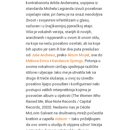
kontrabasista Arilda Andersena, uspijeva iz
standarda Michela Legranda izvući posebnan
osjećajni valer, pri čemu je na snazi neodoljiva
živost i svojevrsni infantilizam u glasu,
sačuvan i u (naj)kasnijoj pjevačkoj etapi.
Više je vokalnih verzija, starijih ili novijih,
aranžiranih i ispjevanih u ovom ili onom stilu,
na koje se neću posebno osvrtati, ali na koje
bih uputio jer sam ih bar dva puta preslušao:
od
Julie Andrews
, preko
Alison Moyet
, sve do
Melisse Errico
i
Kandance Springs
. Potonja u
svome vokalnom izričaju ujedinjuje različite
stilove i utjecaje. Iako me je uhvatila tek na
drugo ili treće slušanje, u ovoj su izvedbi
posebno lijepo posuđeni i konfigurirani neki
postupci velikih interpretkinja kojima je
posvećen album u cijelosti (
The Women Who
Raised Me
, Blue Note Records / Capital
Records, 2020). Nedavno nas je Cécile
McLorin Salvant na društvenoj mreži počastila
kratkim
a capella
videom
– tako priželjkujem
da ovo snimi u studiju ili otpjeva uživo! Verzija