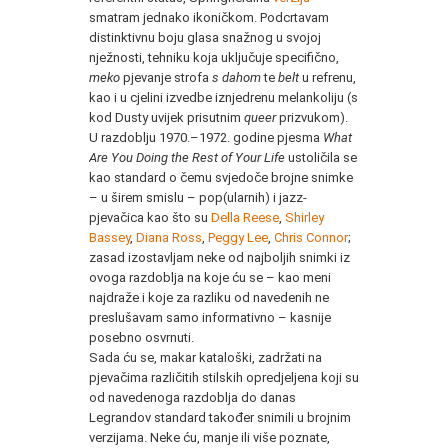
smatram jednako ikoničkom. Podcrtavam
distinktivnu boju glasa snažnog u svojoj
nježnosti, tehniku koja uključuje specifično,
meko
pjevanje strofa
s dahom
te
belt
u refrenu,
kao i u cjelini izvedbe iznjedrenu melankoliju (s
kod Dusty uvijek prisutnim
queer
prizvukom).
U razdoblju 1970.–1972. godine pjesma
What
Are You Doing the Rest of Your Life
ustoličila se
kao standard o čemu svjedoče brojne snimke
– u širem smislu – pop(ularnih) i jazz-
pjevačica kao što su
Della Reese
,
Shirley
Bassey
,
Diana Ross
,
Peggy Lee
,
Chris Connor
;
zasad izostavljam neke od najboljih snimki iz
ovoga razdoblja na koje ću se – kao meni
najdraže i koje za razliku od navedenih ne
preslušavam samo informativno – kasnije
posebno osvrnuti.
Sada ću se, makar kataloški, zadržati na
pjevačima različitih stilskih opredjeljena koji su
od navedenoga razdoblja do danas
Legrandov standard također snimili u brojnim
verzijama. Neke ću, manje ili više poznate,