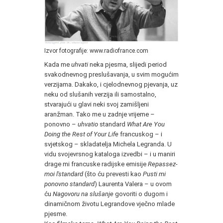
Izvor fotografije: www.radiofrance.com
Kada me
uhvati
neka pjesma, slijedi period
svakodnevnog preslušavanja, u svim mogućim
verzijama. Dakako, i cjelodnevnog pjevanja, uz
neku od slušanih verzija ili samostalno,
stvarajući u glavi neki svoj zamišljeni
aranžman. Tako me u zadnje vrijeme –
ponovno –
uhvatio
standard
What Are You
Doing the Rest of Your Life
francuskog – i
svjetskog – skladatelja Michela Legranda. U
vidu svojevrsnog kataloga izvedbi – i u maniri
drage mi francuske radijske emisije
Repassez-
moi l'standard
(što ću prevesti kao
Pusti mi
ponovno standard
) Laurenta Valera – u ovom
ću
Nagovoru na slušanje
govoriti o dugom i
dinamičnom životu Legrandove vječno mlade
pjesme.