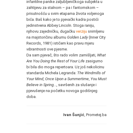
infantilne panike zaljubljeničkoga subjekta u
zahtijevu za stalnom – pa i fantomskom –
prisutnošću u svim etapama života voljenoga
bića. Baš kako je to pjevački kadra postići
jedinstvena Abbey Lincoln. Stoga raniju,
njihovu zajedničku, dugačku
verziju
snimljenu
na majstoričinu albumu
Golden Lady
(Inner City
Records, 1981) ističem kao pravu mjeru
vibrantnosti
ove pjesme.
Da sam pjevač, što rado volim zamišljati,
What
Are You Doing the Rest of Your Life
zasigurno
bi bila dio moga repertoara. Uz još nekolicinu
standarda Michela Legranda:
The Windmills of
Your Mind
,
Once Upon a Summertime
,
You Must
Believe in Spring
..., savršenih za slušanje i
pjevušenje na početku novoga godišnjeg
doba.
Ivan Šunjić
, Prometej.ba