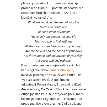
planiranju zajedničkog života do osjećaja
promašene žudnje – i postala standardni dio
repertoara brojnih popularnih, jazz, kao i
klasičnih vokalist(ic)a.
What are you doing the rest of your life
North and South and
East and West of your life
I have only one request of your life
That you spend it all with me
All the seasons and the times of your days
Are the nickels and the dimes of your days
Let the reasons and the rhymes of your days
All begin and end with me
Prvu obradu pjesme iste je godine snimila i
kao singl realizirala
Barbara Streisand
,
uvrstivši je kasnije na svoj čuveni album
The
Way We Were
(1974). U aranžmanu i
orkestraciji Petera Matza, Streisand je
What
Are You Doing the Rest of Your Life
– kao i neke
druge pjesme koje i nije otpjevala prva i među
kojima je dosta Legrandovih – stilizirala kao
prepoznatljivo
svoju
pjesmu. Ovdje se jasno