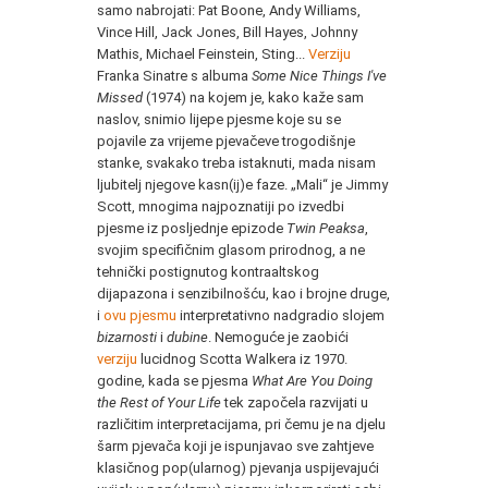
samo nabrojati: Pat Boone, Andy Williams,
Vince Hill, Jack Jones, Bill Hayes, Johnny
Mathis, Michael Feinstein, Sting...
Verziju
Franka Sinatre s albuma
Some Nice Things I've
Missed
(1974) na kojem je, kako kaže sam
naslov, snimio lijepe pjesme koje su se
pojavile za vrijeme pjevačeve trogodišnje
stanke, svakako treba istaknuti, mada nisam
ljubitelj njegove kasn(ij)e faze. „Mali“ je Jimmy
Scott, mnogima najpoznatiji po izvedbi
pjesme iz posljednje epizode
Twin Peaksa
,
svojim specifičnim glasom prirodnog, a ne
tehnički postignutog kontraaltskog
dijapazona i senzibilnošću, kao i brojne druge,
i
ovu pjesmu
interpretativno nadgradio slojem
bizarnosti
i
dubine
. Nemoguće je zaobići
verziju
lucidnog Scotta Walkera iz 1970.
godine, kada se pjesma
What Are You Doing
the Rest of Your Life
tek započela razvijati u
različitim interpretacijama, pri čemu je na djelu
šarm pjevača koji je ispunjavao sve zahtjeve
klasičnog pop(ularnog) pjevanja uspijevajući