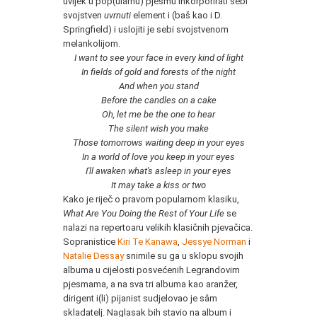
uvijek u pop(ularnu) pjesmu inkorporirati sebi
svojstven
uvrnuti
element i (baš kao i D.
Springfield) i uslojiti je sebi svojstvenom
melankolijom.
I want to see your face in every kind of light
In fields of gold and forests of the night
And when you stand
Before the candles on a cake
Oh, let me be the one to hear
The silent wish you make
Those tomorrows waiting deep in your eyes
In a world of love you keep in your eyes
I'll awaken what's asleep in your eyes
It may take a kiss or two
Kako je riječ o pravom popularnom klasiku,
What Are You Doing the Rest of Your Life
se
nalazi na repertoaru velikih klasičnih pjevačica.
Sopranistice
Kiri Te Kanawa
,
Jessye Norman
i
Natalie Dessay
snimile su ga u sklopu svojih
albuma u cijelosti posvećenih Legrandovim
pjesmama, a na sva tri albuma kao aranžer,
dirigent i(li) pijanist sudjelovao je sâm
skladatelj. Naglasak bih stavio na album i