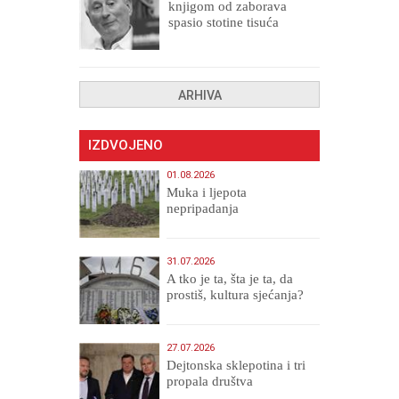
knjigom od zaborava
spasio stotine tisuća
drugih, prokletih i
uništenih
ARHIVA
IZDVOJENO
01.08.2026
Muka i ljepota
nepripadanja
31.07.2026
A tko je ta, šta je ta, da
prostiš, kultura sjećanja?
27.07.2026
Dejtonska sklepotina i tri
propala društva