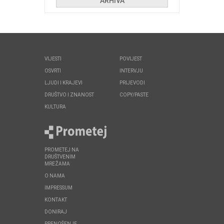
ARHIVA
VIJESTI
POVIJEST
OSVRTI
INTERVJU
LJUDI I KRAJEVI
PRIJEVODI
DRUŠTVO I ZNANOST
COPY/PASTE
KULTURA
PROMETEJ NA
DRUŠTVENIM
MREŽAMA
O NAMA
IMPRESSUM
KONTAKT
DONIRAJ
PRENOŠENJE