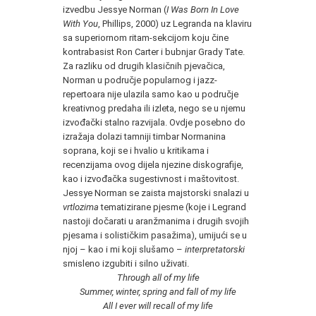
izvedbu Jessye Norman (
I Was Born In Love
With You
, Phillips, 2000) uz Legranda na klaviru
sa superiornom ritam-sekcijom koju čine
kontrabasist Ron Carter i bubnjar Grady Tate.
Za razliku od drugih klasičnih pjevačica,
Norman u područje popularnog i jazz-
repertoara nije ulazila samo kao u područje
kreativnog predaha ili izleta, nego se u njemu
izvođački stalno razvijala. Ovdje posebno do
izražaja dolazi tamniji timbar Normanina
soprana, koji se i hvalio u kritikama i
recenzijama ovog dijela njezine diskografije,
kao i izvođačka sugestivnost i maštovitost.
Jessye Norman se zaista majstorski snalazi u
vrtlozima
tematizirane pjesme (koje i Legrand
nastoji dočarati u aranžmanima i drugih svojih
pjesama i solističkim pasažima), umijući se u
njoj – kao i mi koji slušamo –
interpretatorski
smisleno izgubiti i silno uživati.
Through all of my life
Summer, winter, spring and fall of my life
All I ever will recall of my life