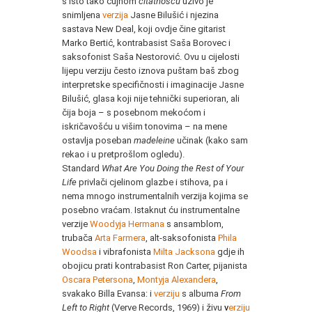
s isto tako čujnom
citatnošću
uživo je
snimljena
verzija
Jasne Bilušić i njezina
sastava New Deal, koji ovdje čine gitarist
Marko Bertić, kontrabasist Saša Borovec i
saksofonist Saša Nestorović. Ovu u cijelosti
lijepu verziju često iznova puštam baš zbog
interpretske specifičnosti i imaginacije Jasne
Bilušić, glasa koji nije tehnički superioran, ali
čija boja – s posebnom mekoćom i
iskričavošću u višim tonovima – na mene
ostavlja poseban
madeleine
učinak (kako sam
rekao i u pretprošlom ogledu).
Standard
What Are You Doing the Rest of Your
Life
privlači cjelinom glazbe i stihova, pa i
nema mnogo instrumentalnih verzija kojima se
posebno vraćam. Istaknut ću instrumentalne
verzije
Woodyja Hermana
s ansamblom,
trubača
Arta Farmera
, alt-saksofonista
Phila
Woodsa
i vibrafonista
Milta Jacksona
gdje ih
obojicu prati kontrabasist Ron Carter, pijanista
Oscara Petersona
,
Montyja Alexandera
,
svakako Billa Evansa: i
verziju
s albuma
From
Left to Right
(Verve Records, 1969) i živu
v
erziju