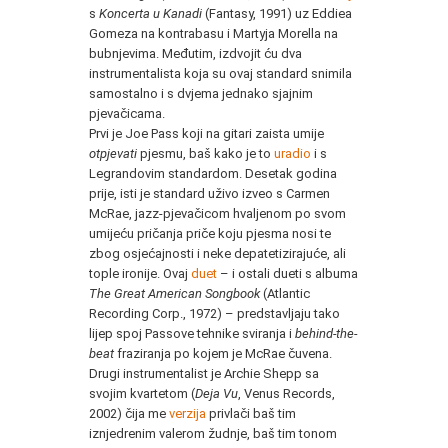
s
Koncerta u Kanadi
(Fantasy, 1991) uz Eddiea
Gomeza na kontrabasu i Martyja Morella na
bubnjevima. Međutim, izdvojit ću dva
instrumentalista koja su ovaj standard snimila
samostalno i s dvjema jednako sjajnim
pjevačicama.
Prvi je Joe Pass koji na gitari zaista umije
otpjevati
pjesmu, baš kako je to
uradio
i s
Legrandovim standardom. Desetak godina
prije, isti je standard uživo izveo s Carmen
McRae, jazz-pjevačicom hvaljenom po svom
umijeću pričanja priče koju pjesma nosi te
zbog osjećajnosti i neke depatetizirajuće, ali
tople ironije. Ovaj
duet
– i ostali dueti s albuma
The Great American Songbook
(Atlantic
Recording Corp., 1972) – predstavljaju tako
lijep spoj Passove tehnike sviranja i
behind-the-
beat
fraziranja po kojem je McRae čuvena.
Drugi instrumentalist je Archie Shepp sa
svojim kvartetom (
Deja Vu
, Venus Records,
2002) čija me
verzija
privlači baš tim
iznjedrenim valerom žudnje, baš tim tonom