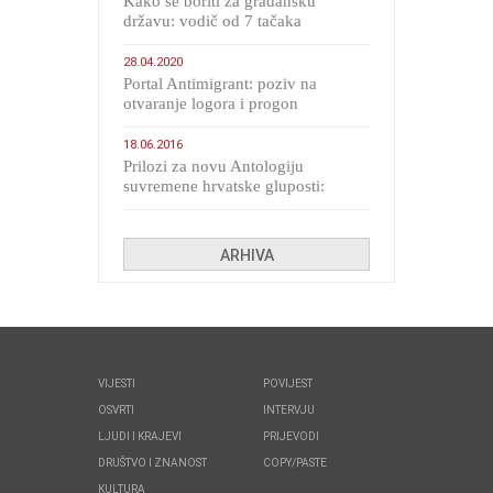
Kako se boriti za građansku
državu: vodič od 7 tačaka
28.04.2020
Portal Antimigrant: poziv na
otvaranje logora i progon
migranata poput bijesnih kerova
18.06.2016
Prilozi za novu Antologiju
suvremene hrvatske gluposti:
Kolinda i ekipa o navijačkim
huliganima
ARHIVA
VIJESTI
POVIJEST
OSVRTI
INTERVJU
LJUDI I KRAJEVI
PRIJEVODI
DRUŠTVO I ZNANOST
COPY/PASTE
KULTURA