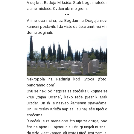
A sej krst Radoja Mrkšića. Stah boga moleće i
zla ne misleće. Ovden ubi me grom.
•••
V ime oca i sina, az Bogdan na Dragaja novi
kameni postavih. I da viste da ćete umrti vsi vi, i
domu poginuti.
Nekropola na Radimlji kod Stoca (foto:
panoramio.com)
Ovu se neki od natpisa sa stećaka u kojime se
krije „tajna Bosne“, kako reče pjesnik Mak
Dizdar. On ih je nazvao
kamenim spavačima
.
On i Miroslav Krleža napisali su najlješe riječi o
stećcima:
"Stećak je za mene ono što nije za druge, ono
što na njem i u njemu nisu drugi unijeli ni znali
da vide. Jest kamen, ali jeste i riječ, jest zemlja,