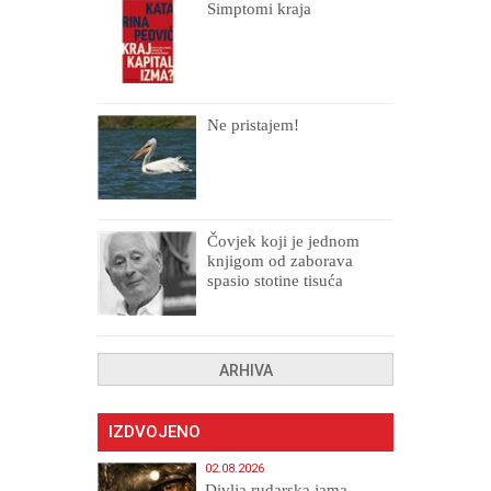
Simptomi kraja
Ne pristajem!
Čovjek koji je jednom
knjigom od zaborava
spasio stotine tisuća
drugih, prokletih i
uništenih
ARHIVA
IZDVOJENO
02.08.2026
Divlja rudarska jama