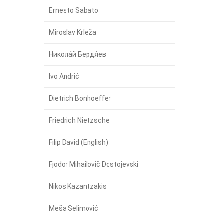
Ernesto Sabato
Miroslav Krleža
Никола́й Бердя́ев
Ivo Andrić
Dietrich Bonhoeffer
Friedrich Nietzsche
Filip David (English)
Fjodor Mihailovič Dostojevski
Nikos Kazantzakis
Meša Selimović