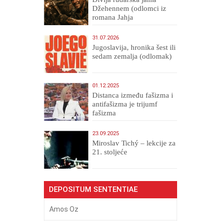
Džehennem (odlomci iz
romana Jahja
Veličanstveni)
31.07.2026
Jugoslavija, hronika šest ili
sedam zemalja (odlomak)
01.12.2025
Distanca između fašizma i
antifašizma je trijumf
fašizma
23.09.2025
Miroslav Tichý – lekcije za
21. stoljeće
DEPOSITUM SENTENTIAE
Amos Oz