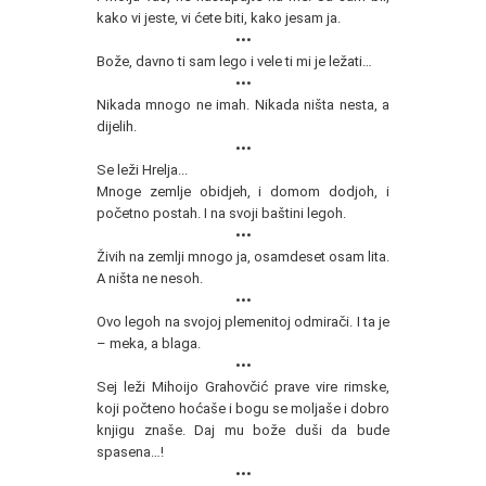
kako vi jeste, vi ćete biti, kako jesam ja.
•••
Bože, davno ti sam lego i vele ti mi je ležati…
•••
Nikada mnogo ne imah. Nikada ništa nesta, a
dijelih.
•••
Se leži Hrelja...
Mnoge zemlje obidjeh, i domom dodjoh, i
početno postah. I na svoji baštini legoh.
•••
Živih na zemlji mnogo ja, osamdeset osam lita.
A ništa ne nesoh.
•••
Ovo legoh na svojoj plemenitoj odmirači. I ta je
– meka, a blaga.
•••
Sej leži Mihoijo Grahovčić prave vire rimske,
koji počteno hoćaše i bogu se moljaše i dobro
knjigu znaše. Daj mu bože duši da bude
spasena…!
•••