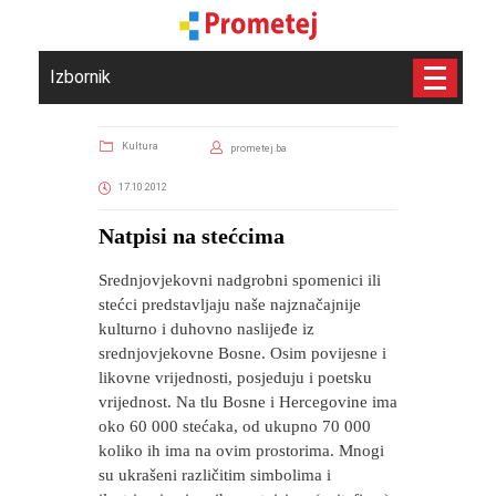
Izbornik
Kultura
prometej.ba
17.10.2012
Natpisi na stećcima
Srednjovjekovni nadgrobni spomenici ili
stećci predstavljaju naše najznačajnije
kulturno i duhovno naslijeđe iz
srednjovjekovne Bosne. Osim povijesne i
likovne vrijednosti, posjeduju i poetsku
vrijednost. Na tlu Bosne i Hercegovine ima
oko 60 000 stećaka, od ukupno 70 000
koliko ih ima na ovim prostorima. Mnogi
su ukrašeni različitim simbolima i