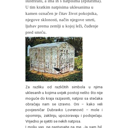
ilustrirani, a ima ih s natpisima (epitafima).
U tim kratkim natpisima uklesanima u
kamen označen je čitav život pokojnika,
njegove sklonosti, način njegove smrti,
ljubav prema zemlji u kojoj leži, čuđenje
pred smrću.
Za razliku od različitih simbola u njima
uklesanih u kojima uvijek postoji nešto što nije
moguće do kraja razjasniti, natpisi sa stećaka
obraćaju nam se izravno. Oni – kako veli
povjesničar Dubravko Lovrenović – mole i
opominju, zaklinju, upozoravaju i podsjećaju.
Vrijedno je sjetiti se nekih natpisa.
I molju vas, ne nastupajte na me. Ja sam bil,