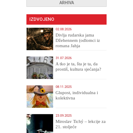
ARHIVA
IZDVOJENO
02.08.2026
Divlja rudarska jama
Džehennem (odlomci iz
romana Jahja
Veličanstveni)
31.07.2026
A tko je ta, šta je ta, da
prostiš, kultura sjećanja?
08.11.2025
Glupost, individualna i
kolektivna
23.09.2025
Miroslav Tichý – lekcije za
21. stoljeće