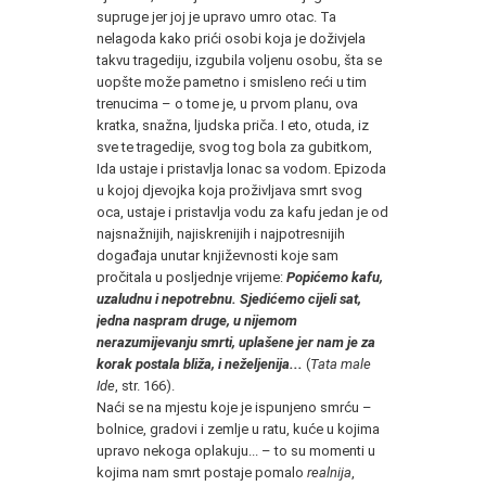
supruge jer joj je upravo umro otac. Ta
nelagoda kako prići osobi koja je doživjela
takvu tragediju, izgubila voljenu osobu, šta se
uopšte može pametno i smisleno reći u tim
trenucima – o tome je, u prvom planu, ova
kratka, snažna, ljudska priča. I eto, otuda, iz
sve te tragedije, svog tog bola za gubitkom,
Ida ustaje i pristavlja lonac sa vodom. Epizoda
u kojoj djevojka koja proživljava smrt svog
oca, ustaje i pristavlja vodu za kafu jedan je od
najsnažnijih, najiskrenijih i najpotresnijih
događaja unutar književnosti koje sam
pročitala u posljednje vrijeme:
Popićemo kafu,
uzaludnu i nepotrebnu. Sjedićemo cijeli sat,
jedna naspram druge, u nijemom
nerazumijevanju smrti, uplašene jer nam je za
korak postala bliža, i neželjenija...
(
Tata male
Ide
, str. 166).
Naći se na mjestu koje je ispunjeno smrću –
bolnice, gradovi i zemlje u ratu, kuće u kojima
upravo nekoga oplakuju... – to su momenti u
kojima nam smrt postaje pomalo
realnija
,