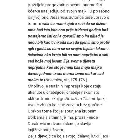
poželjela progovoriti o svemu onome što
kćerke nasljeđuju od svojih majki. U posebno
dirljivoj priči
Nesanica
, autorica piše upravo o
tome:
e vala ću mami ujutro reći da se dižem
ama baš isto kao ona prije trideset godina baš
postajemo isti oni a govorili smo im nikad ja
neću biti kao ti nikada nikada pjenili smo protiv
njih i gadili su nam se sa svojim bijelim lukom i
šalovima oko krsta bili su nam neprijatni a vidi
sad bože moj jesam li ja svome djetetu
neprijatna kao što je meni bila moja majka
davno jednom izvini mama izvini makar sad
molim te
(
Nesanica
, str. 175-176.).
Mnoštvo je snažnih impresija koje ostaju
utisnute u čitateljice i čitatelje nakon što
sklope korice knjige
Ne lažem Tita mi.
Ipak,
ovo je zbirka koja se zatvara bez gorčine.
Uprkos tome što je ispunjena krupnim
borbama a sitnim tijelima, proza Feride
Duraković nedvosmisleno je slavlje
književnosti i života.
Želja djevojčice koja svojoj ćelavoj lutki lijepi