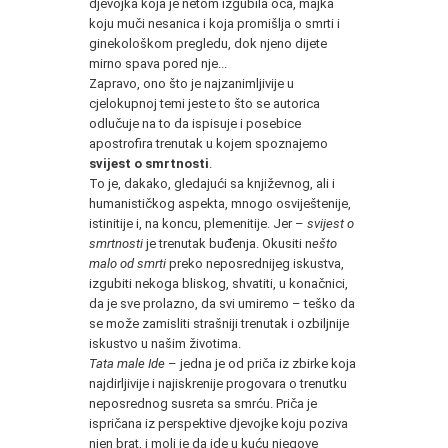
djevojka koja je netom izgubila oca, majka
koju muči nesanica i koja promišlja o smrti i
ginekološkom pregledu, dok njeno dijete
mirno spava pored nje...
Zapravo, ono što je najzanimljivije u
cjelokupnoj temi jeste to što se autorica
odlučuje na to da ispisuje i posebice
apostrofira trenutak u kojem spoznajemo
svijest o smrtnosti
.
To je, dakako, gledajući sa književnog, ali i
humanističkog aspekta, mnogo osviještenije,
istinitije i, na koncu, plemenitije. Jer –
svijest o
smrtnosti
je trenutak buđenja. Okusiti n
ešto
malo od smrti
preko neposrednijeg iskustva,
izgubiti nekoga bliskog, shvatiti, u konačnici,
da je sve prolazno, da svi umiremo – teško da
se može zamisliti strašniji trenutak i ozbiljnije
iskustvo u našim životima.
Tata male Ide
– jedna je od priča iz zbirke koja
najdirljivije i najiskrenije progovara o trenutku
neposrednog susreta sa smrću. Priča je
ispričana iz perspektive djevojke koju poziva
njen brat, i moli je da ide u kuću njegove