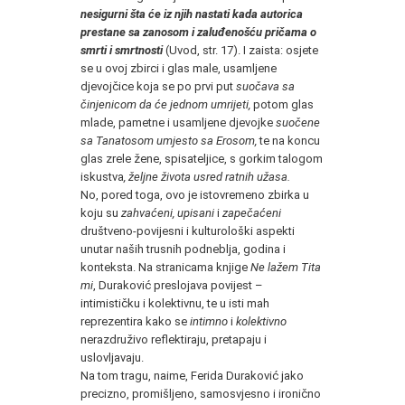
nesigurni šta će iz njih nastati kada autorica
prestane sa zanosom i zaluđenošću pričama o
smrti i smrtnosti
(Uvod, str. 17). I zaista: osjete
se u ovoj zbirci i glas male, usamljene
djevojčice koja se po prvi put
suočava sa
činjenicom da će jednom umrijeti,
potom glas
mlade, pametne i usamljene djevojke
suočene
sa Tanatosom umjesto sa Erosom,
te na koncu
glas zrele žene, spisateljice, s gorkim talogom
iskustva
, željne života usred ratnih užasa.
No, pored toga, ovo je istovremeno zbirka u
koju su
zahvaćeni, upisani
i
zapečaćeni
društveno-povijesni i kulturološki aspekti
unutar naših trusnih podneblja, godina i
konteksta. Na stranicama knjige
Ne lažem Tita
mi
, Duraković preslojava povijest –
intimističku i kolektivnu, te u isti mah
reprezentira kako se
intimno
i
kolektivno
nerazdruživo reflektiraju, pretapaju i
uslovljavaju.
Na tom tragu, naime, Ferida Duraković jako
precizno, promišljeno, samosvjesno i ironično