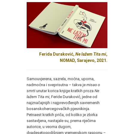
Ferida Duraković,
Ne lažem Tita mi
,
NOMAD, Sarajevo, 2021.
Samouvjerena, sazrela, moćna, uporna,
nadmoćna i sveprisutna – takva je
misao o
smrti
unutar korica knjige kratkih proza
Ne
lažem Tita mi
, Feride Duraković, jedne od
najznačajnijih i najprevođenijih savremenih
bosanskohercegovačkih pjesnikinja.
Petnaest kratkih priča, od koliko je zbirka
sastavljena, nastajale su, prema riječima
autorice, u veoma dugom,
dvadesetogodišnjem vremenskom rasponu
–