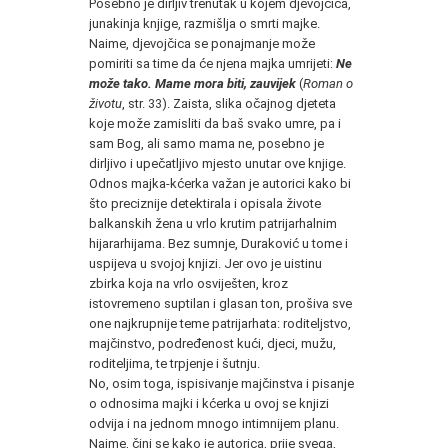
Posebno je dirljiv trenutak u kojem djevojčica,
junakinja knjige, razmišlja o smrti majke.
Naime, djevojčica se ponajmanje može
pomiriti sa time da će njena majka umrijeti:
Ne
može tako. Mame mora biti, zauvijek
(
Roman o
životu
, str. 33). Zaista, slika očajnog djeteta
koje može zamisliti da baš svako umre, pa i
sam Bog, ali samo mama ne, posebno je
dirljivo i upečatljivo mjesto unutar ove knjige.
Odnos majka-kćerka važan je autorici kako bi
što preciznije detektirala i opisala živote
balkanskih žena u vrlo krutim patrijarhalnim
hijararhijama. Bez sumnje, Duraković u tome i
uspijeva u svojoj knjizi. Jer ovo je uistinu
zbirka koja na vrlo osviješten, kroz
istovremeno suptilan i glasan ton, prošiva sve
one najkrupnije teme patrijarhata: roditeljstvo,
majčinstvo, podređenost kući, djeci, mužu,
roditeljima, te trpjenje i šutnju.
No, osim toga, ispisivanje majčinstva i pisanje
o odnosima majki i kćerka u ovoj se knjizi
odvija i na jednom mnogo intimnijem planu.
Naime, čini se kako je autorica, prije svega,