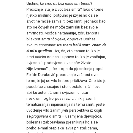
Uistinu,
ko smo mi bez naše smrtnosti
?
Preciznije, šta je život bez smrti? Iako o tome
rijetko mislimo, potpuno je izvjesno da se
život ne može zamisliti bez smrti, jednako kao
što se čovjek ne može zamisliti bez svoje
smrtnosti. Možda najtananije, združenost i
bliskost
smrti i čovjeka
, opjevava Borhes
svojim stihovima:
Ne znam jesi li smrt. Znam da
si mi u grudima
. Jer, da, eto, taman toliko je
smrt
daleko
od nas. I upravo toliko je značajna,
svjesno ili podsvjesno, za naše živote.
Nije iznenađujuće stoga da pjesnikinja poput
Feride Duraković prepoznaje važnost ove
teme, te joj se vrlo hrabro približava. Ono što je
posebice značajno i što, uostalom, čini ovu
zbirku autentičnom i svježom unutar
neskromnog korpusa različitih književnih
tematiziranja i nijansiranja na temu smrti, jeste
uvođenje vrlo zanimljivih perspektiva iz kojih
se
progovara
o smrti – usamljena djevojčica,
bolesna i zaboravljena pjesnikinja koja se
preko e-mail prepiske javlja prijateljicama,