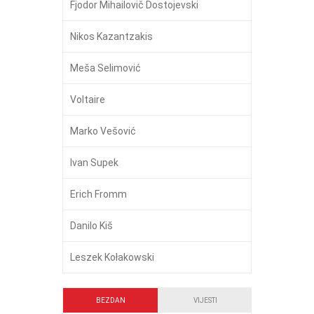
Fjodor Mihailovič Dostojevski
Nikos Kazantzakis
Meša Selimović
Voltaire
Marko Vešović
Ivan Supek
Erich Fromm
Danilo Kiš
Leszek Kołakowski
BEZDAN
VIJESTI