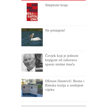
Simptomi kraja
Ne pristajem!
Čovjek koji je jednom
knjigom od zaborava
spasio stotine tisuća
drugih, prokletih i
uništenih
Dženan Dautović: Bosna i
Rimska kurija u srednjem
vijeku