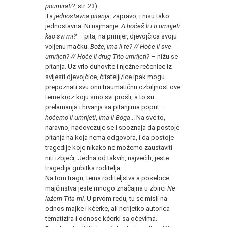
poumirati?,
str. 23).
Ta
jednostavna pitanja,
zapravo, i nisu tako
jednostavna. Ni najmanje.
A hoćeš li i ti umrijeti
kao svi mi?
– pita, na primjer, djevojčica svoju
voljenu mačku.
Bože, ima li te? // Hoće li sve
umrijeti? // Hoće li drug Tito umrijeti?
– nižu se
pitanja. Uz vrlo duhovite i nježne rečenice iz
svijesti djevojčice, čitatelji/ice ipak mogu
prepoznati svu onu traumatičnu ozbiljnost ove
teme kroz koju smo svi prošli, a to su
prelamanja i hrvanja sa pitanjima poput –
hoćemo li umrijeti
,
ima li Boga
... Na sve to,
naravno, nadovezuje se i spoznaja da postoje
pitanja na koja nema odgovora, i da postoje
tragedije koje nikako ne možemo zaustaviti
niti izbjeći. Jedna od takvih, najvećih, jeste
tragedija gubitka roditelja.
Na tom tragu, tema roditeljstva a posebice
majčinstva jeste mnogo značajna u zbirci
Ne
lažem Tita mi.
U prvom redu, tu se misli na
odnos majke i kćerke, ali nerijetko autorica
tematizira i odnose kćerki sa očevima.