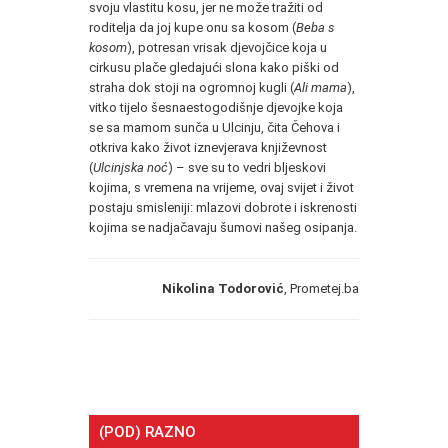
svoju vlastitu kosu, jer ne može tražiti od
roditelja da joj kupe onu sa kosom (
Beba s
kosom
), potresan vrisak djevojčice koja u
cirkusu plače gledajući slona kako piški od
straha dok stoji na ogromnoj kugli (
Ali mama
),
vitko tijelo šesnaestogodišnje djevojke koja
se sa mamom sunča u Ulcinju, čita Čehova i
otkriva kako život iznevjerava književnost
(
Ulcinjska noć
) – sve su to vedri bljeskovi
kojima, s vremena na vrijeme, ovaj svijet i život
postaju smisleniji: mlazovi dobrote i iskrenosti
kojima se nadjačavaju šumovi našeg osipanja.
Nikolina Todorović
, Prometej.ba
(POD) RAZNO