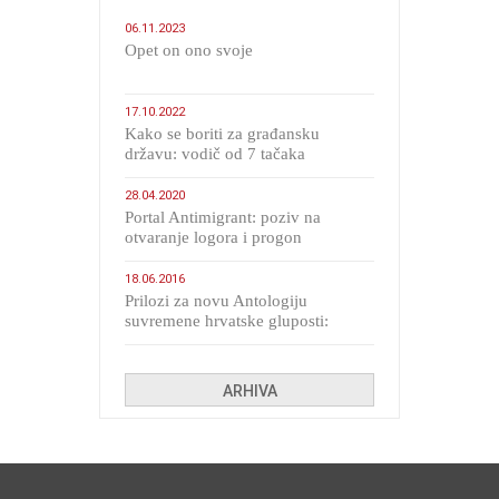
06.11.2023
​Opet on ono svoje
17.10.2022
Kako se boriti za građansku
državu: vodič od 7 tačaka
28.04.2020
Portal Antimigrant: poziv na
otvaranje logora i progon
migranata poput bijesnih kerova
18.06.2016
Prilozi za novu Antologiju
suvremene hrvatske gluposti:
Kolinda i ekipa o navijačkim
huliganima
ARHIVA