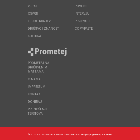
VIJESTI
POVIJEST
OSVRTI
INTERVJU
LJUDI I KRAJEVI
PRIJEVODI
DRUŠTVO I ZNANOST
COPY/PASTE
KULTURA
PROMETEJ NA
DRUŠTVENIM
MREŽAMA
O NAMA
IMPRESSUM
KONTAKT
DONIRAJ
PRENOŠENJE
TEKSTOVA
© 2015 - 2026 Prometej.ba Sva prava pridržana.
Dizajn i programiranje:
Callidus