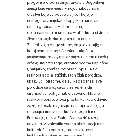
progovara o odrastanju i životu u Jugoslaviji –
zemlji koje više nema
– nejednakostima u
društvu koje su posve vidljive i koje je
nemoguće zanijekati utopijskim narativima,
ratnim godinama – stradanjima,
dehumaniziranim smrtima – ali i drugarstvima i
životima kojih više nepovratno nema.
Zanimljivo, s druge strane, da je ovo knjiga u
kojoj nema ni traga
(jugo)
nostalgičnog
jadikovanja
za
boljim
i
sretnijim
danima u
bivšoj
državi
; umjesto toga, autorica veoma uspješno
i, nerijetko, snažno potresno, opisuje svu
realnost socijalističkih, radničkih porodica,
ukazujući, pri tome, da su, kao i danas, sve
porodice
na svoj način nesretne
, a da
siromaštvo, patrijarhat, društvene i klasne
razlike i nepravde, bez prestanka, kao odavno
zavrtjeli točak, nagrizaju, razaraju, oslabljuju,
oštećuju i umrtvljuju društvo i pojedince.
Premda je, dakle, Ferida Duraković u svojoj
novoj knjizi zahvatila veoma širok povijesni i
kulturološki kontekst, kao i niz krupnih
književnih motiva, odnosno značajnih