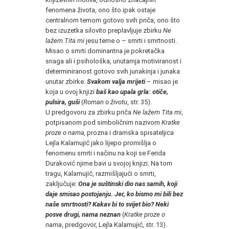
fenomena života, ono što ipak ostaje
centralnom temom gotovo svih priča, ono što
bez izuzetka silovito preplavljuje zbirku
Ne
lažem Tita mi
jesu teme o – smrti i smrtnosti.
Misao o smrti dominantna je pokretačka
snaga ali i psihološka, unutarnja motiviranost i
determiniranost gotovo svih junakinja i junaka
unutar zbirke.
Svakom valja mrijeti
– misao je
koja u ovoj knjizi
baš kao upala grla: otiče,
pulsira, guši
(
Roman o životu
, str. 35).
U predgovoru za zbirku priča
Ne lažem Tita mi
,
potpisanom pod simboličnim nazivom
Kratke
proze o nama,
prozna i dramska spisateljica
Lejla Kalamujić jako lijepo promišlja o
fenomenu smrti i načinu na koji se Ferida
Duraković njime bavi u svojoj knjizi. Na tom
tragu, Kalamujić, razmišljajući o smrti,
zaključuje:
Ona je suštinski dio nas samih, koji
daje smisao postojanju. Jer, ko bismo mi bili bez
naše smrtnosti? Kakav bi to svijet bio? Neki
posve drugi, nama neznan
(
Kratke proze o
nama
, predgovor, Lejla Kalamujić, str. 13).