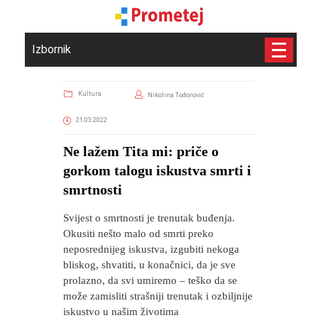
Izbornik
Kultura
Nikolina Todorović
21.03.2022
Ne lažem Tita mi: priče o
gorkom talogu iskustva smrti i
smrtnosti
Svijest o smrtnosti je trenutak buđenja.
Okusiti nešto malo od smrti preko
neposrednijeg iskustva, izgubiti nekoga
bliskog, shvatiti, u konačnici, da je sve
prolazno, da svi umiremo – teško da se
može zamisliti strašniji trenutak i ozbiljnije
iskustvo u našim životima