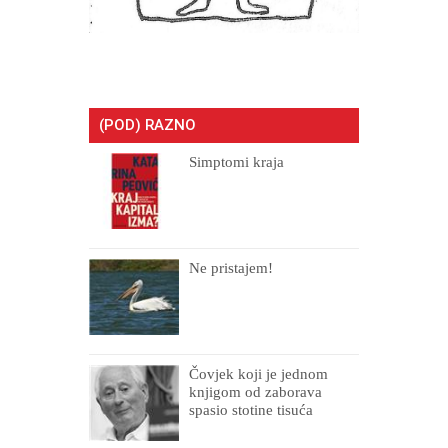
(POD) RAZNO
Simptomi kraja
Ne pristajem!
Čovjek koji je jednom
knjigom od zaborava
spasio stotine tisuća
drugih, prokletih i
uništenih