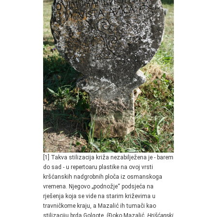
[1] Takva stilizacija križa nezabilježena je - barem
do sad - u repertoaru plastike na ovoj vrsti
kršćanskih nadgrobnih ploča iz osmanskoga
vremena. Njegovo „podnožje“ podsjeća na
rješenja koja se vide na starim križevima u
travničkome kraju, a Mazalić ih tumači kao
stilizaciju brda Golgote. (Đoko Mazalić,
Hrišćanski