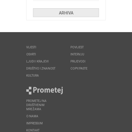
huliganima
ARHIVA
VIJESTI
POVIJEST
OSVRTI
INTERVJU
LJUDI I KRAJEVI
PRIJEVODI
DRUŠTVO I ZNANOST
COPY/PASTE
KULTURA
PROMETEJ NA
DRUŠTVENIM
MREŽAMA
O NAMA
IMPRESSUM
KONTAKT