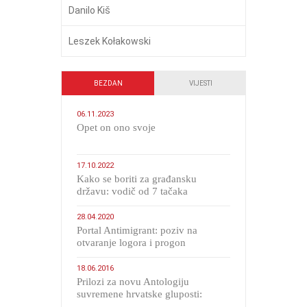
Danilo Kiš
Leszek Kołakowski
BEZDAN
VIJESTI
06.11.2023
​Opet on ono svoje
17.10.2022
Kako se boriti za građansku
državu: vodič od 7 tačaka
28.04.2020
Portal Antimigrant: poziv na
otvaranje logora i progon
migranata poput bijesnih kerova
18.06.2016
Prilozi za novu Antologiju
suvremene hrvatske gluposti:
Kolinda i ekipa o navijačkim