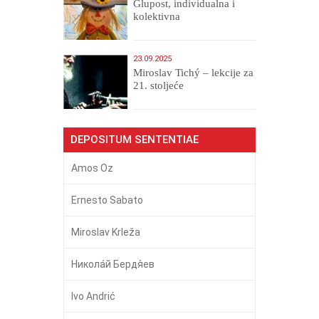
Glupost, individualna i
kolektivna
23.09.2025
Miroslav Tichý – lekcije za
21. stoljeće
DEPOSITUM SENTENTIAE
Amos Oz
Ernesto Sabato
Miroslav Krleža
Никола́й Бердя́ев
Ivo Andrić