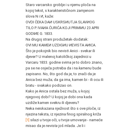
Staro varcarsko groblje i u njemu ploča na
kojoj tekst, s karakterističnom zamjenom
slova N i И, kaže:
OVDI ČEKA DAИ USKRSИUTJA SLAVИOG
TILO P. IVAИA ĆURIĆA KOJI PRIMIИU 23 APRI
GODIИE G. 1833.
Na drugoj strani produžetak-dodatak:
OVI MU KAMEИ UZDIGИU ИEVISTA AИICA.
Što je pokojnik bio
nevisti
Anici - svekar ili
djever? U malenoj katoličkoj zajednici u
Varcaru 1833. godine svima je to dobro znano,
pa se ne osjeća potreba da i na
kamenu
bude
zapisano. No, što god da je, to znači da je
Anica bez muža; da ga ima, kamen bi - ili ocu ili
bratu - svakako podizao on.
Kako je Anica ostala bez muža, u kojoj
njegovoj dobi? U kojoj je dobi ona kada
uzdiže kamen svekru ili djeveru?
Neka neiskazana nježnost što s ove ploče, iz
njezina teksta, iz njezina finog spiralnog križa
[1]
silazi u tvoje oči, u tvoje umovanje - nameće
misao da je
nevista
još mlada. Je li i