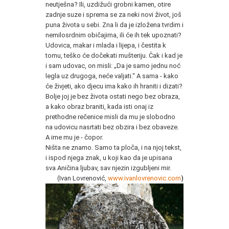
neutješna? Ili, uzdižući grobni kamen, otire
zadnje suze i sprema se za neki novi život, još
puna života u sebi. Zna li da je izložena tvrdim i
nemilosrdnim običajima, ili će ih tek upoznati?
Udovica, makar i mlada i lijepa, i čestita k
tomu, teško će dočekati mušteriju. Čak i kad je
i sam udovac, on misli: „Da je samo jednu noć
legla uz drugoga, neće valjati.“ A sama - kako
će živjeti, ako djecu ima kako ih hraniti i dizati?
Bolje joj je bez života ostati nego bez obraza,
a kako obraz braniti, kada isti onaj iz
prethodne rečenice misli da mu je slobodno
na udovicu nasrtati bez obzira i bez obaveze.
A ime mu je - čopor.
Ništa ne znamo. Samo ta ploča, i na njoj tekst,
i ispod njega znak, u koji kao da je upisana
sva Aničina ljubav, sav njezin izgubljeni mir.
(Ivan Lovrenović,
www.ivanlovrenovic.com
)