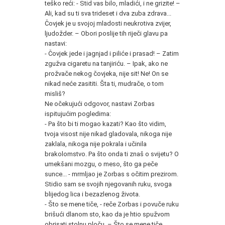
teško reći: - Stid vas bilo, mladići, i ne grizite! –
Ali, kad su ti sva trideset i dva zuba zdrava...
Čovjek je u svojoj mladosti neukrotiva zvijer,
ljudožder. – Obori poslije tih riječi glavu pa
nastavi:
- Čovjek jede i jagnjad i piliće i prasad! – Zatim
zgužva cigaretu na tanjiriću. – Ipak, ako ne
prožvače nekog čovjeka, nije sit! Ne! On se
nikad neće zasititi. Šta ti, mudrače, o tom
misliš?
Ne očekujući odgovor, nastavi Zorbas
ispitujućim pogledima:
- Pa što bi ti mogao kazati? Kao što vidim,
tvoja visost nije nikad gladovala, nikoga nije
zaklala, nikoga nije pokrala i učinila
brakolomstvo. Pa što onda ti znaš o svijetu? O
umekšani mozgu, o meso, što ga peče
sunce... - mrmljao je Zorbas s očitim prezirom.
Stidio sam se svojih njegovanih ruku, svoga
blijedog lica i bezazlenog života.
- Što se mene tiče, - reče Zorbas i povuče ruku
brišući dlanom sto, kao da je htio spužvom
obrisati stolnu ploču. – Što se mene tiče,