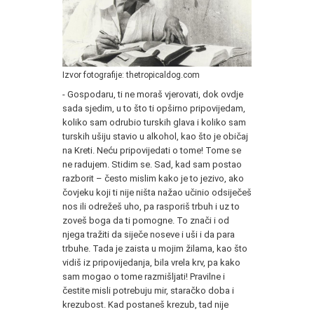
Izvor fotografije: thetropicaldog.com
- Gospodaru, ti ne moraš vjerovati, dok ovdje
sada sjedim, u to što ti opširno pripovijedam,
koliko sam odrubio turskih glava i koliko sam
turskih ušiju stavio u alkohol, kao što je običaj
na Kreti. Neću pripovijedati o tome! Tome se
ne radujem. Stidim se. Sad, kad sam postao
razborit – često mislim kako je to jezivo, ako
čovjeku koji ti nije ništa nažao učinio odsiječeš
nos ili odrežeš uho, pa rasporiš trbuh i uz to
zoveš boga da ti pomogne. To znači i od
njega tražiti da siječe noseve i uši i da para
trbuhe. Tada je zaista u mojim žilama, kao što
vidiš iz pripovijedanja, bila vrela krv, pa kako
sam mogao o tome razmišljati! Pravilne i
čestite misli potrebuju mir, staračko doba i
krezubost. Kad postaneš krezub, tad nije