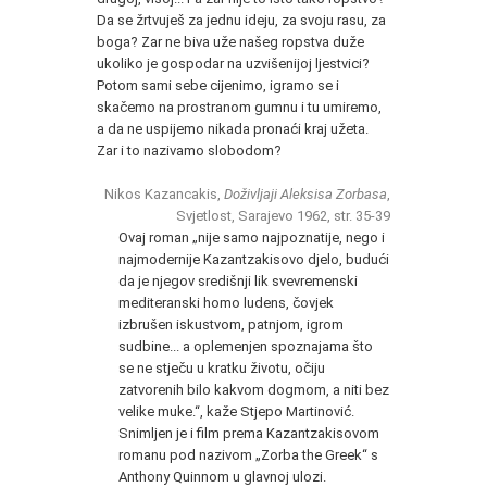
Da se žrtvuješ za jednu ideju, za svoju rasu, za
boga? Zar ne biva uže našeg ropstva duže
ukoliko je gospodar na uzvišenijoj ljestvici?
Potom sami sebe cijenimo, igramo se i
skačemo na prostranom gumnu i tu umiremo,
a da ne uspijemo nikada pronaći kraj užeta.
Zar i to nazivamo slobodom?
Nikos Kazancakis,
Doživljaji Aleksisa Zorbasa
,
Svjetlost, Sarajevo 1962, str. 35-39
Ovaj roman „nije samo najpoznatije, nego i
najmodernije Kazantzakisovo djelo, budući
da je njegov središnji lik svevremenski
mediteranski homo ludens, čovjek
izbrušen iskustvom, patnjom, igrom
sudbine... a oplemenjen spoznajama što
se ne stječu u kratku životu, očiju
zatvorenih bilo kakvom dogmom, a niti bez
velike muke.“, kaže Stjepo Martinović.
Snimljen je i film prema Kazantzakisovom
romanu pod nazivom „Zorba the Greek“ s
Anthony Quinnom u glavnoj ulozi.