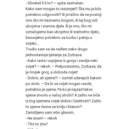
- Shvataš li ti to? – upita zastrašen.
Kako sam mogao to razumjeti? Šta mu je bilo
potrebno odgovoriti? Ili je tačno da ne postoji
ono što mi nazivamo bogom, ili taj bog voli
ubojstva i sramna djela. Ili je ono, što mi
označujemo kao ubojstvo ili sramotno djelo,
bezuvjetno potrebno za borbu i patnju u
svijetu...
Trudio sam se da nađem neko drugo
jednostavnije rješenje za Zorbasa:
- Kako raste i uspijeva iz gnoja i zemlje neki
cvijet? – rekoh. – Pretpostavimo, Zorbase, da
je čovjek gnoj, a sloboda cvijet!
- Dobro, ali sjeme?! – uzvrati udarajući šakom
po stolu. – Da bi se cvijet mogao razviti,
potrebno je sjeme. Pa ko je najzad takvo
sjeme stvorio u našoj utrobi? A zašto ne niče
iz tog sjemena cvijet dobra i čestitosti? Zašto
to sjeme čezne za krvlju i blatom?
Zamišljeno sam vrtio glavom.
- Ne znam! – rekoh
- Tko to zna?