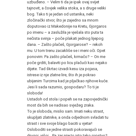
uzbuđeno. – Velim ti da je ipak ovaj svijet
tajnovit, a čovjek velika stoka, a s druge veliki
bog. Tako ti je jedan od ustanika, neki
zločinački stvor, što je zajedno sa mnom
doputovao iz Makedonije na Kretu, Gjorgaros
po imenu – a zaslužila je vješala sto puta ta
nečista svinja – poče plakati jednog lijepog
dana. – Zašto plačeš, Gjorgarose? – rekoh
mu. U tom trenu zacakliše se i meni oči. Opet
ponovim: Pa zašto plačeš, krmačo? – On me
poče grditi, balaviti po licu plačući kao nejako
dijete. Tad škrtac izvadi kesu iza pojasa,
istrese iz nje zlatne lire, što ih je pokrao
ubijenim Turcima kad je pljačkao njihove kuće.
Jesi li sada razumio, gospodaru? To ti je
sloboda!
Ustadoh od stola i popeh se na zapovjednički
most da bih se nadisao svježeg zraka.
To je sloboda, mislio sam. Imati neku strast,
skupljati zlatnike, a onda odjednom svladati tu
strast i sve svoje blago baciti u vjetar!
Osloboditi se jedne strasti pokoravajući se
drugoj, višoj... Pa zar nije to isto tako ropstvo?