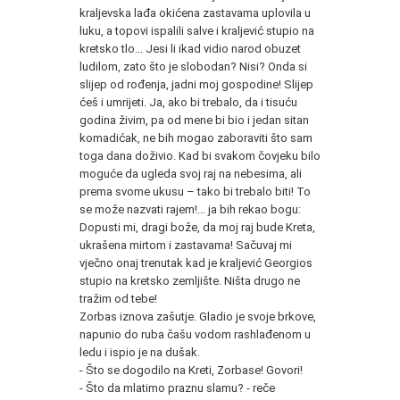
kraljevska lađa okićena zastavama uplovila u
luku, a topovi ispalili salve i kraljević stupio na
kretsko tlo... Jesi li ikad vidio narod obuzet
ludilom, zato što je slobodan? Nisi? Onda si
slijep od rođenja, jadni moj gospodine! Slijep
ćeš i umrijeti. Ja, ako bi trebalo, da i tisuću
godina živim, pa od mene bi bio i jedan sitan
komadićak, ne bih mogao zaboraviti što sam
toga dana doživio. Kad bi svakom čovjeku bilo
moguće da ugleda svoj raj na nebesima, ali
prema svome ukusu – tako bi trebalo biti! To
se može nazvati rajem!... ja bih rekao bogu:
Dopusti mi, dragi bože, da moj raj bude Kreta,
ukrašena mirtom i zastavama! Sačuvaj mi
vječno onaj trenutak kad je kraljević Georgios
stupio na kretsko zemljište. Ništa drugo ne
tražim od tebe!
Zorbas iznova zašutje. Gladio je svoje brkove,
napunio do ruba čašu vodom rashlađenom u
ledu i ispio je na dušak.
- Što se dogodilo na Kreti, Zorbase! Govori!
- Što da mlatimo praznu slamu? - reče