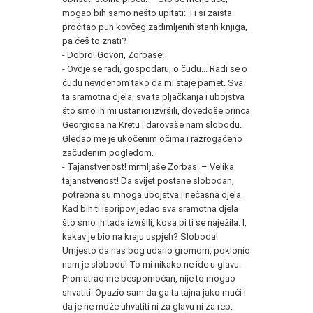
mogao bih samo nešto upitati: Ti si zaista
pročitao pun kovčeg zadimljenih starih knjiga,
pa ćeš to znati?
- Dobro! Govori, Zorbase!
- Ovdje se radi, gospodaru, o čudu... Radi se o
čudu neviđenom tako da mi staje pamet. Sva
ta sramotna djela, sva ta pljačkanja i ubojstva
što smo ih mi ustanici izvršili, dovedoše princa
Georgiosa na Kretu i darovaše nam slobodu.
Gledao me je ukočenim očima i razrogačeno
začuđenim pogledom.
- Tajanstvenost! mrmljaše Zorbas. – Velika
tajanstvenost! Da svijet postane slobodan,
potrebna su mnoga ubojstva i nečasna djela.
Kad bih ti ispripovijedao sva sramotna djela
što smo ih tada izvršili, kosa bi ti se naježila. I,
kakav je bio na kraju uspjeh? Sloboda!
Umjesto da nas bog udario gromom, poklonio
nam je slobodu! To mi nikako ne ide u glavu.
Promatrao me bespomoćan, nije to mogao
shvatiti. Opazio sam da ga ta tajna jako muči i
da je ne može uhvatiti ni za glavu ni za rep.