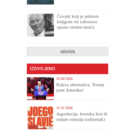
Čovjek koji je jednom
knjigom od zaborava
spasio stotine tisuća
drugih, prokletih i
uništenih
ARHIVA
IZDVOJENO
02.08.2026
Kakva alternativa, Trump
jeste Amerika!
31.07.2026
Jugoslavija, hronika šest ili
sedam zemalja (odlomak)