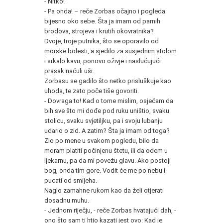
- Nitko!
- Pa onda! – reče Zorbas očajno i pogleda
bijesno oko sebe. Šta ja imam od parnih
brodova, strojeva i krutih okovratnika?
Dvoje, troje putnika, što se oporavilo od
morske bolesti, a sjedilo za susjednim stolom
i srkalo kavu, ponovo oživje i naslućujući
prasak naćuli uši.
Zorbasu se gadilo što netko prisluškuje kao
uhoda, te zato poče tiše govoriti.
- Dovraga to! Kad o tome mislim, osjećam da
bih sve što mi dođe pod ruku uništio, svaku
stolicu, svaku svjetiljku, pa i svoju lubanju
udario o zid. A zatim? Šta ja imam od toga?
Zlo po mene u svakom pogledu, bilo da
moram platiti počinjenu štetu, ili da odem u
ljekarnu, pa da mi povežu glavu. Ako postoji
bog, onda tim gore. Vodit će me po nebu i
pucati od smijeha.
Naglo zamahne rukom kao da želi otjerati
dosadnu muhu.
- Jednom riječju, - reče Zorbas hvatajući dah, -
ono što sam ti htio kazati jest ovo: Kad je