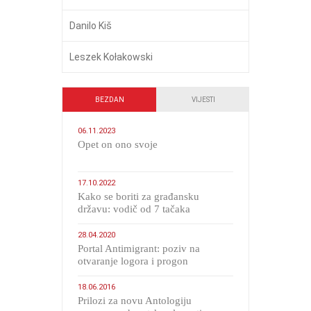
Danilo Kiš
Leszek Kołakowski
BEZDAN
VIJESTI
06.11.2023
​Opet on ono svoje
17.10.2022
Kako se boriti za građansku
državu: vodič od 7 tačaka
28.04.2020
Portal Antimigrant: poziv na
otvaranje logora i progon
migranata poput bijesnih kerova
18.06.2016
Prilozi za novu Antologiju