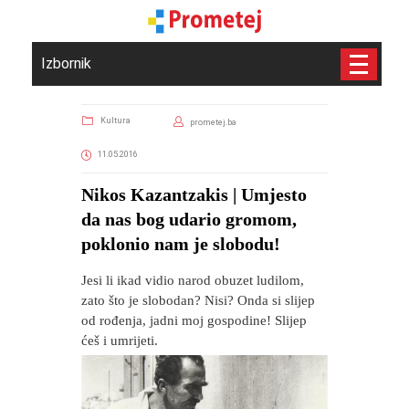
Izbornik
Kultura
prometej.ba
11.05.2016
​Nikos Kazantzakis | Umjesto
da nas bog udario gromom,
poklonio nam je slobodu!
Jesi li ikad vidio narod obuzet ludilom,
zato što je slobodan? Nisi? Onda si slijep
od rođenja, jadni moj gospodine! Slijep
ćeš i umrijeti.