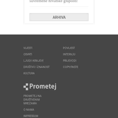
suvremene hrvatske gluposti:
Kolinda i ekipa o navijačkim
huliganima
ARHIVA
VIJESTI
POVIJEST
OSVRTI
INTERVJU
LJUDI I KRAJEVI
PRIJEVODI
DRUŠTVO I ZNANOST
COPY/PASTE
KULTURA
PROMETEJ NA
DRUŠTVENIM
MREŽAMA
O NAMA
IMPRESSUM