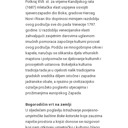
Potkraj XVII. st. za vrijeme Kandijskog rata
(1687) mletačka vlast uspijeva osvojiti
sjeverozapadni dio Boke, gradove Herceg
Novi i Risan što doprinosi mirnijem razdoblju
ovog područja sve do pada Venecije 1797.
godine. U razdoblju venecijanske vlasti
zahvaljujući zavjetnim darovima uglavnom
imućnih pomoraca započinje kulturni procvat
ovog područja. Podižu se mnogobrojne crkve i
kapele, naručuju se slikarska djela vrhunskih
majstora i potpomaže se djelovanje kulturnih i
prosvjetnih ustanova. Bokeljska kulturna
tradicija tada je u cijelosti nalik tradicijama
gradskih središta diljem istočne i zapadne
jadranske obale, a njezino je civilizacijsko
ozračje prožeto poglavito utjecajima i
prožimanjima europskog Zapada.
Bogorodičin vrt na zemlji
U sljedećem poglavlju
Istraživanje povijesno-
umjetničke baštine Boke kotorske
koje zauzima
najviše prostora u knjizi donose se razgovori
koji nam otkrivaju umjetničko i kulturno blago