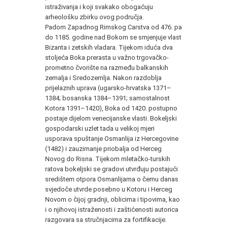
istraživanja i koji svakako obogaćuju
arheološku zbirku ovog područja.
Padom Zapadnog Rimskog Carstva od 476. pa
do 1185. godine nad Bokom se smjenjuje vlast
Bizanta i zetskih vladara. Tijekom iduća dva
stoljeća Boka prerasta u važno trgovačko-
prometno čvorište na razmeđu balkanskih
zemalja i Sredozemlja. Nakon razdoblja
prijelaznih uprava (ugarsko-hrvatska 1371–
1384; bosanska 1384–1391; samostalnost
Kotora 1391–1420), Boka od 1420. postupno
postaje dijelom venecijanske vlasti. Bokeljski
gospodarski uzlet tada u velikoj mjeri
usporava spuštanje Osmanlija iz Hercegovine
(1482) i zauzimanje priobalja od Herceg
Novog do Risna. Tijekom mletačko-turskih
ratova bokeljski se gradovi utvrđuju postajući
središtem otpora Osmanlijama o čemu danas
svjedoče utvrde posebno u Kotoru i Herceg
Novom o čijoj gradnji, oblicima i tipovima, kao
i o njihovoj istraženosti i zaštićenosti autorica
razgovara sa stručnjacima za fortifikacije.