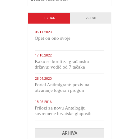
BEZDAN
VIJESTI
06.11.2023
​Opet on ono svoje
17.10.2022
Kako se boriti za građansku
državu: vodič od 7 tačaka
28.04.2020
Portal Antimigrant: poziv na
otvaranje logora i progon
migranata poput bijesnih kerova
18.06.2016
Prilozi za novu Antologiju
suvremene hrvatske gluposti:
Kolinda i ekipa o navijačkim
huliganima
ARHIVA