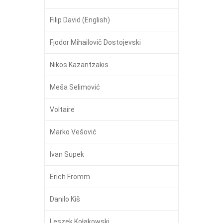
Filip David (English)
Fjodor Mihailovič Dostojevski
Nikos Kazantzakis
Meša Selimović
Voltaire
Marko Vešović
Ivan Supek
Erich Fromm
Danilo Kiš
Leszek Kołakowski