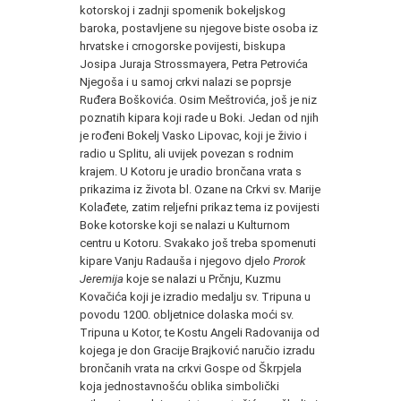
kotorskoj i zadnji spomenik bokeljskog
baroka, postavljene su njegove biste osoba iz
hrvatske i crnogorske povijesti, biskupa
Josipa Juraja Strossmayera, Petra Petrovića
Njegoša i u samoj crkvi nalazi se poprsje
Ruđera Boškovića. Osim Meštrovića, još je niz
poznatih kipara koji rade u Boki. Jedan od njih
je rođeni Bokelj Vasko Lipovac, koji je živio i
radio u Splitu, ali uvijek povezan s rodnim
krajem. U Kotoru je uradio brončana vrata s
prikazima iz života bl. Ozane na Crkvi sv. Marije
Kolađete, zatim reljefni prikaz tema iz povijesti
Boke kotorske koji se nalazi u Kulturnom
centru u Kotoru. Svakako još treba spomenuti
kipare Vanju Radauša i njegovo djelo
Prorok
Jeremija
koje se nalazi u Prčnju, Kuzmu
Kovačića koji je izradio medalju sv. Tripuna u
povodu 1200. obljetnice dolaska moći sv.
Tripuna u Kotor, te Kostu Angeli Radovanija od
kojega je don Gracije Brajković naručio izradu
brončanih vrata na crkvi Gospe od Škrpjela
koja jednostavnošću oblika simbolički