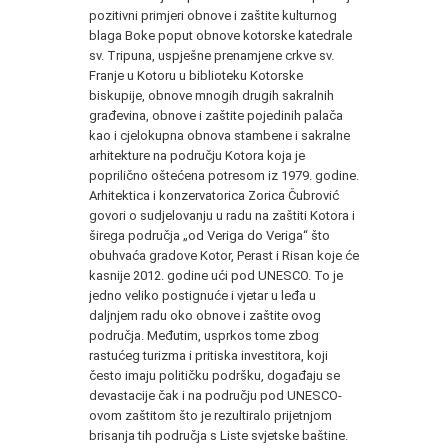
pozitivni primjeri obnove i zaštite kulturnog
blaga Boke poput obnove kotorske katedrale
sv. Tripuna, uspješne prenamjene crkve sv.
Franje u Kotoru u biblioteku Kotorske
biskupije, obnove mnogih drugih sakralnih
građevina, obnove i zaštite pojedinih palača
kao i cjelokupna obnova stambene i sakralne
arhitekture na području Kotora koja je
poprilično oštećena potresom iz 1979. godine.
Arhitektica i konzervatorica Zorica Čubrović
govori o sudjelovanju u radu na zaštiti Kotora i
širega područja „od Veriga do Veriga“ što
obuhvaća gradove Kotor, Perast i Risan koje će
kasnije 2012. godine ući pod UNESCO. To je
jedno veliko postignuće i vjetar u leđa u
daljnjem radu oko obnove i zaštite ovog
područja. Međutim, usprkos tome zbog
rastućeg turizma i pritiska investitora, koji
često imaju političku podršku, događaju se
devastacije čak i na području pod UNESCO-
ovom zaštitom što je rezultiralo prijetnjom
brisanja tih područja s Liste svjetske baštine.