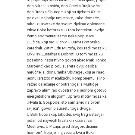
don Nika Lukovića, don Gracija Brajkovića,
don Branka Sbutege, koji su tijekom XX. st.
pozivali najbolje umjetnike, kako domaće,
tako iz Hrvatske da svojim djelima oplemene
crkve Boke kotorske. U tom kontekstu ovdje
ćemo spomenuti samo neke poput Ive
Dulčića, koji radi u crkvi u Budvi i kotorskoj
katedrali. Zatim Edu Murtića, koji radi mozaik u
Crkvi sv. Eustahija u Dobroti. O tom mozaiku
posebno inspirativno govori akademik Tonko
Maroević kao plodu susreta dviju osoba:
naručitelja, don Branka Sbutege „koji je imao
jednu izrazito metafizičku komponentu, silno
važno osjećanje onostranoga, a Murtić je
zapravo afirmirao ovostrano s jednom gotovo
energetskom ulogom“. Upravo motiv mozaika
„Hvala ti, Gospode, što sam živio na ovom
svijetu“, govori o susretu toga dvoga.
U Boki kotorskoj, također, svoj trag ostavlja i
jedan od najvećih hrvatskih kipara Ivan
Meštrović. U Prčnju, pred „Bogorodičinim
hramom“, koja je i najveća crkva u Boki