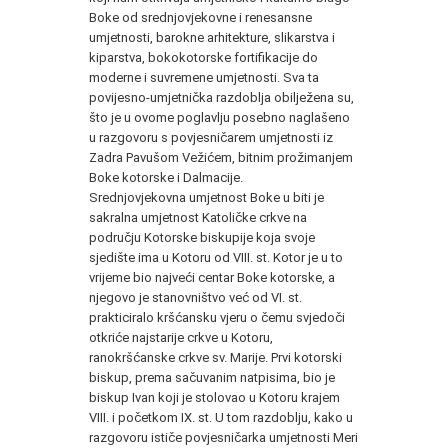
Boke od srednjovjekovne i renesansne
umjetnosti, barokne arhitekture, slikarstva i
kiparstva, bokokotorske fortifikacije do
moderne i suvremene umjetnosti. Sva ta
povijesno-umjetnička razdoblja obilježena su,
što je u ovome poglavlju posebno naglašeno
u razgovoru s povjesničarem umjetnosti iz
Zadra Pavušom Vežićem, bitnim prožimanjem
Boke kotorske i Dalmacije.
Srednjovjekovna umjetnost Boke u biti je
sakralna umjetnost Katoličke crkve na
području Kotorske biskupije koja svoje
sjedište ima u Kotoru od VIII. st. Kotor je u to
vrijeme bio najveći centar Boke kotorske, a
njegovo je stanovništvo već od VI. st.
prakticiralo kršćansku vjeru o čemu svjedoči
otkriće najstarije crkve u Kotoru,
ranokršćanske crkve sv. Marije. Prvi kotorski
biskup, prema sačuvanim natpisima, bio je
biskup Ivan koji je stolovao u Kotoru krajem
VIII. i početkom IX. st. U tom razdoblju, kako u
razgovoru ističe povjesničarka umjetnosti Meri