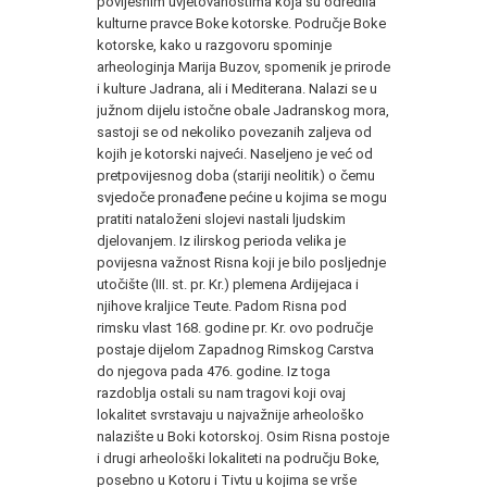
povijesnim uvjetovanostima koja su odredila
kulturne pravce Boke kotorske. Područje Boke
kotorske, kako u razgovoru spominje
arheologinja Marija Buzov, spomenik je prirode
i kulture Jadrana, ali i Mediterana. Nalazi se u
južnom dijelu istočne obale Jadranskog mora,
sastoji se od nekoliko povezanih zaljeva od
kojih je kotorski najveći. Naseljeno je već od
pretpovijesnog doba (stariji neolitik) o čemu
svjedoče pronađene pećine u kojima se mogu
pratiti nataloženi slojevi nastali ljudskim
djelovanjem. Iz ilirskog perioda velika je
povijesna važnost Risna koji je bilo posljednje
utočište (III. st. pr. Kr.) plemena Ardijejaca i
njihove kraljice Teute. Padom Risna pod
rimsku vlast 168. godine pr. Kr. ovo područje
postaje dijelom Zapadnog Rimskog Carstva
do njegova pada 476. godine. Iz toga
razdoblja ostali su nam tragovi koji ovaj
lokalitet svrstavaju u najvažnije arheološko
nalazište u Boki kotorskoj. Osim Risna postoje
i drugi arheološki lokaliteti na području Boke,
posebno u Kotoru i Tivtu u kojima se vrše