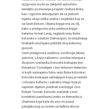
razgovora može se zaključiti autoričino
temeljito poznavanje povijesti i kulture Boke,
kao i ogromni entuzijazam da na jednom
mjestu okupi tolike znalce i umjetnike koji su
se bavili Bokom. Objava knjige ima za cilj,
kako u predgovoru piše urednica knjige
Katarina Horvat-Levaj, naglasiti vezu Boke
kotorske s ostalom Dalmacijom, te istraživanja
hrvatskih stručnjaka približiti široj kulturnoj
javnosti.
Osim predgovora urednice, uvodnoga teksta
autorice, u knjizi nalazimo i uvodne intervjue s
dvojicom svećenika Kotorske biskupije don
Robertom Tonsatijem i don Antunom Belanom
iz kojih saznajemo bitnu vezu Boke kotorske i
Kotorske biskupije zahvaljujući kojoj je nastalo
i očuvano kulturno i sakralno blago koje je
najvećim dijelom predmet ove knjige. Don
Robert Tonsati, kotorski svećenik u tom
kontekstu parafrazira izreku sv. Bernarda iz
Chartresa koja kaže da smo mi poput
patuljaka koji su nošeni na leđima divova.