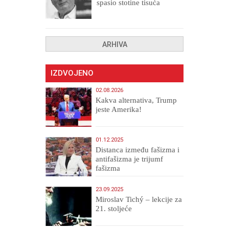
spasio stotine tisuća
drugih, prokletih i
uništenih
ARHIVA
IZDVOJENO
02.08.2026
Kakva alternativa, Trump
jeste Amerika!
01.12.2025
Distanca između fašizma i
antifašizma je trijumf
fašizma
23.09.2025
Miroslav Tichý – lekcije za
21. stoljeće