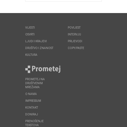
VIJESTI
POVIJEST
OSVRTI
INTERVJU
LJUDI I KRAJEVI
PRIJEVODI
DRUŠTVO I ZNANOST
COPY/PASTE
KULTURA
PROMETEJ NA
DRUŠTVENIM
MREŽAMA
O NAMA
IMPRESSUM
KONTAKT
DONIRAJ
PRENOŠENJE
TEKSTOVA