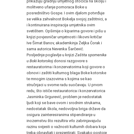
prikazuju gradnju umjetnog otočića na školju i
molitveno ufanje pomoraca Boke u
posredništvo Gospe. I ovim djelom potvrđuje
se velika zahvalnost Bokelja svojoj zaštitnici, a
i kontinuirana inspiracija umjetnika ovim
svetištem. Opširnije o kiparima govore i pišu u
knjizi povjesničar umjetnosti i likovni kritičar
Ive Šimat Banov, akademkinja Željka Čorak i
sama autorica Nevenka Šarčević.
Posljednje poglavlje u knjizi
Zaštita spomenika
u Boki kotorskoj
donosi razgovore s
restauratorima i konzervatorima koji govore o
obnovi i zaštiti kulturnog blaga Boke kotorske
te mnogim izazovima s kojima se kao
stručnjaci u svome radu suočavaju. U prvom
redu, što ističe restauratorica i konzervatorica
Jasminka Grgurević, problem je nedostatak
ljudi koji se bave ovom i srodnim strukama,
nedostatak škola, nedovoljna briga države da
osigura zainteresiranima stipendiranje u
inozemstvu što rezultira vrlo zabrinjavajuću
razinu svijesti o važnosti kulturnih dobara koja
treba obnavljati i prezentirati. Svakako postoje