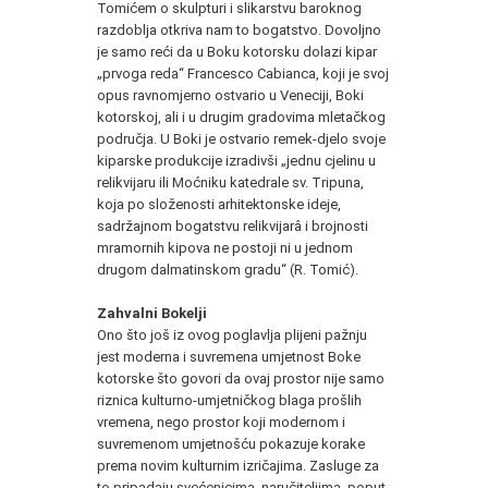
Tomićem o skulpturi i slikarstvu baroknog
razdoblja otkriva nam to bogatstvo. Dovoljno
je samo reći da u Boku kotorsku dolazi kipar
„prvoga reda“ Francesco Cabianca, koji je svoj
opus ravnomjerno ostvario u Veneciji, Boki
kotorskoj, ali i u drugim gradovima mletačkog
područja. U Boki je ostvario remek-djelo svoje
kiparske produkcije izradivši „jednu cjelinu u
relikvijaru ili Moćniku katedrale sv. Tripuna,
koja po složenosti arhitektonske ideje,
sadržajnom bogatstvu relikvijarâ i brojnosti
mramornih kipova ne postoji ni u jednom
drugom dalmatinskom gradu“ (R. Tomić).
Zahvalni Bokelji
Ono što još iz ovog poglavlja plijeni pažnju
jest moderna i suvremena umjetnost Boke
kotorske što govori da ovaj prostor nije samo
riznica kulturno-umjetničkog blaga prošlih
vremena, nego prostor koji modernom i
suvremenom umjetnošću pokazuje korake
prema novim kulturnim izričajima. Zasluge za
to pripadaju svećenicima, naručiteljima, poput