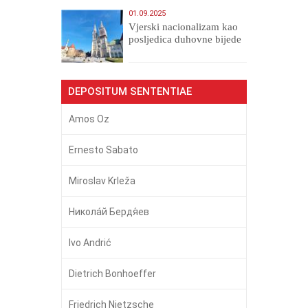
01.09.2025
​Vjerski nacionalizam kao
posljedica duhovne bijede
DEPOSITUM SENTENTIAE
Amos Oz
Ernesto Sabato
Miroslav Krleža
Никола́й Бердя́ев
Ivo Andrić
Dietrich Bonhoeffer
Friedrich Nietzsche