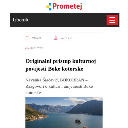
Izbornik
Kultura
Ivan Tučić
02.11.2020
Originalni pristup kulturnoj
povijesti Boke kotorske
Nevenka Šarčević, BOKOBRAN –
Razgovori o kulturi i umjetnosti Boke
kotorske