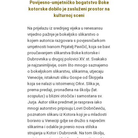
Povijesno-umjetničko bogatstvo Boke
kotorske dobilo je zasluženi prostor na
kulturnoj sceni
Na prijelazu iz srednjeg vijeka u renesansu
vrijedno pažnje je bokeljsko slikarstvo o
kojem autorica razgovara s povjesničarkom
umjetnosti Ivanom Prijatelj Pavičić, koja se bavi
proučavanjem slikarstva Boke kotorske i
Dubrovnika u drugoj polovici XV. st. Svakako
je najzanimljivije, osim što mnogo saznajemo
o bokeljskom slikarstvu, slikarima, utjecaju
Venecije, istaknuti sliku Gospe od Škrpjela
koja se nalazi u istoimenoj Crkvi. Slika je,
prema predaji, pronađena na školju (lat.
scopulus
) u blizini otočića i samostana sv.
Jurja. Autor slike predmet je rasprava iako
mnogi autorstvo pripisuju Lovri Dobričeviću,
poznatom slikaru iz Kotora koji je u mladosti
boravio u Veneciji gdje se družio s najvećim
slikarima i odakle je prenio nova stilska
strujanja u Kotor i Dubrovnik. Na tom školju,