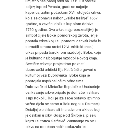
umjetno nasipanoj hridi na ulazu u Kotorski
zaljev, ispred Perasta, gradi se najprije
kapelica, zatim početkom XVII. stoljeća crkva,
koja se obnavlja nakon „velike trešnje“ 1667.
godine, a završni oblik s kupolom dobiva
1720. godine. Ova crkva najprepoznatljiviji je
simbol cijele Boke, pomorskog života, jer je
postala crkva koju su pomorci darivali kada bi
se vratili s mora sretni i živi. Arhitektonski,
crkva pripada baroknom razdoblju Boke, koje
je kulturno najbogatije razdoblje ovog kraja.
Svetište crkve je projektirao poznati
dubrovački arhitekt Ilija Katičić što govori o
kulturnoj vezi Dubrovnika i Boke koja je
postojala usprkos lošim odnosima
Dubrovačke i Mletačke Republike. Unutrašnje
oslikavanje crkve pripalo je domaćem slikaru
Tripi Kokolju, koji je iza sebe ostavio iznimno
važna djela ne samo u Boki nego i u Dalmaciji.
Detaljnije o slikaru ali i narativnom ciklusu koji
je oslikan u crkvi Gospe od Škrpjela, piše u
knjizi i autorica Šarčević. Zanimanje za ovu
crkvu na poseban način pokazala je i