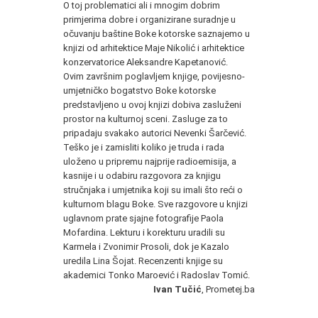
O toj problematici ali i mnogim dobrim
primjerima dobre i organizirane suradnje u
očuvanju baštine Boke kotorske saznajemo u
knjizi od arhitektice Maje Nikolić i arhitektice
konzervatorice Aleksandre Kapetanović.
Ovim završnim poglavljem knjige, povijesno-
umjetničko bogatstvo Boke kotorske
predstavljeno u ovoj knjizi dobiva zasluženi
prostor na kulturnoj sceni. Zasluge za to
pripadaju svakako autorici Nevenki Šarčević.
Teško je i zamisliti koliko je truda i rada
uloženo u pripremu najprije radioemisija, a
kasnije i u odabiru razgovora za knjigu
stručnjaka i umjetnika koji su imali što reći o
kulturnom blagu Boke. Sve razgovore u knjizi
uglavnom prate sjajne fotografije Paola
Mofardina. Lekturu i korekturu uradili su
Karmela i Zvonimir Prosoli, dok je Kazalo
uredila Lina Šojat. Recenzenti knjige su
akademici Tonko Maroević i Radoslav Tomić.
Ivan Tučić
, Prometej.ba