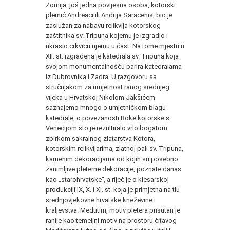
Zornija, još jedna povijesna osoba, kotorski
plemić Andreaci ili Andrija Saracenis, bio je
zaslužan za nabavu relikvija kotorskog
zaštitnika sv. Tripuna kojemu je izgradio i
ukrasio crkvicu njemu u čast. Na tome mjestu u
XII. st. izgrađena je katedrala sv. Tripuna koja
svojom monumentalnošću parira katedralama
iz Dubrovnika i Zadra. U razgovoru sa
stručnjakom za umjetnost ranog srednjeg
vijeka u Hrvatskoj Nikolom Jakšićem
saznajemo mnogo o umjetničkom blagu
katedrale, o povezanosti Boke kotorske s
Venecijom što je rezultiralo vrlo bogatom
zbirkom sakralnog zlatarstva Kotora,
kotorskim relikvijarima, zlatnoj pali sv. Tripuna,
kamenim dekoracijama od kojih su posebno
zanimljive pleterne dekoracije, poznate danas
kao „starohrvatske“
,
a riječ je o klesarskoj
produkciji IX, X. i XI. st. koja je primjetna na tlu
srednjovjekovne hrvatske kneževine i
kraljevstva. Međutim, motiv pletera prisutan je
ranije kao temeljni motiv na prostoru čitavog