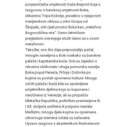
povjesničarka umjetnosti Saša Brajović koja u
razgovoru o baroknoj umjetnosti Boke,
slikarstvu Tripa Kokolje, posebno o njegovom
marijanskom ciklusu u crkvi Gospe od
Škrpjela, vidi cijeli prostor Boke kao „metaforu
Bogorodičina vrta“. Samo letimičnim
pregledom ove knjige složit ćemo se s ovom
metaforom.
Također, ono što daje prepoznatljiv pečat
mnogim naseljima u Boki svakako su barokne
palače i kapetanske kuće. One su zajedno s
crkvama oblikovale i druga pomorska naselja
Boke poput Perasta, Prčnja i Dobrote po
kojima su postali spomenici kulture. Mnoge
od tih palača i kuća bile su opremljene
umjetničkim djelima koja su kupovana i
naručivana iz Venecije, ali su propašću
Mletačke Republike, političkim previranjima IX.
i XX. stoljeća uništena ili potpuno nestala.
Međutim, mnoga djela kojima su opremane
crkve toga vremena ostala su sačuvana.
Upravo razgovor s akademikom Radoslavom