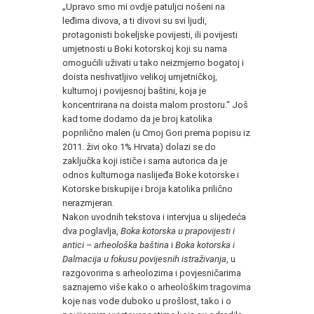
„Upravo smo mi ovdje patuljci nošeni na
leđima divova, a ti divovi su svi ljudi,
protagonisti bokeljske povijesti, ili povijesti
umjetnosti u Boki kotorskoj koji su nama
omogućili uživati u tako neizmjerno bogatoj i
doista neshvatljivo velikoj umjetničkoj,
kulturnoj i povijesnoj baštini, koja je
koncentrirana na doista malom prostoru.“ Još
kad tome dodamo da je broj katolika
poprilično malen (u Crnoj Gori prema popisu iz
2011. živi oko 1% Hrvata) dolazi se do
zaključka koji ističe i sama autorica da je
odnos kulturnoga naslijeđa Boke kotorske i
Kotorske biskupije i broja katolika prilično
nerazmjeran.
Nakon uvodnih tekstova i intervjua u slijedeća
dva poglavlja,
Boka kotorska u prapovijesti i
antici – arheološka baština
i
Boka kotorska i
Dalmacija u fokusu povijesnih istraživanja
, u
razgovorima s arheolozima i povjesničarima
saznajemo više kako o arheološkim tragovima
koje nas vode duboko u prošlost, tako i o