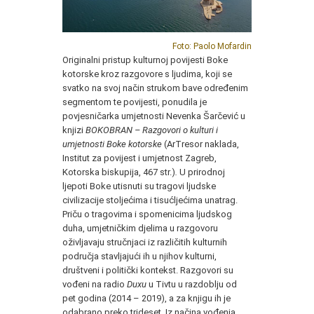
Foto: Paolo Mofardin
Originalni pristup kulturnoj povijesti Boke
kotorske kroz razgovore s ljudima, koji se
svatko na svoj način strukom bave određenim
segmentom te povijesti, ponudila je
povjesničarka umjetnosti Nevenka Šarčević u
knjizi
BOKOBRAN – Razgovori o kulturi i
umjetnosti Boke kotorske
(ArTresor naklada,
Institut za povijest i umjetnost Zagreb,
Kotorska biskupija, 467 str.)
.
U prirodnoj
ljepoti Boke utisnuti su tragovi ljudske
civilizacije stoljećima i tisućljećima unatrag.
Priču o tragovima i spomenicima ljudskog
duha, umjetničkim djelima u razgovoru
oživljavaju stručnjaci iz različitih kulturnih
područja stavljajući ih u njihov kulturni,
društveni i politički kontekst. Razgovori su
vođeni na radio
Duxu
u Tivtu u razdoblju od
pet godina (2014 – 2019), a za knjigu ih je
odabrano preko trideset. Iz načina vođenja