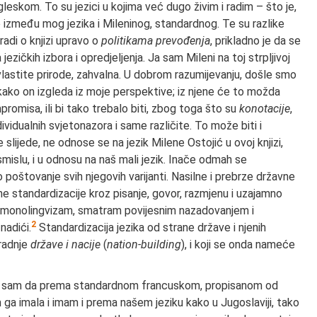
leskom. To su jezici u kojima već dugo živim i radim – što je,
like između mog jezika i Mileninog, standardnog. Te su razlike
radi o knjizi upravo o
politikama prevođenja
, prikladno je da se
zičkih izbora i opredjeljenja. Ja sam Mileni na toj strpljivoj
 vlastite prirode, zahvalna. U dobrom razumijevanju, došle smo
ako on izgleda iz moje perspektive; iz njene će to možda
romisa, ili bi tako trebalo biti, zbog toga što su
konotacije
,
individualnih svjetonazora i same različite. To može biti i
ijede, ne odnose se na jezik Milene Ostojić u ovoj knjizi,
mislu, i u odnosu na naš mali jezik. Inače odmah se
 poštovanje svih njegovih varijanti. Nasilne i prebrze državne
e standardizacije kroz pisanje, govor, razmjenu i uzajamno
 u monolingvizam, smatram povijesnim nazadovanjem i
2
nadići.
Standardizacija jezika od strane države i njenih
gradnje
države i nacije
(
nation-building
), i koji se onda nameće
ila sam da prema standardnom francuskom, propisanom od
a imala i imam i prema našem jeziku kako u Jugoslaviji, tako