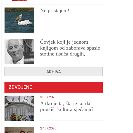
Ne pristajem!
Čovjek koji je jednom
knjigom od zaborava spasio
stotine tisuća drugih,
prokletih i uništenih
ARHIVA
IZDVOJENO
31.07.2026
A tko je ta, šta je ta, da
prostiš, kultura sjećanja?
27.07.2026