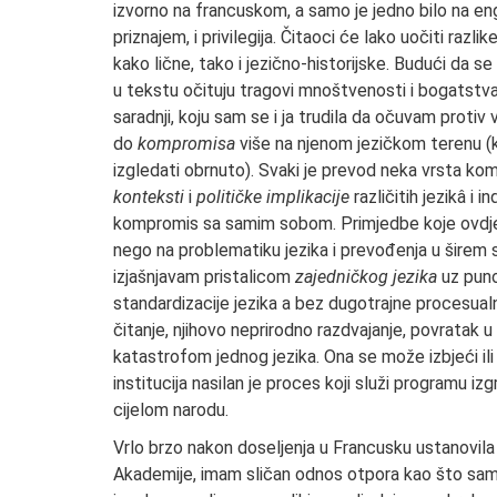
izvorno na francuskom, a samo je jedno bilo na eng
priznajem, i privilegija. Čitaoci će lako uočiti raz
kako lične, tako i jezično-historijske. Budući da se 
u tekstu očituju tragovi mnoštvenosti i bogatstva je
saradnji, koju sam se i ja trudila da očuvam protiv
do
kompromisa
više na njenom jezičkom terenu (k
izgledati obrnuto). Svaki je prevod neka vrsta komp
konteksti
i
političke implikacije
različitih jezikâ i 
kompromis sa samim sobom. Primjedbe koje ovdje sl
nego na problematiku jezika i prevođenja u širem s
izjašnjavam pristalicom
zajedničkog jezika
uz puno
standardizacije jezika a bez dugotrajne procesualn
čitanje, njihovo neprirodno razdvajanje, povratak
katastrofom jednog jezika. Ona se može izbjeći ili 
institucija nasilan je proces koji služi programu iz
cijelom narodu.
Vrlo brzo nakon doseljenja u Francusku ustanov
Akademije, imam sličan odnos otpora kao što sam g