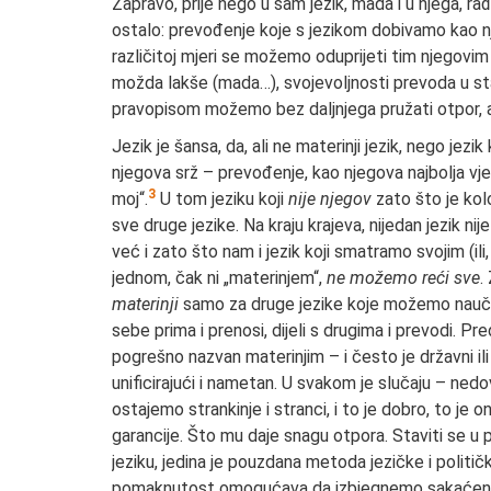
Zapravo, prije nego u sam jezik, mada i u njega, r
ostalo: prevođenje koje s jezikom dobivamo kao nj
različitoj mjeri se možemo oduprijeti tim njegovi
možda lakše (mada…), svojevoljnosti prevoda u sta
pravopisom možemo bez daljnjega pružati otpor, al
Jezik je šansa, da, ali ne materinji jezik, nego jezik 
njegova srž – prevođenje, kao njegova najbolja vjer
3
moj“.
U tom jeziku koji
nije njegov
zato što je kolo
sve druge jezike. Na kraju krajeva, nijedan jezik nije
već i zato što nam i jezik koji smatramo svojim (ili
jednom, čak ni „materinjem“,
ne možemo reći sve
.
materinji
samo za druge jezike koje možemo naučiti
sebe prima i prenosi, dijeli s drugima i prevodi. Pr
pogrešno nazvan materinjim – i često je državni ili 
unificirajući i nametan. U svakom je slučaju – nedov
ostajemo strankinje i stranci, i to je dobro, to je
garancije. Što mu daje snagu otpora. Staviti se u p
jeziku, jedina je pouzdana metoda jezičke i politič
pomaknutost omogućava da izbjegnemo sakaćenja n