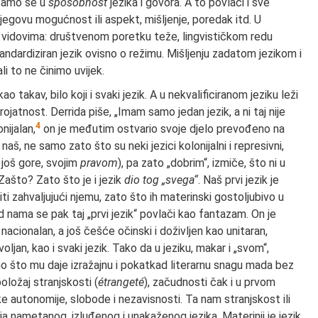
ađamo se u
sposobnost
jezika i govora. A to povlači i sve
egovu mogućnost ili aspekt, mišljenje, poredak itd. U
m vidovima: društvenom poretku teže, lingvističkom redu
ndardiziran jezik ovisno o režimu. Mišljenju zadatom jezikom i
i to ne činimo uvijek.
kao takav, bilo koji i svaki jezik. A u nekvalificiranom jeziku leži
ojatnost. Derrida piše, „Imam samo jedan jezik, a ni taj nije
4
nijalan,
on je međutim ostvario svoje djelo prevođeno na
 naš, ne samo zato što su neki jezici kolonijalni i represivni,
, još gore, svojim
pravom
), pa zato „dobrim“, izmiče, što ni u
 Zašto? Zato što je i jezik
dio tog „svega“
. Naš prvi jezik je
 zahvaljujući njemu, zato što ih materinski gostoljubivo u
ed nama se pak taj „prvi jezik“ povlači kao fantazam. On je
nacionalan, a još češće očinski i doživljen kao unitaran,
oljan, kao i svaki jezik. Tako da u jeziku, makar i „svom“,
 ono što mu daje izražajnu i pokatkad literarnu snagu mada bez
oložaj stranjskosti (
étrangeté
), začudnosti čak i u prvom
ke autonomije, slobode i nezavisnosti. Ta nam stranjskost ili
ametanog, izluđenog i unakaženog jezika. Materinji je jezik