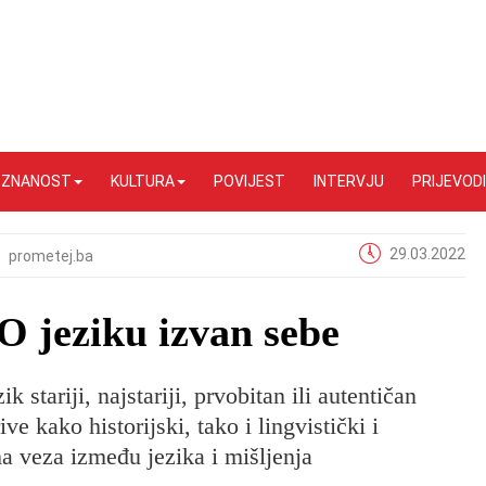
I ZNANOST
KULTURA
POVIJEST
INTERVJU
PRIJEVODI
29.03.2022
prometej.ba
 O jeziku izvan sebe
k stariji, najstariji, prvobitan ili autentičan
e kako historijski, tako i lingvistički i
ma veza između jezika i mišljenja