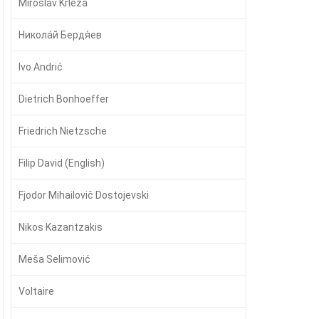
Miroslav Krleža
Никола́й Бердя́ев
Ivo Andrić
Dietrich Bonhoeffer
Friedrich Nietzsche
Filip David (English)
Fjodor Mihailovič Dostojevski
Nikos Kazantzakis
Meša Selimović
Voltaire