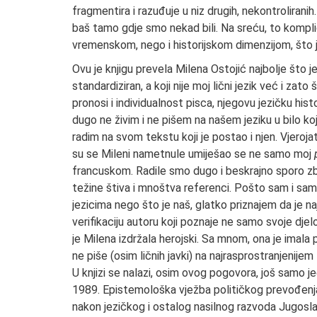
fragmentira i razuđuje u niz drugih, nekontroliran
baš tamo gdje smo nekad bili. Na sreću, to komp
vremenskom, nego i historijskom dimenzijom, što je u
Ovu je knjigu prevela Milena Ostojić najbolje što 
standardiziran, a koji nije moj lični jezik već i za
pronosi i individualnost pisca, njegovu jezičku histo
dugo ne živim i ne pišem na našem jeziku u bilo koj
radim na svom tekstu koji je postao i njen. Vjero
su se Mileni nametnule umiješao se ne samo moj
francuskom. Radile smo dugo i beskrajno sporo zbo
težine štiva i mnoštva referenci. Pošto sam i sama 
jezicima nego što je naš, glatko priznajem da je na
verifikaciju autoru koji poznaje ne samo svoje djelo i
je Milena izdržala herojski. Sa mnom, ona je imala p
ne piše (osim ličnih javki) na najrasprostranjenije
U knjizi se nalazi, osim ovog pogovora, još samo je
1989. Epistemološka vježba političkog prevođenja
nakon jezičkog i ostalog nasilnog razvoda Jugoslav