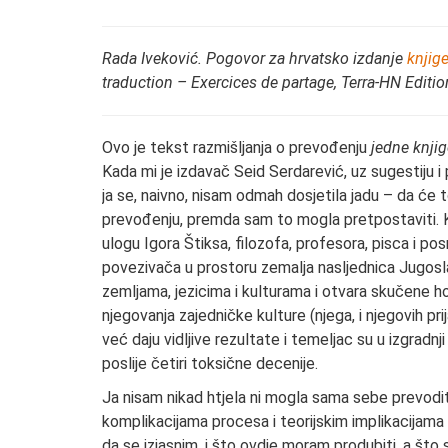
Rada Iveković. Pogovor za hrvatsko izdanje
knjig
traduction – Exercices de partage, Terra-HN Editio
Ovo je tekst razmišljanja o prevođenju
jedne knji
Kada mi je izdavač Seid Serdarević, uz sugestiju i
ja se, naivno, nisam odmah dosjetila jadu – da će 
prevođenju, premda sam to mogla pretpostaviti. K
ulogu Igora Štiksa, filozofa, profesora, pisca i pos
povezivača u prostoru zemalja nasljednica Jugosla
zemljama, jezicima i kulturama i otvara skučene hor
njegovanja zajedničke kulture (njega, i njegovih pr
već daju vidljive rezultate i temeljac su u izgradnj
poslije četiri toksične decenije.
Ja nisam nikad htjela ni mogla sama sebe prevoditi,
komplikacijama procesa i teorijskim implikacijam
da se izjasnim, i što ovdje moram produbiti, a št