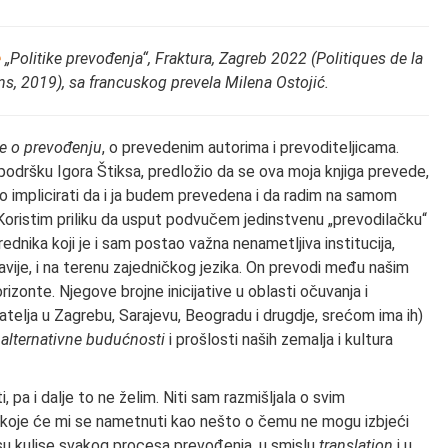
e
„Politike prevođenja“, Fraktura, Zagreb 2022 (Politiques de la
ns, 2019), sa francuskog prevela Milena Ostojić.
ge o prevođenju
, o prevedenim autorima i prevoditeljicama.
 podršku Igora Štiksa, predložio da se ova moja knjiga prevede,
to implicirati da i ja budem prevedena i da radim na samom
oristim priliku da usput podvučem jedinstvenu „prevodilačku“
rednika koji je i sam postao važna nenametljiva institucija,
vije, i na terenu zajedničkog jezika. On prevodi među našim
izonte. Njegove brojne inicijative u oblasti očuvanja i
ijatelja u Zagrebu, Sarajevu, Beogradu i drugdje, srećom ima ih)
i
alternativne budućnosti
i prošlosti naših zemalja i kultura
 pa i dalje to ne želim. Niti sam razmišljala o svim
a koje će mi se nametnuti kao nešto o čemu ne mogu izbjeći
o su kulise svakog procesa prevođenja, u smislu
translation
i u