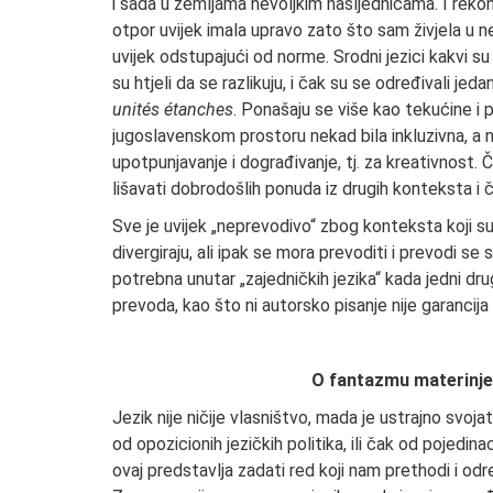
i sada u zemljama nevoljkim nasljednicama. I reko
otpor uvijek imala upravo zato što sam živjela u nek
uvijek odstupajući od norme. Srodni jezici kakvi su
su htjeli da se razlikuju, i čak su se određivali je
unités étanches
. Ponašaju se više kao tekućine i p
jugoslavenskom prostoru nekad bila inkluzivna, a n
upotpunjavanje i dograđivanje, tj. za kreativnost. 
lišavati dobrodošlih ponuda iz drugih konteksta i č
Sve je uvijek „neprevodivo“ zbog konteksta koji su 
divergiraju, ali ipak se mora prevoditi i prevodi se
potrebna unutar „zajedničkih jezika“ kada jedni dr
prevoda, kao što ni autorsko pisanje nije garancija 
O fantazmu materinjeg
Jezik nije ničije vlasništvo, mada je ustrajno svojata
od opozicionih jezičkih politika, ili čak od pojedin
ovaj predstavlja zadati red koji nam prethodi i odre