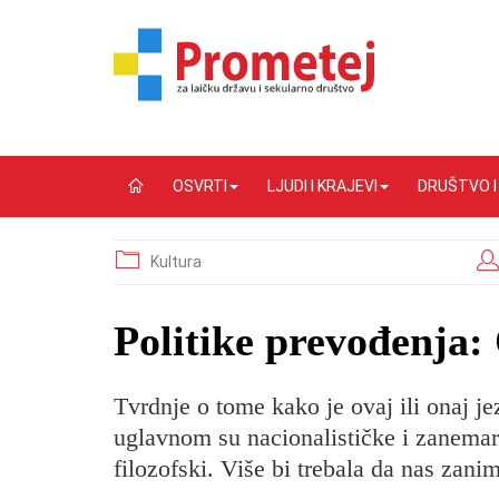
OSVRTI
LJUDI I KRAJEVI
DRUŠTVO 
Kultura
​Politike prevođenja:
Tvrdnje o tome kako je ovaj ili onaj jezi
uglavnom su nacionalističke i zanemariv
filozofski. Više bi trebala da nas zani