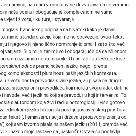
ih. Jer naravno, naš nam vremeplov ne dozvoljava da se vratimo
licira našu scenu i obogaćuje je kompleksnom ne samo
vjet i života, i kulture, i stvaranja.
je mogla s francuskog originala na hrvatski kako je danas
to što, mimo standardizacije koja me ne obavezuje, svaki tekst
riju i njegovo ili njeno lično normiranje idioma. I zato što već
oj varijanti. Bilo mi je zanimljivo i obogaćujuće da sa Milenom
jatno smo uzajamno nešto naučile. U naš rad i poteškoće koje
pomaknut odnos
prema našem jeziku, nego i prema
g kompleksnosti i pluralnosti naših jezičkih konteksta,
u životu dosta prevodila s više jezika, a i pisala na drugim
jteža situacija onih prevodilaca koji moraju svoj uradak dati na
 navode, već i jezik na koji se prevodi, i u koji intervenira. To
osla s autoricom koja živi i radi u heteroglosiji, i više gotovo
m zajedničkom jeziku historijski post-jugoslavenskog prostora.
dan tekst („Feminizam, nacija i država u proizvodnji znanja od
“) koji sam izvorno pisala na našem jeziku (2011, premda već
ije i nakon moje rastave sa „naškim“). Ostala su poglavlja