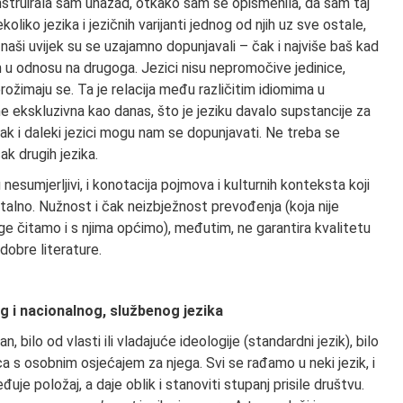
nstruirala sam unazad, otkako sam se opismenila, da sam taj
oliko jezika i jezičnih varijanti jednog od njih uz sve ostale,
 naši uvijek su se uzajamno dopunjavali – čak i najviše baš kad
dan u odnosu na drugoga. Jezici nisu nepromočive jedinice,
rožimaju se. Ta je relacija među različitim idiomima u
e ekskluzivna kao danas, što je jeziku davalo supstancije za
Čak i daleki jezici mogu nam se dopunjavati. Ne treba se
ak drugih jezika.
nesumjerljivi, i konotacija pojmova i kulturnih konteksta koji
 stalno. Nužnost i čak neizbježnost prevođenja (koja nije
uge čitamo i s njima općimo), međutim, ne garantira kvalitetu
dobre literature.
 i nacionalnog, službenog jezika
n, bilo od vlasti ili vladajuće ideologije (standardni jezik), bilo
aca s osobnim osjećajem za njega. Svi se rađamo u neki jezik, i
đuje položaj, a daje oblik i stanoviti stupanj prisile društvu.