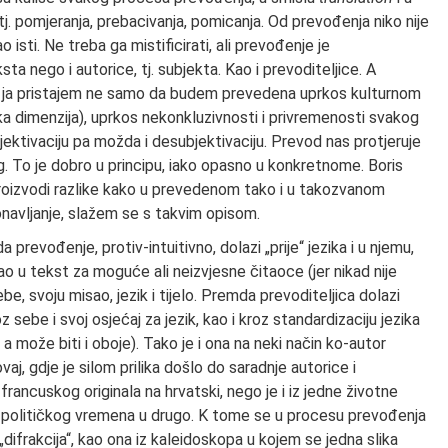
 tj. pomjeranja, prebacivanja, pomicanja. Od prevođenja niko nije
isti. Ne treba ga mistificirati, ali prevođenje je
 nego i autorice, tj. subjekta. Kao i prevoditeljice. A
i da ja pristajem ne samo da budem prevedena uprkos kulturnom
ka dimenzija), uprkos nekonkluzivnosti i privremenosti svakog
jektivaciju pa možda i desubjektivaciju. Prevod nas protjeruje
g. To je dobro u principu, iako opasno u konkretnome. Boris
roizvodi razlike kako u prevedenom tako i u takozvanom
navljanje, slažem se s takvim opisom.
prevođenje, protiv-intuitivno, dolazi „prije“ jezika i u njemu,
ao u tekst za moguće ali neizvjesne čitaoce (jer nikad nije
ebe, svoju misao, jezik i tijelo. Premda prevoditeljica dolazi
z sebe i svoj osjećaj za jezik, kao i kroz standardizaciju jezika
ju, a može biti i oboje). Tako je i ona na neki način ko-autor
aj, gdje je silom prilika došlo do saradnje autorice i
francuskog originala na hrvatski, nego je i iz jedne životne
g i političkog vremena u drugo. K tome se u procesu prevođenja
difrakcija“, kao ona iz kaleidoskopa u kojem se jedna slika