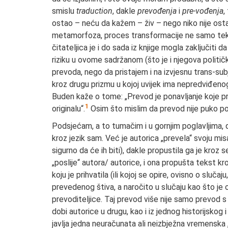
smislu
traduction
, dakle
prevođenja
i
pre-vođenja
,
ostao – neću da kažem – živ – nego niko nije ostao 
metamorfoza, proces transformacije ne samo teksta
čitateljica je i do sada iz knjige mogla zaključit
riziku u ovome sadržanom (što je i njegova politič
prevoda, nego da pristajem i na izvjesnu trans-sub
kroz drugu prizmu u kojoj uvijek ima nepredviđeno
Buden kaže o tome: „Prevod je ponavljanje koje p
1
originalu“.
Osim što mislim da prevod nije puko po
Podsjećam, a to tumačim i u gornjim poglavljima, da 
kroz jezik sam. Već je autorica „prevela“ svoju mis
sigurno da će ih biti), dakle propustila ga je kroz s
„poslije“ autora/ autorice, i ona propušta tekst kro
koju je prihvatila (ili kojoj se opire, ovisno o sluča
prevedenog štiva, a naročito u slučaju kao što je ov
prevoditeljice. Taj prevod više nije samo prevod s 
dobi autorice u drugu, kao i iz jednog historijsko
javlja jedna neuračunata ali neizbježna vremenska „