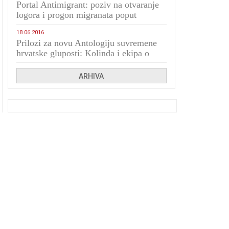
Portal Antimigrant: poziv na otvaranje
logora i progon migranata poput
bijesnih kerova
18.06.2016
Prilozi za novu Antologiju suvremene
hrvatske gluposti: Kolinda i ekipa o
navijačkim huliganima
ARHIVA