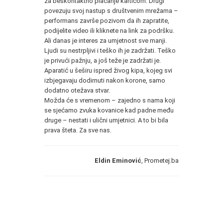
za beskontaktno plaćanje karticom. Drugi
povezuju svoj nastup s društvenim mrežama –
performans završe pozivom da ih zapratite,
podijelite video ili kliknete na link za podršku.
Ali danas je interes za umjetnost sve manji.
Ljudi su nestrpljivi i teško ih je zadržati. Teško
je privući pažnju, a još teže je zadržati je.
Aparatić u šeširu ispred živog kipa, kojeg svi
izbjegavaju dodirnuti nakon korone, samo
dodatno otežava stvar.
Možda će s vremenom – zajedno s nama koji
se sjećamo zvuka kovanice kad padne među
druge – nestati i ulični umjetnici. A to bi bila
prava šteta. Za sve nas.
Eldin Eminović
, Prometej.ba