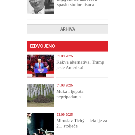
spasio stotine tisuća
drugih, prokletih i
uništenih
ARHIVA
IZDVOJENO
02.08.2026
Kakva alternativa, Trump
jeste Amerika!
01.08.2026
Muka i ljepota
nepripadanja
23.09.2025
Miroslav Tichý – lekcije za
21. stoljeće