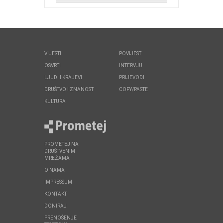
VIJESTI
POVIJEST
OSVRTI
INTERVJU
LJUDI I KRAJEVI
PRIJEVODI
DRUŠTVO I ZNANOST
COPY/PASTE
KULTURA
PROMETEJ NA
DRUŠTVENIM
MREŽAMA
O NAMA
IMPRESSUM
KONTAKT
DONIRAJ
PRENOŠENJE