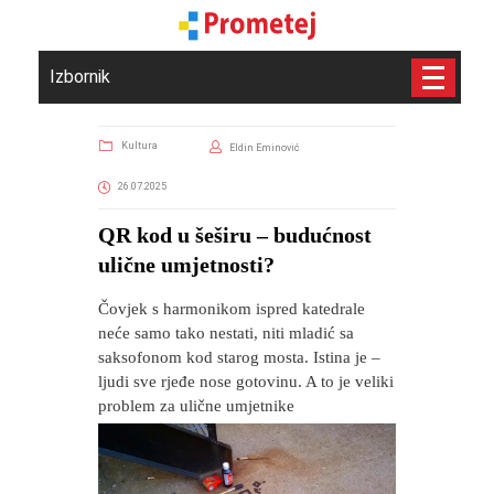
Izbornik
Kultura
Eldin Eminović
26.07.2025
​QR kod u šeširu – budućnost
ulične umjetnosti?
Čovjek s harmonikom ispred katedrale
neće samo tako nestati, niti mladić sa
saksofonom kod starog mosta. Istina je –
ljudi sve rjeđe nose gotovinu. A to je veliki
problem za ulične umjetnike