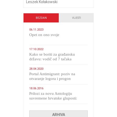
Leszek Kołakowski
BEZDAN
VIJESTI
06.11.2023
​Opet on ono svoje
17.10.2022
Kako se boriti za građansku
državu: vodič od 7 tačaka
28.04.2020
Portal Antimigrant: poziv na
otvaranje logora i progon
migranata poput bijesnih kerova
18.06.2016
Prilozi za novu Antologiju
suvremene hrvatske gluposti:
Kolinda i ekipa o navijačkim
huliganima
ARHIVA