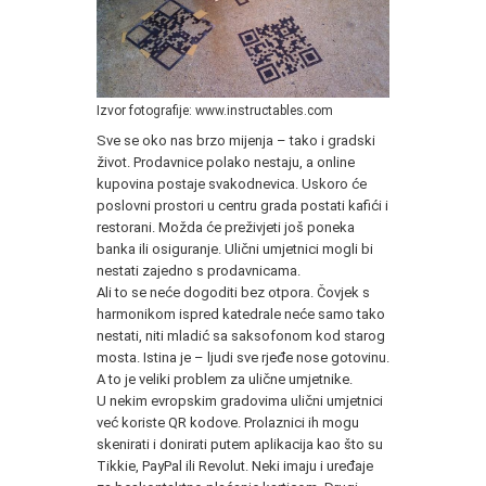
Izvor fotografije: www.instructables.com
Sve se oko nas brzo mijenja – tako i gradski
život. Prodavnice polako nestaju, a online
kupovina postaje svakodnevica. Uskoro će
poslovni prostori u centru grada postati kafići i
restorani. Možda će preživjeti još poneka
banka ili osiguranje. Ulični umjetnici mogli bi
nestati zajedno s prodavnicama.
Ali to se neće dogoditi bez otpora. Čovjek s
harmonikom ispred katedrale neće samo tako
nestati, niti mladić sa saksofonom kod starog
mosta. Istina je – ljudi sve rjeđe nose gotovinu.
A to je veliki problem za ulične umjetnike.
U nekim evropskim gradovima ulični umjetnici
već koriste QR kodove. Prolaznici ih mogu
skenirati i donirati putem aplikacija kao što su
Tikkie, PayPal ili Revolut. Neki imaju i uređaje