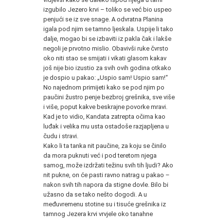
izgubilo Jezero krvi – toliko se već bio uspeo
penjući se iz sve snage. A odvratna Planina
igala pod njim se tamno ljeskala. Uspije li tako
dalje, mogao bi se izbaviti iz pakla čak i lakše
negoli je prvotno mislio. Obavivši ruke čvrsto
oko niti stao se smijati i vikati glasom kakav
još nije bio izustio za svih ovih godina otkako
je dospio u pakao: „Uspio sam! Uspio sam!“
No najednom primijeti kako se pod njim po
paučini žustro penje bezbroj grešnika, sve više
i više, poput kakve beskrajne povorke mravi.
Kad je to vidio, Kandata zatrepta očima kao
luđak i velika mu usta ostadoše razjapljena u
čudu i stravi.
Kako li ta tanka nit paučine, za koju se činilo
da mora puknuti već i pod teretom njega
samog, može izdržati težinu svih tih ljudi? Ako
nit pukne, on će pasti ravno natrag u pakao –
nakon svih tih napora da stigne dovle. Bilo bi
užasno da se tako nešto dogodi. A u
međuvremenu stotine su i tisuće grešnika iz
tamnog Jezera krvi vrvjele oko tanahne