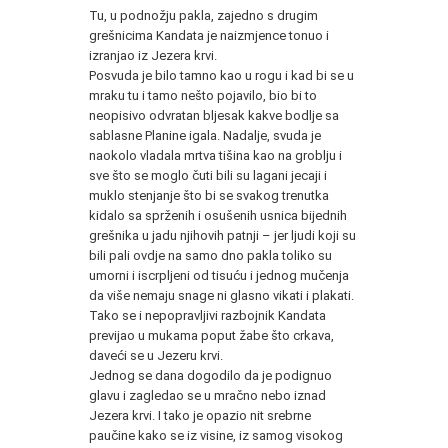
Tu, u podnožju pakla, zajedno s drugim
grešnicima Kandata je naizmjence tonuo i
izranjao iz Jezera krvi.
Posvuda je bilo tamno kao u rogu i kad bi se u
mraku tu i tamo nešto pojavilo, bio bi to
neopisivo odvratan bljesak kakve bodlje sa
sablasne Planine igala. Nadalje, svuda je
naokolo vladala mrtva tišina kao na groblju i
sve što se moglo čuti bili su lagani jecaji i
muklo stenjanje što bi se svakog trenutka
kidalo sa sprženih i osušenih usnica bijednih
grešnika u jadu njihovih patnji – jer ljudi koji su
bili pali ovdje na samo dno pakla toliko su
umorni i iscrpljeni od tisuću i jednog mučenja
da više nemaju snage ni glasno vikati i plakati.
Tako se i nepopravljivi razbojnik Kandata
previjao u mukama poput žabe što crkava,
daveći se u Jezeru krvi.
Jednog se dana dogodilo da je podignuo
glavu i zagledao se u mračno nebo iznad
Jezera krvi. I tako je opazio nit srebrne
paučine kako se iz visine, iz samog visokog