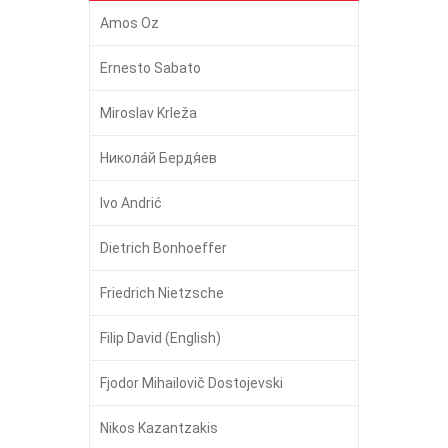
Amos Oz
Ernesto Sabato
Miroslav Krleža
Никола́й Бердя́ев
Ivo Andrić
Dietrich Bonhoeffer
Friedrich Nietzsche
Filip David (English)
Fjodor Mihailovič Dostojevski
Nikos Kazantzakis