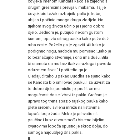
čovjeka imenom Kandata kako se zajedno s
drugim grešnicima previja u mukama. Taj je
čovjek bio težak razbojnik: palio je kuće,
ubijao i počinio mnoga druga zlodjela. No
tijekom svog života učinio je i jedno dobro
djelo. Jednom je, putujući nekom gustom
šumom, opazio sitnog pauka kako puže duž
ruba ceste. Poželio ga je zgaziti. Ali kako je
podignuo nogu, nadođe mu pomisao: „Iako je
to beznačajno stvorenje, i ono ima dušu. Bila
bi sramota da mu bez ikakva razloga i povoda
oduzmem život.“ I poštedio ga je.
Gledajući tako u pakao Buddha se sjetio kako
se Kandata bio smilovao pauku. I za uzvrat za
to dobro djelo, pomislio je, pružit će mu
mogućnost da se izbavi iz pakla. Srećom je
upravo tog trena spazio rajskog pauka kako
plete srebrnu svilenu mrežu na listovima
lopoča boje žada. Meko je prihvatio nit
paučine i kroz otvore među biserno bijelim
cvjetovima lopoča spustio je skroz dolje, do
samoga najdubljeg dna pakla.
II.