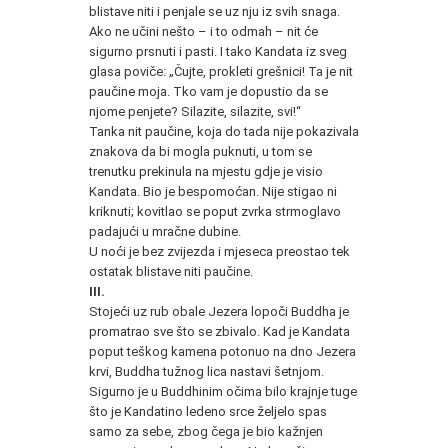
blistave niti i penjale se uz nju iz svih snaga.
Ako ne učini nešto – i to odmah – nit će
sigurno prsnuti i pasti. I tako Kandata iz sveg
glasa poviče: „Čujte, prokleti grešnici! Ta je nit
paučine moja. Tko vam je dopustio da se
njome penjete? Silazite, silazite, svi!“
Tanka nit paučine, koja do tada nije pokazivala
znakova da bi mogla puknuti, u tom se
trenutku prekinula na mjestu gdje je visio
Kandata. Bio je bespomoćan. Nije stigao ni
kriknuti; kovitlao se poput zvrka strmoglavo
padajući u mračne dubine.
U noći je bez zvijezda i mjeseca preostao tek
ostatak blistave niti paučine.
III.
Stojeći uz rub obale Jezera lopoči Buddha je
promatrao sve što se zbivalo. Kad je Kandata
poput teškog kamena potonuo na dno Jezera
krvi, Buddha tužnog lica nastavi šetnjom.
Sigurno je u Buddhinim očima bilo krajnje tuge
što je Kandatino ledeno srce željelo spas
samo za sebe, zbog čega je bio kažnjen