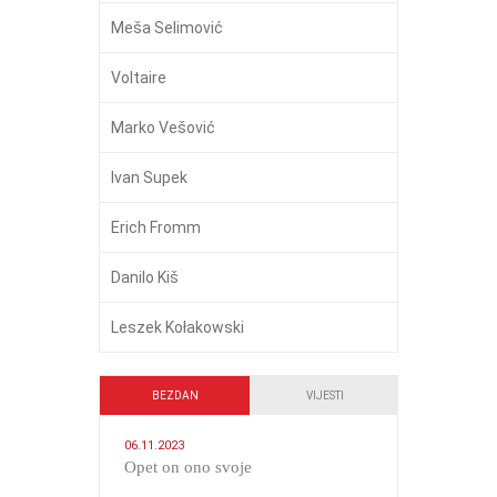
Meša Selimović
Voltaire
Marko Vešović
Ivan Supek
Erich Fromm
Danilo Kiš
Leszek Kołakowski
BEZDAN
VIJESTI
06.11.2023
​Opet on ono svoje