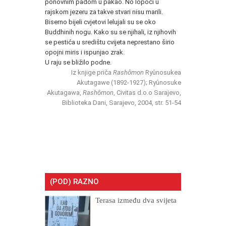
ponovnim padom u pakao. No lopoči u
rajskom jezeru za takve stvari nisu marili.
Biserno bijeli cvjetovi lelujali su se oko
Buddhinih nogu. Kako su se njihali, iz njihovih
se pestića u središtu cvijeta neprestano širio
opojni miris i ispunjao zrak.
U raju se bližilo podne.
Iz knjige priča
Rashômon
Ryûnosukea
Akutagawe (1892-1927); Ryûnosuke
Akutagawa,
Rashômon
, Civitas d.o.o Sarajevo,
Biblioteka Dani, Sarajevo, 2004, str. 51-54
(POD) RAZNO
Terasa između dva svijeta