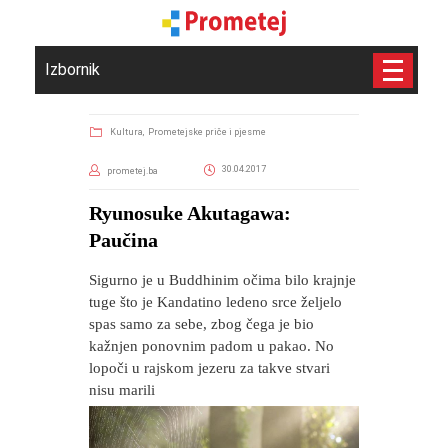
Izbornik
Kultura,
Prometejske priče i pjesme
30.04.2017
prometej.ba
Ryunosuke Akutagawa:
Paučina
Sigurno je u Buddhinim očima bilo krajnje
tuge što je Kandatino ledeno srce željelo
spas samo za sebe, zbog čega je bio
kažnjen ponovnim padom u pakao. No
lopoči u rajskom jezeru za takve stvari
nisu marili