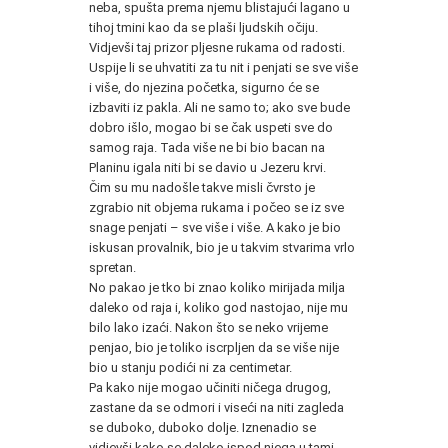
neba, spušta prema njemu blistajući lagano u
tihoj tmini kao da se plaši ljudskih očiju.
Vidjevši taj prizor pljesne rukama od radosti.
Uspije li se uhvatiti za tu nit i penjati se sve više
i više, do njezina početka, sigurno će se
izbaviti iz pakla. Ali ne samo to; ako sve bude
dobro išlo, mogao bi se čak uspeti sve do
samog raja. Tada više ne bi bio bacan na
Planinu igala niti bi se davio u Jezeru krvi.
Čim su mu nadošle takve misli čvrsto je
zgrabio nit objema rukama i počeo se iz sve
snage penjati – sve više i više. A kako je bio
iskusan provalnik, bio je u takvim stvarima vrlo
spretan.
No pakao je tko bi znao koliko mirijada milja
daleko od raja i, koliko god nastojao, nije mu
bilo lako izaći. Nakon što se neko vrijeme
penjao, bio je toliko iscrpljen da se više nije
bio u stanju podići ni za centimetar.
Pa kako nije mogao učiniti ničega drugog,
zastane da se odmori i viseći na niti zagleda
se duboko, duboko dolje. Iznenadio se
vidjevši kako se daleko ispod njega u tami