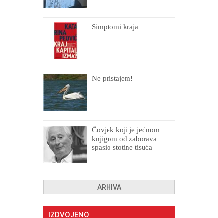
Simptomi kraja
Ne pristajem!
Čovjek koji je jednom
knjigom od zaborava
spasio stotine tisuća
drugih, prokletih i
uništenih
ARHIVA
IZDVOJENO