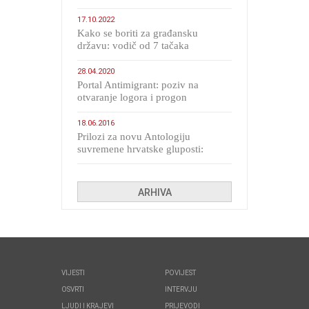
17.10.2022
Kako se boriti za građansku
državu: vodič od 7 tačaka
28.04.2020
Portal Antimigrant: poziv na
otvaranje logora i progon
migranata poput bijesnih kerova
18.06.2016
Prilozi za novu Antologiju
suvremene hrvatske gluposti:
Kolinda i ekipa o navijačkim
huliganima
ARHIVA
VIJESTI
POVIJEST
OSVRTI
INTERVJU
LJUDI I KRAJEVI
PRIJEVODI