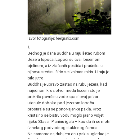
Izvor fotografije: feelgrafix.com
I.
Jednog je dana Buddha u raju šetao rubom
Jezera lopoča. Lopoči su cvali bisernom
bjelinom, a iz zlaćanih pestića i prašnika u
njihovu sredinu širio se izniman miris. U raju je
bilo jutro.
Buddha je upravo zastao na rubu jezera, kad
najednom kroz otvor među lišćem što je
prekrilo površinu vode spazi ovaj prizor:
utonule doboko pod jezerom lopoča
prostirale su se ponor-sjenke pakla. Kroz
kristalno se bistru vodu moglo jasno vidjeti
rijeku Stasa i Planinu igala – kao da ih se motri
iz nekog podvodnog staklenog čamca.
Na samome najdubljem dnu pakla ugledao je