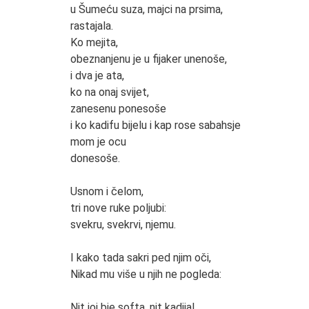
u Šumeću suza, majci na prsima,
rastajala.
Ko mejita,
obeznanjenu je u fijaker unenoše,
i dva je ata,
ko na onaj svijet,
zanesenu ponesoše
i ko kadifu bijelu i kap rose sabahsje
mom je ocu
donesoše.
Usnom i čelom,
tri nove ruke poljubi:
svekru, svekrvi, njemu.
I kako tada sakri ped njim oči,
Nikad mu više u njih ne pogleda:
Nit joj bje softa, nit kadija!