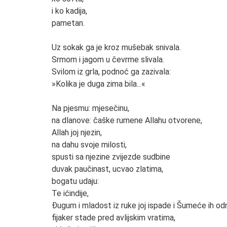
i ko kadija,
pametan.
Uz sokak ga je kroz mušebak snivala.
Srmom i jagom u čevrme slivala.
Svilom iz grla, podnoć ga zazivala:
»Kolika je duga zima bila...«
Na pjesmu: mjesečinu,
na dlanove: čaške rumene Allahu otvorene,
Allah joj njezin,
na dahu svoje milosti,
spusti sa njezine zvijezde sudbine
duvak paučinast, ucvao zlatima,
bogatu udaju:
Te ićindije,
Đugum i mladost iz ruke joj ispade i Šumeće ih od
fijaker stade pred avlijskim vratima,