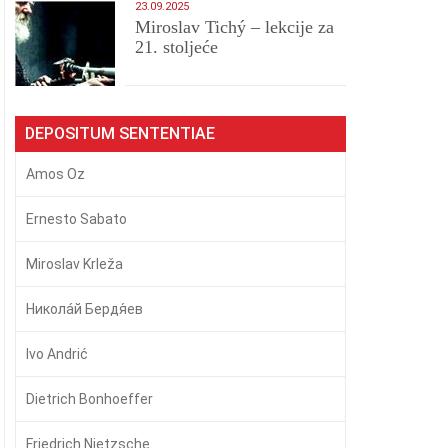
23.09.2025
Miroslav Tichý – lekcije za
21. stoljeće
DEPOSITUM SENTENTIAE
Amos Oz
Ernesto Sabato
Miroslav Krleža
Никола́й Бердя́ев
Ivo Andrić
Dietrich Bonhoeffer
Friedrich Nietzsche