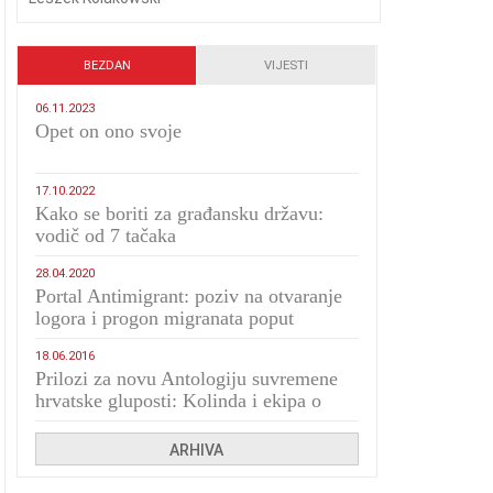
BEZDAN
VIJESTI
06.11.2023
​Opet on ono svoje
17.10.2022
Kako se boriti za građansku državu:
vodič od 7 tačaka
28.04.2020
Portal Antimigrant: poziv na otvaranje
logora i progon migranata poput
bijesnih kerova
18.06.2016
Prilozi za novu Antologiju suvremene
hrvatske gluposti: Kolinda i ekipa o
navijačkim huliganima
ARHIVA