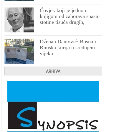
Čovjek koji je jednom
knjigom od zaborava spasio
stotine tisuća drugih,
prokletih i uništenih
Dženan Dautović: Bosna i
Rimska kurija u srednjem
vijeku
ARHIVA