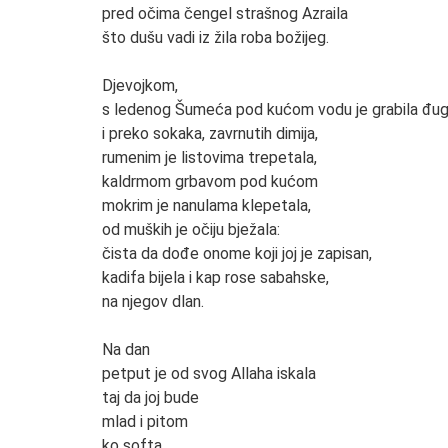
pred očima čengel strašnog Azraila
što dušu vadi iz žila roba božijeg.
Djevojkom,
s ledenog Šumeća pod kućom vodu je grabila đ
i preko sokaka, zavrnutih dimija,
rumenim je listovima trepetala,
kaldrmom grbavom pod kućom
mokrim je nanulama klepetala,
od muških je očiju bježala:
čista da dođe onome koji joj je zapisan,
kadifa bijela i kap rose sabahske,
na njegov dlan.
Na dan
petput je od svog Allaha iskala
taj da joj bude
mlad i pitom
ko softa,