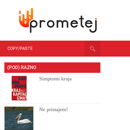
COPY/PASTE
(POD) RAZNO
Simptomi kraja
Ne pristajem!