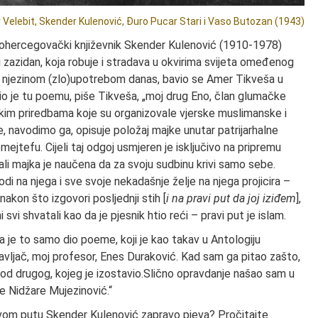
ir Velebit, Skender Kulenović, Đuro Pucar Stari i Vaso Butozan (1943)
hercegovački književnik Skender Kulenović (1910-1978)
 i zazidan, koja robuje i stradava u okvirima svijeta omeđenog
i njezinom (zlo)upotrebom danas, bavio se Amer Tikveša u
io je tu poemu, piše Tikveša, „moj drug Eno, član glumačke
skim priredbama koje su organizovale vjerske muslimanske i
, navodimo ga, opisuje položaj majke unutar patrijarhalne
jtefu. Cijeli taj odgoj usmjeren je isključivo na pripremu
, ali majka je naučena da za svoju sudbinu krivi samo sebe.
di na njega i sve svoje nekadašnje želje na njega projicira –
nakon što izgovori posljednji stih [
i na pravi put da joj iziđem
],
vi shvatali kao da je pjesnik htio reći – pravi put je islam.
a je to samo dio poeme, koji je kao takav u Antologiju
tavljač, moj profesor, Enes Duraković. Kad sam ga pitao zašto,
ji od drugog, kojeg je izostavio.Slično opravdanje našao sam u
e Nidžare Mujezinović.“
avom putu Skender Kulenović zapravo pjeva? Pročitajte