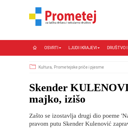
OSVRTI
LJUDI I KRAJEVI
DRUŠTVO 
Kultura,
Prometejske priče i pjesme
Skender KULENOVIĆ:
majko, izišo
Zašto se izostavlja drugi dio poeme 'Na
pravom putu Skender Kulenović zapra