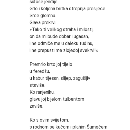
siđoše jenđije.
Grlo i koljena britka strepnja presiječe.
Srce glomnu.
Glava prekrvi.
»Tako ti velikog straha i milosti,
on da mi bude dobar i ugasan,
i ne odmiče me u daleku tuđinu,
i ne prepusti me zlojedoj svekrvi!«
Premrlo krto joj tijelo
u feredžu,
u kabur tijesan, slijep, zagušljiv
staviše.
Ko ranjeniku,
glavu joj bijelom tulbentom
zaviše.
Ko s ovim svijetom,
s rodnom se kućom i plahim Šumećem