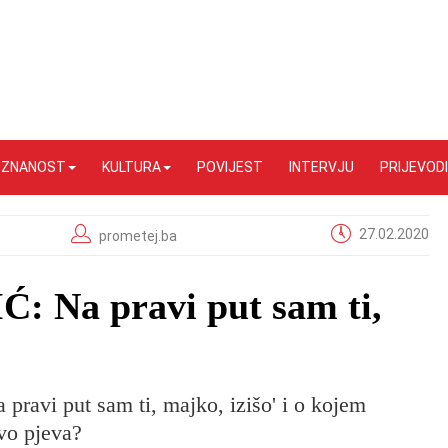
I ZNANOST
KULTURA
POVIJEST
INTERVJU
PRIJEVODI
27.02.2020
prometej.ba
 Na pravi put sam ti,
 pravi put sam ti, majko, izišo' i o kojem
vo pjeva?