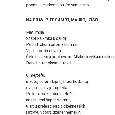
poemu u cijelosti i bit će vam jasno.
NA PRAVI PUT SAM TI, MAJKO, IZIŠO
Mati moja:
Stabljika krhka u saksiji.
Pod strehom pitoma kumrija.
Vijek u četiri duvara.
Čelo na zemlji pred svojim Allahom velikim i milos
Derviš s tespihom u tekiji.
U mejtefu,
u žutoj sufari i bijeloj bradi hodžinoj,
ovaj i onaj svijet ugleda:
Po kosi osjeti rosu meleća,
na uhu crni šapat šejtana,
u srcu prelest saraja džennetskih
i stravu vatara džehennemskih,