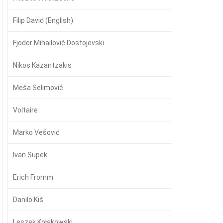
Filip David (English)
Fjodor Mihailovič Dostojevski
Nikos Kazantzakis
Meša Selimović
Voltaire
Marko Vešović
Ivan Supek
Erich Fromm
Danilo Kiš
Leszek Kołakowski