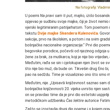
Na fotografiji: Vladim
U poemi
Na pravi sam ti put, majko, izišo
bosansko
opjevao je sudbinu svoje majke, čiji je život nemio
vjerski legitimiranim patrijarhatom. Tom poemom 
tekstu
Dvije majke Skendera Kulenovića
. Govor
sekcije, prvo na školskim, a potom i na svim grad
bošnjačke nacionalne organizacije.“ Prvi dio poeme
begovske porodice, počevši od njezinog odgoja u me
žene za brak, za muškarca, koji je nije bio vrijedan
Međutim, rađa se sin i cjelokupan njen život se svo
što nije bio muž, da bude on. Tikvešin drug Eno bi, 
pao na sedždu. Time je vizualizirao ono što smo mi s
Međutim, nije. „Upisavši književnost saznao sam d
bošnjačke književnosti 20. vijeka uvrstio njen sas
on se pravdao time da je prvi dio estetski uspjeli
metodičkom udžbeniku
Čas lektire
autorice Fatim
Zašto se izostavlja drugi dio poeme i o kojem pr