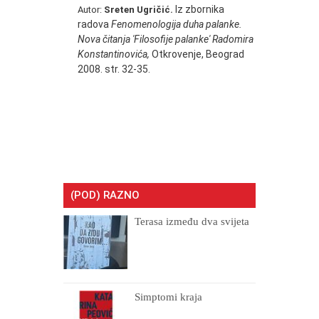
Iz zbornika
Autor:
Sreten Ugričić.
radova
Fenomenologija duha palanke.
Nova čitanja 'Filosofije palanke' Radomira
Konstantinovića,
Otkrovenje, Beograd
2008. str. 32-35.
(POD) RAZNO
Terasa između dva svijeta
Simptomi kraja