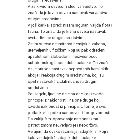
drugim sredstvima.
A za krvnom osvetom sledi varvarstvo. To
znači da je krvna osveta nastavak varvarstva
drugim sredstvima.
A još karika ispred: nisam siguran, valjda flora i
fauna. To znači da je krvna osveta nastavak
sveta divljine drugim sredstvima.
Zatim surova neumitnost hemijskih zakona,
utemeljenih u fizičkim, koji su pak određeni
apsolutnom slobodom i neizvesnošću
subatomskog haosa duha palanke. To znači
da je priroda nastavak neprestanih hemijskih
akcija i reakcija drugim sredstvima, koji su
opet nastavak fizičkih nužnosti drugim
sredstvima…
Po Hegelu, ljudi se dele na one koji izvode
principe iz naklonosti i na one druge koji
izvode naklonost iz principa. U tome je sve:
potka krvi ili potka samosvesti i odgovornosti.
Da zaključim: opravdanje nacionalizma
patriotizmom neuverljivo je i neodrživo.
Verujem da ovako razmišlja izdajnik, ali koji i
kakav izdajnik? Izdajnik duha palanke.