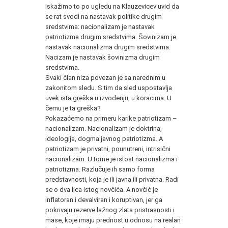
Iskažimo to po ugledu na Klauzevicev uvid da
se rat svodi na nastavak politike drugim
sredstvima: nacionalizam je nastavak
patriotizma drugim sredstvima. Šovinizam je
nastavak nacionalizma drugim sredstvima.
Nacizam je nastavak šovinizma drugim
sredstvima.
Svaki član niza povezan je sa narednim u
zakonitom sledu. S tim da sled uspostavlja
uvek ista greška u izvođenju, u koracima. U
čemu je ta greška?
Pokazaćemo na primeru karike patriotizam –
nacionalizam. Nacionalizam je doktrina,
ideologija, dogma javnog patriotizma. A
patriotizam je privatni, pounutreni, intrisični
nacionalizam. U tome je istost nacionalizma i
patriotizma. Razlučuje ih samo forma
predstavnosti, koja je ili javna ili privatna. Radi
se o dva lica istog novčića. A novčić je
inflatoran i devalviran i koruptivan, jer ga
pokrivaju rezerve lažnog zlata pristrasnosti i
mase, koje imaju prednost u odnosu na realan