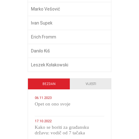
Marko Vešović
Ivan Supek
Erich Fromm
Danilo Kiš
Leszek Kołakowski
BEZDAN
VIJESTI
06.11.2023
​Opet on ono svoje
17.10.2022
Kako se boriti za građansku
državu: vodič od 7 tačaka