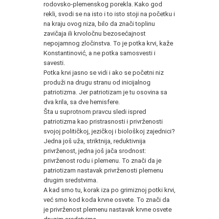
rodovsko-plemenskog porekla. Kako god
rekli, svodi se na isto i to isto stoji na početku i
na kraju ovog niza, bilo da znači toplinu
zavičaja ili krvoločnu bezosećajnost
nepojamnog zločinstva. To je potka krvi, kaže
Konstantinović, a ne potka samosvesti i
savesti.
Potka krvi jasno se vidi i ako se početni niz
produži na drugu stranu od inicijalnog
patriotizma. Jer patriotizam je tu osovina sa
dva krila, sa dve hemisfere.
Šta u suprotnom pravcu sledi ispred
patriotizma kao pristrasnosti i privrženosti
svojoj političkoj, jezičkoj i biološkoj zajednici?
Jedna još uža, striktnija, reduktivnija
privrženost, jedna još jača srodnost:
privrženost rodu i plemenu. To znači da je
patriotizam nastavak privrženosti plemenu
drugim sredstvima.
A kad smo tu, korak iza po grimiznoj potki krvi,
već smo kod koda krvne osvete. To znači da
je privrženost plemenu nastavak krvne osvete