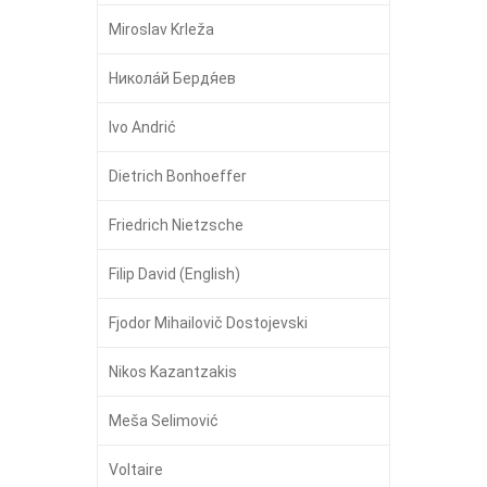
Miroslav Krleža
Никола́й Бердя́ев
Ivo Andrić
Dietrich Bonhoeffer
Friedrich Nietzsche
Filip David (English)
Fjodor Mihailovič Dostojevski
Nikos Kazantzakis
Meša Selimović
Voltaire