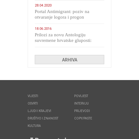
28.04.2020
Portal Antimigrant: poziv na
otvaranje logora i progon
migranata poput bijesnih kerova
18.06.2016
Prilozi za novu Antologiju
suvremene hrvatske gluposti:
Kolinda i ekipa o navijačkim
huliganima
ARHIVA
VIJESTI
POVIJEST
OSVRTI
INTERVJU
LJUDI I KRAJEVI
PRIJEVODI
DRUŠTVO I ZNANOST
COPY/PASTE
KULTURA