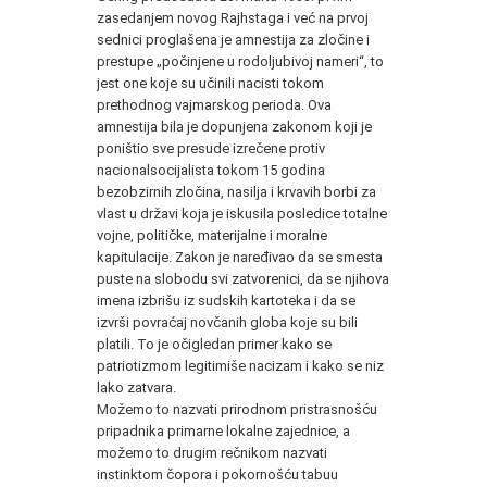
zasedanjem novog Rajhstaga i već na prvoj
sednici proglašena je amnestija za zločine i
prestupe „počinjene u rodoljubivoj nameri“, to
jest one koje su učinili nacisti tokom
prethodnog vajmarskog perioda. Ova
amnestija bila je dopunjena zakonom koji je
poništio sve presude izrečene protiv
nacionalsocijalista tokom 15 godina
bezobzirnih zločina, nasilja i krvavih borbi za
vlast u državi koja je iskusila posledice totalne
vojne, političke, materijalne i moralne
kapitulacije. Zakon je naređivao da se smesta
puste na slobodu svi zatvorenici, da se njihova
imena izbrišu iz sudskih kartoteka i da se
izvrši povraćaj novčanih globa koje su bili
platili. To je očigledan primer kako se
patriotizmom legitimiše nacizam i kako se niz
lako zatvara.
Možemo to nazvati prirodnom pristrasnošću
pripadnika primarne lokalne zajednice, a
možemo to drugim rečnikom nazvati
instinktom čopora i pokornošću tabuu