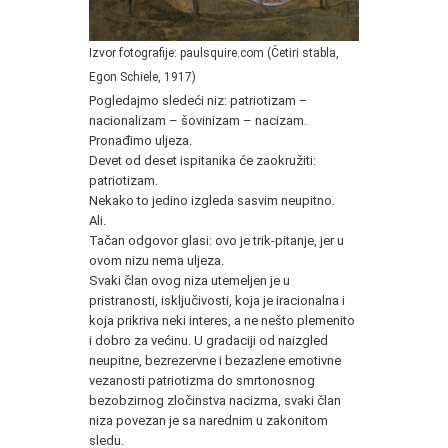
Izvor fotografije: paulsquire.com (Četiri stabla,
Egon Schiele, 1917)
.
Pogledajmo sledeći niz: patriotizam –
nacionalizam – šovinizam – nacizam.
Pronađimo uljeza.
Devet od deset ispitanika će zaokružiti:
patriotizam.
Nekako to jedino izgleda sasvim neupitno.
Ali.
Tačan odgovor glasi: ovo je trik-pitanje, jer u
ovom nizu nema uljeza.
Svaki član ovog niza utemeljen je u
pristranosti, isključivosti, koja je iracionalna i
koja prikriva neki interes, a ne nešto plemenito
i dobro za većinu. U gradaciji od naizgled
neupitne, bezrezervne i bezazlene emotivne
vezanosti patriotizma do smrtonosnog
bezobzirnog zločinstva nacizma, svaki član
niza povezan je sa narednim u zakonitom
sledu.