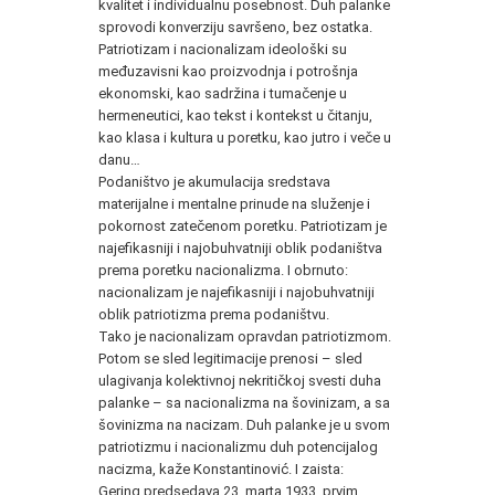
kvalitet i individualnu posebnost. Duh palanke
sprovodi konverziju savršeno, bez ostatka.
Patriotizam i nacionalizam ideološki su
međuzavisni kao proizvodnja i potrošnja
ekonomski, kao sadržina i tumačenje u
hermeneutici, kao tekst i kontekst u čitanju,
kao klasa i kultura u poretku, kao jutro i veče u
danu…
Podaništvo je akumulacija sredstava
materijalne i mentalne prinude na služenje i
pokornost zatečenom poretku. Patriotizam je
najefikasniji i najobuhvatniji oblik podaništva
prema poretku nacionalizma. I obrnuto:
nacionalizam je najefikasniji i najobuhvatniji
oblik patriotizma prema podaništvu.
Tako je nacionalizam opravdan patriotizmom.
Potom se sled legitimacije prenosi – sled
ulagivanja kolektivnoj nekritičkoj svesti duha
palanke – sa nacionalizma na šovinizam, a sa
šovinizma na nacizam. Duh palanke je u svom
patriotizmu i nacionalizmu duh potencijalog
nacizma, kaže Konstantinović. I zaista:
Gering predsedava 23. marta 1933. prvim