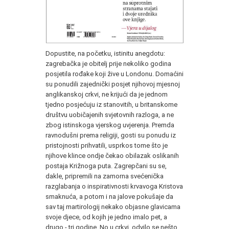
Dopustite, na početku, istinitu anegdotu:
zagrebačka je obitelj prije nekoliko godina
posjetila rođake koji žive u Londonu. Domaćini
su ponudili zajednički posjet njihovoj mjesnoj
anglikanskoj crkvi, ne krijući da je jednom
tjedno posjećuju iz stanovitih, u britanskome
društvu uobičajenih svjetovnih razloga, a ne
zbog istinskoga vjerskog uvjerenja. Premda
ravnodušni prema religiji, gosti su ponudu iz
pristojnosti prihvatili, usprkos tome što je
njihove klince ondje čekao obilazak oslikanih
postaja Križnoga puta. Zagrepčani su se,
dakle, pripremili na zamorna svećenička
razglabanja o inspirativnosti krvavoga Kristova
smaknuća, a potom i na jalove pokušaje da
sav taj martirologij nekako objasne glavicama
svoje djece, od kojih je jedno imalo pet, a
drugo - tri godine. No u crkvi, odvilo se nešto