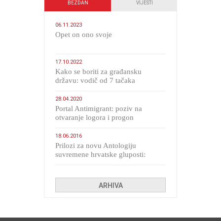
BEZDAN
VIJESTI
06.11.2023
​Opet on ono svoje
17.10.2022
Kako se boriti za građansku
državu: vodič od 7 tačaka
28.04.2020
Portal Antimigrant: poziv na
otvaranje logora i progon
migranata poput bijesnih kerova
18.06.2016
Prilozi za novu Antologiju
suvremene hrvatske gluposti:
Kolinda i ekipa o navijačkim
huliganima
ARHIVA