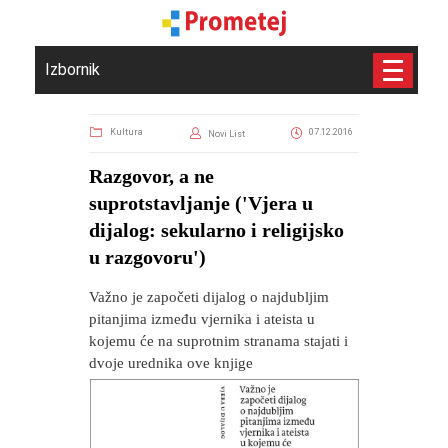
Izbornik
Kultura
07.12.2016
Novi List
Razgovor, a ne
suprotstavljanje ('Vjera u
dijalog: sekularno i religijsko
u razgovoru')
Važno je započeti dijalog o najdubljim
pitanjima između vjernika i ateista u
kojemu će na suprotnim stranama stajati i
dvoje urednika ove knjige