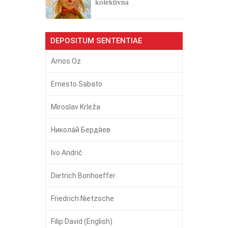
kolektivna
DEPOSITUM SENTENTIAE
Amos Oz
Ernesto Sabato
Miroslav Krleža
Никола́й Бердя́ев
Ivo Andrić
Dietrich Bonhoeffer
Friedrich Nietzsche
Filip David (English)