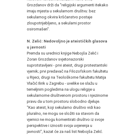
Grozdanov drži da "religijski argumenti itekako
imaju mjesta u sekularnom društvu: bez
sekularnog okvira kršćanstvo postaje
zloupotrijebljeno, a sekularni prostor
osiromašen".
N. Zelić: Nedovoljno je ateističkih glasova
u javnosti
Premda su urednici knjige Nebojša Zelić i
Zoran Grozdanov svjetonazorski
suprotstavljeni - prvi ateist, drugi protestantski
vjernik; prvi predavač na Filozofskom fakultetu
u Rijeci, drugi na Teološkome fakultetu Matija
Vlačić Ilirik u Zagrebu - uvelike se slažu u
temeljnim pogledima na ulogu religije u
sekularnome društvenom prostoru i njezinome
pravu da u tom prostoru slobodno djeluje.
"Kao ateist, koji sekularno društvo vidi kao
pluralno, ne mogu se složiti sa stavom da
vjernici ne mogu komentirati društvo iz svoje
perspektive i iznositi svoja uvjerenja u
javnosti", kazat će za naš list Nebojša Zelić.