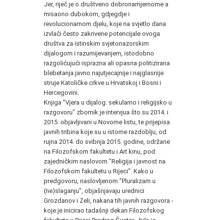
Jer, riječ je o društveno dobronamjernome a
misaono dubokom, gdjegdje i
revolucionarnom djelu, koje na svjetlo dana
izvlači često zakrivene potencijale ovoga
društva za istinskim svjetonazorskim
dijalogom i razumijevanjem, istodobno
razgolićujući isprazna ali opasna politizirana
blebetanja javno najutjecajnije i najglasnije
struje Katoličke crkve u Hrvatskoj i Bosni i
Hercegovini.
Knjiga "Vjera u dijalog: sekularno i religijsko u
razgovoru" zbornik je intervjua što su 2014. i
2015. objavljivani u Novome listu, te prijepisa
javnih tribina koje su u istome razdoblju, od
rujna 2014. do svibnja 2015. godine, održane
na Filozofskom fakultetu i Art kinu, pod
zajedničkim naslovom "Religija i javnost na
Filozofskom fakultetu u Rijeci". Kako u
predgovoru, naslovljenom "Pluralizam u
(ne)slaganju", objašnjavaju urednici
Grozdanov i Zeli, nakana tih javnih razgovora -
koje je inicirao tadašnji dekan Filozofskog