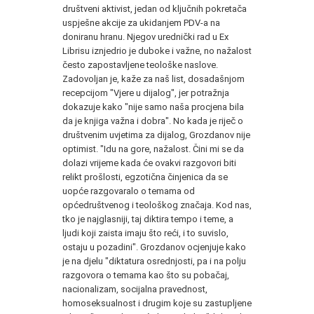
društveni aktivist, jedan od ključnih pokretača
uspješne akcije za ukidanjem PDV-a na
doniranu hranu. Njegov urednički rad u Ex
Librisu iznjedrio je duboke i važne, no nažalost
često zapostavljene teološke naslove.
Zadovoljan je, kaže za naš list, dosadašnjom
recepcijom "Vjere u dijalog", jer potražnja
dokazuje kako "nije samo naša procjena bila
da je knjiga važna i dobra". No kada je riječ o
društvenim uvjetima za dijalog, Grozdanov nije
optimist. "Idu na gore, nažalost. Čini mi se da
dolazi vrijeme kada će ovakvi razgovori biti
relikt prošlosti, egzotična činjenica da se
uopće razgovaralo o temama od
općedruštvenog i teološkog značaja. Kod nas,
tko je najglasniji, taj diktira tempo i teme, a
ljudi koji zaista imaju što reći, i to suvislo,
ostaju u pozadini". Grozdanov ocjenjuje kako
je na djelu "diktatura osrednjosti, pa i na polju
razgovora o temama kao što su pobačaj,
nacionalizam, socijalna pravednost,
homoseksualnost i drugim koje su zastupljene