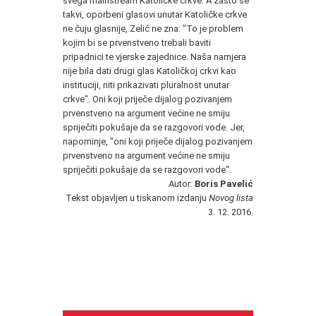
svega mainstream Katoličke crkve. A zašto se
takvi, oporbeni glasovi unutar Katoličke crkve
ne čuju glasnije, Zelić ne zna: "To je problem
kojim bi se prvenstveno trebali baviti
pripadnici te vjerske zajednice. Naša namjera
nije bila dati drugi glas Katoličkoj crkvi kao
instituciji, niti prikazivati pluralnost unutar
crkve". Oni koji priječe dijalog pozivanjem
prvenstveno na argument većine ne smiju
spriječiti pokušaje da se razgovori vode. Jer,
napominje, "oni koji priječe dijalog pozivanjem
prvenstveno na argument većine ne smiju
spriječiti pokušaje da se razgovori vode".
Autor:
Boris Pavelić
Tekst objavljen u tiskanom izdanju
Novog lista
3. 12. 2016.