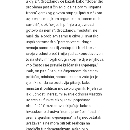
u knjizi". Grozdanov će kazati kako "dobar dio
problema jest u činjenici da na prvim 'linijama
fronta' vjerskog govora stupaju ljudi s viškom
uvjerenja i manjkom argumenata, barem onih
suvislih", dok "svijetlih primjera u javnosti
gotovo da nema". Grozdanov, međutim, ne
misli da je problem samo u crkvi u Hrvatskoj,
usprkos tome što "paracrkvene udruge
nemaju samo za cilj zastupati i boriti se za
svoje vrednote već i mijenjati zakonodavstvo, i
to na štetu mnogih drugih koji ne dijele njihova,
vrlo često i ne previše kršćanska uvjerenja."
Ipak, on pita: "Što je s činjenicom da se neki
političar, ministar, napadne samo zato jer je
vjernik i onda se postavlja pitanje kako
ministar ili političar može biti vjernik. Nije li i to
isključivost i nerazumijevanje odnosa vlastitih
uvjerenja i funkcije koju neki pojedinac
obnaša?" Grozdanov zaključuje kako u
hrvatskome društvu "nema previše milosti ni
prema vjerskim uvjerenjima", a taj nedostatak
uvažavanja ne mora biti tek reakcija na
katolički fundamentalizam. Kako bilo,