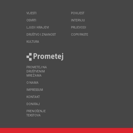
VIJESTI
POVIJEST
OSVRTI
INTERVJU
LJUDI I KRAJEVI
PRIJEVODI
DRUŠTVO I ZNANOST
COPY/PASTE
KULTURA
PROMETEJ NA
DRUŠTVENIM
MREŽAMA
O NAMA
IMPRESSUM
KONTAKT
DONIRAJ
PRENOŠENJE
TEKSTOVA