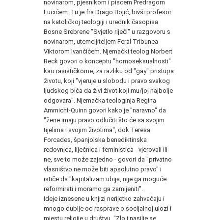
novinarom, pjesnikom i piscem Predragom
Lucićem. Tu je fra Drago Bojić, bivši profesor
na katoličkoj teologiji i urednik časopisa
Bosne Srebrene "Svjetlo riječi" u razgovoru s
novinarom, utemeljiteljem Feral Tribunea
Viktorom Ivančićem. Njemački teolog Norbert
Reck govori o konceptu "homoseksualnosti"
kao rasističkome, za razliku od "gay" pristupa
životu, koji "vjeruje u slobodu i pravo svakog
ljudskog bića da živi život koji mu/joj najbolje
odgovara". Njemačka teologinja Regina
Ammicht-Quinn govori kako je "naravno" da
"žene imaju pravo odlučiti što će sa svojim
tijelima i svojim životima", dok Teresa
Forcades, španjolska benediktinska
redovnica, liječnica i feministica - vjerovali ili
ne, sve to može zajedno - govori da "privatno
vlasništvo ne može biti apsolutno pravo" i
ističe da "kapitalizam ubija, nije ga moguće
reformirati i moramo ga zamijeniti".
Ideje iznesene u knjizi nerijetko zahvaćaju i
mnogo dublje od rasprave o socijalnoj ulozi i
mjestu religije u društvu. "Zlo i nasilje se