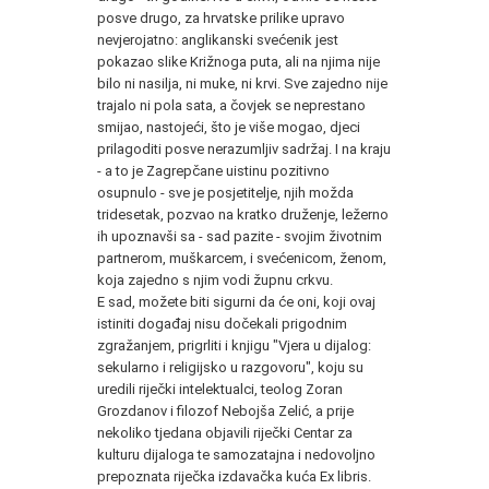
posve drugo, za hrvatske prilike upravo
nevjerojatno: anglikanski svećenik jest
pokazao slike Križnoga puta, ali na njima nije
bilo ni nasilja, ni muke, ni krvi. Sve zajedno nije
trajalo ni pola sata, a čovjek se neprestano
smijao, nastojeći, što je više mogao, djeci
prilagoditi posve nerazumljiv sadržaj. I na kraju
- a to je Zagrepčane uistinu pozitivno
osupnulo - sve je posjetitelje, njih možda
tridesetak, pozvao na kratko druženje, ležerno
ih upoznavši sa - sad pazite - svojim životnim
partnerom, muškarcem, i svećenicom, ženom,
koja zajedno s njim vodi župnu crkvu.
E sad, možete biti sigurni da će oni, koji ovaj
istiniti događaj nisu dočekali prigodnim
zgražanjem, prigrliti i knjigu "Vjera u dijalog:
sekularno i religijsko u razgovoru", koju su
uredili riječki intelektualci, teolog Zoran
Grozdanov i filozof Nebojša Zelić, a prije
nekoliko tjedana objavili riječki Centar za
kulturu dijaloga te samozatajna i nedovoljno
prepoznata riječka izdavačka kuća Ex libris.