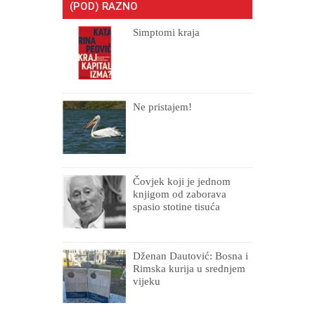
(POD) RAZNO
Simptomi kraja
Ne pristajem!
Čovjek koji je jednom
knjigom od zaborava
spasio stotine tisuća
drugih, prokletih i
uništenih
Dženan Dautović: Bosna i
Rimska kurija u srednjem
vijeku