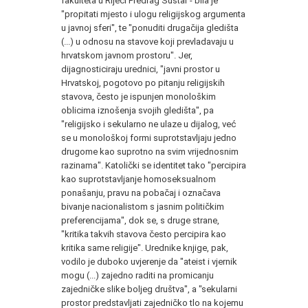
fakulteta u Rijeci Predrag Šustar - bila je
"propitati mjesto i ulogu religijskog argumenta
u javnoj sferi", te "ponuditi drugačija gledišta
(...) u odnosu na stavove koji prevladavaju u
hrvatskom javnom prostoru". Jer,
dijagnosticiraju urednici, "javni prostor u
Hrvatskoj, pogotovo po pitanju religijskih
stavova, često je ispunjen monološkim
oblicima iznošenja svojih gledišta", pa
"religijsko i sekularno ne ulaze u dijalog, već
se u monološkoj formi suprotstavljaju jedno
drugome kao suprotno na svim vrijednosnim
razinama". Katolički se identitet tako "percipira
kao suprotstavljanje homoseksualnom
ponašanju, pravu na pobačaj i označava
bivanje nacionalistom s jasnim političkim
preferencijama", dok se, s druge strane,
"kritika takvih stavova često percipira kao
kritika same religije". Urednike knjige, pak,
vodilo je duboko uvjerenje da "ateist i vjernik
mogu (...) zajedno raditi na promicanju
zajedničke slike boljeg društva", a "sekularni
prostor predstavljati zajedničko tlo na kojemu