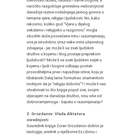
ideološku razliku, nadilazi i same bogove, a
naročito razgolićuje grotesknu nedostojnost
današnje razine ovdašnjega javnog govora o
temama vjere, religije i ljudskosti. No, kako
rekosmo, koliko god "Vjera u dijalog:
sekularno i religijsko u razgovoru" mogla
obodriti duše posvećene miru i razumijevanju,
ona je istodobno izraz neke vrste užasnutog
zdvajanja - jer, može li se zvati ljudskim
društvo u kojemu i Bog postaje preprekom
ljudskosti? Može li se zvati ljudskim svijet u
kojemu i ljudi i bogovi odbijaju postati
provoditeljima prve i najvažnije istine, koju je
tibetanski Dalaj lama formulirao znamenitom
tvrdnjom da je "religija dobrota"? I može li nas
ohrabrivati to što knjige poput ove, svojim
utjecajem na današnje društvo, nisu više od
dobronamjernoga - šapata o razumijevanju?
Z. Grozdanov: Vlada diktatura
osrednjosti
Suurednik knjige Zoran Grozdanov doktor je
teologije, urednik u riječkome Ex Librisu i