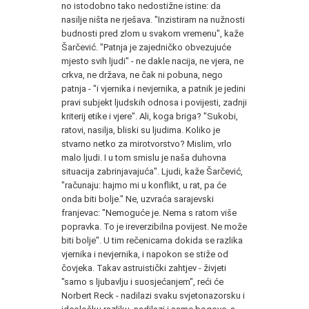
no istodobno tako nedostižne istine: da
nasilje ništa ne rješava. "Inzistiram na nužnosti
budnosti pred zlom u svakom vremenu", kaže
Šarčević. "Patnja je zajedničko obvezujuće
mjesto svih ljudi" - ne dakle nacija, ne vjera, ne
crkva, ne država, ne čak ni pobuna, nego
patnja - "i vjernika i nevjernika, a patnik je jedini
pravi subjekt ljudskih odnosa i povijesti, zadnji
kriterij etike i vjere". Ali, koga briga? "Sukobi,
ratovi, nasilja, bliski su ljudima. Koliko je
stvarno netko za mirotvorstvo? Mislim, vrlo
malo ljudi. I u tom smislu je naša duhovna
situacija zabrinjavajuća". Ljudi, kaže Šarčević,
"računaju: hajmo mi u konflikt, u rat, pa će
onda biti bolje." Ne, uzvraća sarajevski
franjevac: "Nemoguće je. Nema s ratom više
popravka. To je ireverzibilna povijest. Ne može
biti bolje". U tim rečenicama dokida se razlika
vjernika i nevjernika, i napokon se stiže od
čovjeka. Takav astruistički zahtjev - živjeti
"samo s ljubavlju i suosjećanjem", reći će
Norbert Reck - nadilazi svaku svjetonazorsku i