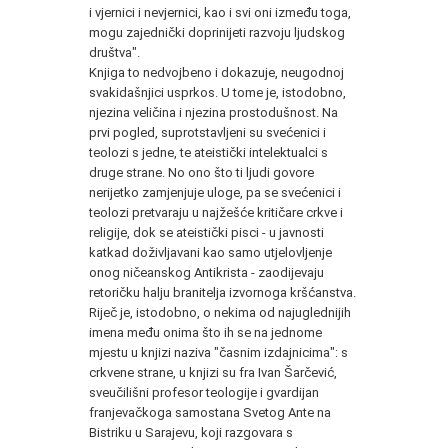
i vjernici i nevjernici, kao i svi oni između toga,
mogu zajednički doprinijeti razvoju ljudskog
društva".
Knjiga to nedvojbeno i dokazuje, neugodnoj
svakidašnjici usprkos. U tome je, istodobno,
njezina veličina i njezina prostodušnost. Na
prvi pogled, suprotstavljeni su svećenici i
teolozi s jedne, te ateistički intelektualci s
druge strane. No ono što ti ljudi govore
nerijetko zamjenjuje uloge, pa se svećenici i
teolozi pretvaraju u najžešće kritičare crkve i
religije, dok se ateistički pisci - u javnosti
katkad doživljavani kao samo utjelovljenje
onog ničeanskog Antikrista - zaodijevaju
retoričku halju branitelja izvornoga kršćanstva.
Riječ je, istodobno, o nekima od najuglednijih
imena među onima što ih se na jednome
mjestu u knjizi naziva "časnim izdajnicima": s
crkvene strane, u knjizi su fra Ivan Šarčević,
sveučilišni profesor teologije i gvardijan
franjevačkoga samostana Svetog Ante na
Bistriku u Sarajevu, koji razgovara s