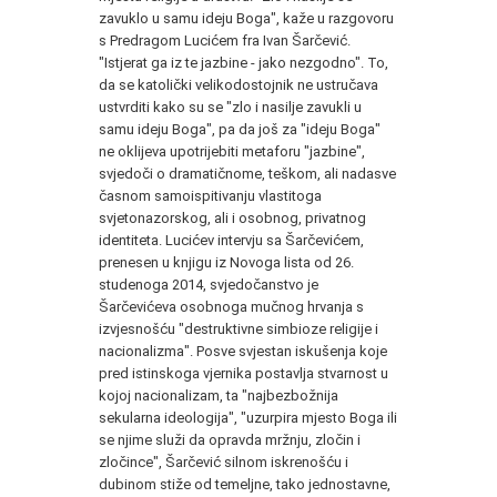
zavuklo u samu ideju Boga", kaže u razgovoru
s Predragom Lucićem fra Ivan Šarčević.
"Istjerat ga iz te jazbine - jako nezgodno". To,
da se katolički velikodostojnik ne ustručava
ustvrditi kako su se "zlo i nasilje zavukli u
samu ideju Boga", pa da još za "ideju Boga"
ne oklijeva upotrijebiti metaforu "jazbine",
svjedoči o dramatičnome, teškom, ali nadasve
časnom samoispitivanju vlastitoga
svjetonazorskog, ali i osobnog, privatnog
identiteta. Lucićev intervju sa Šarčevićem,
prenesen u knjigu iz Novoga lista od 26.
studenoga 2014, svjedočanstvo je
Šarčevićeva osobnoga mučnog hrvanja s
izvjesnošću "destruktivne simbioze religije i
nacionalizma". Posve svjestan iskušenja koje
pred istinskoga vjernika postavlja stvarnost u
kojoj nacionalizam, ta "najbezbožnija
sekularna ideologija", "uzurpira mjesto Boga ili
se njime služi da opravda mržnju, zločin i
zločince", Šarčević silnom iskrenošću i
dubinom stiže od temeljne, tako jednostavne,