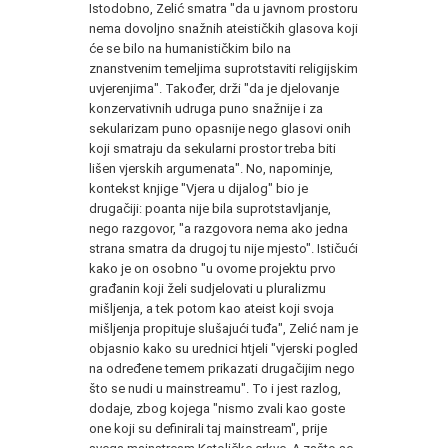
Istodobno, Zelić smatra "da u javnom prostoru
nema dovoljno snažnih ateističkih glasova koji
će se bilo na humanističkim bilo na
znanstvenim temeljima suprotstaviti religijskim
uvjerenjima". Također, drži "da je djelovanje
konzervativnih udruga puno snažnije i za
sekularizam puno opasnije nego glasovi onih
koji smatraju da sekularni prostor treba biti
lišen vjerskih argumenata". No, napominje,
kontekst knjige "Vjera u dijalog" bio je
drugačiji: poanta nije bila suprotstavljanje,
nego razgovor, "a razgovora nema ako jedna
strana smatra da drugoj tu nije mjesto". Ističući
kako je on osobno "u ovome projektu prvo
građanin koji želi sudjelovati u pluralizmu
mišljenja, a tek potom kao ateist koji svoja
mišljenja propituje slušajući tuđa", Zelić nam je
objasnio kako su urednici htjeli "vjerski pogled
na određene temem prikazati drugačijim nego
što se nudi u mainstreamu". To i jest razlog,
dodaje, zbog kojega "nismo zvali kao goste
one koji su definirali taj mainstream", prije