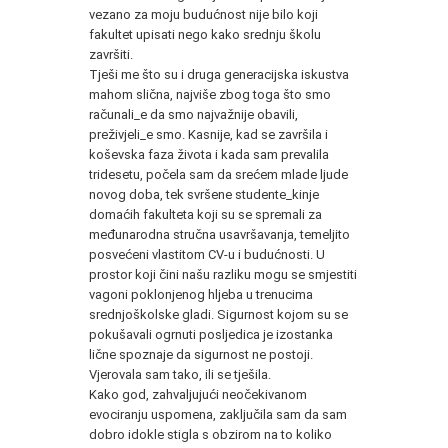
vezano za moju budućnost nije bilo koji
fakultet upisati nego kako srednju školu
završiti.
Tješi me što su i druga generacijska iskustva
mahom slična, najviše zbog toga što smo
računali_e da smo najvažnije obavili,
preživjeli_e smo. Kasnije, kad se završila i
koševska faza života i kada sam prevalila
tridesetu, počela sam da srećem mlade ljude
novog doba, tek svršene studente_kinje
domaćih fakulteta koji su se spremali za
međunarodna stručna usavršavanja, temeljito
posvećeni vlastitom CV-u i budućnosti. U
prostor koji čini našu razliku mogu se smjestiti
vagoni poklonjenog hljeba u trenucima
srednjoškolske gladi. Sigurnost kojom su se
pokušavali ogrnuti posljedica je izostanka
lične spoznaje da sigurnost ne postoji.
Vjerovala sam tako, ili se tješila.
Kako god, zahvaljujući neočekivanom
evociranju uspomena, zaključila sam da sam
dobro idokle stigla s obzirom na to koliko