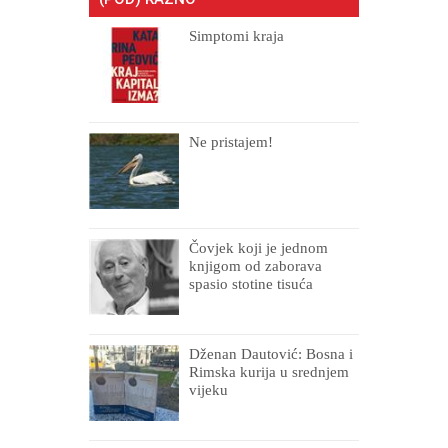
Simptomi kraja
Ne pristajem!
Čovjek koji je jednom
knjigom od zaborava
spasio stotine tisuća
drugih, prokletih i
uništenih
Dženan Dautović: Bosna i
Rimska kurija u srednjem
vijeku