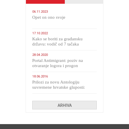
06.11.2023
​Opet on ono svoje
17.10.2022
Kako se boriti za građansku
državu: vodič od 7 tačaka
28.04.2020
Portal Antimigrant: poziv na
otvaranje logora i progon
migranata poput bijesnih kerova
18.06.2016
Prilozi za novu Antologiju
suvremene hrvatske gluposti:
Kolinda i ekipa o navijačkim
huliganima
ARHIVA