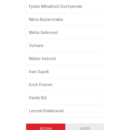
Fjodor Mihailovič Dostojevski
Nikos Kazantzakis
Meša Selimović
Voltaire
Marko Vešović
Ivan Supek
Erich Fromm
Danilo Kiš
Leszek Kołakowski
BEZDAN
VIJESTI