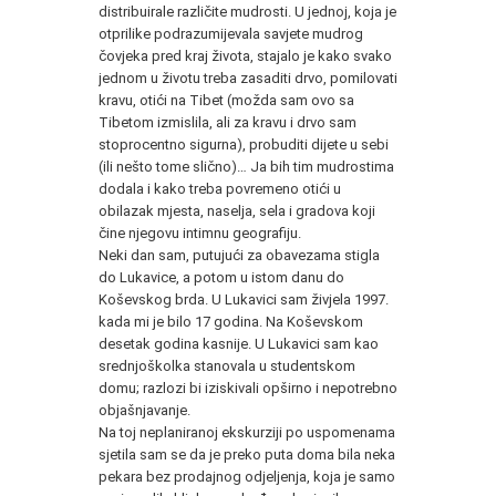
distribuirale različite mudrosti. U jednoj, koja je
otprilike podrazumijevala savjete mudrog
čovjeka pred kraj života, stajalo je kako svako
jednom u životu treba zasaditi drvo, pomilovati
kravu, otići na Tibet (možda sam ovo sa
Tibetom izmislila, ali za kravu i drvo sam
stoprocentno sigurna), probuditi dijete u sebi
(ili nešto tome slično)… Ja bih tim mudrostima
dodala i kako treba povremeno otići u
obilazak mjesta, naselja, sela i gradova koji
čine njegovu intimnu geografiju.
Neki dan sam, putujući za obavezama stigla
do Lukavice, a potom u istom danu do
Koševskog brda. U Lukavici sam živjela 1997.
kada mi je bilo 17 godina. Na Koševskom
desetak godina kasnije. U Lukavici sam kao
srednjoškolka stanovala u studentskom
domu; razlozi bi iziskivali opširno i nepotrebno
objašnjavanje.
Na toj neplaniranoj ekskurziji po uspomenama
sjetila sam se da je preko puta doma bila neka
pekara bez prodajnog odjeljenja, koja je samo