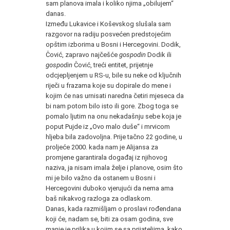
sam planova imala i koliko njima „obilujem“
danas.
Između Lukavice i Koševskog slušala sam
razgovor na radiju posvećen predstojećim
opštim izborima u Bosni i Hercegovini. Dodik,
Čović, zapravo najčešće
gospodin
Dodik ili
gospodin
Čović, treći entitet, prijetnje
odcjepljenjem u RS-u, bile su neke od ključnih
riječi u frazama koje su dopirale do mene i
kojim će nas urnisati naredna četiri mjeseca da
bi nam potom bilo isto ili gore. Zbog toga se
pomalo ljutim na onu nekadašnju sebe koja je
poput Pujde iz „Ovo malo duše“ i mrvicom
hljeba bila zadovoljna. Prije tačno 22 godine, u
proljeće 2000. kada nam je Alijansa za
promjene garantirala događaj iz njihovog
naziva, ja nisam imala želje i planove, osim što
mi je bilo važno da ostanem u Bosni i
Hercegovini duboko vjerujući da nema ama
baš nikakvog razloga za odlaskom.
Danas, kada razmišljam o proslavi rođendana
koji će, nadam se, biti za osam godina, sve
manje je prilika u kojim se sa prijateljima, kako