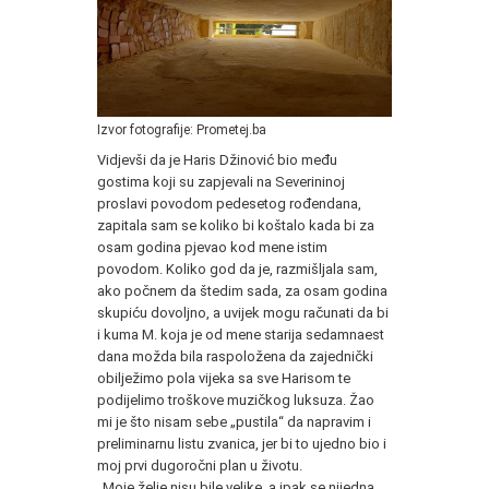
Izvor fotografije: Prometej.ba
Vidjevši da je Haris Džinović bio među
gostima koji su zapjevali na Severininoj
proslavi povodom pedesetog rođendana,
zapitala sam se koliko bi koštalo kada bi za
osam godina pjevao kod mene istim
povodom. Koliko god da je, razmišljala sam,
ako počnem da štedim sada, za osam godina
skupiću dovoljno, a uvijek mogu računati da bi
i kuma M. koja je od mene starija sedamnaest
dana možda bila raspoložena da zajednički
obilježimo pola vijeka sa sve Harisom te
podijelimo troškove muzičkog luksuza. Žao
mi je što nisam sebe „pustila“ da napravim i
preliminarnu listu zvanica, jer bi to ujedno bio i
moj prvi dugoročni plan u životu.
„Moje želje nisu bile velike, a ipak se nijedna