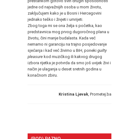
prestankom gotovo svih drugih sposobnosti
jedne od najvažnijih osoba u mom životu,
zaključujem kako je u Bosni i Hercegovini
jednako teško i živjeti i umrijeti.
Zbog toga mi se ona želja s početka, kao
predstavnica mog prvog dugoročnog plana u
životu, čini manje budalasta. Kada već
nemamo ni garanciju na trajno posjedovanje
sjećanja i kad već živimo u BiH, poneki
guilty
pleasure
kod muzičkog ili kakvog drugog
izbora rijetka je potvrda da smo još uvijek živi i
način je ulaganja u deset sretnih godina u
konačnom zbiru.
Kristina Ljevak
, Prometej.ba
(POD) RAZNO