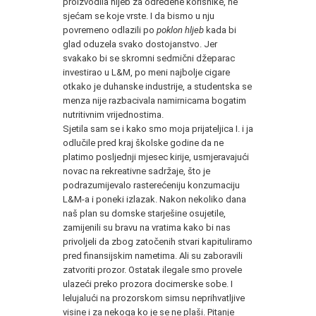
proizvodila hljeb za određene korisnike, ne
sjećam se koje vrste. I da bismo u nju
povremeno odlazili po
poklon hljeb
kada bi
glad oduzela svako dostojanstvo. Jer
svakako bi se skromni sedmični džeparac
investirao u L&M, po meni najbolje cigare
otkako je duhanske industrije, a studentska se
menza nije razbacivala namirnicama bogatim
nutritivnim vrijednostima.
Sjetila sam se i kako smo moja prijateljica I. i ja
odlučile pred kraj školske godine da ne
platimo posljednji mjesec kirije, usmjeravajući
novac na rekreativne sadržaje, što je
podrazumijevalo rasterećeniju konzumaciju
L&M-a i poneki izlazak. Nakon nekoliko dana
naš plan su domske starješine osujetile,
zamijenili su bravu na vratima kako bi nas
privoljeli da zbog zatočenih stvari kapituliramo
pred finansijskim nametima. Ali su zaboravili
zatvoriti prozor. Ostatak ilegale smo provele
ulazeći preko prozora docimerske sobe. I
lelujalući na prozorskom simsu neprihvatljive
visine i za nekoga ko je se ne plaši. Pitanje