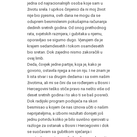
jedna od najracionalnijih osoba koje sam u
životu srela. I uprkos činjenici da ni moj život
nije bio pjesma, ovih dana ne mogu da se
oduprem besmislenim pokušajima računanja
dedinih sretnih godina. Od onog prethodnog
rata, svjetskih razmjera, i gubitaka u njemu,
oporavljao se sigurno dugo. Vjerujem da je
krajem sedamdesetih i tokom osamdesetih
bio sretan. Dok zajedno nismo zakoračili u
ovaj limb.
Deda, čovjek jedne partije, koja je, kako je
govorio, ostavila njega a ne on nju. I ne znam je
li ista stvar i sa drugim dedama i sa svim našim
životima, ali mi se čini da se rođenjem u Bosni i
Hercegovini teško stiče pravo na nešto više od
deset sretnih godina i to ako ti se baš posreći.
Dok radijski program podsjeća na skori
besmisao u kojem će nas iznova učiti o našim
neprijateljima, a izborni rezultati donijeti još
jednu potvrdu koliko je bilo suvišno vjerovati u
razloge za ostanak u Bosni i Hercegovini i dok
se suočavam sa gubitkom sjećanja i