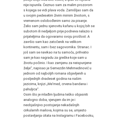
nije ispunila. Čeznuo sam za malim prozorom
s kojega se vidi plava voda. Zamišljao sam da
u svojim pedesetim živim mirnim životom, s
vremenom oslobođenim samo za pisanje.
Želio sam jednu sjenovitu kafanu u kojoj bih se
subotom ili nedjeljom prije podneva nalazio s
prijateljima da ogovaramo svoju prošlost. A
završio sam kao zatočenik na velikom
kontinentu, sam i bez sagovornika. Stranac. I
još sam se navikao na tu samoću, prihvatio
sam je kao nagradu za greške koje sam u
životu počinio. I kao zamjenu za neispunjene
želje“, napisao je Semezdin Mehmedinović u
jednom od najboljih romana objavljenih u
posljednjih dvadeset godina na našim
jezicima, knjizi „Me'med, crvena bandana i
pahuljica“.
Osim što je mlađim ljudima teško objasniti
analogno doba, vjerujem da im je i
neobjašnjivo postojanje nekadašnjih
cirkularnih mailova, kojima su se, umjesto
postavljanja citata na Instagramu i Facebooku,