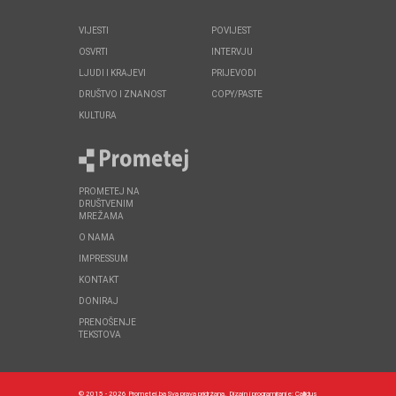
VIJESTI
POVIJEST
OSVRTI
INTERVJU
LJUDI I KRAJEVI
PRIJEVODI
DRUŠTVO I ZNANOST
COPY/PASTE
KULTURA
PROMETEJ NA
DRUŠTVENIM
MREŽAMA
O NAMA
IMPRESSUM
KONTAKT
DONIRAJ
PRENOŠENJE
TEKSTOVA
© 2015 - 2026 Prometej.ba Sva prava pridržana.
Dizajn i programiranje:
Callidus