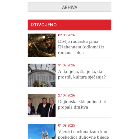
ARHIVA
IZDVOJENO
02.08.2026
Divlja rudarska jama
Džehennem (odlomci iz
romana Jahja
Veličanstveni)
31.07.2026
A tko je ta, šta je ta, da
prostiš, kultura sjećanja?
27.07.2026
Dejtonska sklepotina i tri
propala društva
01.09.2025
​Vjerski nacionalizam kao
posljedica duhovne bijede