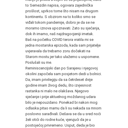
to Semezdin napisa, ogovara zajednička
prošlost, uprkos tome što nisam na drugom
kontinentu. S obzirom na to koliko smo se
viđali tokom pandemije, dobro je da se ne
moramo iznova upoznavati. Zato su sjećanja,
dok ih imamo, naš najdragocjeniji imetak.
Baš na početku COVID terora vratila mi se
jedna mostarska epizoda, kada sam prijatelje
uvjeravala da trebamo zoru dočekati na
Starom mostu jer tako ulažemo u uspomene.
Poslušali su me.
Reminiscencijski dan po Sarajevu i njegovoj
okolini započela sam posjetom dedi u bolnici.
Da, imam privilegiju da sa četrdeset dvije
godine imam živog dedu, što izvjesnost
rastanka ni malo ne olakšava. Njegovo
sjećanje i prije aktuelnog moždanog udara
bilo je nepouzdano. Ponekad bi nakon mog
odlaska pitao mamu da li su nekada sa mnom
poslovno sarađivali. Dešava se da u sred noći
želi otići do rodne kuće, vjerujući da je u
postojećoj privremeno. Usput, deda je bio