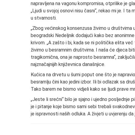
napravljena na vagonu kompromisa, otprilike je glas
„Ljudi u svojoj osnovi nisu časni“, rekao mi je. I 
u stvarnosti.
„Zbog većinskog konsenzusa živimo u društvima u k
beogradski Nedeljnik dodajući kako bez anonimne v
krivom. „A zašto i bi, kada se ni politička elita ve
živimo u besramnim društvima. I naša će djeca biti b
tragikomična, ona je naprosto besramna“, zaključil
najznačajnijih književnica današnjice.
Kućica na drvetu u šumi poput one što je napravi
besramlju čini kao jedini izbor. Ili bi odlazak sa 
Tako barem ne bismo vidjeli kako se ljudi prave mr
„Jeste li srećni“ bilo je sjajno i ujedno posljednje
je i pitanje koje bismo sami sebi trebali svakodne
je ispravnosti naših odluka. A živjeti u uvjerenju d