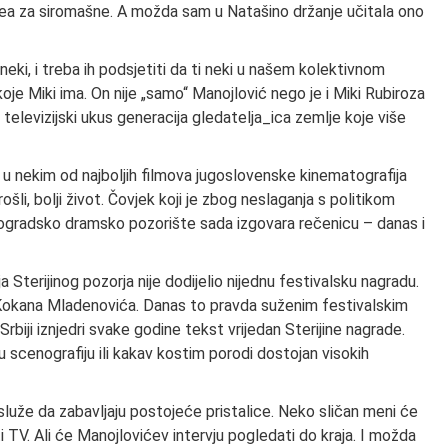
llea za siromašne. A možda sam u Natašino držanje učitala ono
eki, i treba ih podsjetiti da ti neki u našem kolektivnom
je Miki ima. On nije „samo“ Manojlović nego je i Miki Rubiroza
 i televizijski ukus generacija gledatelja_ica zemlje koje više
 u nekim od najboljih filmova jugoslovenske kinematografija
šli, bolji život. Čovjek koji je zbog neslaganja s politikom
gradsko dramsko pozorište sada izgovara rečenicu – danas i
ja Sterijinog pozorja nije dodijelio nijednu festivalsku nagradu.
 Kokana Mladenovića. Danas to pravda suženim festivalskim
biji iznjedri svake godine tekst vrijedan Sterijine nagrade.
 scenografiju ili kakav kostim porodi dostojan visokih
 služe da zabavljaju postojeće pristalice. Neko sličan meni će
iti TV. Ali će Manojlovićev intervju pogledati do kraja. I možda