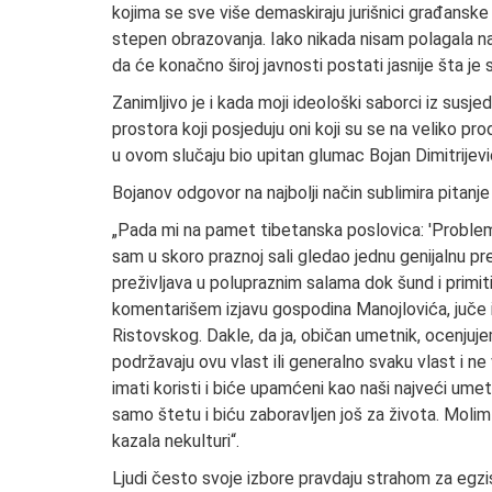
kojima se sve više demaskiraju jurišnici građanske 
stepen obrazovanja. Iako nikada nisam polagala nad
da će konačno široj javnosti postati jasnije šta j
Zanimljivo je i kada moji ideološki saborci iz susje
prostora koji posjeduju oni koji su se na veliko pro
u ovom slučaju bio upitan glumac Bojan Dimitrijević,
Bojanov odgovor na najbolji način sublimira pitanje
„Pada mi na pamet tibetanska poslovica: 'Problem
sam u skoro praznoj sali gledao jednu genijalnu pr
preživljava u polupraznim salama dok šund i primi
komentarišem izjavu gospodina Manojlovića, juče i
Ristovskog. Dakle, da ja, običan umetnik, ocenjuje
podržavaju ovu vlast ili generalno svaku vlast i ne v
imati koristi i biće upamćeni kao naši najveći umet
samo štetu i biću zaboravljen još za života. Molim
kazala nekulturi“.
Ljudi često svoje izbore pravdaju strahom za egzis