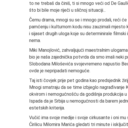
to ne trebaš da činiš, ti si mnogo veći od De Gau
što bi bile moje riječi u sličnoj situaciji...
Čemu drama, mnogi su se i mnogo prodali, reći će n
pamćenju i kulturnom kodu nisu zauzimali mjesto ko
i sijaset drugih uloga koje su determinirale filmski
nema.
Miki Manojlović, zahvaljujući maestralnim ulogama
bio je naša zajednička potvrda da smo imali neki pro
Slobodana Miloševića svojevremeno napustio Beo
ovde je nepripadati nemoguće.
Taj isti čovjek prije pet godina kao predsjednik žiri
Mnogi smatraju da se time izbjeglo nagrađivanje
okvirom i nemogućnošću da godišnja produkcija u Sr
Ispada da je Srbija u nemogućnosti da barem jednu
estetskih kriterija.
Vučić ima svoje medije i svoje cirkusante i oni mu
Ćirilicu Milomira Marića gledati tri minute i isključ