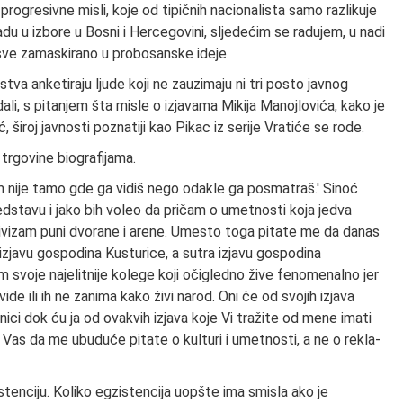
progresivne misli, koje od tipičnih nacionalista samo razlikuje
u u izbore u Bosni i Hercegovini, sljedećim se radujem, u nadi
e sve zamaskirano u probosanske ideje.
dstva anketiraju ljude koji ne zauzimaju ni tri posto javnog
dali, s pitanjem šta misle o izjavama Mikija Manojlovića, kako je
 široj javnosti poznatiji kao Pikac iz serije Vratiće se rode.
 trgovine biografijama.
 nije tamo gde ga vidiš nego odakle ga posmatraš.' Sinoć
edstavu i jako bih voleo da pričam o umetnosti koja jedva
tivizam puni dvorane i arene. Umesto toga pitate me da danas
zjavu gospodina Kusturice, a sutra izjavu gospodina
m svoje najelitnije kolege koji očigledno žive fenomenalno jer
ide ili ih ne zanima kako živi narod. Oni će od svojih izjava
nici dok ću ja od ovakvih izjava koje Vi tražite od mene imati
 Vas da me ubuduće pitate o kulturi i umetnosti, a ne o rekla-
tenciju. Koliko egzistencija uopšte ima smisla ako je