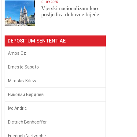
01.09.2025
​Vjerski nacionalizam kao
posljedica duhovne bijede
DEPOSITUM SENTENTIAE
Amos Oz
Ernesto Sabato
Miroslav Krleža
Никола́й Бердя́ев
Ivo Andrić
Dietrich Bonhoeffer
Friedrich Nietzsche