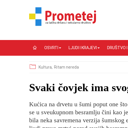
OSVRTI
LJUDI I KRAJEVI
DRUŠTVO 
Kultura,
Ritam nereda
​Svaki čovjek ima sv
Kućica na drvetu u šumi poput one što
se u sveukupnom besramlju čini kao jed
bila neka savremena verzija šumskog e