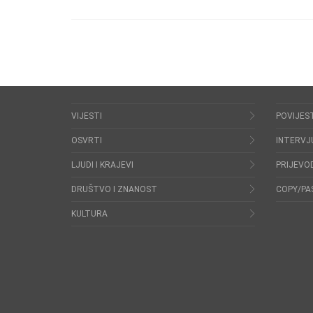
VIJESTI
POVIJES
OSVRTI
INTERVJ
LJUDI I KRAJEVI
PRIJEVOD
DRUŠTVO I ZNANOST
COPY/PA
KULTURA