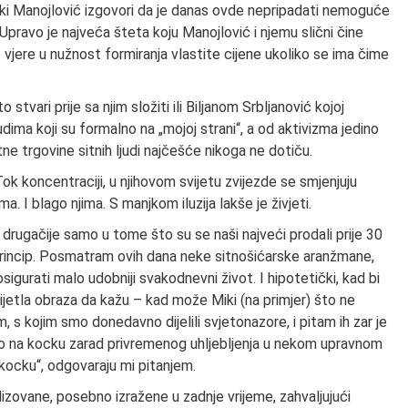
Miki Manojlović izgovori da je danas ovde nepripadati nemoguće
Upravo je najveća šteta koju Manojlović i njemu slični čine
vjere u nužnost formiranja vlastite cijene ukoliko se ima čime
stvari prije sa njim složiti ili Biljanom Srbljanović kojoj
dima koji su formalno na „mojoj strani“, a od aktivizma jedino
itne trgovine sitnih ljudi najčešće nikoga ne dotiču.
ok koncentraciji, u njihovom svijetu zvijezde se smjenjuju
. I blago njima. S manjkom iluzija lakše je živjeti.
su drugačije samo u tome što su se naši najveći prodali prije 30
princip. Posmatram ovih dana neke sitnošićarske aranžmane,
sigurati malo udobniji svakodnevni život. I hipotetički, kad bi
ijetla obraza da kažu – kad može Miki (na primjer) što ne
s kojim smo donedavno dijelili svjetonazore, i pitam ih zar je
io na kocku zarad privremenog uhljebljenja u nekom upravnom
 kocku“, odgovaraju mi pitanjem.
lizovane, posebno izražene u zadnje vrijeme, zahvaljujući