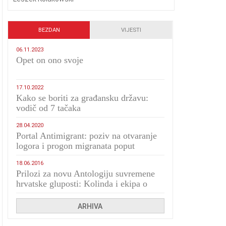
BEZDAN
VIJESTI
06.11.2023
​Opet on ono svoje
17.10.2022
Kako se boriti za građansku državu:
vodič od 7 tačaka
28.04.2020
Portal Antimigrant: poziv na otvaranje
logora i progon migranata poput
bijesnih kerova
18.06.2016
Prilozi za novu Antologiju suvremene
hrvatske gluposti: Kolinda i ekipa o
navijačkim huliganima
ARHIVA