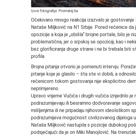
Izvor fotografije: Prometej.ba
Očekivano mnogo reakcija izazvalo je gostovanje M
Nataše Miljković na N1 Srbije. Pored rečenice da 
opozicije a koja je „obišla“ brojne portale, bilo je
problematična, jer o srpskoj se opoziciji, kao i n
bez glorificiranja druge strane i ne bi trebala bit
profila.
Brojna pitanja otvorio je pomenuti intervju. Poraža
pitanje koje je glasilo – šta ste vi dobili, a odno
rečenicom tokom gostovanja nije eksplicitno demant
neprimjereno.
Upravo vrijeme Vučića i drugih vučića iznjedrilo je 
podrazumijevaju ili besramno dodvoravanje sagovor
mišljenjima ili ne pripadaju njihovom ideološkom spe
podrazumijeva mogućnost civilizovanog dijaloga 
Nataša Miljković nastupila s pozicije dubokog poš
podsjećajući da je on Miki Manojlović. Na trenutak 