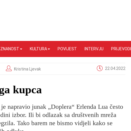
I ZNANOST
KULTURA
POVIJEST
INTERVJU
PRIJEVODI
22.04.2022
Kristina Ljevak
oga kupca
 je napravio junak „Doplera“ Erlenda Lua često
ini izbor. Ili bi odlazak sa društvenih mreža
gzila. Tako barem ne bismo vidjeli kako se