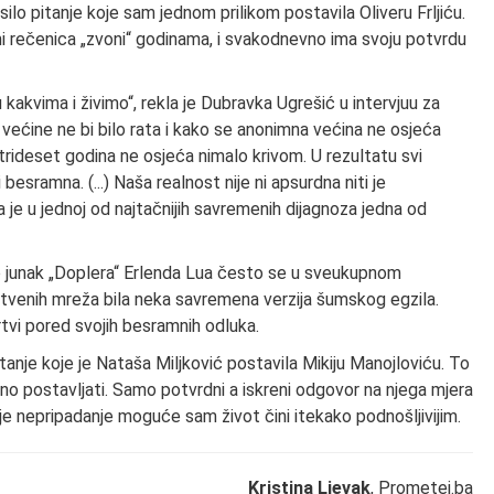
ilo pitanje koje sam jednom prilikom postavila Oliveru Frljiću.
ta mi rečenica „zvoni“ godinama, i svakodnevno ima svoju potvrdu
akvima i živimo“, rekla je Dubravka Ugrešić u intervjuu za
ećine ne bi bilo rata i kako se anonimna većina ne osjeća
ć trideset godina ne osjeća nimalo krivom. U rezultatu svi
esramna. (...) Naša realnost nije ni apsurdna niti je
a je u jednoj od najtačnijih savremenih dijagnoza jedna od
o junak „Doplera“ Erlenda Lua često se u sveukupnom
društvenih mreža bila neka savremena verzija šumskog egzila.
tvi pored svojih besramnih odluka.
 pitanje koje je Nataša Miljković postavila Mikiju Manojloviću. To
vno postavljati. Samo potvrdni a iskreni odgovor na njega mjera
a je nepripadanje moguće sam život čini itekako podnošljivijim.
Kristina Ljevak
, Prometej.ba