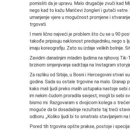
pomisliti da je upravu. Malo drugačije zvuči kad 
nego kad to kažu Marićevi žongleri i gutači vatre. 
umanjenje vjere u mogućnost promjene i stvaranje 
trgovati.
I meni lično najveći je problem što ću se u 90 posto 
takođe pripisuju naklonost predsjedniku, nego s lju
imaju koreografiju. Zato su izdaje velikih bolnije. S
Zavidim današnjim mladim ljudima na njihovoj Tik-T
brzinom smjenjivanja sadržaja na Instagram storyjima
Za razliku od Srbije, u Bosni i Hercegovini stvari 
godina. Sada su ostale trgovine na malo. Granap 
kako mali ljudi preko malih ustupaka nastoje sebi o
im nekim čudom proradila savjest, mogli bi sebi sv
bismo mi. Razgovaram s dvojicom kolega o trećem, 
moguće da bi dosadašnje rezultate taj treći stav
odboru. „Koliko ljudi bi to smatralo stavljanjem na
Pored tih trgovina opšte prakse, postoje i specija