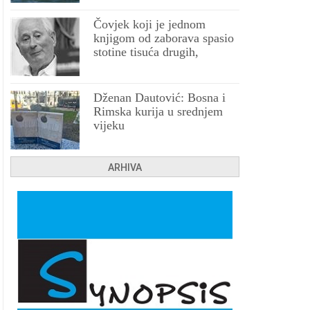
Čovjek koji je jednom
knjigom od zaborava spasio
stotine tisuća drugih,
prokletih i uništenih
Dženan Dautović: Bosna i
Rimska kurija u srednjem
vijeku
ARHIVA