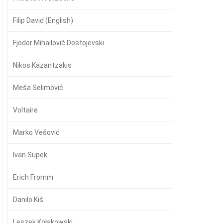
Filip David (English)
Fjodor Mihailovič Dostojevski
Nikos Kazantzakis
Meša Selimović
Voltaire
Marko Vešović
Ivan Supek
Erich Fromm
Danilo Kiš
Leszek Kołakowski