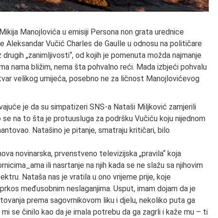
ikija Manojlovića u emisiji Persona non grata urednice
je Aleksandar Vučić Charles de Gaulle u odnosu na političare
 niz drugih „zanimljivosti“, od kojih je pomenuta možda najmanje
ekima nama bližim, nema šta pohvalno reći. Mada izbjeći pohvalu
i stvar velikog umijeća, posebno ne za ličnost Manojlovićevog
vajuće je da su simpatizeri SNS-a Nataši Miljković zamjerili
silo se na to šta je protuusluga za podršku Vučiću koju nijednom
ovao. Natašino je pitanje, smatraju kritičari, bilo
nova novinarska, prvenstveno televizijska „pravila“ koja
nicima_ama ili nasrtanje na njih kada se ne slažu sa njihovim
ktru. Nataša nas je vratila u ono vrijeme prije, koje
uprkos međusobnim neslaganjima. Usput, imam dojam da je
tovanja prema sagovrnikovom liku i djelu, nekoliko puta ga
mi se činilo kao da je imala potrebu da ga zagrli i kaže mu – ti