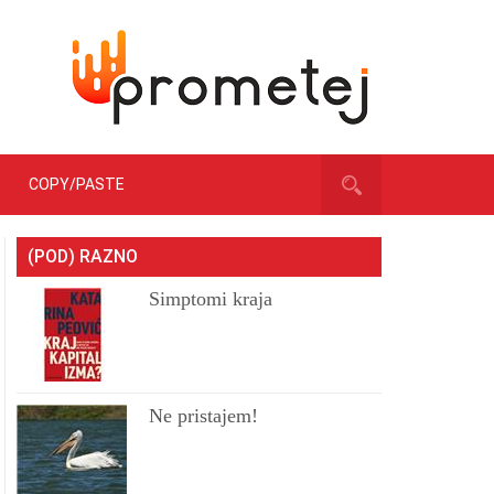
COPY/PASTE
(POD) RAZNO
Simptomi kraja
Ne pristajem!