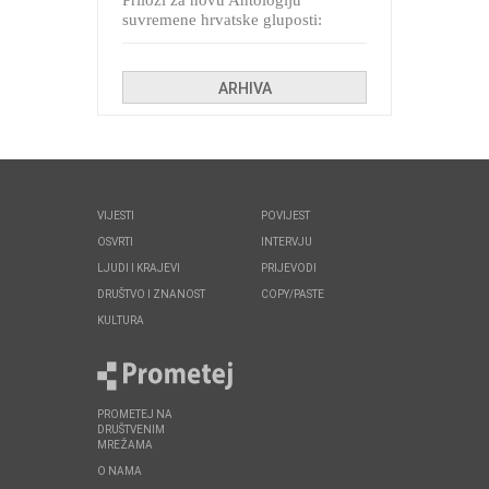
Prilozi za novu Antologiju
suvremene hrvatske gluposti:
Kolinda i ekipa o navijačkim
huliganima
ARHIVA
VIJESTI
POVIJEST
OSVRTI
INTERVJU
LJUDI I KRAJEVI
PRIJEVODI
DRUŠTVO I ZNANOST
COPY/PASTE
KULTURA
PROMETEJ NA
DRUŠTVENIM
MREŽAMA
O NAMA