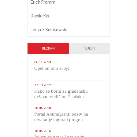
Erich Fromm
Danilo Kiš
Leszek Kołakowski
BEZDAN
VIJESTI
06.11.2023
​Opet on ono svoje
17.10.2022
Kako se boriti za građansku
državu: vodič od 7 tačaka
28.04.2020
Portal Antimigrant: poziv na
otvaranje logora i progon
migranata poput bijesnih kerova
18.06.2016