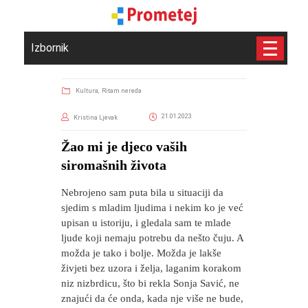
Izbornik
Kultura,
Ritam nereda
21.01.2023
Kristina Ljevak
​Žao mi je djeco vaših
siromašnih života
Nebrojeno sam puta bila u situaciji da
sjedim s mladim ljudima i nekim ko je već
upisan u istoriju, i gledala sam te mlade
ljude koji nemaju potrebu da nešto čuju. A
možda je tako i bolje. Možda je lakše
živjeti bez uzora i želja, laganim korakom
niz nizbrdicu, što bi rekla Sonja Savić, ne
znajući da će onda, kada nje više ne bude,