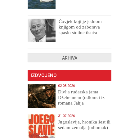
Čovjek koji je jednom
knjigom od zaborava
spasio stotine tisuća
drugih, prokletih i
uništenih
ARHIVA
IZDVOJENO
02.08.2026
Divlja rudarska jama
Džehennem (odlomci iz
romana Jahja
Veličanstveni)
31.07.2026
Jugoslavija, hronika šest ili
sedam zemalja (odlomak)