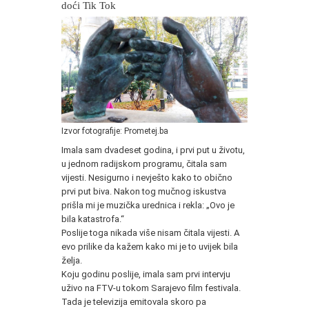
doći Tik Tok
Izvor fotografije: Prometej.ba
Imala sam dvadeset godina, i prvi put u životu,
u jednom radijskom programu, čitala sam
vijesti. Nesigurno i nevješto kako to obično
prvi put biva. Nakon tog mučnog iskustva
prišla mi je muzička urednica i rekla: „Ovo je
bila katastrofa.“
Poslije toga nikada više nisam čitala vijesti. A
evo prilike da kažem kako mi je to uvijek bila
želja.
Koju godinu poslije, imala sam prvi intervju
uživo na FTV-u tokom Sarajevo film festivala.
Tada je televizija emitovala skoro pa