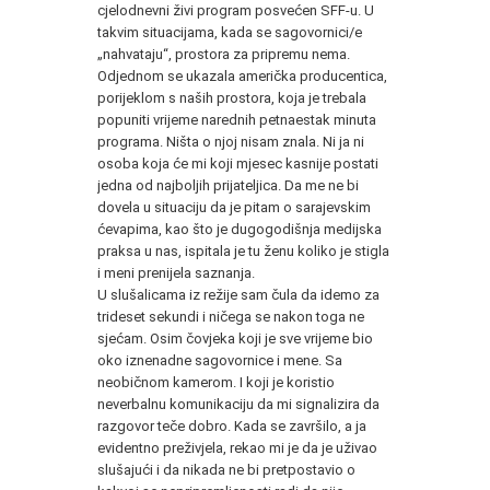
cjelodnevni živi program posvećen SFF-u. U
takvim situacijama, kada se sagovornici/e
„nahvataju“, prostora za pripremu nema.
Odjednom se ukazala američka producentica,
porijeklom s naših prostora, koja je trebala
popuniti vrijeme narednih petnaestak minuta
programa. Ništa o njoj nisam znala. Ni ja ni
osoba koja će mi koji mjesec kasnije postati
jedna od najboljih prijateljica. Da me ne bi
dovela u situaciju da je pitam o sarajevskim
ćevapima, kao što je dugogodišnja medijska
praksa u nas, ispitala je tu ženu koliko je stigla
i meni prenijela saznanja.
U slušalicama iz režije sam čula da idemo za
trideset sekundi i ničega se nakon toga ne
sjećam. Osim čovjeka koji je sve vrijeme bio
oko iznenadne sagovornice i mene. Sa
neobičnom kamerom. I koji je koristio
neverbalnu komunikaciju da mi signalizira da
razgovor teče dobro. Kada se završilo, a ja
evidentno preživjela, rekao mi je da je uživao
slušajući i da nikada ne bi pretpostavio o