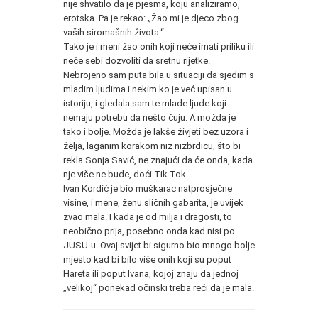
nije shvatilo da je pjesma, koju analiziramo,
erotska. Pa je rekao: „Žao mi je djeco zbog
vaših siromašnih života.“
Tako je i meni žao onih koji neće imati priliku ili
neće sebi dozvoliti da sretnu rijetke.
Nebrojeno sam puta bila u situaciji da sjedim s
mladim ljudima i nekim ko je već upisan u
istoriju, i gledala sam te mlade ljude koji
nemaju potrebu da nešto čuju. A možda je
tako i bolje. Možda je lakše živjeti bez uzora i
želja, laganim korakom niz nizbrdicu, što bi
rekla Sonja Savić, ne znajući da će onda, kada
nje više ne bude, doći Tik Tok.
Ivan Kordić je bio muškarac natprosječne
visine, i mene, ženu sličnih gabarita, je uvijek
zvao mala. I kada je od milja i dragosti, to
neobično prija, posebno onda kad nisi po
JUSU-u. Ovaj svijet bi sigurno bio mnogo bolje
mjesto kad bi bilo više onih koji su poput
Hareta ili poput Ivana, kojoj znaju da jednoj
„velikoj“ ponekad očinski treba reći da je mala.