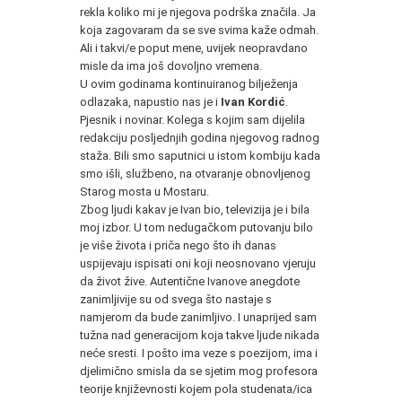
rekla koliko mi je njegova podrška značila. Ja
koja zagovaram da se sve svima kaže odmah.
Ali i takvi/e poput mene, uvijek neopravdano
misle da ima još dovoljno vremena.
U ovim godinama kontinuiranog bilježenja
odlazaka, napustio nas je i
Ivan Kordić
.
Pjesnik i novinar. Kolega s kojim sam dijelila
redakciju posljednjih godina njegovog radnog
staža. Bili smo saputnici u istom kombiju kada
smo išli, službeno, na otvaranje obnovljenog
Starog mosta u Mostaru.
Zbog ljudi kakav je Ivan bio, televizija je i bila
moj izbor. U tom nedugačkom putovanju bilo
je više života i priča nego što ih danas
uspijevaju ispisati oni koji neosnovano vjeruju
da život žive. Autentične Ivanove anegdote
zanimljivije su od svega što nastaje s
namjerom da bude zanimljivo. I unaprijed sam
tužna nad generacijom koja takve ljude nikada
neće sresti
.
I pošto ima veze s poezijom, ima i
djelimično smisla da se sjetim mog profesora
teorije književnosti kojem pola studenata/ica