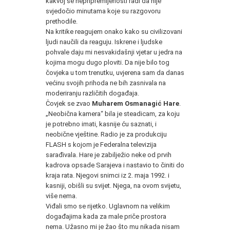
kakvoj se nepripremljenosti radi da nije
svjedočio minutama koje su razgovoru
prethodile.
Na kritike reagujem onako kako su civilizovani
ljudi naučili da reaguju. Iskrene i ljudske
pohvale daju mi nesvakidašnji vjetar u jedra na
kojima mogu dugo ploviti. Da nije bilo tog
čovjeka u tom trenutku, uvjerena sam da danas
većinu svojih prihoda ne bih zasnivala na
moderiranju različitih događaja.
Čovjek se zvao
Muharem Osmanagić Hare
.
„Neobična kamera“ bila je steadicam, za koju
je potrebno imati, kasnije ću saznati, i
neobične vještine. Radio je za produkciju
FLASH s kojom je Federalna televizija
sarađivala. Hare je zabilježio neke od prvih
kadrova opsade Sarajeva i nastavio to činiti do
kraja rata. Njegovi snimci iz 2. maja 1992. i
kasniji, obišli su svijet. Njega, na ovom svijetu,
više nema.
Viđali smo se rijetko. Uglavnom na velikim
događajima kada za male priče prostora
nema. Užasno mi je žao što mu nikada nisam