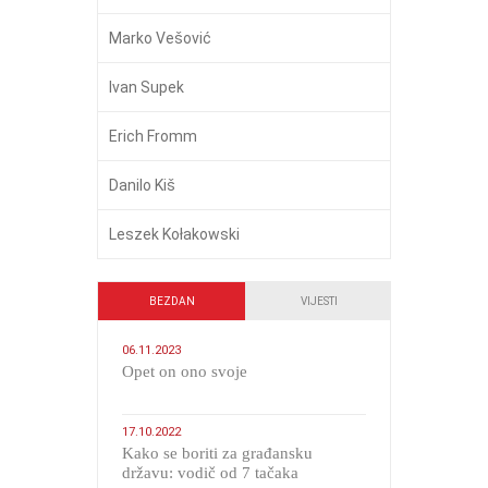
Marko Vešović
Ivan Supek
Erich Fromm
Danilo Kiš
Leszek Kołakowski
BEZDAN
VIJESTI
06.11.2023
​Opet on ono svoje
17.10.2022
Kako se boriti za građansku
državu: vodič od 7 tačaka