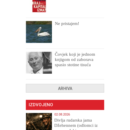
Ne pristajem!
Čovjek koji je jednom
knjigom od zaborava
spasio stotine tisuća
drugih, prokletih i
uništenih
ARHIVA
IZDVOJENO
02.08.2026
Divlja rudarska jama
Džehennem (odlomci iz