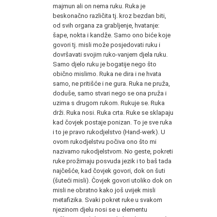
majmun ali on nema ruku. Ruka je
beskonačno različita tj. kroz bezdan biti,
od svih organa za grabljenje, hvatanje:
šape, nokta i kandže. Samo ono biće koje
govori tj. misli može posjedovati ruku i
dovršavati svojim ruko-vanjem djela ruku.
Samo djelo ruku je bogatije nego što
obično mislimo. Ruka ne dira i ne hvata
samo, ne pritišće i ne gura. Ruka ne pruža,
doduše, samo stvari nego se ona pruža i
uzima s drugom rukom. Rukuje se. Ruka
drži. Ruka nosi. Ruka crta. Ruke se sklapaju
kad čovjek postaje ponizan. To je sve ruka
i to je pravo rukodjelstvo (Hand-werk). U
ovom rukodjelstvu počiva ono što mi
nazivamo rukodjelstvom. No geste, pokreti
ruke prožimaju posvuda jezik i to baš tada
najčešće, kad čovjek govori, dok on šuti
(šuteći misli). Čovjek govori utoliko dok on
misli ne obratno kako još uvijek misli
metafizika. Svaki pokret ruke u svakom
njezinom djelu nosi se u elementu