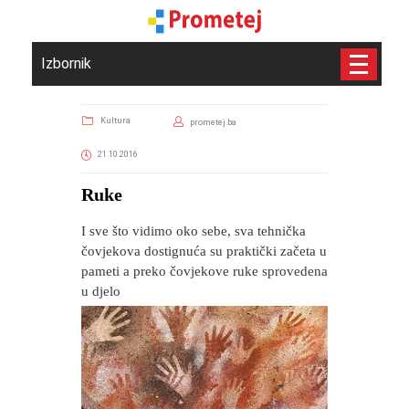
Izbornik
Kultura
prometej.ba
21.10.2016
Ruke
I sve što vidimo oko sebe, sva tehnička
čovjekova dostignuća su praktički začeta u
pameti a preko čovjekove ruke sprovedena
u djelo