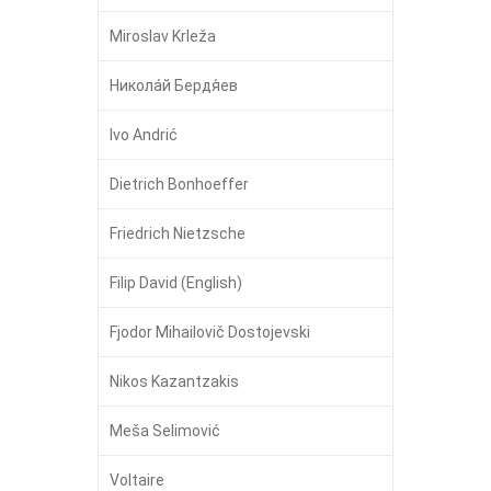
Miroslav Krleža
Никола́й Бердя́ев
Ivo Andrić
Dietrich Bonhoeffer
Friedrich Nietzsche
Filip David (English)
Fjodor Mihailovič Dostojevski
Nikos Kazantzakis
Meša Selimović
Voltaire