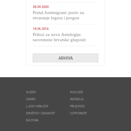
28.04.2020
Portal Antimigrant: poziv na
otvaranje logora i progon
migranata poput bijesnih kerova
18.06.2016
Prilozi za novu Antologiju
suvremene hrvatske gluposti:
Kolinda i ekipa o navijačkim
huliganima
ARHIVA
VIJESTI
POVIJEST
OSVRTI
INTERVJU
LJUDI I KRAJEVI
PRIJEVODI
DRUŠTVO I ZNANOST
COPY/PASTE
KULTURA