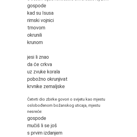
gospode
kad su Isusa
rimski vojnici
trnovom
okrunili
krunom
jesi li znao
da će crkva
uz zvuke korala
pobožno okrunjivat
krvnike zemaljske
*
Četvrti dio zbirke govori o svijetu kao mjestu
oslobođenom božanskog uticaja, mjestu
nesreće:
gospode
mučiš li se još
s prvim izdanjem