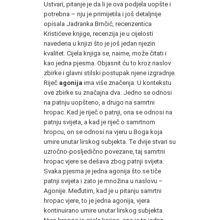
Ustvari, pitanje je da li je ova podjela uopšte i
potrebna – nju je primijetila i još detaljnije
opisala Jadranka Brnčić, recenzentica
Kristićeve knjige, recenzija je u cijelosti
navedena u knjizi što je još jedan njezin
kvalitet. Cijela knjiga se, naime, može čitati i
kao jedna pjesma. Objasnit ću to kroz naslov
zbirke i glavni stilski postupak njene izgradnje.
Riječ
agonija
ima više značenja. U kontekstu
ove zbirke su značajna dva. Jedno se odnosi
na patnju uopšteno, a drugo na samrtni
hropac. Kad je riječ o patnji, ona se odnosi na
patnju svijeta, a kad je riječ o samrtnom
hropcu, on se odnosi na vjeru u Boga koja
umire unutar lirskog subjekta. Te dvije stvari su
uzročno-posljedično povezane, taj samrtni
hropac vjere se dešava zbog patnji svijeta.
Svaka pjesma je jedna agonija što se tiče
patnji svijeta i zato je množina u naslovu –
Agonije. Međutim, kad je u pitanju samrtni
hropac vjere, to je jedna agonija, vjera
kontinuirano umire unutar lirskog subjekta.