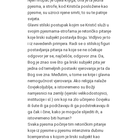
Njen hropac je cijela knjiga, ona je ta jedna
pjesma, a strofe, kod Kristića posložene kao
pjesme, su uzroci njene smrti, to su te patnje
svijeta.
Glavni stilski postupak kojim se Kristić služi u
svojim pjesmama-strofama je retoričko pitanje
koje lirski subjekt postavlja Bogu. Vidljivo je to
i iz navedenih primjera. Radi se o stilskoj figuri
postavljanja pitanja na koje se ne očekuje
odgovor jer se, najčešće, odgovor zna. Da,
Bog je znao sve što ga lirski subjekt pita jer
jedna od temeljnih postavki vjerovanja je ta da
Bog sve zna. Međutim, u tome se krije i glavna
nemogućnost vjerovanja. Ako religija nalaže
čovjekoljublje, a istovremeno su Božji
namjesnici na zemlji (vjerski velikodostojnici,
institucije i sl.) oni koji na zlo učinjeno čovjeku
ili šute ili ga podržavaju ili ga podstrekavaju ili
ga čak i čine, kako je moguće slijediti ih, a
istovremeno biti human?
Svaka pjesma počinje tim retoričkim pitanje
koje iz pjesme u pjesmu intenzivira dubinu
licemjerstva s kojom je lirski subjekt kao