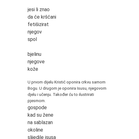
jesi li znao
da će kršćani
fetišizirat
njegov
spol
bjelinu
njegove
kože
*
U prvom dijelu Kristić oponira crkvu samom
Bogu. U drugom je oponira Isusu, njegovom
djelu i učenju. Također ću to ilustrirati
pjesmom.
gospode
kad su žene
na sablazan
okoline
slijedile isusa