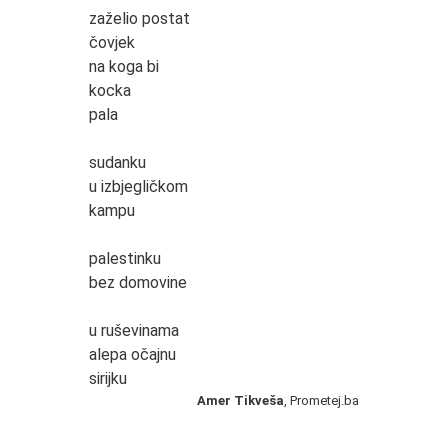
zaželio postat
čovjek
na koga bi
kocka
pala
sudanku
u izbjegličkom
kampu
palestinku
bez domovine
u ruševinama
alepa očajnu
sirijku
Amer Tikveša
, Prometej.ba