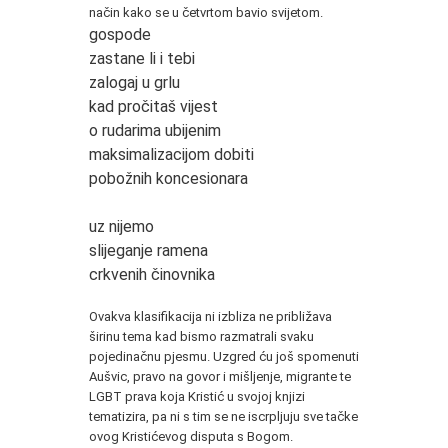
način kako se u četvrtom bavio svijetom.
gospode
zastane li i tebi
zalogaj u grlu
kad pročitaš vijest
o rudarima ubijenim
maksimalizacijom dobiti
pobožnih koncesionara
uz nijemo
slijeganje ramena
crkvenih činovnika
*
Ovakva klasifikacija ni izbliza ne približava
širinu tema kad bismo razmatrali svaku
pojedinačnu pjesmu. Uzgred ću još spomenuti
Aušvic, pravo na govor i mišljenje, migrante te
LGBT prava koja Kristić u svojoj knjizi
tematizira, pa ni s tim se ne iscrpljuju sve tačke
ovog Kristićevog disputa s Bogom.