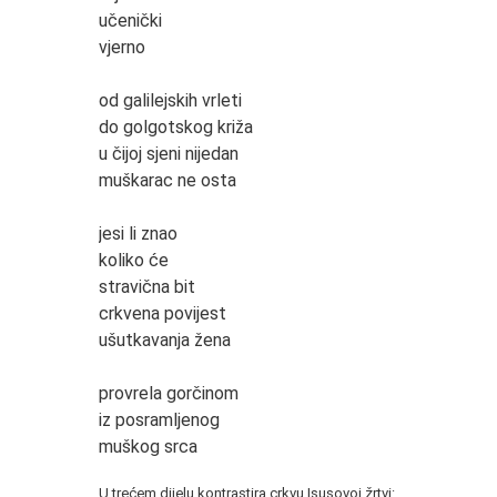
učenički
vjerno
od galilejskih vrleti
do golgotskog križa
u čijoj sjeni nijedan
muškarac ne osta
jesi li znao
koliko će
stravična bit
crkvena povijest
ušutkavanja žena
provrela gorčinom
iz posramljenog
muškog srca
*
U trećem dijelu kontrastira crkvu Isusovoj žrtvi: