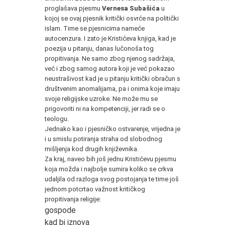
proglašava pjesmu
Vernesa Subašića
u
kojoj se ovaj pjesnik kritički osvrće na politički
islam. Time se pjesnicima nameće
autocenzura. I zato je Kristićeva knjiga, kad je
poezija u pitanju, danas lučonoša tog
propitivanja. Ne samo zbog njenog sadržaja,
već i zbog samog autora koji je već pokazao
neustrašivost kad je u pitanju kritički obračun s
društvenim anomalijama, pa i onima koje imaju
svoje religijske uzroke. Ne može mu se
prigovoriti ni na kompetenciji, jer radi se o
teologu.
Jednako kao i pjesničko ostvarenje, vrijedna je
i u smislu potiranja straha od slobodnog
mišljenja kod drugih književnika.
Za kraj, naveo bih još jednu Kristićevu pjesmu
koja možda i najbolje sumira koliko se crkva
udaljila od razloga svog postojanja te time još
jednom potcrtao važnost kritičkog
propitivanja religije:
gospode
kad bi iznova