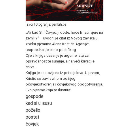
Izvor fotografije: penbih.ba
„Ali kad Sin Čovječiji dođe, hoće li naći vjere na
zemlji?“ – uvodni je citat iz Novog zavjeta u
zbirku pjesama Alena Kristića Agonije:
teopoetika tjelesno-političkog.
Cijela knjiga davanje je argumenata za
opravdanost te sumnje, a najveći krivac je
crkva.
Knjiga je sastavljena iz pet dijelova. U prvom,
Kristić se bavi svrhom božijeg
očovjekotvorenja i čovjekovog obogotvorenja.
Evo pjesme koja to ilustrira:
gospode
kad si u isusu
poželio
postat
čovjek