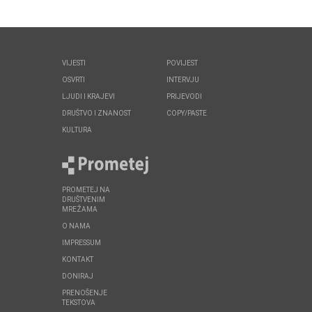
VIJESTI
POVIJEST
OSVRTI
INTERVJU
LJUDI I KRAJEVI
PRIJEVODI
DRUŠTVO I ZNANOST
COPY/PASTE
KULTURA
PROMETEJ NA
DRUŠTVENIM
MREŽAMA
O NAMA
IMPRESSUM
KONTAKT
DONIRAJ
PRENOŠENJE
TEKSTOVA