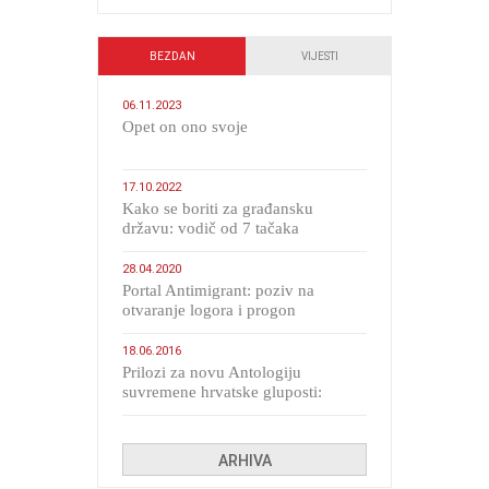
BEZDAN
VIJESTI
06.11.2023
​Opet on ono svoje
17.10.2022
Kako se boriti za građansku
državu: vodič od 7 tačaka
28.04.2020
Portal Antimigrant: poziv na
otvaranje logora i progon
migranata poput bijesnih kerova
18.06.2016
Prilozi za novu Antologiju
suvremene hrvatske gluposti:
Kolinda i ekipa o navijačkim
huliganima
ARHIVA