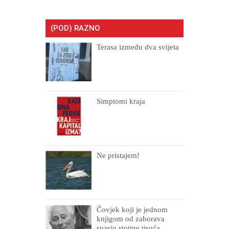
(POD) RAZNO
Terasa između dva svijeta
Simptomi kraja
Ne pristajem!
Čovjek koji je jednom
knjigom od zaborava
spasio stotine tisuća