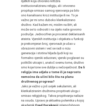
rijetkih koja otvoreno kritizira
institucionaliziranu religiju, ali i otvoreno
propituje smisao samog vjerovanja pa bilo
ono kanalisano kroz institucije ili ne. To je
važno jer mi smo duboko klerikalizirano
društvo. Kad kažem mi, mislim na BiH, ali
može se to odnositi i na cijelo naše govorno
područje. Jednocifren je procenat deklarisanih
ateista. Vjerskih institucija i objekata u funkciji
je prekomjeran broj, vjeronauk je ušao u
obrazovni sistem i već se radi o nizu
generacija i stotina hiljada ljudi koji su
formalno vjerski educirani, vjerski poglavari su
politički uticajni i, unatoč svemu tome, društvo
smo koje tone sve dublje u nečovječnost.
Da li
religija ima udjela u tome ili je naprosto
nemoćna da učini bilo šta na planu
društvenog progresa?
Jako je važno u još uvijek sekularnim, ali
klerikaliziranim društvima propitivati ulogu i
smisao religijskog. Takva propitivanja nailaze
na osudu. Upravo je aktuelna polemika u kojoj
akademik
Esad Duraković
islamofobnom