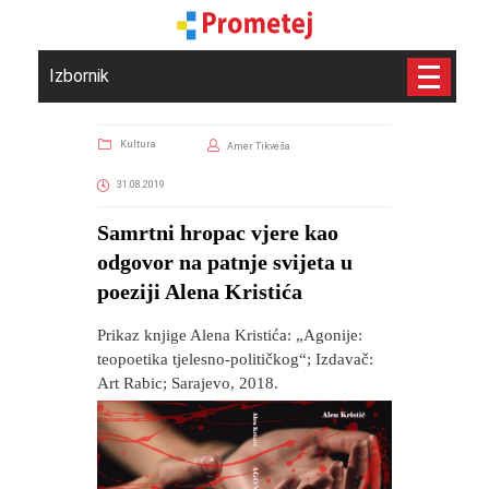
Izbornik
Kultura
Amer Tikveša
31.08.2019
Samrtni hropac vjere kao
odgovor na patnje svijeta u
poeziji Alena Kristića
Prikaz knjige Alena Kristića: „Agonije:
teopoetika tjelesno-političkog“; Izdavač:
Art Rabic; Sarajevo, 2018.