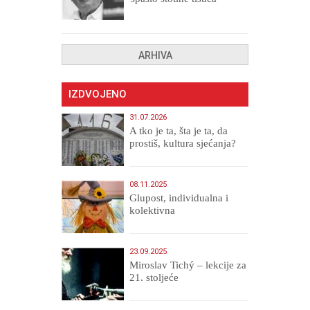
drugih, prokletih i
uništenih
ARHIVA
IZDVOJENO
31.07.2026
A tko je ta, šta je ta, da
prostiš, kultura sjećanja?
08.11.2025
Glupost, individualna i
kolektivna
23.09.2025
Miroslav Tichý – lekcije za
21. stoljeće