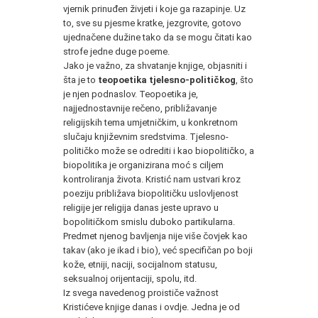
vjernik prinuđen živjeti i koje ga razapinje. Uz
to, sve su pjesme kratke, jezgrovite, gotovo
ujednačene dužine tako da se mogu čitati kao
strofe jedne duge poeme.
Jako je važno, za shvatanje knjige, objasniti i
šta je to
teopoetika tjelesno-političkog
, što
je njen podnaslov. Teopoetika je,
najjednostavnije rečeno, približavanje
religijskih tema umjetničkim, u konkretnom
slučaju književnim sredstvima. Tjelesno-
političko može se odrediti i kao biopolitičko, a
biopolitika je organizirana moć s ciljem
kontroliranja života. Kristić nam ustvari kroz
poeziju približava biopolitičku uslovljenost
religije jer religija danas jeste upravo u
bopolitičkom smislu duboko partikularna.
Predmet njenog bavljenja nije više čovjek kao
takav (ako je ikad i bio), već specifičan po boji
kože, etniji, naciji, socijalnom statusu,
seksualnoj orijentaciji, spolu, itd.
Iz svega navedenog proističe važnost
Kristićeve knjige danas i ovdje. Jedna je od