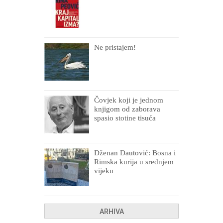
Ne pristajem!
Čovjek koji je jednom
knjigom od zaborava
spasio stotine tisuća
drugih, prokletih i
uništenih
Dženan Dautović: Bosna i
Rimska kurija u srednjem
vijeku
ARHIVA