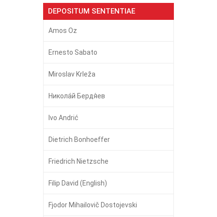
DEPOSITUM SENTENTIAE
Amos Oz
Ernesto Sabato
Miroslav Krleža
Никола́й Бердя́ев
Ivo Andrić
Dietrich Bonhoeffer
Friedrich Nietzsche
Filip David (English)
Fjodor Mihailovič Dostojevski