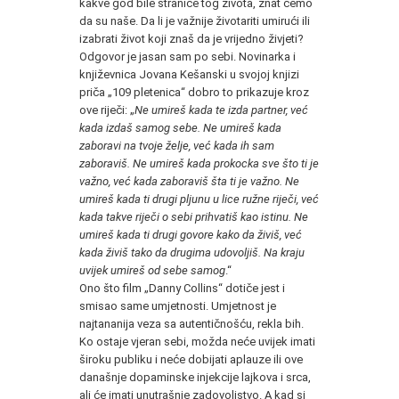
kakve god bile stranice tog života, znat ćemo
da su naše. Da li je važnije životariti umirući ili
izabrati život koji znaš da je vrijedno živjeti?
Odgovor je jasan sam po sebi. Novinarka i
književnica Jovana Kešanski u svojoj knjizi
priča „109 pletenica“ dobro to prikazuje kroz
ove riječi: „
Ne umireš kada te izda partner, već
kada izdaš samog sebe. Ne umireš kada
zaboravi na tvoje želje, već kada ih sam
zaboraviš. Ne umireš kada prokocka sve što ti je
važno, već kada zaboraviš šta ti je važno. Ne
umireš kada ti drugi pljunu u lice ružne riječi, već
kada takve riječi o sebi prihvatiš kao istinu. Ne
umireš kada ti drugi govore kako da živiš, već
kada živiš tako da drugima udovoljiš. Na kraju
uvijek umireš od sebe samog
.“
Ono što film „Danny Collins“ dotiče jest i
smisao same umjetnosti. Umjetnost je
najtananija veza sa autentičnošću, rekla bih.
Ko ostaje vjeran sebi, možda neće uvijek imati
široku publiku i neće dobijati aplauze ili ove
današnje dopaminske injekcije lajkova i srca,
ali će imati unutrašnje zadovoljstvo. A kad si