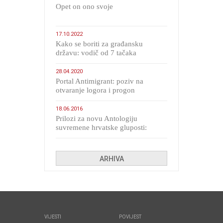
​Opet on ono svoje
17.10.2022
Kako se boriti za građansku
državu: vodič od 7 tačaka
28.04.2020
Portal Antimigrant: poziv na
otvaranje logora i progon
migranata poput bijesnih kerova
18.06.2016
Prilozi za novu Antologiju
suvremene hrvatske gluposti:
Kolinda i ekipa o navijačkim
huliganima
ARHIVA
VIJESTI
POVIJEST