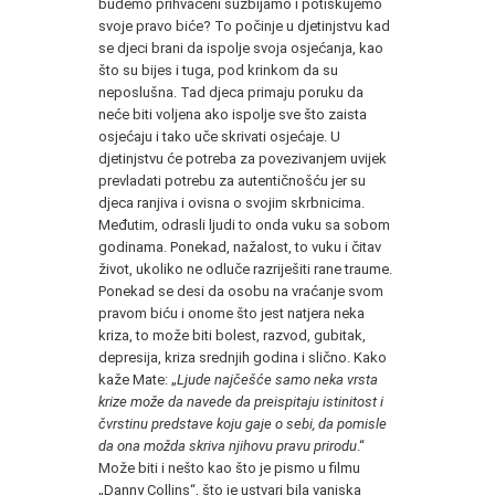
budemo prihvaćeni suzbijamo i potiskujemo
svoje pravo biće? To počinje u djetinjstvu kad
se djeci brani da ispolje svoja osjećanja, kao
što su bijes i tuga, pod krinkom da su
neposlušna. Tad djeca primaju poruku da
neće biti voljena ako ispolje sve što zaista
osjećaju i tako uče skrivati osjećaje. U
djetinjstvu će potreba za povezivanjem uvijek
prevladati potrebu za autentičnošću jer su
djeca ranjiva i ovisna o svojim skrbnicima.
Međutim, odrasli ljudi to onda vuku sa sobom
godinama. Ponekad, nažalost, to vuku i čitav
život, ukoliko ne odluče razriješiti rane traume.
Ponekad se desi da osobu na vraćanje svom
pravom biću i onome što jest natjera neka
kriza, to može biti bolest, razvod, gubitak,
depresija, kriza srednjih godina i slično. Kako
kaže Mate: „
Ljude najčešće samo neka vrsta
krize može da navede da preispitaju istinitost i
čvrstinu predstave koju gaje o sebi, da pomisle
da ona možda skriva njihovu pravu prirodu
.“
Može biti i nešto kao što je pismo u filmu
„Danny Collins“, što je ustvari bila vanjska