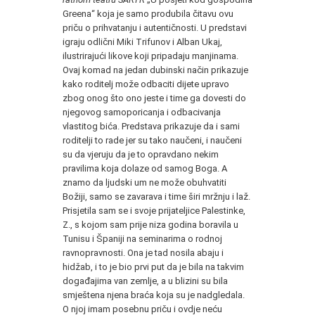
Greena“ koja je samo produbila čitavu ovu
priču o prihvatanju i autentičnosti. U predstavi
igraju odlični Miki Trifunov i Alban Ukaj,
ilustrirajući likove koji pripadaju manjinama.
Ovaj komad na jedan dubinski način prikazuje
kako roditelj može odbaciti dijete upravo
zbog onog što ono jeste i time ga dovesti do
njegovog samoporicanja i odbacivanja
vlastitog bića. Predstava prikazuje da i sami
roditelji to rade jer su tako naučeni, i naučeni
su da vjeruju da je to opravdano nekim
pravilima koja dolaze od samog Boga. A
znamo da ljudski um ne može obuhvatiti
Božiji, samo se zavarava i time širi mržnju i laž.
Prisjetila sam se i svoje prijateljice Palestinke,
Z., s kojom sam prije niza godina boravila u
Tunisu i Španiji na seminarima o rodnoj
ravnopravnosti. Ona je tad nosila abaju i
hidžab, i to je bio prvi put da je bila na takvim
događajima van zemlje, a u blizini su bila
smještena njena braća koja su je nadgledala.
O njoj imam posebnu priču i ovdje neću