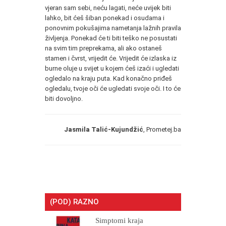
vjeran sam sebi, neću lagati, neće uvijek biti
lahko, bit ćeš šiban ponekad i osudama i
ponovnim pokušajima nametanja lažnih pravila
življenja. Ponekad će ti biti teško ne posustati
na svim tim preprekama, ali ako ostaneš
stamen i čvrst, vrijedit će. Vrijedit će izlaska iz
burne oluje u svijet u kojem ćeš izaći i ugledati
ogledalo na kraju puta. Kad konačno priđeš
ogledalu, tvoje oči će ugledati svoje oči. I to će
biti dovoljno.
Jasmila Talić-Kujundžić
, Prometej.ba
(POD) RAZNO
Simptomi kraja