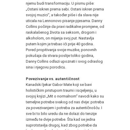
njemu budi transformaciju. U pismu piše:
„Ostani iskren prema sebi. Ostani iskren prema
svojoj muzici“, a također piše i da slava nije
uticala na Lennonovo pisanje pjesama. Danny
Collins počinje da pravi radikalne promjene, od
raskalašenog života sa seksom, drogom i
alkoholom, on mijenja svoj put. Nastavlja
putem kojim je trebao ići prije 40 godina.
Pored propitivanja svoje muzike, ponovnih
pokušaja da stvara poslije toliko godina,
Danny Collins odlazi upoznati i svog odraslog
sina i njegovu porodicu.
Povezivanje vs. autentičnost
Kanadski ljekar Gabor Mate koji se bavi
holističkim pristupom traumi i iscjeljenju, u
svojoj knjizi „Mit o normalnom“ navodi kako su
temeljne potrebe svakog od nas dvije: potreba
za povezivanjem i potreba za autentičnošću. I
sve bi to bilo uredu da ne dolazi do tenzije
između te dvije potrebe. Šta kad se jedna
suprotstavlja drugoj, kad zbog potrebe da