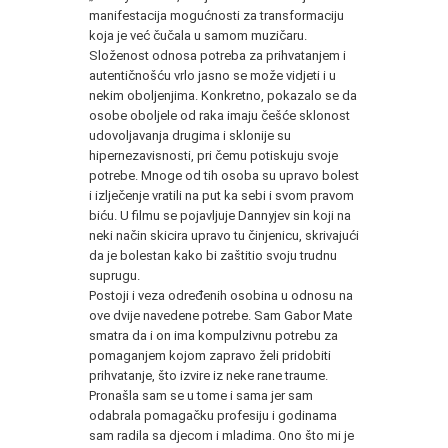
manifestacija mogućnosti za transformaciju
koja je već čučala u samom muzičaru.
Složenost odnosa potreba za prihvatanjem i
autentičnošću vrlo jasno se može vidjeti i u
nekim oboljenjima. Konkretno, pokazalo se da
osobe oboljele od raka imaju češće sklonost
udovoljavanja drugima i sklonije su
hipernezavisnosti, pri čemu potiskuju svoje
potrebe. Mnoge od tih osoba su upravo bolest
i izlječenje vratili na put ka sebi i svom pravom
biću. U filmu se pojavljuje Dannyjev sin koji na
neki način skicira upravo tu činjenicu, skrivajući
da je bolestan kako bi zaštitio svoju trudnu
suprugu.
Postoji i veza određenih osobina u odnosu na
ove dvije navedene potrebe. Sam Gabor Mate
smatra da i on ima kompulzivnu potrebu za
pomaganjem kojom zapravo želi pridobiti
prihvatanje, što izvire iz neke rane traume.
Pronašla sam se u tome i sama jer sam
odabrala pomagačku profesiju i godinama
sam radila sa djecom i mladima. Ono što mi je