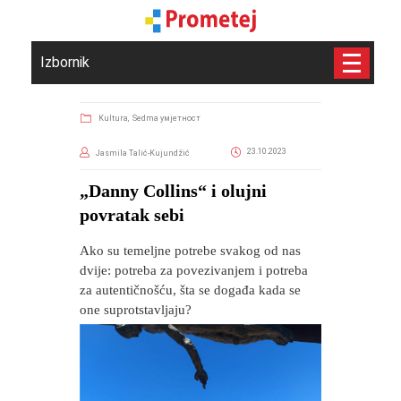
Izbornik
Kultura,
Sedma умјетност
23.10.2023
Jasmila Talić-Kujundžić
​„Danny Collins“ i olujni
povratak sebi
Ako su temeljne potrebe svakog od nas
dvije: potreba za povezivanjem i potreba
za autentičnošću, šta se događa kada se
one suprotstavljaju?