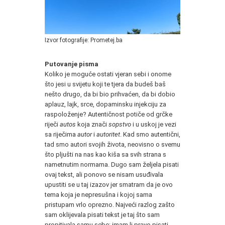
Izvor fotografije: Prometej.ba
Putovanje pisma
Koliko je moguće ostati vjeran sebi i onome
što jesi u svijetu koji te tjera da budeš baš
nešto drugo, da bi bio prihvaćen, da bi dobio
aplauz, lajk, srce, dopaminsku injekciju za
raspoloženje? Autentičnost potiče od grčke
riječi
autos
koja znači
sopstvo
i u uskoj je vezi
sa riječima
autor
i
autoritet
. Kad smo autentični,
tad smo autori svojih života, neovisno o svemu
što pljušti na nas kao kiša sa svih strana s
nametnutim normama. Dugo sam željela pisati
ovaj tekst, ali ponovo se nisam usuđivala
upustiti se u taj izazov jer smatram da je ovo
tema koja je nepresušna i kojoj sama
pristupam vrlo oprezno. Najveći razlog zašto
sam oklijevala pisati tekst je taj što sam
propitivala samu sebe: imam li pravo pisati