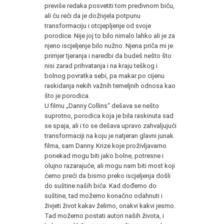
previše redaka posvetiti tom predivnom biću,
ali ću reći da je doživjela potpunu
transformaciju i otcjepljenje od svoje
porodice. Nije joj to bilo nimalo lahko ali je za
njeno iscjeljenje bilo nužno. Njena priča mi je
primjer tjeranja i naredbi da budeš nešto što
nisi zarad prihvatanja i na kraju teškog i
bolnog povratka sebi, pa makar po cijenu
raskidanja nekih važnih temeljnih odnosa kao
što je porodica.
U filmu „Danny Collins“ dešava se nešto
suprotno, porodica koja je bila raskinuta sad
se spaja, ali i to se dešava upravo zahvaljujući
transformaciji na koju je natjeran glavni junak
filma, sam Danny. Krize koje proživljavamo
ponekad mogu biti jako bolne, potresne i
olujno razarajuće, ali mogu nam biti most koji
ćemo preći da bismo preko iscjeljenja došli
do suštine naših bića. Kad dođemo do
suštine, tad možemo konačno odahnuti i
živjeti život kakav želimo, onakvi kakvi jesmo.
Tad možemo postati autori naših života, i