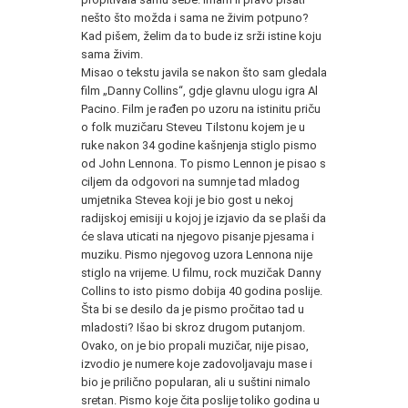
nešto što možda i sama ne živim potpuno?
Kad pišem, želim da to bude iz srži istine koju
sama živim.
Misao o tekstu javila se nakon što sam gledala
film „Danny Collins“, gdje glavnu ulogu igra Al
Pacino. Film je rađen po uzoru na istinitu priču
o folk muzičaru Steveu Tilstonu kojem je u
ruke nakon 34 godine kašnjenja stiglo pismo
od John Lennona. To pismo Lennon je pisao s
ciljem da odgovori na sumnje tad mladog
umjetnika Stevea koji je bio gost u nekoj
radijskoj emisiji u kojoj je izjavio da se plaši da
će slava uticati na njegovo pisanje pjesama i
muziku. Pismo njegovog uzora Lennona nije
stiglo na vrijeme. U filmu, rock muzičak Danny
Collins to isto pismo dobija 40 godina poslije.
Šta bi se desilo da je pismo pročitao tad u
mladosti? Išao bi skroz drugom putanjom.
Ovako, on je bio propali muzičar, nije pisao,
izvodio je numere koje zadovoljavaju mase i
bio je prilično popularan, ali u suštini nimalo
sretan. Pismo koje čita poslije toliko godina u