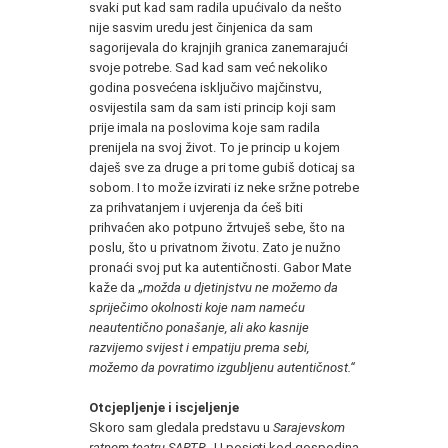
svaki put kad sam radila upućivalo da nešto
nije sasvim uredu jest činjenica da sam
sagorijevala do krajnjih granica zanemarajući
svoje potrebe. Sad kad sam već nekoliko
godina posvećena isključivo majčinstvu,
osvijestila sam da sam isti princip koji sam
prije imala na poslovima koje sam radila
prenijela na svoj život. To je princip u kojem
daješ sve za druge a pri tome gubiš doticaj sa
sobom. I to može izvirati iz neke sržne potrebe
za prihvatanjem i uvjerenja da ćeš biti
prihvaćen ako potpuno žrtvuješ sebe, što na
poslu, što u privatnom životu. Zato je nužno
pronaći svoj put ka autentičnosti. Gabor Mate
kaže da „
možda u djetinjstvu ne možemo da
spriječimo okolnosti koje nam nameću
neautentično ponašanje, ali ako kasnije
razvijemo svijest i empatiju prema sebi,
možemo da povratimo izgubljenu autentičnost.“
Otcjepljenje i iscjeljenje
Skoro sam gledala predstavu u
Sarajevskom
ratnom teatru SARTR
„U posjeti kod gospodina