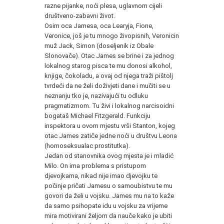
razne pijanke, noći plesa, uglavnom cijeli
društveno-zabavni život.
Osim oca Jamesa, oca Learyja, Fione,
Veronice, još je tu mnogo živopisnih, Veronicin
muž Jack, Simon (doseljenik iz Obale
Slonovače). Otac James se brine i za jednog
lokalnog starog pisca te mu donosi alkohol,
knjige, čokoladu, a ovaj od njega traži pištolj
tvrdeći da ne želi doživjeti dane i mučiti se u
neznanju tko je, nazivajući tu odluku
pragmatizmom. Tu živi i lokalnog narcisoidni
bogataš Michael Fitzgerald. Funkciju
inspektora u ovom mjestu vrši Stanton, kojeg
otac James zatiče jedne noći u društvu Leona
(homoseksualac prostitutka).
Jedan od stanovnika ovog mjesta je i mladić
Milo. On ima problema s pristupom
djevojkama, nikad nije imao djevojku te
počinje pričati Jamesu o samoubistvu te mu
govori da želi u vojsku. James mu na to kaže
da samo psihopate idu u vojsku za vrijeme
mira motivirani željom da nauče kako je ubiti