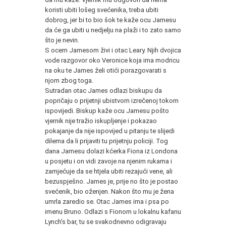
koristi ubiti lošeg svećenika, treba ubiti
dobrog, jer bi to bio šok te kaže ocu Jamesu
da će ga ubiti u nedjelju na plaži i to zato samo
što je nevin.
S ocem Jamesom živi i otac Leary. Njih dvojica
vode razgovor oko Veronice koja ima modricu
na oku te James želi otići porazgovarati s
njom zbog toga.
Sutradan otac James odlazi biskupu da
popričaju o prijetnji ubistvom izrečenoj tokom
ispovijedi. Biskup kaže ocu Jamesu pošto
vjernik nije tražio iskupljenje i pokazao
pokajanje da nije ispovijed u pitanju te slijedi
dilema da li prijaviti tu prijetnju policiji. Tog
dana Jamesu dolazi kćerka Fiona iz Londona
u posjetu i on vidi zavoje na njenim rukama i
zamjećuje da se htjela ubiti rezajući vene, ali
bezuspješno. James je, prije no što je postao
svećenik, bio oženjen. Nakon što mu je žena
umrla zaredio se. Otac James ima i psa po
imenu Bruno. Odlazi s Fionom u lokalnu kafanu
Lynch's bar, tu se svakodnevno odigravaju