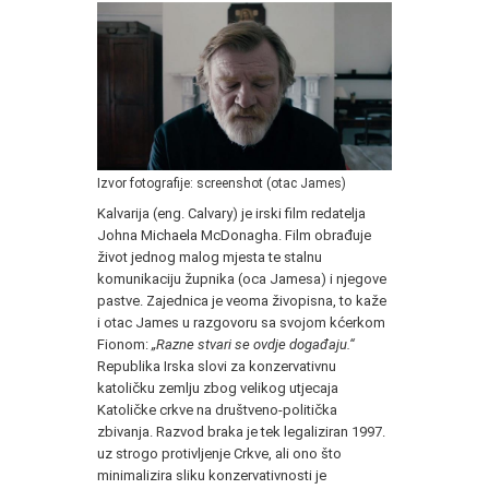
Izvor fotografije: screenshot (otac James)
Kalvarija (eng. Calvary) je irski film redatelja
Johna Michaela McDonagha. Film obrađuje
život jednog malog mjesta te stalnu
komunikaciju župnika (oca Jamesa) i njegove
pastve. Zajednica je veoma živopisna, to kaže
i otac James u razgovoru sa svojom kćerkom
Fionom:
„Razne stvari se ovdje događaju.“
Republika Irska slovi za konzervativnu
katoličku zemlju zbog velikog utjecaja
Katoličke crkve na društveno-politička
zbivanja. Razvod braka je tek legaliziran 1997.
uz strogo protivljenje Crkve, ali ono što
minimalizira sliku konzervativnosti je