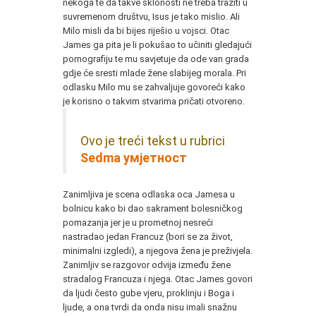
nekoga te da takve sklonosti ne treba tražiti u
suvremenom društvu, Isus je tako mislio. Ali
Milo misli da bi bijes riješio u vojsci. Otac
James ga pita je li pokušao to učiniti gledajući
pornografiju te mu savjetuje da ode van grada
gdje će sresti mlade žene slabijeg morala. Pri
odlasku Milo mu se zahvaljuje govoreći kako
je korisno o takvim stvarima pričati otvoreno.
Ovo je treći tekst u rubrici
Sedma умјетност
Zanimljiva je scena odlaska oca Jamesa u
bolnicu kako bi dao sakrament bolesničkog
pomazanja jer je u prometnoj nesreći
nastradao jedan Francuz (bori se za život,
minimalni izgledi), a njegova žena je preživjela.
Zanimljiv se razgovor odvija između žene
stradalog Francuza i njega. Otac James govori
da ljudi često gube vjeru, proklinju i Boga i
ljude, a ona tvrdi da onda nisu imali snažnu