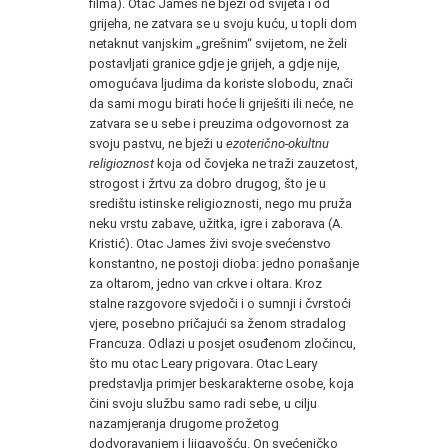
filma). Otac James ne bježi od svijeta i od
grijeha, ne zatvara se u svoju kuću, u topli dom
netaknut vanjskim „grešnim“ svijetom, ne želi
postavljati granice gdje je grijeh, a gdje nije,
omogućava ljudima da koriste slobodu, znači
da sami mogu birati hoće li griješiti ili neće, ne
zatvara se u sebe i preuzima odgovornost za
svoju pastvu, ne bježi u
ezoterično-okultnu
religioznost
koja od čovjeka ne traži zauzetost,
strogost i žrtvu za dobro drugog, što je u
središtu istinske religioznosti, nego mu pruža
neku vrstu zabave, užitka, igre i zaborava (A.
Kristić). Otac James živi svoje svećenstvo
konstantno, ne postoji dioba: jedno ponašanje
za oltarom, jedno van crkve i oltara. Kroz
stalne razgovore svjedoči i o sumnji i čvrstoći
vjere, posebno pričajući sa ženom stradalog
Francuza. Odlazi u posjet osuđenom zločincu,
što mu otac Leary prigovara. Otac Leary
predstavlja primjer beskarakterne osobe, koja
čini svoju službu samo radi sebe, u cilju
nazamjeranja drugome prožetog
dodvoravanjem i ljigavošću. On svećeničko