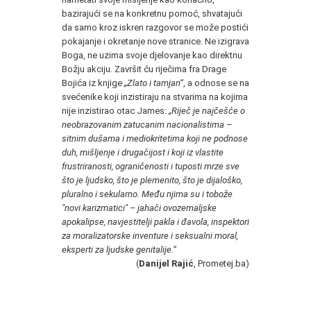
bazirajući se na konkretnu pomoć, shvatajući
da samo kroz iskren razgovor se može postići
pokajanje i okretanje nove stranice. Ne izigrava
Boga, ne uzima svoje djelovanje kao direktnu
Božju akciju. Završit ću riječima fra Drage
Bojića iz knjige
„Zlato i tamjan“
, a odnose se na
svećenike koji inzistiraju na stvarima na kojima
nije inzistirao otac James:
„Riječ je najčešće o
neobrazovanim zatucanim nacionalistima –
sitnim dušama i mediokritetima koji ne podnose
duh, mišljenje i drugačijost i koji iz vlastite
frustriranosti, ograničenosti i tuposti mrze sve
što je ljudsko, što je plemenito, što je dijaloško,
pluralno i sekularno. Među njima su i tobože
"novi karizmatici" – jahači ovozemaljske
apokalipse, navjestitelji pakla i đavola, inspektori
za moralizatorske inventure i seksualni moral,
eksperti za ljudske genitalije.“
(
Danijel Rajić
, Prometej.ba)