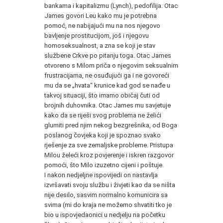
bankama i kapitalizmu (Lynch), pedofilija. Otac
James govori Leu kako mu je potrebna
pomoć, ne nabijajući mu na nos njegovo
bavljenje prostitucijom, još i njegovu
homoseksualnost, a zna se koji je stav
službene Crkve po pitanju toga. Otac James
otvoreno s Milom priča o njegovim seksualnim
frustracijama, ne osuđujući ga i ne govoreći
mu da se „hvata“ krunice kad god se nađe u
takvoj situaciji, što imamo običaj čuti od
brojnih duhovnika. Otac James mu savjetuje
kako da se riješi svog problema ne želići
glumiti pred njim nekog bezgrešnika, od Boga
poslanog čovjeka koji je spoznao svako
rješenje za sve zemaljske probleme. Pristupa
Milou želeći kroz povjerenje i iskren razgovor
pomoći, što Milo izuzetno cijeni i poštuje.
I nakon nedjeljne ispovijedi on nastavlja
izvršavati svoju službu i živjeti kao da se ništa
nije desilo, sasvim normalno komunicira sa
svima (mi do kraja ne možemo shvatiti tko je
bio u ispovjedaonici u nedjelju na početku