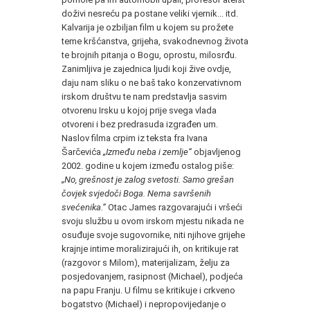
doživi nesreću pa postane veliki vjernik... itd.
Kalvarija je ozbiljan film u kojem su prožete
teme kršćanstva, grijeha, svakodnevnog života
te brojnih pitanja o Bogu, oprostu, milosrđu.
Zanimljiva je zajednica ljudi koji žive ovdje,
daju nam sliku o ne baš tako konzervativnom
irskom društvu te nam predstavlja sasvim
otvorenu Irsku u kojoj prije svega vlada
otvoreni i bez predrasuda izgrađen um.
Naslov filma crpim iz teksta fra Ivana
Šarčevića
„Između neba i zemlje“
objavljenog
2002. godine u kojem između ostalog piše:
„No, grešnost je zalog svetosti. Samo grešan
čovjek svjedoči Boga. Nema savršenih
svećenika.“
Otac James razgovarajući i vršeći
svoju službu u ovom irskom mjestu nikada ne
osuđuje svoje sugovornike, niti njihove grijehe
krajnje intime moralizirajući ih, on kritikuje rat
(razgovor s Milom), materijalizam, želju za
posjedovanjem, rasipnost (Michael), podjeća
na papu Franju. U filmu se kritikuje i crkveno
bogatstvo (Michael) i nepropovijedanje o