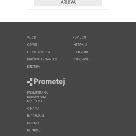
ARHIVA
VIJESTI
POVIJEST
OSVRTI
INTERVJU
LJUDI I KRAJEVI
PRIJEVODI
DRUŠTVO I ZNANOST
COPY/PASTE
KULTURA
PROMETEJ NA
DRUŠTVENIM
MREŽAMA
O NAMA
IMPRESSUM
KONTAKT
DONIRAJ