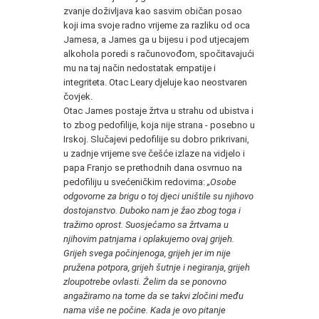
zvanje doživljava kao sasvim običan posao
koji ima svoje radno vrijeme za razliku od oca
Jamesa, a James ga u bijesu i pod utjecajem
alkohola poredi s računovođom, spočitavajući
mu na taj način nedostatak empatije i
integriteta. Otac Leary djeluje kao neostvaren
čovjek.
Otac James postaje žrtva u strahu od ubistva i
to zbog pedofilije, koja nije strana - posebno u
Irskoj. Slučajevi pedofilije su dobro prikrivani,
u zadnje vrijeme sve češće izlaze na vidjelo i
papa Franjo se prethodnih dana osvrnuo na
pedofiliju u svećeničkim redovima:
„Osobe
odgovorne za brigu o toj djeci uništile su njihovo
dostojanstvo. Duboko nam je žao zbog toga i
tražimo oprost. Suosjećamo sa žrtvama u
njihovim patnjama i oplakujemo ovaj grijeh.
Grijeh svega počinjenoga, grijeh jer im nije
pružena potpora, grijeh šutnje i negiranja, grijeh
zloupotrebe ovlasti. Želim da se ponovno
angažiramo na tome da se takvi zločini među
nama više ne počine. Kada je ovo pitanje