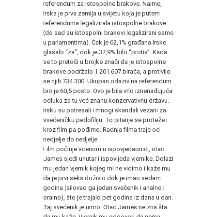
referendum za istospolne brakove. Naime,
Irska je prva zemlja u svijetu koja je putem
referenduma legalizirala istospolne brakove
(do sad su istospolni brakovi legalizirani samo
u parlamentima). Čak je 62,1% građana Irske
glasalo “za”, dok je 37,9% bilo “protiv”. Kada
se to pretoči u brojke znači da je istospolne
brakove podržalo 1 201 607 birača, a protivilo
se njih 734 300. Ukupan odaziv na referendum
bio je 60,5 posto. Ovo je bila vrlo iznenađujuća
odluka za tu već znanu konzervativnu državu.
Irsku su potresali i mnogi skandali vezani za
svećeničku pedofiliju. To pitanje se proteže i
kroz film pa pođimo. Radnja filma traje od
nedjelje do nedjelje.
Film počinje scenom u ispovjedaonici, otac
James sjedi unutar i ispovijeda vjernike. Dolazi
mu jedan vjernik kojeg mi ne vidimo i kaže mu
da je prvi seks doživio dok je imao sedam
godina (silovao ga jedan svećenik i analno i
oralno), što je trajalo pet godina iz dana u dan.
Taj svećenik je umro. Otac James ne zna šta
da mu kaže. Vjernik mu odgovori da nema