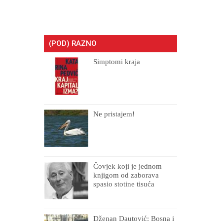
(POD) RAZNO
Simptomi kraja
Ne pristajem!
Čovjek koji je jednom
knjigom od zaborava
spasio stotine tisuća
drugih, prokletih i
uništenih
Dženan Dautović: Bosna i