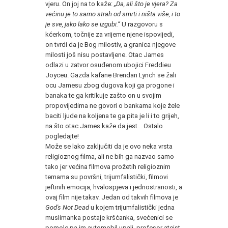
vjeru. On joj na to kaže:
„Da, ali što je vjera? Za
većinu je to samo strah od smrti i ništa više, i to
je sve, jako lako se izgubi.“
U razgovoru s
kćerkom, točnije za vrijeme njene ispovijedi,
on tvrdi da je Bog milostiv, a granica njegove
milosti još nisu postavljene. Otac James
odlazi u zatvor osuđenom ubojici Freddieu
Joyceu. Gazda kafane Brendan Lynch se žali
ocu Jamesu zbog dugova koji ga progone i
banaka te ga kritikuje zašto on u svojim
propovijedima ne govori o bankama koje žele
baciti ljude na koljena te ga pita je li i to grijeh,
na što otac James kaže da jest... Ostalo
pogledajte!
Može se lako zaključiti da je ovo neka vrsta
religioznog filma, ali ne bih ga nazvao samo
tako jer većina filmova prožetih religioznim
temama su površni, trijumfalistički, filmovi
jeftinih emocija, hvalospjeva i jednostranosti, a
ovaj film nije takav. Jedan od takvih filmova je
God's Not Dead
u kojem trijumfalistički jedna
muslimanka postaje kršćanka, svećenici se
pomole pa im automobil upali, profesor ateist