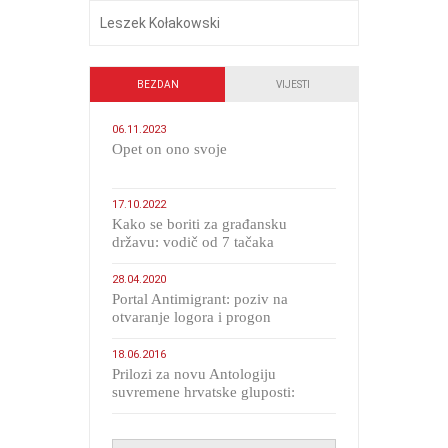
Leszek Kołakowski
BEZDAN
VIJESTI
06.11.2023
​Opet on ono svoje
17.10.2022
Kako se boriti za građansku
državu: vodič od 7 tačaka
28.04.2020
Portal Antimigrant: poziv na
otvaranje logora i progon
migranata poput bijesnih kerova
18.06.2016
Prilozi za novu Antologiju
suvremene hrvatske gluposti:
Kolinda i ekipa o navijačkim
huliganima