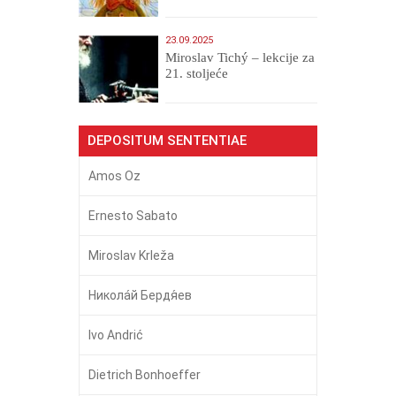
23.09.2025
Miroslav Tichý – lekcije za
21. stoljeće
DEPOSITUM SENTENTIAE
Amos Oz
Ernesto Sabato
Miroslav Krleža
Никола́й Бердя́ев
Ivo Andrić
Dietrich Bonhoeffer