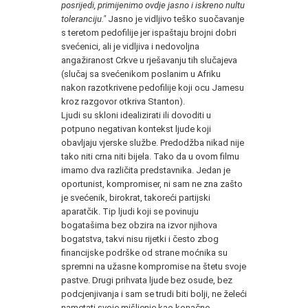
posrijedi, primijenimo ovdje jasno i iskreno nultu
toleranciju."
Jasno je vidljivo teško suočavanje
s teretom pedofilije jer ispaštaju brojni dobri
svećenici, ali je vidljiva i nedovoljna
angažiranost Crkve u rješavanju tih slučajeva
(slučaj sa svećenikom poslanim u Afriku
nakon razotkrivene pedofilije koji ocu Jamesu
kroz razgovor otkriva Stanton).
Ljudi su skloni idealizirati ili dovoditi u
potpuno negativan kontekst ljude koji
obavljaju vjerske službe. Predodžba nikad nije
tako niti crna niti bijela. Tako da u ovom filmu
imamo dva različita predstavnika. Jedan je
oportunist, kompromiser, ni sam ne zna zašto
je svećenik, birokrat, takoreći partijski
aparatčik. Tip ljudi koji se povinuju
bogatašima bez obzira na izvor njihova
bogatstva, takvi nisu rijetki i često zbog
financijske podrške od strane moćnika su
spremni na užasne kompromise na štetu svoje
pastve. Drugi prihvata ljude bez osude, bez
podcjenjivanja i sam se trudi biti bolji, ne želeći
nametati svoje mišljenje kao konačno,