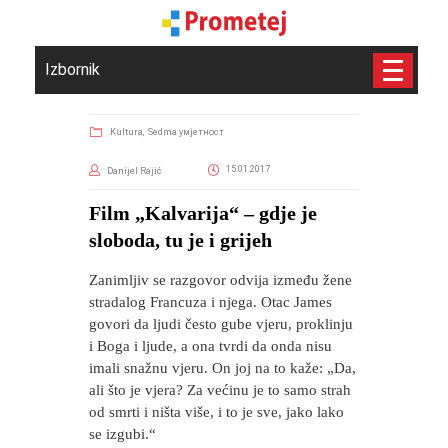
Izbornik
Kultura,
Sedma умјетност
15.01.2017
Danijel Rajić
Film „Kalvarija“ – gdje je
sloboda, tu je i grijeh
Zanimljiv se razgovor odvija između žene
stradalog Francuza i njega. Otac James
govori da ljudi često gube vjeru, proklinju
i Boga i ljude, a ona tvrdi da onda nisu
imali snažnu vjeru. On joj na to kaže: „Da,
ali što je vjera? Za većinu je to samo strah
od smrti i ništa više, i to je sve, jako lako
se izgubi.“