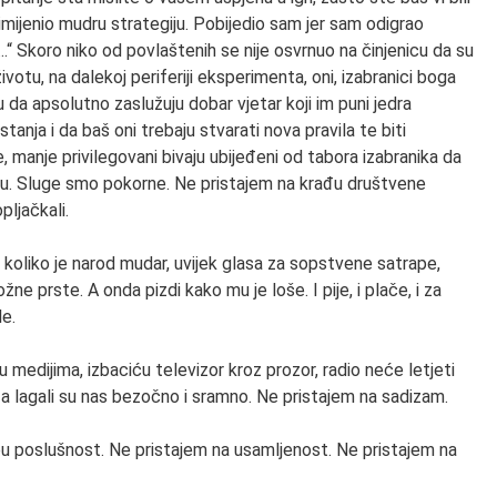
rimijenio mudru strategiju. Pobijedio sam jer sam odigrao
...“ Skoro niko od povlaštenih se nije osvrnuo na činjenicu da su
životu, na dalekoj periferiji eksperimenta, oni, izabranici boga
u da apsolutno zaslužuju dobar vjetar koji im puni jedra
anja i da baš oni trebaju stvarati nova pravila te biti
e, manje privilegovani bivaju ubijeđeni od tabora izabranika da
ataju. Sluge smo pokorne. Ne pristajem na krađu društvene
pljačkali.
 koliko je narod mudar, uvijek glasa za sopstvene satrape,
ne prste. A onda pizdi kako mu je loše. I pije, i plače, i za
le.
 medijima, izbaciću televizor kroz prozor, radio neće letjeti
, a lagali su nas bezočno i sramno. Ne pristajem na sadizam.
pu poslušnost. Ne pristajem na usamljenost. Ne pristajem na