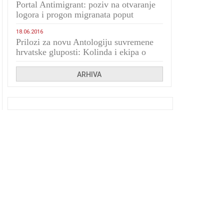
Portal Antimigrant: poziv na otvaranje
logora i progon migranata poput
bijesnih kerova
18.06.2016
Prilozi za novu Antologiju suvremene
hrvatske gluposti: Kolinda i ekipa o
navijačkim huliganima
ARHIVA