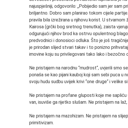
najuspješniji, odgovorilo: „Pobijedio sam jer sam p
briljantno. Dobro sam planirao tokom cijele partije
pravila bila izrežirana u njihovu korist. U stvarnom 
Kairosa (grčki bog sretnog trenutka), zaista vjeruj
odgurujući njihov brod ka ostrvu opulentnog blagost
predvodnici i donosioci odluka. Što je još tragičnij
je prirodan slijed stvari takav i to ponizno prihv
imovine koju su privilegovani tako lako i bezočno o
Ne pristajem na narodnu “mudrost“, uvjerili smo se
ponaša se kao pijani kauboj koji sam sebi puca u nož
svoju hudu sudbu uvijek krivi “one druge“ i velike si
Ne pristajem na profane gluposti koje me sapliću u
van, isuviše ga rijetko slušam. Ne pristajem na laž
Ne pristajem na mazohizam. Ne pristajem na slije
primitivizam.