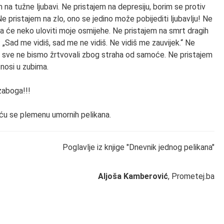
m na tužne ljubavi. Ne pristajem na depresiju, borim se protiv
e pristajem na zlo, ono se jedino može pobijediti ljubavlju! Ne
da će neko uloviti moje osmijehe. Ne pristajem na smrt dragih
i: „Sad me vidiš, sad me ne vidiš. Ne vidiš me zauvijek.“ Ne
a sve ne bismo žrtvovali zbog straha od samoće. Ne pristajem
 nosi u zubima.
zaboga!!!
iću se plemenu umornih pelikana.
Poglavlje iz knjige "Dnevnik jednog pelikana"
Aljoša Kamberović
, Prometej.ba