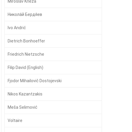
Miroslav Krleža
Никола́й Бердя́ев
Ivo Andrić
Dietrich Bonhoeffer
Friedrich Nietzsche
Filip David (English)
Fjodor Mihailovič Dostojevski
Nikos Kazantzakis
Meša Selimović
Voltaire