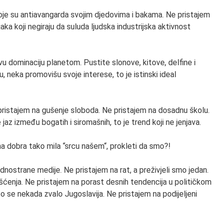
oje su antiavangarda svojim djedovima i bakama. Ne pristajem
jaka koji negiraju da suluda ljudska industrijska aktivnost
u dominaciju planetom. Pustite slonove, kitove, delfine i
, neka promovišu svoje interese, to je istinski ideal
 pristajem na gušenje sloboda. Ne pristajem na dosadnu školu.
az između bogatih i siromašnih, to je trend koji ne jenjava.
na dobra tako mila “srcu našem“, prokleti da smo?!
dnostrane medije. Ne pristajem na rat, a preživjeli smo jedan.
ćenja. Ne pristajem na porast desnih tendencija u političkom
o se nekada zvalo Jugoslavija. Ne pristajem na podijeljeni