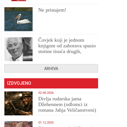
Ne pristajem!
Čovjek koji je jednom
knjigom od zaborava spasio
stotine tisuća drugih,
prokletih i uništenih
ARHIVA
IZDVOJENO
02.08.2026
Divlja rudarska jama
Džehennem (odlomci iz
romana Jahja Veličanstveni)
01.12.2025