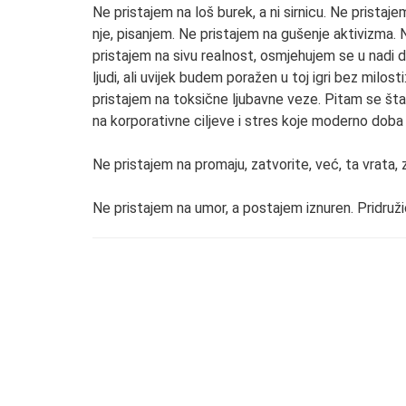
Ne pristajem na loš burek, a ni sirnicu. Ne pristaje
nje, pisanjem. Ne pristajem na gušenje aktivizma. N
pristajem na sivu realnost, osmjehujem se u nadi 
ljudi, ali uvijek budem poražen u toj igri bez milost
pristajem na toksične ljubavne veze. Pitam se št
na korporativne ciljeve i stres koje moderno doba
Ne pristajem na promaju, zatvorite, već, ta vrata, 
Ne pristajem na umor, a postajem iznuren. Pridruž