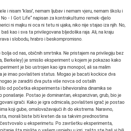
 i nisam 'klasi', nemam ljubav i nemam vjeru, nemam školu i
 No - I Got Life“ napisan za kontrakulturno remek-djelo
rici ni majku ni oca ni tetu ni ujaka, niko nije stajao iza njih. No,
baš kao i sva ta privilegovana bljedolika raja. Ali, na kraju
a prava i slobodu, hrabro i beskompromisno.
 bolja od nas, običnih smrtnika. Ne pristajem na privilegiju bez
ia, Berkeley) je smislio eksperiment u kojem je pokazao kako
ksperiment je bio ustrojen kao igra monopol, ali sa malim
rača je imao povlašteni status. Mogao je bacati kockice dva
mogao je zaraditi dva puta više novca od ostalih
ošlo od početka eksperimenta i bihevioralna dinamika se
nio ponašanje. Postao je dominantan, ekspanzivan, grub, bio je
egovani igrači. Kako je igra odmicala, povlašteni igrač je postao
ačima koji gube, omalovažavajući ih do ekstrema. Naravno,
aista, morali biste biti kreten da sa takvim prednostima
e učestvovalo u eksperimetu. Po završetku eksperimenta,
tanje šta mislite o vašem uspjehu u igri, zašto ste baš vi bili