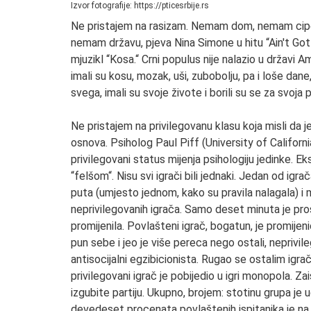
Izvor fotografije: https://pticesrbije.rs
Ne pristajem na rasizam. Nemam dom, nemam cipele
nemam državu, pjeva Nina Simone u hitu “Ain't Got
mjuzikl “Kosa.“ Crni populus nije nalazio u državi Ame
imali su kosu, mozak, uši, zubobolju, pa i loše dane, 
svega, imali su svoje živote i borili su se za svoj
Ne pristajem na privilegovanu klasu koja misli da je
osnova. Psiholog Paul Piff (University of Californ
privilegovani status mijenja psihologiju jedinke. E
“felšom“. Nisu svi igrači bili jednaki. Jedan od ig
puta (umjesto jednom, kako su pravila nalagala) i 
neprivilegovanih igrača. Samo deset minuta je pr
promijenila. Povlašteni igrač, bogatun, je promije
pun sebe i jeo je više pereca nego ostali, neprivil
antisocijalni egzibicionista. Rugao se ostalim igr
privilegovani igrač je pobijedio u igri monopola. Z
izgubite partiju. Ukupno, brojem: stotinu grupa j
devedeset procenata povlaštenih ispitanika je na pi