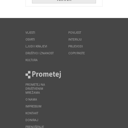
VIJESTI
POVIJEST
OSVRTI
INTERVJU
LJUDI I KRAJEVI
PRIJEVODI
DRUŠTVO I ZNANOST
COPY/PASTE
KULTURA
PROMETEJ NA
DRUŠTVENIM
MREŽAMA
O NAMA
IMPRESSUM
KONTAKT
DONIRAJ
PRENOŠENJE