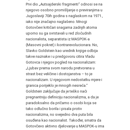
Prvi dio „Autsajderski fragmenti“ odnosi se na
njegovo osobno promišljanje o previranjima u
Jugoslaviji 70ih godina s naglaskom na 1971.,
iako nije značajno naglašeno. Mnogi
Gotovčevi kritičari snagama zadnjih atoma
uporno su ga svrstavali u red zloćudnih
nacionalista, separatista iz MASPOK-a
(Masovni pokret) i kontrarevolucionara. No,
Slavko Goldstein kao urednik knjige odbija
takve naznake i u predgovoru citira Vladu
Gotovca i njegov pogled na nacionalizam:
„Ljubav prema svom narodu pretvorena u
strast bez veličine i dostojanstva – to je
nacionalizam. U njegovom nedostatku mjere i
granica porijeklo je mnogih nesreća.“
Goldstein zaključuje da je teško naći
pregnantniju definiciju nacionalizma, a da je
paradoksalno da pričamo o osobi koja se
tako odlučno borila i pisala protiv
nacionalizma, no svejedno dva puta bila
osuđena kao nacionalist. Također, smatra da
Gotovčevo aktivno djelovanje u MASPOK-u ima