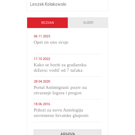
Leszek Kołakowski
BEZDAN
VIJESTI
06.11.2023
​Opet on ono svoje
17.10.2022
Kako se boriti za građansku
državu: vodič od 7 tačaka
28.04.2020
Portal Antimigrant: poziv na
otvaranje logora i progon
migranata poput bijesnih kerova
18.06.2016
Prilozi za novu Antologiju
suvremene hrvatske gluposti:
Kolinda i ekipa o navijačkim
huliganima
ARHIVA