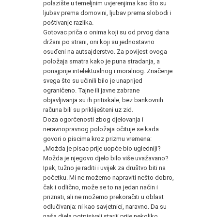
polazište u temeljnim uvjerenjima kao što su
ljubav prema domovini, ljubav prema slobodi i
poštivanje razlika.
Gotovac priča o onima koji su od prvog dana
držani po strani, oni koji su jednostavno
osuđeni na autsajderstvo. Za povijest ovoga
položaja smatra kako je puna stradanja, a
ponajprije intelektualnog i moralnog. Značenje
svega što su učinili bilo je unaprijed
ograničeno. Tajne ili javne zabrane
objavljivanja su ih pritiskale, bez bankovnih
računa bili su prikliješteni uz zid.
Doza ogorčenosti zbog djelovanja i
neravnopravnog položaja očituje se kada
govori o piscima kroz prizmu vremena:
„Možda je pisac prije uopće bio ugledniji?
Možda je njegovo djelo bilo više uvažavano?
Ipak, tužno je raditi i uvijek za društvo biti na
početku. Mi ne možemo napraviti nešto dobro,
čak i odlično, može se to na jedan način i
priznati, ali ne možemo prekoračiti u oblast
odlučivanja; ni kao savjetnici, naravno. Da su
naša djela potpisivali stariji prije nekoliko