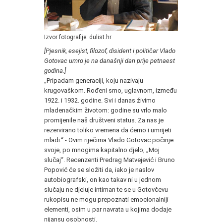
Izvor fotografije: dulist.hr
[Pjesnik, esejist, filozof, disident i političar Vlado
Gotovac umro je na današnji dan prije petnaest
godina.]
„Pripadam generaciji, koju nazivaju
krugovaškom. Rođeni smo, uglavnom, između
1922. i 1932. godine. Svi i danas živimo
mladenačkim životom: godine su vrlo malo
promijenile naš društveni status. Za nas je
rezervirano toliko vremena da ćemo i umrijeti
mladi.“ - Ovim riječima Vlado Gotovac počinje
svoje, po mnogima kapitalno djelo, „Moj
slučaj“. Recenzenti Predrag Matvejević i Bruno
Popović će se složiti da, iako je naslov
autobiografski, on kao takav ni u jednom
slučaju ne djeluje intiman te se u Gotovčevu
rukopisu ne mogu prepoznati emocionalniji
elementi, osim u par navrata u kojima dodaje
nijansu osobnosti.