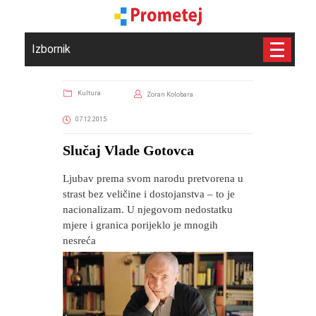
Izbornik
Kultura
Zoran Kolobara
07.12.2015
Slučaj Vlade Gotovca
Ljubav prema svom narodu pretvorena u
strast bez veličine i dostojanstva – to je
nacionalizam. U njegovom nedostatku
mjere i granica porijeklo je mnogih
nesreća