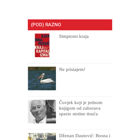
(POD) RAZNO
Simptomi kraja
Ne pristajem!
Čovjek koji je jednom
knjigom od zaborava
spasio stotine tisuća
drugih, prokletih i
uništenih
Dženan Dautović: Bosna i