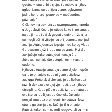
godina – ona bi bila sjajna i uvećavala njihov
ugled. Nama su donijela samo, uglavnom,
jadne honorare i ponekad – međusobna
priznanja.“
O članovima pokreta za ravnopravnost naroda
u Jugoslaviji često je isticao kako ih ne smatra
najboljima, ali uvijek govori s daškom žala jer
su mogli učiniti više jer su bili jednostavno ljudi
znanja. Autsajderstvo je pojam od kojeg Vlado
Gotovac ne bježi i rado mu se vraća. Prvi dio
zaključuje kako autsajderi nemaju što
žrtvovati, nemaju što ustupiti, osim vlastite
sudbine.
Njihovu situaciju smatraju samo dijelom opće;
da je to pitanje o sudbini generacije bez
zasluga. Početak djelovanja je obilježen bez
raznih dokaza o svojoj vjernosti, bez njihove
discipline. Kada piše o socijalizmu, smatra da
sve što su radili jest obično iskušavanje
socijalizma bez prethodnih iskustava i bez
straha ga stavljaju na kušnju; ili u pitanje.
Ratnici, kako i sam navodi, odgovarali su im s