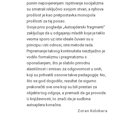
punim nepovjerenjem. Ispitivanje socijalizma
su smatrali isključivo svojom stvari, a njihova
prošlost je kao pretpostavka monopola
prošlosti za taj posao.
Svoje prvo poglavlje „Autsajderski fragmenti“
zaključuje da u odgajanju mladih koje je teklo
veoma sporo uz iste ideale čuvani su u
principu i isti odnosi, iste metode rada.
Pripremanje takvog kontinuiteta neizbježno je
vodilo formalizmu i pragmatizmu s
oponašanjem, što je slabilo prirodnu
elastičnost i smisao za odgovornost u onih,
koji su prihvatili osnove takve pedagogije. No,
što se god dogodilo, rezultat će sigurno
prekoračiti sve one koji su bili prestari za
objekte tog odgoja, a premadi da ga provode.
U književnosti, to znači da je sudbina
autsajdera konačna.
Zoran Kolobara