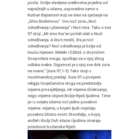
posta. Ovdje slavljena svetkovina je jedna od
najvažnijih u islamu, usporediva samo s
Kurban Bajramom koji se slavi na sjećanje na
„žrtvu Ibrahimovu“. Ovu noć zovu „Noć
određivanja i planiranja“ i Noć mira. Tako u suri
97 stoji: „Mi smo Kur’an počeli slati u Noći
određivanja. A šta ti misliš, šta je noć
određivanja? Noć određivanja je bolja od
tisuću mjeseci. Meleki i Džibril, s dozvolom
Gospodara svoga, spuštaju se u njoj zbog
odluke svake. Sigurnost je u njoj sve dok zora
ne svane.“ (sura 97,1-5) Tako stoji u
muslimanskoj predaji. Sura 97 u povijesti
religija čovječanstva stoga ne predstavlja
vrijeme prosvjetljenja, niti vrijeme iščekivanja,
nego vrijeme objave Božje Riječi ljudima. Time
je i u svijetu islama noć jedno posebno
vrijeme: vrijeme, u kojem ljudi osjećaju
posebnu blizinu svom Stvoritelju, u kojoj
anđeli i Božji Duh silaze i ljudima otvaraju
prisutnost božanske Riječi.