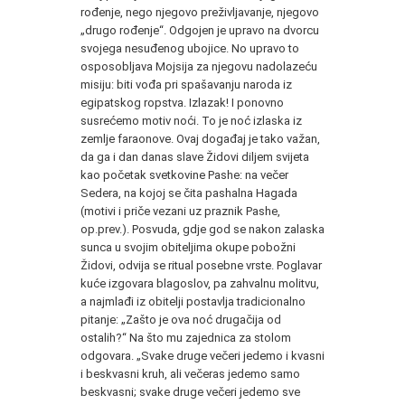
rođenje, nego njegovo preživljavanje, njegovo
„drugo rođenje“. Odgojen je upravo na dvorcu
svojega nesuđenog ubojice. No upravo to
osposobljava Mojsija za njegovu nadolazeću
misiju: biti vođa pri spašavanju naroda iz
egipatskog ropstva. Izlazak! I ponovno
susrećemo motiv noći. To je noć izlaska iz
zemlje faraonove. Ovaj događaj je tako važan,
da ga i dan danas slave Židovi diljem svijeta
kao početak svetkovine Pashe: na večer
Sedera, na kojoj se čita pashalna Hagada
(motivi i priče vezani uz praznik Pashe,
op.prev.). Posvuda, gdje god se nakon zalaska
sunca u svojim obiteljima okupe pobožni
Židovi, odvija se ritual posebne vrste. Poglavar
kuće izgovara blagoslov, pa zahvalnu molitvu,
a najmlađi iz obitelji postavlja tradicionalno
pitanje: „Zašto je ova noć drugačija od
ostalih?“ Na što mu zajednica za stolom
odgovara. „Svake druge večeri jedemo i kvasni
i beskvasni kruh, ali večeras jedemo samo
beskvasni; svake druge večeri jedemo sve