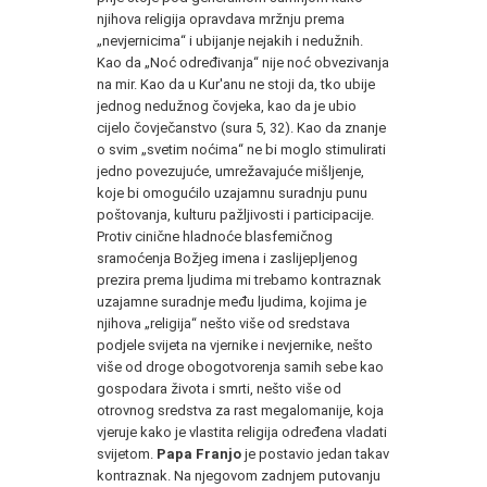
njihova religija opravdava mržnju prema
„nevjernicima“ i ubijanje nejakih i nedužnih.
Kao da „Noć određivanja“ nije noć obvezivanja
na mir. Kao da u Kur'anu ne stoji da, tko ubije
jednog nedužnog čovjeka, kao da je ubio
cijelo čovječanstvo (sura 5, 32). Kao da znanje
o svim „svetim noćima“ ne bi moglo stimulirati
jedno povezujuće, umrežavajuće mišljenje,
koje bi omogućilo uzajamnu suradnju punu
poštovanja, kulturu pažljivosti i participacije.
Protiv cinične hladnoće blasfemičnog
sramoćenja Božjeg imena i zaslijepljenog
prezira prema ljudima mi trebamo kontraznak
uzajamne suradnje među ljudima, kojima je
njihova „religija“ nešto više od sredstava
podjele svijeta na vjernike i nevjernike, nešto
više od droge obogotvorenja samih sebe kao
gospodara života i smrti, nešto više od
otrovnog sredstva za rast megalomanije, koja
vjeruje kako je vlastita religija određena vladati
svijetom.
Papa Franjo
je postavio jedan takav
kontraznak. Na njegovom zadnjem putovanju