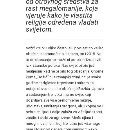
od otrovnog sredstva za
rast megalomanije, koja
vjeruje kako je vlastita
religija određena vladati
svijetom.
Božić 2015
: Koliko često je u povijesti to veliko
obećanje osramoćeno i izdano, pa i 2015. No
to se obećanje ne može ni poreći ni izostaviti
iz kršćanske poruke. Naš svijet bi bio još
neutješniji kad ne bi bilo tog obećanja. Onome
kome „Božić“ nije izvanjski ritual, niti je svake
godine nadglasan trgovinom i strkom, taj
ostaje obvezan na to obećanje Božića. Upravo
u sadašnjem trenutku imamo svijet koji
doživljava sve više prekomjerne mržnje,
ubojstava, uništenja i progona, ali u kojem se i
nebrojeni ljudi i dalje zalažu za više ljudskosti,
zaštite i skrbi za ugrožene. Među njima i
mnogi muslimani, koji trenutno još više nego
prije stoje pod generalnom sumnjom kako