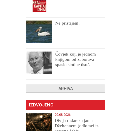
Ne pristajem!
Čovjek koji je jednom
knjigom od zaborava
spasio stotine tisuća
drugih, prokletih i
uništenih
ARHIVA
IZDVOJENO
02.08.2026
Divlja rudarska jama
Džehennem (odlomci iz
romana Jahja