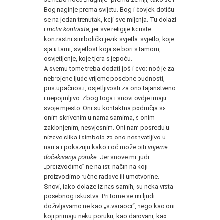
Bog naginje prema svijetu. Bog i čovjek dotiču
se na jedan trenutak, koji sve mijenja. Tu dolazi
i
motiv kontrasta,
jer sve religije koriste
kontrastni simbolički jezik svjetla: svjetlo, koje
sja u tami, svjetlost koja se bori s tamom,
osvjetljenje, koje tjera sljepoću.
A svemu tome treba dodati još i ovo: noć je za
nebrojene ljude vrijeme posebne budnosti,
pristupačnosti, osjetljivosti za ono tajanstveno
i nepojmljivo. Zbog toga i snovi ovdje imaju
svoje mjesto. Oni su kontaktna područja sa
onim skrivenim u nama samima, s onim
zaklonjenim, nesvjesnim. Oni nam posreduju
nizove slika i simbola za ono neshvatljivo u
nama i pokazuju kako noć može biti
vrijeme
dočekivanja poruke
. Jer snove mi ljudi
„proizvodimo“ ne na isti način na koji
proizvodimo ručne radove ili umotvorine.
Snovi, iako dolaze iz nas samih, su neka vrsta
posebnog iskustva. Pri tome se mi ljudi
doživljavamo ne kao „stvaraoci“, nego kao oni
koji primaju neku poruku, kao darovani, kao