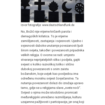
Izvor fotografije: www.deutschlandfunk.de
No, Božić nije vrijeme kričavih parola i
demagoških krilatica. To je vrijeme
zamišljenosti, zastajanja i svjesnosti. Ujedno i
svjesnosti duboke unutarnje povezanosti ljudi
širom svijeta, također i povezanosti pripadnika
velikih religija. O ovome se radi: umjesto
stvaranja neprijateljskih slika i podjela, gajiti
svijest o koliko raznolikoj toliko i slično
dubokoj povezanosti s onim zaista
božanskim, koje uvijek kao posljedicu ima
određenu moralnu svijest čovječanstva. Ta
nutarnja povezanost dolazi do izražaja upravo
tamo, gdje se u religijama slave „svete noći“.
Svijest o njima može istodobno promicati
međureligijski umreženo razmišljanje, kulturu
uzajamne pažljivosti i participacije, jer onaj koji