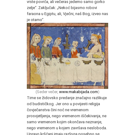
vrste povrća, ali večeras jedemo samo gorko
zelje“. Zaključak: „Nekoć bijasmo robovi
faraona u Egiptu, ali, Vječni, naš Bog, izveo nas
je otamo“.
(Seder večer,
www.makabijada.com
)
Time se židovsko predanje značajno razlikuje
od budističkog. Jer ono u povijesti religija
čovječanstva čini noć ne vremenom
prosvjetljenja, nego vremenom iščekivanja, ne
samo vremenom kojim okončava neznanje,
nego vremenom u kojem završava nesloboda.
Upravo kršćani imaju razloga posebno se