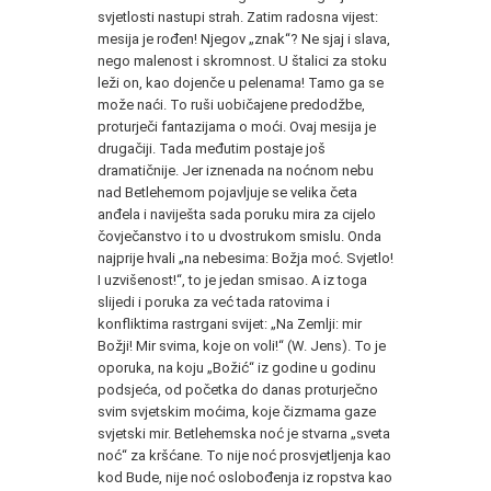
svjetlosti nastupi strah. Zatim radosna vijest:
mesija je rođen! Njegov „znak“? Ne sjaj i slava,
nego malenost i skromnost. U štalici za stoku
leži on, kao dojenče u pelenama! Tamo ga se
može naći. To ruši uobičajene predodžbe,
proturječi fantazijama o moći. Ovaj mesija je
drugačiji. Tada međutim postaje još
dramatičnije. Jer iznenada na noćnom nebu
nad Betlehemom pojavljuje se velika četa
anđela i naviješta sada poruku mira za cijelo
čovječanstvo i to u dvostrukom smislu. Onda
najprije hvali „na nebesima: Božja moć. Svjetlo!
I uzvišenost!“, to je jedan smisao. A iz toga
slijedi i poruka za već tada ratovima i
konfliktima rastrgani svijet: „Na Zemlji: mir
Božji! Mir svima, koje on voli!“ (W. Jens). To je
oporuka, na koju „Božić“ iz godine u godinu
podsjeća, od početka do danas proturječno
svim svjetskim moćima, koje čizmama gaze
svjetski mir. Betlehemska noć je stvarna „sveta
noć“ za kršćane. To nije noć prosvjetljenja kao
kod Bude, nije noć oslobođenja iz ropstva kao