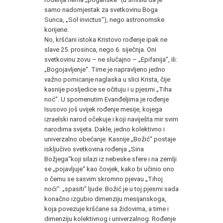
samo nadomjestak za svetkovinu Boga
Sunca, „Sol invictus“), nego astronomske
korijene.
No, kršćani istoka Kristovo rođenje ipak ne
slave 25. prosinca, nego 6. siječnja. Oni
svetkovinu zovu – ne slučajno – „Epifanija”, ili:
„Bogojavljenje“. Time je napravljeno jedno
važno pomicanje naglaska u slici Krista, čije
kasnije posljedice se očituju i u pjesmi „Tiha
noć“. U spomenutim Evanđeljima je rođenje
Isusovo još uvijek rođenje mesije, kojega
izraelski narod očekuje i koji naviješta mir svim
narodima svijeta. Dakle, jedno kolektivno i
univerzalno obećanje. Kasnije „Božić“ postaje
isključivo svetkovina rođenja „Sina
Božjega“koji silazi iz nebeske sfere i na zemlji
se „pojavljuje“ kao čovjek, kako bi učinio ono
o čemu se sasvim skromno pjevau „Tihoj
noći“: „spasiti“ ljude. Božić je u toj pjesmi sada
konačno izgubio dimenziju mesijanskoga,
koja povezuje kršćane sa židovima, a time i
dimenziju kolektivnog i univerzalnog. Rođenje