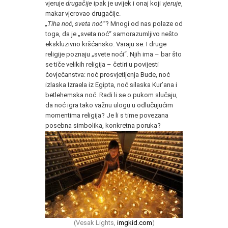
vjeruje
drugačije
ipak je uvijek i onaj koji
vjeruje
,
makar vjerovao drugačije.
„Tiha noć, sveta noć“
? Mnogi od nas polaze od
toga, da je „sveta noć“ samorazumljivo nešto
ekskluzivno kršćansko. Varaju se. I druge
religije poznaju „svete noći“. Njih ima – bar što
se tiče velikih religija – četiri u povijesti
čovječanstva: noć prosvjetljenja Bude, noć
izlaska Izraela iz Egipta, noć silaska Kur’ana i
betlehemska noć. Radi li se o pukom slučaju,
da noć igra tako važnu ulogu u odlučujućim
momentima religija? Je li s time povezana
posebna simbolika, konkretna poruka?
(Vesak Lights,
imgkid.com
)