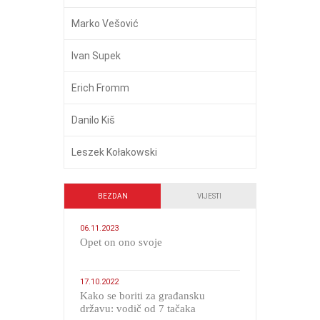
Marko Vešović
Ivan Supek
Erich Fromm
Danilo Kiš
Leszek Kołakowski
BEZDAN
VIJESTI
06.11.2023
​Opet on ono svoje
17.10.2022
Kako se boriti za građansku
državu: vodič od 7 tačaka