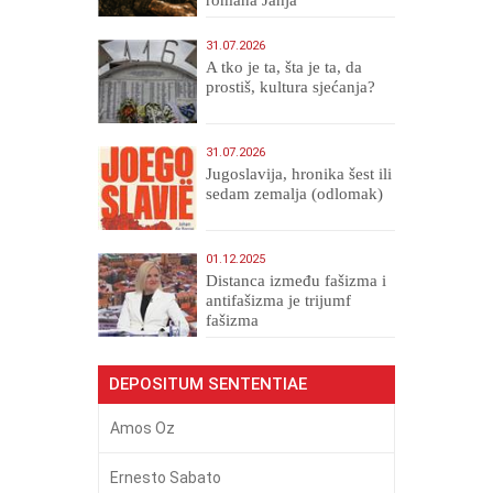
Veličanstveni)
31.07.2026
A tko je ta, šta je ta, da
prostiš, kultura sjećanja?
31.07.2026
Jugoslavija, hronika šest ili
sedam zemalja (odlomak)
01.12.2025
Distanca između fašizma i
antifašizma je trijumf
fašizma
DEPOSITUM SENTENTIAE
Amos Oz
Ernesto Sabato