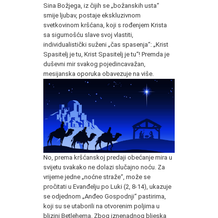
Sina Božjega, iz čijih se „božanskih usta“
smije ljubav, postaje ekskluzivnom
svetkovinom kršćana, koji s rođenjem Krista
sa sigurnošću slave svoj vlastiti,
individualistički suženi „čas spasenja“: „Krist
Spasitelj je tu, Krist Spasitelj je tu“! Premda je
duševni mir svakog pojedincavažan,
mesijanska oporuka obavezuje na više.
No, prema kršćanskoj predaji obećanje mira u
svijetu svakako ne dolazi slučajno noću. Za
vrijeme jedne „noćne straže“, može se
pročitati u Evanđelju po Luki (2, 8-14), ukazuje
se odjednom „Anđeo Gospodnji“ pastirima,
koji su se utaborili na otvorenim poljima u
blizini Betlehema. Zbog iznenadnog bljeska