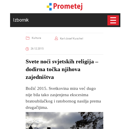
Izbornik
Kultura
Karl-Josef Kuschel
26.12.2015
Svete noći svjetskih religija –
dodirna točka njihova
zajedništva
Božić 2015. Svetkovina mira već dugo
nije bila tako zasjenjena ekscesima
bratoubilačkog i ratobornog nasilja prema
drugačijima.