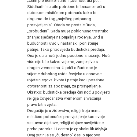
„četiri plemenite istine“ i „osmostruki put“.
Siddharthi su bile potrebne tri besane noći u
dubokom mističnom potonuću kako bi
dogurao do tog „najvišeg potpunog
prosvjetljenja“. Otada on postaje Buda,
„probuđeni“. Sada mu je poklonjeno trostruko
znanje: sjećanje na prijašnja rođenja, uvid u
budućnost i uvid u nastanak i poništenje
patnje. Tako pripovijeda budistička predaja.
Ona je dala noći jedno posebno značenje. Noć
više nije bilo kakvo vrijeme, zamjenjivo s
drugim vremenima. U priči o Budi noć je
vrijeme dubokog uvida čovjeka u osnovne
uvjete njegova života i patnje kao i posebne
otvorenosti za spoznaju, za prosvjetljenje.
Ukratko: budistička predaja čini noć u povijesti
religija čovječanstva vremenom shvaćanja
prave biti svijeta.
Drugačije je u židovstvu, religiji koja nema
mistično potonuće i prosvjetljenje kao svoje
sastavne dijelove, religiji objave naviještene
preko proroka. U centru je epohalni lik
Mojsija
.
Ovaj put nije se „čudesno“ desilo njegovo