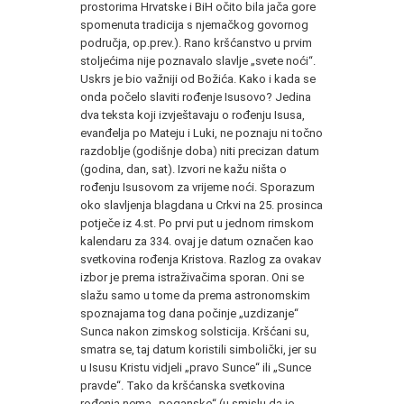
prostorima Hrvatske i BiH očito bila jača gore
spomenuta tradicija s njemačkog govornog
područja, op.prev.). Rano kršćanstvo u prvim
stoljećima nije poznavalo slavlje „svete noći“.
Uskrs je bio važniji od Božića. Kako i kada se
onda počelo slaviti rođenje Isusovo? Jedina
dva teksta koji izvještavaju o rođenju Isusa,
evanđelja po Mateju i Luki, ne poznaju ni točno
razdoblje (godišnje doba) niti precizan datum
(godina, dan, sat). Izvori ne kažu ništa o
rođenju Isusovom za vrijeme noći. Sporazum
oko slavljenja blagdana u Crkvi na 25. prosinca
potječe iz 4.st. Po prvi put u jednom rimskom
kalendaru za 334. ovaj je datum označen kao
svetkovina rođenja Kristova. Razlog za ovakav
izbor je prema istraživačima sporan. Oni se
slažu samo u tome da prema astronomskim
spoznajama tog dana počinje „uzdizanje“
Sunca nakon zimskog solsticija. Kršćani su,
smatra se, taj datum koristili simbolički, jer su
u Isusu Kristu vidjeli „pravo Sunce“ ili „Sunce
pravde“. Tako da kršćanska svetkovina
rođenja nema „poganske“ (u smislu da je