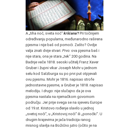
A „tiha noć, sveta noć“
kršćana
?
Pri točnijem
određivanju popularna, međunarodno raširena
pjesma i nije baš od pomoći. Zašto? Ovdje
valja znati dvije stvari.
Prvo:
ova pjesma baš i
nije stara, ona je stara „tek“ 200 godina. Na
Badnje veče 1818. seoski učitelj Franz Xaver
Gruber i župni vikar Joseph Mohr u jednom
selu kod Salzburga su po prvi put otpjevali
ovu pjesmu. Mohr je 1816. napisao strofe
jednostavne pjesme, a Gruber je 1818. napisao
melodiju. I
drugo:
nije slučajno da je ova
pjesma nastala na njemačkom govornom
području. Jer prije svega se na sjeveru Europe
od 19.st. Kristovo rođenje slavilo u jednoj
„svetoj noći“, u „Kristovoj noći“ ili „ponoćki“. U
drugim krajevima je jača tradicija ranog
misnog slavlja na Božićno jutro (očito je na