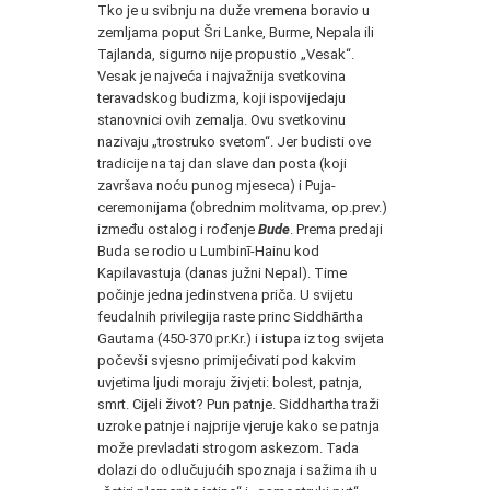
Tko je u svibnju na duže vremena boravio u
zemljama poput Šri Lanke, Burme, Nepala ili
Tajlanda, sigurno nije propustio „Vesak“.
Vesak je najveća i najvažnija svetkovina
teravadskog budizma, koji ispovijedaju
stanovnici ovih zemalja. Ovu svetkovinu
nazivaju „trostruko svetom“. Jer budisti ove
tradicije na taj dan slave dan posta (koji
završava noću punog mjeseca) i Puja-
ceremonijama (obrednim molitvama, op.prev.)
između ostalog i rođenje
Bude
. Prema predaji
Buda se rodio u Lumbinī-Hainu kod
Kapilavastuja (danas južni Nepal). Time
počinje jedna jedinstvena priča. U svijetu
feudalnih privilegija raste princ Siddhārtha
Gautama (450-370 pr.Kr.) i istupa iz tog svijeta
počevši svjesno primijećivati pod kakvim
uvjetima ljudi moraju živjeti: bolest, patnja,
smrt. Cijeli život? Pun patnje. Siddhartha traži
uzroke patnje i najprije vjeruje kako se patnja
može prevladati strogom askezom. Tada
dolazi do odlučujućih spoznaja i sažima ih u