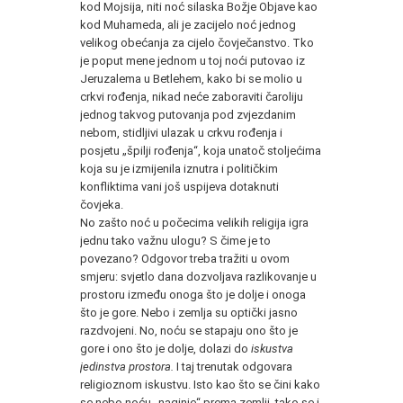
kod Mojsija, niti noć silaska Božje Objave kao
kod Muhameda, ali je zacijelo noć jednog
velikog obećanja za cijelo čovječanstvo. Tko
je poput mene jednom u toj noći putovao iz
Jeruzalema u Betlehem, kako bi se molio u
crkvi rođenja, nikad neće zaboraviti čaroliju
jednog takvog putovanja pod zvjezdanim
nebom, stidljivi ulazak u crkvu rođenja i
posjetu „špilji rođenja“, koja unatoč stoljećima
koja su je izmijenila iznutra i političkim
konfliktima vani još uspijeva dotaknuti
čovjeka.
No zašto noć u počecima velikih religija igra
jednu tako važnu ulogu? S čime je to
povezano? Odgovor treba tražiti u ovom
smjeru: svjetlo dana dozvoljava razlikovanje u
prostoru između onoga što je dolje i onoga
što je gore. Nebo i zemlja su optički jasno
razdvojeni. No, noću se stapaju ono što je
gore i ono što je dolje, dolazi do
iskustva
jedinstva prostora.
I taj trenutak odgovara
religioznom iskustvu. Isto kao što se čini kako
se nebo noću „naginje“ prema zemlji, tako se i