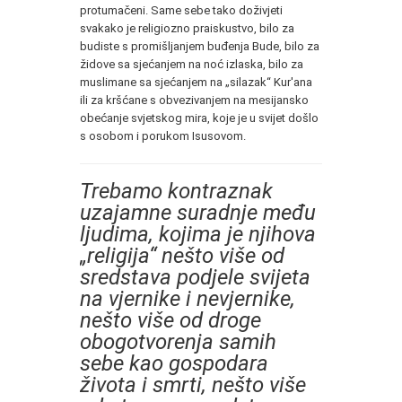
protumačeni. Same sebe tako doživjeti
svakako je religiozno praiskustvo, bilo za
budiste s promišljanjem buđenja Bude, bilo za
židove sa sjećanjem na noć izlaska, bilo za
muslimane sa sjećanjem na „silazak“ Kur'ana
ili za kršćane s obvezivanjem na mesijansko
obećanje svjetskog mira, koje je u svijet došlo
s osobom i porukom Isusovom.
Trebamo kontraznak
uzajamne suradnje među
ljudima, kojima je njihova
„religija“ nešto više od
sredstava podjele svijeta
na vjernike i nevjernike,
nešto više od droge
obogotvorenja samih
sebe kao gospodara
života i smrti, nešto više