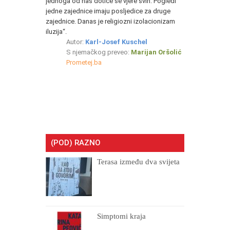
jednoga od nas dotiče se vjere svih. Pogledi
jedne zajednice imaju posljedice za druge
zajednice. Danas je religiozni izolacionizam
iluzija“.
Autor:
Karl-Josef Kuschel
S njemačkog preveo:
Marijan Oršolić
Prometej.ba
(POD) RAZNO
Terasa između dva svijeta
Simptomi kraja