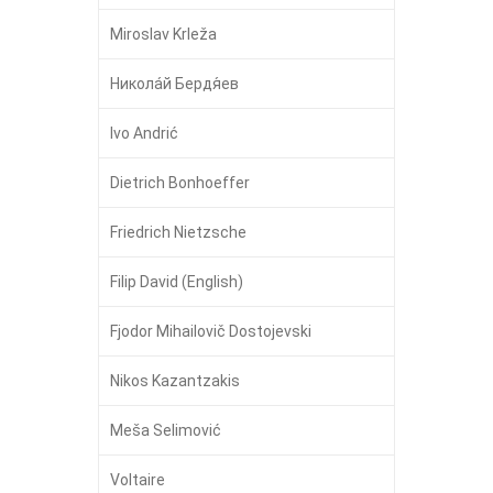
Miroslav Krleža
Никола́й Бердя́ев
Ivo Andrić
Dietrich Bonhoeffer
Friedrich Nietzsche
Filip David (English)
Fjodor Mihailovič Dostojevski
Nikos Kazantzakis
Meša Selimović
Voltaire