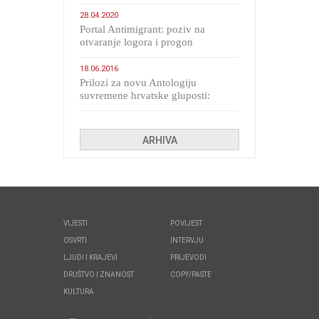
28.04.2020
Portal Antimigrant: poziv na
otvaranje logora i progon
migranata poput bijesnih kerova
18.06.2016
Prilozi za novu Antologiju
suvremene hrvatske gluposti:
Kolinda i ekipa o navijačkim
huliganima
ARHIVA
VIJESTI
POVIJEST
OSVRTI
INTERVJU
LJUDI I KRAJEVI
PRIJEVODI
DRUŠTVO I ZNANOST
COPY/PASTE
KULTURA