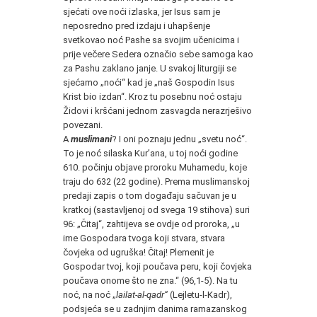
sjećati ove noći izlaska, jer Isus sam je
neposredno pred izdaju i uhapšenje
svetkovao noć Pashe sa svojim učenicima i
prije večere Sedera označio sebe samoga kao
za Pashu zaklano janje. U svakoj liturgiji se
sjećamo „noći“ kad je „naš Gospodin Isus
Krist bio izdan“. Kroz tu posebnu noć ostaju
Židovi i kršćani jednom zasvagda nerazrješivo
povezani.
A
muslimani
? I oni poznaju jednu „svetu noć“.
To je noć silaska Kur’ana, u toj noći godine
610. počinju objave proroku Muhamedu, koje
traju do 632 (22 godine). Prema muslimanskoj
predaji zapis o tom događaju sačuvan je u
kratkoj (sastavljenoj od svega 19 stihova) suri
96: „Čitaj“, zahtijeva se ovdje od proroka, „u
ime Gospodara tvoga koji stvara, stvara
čovjeka od ugruška! Čitaj! Plemenit je
Gospodar tvoj, koji poučava peru, koji čovjeka
poučava onome što ne zna.“ (96,1-5). Na tu
noć, na noć „
lailat-al-qadr“
(Lejletu-l-Kadr),
podsjeća se u zadnjim danima ramazanskog