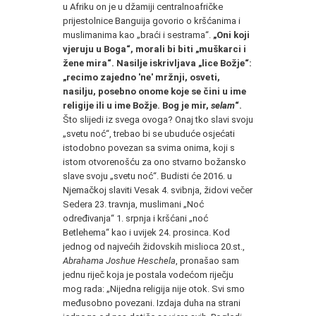
u Afriku on je u džamiji centralnoafričke
prijestolnice Banguija govorio o kršćanima i
muslimanima kao „braći i sestrama“.
„Oni koji
vjeruju u Boga“, morali bi biti „muškarci i
žene mira“. Nasilje iskrivljava „lice Božje“:
„recimo zajedno 'ne' mržnji, osveti,
nasilju, posebno onome koje se čini u ime
religije ili u ime Božje. Bog je mir,
selam
“.
Što slijedi iz svega ovoga? Onaj tko slavi svoju
„svetu noć“, trebao bi se ubuduće osjećati
istodobno povezan sa svima onima, koji s
istom otvorenošću za ono stvarno božansko
slave svoju „svetu noć“. Budisti će 2016. u
Njemačkoj slaviti Vesak 4. svibnja, židovi večer
Sedera 23. travnja, muslimani „Noć
određivanja“ 1. srpnja i kršćani „noć
Betlehema“ kao i uvijek 24. prosinca. Kod
jednog od najvećih židovskih mislioca 20.st.,
Abrahama Joshue Heschela
, pronašao sam
jednu riječ koja je postala vodećom riječju
mog rada: „Nijedna religija nije otok. Svi smo
međusobno povezani. Izdaja duha na strani