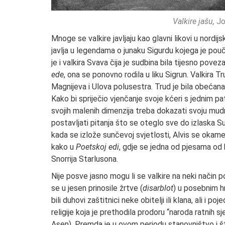
Valkire jašu,
Jo
Mnoge se valkire javljaju kao glavni likovi u nordi
javlja u legendama o junaku Sigurdu kojega je pouč
je i valkira Svava čija je sudbina bila tijesno po
ede
, ona se ponovno rodila u liku Sigrun. Valkira T
Magnijeva i Ulova polusestra. Trud je bila obećana
Kako bi spriječio vjenčanje svoje kćeri s jednim pa
svojih malenih dimenzija treba dokazati svoju mud
postavljati pitanja što se oteglo sve do izlaska Su
kada se izlože sunčevoj svjetlosti, Alvis se okame
kako u
Poetskoj edi
, gdje se jedna od pjesama od 
Snorrija Starlusona.
Nije posve jasno mogu li se valkire na neki način 
se u jesen prinosile žrtve (
disarblot
) u posebnim hr
bili duhovi zaštitnici neke obitelji ili klana, ali i
religije koja je prethodila prodoru “naroda ratnih sje
Asen). Premda je u ovom periodu stanovništvo i š