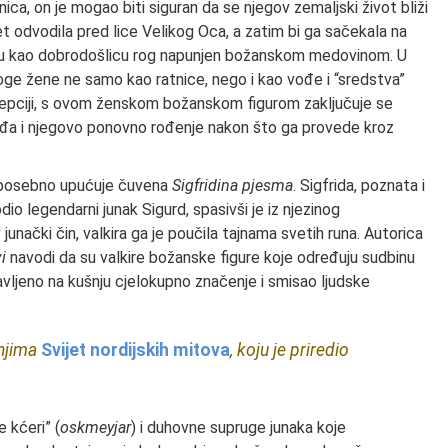
ca, on je mogao biti siguran da se njegov zemaljski život bliži
et odvodila pred lice Velikog Oca, a zatim bi ga sačekala na
mu kao dobrodošlicu rog napunjen božanskom medovinom. U
loge žene ne samo kao ratnice, nego i kao vođe i “sredstva”
cepciji, s ovom ženskom božanskom figurom zaključuje se
ađa i njegovo ponovno rođenje nakon što ga provede kroz
to posebno upućuje čuvena
Sigfridina pjesma
. Sigfrida, poznata i
dio legendarni junak Sigurd, spasivši je iz njezinog
unački čin, valkira ga je poučila tajnama svetih runa. Autorica
i
navodi da su valkire božanske figure koje određuju sudbinu
stavljeno na kušnju cjelokupno značenje i smisao ljudske
 njima
Svijet nordijskih mitova
, koju je priredio
 kćeri” (
oskmeyjar
) i duhovne supruge junaka koje