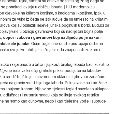
ose nebeske tajne, simbol su objave božanskog zbog čega se
 se ponekad javljaju u obličju labuda.
[1]
U modernoj su
e djevojke na krilatim konjima, s kacigama i kopljima. Ipak, u
sinonim za vuka iz čega se zaključuje da su umjesto na krilatim
ova koji su obilazili leševe junaka poginulih u borbi. Budući da
 pojavljivale u obličju gavranova koji su nadlijetali bojna polja
o,
čopori vukova i gavranovi koji nadlijeću polje nakon
odabirale junake
. Osim toga, one često pristupaju četama
ko svojstvo očituje i u činjenici da znaju jahati zrakom i
ničke razjarenosti u bitci i ljupkost bijelog labuda kao izuzetno
Algiz
je runa valkira čiji grafički prikaz podsjeća na labudov
tak u središte, što je u savršenom skladu s njihovom zadaćom
dsjeća na gracioznost bijeloga labuda. Prikazivane su kao žene
ukama i bujnom kosom. Njihov se tjelesni izgled savršeno uklapao
t, odlučnost i nutarnju snagu koja odlikuje svakog ratnika
ane ne samo kao duhovne, nego i kao tjelesne vođe i supruge