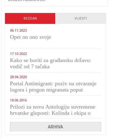
BEZDAN
VIJESTI
06.11.2023
​Opet on ono svoje
17.10.2022
Kako se boriti za građansku državu:
vodič od 7 tačaka
28.04.2020
Portal Antimigrant: poziv na otvaranje
logora i progon migranata poput
bijesnih kerova
18.06.2016
Prilozi za novu Antologiju suvremene
hrvatske gluposti: Kolinda i ekipa o
navijačkim huliganima
ARHIVA