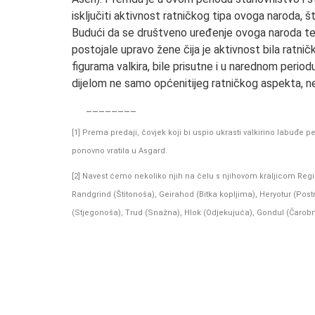
isključiti aktivnost ratničkog tipa ovoga naroda, š
Budući da se društveno uređenje ovoga naroda temel
postojale upravo žene čija je aktivnost bila ratnič
figurama valkira, bile prisutne i u narednom perio
dijelom ne samo općenitijeg ratničkog aspekta, 
________
[1] Prema predaji, čovjek koji bi uspio ukrasti valkirino labuđe 
ponovno vratila u Asgard.
[2] Navest ćemo nekoliko njih na čelu s njihovom kraljicom Reginle
Randgrind (Štitonoša), Geirahod (Bitka kopljima), Heryotur (Post
(Stjegonoša), Trud (Snažna), Hlok (Odjekujuća), Gondul (Čarobni 
.