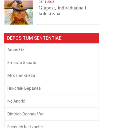
08.11.2025
Glupost, individualna i
kolektivna
DEPOSITUM SENTENTIAE
Amos Oz
Ernesto Sabato
Miroslav Krleža
Никола́й Бердя́ев
Ivo Andrić
Dietrich Bonhoeffer
Friedrich Nietzsche