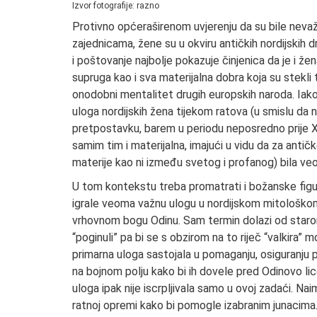
Izvor fotografije: razno
Protivno općeraširenom uvjerenju da su bile nevaž
zajednicama, žene su u okviru antičkih nordijskih dr
i poštovanje najbolje pokazuje činjenica da je i že
supruga kao i sva materijalna dobra koja su stekli 
onodobni mentalitet drugih europskih naroda. Iako 
uloga nordijskih žena tijekom ratova (u smislu da ne
pretpostavku, barem u periodu neposredno prije X. 
samim tim i materijalna, imajući u vidu da za antič
materije kao ni između svetog i profanog) bila ve
U tom kontekstu treba promatrati i božanske figur
igrale veoma važnu ulogu u nordijskom mitološkom
vrhovnom bogu Odinu. Sam termin dolazi od star
“poginuli” pa bi se s obzirom na to riječ “valkira”
primarna uloga sastojala u pomaganju, osiguranju po
na bojnom polju kako bi ih dovele pred Odinovo li
uloga ipak nije iscrpljivala samo u ovoj zadaći. Naim
ratnoj opremi kako bi pomogle izabranim junacima