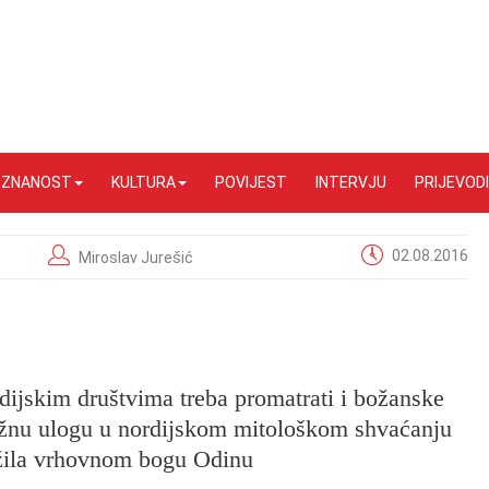
I ZNANOST
KULTURA
POVIJEST
INTERVJU
PRIJEVODI
02.08.2016
Miroslav Jurešić
dijskim društvima treba promatrati i božanske
važnu ulogu u nordijskom mitološkom shvaćanju
užila vrhovnom bogu Odinu