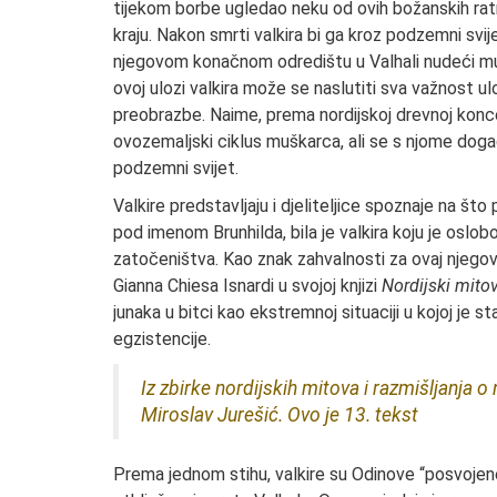
tijekom borbe ugledao neku od ovih božanskih ratni
kraju. Nakon smrti valkira bi ga kroz podzemni svij
njegovom konačnom odredištu u Valhali nudeći 
ovoj ulozi valkira može se naslutiti sva važnost u
preobrazbe. Naime, prema nordijskoj drevnoj kon
ovozemaljski ciklus muškarca, ali se s njome dog
podzemni svijet.
Valkire predstavljaju i djeliteljice spoznaje na š
pod imenom Brunhilda, bila je valkira koju je oslobo
zatočeništva. Kao znak zahvalnosti za ovaj njegov j
Gianna Chiesa Isnardi u svojoj knjizi
Nordijski mitov
junaka u bitci kao ekstremnoj situaciji u kojoj je 
egzistencije.
Iz zbirke nordijskih mitova i razmišljanja o
Miroslav Jurešić. Ovo je 13. tekst
Prema jednom stihu, valkire su Odinove “posvojene