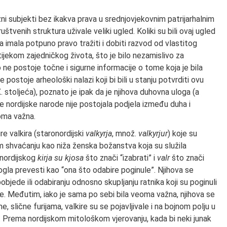
ni subjekti bez ikakva prava u srednjovjekovnim patrijarhalnim
uštvenih struktura uživale veliki ugled. Koliki su bili ovaj ugled
na imala potpuno pravo tražiti i dobiti razvod od vlastitog
tijekom zajedničkog života, što je bilo nezamislivo za
ne postoje točne i sigurne informacije o tome koja je bila
 postoje arheološki nalazi koji bi bili u stanju potvrditi ovu
stoljeća), poznato je ipak da je njihova duhovna uloga (a
ke nordijske narode nije postojala podjela između duha i
oma važna.
e valkira (staronordijski
valkyrja
, množ.
valkyrjur
) koje su
 shvaćanju kao niža ženska božanstva koja su služila
onordijskog
kirja su kjosa
što znači “izabrati” i
valr
što znači
 mogla prevesti kao “ona što odabire poginule”. Njihova se
bjede ili odabiranju odnosno skupljanju ratnika koji su poginuli
ce. Međutim, iako je sama po sebi bila veoma važna, njihova se
e, slične furijama, valkire su se pojavljivale i na bojnom polju u
. Prema nordijskom mitološkom vjerovanju, kada bi neki junak