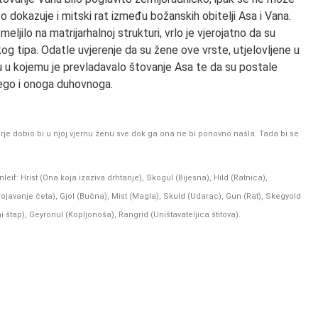
to dokazuje i mitski rat između božanskih obitelji Asa i Vana.
jilo na matrijarhalnoj strukturi, vrlo je vjerojatno da su
kog tipa. Odatle uvjerenje da su žene ove vrste, utjelovljene u
du u kojemu je prevladavalo štovanje Asa te da su postale
nego i onoga duhovnoga.
perje dobio bi u njoj vjernu ženu sve dok ga ona ne bi ponovno našla. Tada bi se
if: Hrist (Ona koja izaziva drhtanje), Skogul (Bijesna), Hild (Ratnica),
rojavanje četa), Gjol (Bučna), Mist (Magla), Skuld (Udarac), Gun (Rat), Skegyold
štap), Geyronul (Kopljonoša), Rangrid (Uništavateljica štitova).