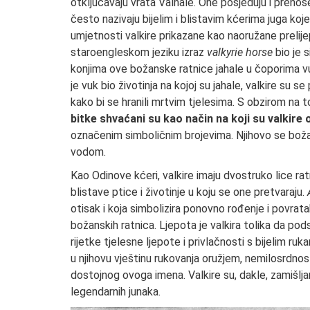
otključavaju vrata Valhale. One posjeduju i pren
često nazivaju bijelim i blistavim kćerima juga koje
umjetnosti valkire prikazane kao naoružane prelijep
staroengleskom jeziku izraz
valkyrie horse
bio je 
konjima ove božanske ratnice jahale u čoporima vuk
je vuk bio životinja na kojoj su jahale, valkire su se
kako bi se hranili mrtvim tjelesima. S obzirom na t
bitke shvaćani su kao način na koji su valkire 
označenim simboličnim brojevima. Njihovo se božans
vodom.
Kao Odinove kćeri, valkire imaju dvostruko lice rat
blistave ptice i životinje u koju se one pretvaraju.
otisak i koja simbolizira ponovno rođenje i povra
božanskih ratnica. Ljepota je valkira tolika da po
rijetke tjelesne ljepote i privlačnosti s bijelim r
u njihovu vještinu rukovanja oružjem, nemilosrdnos
dostojnog ovoga imena. Valkire su, dakle, zamišlj
legendarnih junaka.