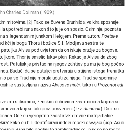
hn Charles Dollman (1909.)
jskim mitovima.
[2]
Tako se čuvena Brunhilda, valkira spoznaje,
ila upotrebi runa nakon što ju je on spasio. Osim nje, poznata
vezana s legendarnim junakom Helgijem. Prema autoru
Poetske
rud kći je boga Thora i božice Sif, Modijeva sestra te
 patuljku Alvisu pod uvjetom da on iskuje oružje za bogove.
tuljkom, Thor je smislio lukav plan. Rekao je Alvisu da zbog
rost. Patuljak je pristao na njegov zahtjev pa mu je bog počeo
nca. Budući da se patuljci pretvaraju u stijene istoga trenutka
nio pa se Trud nije morala udati za njega. Trud se spominje
kojih je sastavljena naziva
Alvisove riječi
, tako i u
Prozonoj edi
povezati s disirama, ženskim duhovima zaštitnicima kojima su
amovima koji su bili njima posvećeni (tzv.
disarsalr
). Disir su
 pojedinaca. One su vjerojatno zaostatak drevne matrijarhalne
kira” kako su bili identificirani indoeuropski osvajači (usp. Asi ili
tovanje Vana bilo poglavito zemljoradničko, ipak se ne može