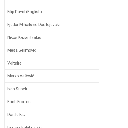
Filip David (English)
Fjodor Mihailovič Dostojevski
Nikos Kazantzakis
Meša Selimović
Voltaire
Marko Vešović
Ivan Supek
Erich Fromm
Danilo Kiš
Leszek Kołakowski