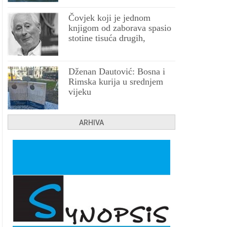
Čovjek koji je jednom
knjigom od zaborava spasio
stotine tisuća drugih,
prokletih i uništenih
Dženan Dautović: Bosna i
Rimska kurija u srednjem
vijeku
ARHIVA