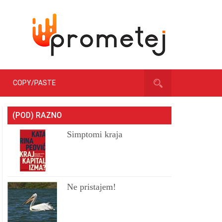
COPY/PASTE
(POD) RAZNO
Simptomi kraja
Ne pristajem!