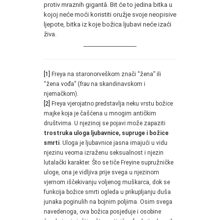
protiv mraznih gigantâ. Bit će to jedina bitka u
kojoj neće moći koristiti oružje svoje neopisive
ljepote, bitka iz koje božica ljubavi neće izaći
živa.
__________________
[1]
Freya na staronorveškom znači “žena” ili
“žena vođa” (
frau
na skandinavskom i
njemačkom).
[2]
Freya vjerojatno predstavlja neku vrstu božice
majke koja je čašćena u mnogim antičkim
društvima. U njezinoj se pojavi može zapaziti
trostruka uloga ljubavnice, supruge i božice
smrti
. Uloga je ljubavnice jasna imajući u vidu
njezinu veoma izraženu seksualnost i njezin
lutalački karakter. Što se tiče Freyine supružničke
uloge, ona je vidljiva prije svega u njezinom
vjernom iščekivanju voljenog muškarca, dok se
funkcija božice smrti ogleda u prikupljanju duša
junaka poginulih na bojnim poljima. Osim svega
navedenoga, ova božica posjeduje i osobine