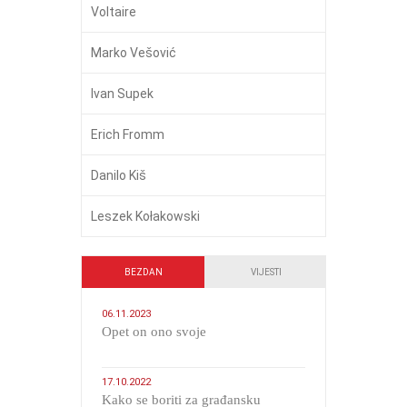
Voltaire
Marko Vešović
Ivan Supek
Erich Fromm
Danilo Kiš
Leszek Kołakowski
BEZDAN
VIJESTI
06.11.2023
​Opet on ono svoje
17.10.2022
Kako se boriti za građansku