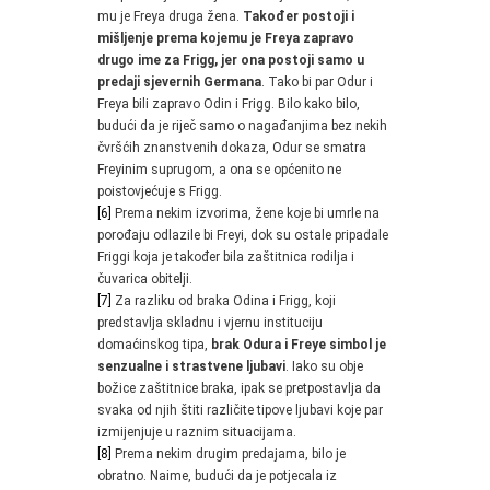
mu je Freya druga žena.
Također postoji i
mišljenje prema kojemu je Freya zapravo
drugo ime za Frigg, jer ona postoji samo u
predaji sjevernih Germana
. Tako bi par Odur i
Freya bili zapravo Odin i Frigg. Bilo kako bilo,
budući da je riječ samo o nagađanjima bez nekih
čvršćih znanstvenih dokaza, Odur se smatra
Freyinim suprugom, a ona se općenito ne
poistovjećuje s Frigg.
[6]
Prema nekim izvorima, žene koje bi umrle na
porođaju odlazile bi Freyi, dok su ostale pripadale
Friggi koja je također bila zaštitnica rodilja i
čuvarica obitelji.
[7]
Za razliku od braka Odina i Frigg, koji
predstavlja skladnu i vjernu instituciju
domaćinskog tipa,
brak Odura i Freye simbol je
senzualne i strastvene ljubavi
. Iako su obje
božice zaštitnice braka, ipak se pretpostavlja da
svaka od njih štiti različite tipove ljubavi koje par
izmijenjuje u raznim situacijama.
[8]
Prema nekim drugim predajama, bilo je
obratno. Naime, budući da je potjecala iz