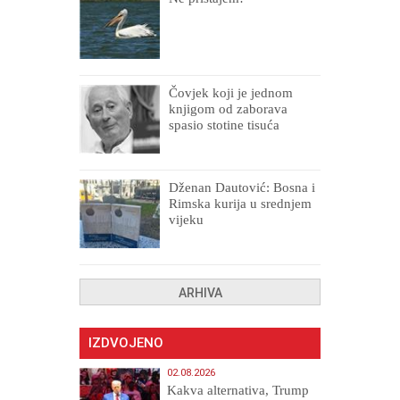
Čovjek koji je jednom
knjigom od zaborava
spasio stotine tisuća
drugih, prokletih i
uništenih
Dženan Dautović: Bosna i
Rimska kurija u srednjem
vijeku
ARHIVA
IZDVOJENO
02.08.2026
Kakva alternativa, Trump