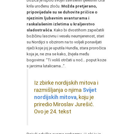
božica je ispod svojih savršenih tjelesnih crta
krila urođenu zloću.
Možda pretjerano,
pripovijedale su se duhovite pričice o
njezinim ljubavnim avanturama i
raskalašenim izletima u kraljevstvo
sladostrašća
. Kako bi dvostihom zapečatili
božičinu lascivnu i veselu neumjerenost, stari
su Nordijci s obzirom na to voljeli ponavljati
riječi koje joj je uputila Hundla, stara proročica
koja je, ne zna se kako, živjela među
bogovima: “Ti voliš otrčati u noć... poput koze
s jarcima lutalicama...”.
Iz zbirke nordijskih mitova i
razmišljanja o njima
Svijet
nordijskih mitova
koju je
,
priredio Miroslav Jurešić.
Ovo je 24. tekst