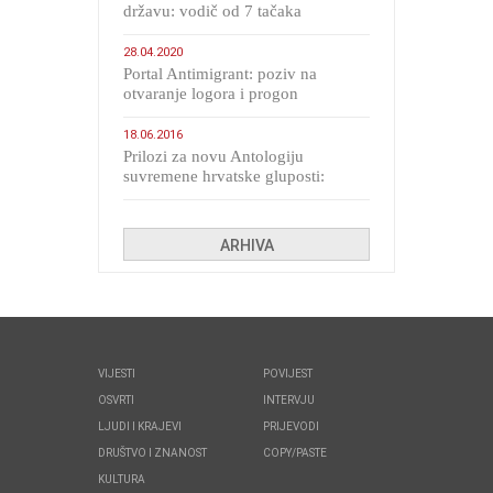
državu: vodič od 7 tačaka
28.04.2020
Portal Antimigrant: poziv na
otvaranje logora i progon
migranata poput bijesnih kerova
18.06.2016
Prilozi za novu Antologiju
suvremene hrvatske gluposti:
Kolinda i ekipa o navijačkim
huliganima
ARHIVA
VIJESTI
POVIJEST
OSVRTI
INTERVJU
LJUDI I KRAJEVI
PRIJEVODI
DRUŠTVO I ZNANOST
COPY/PASTE
KULTURA