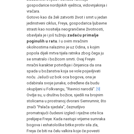
gospodarice nordijskih vještica, vidovnjakinja i
vračara.
Gotovo kao da želi zatvoriti život i smrt u jedan
jedinstveni ciklus, Freya, gospodarica ljubavne
strasti kao nositelja neograničene životnosti,
obavljala je i još tužniju
zadaću primalje
poginulih u ratu
. I u ovim mračnim
okolnostima nalazimo je uz Odina, s kojim
popola dijeli mrtva tijela ratnika zbog čega ju
se smatralo i božicom smrti. Ovaj Freyin
mračni karakter potvrđuje i činjenica da ona
spada u božanstva koja se vole pojavljivati
noću. Jašući uz bok oca bogova, ona je
odabirala svoje junake, određene da budu
okupljeni u Folkvangu, “Ravnici narodâ”.
[9]
Ovdje su, u društvu božice, sjedili na brojnim
stolicama u prostranoj dvorani Semrumnir, što
znači “Palača sjedala”, čeznutljivo
promatrajući čudesni izgled i nježne crte lica
prelijepe Freye. Kada nastupi vrijeme sumraka
bogova i eshatološke bitke protiv sila zla,
Freya će biti na čelu valkira koje će povesti