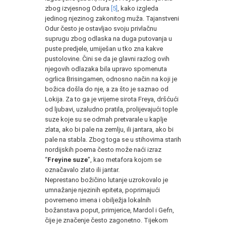
zbog izvjesnog Odura
[5]
, kako izgleda
jedinog njezinog zakonitog muža. Tajanstveni
Odur često je ostavljao svoju privlačnu
suprugu zbog odlaska na duga putovanja u
puste predjele, umiješan u tko zna kakve
pustolovine. Čini se da je glavni razlog ovih
njegovih odlazaka bila upravo spomenuta
ogrlica Brisingamen, odnosno način na koji je
božica došla do nje, a za što je saznao od
Lokija. Za to ga je vrijeme sirota Freya, dršćući
od ljubavi, uzaludno pratila, prolijevajući tople
suze koje su se odmah pretvarale u kaplje
zlata, ako bi pale na zemlju, ili jantara, ako bi
pale na stabla. Zbog toga se u stihovima starih
nordijskih poema često može naći izraz
“
Freyine suze
”, kao metafora kojom se
označavalo zlato ili jantar.
Neprestano božičino lutanje uzrokovalo je
umnažanje njezinih epiteta, poprimajući
povremeno imena i obilježja lokalnih
božanstava poput, primjerice, Mardol i Gefn,
čije je značenje često zagonetno. Tijekom