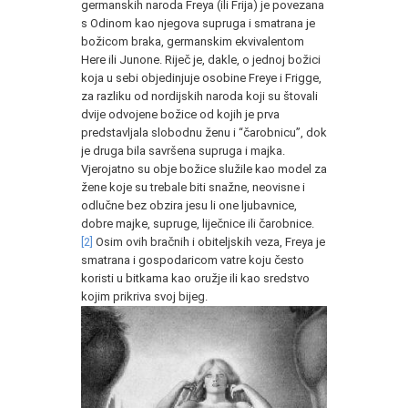
germanskih naroda Freya (ili Frija) je povezana
s Odinom kao njegova supruga i smatrana je
božicom braka, germanskim ekvivalentom
Here ili Junone. Riječ je, dakle, o jednoj božici
koja u sebi objedinjuje osobine Freye i Frigge,
za razliku od nordijskih naroda koji su štovali
dvije odvojene božice od kojih je prva
predstavljala slobodnu ženu i “čarobnicu”, dok
je druga bila savršena supruga i majka.
Vjerojatno su obje božice služile kao model za
žene koje su trebale biti snažne, neovisne i
odlučne bez obzira jesu li one ljubavnice,
dobre majke, supruge, liječnice ili čarobnice.
[2]
Osim ovih bračnih i obiteljskih veza, Freya je
smatrana i gospodaricom vatre koju često
koristi u bitkama kao oružje ili kao sredstvo
kojim prikriva svoj bijeg.