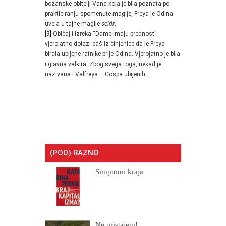
božanske obitelji Vana koja je bila poznata po
prakticiranju spomenute magije, Freya je Odina
uvela u tajne magije
seidr
.
[9]
Običaj i izreka “Dame imaju prednost”
vjerojatno dolazi baš iz činjenice da je Freya
birala ubijene ratnike prije Odina. Vjerojatno je bila
i glavna valkira. Zbog svega toga, nekad je
nazivana i Valfreya – Gospa ubijenih.
(POD) RAZNO
Simptomi kraja
Ne pristajem!