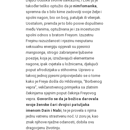
Dajući oduška svome sarkazmu, i Loki ju je
također teško optužio da je
nimfomanka
,
spremna da s bilo kime zadovolji svoje želje i
spolni nagon, bio on bog, patuljak ili vilenjak.
Uostalom, premda je to bilo posve dopušteno
među Vanima, optuživana je i za incestuozni
spolni odnos s bratom Freyom. Izuzetnu
Freyinu razuzdanost i njezinu nesputanu
seksualnu energiju opjevali su pjesnici
mangsonga
, strogo zabranjene ljubavne
poezije, koja je, izražavajući elementarne
nagone, ipak cvjetala u ložnicama, djelujući
poput afrodizijaka u stihovima. Upravo u
takvoj jednoj pjesmi pripovijedalo se o tome
kako je Freya došla do Hildsvinija, “Borbenog
vepra”, veličanstvenog primjerka sa zlatnim
čekinjama sjajnim poput čekinja Freyovog
vepra.
Govorilo se da je božica darovala
svoje ženske čari dvojici patuljaka
imenom Dain i Nabi
, te je provela s njima
jednu vatrenu strastvenu noć. U zoru je, kao
znak njihove nježne odanosti, dobila ovu
dragocjenu životinju.