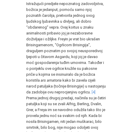
Istražujući predjele nepoznatog zadovoljstva,
božica je jedanput, pomoću samo njoj
poznatih čarolija, pretvorila jednog svog
ljudskog ljubavnika u divljeg, ali dobro
“obdarenog” vepra. Ovaj koitus u znaku
animalnosti pribavio joj je nezaboravne
doživljaje i ožiljke. Freyin je vrat bio ukrašen
Brisingamenom, “Ogrlicom Brisingija”,
draguljem poznatim po svojoj neusporedivoj
ljepoti u čitavom Asgardu, koji joj je davao
moć gospodarenja tuđim umovima. Također i
o porijeklu ove ogrlice kružile su pakosne
priče u kojima se insinuiralo da je božica
koristila
ars amatoria
kako bi zavela cijeli
narod patuljaka (točnije Brisingije) u nastojanju
da zadobije ovu neprocjenjivu ogrlicu.
[4]
Prema jednoj drugoj predaji, načinila su je četiri
patuljka koji su se zvali Alfrig, Berling, Dvalin,
Grer, a Freya im se navodno odužila tako što je
provela jednu noć sa svakim od njih. Kada bi
nosila Brisingamen, niti jedan muškarac, bilo
smrtnik, bilo bog, nije mogao odoljeti ovoj