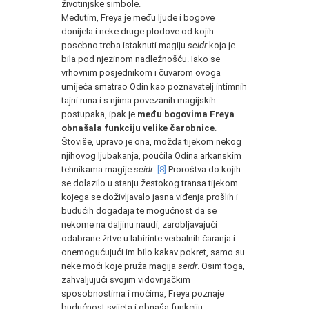
životinjske simbole.
Međutim, Freya je među ljude i bogove
donijela i neke druge plodove od kojih
posebno treba istaknuti magiju
seidr
koja je
bila pod njezinom nadležnošću. Iako se
vrhovnim posjednikom i čuvarom ovoga
umijeća smatrao Odin kao poznavatelj intimnih
tajni runa i s njima povezanih magijskih
postupaka, ipak je
među bogovima Freya
obnašala funkciju velike čarobnice
.
Štoviše, upravo je ona, možda tijekom nekog
njihovog ljubakanja, poučila Odina arkanskim
tehnikama magije
seidr
.
[8]
Proroštva do kojih
se dolazilo u stanju žestokog transa tijekom
kojega se doživljavalo jasna viđenja prošlih i
budućih događaja te mogućnost da se
nekome na daljinu naudi, zarobljavajući
odabrane žrtve u labirinte verbalnih čaranja i
onemogućujući im bilo kakav pokret, samo su
neke moći koje pruža magija
seidr
. Osim toga,
zahvaljujući svojim vidovnjačkim
sposobnostima i moćima, Freya poznaje
budućnost svijeta i obnaša funkciju