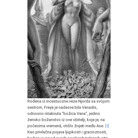
Rođena iz incestuozne veze Njorda sa svojom
sestrom, Freya je nadasve bila Vanadis,
odnosno istaknuta “božica Vana”, jedino
žensko božanstvo iz ove obitelji, koje je, na
počecima vremenâ, otišlo živjeti među Ase.
[3]
Kao privlačna pojava ljupkosti i gracioznosti,