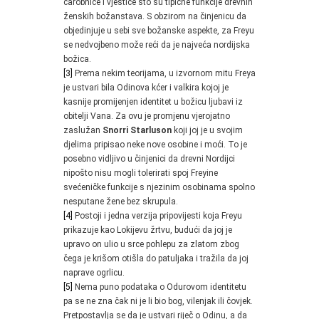
čarobnice i vještice što su tipične funkcije drevnih
ženskih božanstava. S obzirom na činjenicu da
objedinjuje u sebi sve božanske aspekte, za Freyu
se nedvojbeno može reći da je najveća nordijska
božica.
[3]
Prema nekim teorijama, u izvornom mitu Freya
je ustvari bila Odinova kćer i valkira kojoj je
kasnije promijenjen identitet u božicu ljubavi iz
obitelji Vana. Za ovu je promjenu vjerojatno
zaslužan
Snorri Starluson
koji joj je u svojim
djelima pripisao neke nove osobine i moći. To je
posebno vidljivo u činjenici da drevni Nordijci
nipošto nisu mogli tolerirati spoj Freyine
svećeničke funkcije s njezinim osobinama spolno
nesputane žene bez skrupula.
[4]
Postoji i jedna verzija pripovijesti koja Freyu
prikazuje kao Lokijevu žrtvu, budući da joj je
upravo on ulio u srce pohlepu za zlatom zbog
čega je krišom otišla do patuljaka i tražila da joj
naprave ogrlicu.
[5]
Nema puno podataka o Odurovom identitetu
pa se ne zna čak ni je li bio bog, vilenjak ili čovjek.
Pretpostavlja se da je ustvari riječ o Odinu, a da