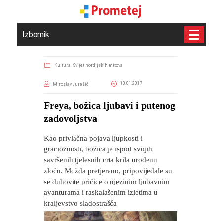
Izbornik
Kultura,
Svijet nordijskih mitova
10.01.2017
Miroslav Jurešić
Freya, božica ljubavi i putenog
zadovoljstva
Kao privlačna pojava ljupkosti i
gracioznosti, božica je ispod svojih
savršenih tjelesnih crta krila urođenu
zloću. Možda pretjerano, pripovijedale su
se duhovite pričice o njezinim ljubavnim
avanturama i raskalašenim izletima u
kraljevstvo sladostrašća