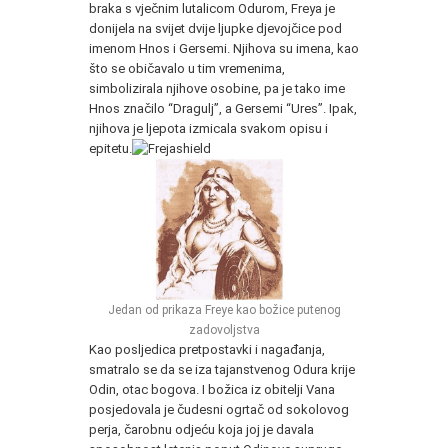
braka s vječnim lutalicom Odurom, Freya je
donijela na svijet dvije ljupke djevojčice pod
imenom Hnos i Gersemi. Njihova su imena, kao
što se običavalo u tim vremenima,
simbolizirala njihove osobine, pa je tako ime
Hnos značilo “Dragulj”, a Gersemi “Ures”. Ipak,
njihova je ljepota izmicala svakom opisu i
epitetu.
Jedan od prikaza Freye kao božice putenog
zadovoljstva
Kao posljedica pretpostavki i nagađanja,
smatralo se da se iza tajanstvenog Odura krije
Odin, otac bogova. I božica iz obitelji Vana
posjedovala je čudesni ogrtač od sokolovog
perja, čarobnu odjeću koja joj je davala