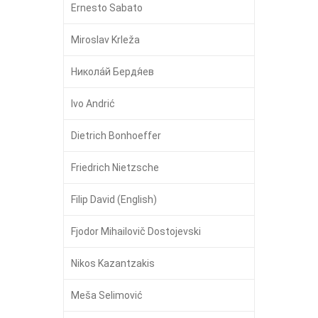
Ernesto Sabato
Miroslav Krleža
Никола́й Бердя́ев
Ivo Andrić
Dietrich Bonhoeffer
Friedrich Nietzsche
Filip David (English)
Fjodor Mihailovič Dostojevski
Nikos Kazantzakis
Meša Selimović