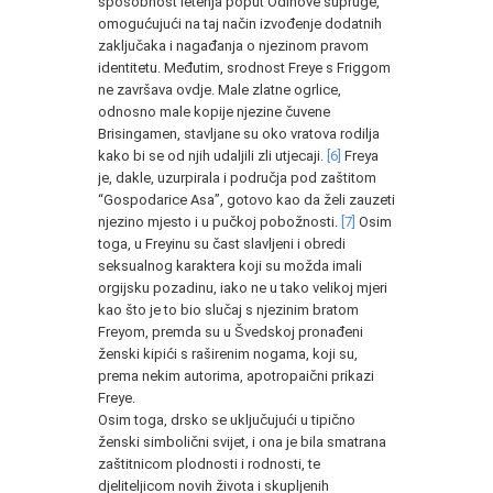
sposobnost letenja poput Odinove supruge,
omogućujući na taj način izvođenje dodatnih
zaključaka i nagađanja o njezinom pravom
identitetu. Međutim, srodnost Freye s Friggom
ne završava ovdje. Male zlatne ogrlice,
odnosno male kopije njezine čuvene
Brisingamen, stavljane su oko vratova rodilja
kako bi se od njih udaljili zli utjecaji.
[6]
Freya
je, dakle, uzurpirala i područja pod zaštitom
“Gospodarice Asa”, gotovo kao da želi zauzeti
njezino mjesto i u pučkoj pobožnosti.
[7]
Osim
toga, u Freyinu su čast slavljeni i obredi
seksualnog karaktera koji su možda imali
orgijsku pozadinu, iako ne u tako velikoj mjeri
kao što je to bio slučaj s njezinim bratom
Freyom, premda su u Švedskoj pronađeni
ženski kipići s raširenim nogama, koji su,
prema nekim autorima, apotropaični prikazi
Freye.
Osim toga, drsko se uključujući u tipično
ženski simbolični svijet, i ona je bila smatrana
zaštitnicom plodnosti i rodnosti, te
djeliteljicom novih života i skupljenih