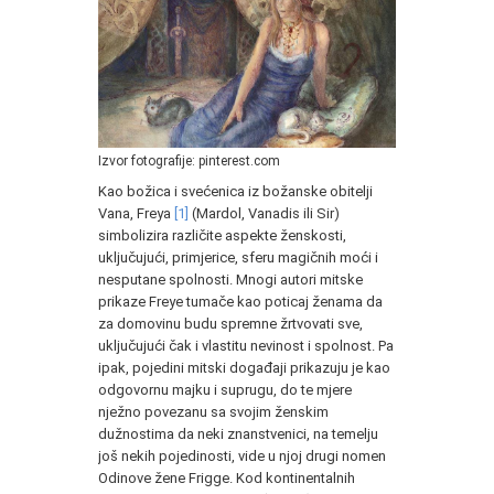
Izvor fotografije: pinterest.com
Kao božica i svećenica iz božanske obitelji
Vana, Freya
[1]
(Mardol, Vanadis ili Sir)
simbolizira različite aspekte ženskosti,
uključujući, primjerice, sferu magičnih moći i
nesputane spolnosti. Mnogi autori mitske
prikaze Freye tumače kao poticaj ženama da
za domovinu budu spremne žrtvovati sve,
uključujući čak i vlastitu nevinost i spolnost. Pa
ipak, pojedini mitski događaji prikazuju je kao
odgovornu majku i suprugu, do te mjere
nježno povezanu sa svojim ženskim
dužnostima da neki znanstvenici, na temelju
još nekih pojedinosti, vide u njoj drugi nomen
Odinove žene Frigge. Kod kontinentalnih