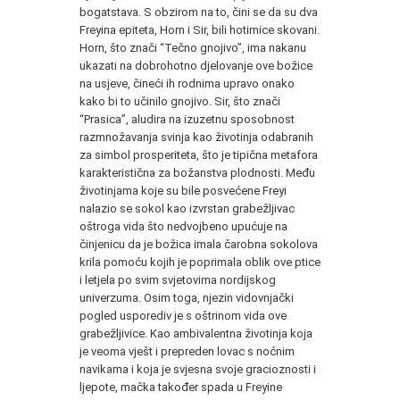
bogatstava. S obzirom na to, čini se da su dva
Freyina epiteta, Horn i Sir, bili hotimice skovani.
Horn, što znači “Tečno gnojivo”, ima nakanu
ukazati na dobrohotno djelovanje ove božice
na usjeve, čineći ih rodnima upravo onako
kako bi to učinilo gnojivo. Sir, što znači
“Prasica”, aludira na izuzetnu sposobnost
razmnožavanja svinja kao životinja odabranih
za simbol prosperiteta, što je tipična metafora
karakteristična za božanstva plodnosti. Među
životinjama koje su bile posvećene Freyi
nalazio se sokol kao izvrstan grabežljivac
oštroga vida što nedvojbeno upućuje na
činjenicu da je božica imala čarobna sokolova
krila pomoću kojih je poprimala oblik ove ptice
i letjela po svim svjetovima nordijskog
univerzuma. Osim toga, njezin vidovnjački
pogled usporediv je s oštrinom vida ove
grabežljivice. Kao ambivalentna životinja koja
je veoma vješt i prepreden lovac s noćnim
navikama i koja je svjesna svoje gracioznosti i
ljepote, mačka također spada u Freyine