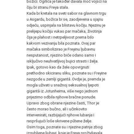
božici. Ogrlica je također davala moć vojsci na
čiju bi stranu Freya stala.
Kada bi kretala na sveti sabor na glavnom trgu
u Asgardu, božica bi se, zaodjevena u sjajnu
odjeću, uspinjala na blistavu kočiju. Njezinu je
prelijepu kočiju vukao par mačaka, životinja
čija je plahost i netrpeljivost prema bilo
kakvom vezivanju bila poznata. Ovaj par
mačaka simbolizirao je Freyinu ljubavnu
nesputanost, njezino biće odano samo i
isključivo neuhvatljivoj bujici strasti i želja.
Ipak, gotovo kao da žele opovrgnuti
prethodno skiciranu sliku, poznate su i Freyine
nezgode u zemlji gigantâ. Ovdje je, premda je
mogla uživati u snažnoj seksualnoj ljepoti
gigantâ iz Jotunheima, više nego jednom
prijezirno odbila njihove bračne ponude.
Upravo zbog obrane njezine časti, Thor je
često morao bučno, ali i učinkovito
intervenirati, razbijajući njihove lubanje i
raspršujući loše skrivene pűtene želje.
Osim toga, poznate su i njezine patnje zbog
izgubljene ljubavi, koje je Freya proživljavala