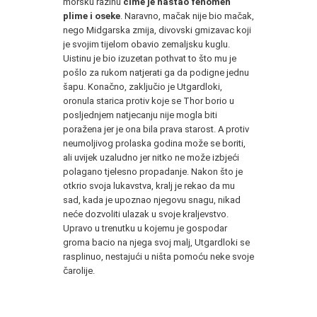
morsku razinu
čime je nastao fenomen
plime i oseke
. Naravno, mačak nije bio mačak,
nego Midgarska zmija, divovski gmizavac koji
je svojim tijelom obavio zemaljsku kuglu.
Uistinu je bio izuzetan pothvat to što mu je
pošlo za rukom natjerati ga da podigne jednu
šapu. Konačno, zaključio je Utgardloki,
oronula starica protiv koje se Thor borio u
posljednjem natjecanju nije mogla biti
poražena jer je ona bila prava starost. A protiv
neumoljivog prolaska godina može se boriti,
ali uvijek uzaludno jer nitko ne može izbjeći
polagano tjelesno propadanje. Nakon što je
otkrio svoja lukavstva, kralj je rekao da mu
sad, kada je upoznao njegovu snagu, nikad
neće dozvoliti ulazak u svoje kraljevstvo.
Upravo u trenutku u kojemu je gospodar
groma bacio na njega svoj malj, Utgardloki se
rasplinuo, nestajući u ništa pomoću neke svoje
čarolije.