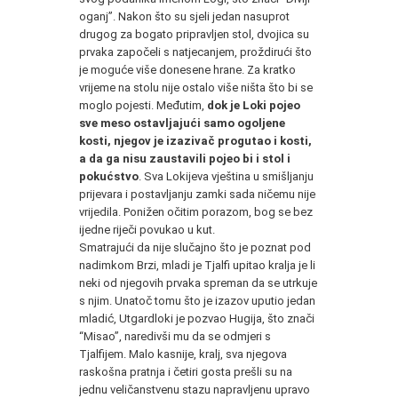
oganj”. Nakon što su sjeli jedan nasuprot
drugog za bogato pripravljen stol, dvojica su
prvaka započeli s natjecanjem, proždirući što
je moguće više donesene hrane. Za kratko
vrijeme na stolu nije ostalo više ništa što bi se
moglo pojesti. Međutim,
dok je Loki pojeo
sve meso ostavljajući samo ogoljene
kosti, njegov je izazivač progutao i kosti,
a da ga nisu zaustavili pojeo bi i stol i
pokućstvo
. Sva Lokijeva vještina u smišljanju
prijevara i postavljanju zamki sada ničemu nije
vrijedila. Ponižen očitim porazom, bog se bez
ijedne riječi povukao u kut.
Smatrajući da nije slučajno što je poznat pod
nadimkom Brzi, mladi je Tjalfi upitao kralja je li
neki od njegovih prvaka spreman da se utrkuje
s njim. Unatoč tomu što je izazov uputio jedan
mladić, Utgardloki je pozvao Hugija, što znači
“Misao”, naredivši mu da se odmjeri s
Tjalfijem. Malo kasnije, kralj, sva njegova
raskošna pratnja i četiri gosta prešli su na
jednu veličanstvenu stazu napravljenu upravo