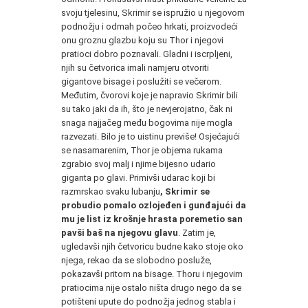
svoju tjelesinu, Skrimir se ispružio u njegovom
podnožju i odmah počeo hrkati, proizvodeći
onu groznu glazbu koju su Thor i njegovi
pratioci dobro poznavali. Gladni i iscrpljeni,
njih su četvorica imali namjeru otvoriti
gigantove bisage i poslužiti se večerom.
Međutim, čvorovi koje je napravio Skrimir bili
su tako jaki da ih, što je nevjerojatno, čak ni
snaga najjačeg među bogovima nije mogla
razvezati. Bilo je to uistinu previše! Osjećajući
se nasamarenim, Thor je objema rukama
zgrabio svoj malj i njime bijesno udario
giganta po glavi. Primivši udarac koji bi
razmrskao svaku lubanju
, Skrimir se
probudio pomalo ozlojeđen i gunđajući da
mu je list iz krošnje hrasta poremetio san
pavši baš na njegovu glavu
. Zatim je,
ugledavši njih četvoricu budne kako stoje oko
njega, rekao da se slobodno posluže,
pokazavši pritom na bisage. Thoru i njegovim
pratiocima nije ostalo ništa drugo nego da se
potišteni upute do podnožja jednog stabla i