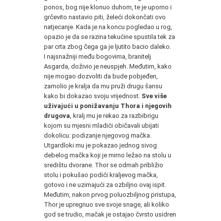
ponos, bog nije klonuo duhom, te je uporno i
grčevito nastavio piti, želeći dokončati ovo
natjecanje. Kada je na koncu pogledao u rog,
opazio je da se razina tekućine spustila tek za
par crta zbog čega ga je ljutito bacio daleko.
I najsnažniji među bogovima, branitelj
Asgarda, doživio je neuspjeh. Međutim, kako
nije mogao dozvoliti da bude pobjeđen,
zamolio je kralja da mu pruži drugu šansu
kako bi dokazao svoju vrijednost.
Sve više
uživajući u ponižavanju Thora i njegovih
drugova
, kralj mu je rekao za razbibrigu
kojom su mjesni mladići običavali ubijati
dokolicu: podizanje njegovog mačka.
Utgardloki mu je pokazao jednog sivog
debelog mačka koji je mirno ležao na stolu u
središtu dvorane. Thor se odmah približio
stolu i pokušao podići kraljevog mačka,
gotovo i ne uzimajući za ozbiljno ovaj ispit.
Međutim, nakon prvog poluozbiljnog pristupa,
Thor je upregnuo sve svoje snage, ali koliko
god se trudio, mačak je ostajao čvrsto usidren