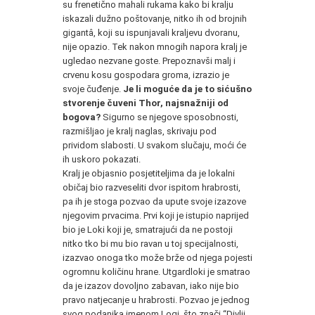
su frenetično mahali rukama kako bi kralju
iskazali dužno poštovanje, nitko ih od brojnih
gigantâ, koji su ispunjavali kraljevu dvoranu,
nije opazio. Tek nakon mnogih napora kralj je
ugledao nezvane goste. Prepoznavši malj i
crvenu kosu gospodara groma, izrazio je
svoje čuđenje.
Je li moguće da je to sićušno
stvorenje čuveni Thor, najsnažniji od
bogova?
Sigurno se njegove sposobnosti,
razmišljao je kralj naglas, skrivaju pod
prividom slabosti. U svakom slučaju, moći će
ih uskoro pokazati.
Kralj je objasnio posjetiteljima da je lokalni
običaj bio razveseliti dvor ispitom hrabrosti,
pa ih je stoga pozvao da upute svoje izazove
njegovim prvacima. Prvi koji je istupio naprijed
bio je Loki koji je, smatrajući da ne postoji
nitko tko bi mu bio ravan u toj specijalnosti,
izazvao onoga tko može brže od njega pojesti
ogromnu količinu hrane. Utgardloki je smatrao
da je izazov dovoljno zabavan, iako nije bio
pravo natjecanje u hrabrosti. Pozvao je jednog
svog podanika imenom Logi, što znači “Divlji