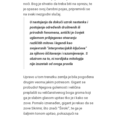
noći. Bog je shvatio da treba biti na oprezu, te
je opasao svoj čarobni pojas, pripremivši se
na svaki nezgodni slučaj.
U nastojanju da dokuči uzrok nastanka i
postojanja određenih društvenih ili
prirodnih fenomena, antički je čovjek
uglavnom pribjegavao stvaranju
različitih mitova i legendi kao
svojevrsnih “interpretacijskih ključeva”
za njihovo iščitavanje i razumijevanje. S
obzirom na to, ni nordijska mitologija
nije izuzetak od ovoga pravila
Upravo u tom trenutku zemlja je bila pogođena
drugim veoma jakim potresom. Gigant se
probudio! Njegova golemost i veličina
preplašili su veličanstvenog boga groma koji
ga je slabim glasom upitao tko je i kako se
zove. Pomalo iznenađen, gigant je rekao da se
zove Skrimir, što znači “Široki”, te ga je
šaljivim tonom upitao, pokazujući na