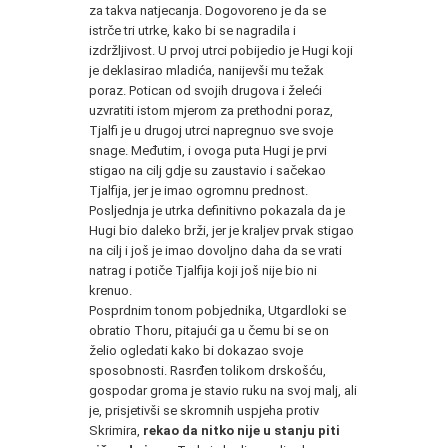
za takva natjecanja. Dogovoreno je da se
istrče tri utrke, kako bi se nagradila i
izdržljivost. U prvoj utrci pobijedio je Hugi koji
je deklasirao mladića, nanijevši mu težak
poraz. Potican od svojih drugova i želeći
uzvratiti istom mjerom za prethodni poraz,
Tjalfi je u drugoj utrci napregnuo sve svoje
snage. Međutim, i ovoga puta Hugi je prvi
stigao na cilj gdje su zaustavio i sačekao
Tjalfija, jer je imao ogromnu prednost.
Posljednja je utrka definitivno pokazala da je
Hugi bio daleko brži, jer je kraljev prvak stigao
na cilj i još je imao dovoljno daha da se vrati
natrag i potiče Tjalfija koji još nije bio ni
krenuo.
Posprdnim tonom pobjednika, Utgardloki se
obratio Thoru, pitajući ga u čemu bi se on
želio ogledati kako bi dokazao svoje
sposobnosti. Rasrđen tolikom drskošću,
gospodar groma je stavio ruku na svoj malj, ali
je, prisjetivši se skromnih uspjeha protiv
Skrimira,
rekao da nitko nije u stanju piti