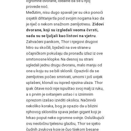
ogromne dvorane, idealne da se u njoj
provede noć.
Međutim, nisu dugo spavali jer su oko ponoći
osjetili drhtanje tla pod svojim nogama kao da
je riječ o nekom snažnom zemljotresu
. Zidovi
dvorane, koji su izgledali veoma čvrsti,
sada su se ljuljali kao listovi na vjetru
.
Zahvaćeni panikom, Thor i njegovi drugovi
hitro su skočili, bježeći na sve strane u
očajničkom pokušaju da pronađu izlaz iz ove
smrtonosne klopke. Na desnoj su strani
ugledali jednu drugu dvoranu, malo manju od
one u koju su se bili sklonili. Opazivši da se
zemljotres počeo smirivati, umorni i još uvijek
uplašeni, klonuli su ispred njezina ulaza. Thor
ipak čitave noći nije ispuštao svoj malj iz ruku,
a s prvim je svitanjem ustao i s iznimnim
oprezom izašao izviditi okolicu. Načinivši
nekoliko koraka, bog je opazio da u blizini
njihovog skloništa spava jedan gigant koji je
hrkao poput neke ogromne svinje. Osluškujući
ovu neobičnu tjelesnu glazbu, Thor se sjetio
čudnih zvukova koje je čuo tijekom besane