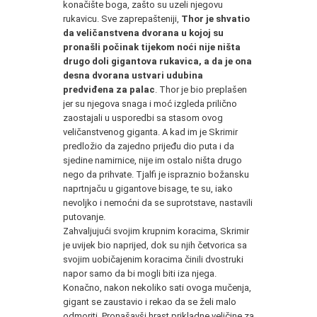
konačište boga, zašto su uzeli njegovu
rukavicu. Sve zaprepašteniji,
Thor je shvatio
da veličanstvena dvorana u kojoj su
pronašli počinak tijekom noći nije ništa
drugo doli gigantova rukavica, a da je ona
desna dvorana ustvari udubina
predviđena za palac
. Thor je bio preplašen
jer su njegova snaga i moć izgleda prilično
zaostajali u usporedbi sa stasom ovog
veličanstvenog giganta. A kad im je Skrimir
predložio da zajedno prijeđu dio puta i da
sjedine namirnice, nije im ostalo ništa drugo
nego da prihvate. Tjalfi je ispraznio božansku
naprtnjaču u gigantove bisage, te su, iako
nevoljko i nemoćni da se suprotstave, nastavili
putovanje.
Zahvaljujući svojim krupnim koracima, Skrimir
je uvijek bio naprijed, dok su njih četvorica sa
svojim uobičajenim koracima činili dvostruki
napor samo da bi mogli biti iza njega.
Konačno, nakon nekoliko sati ovoga mučenja,
gigant se zaustavio i rekao da se želi malo
odmoriti. Pronašavši hrast prikladne veličine za