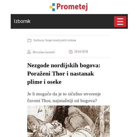
Izbornik
Kultura,
Svijet nordijskih mitova
28.04.2018
Miroslav Jurešić
Nezgode nordijskih bogova:
Poraženi Thor i nastanak
plime i oseke
Je li moguće da je to sićušno stvorenje
čuveni Thor, najsnažniji od bogova?