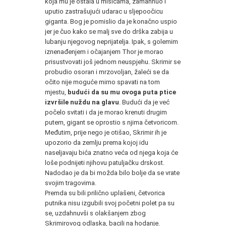
koja mu je ostala u mišicama, zamahnuo i
uputio zastrašujući udarac u sljepoočicu
giganta. Bog je pomislio da je konačno uspio
jer je čuo kako se malj sve do drška zabija u
lubanju njegovog neprijatelja. Ipak, s golemim
iznenađenjem i očajanjem Thor je morao
prisustvovati još jednom neuspjehu. Skrimir se
probudio osoran i mrzovoljan, žaleći se da
očito nije moguće mirno spavati na tom
mjestu,
budući da su mu ovoga puta ptice
izvršile nuždu na glavu
. Budući da je već
počelo svitati i da je morao krenuti drugim
putem, gigant se oprostio s njima četvoricom.
Međutim, prije nego je otišao, Skrimir ih je
upozorio da zemlju prema kojoj idu
naseljavaju bića znatno veća od njega koja će
loše podnijeti njihovu patuljačku drskost.
Nadodao je da bi možda bilo bolje da se vrate
svojim tragovima.
Premda su bili prilično uplašeni, četvorica
putnika nisu izgubili svoj početni polet pa su
se, uzdahnuvši s olakšanjem zbog
Skrimirovog odlaska, bacili na hodanje.