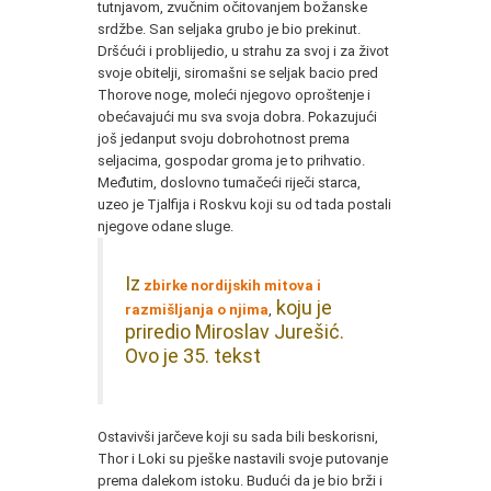
tutnjavom, zvučnim očitovanjem božanske
srdžbe. San seljaka grubo je bio prekinut.
Dršćući i problijedio, u strahu za svoj i za život
svoje obitelji, siromašni se seljak bacio pred
Thorove noge, moleći njegovo oproštenje i
obećavajući mu sva svoja dobra. Pokazujući
još jedanput svoju dobrohotnost prema
seljacima, gospodar groma je to prihvatio.
Međutim, doslovno tumačeći riječi starca,
uzeo je Tjalfija i Roskvu koji su od tada postali
njegove odane sluge.
Iz
zbirke nordijskih mitova i
koju je
razmišljanja o njima
,
priredio Miroslav Jurešić.
Ovo je 35. tekst
Ostavivši jarčeve koji su sada bili beskorisni,
Thor i Loki su pješke nastavili svoje putovanje
prema dalekom istoku. Budući da je bio brži i