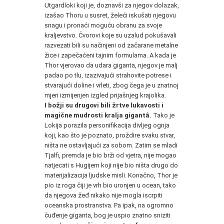
Utgardloki koji je, doznavši za njegov dolazak,
izašao Thoru u susret, želeći iskušati njegovu
snagu i pronaći moguću obranu za svoje
kraljevstvo. Čvorovi koje su uzalud pokušavali
razvezati bili su načinjeni od začarane metalne
žice i zapečaćeni tajnim formulama. A kada je
Thor vjerovao da udara giganta, njegov je malj
padao po tlu, izazivajući strahovite potrese i
stvarajući doline i vrleti, zbog čega je u znatnoj
mjeri izmijenjen izgled prijašnjeg krajolika.
I božji su drugovi bili žrtve lukavosti i
magične mudrosti kralja gigantâ.
Tako je
Lokija porazila personifikacija divljeg ognja
koji, kao što je poznato, proždire svaku stvar,
ništa ne ostavljajući za sobom. Zatim se mladi
Tjalfi, premda je bio brži od vjetra, nije mogao
natjecati s Hugijem koji nije bio ništa drugo do
materijalizacija ljudske misli. Konačno, Thor je
pio iz roga čiji je vrh bio uronjen u ocean, tako
da njegova žeđ nikako nije mogla iscrpiti
oceanska prostranstva. Pa ipak, na ogromno
čuđenje giganta, bog je uspio znatno sniziti