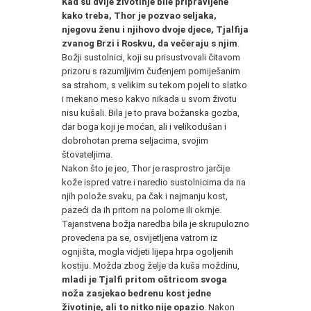
Kad su dvije životinje bile pripravljene
kako treba, Thor je pozvao seljaka,
njegovu ženu i njihovo dvoje djece, Tjalfija
zvanog Brzi i Roskvu, da večeraju s njim
.
Božji sustolnici, koji su prisustvovali čitavom
prizoru s razumljivim čuđenjem pomiješanim
sa strahom, s velikim su tekom pojeli to slatko
i mekano meso kakvo nikada u svom životu
nisu kušali. Bila je to prava božanska gozba,
dar boga koji je moćan, ali i velikodušan i
dobrohotan prema seljacima, svojim
štovateljima.
Nakon što je jeo, Thor je rasprostro jarčije
kože ispred vatre i naredio sustolnicima da na
njih polože svaku, pa čak i najmanju kost,
pazeći da ih pritom na polome ili okrnje.
Tajanstvena božja naredba bila je skrupulozno
provedena pa se, osvijetljena vatrom iz
ognjišta, mogla vidjeti lijepa hrpa ogoljenih
kostiju. Možda zbog želje da kuša moždinu,
mladi je Tjalfi pritom oštricom svoga
noža zasjekao bedrenu kost jedne
životinje, ali to nitko nije opazio
. Nakon