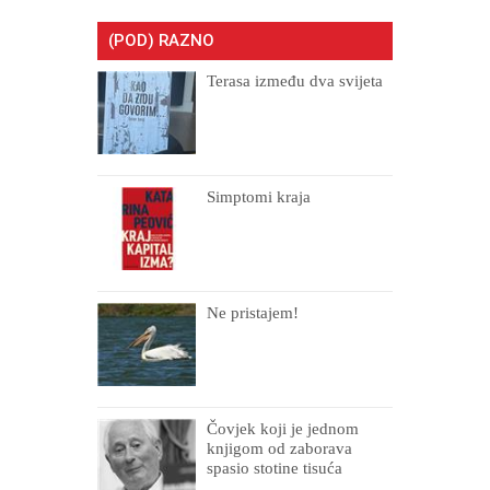
(POD) RAZNO
Terasa između dva svijeta
Simptomi kraja
Ne pristajem!
Čovjek koji je jednom
knjigom od zaborava
spasio stotine tisuća
drugih, prokletih i