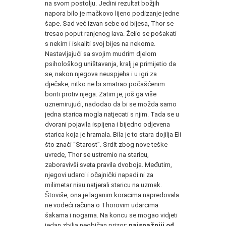
na svom postolju. Jedini rezultat božjih
napora bilo je mačkovo lijeno podizanje jedne
šape. Sad već izvan sebe od bijesa, Thor se
tresao poput ranjenog lava. Želio se pošakati
s nekim i iskaliti svoj bijes na nekome.
Nastavljajući sa svojim mudrim djelom
psihološkog uništavanja, kralj je primijetio da
se, nakon njegova neuspjeha i u igri za
dječake, nitko ne bi smatrao počašćenim
boriti protiv njega. Zatim je, još ga više
uznemirujući, nadodao da bi se možda samo
jedna starica mogla natjecati s njim. Tada se u
dvorani pojavila ispijena i bijedno odjevena
starica koja je hramala. Bila je to stara dojilja Eli
što znači “Starost”. Srdit zbog nove teške
uvrede, Thor se ustremio na staricu,
zaboravivši sveta pravila dvoboja. Međutim,
njegovi udarci i očajnički napadi ni za
milimetar nisu natjerali staricu na uzmak.
Štoviše, ona je laganim koracima napredovala
ne vodeći računa o Thorovim udarcima
šakama i nogama. Na koncu se mogao vidjeti
jedan zbilja neobičan prizor:
najsnažniji od