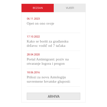
BEZDAN
VIJESTI
06.11.2023
​Opet on ono svoje
17.10.2022
Kako se boriti za građansku
državu: vodič od 7 tačaka
28.04.2020
Portal Antimigrant: poziv na
otvaranje logora i progon
migranata poput bijesnih kerova
18.06.2016
Prilozi za novu Antologiju
suvremene hrvatske gluposti:
Kolinda i ekipa o navijačkim
huliganima
ARHIVA