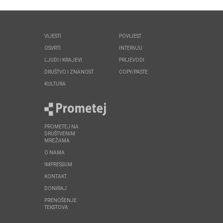
VIJESTI
POVIJEST
OSVRTI
INTERVJU
LJUDI I KRAJEVI
PRIJEVODI
DRUŠTVO I ZNANOST
COPY/PASTE
KULTURA
PROMETEJ NA
DRUŠTVENIM
MREŽAMA
O NAMA
IMPRESSUM
KONTAKT
DONIRAJ
PRENOŠENJE
TEKSTOVA