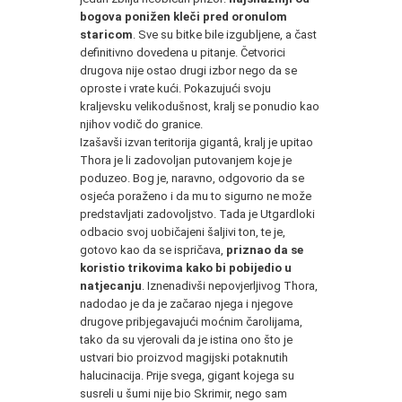
bogova ponižen kleči pred oronulom
staricom
. Sve su bitke bile izgubljene, a čast
definitivno dovedena u pitanje. Četvorici
drugova nije ostao drugi izbor nego da se
oproste i vrate kući. Pokazujući svoju
kraljevsku velikodušnost, kralj se ponudio kao
njihov vodič do granice.
Izašavši izvan teritorija gigantâ, kralj je upitao
Thora je li zadovoljan putovanjem koje je
poduzeo. Bog je, naravno, odgovorio da se
osjeća poraženo i da mu to sigurno ne može
predstavljati zadovoljstvo. Tada je Utgardloki
odbacio svoj uobičajeni šaljivi ton, te je,
gotovo kao da se ispričava,
priznao da se
koristio trikovima kako bi pobijedio u
natjecanju
. Iznenadivši nepovjerljivog Thora,
nadodao je da je začarao njega i njegove
drugove pribjegavajući moćnim čarolijama,
tako da su vjerovali da je istina ono što je
ustvari bio proizvod magijski potaknutih
halucinacija. Prije svega, gigant kojega su
susreli u šumi nije bio Skrimir, nego sam