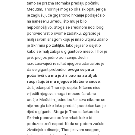
tamo se prazna stomaka predaju počinku.
Međutim, Thor nije mogao oka sklopiti, jer ga
je zaglušujuće gigantovo hrkanje podsjećalo
na nanesenu uvredu, što mu je bilo
nepodnošljivo. Stoga se sredinom noći bog
ponovno vratio svome zadatku. Zgrabio je
malj i svom snagom koju je imao u tijelu udario
je Skrimira po zatiljku. Iako je jasno osjetio
kako se malj zabija u gigantovo meso, Thor je
pretrpio još jedno poniženje. Jedini
razočaravajući rezultat njegova udarca bio je
da se gigant probudio,
ovoga se puta
požalivši da mu je žir pao na zatiljak
raspršujući mu njegove blažene snove
.
Još jedanput Thor nije uspio. Ničemu nisu
vrijedili njegova snaga i moćno čarobno
oružje. Međutim, jedno božanstvo nikome se
nije moglo tako lako predati, posebice kad je
riječ o gigantu. Stoga je Thor sačekao da
Skrimir ponovno počne hrkati kako bi
poduzeo treći napad. Kada se potom začulo
životinjsko disanje, Thor je svom snagom,