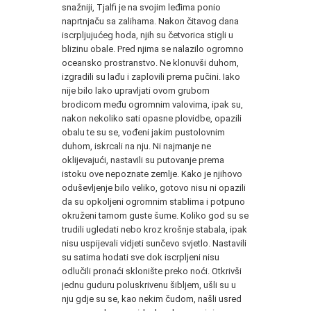
snažniji, Tjalfi je na svojim leđima ponio
naprtnjaču sa zalihama. Nakon čitavog dana
iscrpljujućeg hoda, njih su četvorica stigli u
blizinu obale. Pred njima se nalazilo ogromno
oceansko prostranstvo. Ne klonuvši duhom,
izgradili su lađu i zaplovili prema pučini. Iako
nije bilo lako upravljati ovom grubom
brodicom među ogromnim valovima, ipak su,
nakon nekoliko sati opasne plovidbe, opazili
obalu te su se, vođeni jakim pustolovnim
duhom, iskrcali na nju. Ni najmanje ne
oklijevajući, nastavili su putovanje prema
istoku ove nepoznate zemlje. Kako je njihovo
oduševljenje bilo veliko, gotovo nisu ni opazili
da su opkoljeni ogromnim stablima i potpuno
okruženi tamom guste šume. Koliko god su se
trudili ugledati nebo kroz krošnje stabala, ipak
nisu uspijevali vidjeti sunčevo svjetlo. Nastavili
su satima hodati sve dok iscrpljeni nisu
odlučili pronaći sklonište preko noći. Otkrivši
jednu guduru poluskrivenu šibljem, ušli su u
nju gdje su se, kao nekim čudom, našli usred