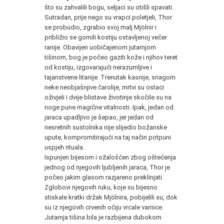
što su zahvalili bogu, seljaci su otišli spavati.
Sutradan, prije nego su vrapci poletjeli, Thor
se probudio, zgrabio svoj malj Mjölnir i
približio se gomili kostiju ostavljenoj večer
ranije. Obavijen uobičajenom jutarnjom
tišinom, bog je počeo gaziti kože i njihov teret
od kostiju, izgovarajući nerazumljive i
tajanstvene litanije. Trenutak kasnije, snagom
neke neobjašnjive čarolije, mrtvi su ostaci
oživjeli i dvije blistave životinje skočile su na
noge pune magične vitalnosti. Ipak, jedan od
jaraca upadljivo je šepao, jer jedan od
nesretnih sustolnika nije slijedio božanske
upute, kompromitirajući na taj način potpuni
uspjeh rituala.
Ispunjen bijesom i ožalošćen zbog oštećenja
jednog od njegovih ljubljenih jaraca, Thor je
počeo jakim glasom razjareno preklinjati.
Zglobovi njegovih ruku, koje su bijesno
stiskale kratki držak Mjölnira, pobijelili su, dok
su iz njegovih crvenih očiju vrcale varnice.
Jutarnja tišina bila je razbijena dubokom