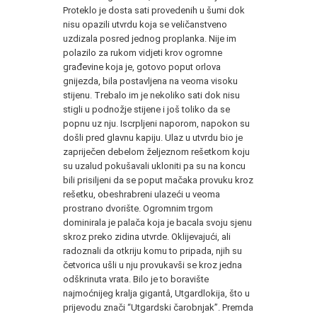
Proteklo je dosta sati provedenih u šumi dok
nisu opazili utvrdu koja se veličanstveno
uzdizala posred jednog proplanka. Nije im
polazilo za rukom vidjeti krov ogromne
građevine koja je, gotovo poput orlova
gnijezda, bila postavljena na veoma visoku
stijenu. Trebalo im je nekoliko sati dok nisu
stigli u podnožje stijene i još toliko da se
popnu uz nju. Iscrpljeni naporom, napokon su
došli pred glavnu kapiju. Ulaz u utvrdu bio je
zapriječen debelom željeznom rešetkom koju
su uzalud pokušavali ukloniti pa su na koncu
bili prisiljeni da se poput mačaka provuku kroz
rešetku, obeshrabreni ulazeći u veoma
prostrano dvorište. Ogromnim trgom
dominirala je palača koja je bacala svoju sjenu
skroz preko zidina utvrde. Oklijevajući, ali
radoznali da otkriju komu to pripada, njih su
četvorica ušli u nju provukavši se kroz jedna
odškrinuta vrata. Bilo je to boravište
najmoćnijeg kralja gigantâ, Utgardlokija, što u
prijevodu znači “Utgardski čarobnjak”. Premda