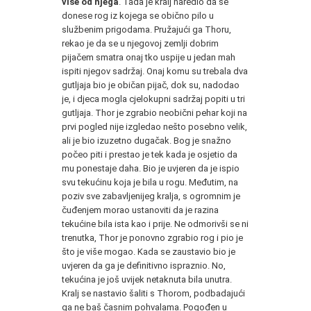
više od njega
. Tada je kralj naredio da se
donese rog iz kojega se obično pilo u
službenim prigodama. Pružajući ga Thoru,
rekao je da se u njegovoj zemlji dobrim
pijačem smatra onaj tko uspije u jedan mah
ispiti njegov sadržaj. Onaj komu su trebala dva
gutljaja bio je običan pijač, dok su, nadodao
je, i djeca mogla cjelokupni sadržaj popiti u tri
gutljaja. Thor je zgrabio neobični pehar koji na
prvi pogled nije izgledao nešto posebno velik,
ali je bio izuzetno dugačak. Bog je snažno
počeo piti i prestao je tek kada je osjetio da
mu ponestaje daha. Bio je uvjeren da je ispio
svu tekućinu koja je bila u rogu. Međutim, na
poziv sve zabavljenijeg kralja, s ogromnim je
čuđenjem morao ustanoviti da je razina
tekućine bila ista kao i prije. Ne odmorivši se ni
trenutka, Thor je ponovno zgrabio rog i pio je
što je više mogao. Kada se zaustavio bio je
uvjeren da ga je definitivno ispraznio. No,
tekućina je još uvijek netaknuta bila unutra.
Kralj se nastavio šaliti s Thorom, podbadajući
ga ne baš časnim pohvalama. Pogođen u