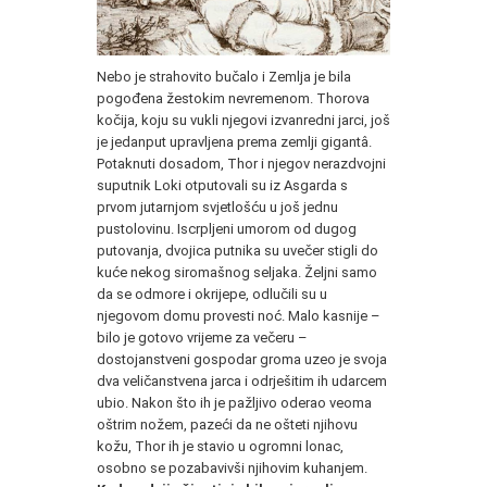
Nebo je strahovito bučalo i Zemlja je bila
pogođena žestokim nevremenom. Thorova
kočija, koju su vukli njegovi izvanredni jarci, još
je jedanput upravljena prema zemlji gigantâ.
Potaknuti dosadom, Thor i njegov nerazdvojni
suputnik Loki otputovali su iz Asgarda s
prvom jutarnjom svjetlošću u još jednu
pustolovinu. Iscrpljeni umorom od dugog
putovanja, dvojica putnika su uvečer stigli do
kuće nekog siromašnog seljaka. Željni samo
da se odmore i okrijepe, odlučili su u
njegovom domu provesti noć. Malo kasnije –
bilo je gotovo vrijeme za večeru –
dostojanstveni gospodar groma uzeo je svoja
dva veličanstvena jarca i odrješitim ih udarcem
ubio. Nakon što ih je pažljivo oderao veoma
oštrim nožem, pazeći da ne ošteti njihovu
kožu, Thor ih je stavio u ogromni lonac,
osobno se pozabavivši njihovim kuhanjem.