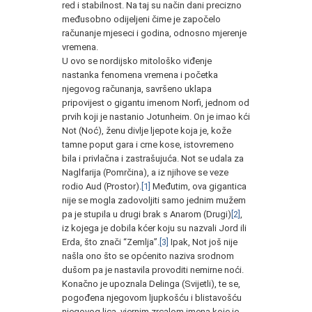
red i stabilnost. Na taj su način dani precizno
međusobno odijeljeni čime je započelo
računanje mjeseci i godina, odnosno mjerenje
vremena.
U ovo se nordijsko mitološko viđenje
nastanka fenomena vremena i početka
njegovog računanja, savršeno uklapa
pripovijest o gigantu imenom Norfi, jednom od
prvih koji je nastanio Jotunheim. On je imao kći
Not (Noć), ženu divlje ljepote koja je, kože
tamne poput gara i crne kose, istovremeno
bila i privlačna i zastrašujuća. Not se udala za
Naglfarija (Pomrčina), a iz njihove se veze
rodio Aud (Prostor).
[1]
Međutim, ova gigantica
nije se mogla zadovoljiti samo jednim mužem
pa je stupila u drugi brak s Anarom (Drugi)
[2]
,
iz kojega je dobila kćer koju su nazvali Jord ili
Erda, što znači “Zemlja”.
[3]
Ipak, Not još nije
našla ono što se općenito naziva srodnom
dušom pa je nastavila provoditi nemirne noći.
Konačno je upoznala Delinga (Svijetli), te se,
pogođena njegovom ljupkošću i blistavošću
njegovog lica, vjernim zrcalom imena koje je