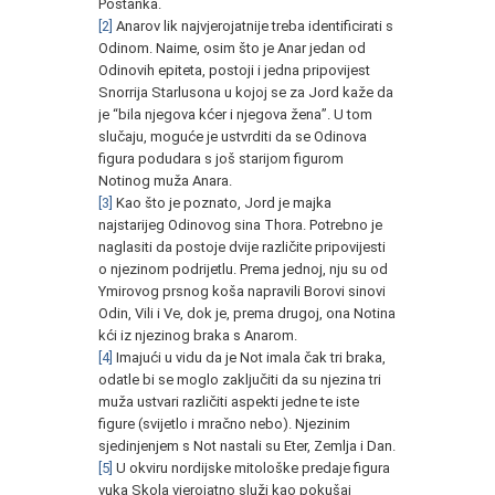
Postanka.
[2]
Anarov lik najvjerojatnije treba identificirati s
Odinom. Naime, osim što je Anar jedan od
Odinovih epiteta, postoji i jedna pripovijest
Snorrija Starlusona u kojoj se za Jord kaže da
je “bila njegova kćer i njegova žena”. U tom
slučaju, moguće je ustvrditi da se Odinova
figura podudara s još starijom figurom
Notinog muža Anara.
[3]
Kao što je poznato, Jord je majka
najstarijeg Odinovog sina Thora. Potrebno je
naglasiti da postoje dvije različite pripovijesti
o njezinom podrijetlu. Prema jednoj, nju su od
Ymirovog prsnog koša napravili Borovi sinovi
Odin, Vili i Ve, dok je, prema drugoj, ona Notina
kći iz njezinog braka s Anarom.
[4]
Imajući u vidu da je Not imala čak tri braka,
odatle bi se moglo zaključiti da su njezina tri
muža ustvari različiti aspekti jedne te iste
figure (svijetlo i mračno nebo). Njezinim
sjedinjenjem s Not nastali su Eter, Zemlja i Dan.
[5]
U okviru nordijske mitološke predaje figura
vuka Skola vjerojatno služi kao pokušaj