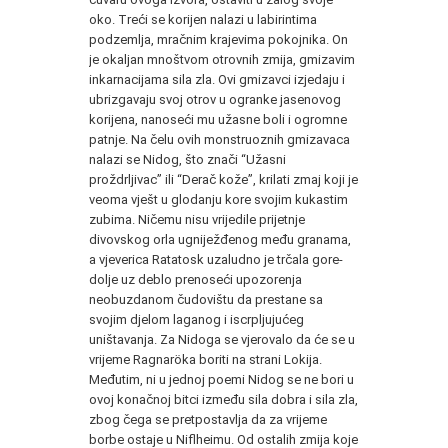
oko. Treći se korijen nalazi u labirintima
podzemlja, mračnim krajevima pokojnika. On
je okaljan mnoštvom otrovnih zmija, gmizavim
inkarnacijama sila zla. Ovi gmizavci izjedaju i
ubrizgavaju svoj otrov u ogranke jasenovog
korijena, nanoseći mu užasne boli i ogromne
patnje. Na čelu ovih monstruoznih gmizavaca
nalazi se Nidog, što znači “Užasni
proždrljivac” ili “Derač kože”, krilati zmaj koji je
veoma vješt u glodanju kore svojim kukastim
zubima. Ničemu nisu vrijedile prijetnje
divovskog orla ugniježđenog među granama,
a vjeverica Ratatosk uzaludno je trčala gore-
dolje uz deblo prenoseći upozorenja
neobuzdanom čudovištu da prestane sa
svojim djelom laganog i iscrpljujućeg
uništavanja. Za Nidoga se vjerovalo da će se u
vrijeme Ragnaröka boriti na strani Lokija.
Međutim, ni u jednoj poemi Nidog se ne bori u
ovoj konačnoj bitci između sila dobra i sila zla,
zbog čega se pretpostavlja da za vrijeme
borbe ostaje u Niflheimu. Od ostalih zmija koje