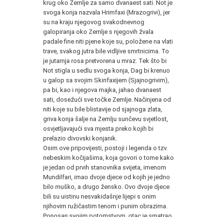
krug oko Zemlje za samo dvanaest sati. Not je
svoga konja nazvala Hrimfaxi (Mrazogrivi), jer
su na kraju njegovog svakodnevnog
galopiranja oko Zemlje s njegovih žvala
padale fine niti pjene koje su, položene na vlati
trave, svakog jutra bile vidljive smrtnicima. To
je jutarnja rosa pretvorena u mraz. Tek što bi
Not stigla u sedlu svoga konja, Dag bi krenuo
u galop sa svojim Skinfaxijem (Sjajnogrivim),
pa bi, kao i njegova majka, jahao dvanaest
sati, dosežući sve točke Zemlje. Načinjena od
niti koje su bile blistavije od sjajnoga zlata,
griva konja šalje na Zemlju sunčevu svjetlost,
osvjetljavajući sva mjesta preko kojih bi
prelazio divovski konjanik.
Osim ove pripovijesti, postoji i legenda o tzv.
nebeskim kočijašima, koja govori o tome kako
je jedan od prvih stanovnika svijeta, imenom
Mundilfari, imao dvoje djece od kojih je jedno
bilo muško, a drugo žensko. Ovo dvoje djece
bili su uistinu nesvakidašnje lijepi s onim
njihovim ružičastim tenom i punim obrazima.
Ponosan svojim potomstvom, otac je smatrao