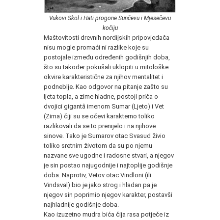
Vukovi Skol i Hati progone Sunčevu i Mjesečevu
kočiju
Maštovitosti drevnih nordijskih pripovjedača
nisu mogle promaći ni razlike koje su
postojale između određenih godišnjih doba,
što su također pokušali uklopiti u mitološke
okvire karakteristične za njihov mentalitet i
podneblje. Kao odgovor na pitanje zašto su
ljeta topla, a zime hladne, postoji priča o
dvojici gigantâ imenom Sumar (Ljeto) i Vet
(Zima) čiji su se očevi karakterno toliko
razlikovali da se to prenijelo i na njihove
sinove. Tako je Sumarov otac Svasud živio
toliko sretnim životom da su po njemu
nazvane sve ugodne i radosne stvari, a njegov
je sin postao najugodnije i najtoplije godišnje
doba. Naprotiv, Vetov otac Vindloni (ili
Vindsval) bio je jako strog i hladan pa je
njegov sin poprimio njegov karakter, postavši
najhladnije godišnje doba.
Kao izuzetno mudra bića čija rasa potječe iz