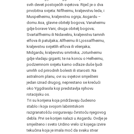
svih devet postojećih svjetova. Riječ je o dva
prvobitna svijeta: Niflheimu, kraljevstvu leda, i
Muspelheimu, kraljevstvu ognja; Asgardu –
domu Asa, glavne obitelji bogova; Vanaheimu
gdje borave Vani, druga obitelj bogova;
Svartalfheimu ili Nidaveliru, kraljevstvu tamnih
elfova ili patuljaka; Alfheimu ili Ljossalfheimu,
kraljevstvu svijetlih elfova ili vilenjaka;
Midgardu, kraljevstvu smrtnika; Jotunheimu
gdje vladaju giganti; te na koncu o Helheimu,
podzemnom svijetu kamo odlaze duše ljudi
umrlih od prirodnih bolesti ili starosti. Na
astralnom planu, ovi su svjetovi smješteni
jedan iznad drugog, neprestano se krećući
oko Yggdrasila koji predstavlja njihovu
rotacijsku os.
Tri su korijena koja pridržavaju čudesno
stablo i koja svojom labirintskom
razgranatošću osiguravaju čvrstoću njegovog
debla. Prvi se korijen nalazi u Asgardu. Ovdje je
smješteno i sveto Urdino vrelo iz kojega izvire
tekućina koja je imala moć da svaku stvar