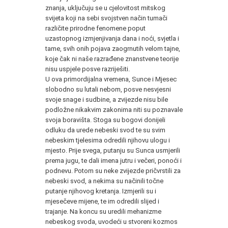
znanja, uključuju se u cjelovitost mitskog
svijeta koji na sebi svojstven način tumači
različite prirodne fenomene poput
uzastopnog izmjenjivanja dana i noći, svjetla i
tame, svih onih pojava zaogrnutih velom tajne,
koje čak ni naše razrađene znanstvene teorije
nisu uspjele posve razriješiti.
U ova primordijalna vremena, Sunce i Mjesec
slobodno su lutali nebom, posve nesvjesni
svoje snage i sudbine, a zvijezde nisu bile
podložne nikakvim zakonima niti su poznavale
svoja boravišta. Stoga su bogovi donijeli
odluku da urede nebeski svod te su svim
nebeskim tjelesima odredili njihovu ulogu i
mjesto. Prije svega, putanju su Sunca usmjerili
prema jugu, te dali imena jutru i večeri, ponoći i
podnevu. Potom su neke zvijezde pričvrstili za
nebeski svod, a nekima su načinili točne
putanje njihovog kretanja. Izmjerili su i
mjesečeve mijene, te im odredili slijed i
trajanje. Na koncu su uredili mehanizme
nebeskog svoda, uvodeći u stvoreni kozmos