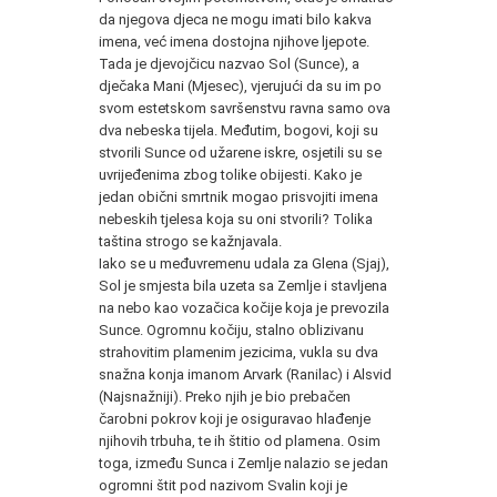
da njegova djeca ne mogu imati bilo kakva
imena, već imena dostojna njihove ljepote.
Tada je djevojčicu nazvao Sol (Sunce), a
dječaka Mani (Mjesec), vjerujući da su im po
svom estetskom savršenstvu ravna samo ova
dva nebeska tijela. Međutim, bogovi, koji su
stvorili Sunce od užarene iskre, osjetili su se
uvrijeđenima zbog tolike obijesti. Kako je
jedan obični smrtnik mogao prisvojiti imena
nebeskih tjelesa koja su oni stvorili? Tolika
taština strogo se kažnjavala.
Iako se u međuvremenu udala za Glena (Sjaj),
Sol je smjesta bila uzeta sa Zemlje i stavljena
na nebo kao vozačica kočije koja je prevozila
Sunce. Ogromnu kočiju, stalno oblizivanu
strahovitim plamenim jezicima, vukla su dva
snažna konja imanom Arvark (Ranilac) i Alsvid
(Najsnažniji). Preko njih je bio prebačen
čarobni pokrov koji je osiguravao hlađenje
njihovih trbuha, te ih štitio od plamena. Osim
toga, između Sunca i Zemlje nalazio se jedan
ogromni štit pod nazivom Svalin koji je