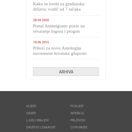
Kako se boriti za građansku
državu: vodič od 7 tačaka
28.04.2020
Portal Antimigrant: poziv na
otvaranje logora i progon
migranata poput bijesnih kerova
18.06.2016
Prilozi za novu Antologiju
suvremene hrvatske gluposti:
Kolinda i ekipa o navijačkim
huliganima
ARHIVA
VIJESTI
POVIJEST
OSVRTI
INTERVJU
LJUDI I KRAJEVI
PRIJEVODI
DRUŠTVO I ZNANOST
COPY/PASTE