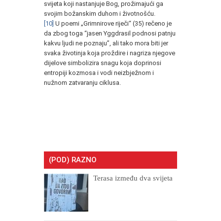
svijeta koji nastanjuje Bog, prožimajući ga
svojim božanskim duhom i životnošću.
[10]
U poemi „Grimnirove riječi“ (35) rečeno je
da zbog toga “jasen Yggdrasil podnosi patnju
kakvu ljudi ne poznaju”, ali tako mora biti jer
svaka životinja koja proždire i nagriza njegove
dijelove simbolizira snagu koja doprinosi
entropiji kozmosa i vodi neizbježnom i
nužnom zatvaranju ciklusa.
(POD) RAZNO
Terasa između dva svijeta