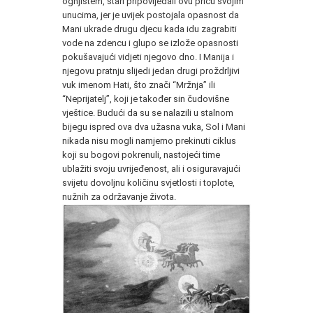
ognjištem, stari pripovijedali ovu priču svojim
unucima, jer je uvijek postojala opasnost da
Mani ukrade drugu djecu kada idu zagrabiti
vode na zdencu i glupo se izlože opasnosti
pokušavajući vidjeti njegovo dno. I Manija i
njegovu pratnju slijedi jedan drugi proždrljivi
vuk imenom Hati, što znači “Mržnja” ili
“Neprijatelj”, koji je također sin čudovišne
vještice. Budući da su se nalazili u stalnom
bijegu ispred ova dva užasna vuka, Sol i Mani
nikada nisu mogli namjerno prekinuti ciklus
koji su bogovi pokrenuli, nastojeći time
ublažiti svoju uvrijeđenost, ali i osiguravajući
svijetu dovoljnu količinu svjetlosti i toplote,
nužnih za održavanje života.