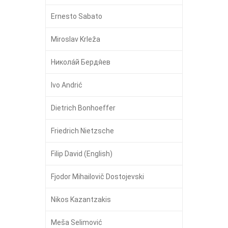
Ernesto Sabato
Miroslav Krleža
Никола́й Бердя́ев
Ivo Andrić
Dietrich Bonhoeffer
Friedrich Nietzsche
Filip David (English)
Fjodor Mihailovič Dostojevski
Nikos Kazantzakis
Meša Selimović