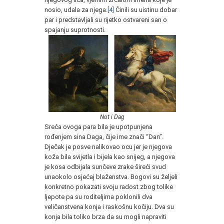
nosio, udala za njega.
[4]
Činili su uistinu dobar
par i predstavljali su rijetko ostvareni san o
spajanju suprotnosti.
Not i Dag
Sreća ovoga para bila je upotpunjena
rođenjem sina Daga, čije ime znači “Dan”.
Dječak je posve nalikovao ocu jer je njegova
koža bila svijetla i bijela kao snijeg, a njegova
je kosa odbijala sunčeve zrake šireći svud
unaokolo osjećaj blaženstva. Bogovi su željeli
konkretno pokazati svoju radost zbog tolike
ljepote pa su roditeljima poklonili dva
veličanstvena konja i raskošnu kočiju. Dva su
konja bila toliko brza da su mogli napraviti