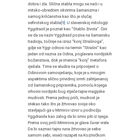
dobra i zla. Slična stabla mogu se naći i u
mitsko-obrednim okvirima šamanizma i
samog kršćanstva kao što je slučaj
sefirotskog stabla
[9]
. U slavenskoj mitologiji
Yggdrasil je poznat kao “Stablo života”. Čini
se da se naziv Yggdrasil poziva na šamansku
tradiciju, točnije na izraz “konj Strašnoga”,
gdje se Yggr odnosi na termin “Strašni” kao
jedan od naziva za Odina, poglavara nordijskih
božanstava, dok je imenica “konj” metafora
vješala. Time se aludira na pripovijest o
Odinovom samovješanju, koje je u mnogim
aspektima slično prividnoj smrti zahtijevanoj
od šamanskog pripravnika, pomoću kojega
vrhovni nordijski bog stječe tajne magijske
mudrosti. Prema jednoj priči, mudrost je
stekao tako što je žrtvovao svoje oko
stavljajući ga u Mimirov izvor u podnožju
Yggdrasila kao zalog da bi smio piti iz njega.
Prema ovoj priči Mimirova je glava čuvar vrela.
Da bi saznao tajnu runa žrtvovao je sebe
samom sebi, viseći razapet na Kozmičkom