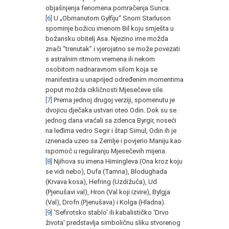
objašnjenja fenomena pomračenja Sunca.
[6]
U „Obmanutom Gylfiju“ Snorri Starluson
spominje božicu imenom Bil koju smješta u
božansku obitelj Asa. Njezino ime možda
znači “trenutak” i vjerojatno se može povezati
s astralnim ritmom vremena ili nekom
osobitom nadnaravnom silom koja se
manifestira u unaprijed određenim momentima
poput možda cikličnosti Mjesečeve sile.
[7]
Prema jednoj drugoj verziji, spomenutu je
dvojicu dječaka ustvari oteo Odin. Dok su se
jednog dana vraćali sa zdenca Byrgir, noseći
na leđima vedro Segir i štap Simul, Odin ih je
iznenada uzeo sa Zemlje i povjerio Maniju kao
ispomoć u reguliranju Mjesečevih mijena.
[8]
Njihova su imena Himingleva (Ona kroz koju
se vidi nebo), Dufa (Tamna), Blodughada
(Krvava kosa), Hefring (Uzdižuća), Ud
(Pjenušavi val), Hron (Val koji izvire), Bylgja
(Val), Drofn (Pjenušava) i Kolga (Hladna).
[9]
'Sefirotsko stablo' ili kabalističko 'Drvo
života' predstavlja simboličnu sliku stvorenog