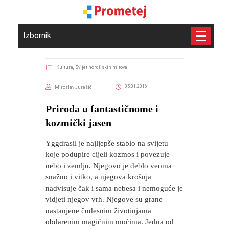
Izbornik
Kultura,
Svijet nordijskih mitova
05.01.2016
Miroslav Jurešić
Priroda u fantastičnome i
kozmički jasen
Yggdrasil je najljepše stablo na svijetu
koje podupire cijeli kozmos i povezuje
nebo i zemlju. Njegovo je deblo veoma
snažno i vitko, a njegova krošnja
nadvisuje čak i sama nebesa i nemoguće je
vidjeti njegov vrh. Njegove su grane
nastanjene čudesnim životinjama
obdarenim magičnim moćima. Jedna od