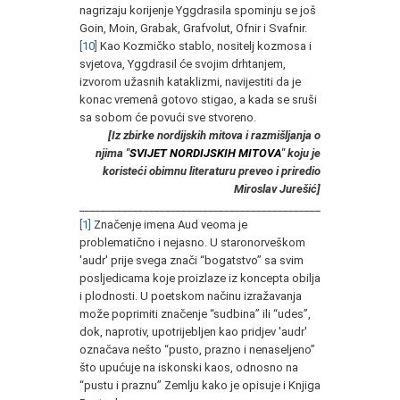
nagrizaju korijenje Yggdrasila spominju se još
Goin, Moin, Grabak, Grafvolut, Ofnir i Svafnir.
[10]
Kao Kozmičko stablo, nositelj kozmosa i
svjetova, Yggdrasil će svojim drhtanjem,
izvorom užasnih kataklizmi, navijestiti da je
konac vremenâ gotovo stigao, a kada se sruši
sa sobom će povući sve stvoreno.
[Iz zbirke nordijskih mitova i razmišljanja o
njima "
SVIJET NORDIJSKIH MITOVA
" koju je
koristeći obimnu literaturu preveo i priredio
Miroslav Jurešić]
__________________________________________________
[1]
Značenje imena Aud veoma je
problematično i nejasno. U staronorveškom
'audr' prije svega znači “bogatstvo” sa svim
posljedicama koje proizlaze iz koncepta obilja
i plodnosti. U poetskom načinu izražavanja
može poprimiti značenje “sudbina” ili “udes”,
dok, naprotiv, upotrijebljen kao pridjev 'audr'
označava nešto “pusto, prazno i nenaseljeno”
što upućuje na iskonski kaos, odnosno na
“pustu i praznu” Zemlju kako je opisuje i Knjiga