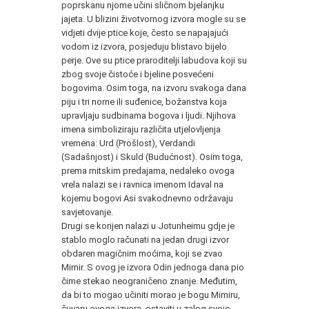
poprskanu njome učini sličnom bjelanjku
jajeta. U blizini životvornog izvora mogle su se
vidjeti dvije ptice koje, često se napajajući
vodom iz izvora, posjeduju blistavo bijelo
perje. Ove su ptice praroditelji labudova koji su
zbog svoje čistoće i bjeline posvećeni
bogovima. Osim toga, na izvoru svakoga dana
piju i tri norne ili suđenice, božanstva koja
upravljaju sudbinama bogova i ljudi. Njihova
imena simboliziraju različita utjelovljenja
vremena: Urd (Prošlost), Verdandi
(Sadašnjost) i Skuld (Budućnost). Osim toga,
prema mitskim predajama, nedaleko ovoga
vrela nalazi se i ravnica imenom Idaval na
kojemu bogovi Asi svakodnevno održavaju
savjetovanje.
Drugi se korijen nalazi u Jotunheimu gdje je
stablo moglo računati na jedan drugi izvor
obdaren magičnim moćima, koji se zvao
Mimir. S ovog je izvora Odin jednoga dana pio
čime stekao neograničeno znanje. Međutim,
da bi to mogao učiniti morao je bogu Mimiru,
čuvaru ovoga izvora, ostaviti u zalog svoje