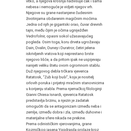
vitko, a njegova krošnja nadvisuje čak i sama
nebesa i nemoguće je vidjeti njegov vrh.
Njegove su grane nastanjene čudesnim
životinjama obdarenim magičnim moćima.
Jedna od njih je gigantski orao, čuvar drevnih
tajni, među čijim je očima ugniježđen
Vedrofolnir, opasni sokol užasavajućeg
pogleda. Osim toga, koru drveta ugrožavaju
Dain, Dvalin, Duney i Duratror, četiri jelena
iskrivljenih vratova koji neprestano brste
njegovo lišće, a da pritom ipak ne uspijevaju
nanijeti veliku štetu ovom ogromnom stablu.
Duž njegovog debla trčkara vjeverica
Ratatosk, “Zub koji buši”, koja je nositelj
orlovih poruka i prijetnji mračnim stanovnicima
u korijenju stabla. Prema njemačkoj filologinji
Gianni Chiesa Isnardi, vjeverica Ratatosk
predstavlja brzinu, a njezin je zadatak
omogućiti da se antagonizam između neba i
zemlje, između dobra i zla, između duhovne i
materijalne sfere nikada ne prekine.
Prema odinističkim vjerovanjima, grane
Kozmičkog jasena Yggdrasila prolaze kroz