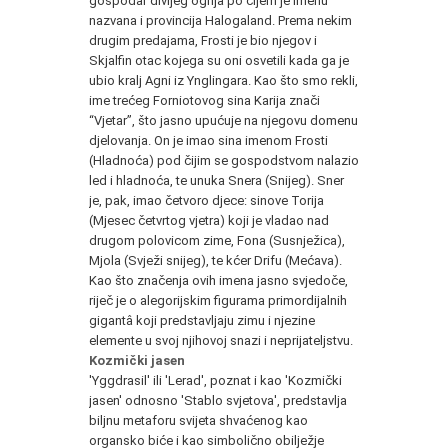
gospodar divljeg ognja po čijem je imenu
nazvana i provincija Halogaland. Prema nekim
drugim predajama, Frosti je bio njegov i
Skjalfin otac kojega su oni osvetili kada ga je
ubio kralj Agni iz Ynglingara. Kao što smo rekli,
ime trećeg Forniotovog sina Karija znači
“Vjetar”, što jasno upućuje na njegovu domenu
djelovanja. On je imao sina imenom Frosti
(Hladnoća) pod čijim se gospodstvom nalazio
led i hladnoća, te unuka Snera (Snijeg). Sner
je, pak, imao četvoro djece: sinove Torija
(Mjesec četvrtog vjetra) koji je vladao nad
drugom polovicom zime, Fona (Susnježica),
Mjola (Svježi snijeg), te kćer Drifu (Mećava).
Kao što značenja ovih imena jasno svjedoče,
riječ je o alegorijskim figurama primordijalnih
gigantâ koji predstavljaju zimu i njezine
elemente u svoj njihovoj snazi i neprijateljstvu.
Kozmički jasen
'Yggdrasil' ili 'Lerad', poznat i kao 'Kozmički
jasen' odnosno 'Stablo svjetova', predstavlja
biljnu metaforu svijeta shvaćenog kao
organsko biće i kao simbolično obilježje