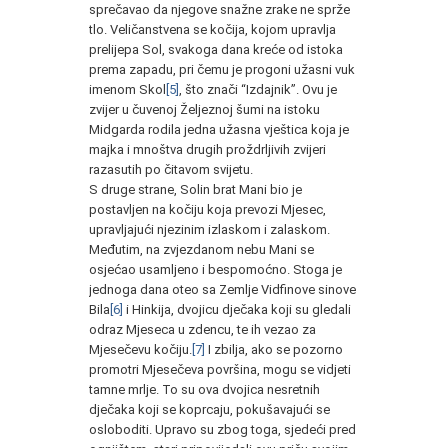
sprečavao da njegove snažne zrake ne sprže
tlo. Veličanstvena se kočija, kojom upravlja
prelijepa Sol, svakoga dana kreće od istoka
prema zapadu, pri čemu je progoni užasni vuk
imenom Skol
[5]
, što znači “Izdajnik”. Ovu je
zvijer u čuvenoj Željeznoj šumi na istoku
Midgarda rodila jedna užasna vještica koja je
majka i mnoštva drugih proždrljivih zvijeri
razasutih po čitavom svijetu.
S druge strane, Solin brat Mani bio je
postavljen na kočiju koja prevozi Mjesec,
upravljajući njezinim izlaskom i zalaskom.
Međutim, na zvjezdanom nebu Mani se
osjećao usamljeno i bespomoćno. Stoga je
jednoga dana oteo sa Zemlje Vidfinove sinove
Bila
[6]
i Hinkija, dvojicu dječaka koji su gledali
odraz Mjeseca u zdencu, te ih vezao za
Mjesečevu kočiju.
[
7]
I zbilja, ako se pozorno
promotri Mjesečeva površina, mogu se vidjeti
tamne mrlje. To su ova dvojica nesretnih
dječaka koji se koprcaju, pokušavajući se
osloboditi. Upravo su zbog toga, sjedeći pred