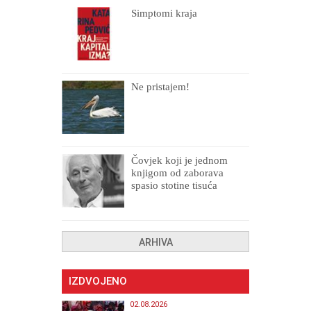
Simptomi kraja
Ne pristajem!
Čovjek koji je jednom
knjigom od zaborava
spasio stotine tisuća
drugih, prokletih i
uništenih
ARHIVA
IZDVOJENO
02.08.2026