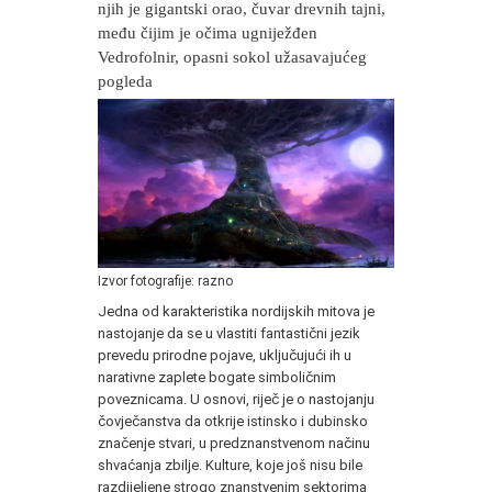
njih je gigantski orao, čuvar drevnih tajni,
među čijim je očima ugniježđen
Vedrofolnir, opasni sokol užasavajućeg
pogleda
Izvor fotografije: razno
Jedna od karakteristika nordijskih mitova je
nastojanje da se u vlastiti fantastični jezik
prevedu prirodne pojave, uključujući ih u
narativne zaplete bogate simboličnim
poveznicama. U osnovi, riječ je o nastojanju
čovječanstva da otkrije istinsko i dubinsko
značenje stvari, u predznanstvenom načinu
shvaćanja zbilje. Kulture, koje još nisu bile
razdijeljene strogo znanstvenim sektorima