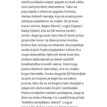
samih početaka svijeta, giganti su imali veliku
moć nad prirodnim elementima. Tako se
pripovijeda o drevnom gigantu Forniotu,
vladaru ledenih zemalja, koji se smatra prvim
zemljoposjednikom na svijetu. On je imao
trojicu sinova: Aegira (More), Logija (Oganj) i
Karija (Vjetar), koji su bili veoma čuveni i
moćni. Aegir (poznat i kao Hler ili Gimir) je bio
gospodar mora i za ženu je imao morsku
božicu Ran za koju se smatralo da posjeduje
mrežu kojom hvata utopljenike i odnosi ih u
svoje obitavalište. Njihovih devet kćeri (tzv.
undine) utjelovljavalo je devet različitih
karakteristika morskih valova. Osim toga,
prema drevnom vjerovanju, one su i majke
boga Heimdalla, čuvara Asgarda.
[8]
Pripravljale
su pivo po kojemu je Aegir bio posebno
poznat, tako da su se bogovi rado okupljali u
njegovom domu kako bi pili i nazdravljali.
Prema nordijskim mitskim predajama, Aegir je
živio na otoku Hleseyu i to u palači koja je bila
“svetište rasvijetljeno zlatom”. Logi je