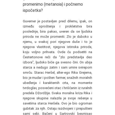
promenimo (metanoia) i počnemo
ispočetka?
Guverner je postavljen pred dilemu, ipak, on
između oproštenja i prokletstva bira
poslednje, bira pakao, uveren da se ljudska
priroda ne može promeniti. Zlo je duboko u
njemu, u svakoj pori njegove duše i to je
njegova vlastitost, njegova istinska priroda,
koju voljno prihvata. Ovde ću podsetiti na
Čestertonove reči da "zlo predstavlja deo
izbora", ljudsko biće ga svesno čini. On ubija
starca a nedugo zatim i sam umire svirepom
smrću. Starac Heršel, alter-ego Rika Grejema,
bio je mudar i pošten farmer, snažnih moralnih
ubeđenja i karakternih crta, na momente
tvrdoglav, posvećeni otac i hrišćanin iz ruralnih
predela Džordžije. Svaka moralna kriza Rika i
njegove skupine nalazila je svoje rešenje u
savetima starca Heršela. Ovo je bio ogroman
gubitak za njih. Ostaju razdvojeni i prepušteni
sami sebi. Bačeni u Sartrovski besmisao