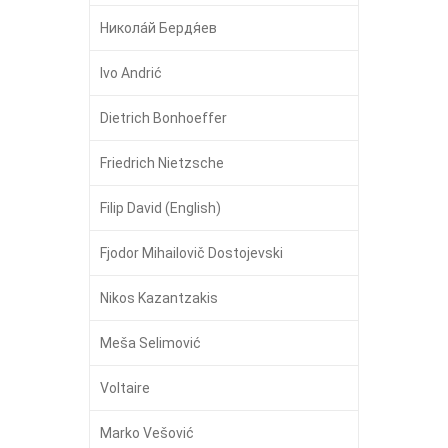
Никола́й Бердя́ев
Ivo Andrić
Dietrich Bonhoeffer
Friedrich Nietzsche
Filip David (English)
Fjodor Mihailovič Dostojevski
Nikos Kazantzakis
Meša Selimović
Voltaire
Marko Vešović