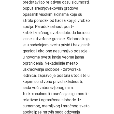
predstavljao relativnu oazu sigurnosti,
poput srednjovekovnih gradova
opasanih visokim zidinama koje su
štitile poredak od haosa koji je vrebao
spolja. Paradoksalnost post-
kataklizmičnog sveta slobodu locira u
jasne i utvrđene granice. Sloboda koja
je u sadašnjem svetu privid i bez jasnih
granica i ako one nesumnjivo postoje -
u novome svetu imaju veoma jasna
ograničenja. Nekadašnje mesto
uskraćivanja slobode - zatvorska
jedinica, zapravo je postala utočište u
kojem se stvorio privid skladnosti,
sada već zaboravljenog mira,
funkcionalnosti i osećanja sigurnosti -
relativne i ograničene slobode. Iz
sumornog, memljivog i mračnog sveta
apokalipse mrtvih sada odzvanja