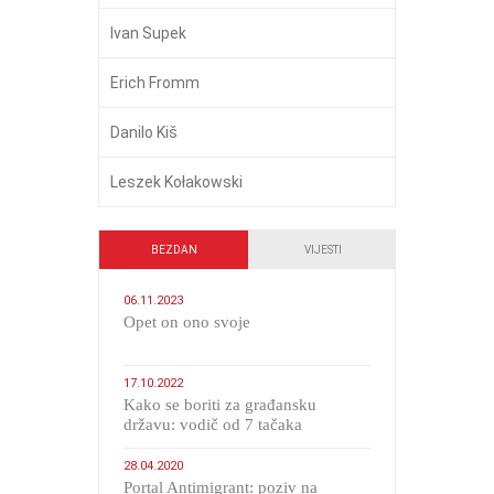
Ivan Supek
Erich Fromm
Danilo Kiš
Leszek Kołakowski
BEZDAN
VIJESTI
06.11.2023
​Opet on ono svoje
17.10.2022
Kako se boriti za građansku
državu: vodič od 7 tačaka
28.04.2020
Portal Antimigrant: poziv na