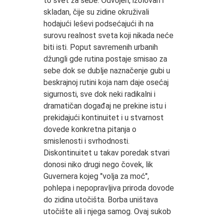
to svet za sebe. Odvojen, izolovan i
skladan, čije su zidine okruživali
hodajući leševi podsećajući ih na
surovu realnost sveta koji nikada neće
biti isti. Poput savremenih urbanih
džungli gde rutina postaje smisao za
sebe dok se dublje naznačenje gubi u
beskrajnoj rutini koja nam daje osećaj
sigurnosti, sve dok neki radikalni i
dramatičan događaj ne prekine istu i
prekidajući kontinuitet i u stvarnost
dovede konkretna pitanja o
smislenosti i svrhodnosti.
Diskontinuitet u takav poredak stvari
donosi niko drugi nego čovek, lik
Guvernera kojeg "volja za moć",
pohlepa i nepopravljiva priroda dovode
do zidina utočišta. Borba uništava
utočište ali i njega samog. Ovaj sukob