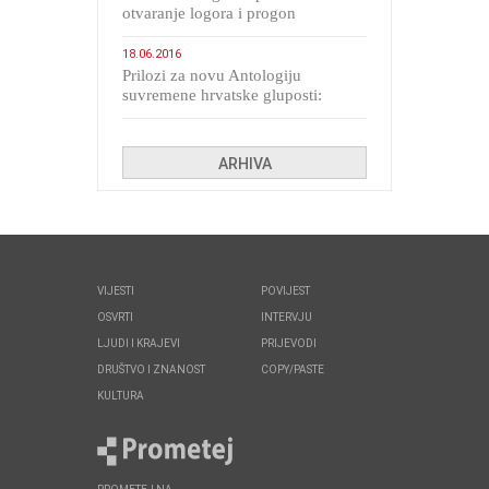
otvaranje logora i progon
migranata poput bijesnih kerova
18.06.2016
Prilozi za novu Antologiju
suvremene hrvatske gluposti:
Kolinda i ekipa o navijačkim
huliganima
ARHIVA
VIJESTI
POVIJEST
OSVRTI
INTERVJU
LJUDI I KRAJEVI
PRIJEVODI
DRUŠTVO I ZNANOST
COPY/PASTE
KULTURA