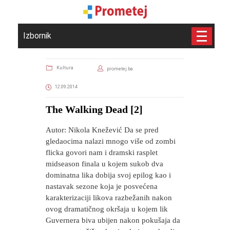
Izbornik
Kultura
prometej.ba
12.09.2014
The Walking Dead [2]
Autor: Nikola Knežević Da se pred
gledaocima nalazi mnogo više od zombi
flicka govori nam i dramski rasplet
midseason finala u kojem sukob dva
dominatna lika dobija svoj epilog kao i
nastavak sezone koja je posvećena
karakterizaciji likova razbežanih nakon
ovog dramatičnog okršaja u kojem lik
Guvernera biva ubijen nakon pokušaja da