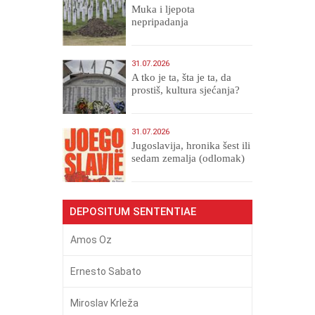
Muka i ljepota
nepripadanja
31.07.2026
A tko je ta, šta je ta, da
prostiš, kultura sjećanja?
31.07.2026
Jugoslavija, hronika šest ili
sedam zemalja (odlomak)
DEPOSITUM SENTENTIAE
Amos Oz
Ernesto Sabato
Miroslav Krleža