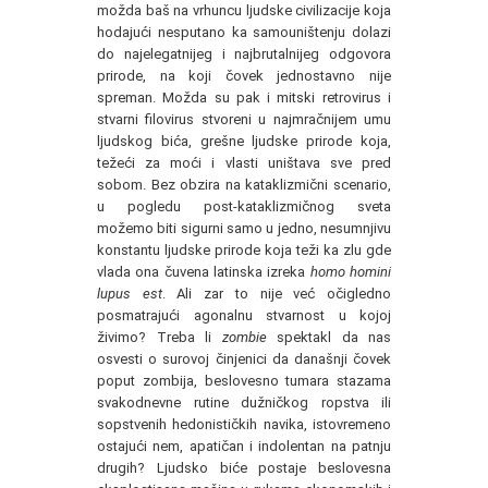
možda baš na vrhuncu ljudske civilizacije koja
hodajući nesputano ka samouništenju dolazi
do najelegatnijeg i najbrutalnijeg odgovora
prirode, na koji čovek jednostavno nije
spreman. Možda su pak i mitski retrovirus i
stvarni filovirus stvoreni u najmračnijem umu
ljudskog bića, grešne ljudske prirode koja,
težeći za moći i vlasti uništava sve pred
sobom. Bez obzira na kataklizmični scenario,
u pogledu post-kataklizmičnog sveta
možemo biti sigurni samo u jedno, nesumnjivu
konstantu ljudske prirode koja teži ka zlu gde
vlada ona čuvena latinska izreka
homo homini
lupus est
. Ali zar to nije već očigledno
posmatrajući agonalnu stvarnost u kojoj
živimo? Treba li
zombie
spektakl da nas
osvesti o surovoj činjenici da današnji čovek
poput zombija, beslovesno tumara stazama
svakodnevne rutine dužničkog ropstva ili
sopstvenih hedonističkih navika, istovremeno
ostajući nem, apatičan i indolentan na patnju
drugih? Ljudsko biće postaje beslovesna