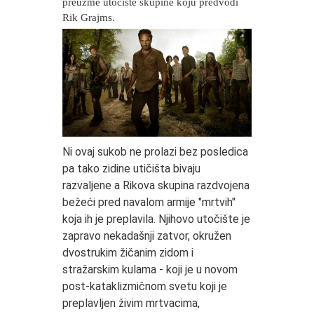
preuzme utočište skupine koju predvodi
Rik Grajms.
Ni ovaj sukob ne prolazi bez posledica
pa tako zidine utičišta bivaju
razvaljene a Rikova skupina razdvojena
bežeći pred navalom armije "mrtvih"
koja ih je preplavila. Njihovo utočište je
zapravo nekadašnji zatvor, okružen
dvostrukim žičanim zidom i
stražarskim kulama - koji je u novom
post-kataklizmičnom svetu koji je
preplavljen živim mrtvacima,