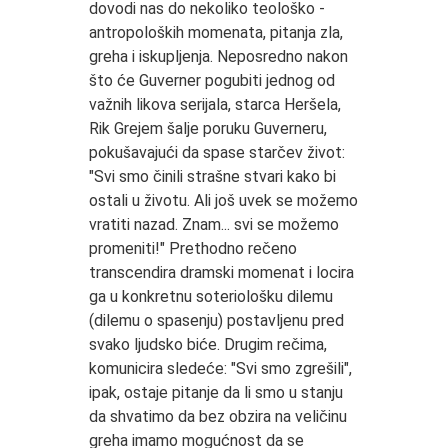
dovodi nas do nekoliko teološko -
antropoloških momenata, pitanja zla,
greha i iskupljenja. Neposredno nakon
što će Guverner pogubiti jednog od
važnih likova serijala, starca Heršela,
Rik Grejem šalje poruku Guverneru,
pokušavajući da spase starčev život:
"Svi smo činili strašne stvari kako bi
ostali u životu. Ali još uvek se možemo
vratiti nazad. Znam... svi se možemo
promeniti!" Prethodno rečeno
transcendira dramski momenat i locira
ga u konkretnu soteriološku dilemu
(dilemu o spasenju) postavljenu pred
svako ljudsko biće. Drugim rečima,
komunicira sledeće: "Svi smo zgrešili",
ipak, ostaje pitanje da li smo u stanju
da shvatimo da bez obzira na veličinu
greha imamo mogućnost da se