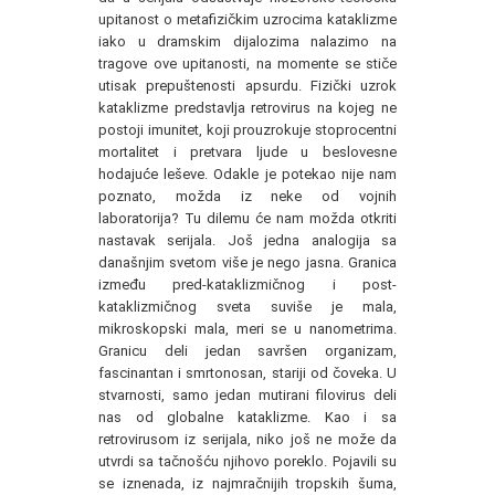
upitanost o metafizičkim uzrocima kataklizme
iako u dramskim dijalozima nalazimo na
tragove ove upitanosti, na momente se stiče
utisak prepuštenosti apsurdu. Fizički uzrok
kataklizme predstavlja retrovirus na kojeg ne
postoji imunitet, koji prouzrokuje stoprocentni
mortalitet i pretvara ljude u beslovesne
hodajuće leševe. Odakle je potekao nije nam
poznato, možda iz neke od vojnih
laboratorija? Tu dilemu će nam možda otkriti
nastavak serijala. Još jedna analogija sa
današnjim svetom više je nego jasna. Granica
između pred-kataklizmičnog i post-
kataklizmičnog sveta suviše je mala,
mikroskopski mala, meri se u nanometrima.
Granicu deli jedan savršen organizam,
fascinantan i smrtonosan, stariji od čoveka. U
stvarnosti, samo jedan mutirani filovirus deli
nas od globalne kataklizme. Kao i sa
retrovirusom iz serijala, niko još ne može da
utvrdi sa tačnošću njihovo poreklo. Pojavili su
se iznenada, iz najmračnijih tropskih šuma,