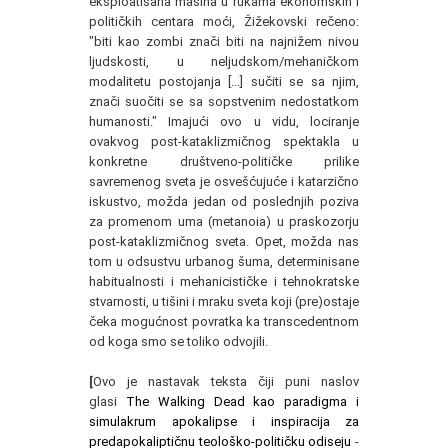
eksploatisana mašina u rukama ekonomskih i
političkih centara moći, Žižekovski rečeno:
"biti kao zombi znači biti na najnižem nivou
ljudskosti, u neljudskom/mehaničkom
modalitetu postojanja [...] sučiti se sa njim,
znači suočiti se sa sopstvenim nedostatkom
humanosti." Imajući ovo u vidu, lociranje
ovakvog post-kataklizmičnog spektakla u
konkretne društveno-političke prilike
savremenog sveta je osvešćujuće i katarzično
iskustvo, možda jedan od poslednjih poziva
za promenom uma (metanoia) u praskozorju
post-kataklizmičnog sveta. Opet, možda nas
tom u odsustvu urbanog šuma, determinisane
habitualnosti i mehanicističke i tehnokratske
stvarnosti, u tišini i mraku sveta koji (pre)ostaje
čeka mogućnost povratka ka transcedentnom
od koga smo se toliko odvojili.
[
Ovo je nastavak teksta čiji puni naslov
glasi
The Walking Dead kao paradigma i
simulakrum apokalipse i inspiracija za
predapokaliptičnu teološko-političku odiseju
-