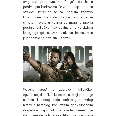
ovaj put pred vratima "kraja", da bi u
poslednjim kadrovima četvrtog serijala otkrila
stravičnu istinu da se iza "utočišta" zapravo
krije bizarni kanibalistički kult - još jedan
simptom sveta u kojima su moralna pravila
postala isključivo individualna a ne kolektivna
kategorija, gde su zakoni ukinuti, lex-naturalis
je poprimio najdevijatniju formu.
Walking dead
je zapravo nihilističko-
egzistencijalistički eksperiment koji propituje
suštinu ljudskog bića bačenog u vrtlog
ništavila nastalog konkretnim apokaliptičnim
događajem čiji uzrok nije naveden. Primetno je
da u serijalu odsustvuje filozofsko-teološka