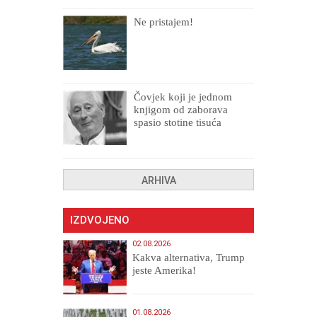
Ne pristajem!
Čovjek koji je jednom
knjigom od zaborava
spasio stotine tisuća
drugih, prokletih i
uništenih
ARHIVA
IZDVOJENO
02.08.2026
Kakva alternativa, Trump
jeste Amerika!
01.08.2026