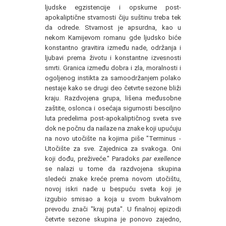
ljudske egzistencije i opskurne post-
apokaliptične stvarnosti čiju suštinu treba tek
da odrede. Stvarnost je apsurdna, kao u
nekom Kamijevom romanu gde ljudsko biće
konstantno gravitira između nade, održanja i
ljubavi prema životu i konstantne izvesnosti
smrti. Granica između dobra i zla, moralnosti i
ogoljenog instikta za samoodržanjem polako
nestaje kako se drugi deo četvrte sezone bliži
kraju. Razdvojena grupa, lišena međusobne
zaštite, oslonca i osećaja sigurnosti besciljno
luta predelima post-apokaliptičnog sveta sve
dok ne počnu da nailaze na znake koji upućuju
na novo utočište na kojima piše "Terminus -
Utočište za sve. Zajednica za svakoga. Oni
koji dođu, preživeće." Paradoks
par exellence
se nalazi u tome da razdvojena skupina
sledeći znake kreće prema novom utočištu,
novoj iskri nade u bespuću sveta koji je
izgubio smisao a koja u svom bukvalnom
prevodu znači "kraj puta". U finalnoj epizodi
četvrte sezone skupina je ponovo zajedno,