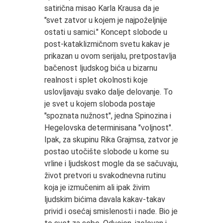
satirična misao Karla Krausa da je
"svet zatvor u kojem je najpoželjnije
ostati u samici." Koncept slobode u
post-kataklizmičnom svetu kakav je
prikazan u ovom serijalu, pretpostavlja
bačenost ljudskog bića u bizarnu
realnost i splet okolnosti koje
uslovljavaju svako dalje delovanje. To
je svet u kojem sloboda postaje
"spoznata nužnost", jedna Spinozina i
Hegelovska determinisana "voljnost".
Ipak, za skupinu Rika Grajmsa, zatvor je
postao utočište slobode u kome su
vrline i ljudskost mogle da se sačuvaju,
život pretvori u svakodnevna rutinu
koja je izmučenim ali ipak živim
ljudskim bićima davala kakav-takav
privid i osećaj smislenosti i nade. Bio je