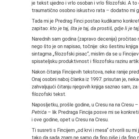
je tekst ujedno i vrlo osoban i vrlo filozofski. A t
traumatično osobno iskustvo rata – dodatno mi ga j
Tada mi je Predrag Finci postao kudikamo konkretnij
zapitao:
kto je taj, šta je taj, da prostiš, gdje li je t
Narednih sam godina (zapravo decenija) pročitao n
nego što je on napisao, točnije: oko šestinu knjig
sintagma „filozofski pisac“, mislim da se u Fincij
spisateljsku produktivnost i filozofsku razinu artik
Nakon čitanja Fincijevih tekstova, neke ranije pred
Onaj osobni naboj članka iz 1997. prisutan je, neka
zahvaljujući čitanju njegovih knjiga saznao sam, za 
filozofski tekst.
Naposljetku, prošle godine, u Cresu na na Cresu –
Petrića
– lik Predraga Fincija posve mi se konkret
i ove godine, opet u Cresu na Cresu.
Ti susreti s Fincijem „od krvi i mesa“ otvorili su m
tako da sada znam ne samo da fino piše i da fino mi