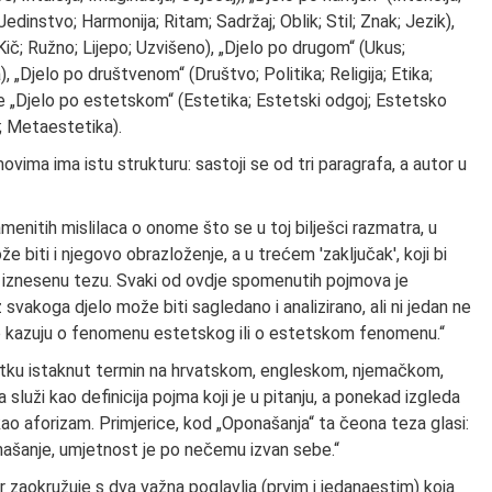
Jedinstvo; Harmonija; Ritam; Sadržaj; Oblik; Stil; Znak; Jezik),
 Kič; Ružno; Lijepo; Uzvišeno), „Djelo po drugom“ (Ukus;
), „Djelo po društvenom“ (Društvo; Politika; Religija; Etika;
 te „Djelo po estetskom“ (Estetika; Estetski odgoj; Estetsko
d; Metaestetika).
ima ima istu strukturu: sastoji se od tri paragrafa, a autor u
amenitih mislilaca o onome što se u toj bilješci razmatra, u
 biti i njegovo obrazloženje, a u trećem 'zaključak', koji bi
ke iznesenu tezu. Svaki od ovdje spomenutih pojmova je
 svakoga djelo može biti sagledano i analizirano, ali ni jedan ne
dno kazuju o fenomenu estetskog ili o estetskom fenomenu.“
etku istaknut termin na hrvatskom, engleskom, njemačkom,
 služi kao definicija pojma koji je u pitanju, a ponekad izgleda
ao aforizam. Primjerice, kod „Oponašanja“ ta čeona teza glasi:
našanje, umjetnost je po nečemu izvan sebe.“
or zaokružuje s dva važna poglavlja (prvim i jedanaestim) koja