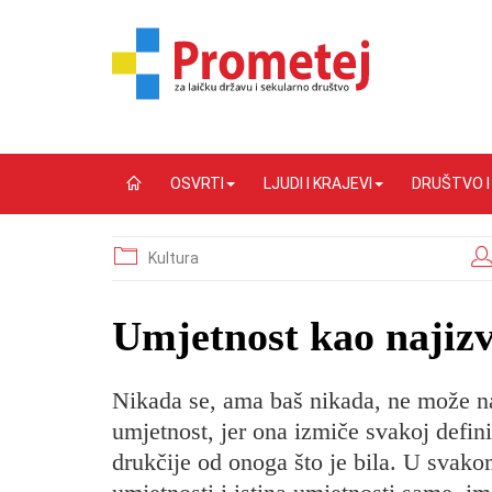
OSVRTI
LJUDI I KRAJEVI
DRUŠTVO 
Kultura
Umjetnost kao najizv
Nikada se, ama baš nikada, ne može na
umjetnost, jer ona izmiče svakoj definic
drukčije od onoga što je bila. U svakom