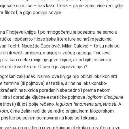
ješale su mi se – baš kako treba – pa ne znam više reći gdje
a filozof, a gdje počinje čovjek.
jena Fincijeva knjiga. I po mnogočemu je posebna, ne samo u
čke i općenito filozofijske literature na našim jezicima.
Ivan Focht, Nadežda Čačinovič, Milan Galović – to su neki od
anjih ili većih ambicija, manjeg ili većeg opsega. Fincijeva
niz, kao i neke ranije njegove knjige, ali od njih se svojim
titetom i kvalitetom. O čemu je zapravo riječ?
rešan zaključak. Naime, ova knjiga nije obični leksikon niti
e termine (ili pojmove) estetike, ali ne na leksikonsko-
 i skraćenih natuknica poredanih abecedno i prema nekom
ci bira i obrađuje ključne estetičke pojmove
logikom discipline
tnosti) ili, još bolje rečeno,
logikom fenomena umjetnosti
. A
ikom
, čime želim reći da se radi o originalnom filozofskom
 i pristup pojedinim pojmovima na koje se fokusira.
če važnu, promišljenu i ovom knjigom itekako potvrđenu tezu