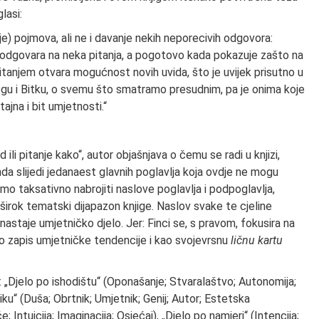
lasi:
nje) pojmova, ali ne i davanje nekih neporecivih odgovora:
ne odgovara na neka pitanja, a pogotovo kada pokazuje zašto na
itanjem otvara mogućnost novih uvida, što je uvijek prisutno u
Bogu i Bitku, o svemu što smatramo presudnim, pa je onima koje
ajna i bit umjetnosti.“
li pitanje kako“, autor objašnjava o čemu se radi u knjizi,
nda slijedi jedanaest glavnih poglavlja koja ovdje ne mogu
amo taksativno nabrojiti naslove poglavlja i podpoglavlja,
 širok tematski dijapazon knjige. Naslov svake te cjeline
nastaje umjetničko djelo. Jer: Finci se, s pravom, fokusira na
 zapis umjetničke tendencije i kao svojevrsnu
ličnu kartu
u: „Djelo po ishodištu“ (Oponašanje; Stvaralaštvo; Autonomija;
iku“ (Duša; Obrtnik; Umjetnik; Genij; Autor; Estetska
; Intuicija; Imaginacija; Osjećaj), „Djelo po namjeri“ (Intencija;