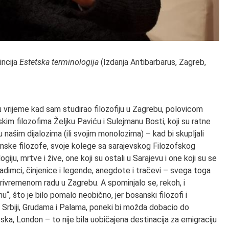
incija
Estetska terminologija
(Izdanja Antibarbarus, Zagreb,
 vrijeme kad sam studirao filozofiju u Zagrebu, polovicom
skim filozofima Željku Paviću i Sulejmanu Bosti, koji su ratne
našim dijalozima (ili svojim monolozima) – kad bi skupljali
anske filozofe, svoje kolege sa sarajevskog Filozofskog
giju, mrtve i žive, one koji su ostali u Sarajevu i one koji su se
 nadimci, činjenice i legende, anegdote i tračevi – svega toga
še privremenom radu u Zagrebu. A spominjalo se, rekoh, i
u“, što je bilo pomalo neobično, jer bosanski filozofi i
 i Srbiji, Grudama i Palama, poneki bi možda dobacio do
eska, London – to nije bila uobičajena destinacija za emigraciju