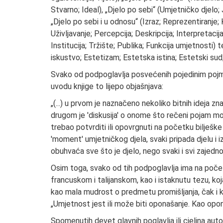
Stvarno; Ideal), „Djelo po sebi“ (Umjetničko djelo; 
„Djelo po sebi i u odnosu“ (Izraz; Reprezentiranje;
Uživljavanje; Percepcija; Deskripcija; Interpretacija
Institucija; Tržište; Publika; Funkcija umjetnosti)
iskustvo; Estetizam; Estetska istina; Estetski su
Svako od podpoglavlja posvećenih pojedinim pojmov
uvodu knjige to lijepo objašnjava:
„(...) u prvom je naznačeno nekoliko bitnih ideja zn
drugom je 'diskusija' o onome što rečeni pojam može
trebao potvrditi ili opovrgnuti na početku bilješ
'moment' umjetničkog djela, svaki pripada djelu i iz
obuhvaća sve što je djelo, nego svaki i svi zaje
Osim toga, svako od tih podpoglavlja ima na poč
francuskom i talijanskom, kao i istaknutu tezu, koja
kao mala mudrost o predmetu promišljanja, čak i k
„Umjetnost jest ili može biti oponašanje. Kao opo
Spomenutih devet glavnih poglavlja ili cjelina aut