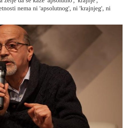
 želje da se kaže 'apsolutno', 'krajnje',
nosti nema ni 'apsolutnog', ni 'krajnjeg', ni