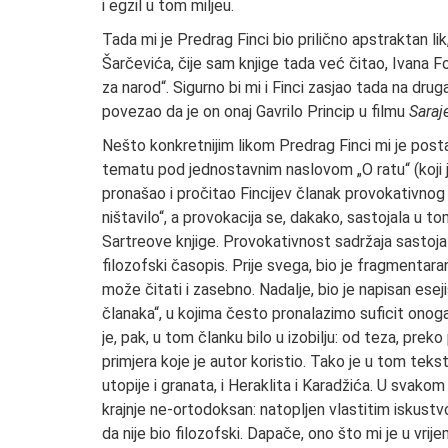
i egzil u tom miljeu.
Tada mi je Predrag Finci bio prilično apstraktan li
Šarčevića, čije sam knjige tada već čitao, Ivana Foc
za narod“. Sigurno bi mi i Finci zasjao tada na dr
povezao da je on onaj Gavrilo Princip u filmu
Saraj
Nešto konkretnijim likom Predrag Finci mi je pos
tematu pod jednostavnim naslovom „O ratu“ (koji je
pronašao i pročitao Fincijev članak provokativnog n
ništavilo“, a provokacija se, dakako, sastojala u 
Sartreove knjige. Provokativnost sadržaja sastoja
filozofski časopis. Prije svega, bio je fragmentar
može čitati i zasebno. Nadalje, bio je napisan esej
članaka“, u kojima često pronalazimo suficit onoga
je, pak, u tom članku bilo u izobilju: od teza, prek
primjera koje je autor koristio. Tako je u tom tekstu
utopije i granata, i Heraklita i Karadžića. U svako
krajnje ne-ortodoksan: natopljen vlastitim iskustv
da nije bio filozofski. Dapače, ono što mi je u vrij