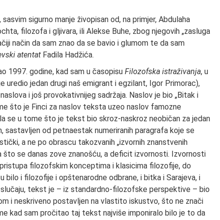
k, sasvim sigurno manje živopisan od, na primjer, Abdulaha
hta, filozofa i gljivara, ili Alekse Buhe, zbog njegovih „zasluga
ugačiji način da sam znao da se bavio i glumom te da sam
evski atentat
Fadila Hadžića.
tao 1997. godine, kad sam u časopisu
Filozofska istraživanja
, u
 uredio jedan drugi naš emigrant i egzilant, Igor Primorac),
aslova i još provokativnijeg sadržaja. Naslov je bio „Bitak i
tome što je Finci za naslov teksta uzeo naslov famozne
la se u tome što je tekst bio skroz-naskroz neobičan za jedan
an, sastavljen od petnaestak numeriranih paragrafa koje se
istički, a ne po obrascu takozvanih „izvornih znanstvenih
 što se danas zove znanošću, a deficit izvornosti. Izvornosti
o pristupa filozofskim konceptima i klasicima filozofije, do
 bilo i filozofije i opštenarodne odbrane, i bitka i Sarajeva, i
m slučaju, tekst je – iz standardno-filozofske perspektive – bio
om i neskriveno postavljen na vlastito iskustvo, što ne znači
eme kad sam pročitao taj tekst najviše imponiralo bilo je to da