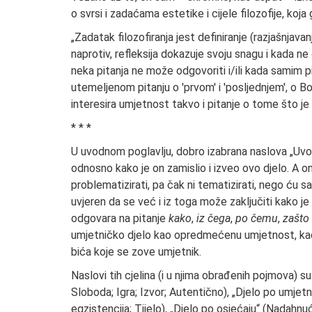
o svrsi i zadaćama estetike i cijele filozofije, koja g
„Zadatak filozofiranja jest definiranje (razjašnjava
naprotiv, refleksija dokazuje svoju snagu i kada 
neka pitanja ne može odgovoriti i/ili kada samim p
utemeljenom pitanju o 'prvom' i 'posljednjem', o 
interesira umjetnost takvo i pitanje o tome što je t
* * *
U uvodnom poglavlju, dobro izabrana naslova „Uvod i
odnosno kako je on zamislio i izveo ovo djelo. A o
problematizirati, pa čak ni tematizirati, nego ću s
uvjeren da se već i iz toga može zaključiti kako je
odgovara na pitanje
kako
,
iz čega
,
po čemu
,
zašto
umjetničko djelo kao opredmećenu umjetnost, kao
bića koje se zove umjetnik.
Naslovi tih cjelina (i u njima obrađenih pojmova) s
Sloboda; Igra; Izvor; Autentično), „Djelo po umjetn
egzistencija; Tijelo), „Djelo po osjećaju“ (Nadahnuće