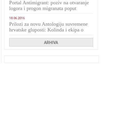
Portal Antimigrant: poziv na otvaranje
logora i progon migranata poput
bijesnih kerova
18.06.2016
Prilozi za novu Antologiju suvremene
hrvatske gluposti: Kolinda i ekipa o
navijačkim huliganima
ARHIVA