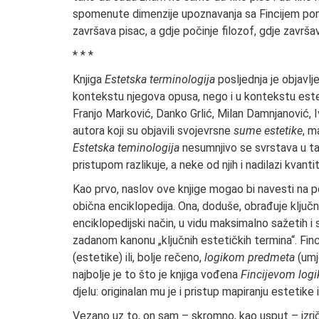
spomenute dimenzije upoznavanja sa Fincijem pomi
završava pisac, a gdje počinje filozof, gdje završav
* * *
Knjiga
Estetska terminologija
posljednja je objavl
kontekstu njegova opusa, nego i u kontekstu esteti
Franjo Marković, Danko Grlić, Milan Damnjanović, 
autora koji su objavili svojevrsne
sume estetike
, m
Estetska teminologija
nesumnjivo se svrstava u taj 
pristupom razlikuje, a neke od njih i nadilazi kvan
Kao prvo, naslov ove knjige mogao bi navesti na pog
obična enciklopedija. Ona, doduše, obrađuje ključn
enciklopedijski način, u vidu maksimalno sažetih
zadanom kanonu „ključnih estetičkih termina“. Fin
(estetike) ili, bolje rečeno,
logikom predmeta
(umje
najbolje je to što je knjiga vođena
Fincijevom log
djelu: originalan mu je i pristup mapiranju estetike
Vezano uz to, on sam – skromno, kao usput – izri