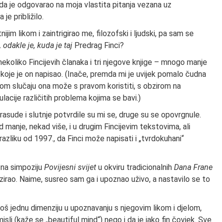
o da je odgovarao na moja vlastita pitanja vezana uz
e približilo.
im likom i zaintrigirao me, filozofski i ljudski, pa sam se
aj, odakle je, kuda je taj
Predrag Finci?
ekoliko Fincijevih članaka i tri njegove knjige – mnogo manje
a koje je on napisao. (Inače, premda mi je uvijek pomalo čudna
evom slučaju ona može s pravom koristiti, s obzirom na
ulacije različitih problema kojima se bavi.)
rasude i slutnje potvrdile su mi se, druge su se opovrgnule.
d manje, nekad više, i u drugim Fincijevim tekstovima, ali
razliku od 1997., da Finci može napisati i „tvrdokuhani“
 na simpoziju
Povijesni svijet
u okviru tradicionalnih
Dana Frane
izirao. Naime, susreo sam ga i upoznao uživo, a nastavilo se to
i još jednu dimenziju u upoznavanju s njegovim likom i djelom,
sli (kaže se „beautiful mind“) nego i da je jako fin čovjek. Sve