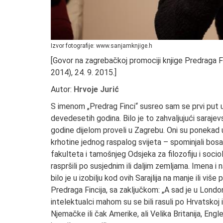
Izvor fotografije: www.sanjamknjige.h
[Govor na zagrebačkoj promociji knjige Predraga F
2014), 24. 9. 2015.]
Autor:
Hrvoje Jurić
S imenom „Predrag Finci“ susreo sam se prvi put u
devedesetih godina. Bilo je to zahvaljujući sarajev
godine dijelom proveli u Zagrebu. Oni su ponekad u 
krhotine jednog raspalog svijeta – spominjali bos
fakulteta i tamošnjeg Odsjeka za filozofiju i sociolo
raspršili po susjednim ili daljim zemljama. Imena i
bilo je u izobilju kod ovih Sarajlija na manje ili vi
Predraga Fincija, sa zaključkom: „A sad je u London
intelektualci mahom su se bili rasuli po Hrvatskoj
Njemačke ili čak Amerike, ali Velika Britanija, Engl