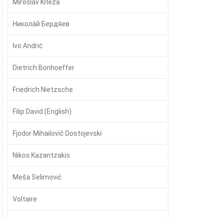
Miroslav Krleža
Никола́й Бердя́ев
Ivo Andrić
Dietrich Bonhoeffer
Friedrich Nietzsche
Filip David (English)
Fjodor Mihailovič Dostojevski
Nikos Kazantzakis
Meša Selimović
Voltaire