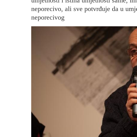
umjetnosti i istina umjetnosti same, ima
neporecivo, ali sve potvrđuje da u umjet
neporecivog