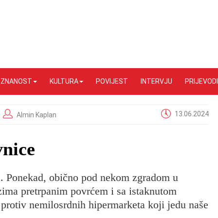
I ZNANOST
KULTURA
POVIJEST
INTERVJU
PRIJEVODI
13.06.2024
Almin Kaplan
vnice
ma. Ponekad, obično pod nekom zgradom u
ozima pretrpanim povrćem i sa istaknutom
rotiv nemilosrdnih hipermarketa koji jedu naše