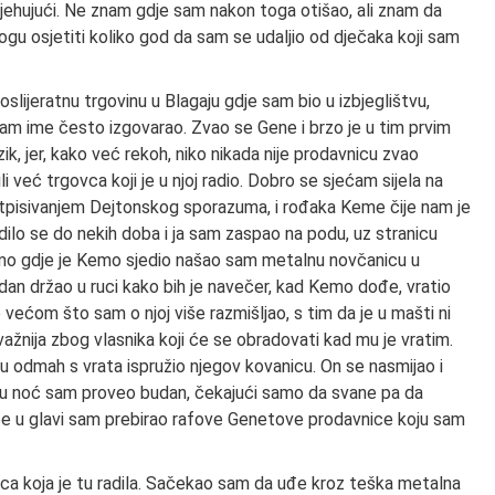
smjehujući. Ne znam gdje sam nakon toga otišao, ali znam da
ogu osjetiti koliko god da sam se udaljio od dječaka koji sam
oslijeratnu trgovinu u Blagaju gdje sam bio u izbjeglištvu,
e sam ime često izgovarao. Zvao se Gene i brzo je u tim prvim
k, jer, kako već rekoh, niko nikada nije prodavnicu zvao
 već trgovca koji je u njoj radio. Dobro se sjećam sijela na
 potpisivanjem Dejtonskog sporazuma, i rođaka Keme čije nam je
jedilo se do nekih doba i ja sam zaspao na podu, uz stranicu
amo gdje je Kemo sjedio našao sam metalnu novčanicu u
dan držao u ruci kako bih je navečer, kad Kemo dođe, vratio
 većom što sam o njoj više razmišljao, s tim da je u mašti ni
važnija zbog vlasnika koji će se obradovati kad mu je vratim.
odmah s vrata ispružio njegov kovanicu. On se nasmijao i
. Tu noć sam proveo budan, čekajući samo da svane pa da
e u glavi sam prebirao rafove Genetove prodavnice koju sam
ca koja je tu radila. Sačekao sam da uđe kroz teška metalna