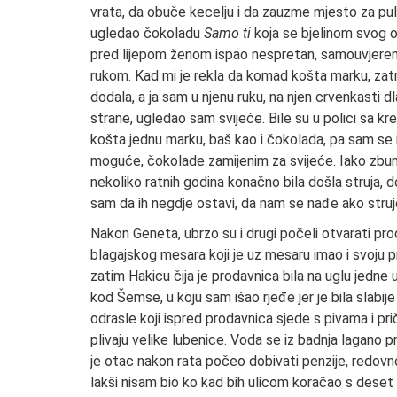
vrata, da obuče kecelju i da zauzme mjesto za pu
ugledao čokoladu
Samo ti
koja se bjelinom svog o
pred lijepom ženom ispao nespretan, samouvjereno
rukom. Kad mi je rekla da komad košta marku, zatra
dodala, a ja sam u njenu ruku, na njen crvenkasti dl
strane, ugledao sam svijeće. Bile su u polici sa k
košta jednu marku, baš kao i čokolada, pa sam se i
moguće, čokolade zamijenim za svijeće. Iako zbunje
nekoliko ratnih godina konačno bila došla struja, d
sam da ih negdje ostavi, da nam se nađe ako stru
Nakon Geneta, ubrzo su i drugi počeli otvarati pro
blagajskog mesara koji je uz mesaru imao i svoju pr
zatim Hakicu čija je prodavnica bila na uglu jedne 
kod Šemse, u koju sam išao rjeđe jer je bila slabi
odrasle koji ispred prodavnica sjede s pivama i prič
plivaju velike lubenice. Voda se iz badnja lagano pr
je otac nakon rata počeo dobivati penzije, redovno
lakši nisam bio ko kad bih ulicom koračao s deset k