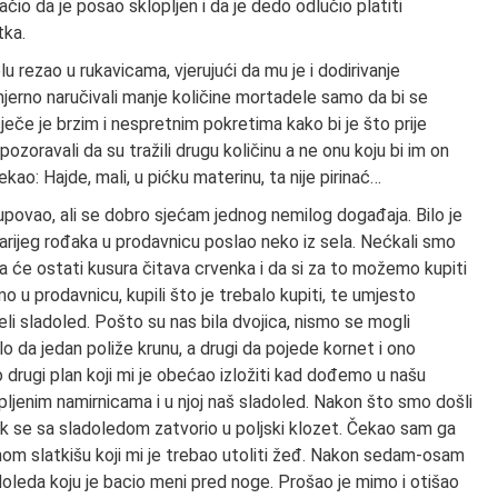
ačio da je posao sklopljen i da je dedo odlučio platiti
tka.
u rezao u rukavicama, vjerujući da mu je i dodirivanje
mjerno naručivali manje količine mortadele samo da bi se
sječe je brzim i nespretnim pokretima kako bi je što prije
upozoravali da su tražili drugu količinu a ne onu koju bi im on
ao: Hajde, mali, u pićku materinu, ta nije pirinać…
povao, ali se dobro sjećam jednog nemilog događaja. Bilo je
arijeg rođaka u prodavnicu poslao neko iz sela. Nećkali smo
 da će ostati kusura čitava crvenka i da si za to možemo kupiti
o u prodavnicu, kupili što je trebalo kupiti, te umjesto
uzeli sladoled. Pošto su nas bila dvojica, nismo se mogli
bilo da jedan poliže krunu, a drugi da pojede kornet i ono
 drugi plan koji mi je obećao izložiti kad dođemo u našu
upljenim namirnicama i u njoj naš sladoled. Nakon što smo došli
ak se sa sladoledom zatvorio u poljski klozet. Čekao sam ga
dnom slatkišu koji mi je trebao utoliti žeđ. Nakon sedam-osam
leda koju je bacio meni pred noge. Prošao je mimo i otišao