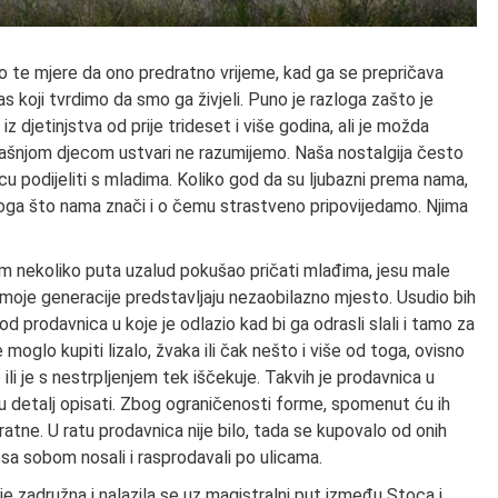
o te mjere da ono predratno vrijeme, kad ga se prepričava
as koji tvrdimo da smo ga živjeli. Puno je razloga zašto je
djetinjstva od prije trideset i više godina, ali je možda
 današnjom djecom ustvari ne razumijemo. Naša nostalgija često
 podijeliti s mladima. Koliko god da su ljubazni prema nama,
toga što nama znači i o čemu strastveno pripovijedamo. Njima
am nekoliko puta uzalud pokušao pričati mlađima, jesu male
udi moje generacije predstavljaju nezaobilazno mjesto. Usudio bih
 prodavnica u koje je odlazio kad bi ga odrasli slali i tamo za
moglo kupiti lizalo, žvaka ili čak nešto i više od toga, ovisno
io ili je s nestrpljenjem tek iščekuje. Takvih je prodavnica u
 u detalj opisati. Zbog ograničenosti forme, spomenut ću ih
eratne. U ratu prodavnica nije bilo, tada se kupovalo od onih
e sa sobom nosali i rasprodavali po ulicama.
e zadružna i nalazila se uz magistralni put između Stoca i