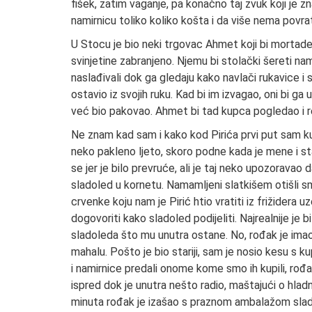
fišek, zatim vaganje, pa konačno taj zvuk koji je zn
namirnicu toliko koliko košta i da više nema povra
U Stocu je bio neki trgovac Ahmet koji bi mortadel
svinjetine zabranjeno. Njemu bi stolački šereti na
naslađivali dok ga gledaju kako navlači rukavice i 
ostavio iz svojih ruku. Kad bi im izvagao, oni bi ga 
već bio pakovao. Ahmet bi tad kupca pogledao i rek
Ne znam kad sam i kako kod Pirića prvi put sam ku
neko pakleno ljeto, skoro podne kada je mene i st
se jer je bilo prevruće, ali je taj neko upozoravao
sladoled u kornetu. Namamljeni slatkišem otišli sm
crvenke koju nam je Pirić htio vratiti iz frižidera 
dogovoriti kako sladoled podijeliti. Najrealnije je 
sladoleda što mu unutra ostane. No, rođak je imao
mahalu. Pošto je bio stariji, sam je nosio kesu s k
i namirnice predali onome kome smo ih kupili, rođ
ispred dok je unutra nešto radio, maštajući o hla
minuta rođak je izašao s praznom ambalažom slado