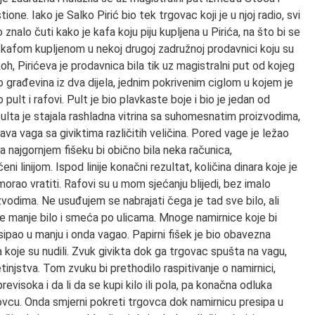
ne. Iako je Salko Pirić bio tek trgovac koji je u njoj radio, svi
znalo čuti kako je kafa koju piju kupljena u Pirića, na što bi se
 kafom kupljenom u nekoj drugoj zadružnoj prodavnici koju su
, Pirićeva je prodavnica bila tik uz magistralni put od kojeg
 to građevina iz dva dijela, jednim pokrivenim ciglom u kojem je
 pult i rafovi. Pult je bio plavkaste boje i bio je jedan od
pulta je stajala rashladna vitrina sa suhomesnatim proizvodima,
va vaga sa giviktima različitih veličina. Pored vage je ležao
Na najgornjem fišeku bi obično bila neka računica,
 linijom. Ispod linije konačni rezultat, količina dinara koje je
orao vratiti. Rafovi su u mom sjećanju blijedi, bez imalo
vodima. Ne usuđujem se nabrajati čega je tad sve bilo, ali
e manje bilo i smeća po ulicama. Mnoge namirnice koje bi
ipao u manju i onda vagao. Papirni fišek je bio obavezna
a koje su nudili. Zvuk givikta dok ga trgovac spušta na vagu,
etinjstva. Tom zvuku bi prethodilo raspitivanje o namirnici,
 previsoka i da li da se kupi kilo ili pola, pa konačna odluka
cu. Onda smjerni pokreti trgovca dok namirnicu presipa u