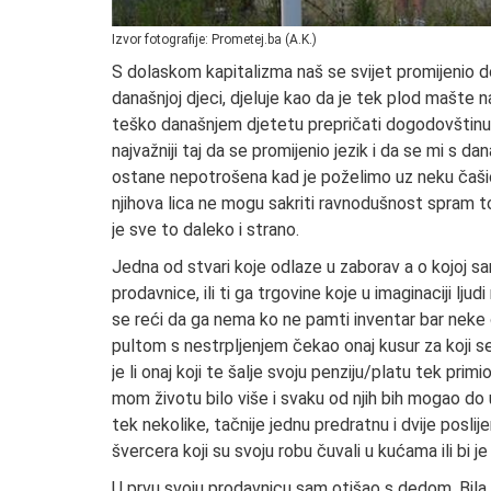
Izvor fotografije: Prometej.ba (A.K.)
S dolaskom kapitalizma naš se svijet promijenio d
današnjoj djeci, djeluje kao da je tek plod mašte n
teško današnjem djetetu prepričati dogodovštinu iz 
najvažniji taj da se promijenio jezik i da se mi s
ostane nepotrošena kad je poželimo uz neku čašicu
njihova lica ne mogu sakriti ravnodušnost spram 
je sve to daleko i strano.
Jedna od stvari koje odlaze u zaborav a o kojoj s
prodavnice, ili ti ga trgovine koje u imaginaciji lj
se reći da ga nema ko ne pamti inventar bar neke od
pultom s nestrpljenjem čekao onaj kusur za koji se 
je li onaj koji te šalje svoju penziju/platu tek prim
mom životu bilo više i svaku od njih bih mogao do
tek nekolike, tačnije jednu predratnu i dvije poslij
švercera koji su svoju robu čuvali u kućama ili bi j
U prvu svoju prodavnicu sam otišao s dedom. Bila j