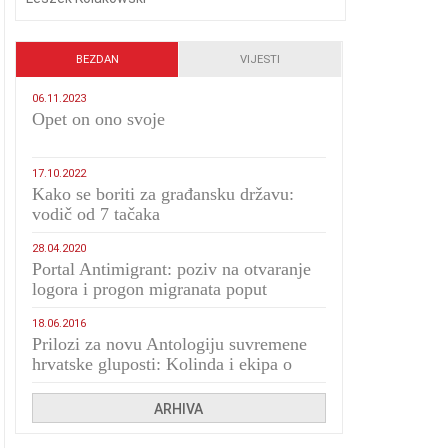
BEZDAN
VIJESTI
06.11.2023
​Opet on ono svoje
17.10.2022
Kako se boriti za građansku državu:
vodič od 7 tačaka
28.04.2020
Portal Antimigrant: poziv na otvaranje
logora i progon migranata poput
bijesnih kerova
18.06.2016
Prilozi za novu Antologiju suvremene
hrvatske gluposti: Kolinda i ekipa o
navijačkim huliganima
ARHIVA