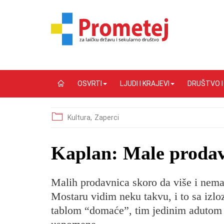
OSVRTI
LJUDI I KRAJEVI
DRUŠTVO 
Kultura,
Zaperci
​Kaplan: Male proda
Malih prodavnica skoro da više i ne
Mostaru vidim neku takvu, i to sa izl
tablom “domaće”, tim jedinim adutom p