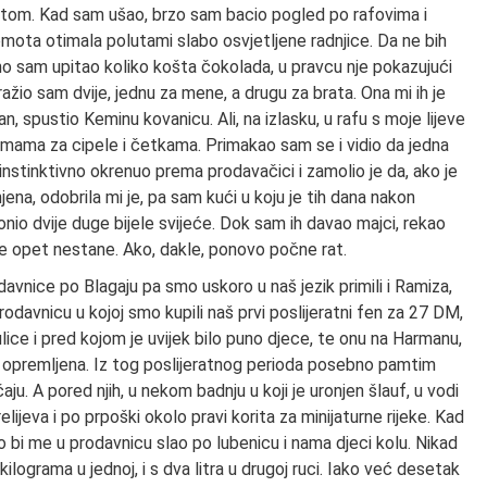
ltom. Kad sam ušao, brzo sam bacio pogled po rafovima i
mota otimala polutami slabo osvjetljene radnjice. Da ne bih
 sam upitao koliko košta čokolada, u pravcu nje pokazujući
žio sam dvije, jednu za mene, a drugu za brata. Ona mi ih je
an, spustio Keminu kovanicu. Ali, na izlasku, u rafu s moje lijeve
remama za cipele i četkama. Primakao sam se i vidio da jedna
nstinktivno okrenuo prema prodavačici i zamolio je da, ako je
na, odobrila mi je, pa sam kući u koju je tih dana nakon
onio dvije duge bijele svijeće. Dok sam ih davao majci, rekao
je opet nestane. Ako, dakle, ponovo počne rat.
davnice po Blagaju pa smo uskoro u naš jezik primili i Ramiza,
odavnicu u kojoj smo kupili naš prvi poslijeratni fen za 27 DM,
ulice i pred kojom je uvijek bilo puno djece, te onu na Harmanu,
je opremljena. Iz tog poslijeratnog perioda posebno pamtim
aju. A pored njih, u nekom badnju u koji je uronjen šlauf, u vodi
elijeva i po prpoški okolo pravi korita za minijaturne rijeke. Kad
 bi me u prodavnicu slao po lubenicu i nama djeci kolu. Nikad
ilograma u jednoj, i s dva litra u drugoj ruci. Iako već desetak