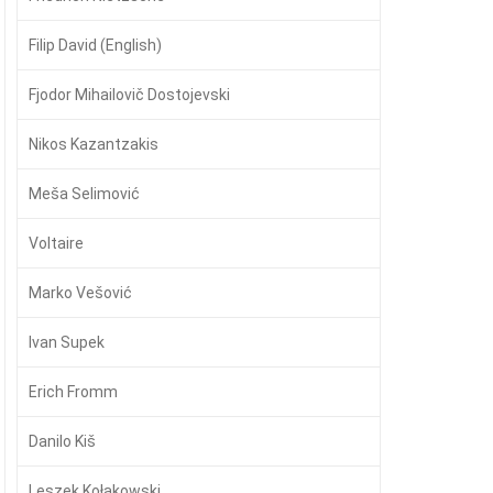
Filip David (English)
Fjodor Mihailovič Dostojevski
Nikos Kazantzakis
Meša Selimović
Voltaire
Marko Vešović
Ivan Supek
Erich Fromm
Danilo Kiš
Leszek Kołakowski