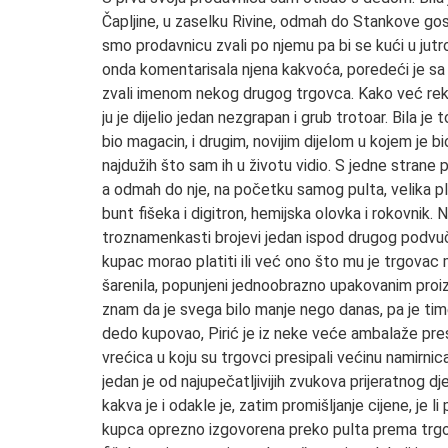
Čapljine, u zaselku Rivine, odmah do Stankove gostio
smo prodavnicu zvali po njemu pa bi se kući u jutro 
onda komentarisala njena kakvoća, poredeći je sa
zvali imenom nekog drugog trgovca. Kako već rekoh
ju je dijelio jedan nezgrapan i grub trotoar. Bila je
bio magacin, i drugim, novijim dijelom u kojem je bio
najdužih što sam ih u životu vidio. S jedne strane 
a odmah do nje, na početku samog pulta, velika pla
bunt fišeka i digitron, hemijska olovka i rokovnik. 
troznamenkasti brojevi jedan ispod drugog podvučeni
kupac morao platiti ili već ono što mu je trgovac m
šarenila, popunjeni jednoobrazno upakovanim proiz
znam da je svega bilo manje nego danas, pa je tim
dedo kupovao, Pirić je iz neke veće ambalaže pres
vrećica u koju su trgovci presipali većinu namirnic
jedan je od najupečatljivijih zvukova prijeratnog dj
kakva je i odakle je, zatim promišljanje cijene, je li
kupca oprezno izgovorena preko pulta prema trgov