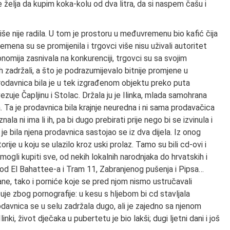
elja da kupim koka-kolu od dva litra, da si naspem čašu i
iše nije radila. U tom je prostoru u međuvremenu bio kafić čija
remena su se promijenila i trgovci više nisu uživali autoritet
nomija zasnivala na konkurenciji, trgovci su sa svojim
i ih zadržali, a što je podrazumijevalo bitnije promjene u
rodavnica bila je u tek izgrađenom objektu preko puta
zuje Čapljinu i Stolac. Držala ju je Ilinka, mlada samohrana
. Ta je prodavnica bila krajnje neuredna i ni sama prodavačica
ala ni ima li ih, pa bi dugo prebirati prije nego bi se izvinula i
 je bila njena prodavnica sastojao se iz dva dijela. Iz onog
ije u koju se ulazilo kroz uski prolaz. Tamo su bili cd-ovi i
mogli kupiti sve, od nekih lokalnih narodnjaka do hrvatskih i
od El Bahattee-a i Tram 11, Zabranjenog pušenja i Pipsa…
grane, tako i porniće koje se pred njom nismo ustručavali
uje zbog pornografije: u kesu s hljebom bi cd stavljala
odavnica se u selu zadržala dugo, ali je zajedno sa njenom
nki, život dječaka u pubertetu je bio lakši; dugi ljetni dani i još