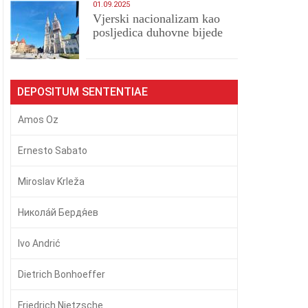
01.09.2025
​Vjerski nacionalizam kao
posljedica duhovne bijede
DEPOSITUM SENTENTIAE
Amos Oz
Ernesto Sabato
Miroslav Krleža
Никола́й Бердя́ев
Ivo Andrić
Dietrich Bonhoeffer
Friedrich Nietzsche