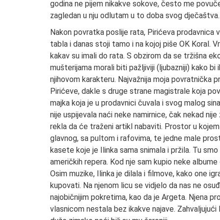
godina ne pijem nikakve sokove, često me povuče ž
zagledan u nju odlutam u to doba svog dječaštva.
Nakon povratka poslije rata, Pirićeva prodavnica v
tabla i danas stoji tamo i na kojoj piše OK Koral. V
kakav su imali do rata. S obzirom da se tržišna eko
mušterijama morali biti pažljiviji (ljubazniji) kako b
njihovom karakteru. Najvažnija moja povratnička p
Pirićeve, dakle s druge strane magistrale koja pove
majka koja je u prodavnici čuvala i svog malog sina
nije uspijevala naći neke namirnice, čak nekad nije zn
rekla da će traženi artikl nabaviti. Prostor u kojem
glavnog, sa pultom i rafovima, te jedne male prostor
kasete koje je Ilinka sama snimala i pržila. Tu smo 
američkih repera. Kod nje sam kupio neke albume 
Osim muzike, Ilinka je dilala i filmove, kako one i
kupovati. Na njenom licu se vidjelo da nas ne osuđ
najobičnijim pokretima, kao da je Argeta. Njena pr
vlasnicom nestala bez ikakve najave. Zahvaljujući Ili