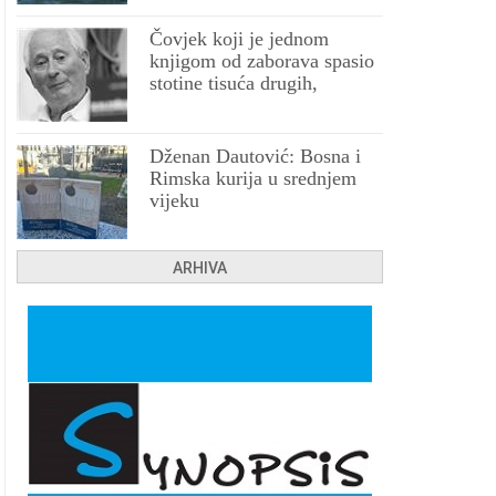
Čovjek koji je jednom
knjigom od zaborava spasio
stotine tisuća drugih,
prokletih i uništenih
Dženan Dautović: Bosna i
Rimska kurija u srednjem
vijeku
ARHIVA