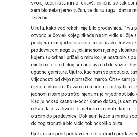
svojoj kući, ništa mi ne rekavši, cinično se tek o
sam bio neizmjerno tužan, te da tu tugu i danas m
tada bio.
U ratu, kako već rekoh, nije bilo prodavnica. Prvu p
otvorio je čovjek kojeg nikada nisam vidio ali čij
poslijeratnim godinama ušao u naš svakodnevni jezi
prodavnicom nego uvijek imenom njenog vlasnika ili
kojem su odrasli pričali o miru koji je nastupio s
mišljenje o političkoj situaciji svima bilo važno. S
ugaone garniture. Ujutro, kad sam se probudio, t
vrijednosti od dvije njemačke marke. Čitav sam je 
njenom vlasniku. Kovanica sa orlom postajala mi je
jednom nisam potrošio, njena mi je vrijednost bila 
Kad je nekad kasno uvečer Kemo došao, ja sam mu 
rekao da je zadržim i da sebi za nju nešto kupim
otrčim do prodavnice. Dok sam ležao u mraku sob
do tog trenutka bio vidio tek nekoliko puta.
Ujutro sam pred prodavnicu došao kad i prodavači