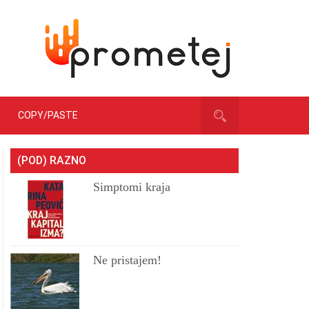
COPY/PASTE
(POD) RAZNO
Simptomi kraja
Ne pristajem!