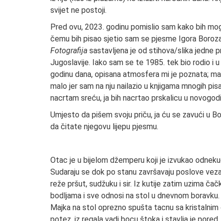
svijet ne postoji.
Pred ovu, 2023. godinu pomislio sam kako bih moga
čemu bih pisao sjetio sam se pjesme Igora Boroza
Fotografija
sastavljena je od stihova/slika jedne pr
Jugoslavije. Iako sam se te 1985. tek bio rodio 
godinu dana, opisana atmosfera mi je poznata; mal
malo jer sam na nju nailazio u knjigama mnogih pis
nacrtam sreću, ja bih nacrtao prskalicu u novogod
Umjesto da pišem svoju priču, ja ću se zavući u 
da čitate njegovu lijepu pjesmu.
Otac je u bijelom džemperu koji je izvukao odnekud 
Sudaraju se dok po stanu završavaju poslove vezan
reže pršut, sudžuku i sir. Iz kutije zatim uzima č
bodljama i sve odnosi na stol u dnevnom boravku. S
Majka na stol oprezno spušta tacnu sa kristalnim
potez, iz regala vadi bocu štoka i stavlja je pored.