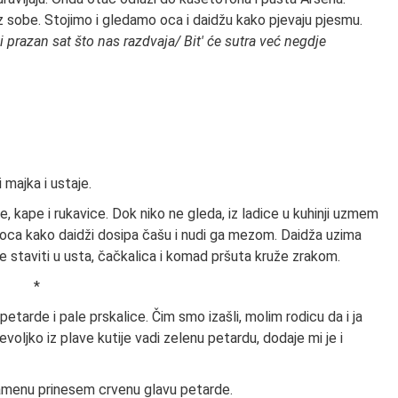
iz sobe. Stojimo i gledamo oca i daidžu kako pjevaju pjesmu.
 prazan sat što nas razdvaja/ Bit' će sutra već negdje
 majka i ustaje.
e, kape i rukavice. Dok niko ne gleda, iz ladice u kuhinji uzmem
m oca kako daidži dosipa čašu i nudi ga mezom. Daidža uzima
 je staviti u usta, čačkalica i komad pršuta kruže zrakom.
*
petarde i pale prskalice. Čim smo izašli, molim rodicu da i ja
oljko iz plave kutije vadi zelenu petardu, dodaje mi je i
lamenu prinesem crvenu glavu petarde.