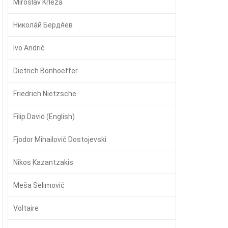
Miroslav Krleža
Никола́й Бердя́ев
Ivo Andrić
Dietrich Bonhoeffer
Friedrich Nietzsche
Filip David (English)
Fjodor Mihailovič Dostojevski
Nikos Kazantzakis
Meša Selimović
Voltaire