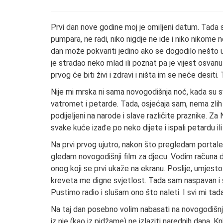
Prvi dan nove godine moj je omiljeni datum. Tada sv
pumpara, ne radi, niko nigdje ne ide i niko nikome 
dan može pokvariti jedino ako se dogodilo nešto u
je stradao neko mlad ili poznat pa je vijest osvanu
prvog će biti živi i zdravi i ništa im se neće desiti.
Nije mi mrska ni sama novogodišnja noć, kada su sv
vatromet i petarde. Tada, osjećaja sam, nema zlih i
podijeljeni na narode i slave različite praznike. Za 
svake kuće izađe po neko dijete i ispali petardu ili
Na prvi prvog ujutro, nakon što pregledam portale i 
gledam novogodišnji film za djecu. Vodim računa d
onog koji se prvi ukaže na ekranu. Poslije, umje
kreveta me digne svjetlost. Tada sam naspavan i s
Pustimo radio i slušam ono što naleti. I svi mi tada
Na taj dan posebno volim nabasati na novogodišnju 
iz nje (kao iz pidžame) ne izlaziti narednih dana. K