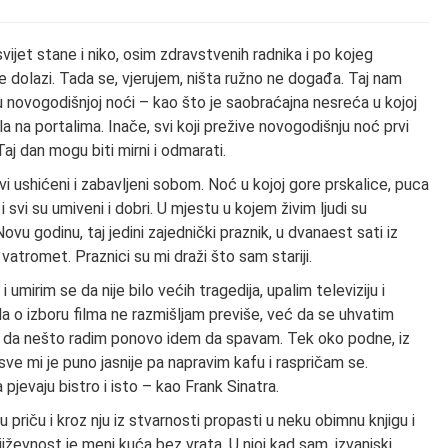
ijet stane i niko, osim zdravstvenih radnika i po kojeg
ne dolazi. Tada se, vjerujem, ništa ružno ne događa. Taj nam
 novogodišnjoj noći – kao što je saobraćajna nesreća u kojoj
la na portalima. Inače, svi koji prežive novogodišnju noć prvi
 Taj dan mogu biti mirni i odmarati.
i ushićeni i zabavljeni sobom. Noć u kojoj gore prskalice, puca
 svi su umiveni i dobri. U mjestu u kojem živim ljudi su
Novu godinu, taj jedini zajednički praznik, u dvanaest sati iz
 vatromet. Praznici su mi draži što sam stariji.
umirim se da nije bilo većih tragedija, upalim televiziju i
a o izboru filma ne razmišljam previše, već da se uhvatim
sto da nešto radim ponovo idem da spavam. Tek oko podne, iz
ve mi je puno jasnije pa napravim kafu i raspričam se.
 pjevaju bistro i isto – kao Frank Sinatra.
priču i kroz nju iz stvarnosti propasti u neku obimnu knjigu i
njiževnost je meni kuća bez vrata. U njoj kad sam, izvanjski