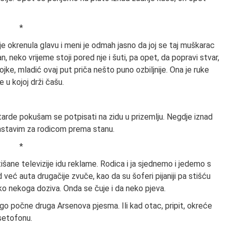
*
 je okrenula glavu i meni je odmah jasno da joj se taj muškarac
 neko vrijeme stoji pored nje i šuti, pa opet, da popravi stvar,
vojke, mladić ovaj put priča nešto puno ozbiljnije. Ona je ruke
e u kojoj drži čašu.
arde pokušam se potpisati na zidu u prizemlju. Negdje iznad
astavim za rodicom prema stanu.
*
utišane televizije idu reklame. Rodica i ja sjednemo i jedemo s
već auta drugačije zvuče, kao da su šoferi pijaniji pa stišću
ko nekoga doziva. Onda se čuje i da neko pjeva.
go počne druga Arsenova pjesma. Ili kad otac, pripit, okreće
setofonu.