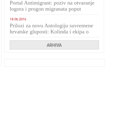
Portal Antimigrant: poziv na otvaranje
logora i progon migranata poput
bijesnih kerova
18.06.2016
Prilozi za novu Antologiju suvremene
hrvatske gluposti: Kolinda i ekipa o
navijačkim huliganima
ARHIVA