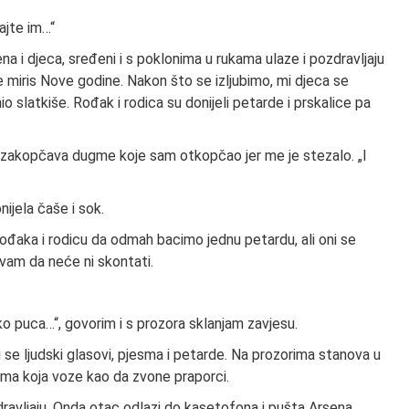
čajte im…“
ena i djeca, sređeni i s poklonima u rukama ulaze i pozdravljaju
aje miris Nove godine. Nakon što se izljubimo, mi djeca se
slatkiše. Rođak i rodica su donijeli petarde i prskalice pa
i mi zakopčava dugme koje sam otkopčao jer me je stezalo. „I
ijela čaše i sok.
đaka i rodicu da odmah bacimo jednu petardu, ali oni se
ravam da neće ni skontati.
ko puca…“, govorim i s prozora sklanjam zavjesu.
ju se ljudski glasovi, pjesma i petarde. Na prozorima stanova u
ima koja voze kao da zvone praporci.
dravljaju. Onda otac odlazi do kasetofona i pušta Arsena.