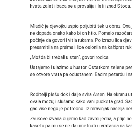
hvata zalet i baca se u provaliju i leti iznad Stoca.
Mladić je djevojku uspio poljubiti tek u obraz. Ona
ne dopada onako kako bi on htio. Pomalo razočaran,
počinje da govori i vitla rukama. Po izrazu lica dje
presamitila na prsima i lice oslonila na kažiprst ruk
„Možda bi trebali u stan“, govori rodica.
Ustajemo i ulazimo u hustor. Ostatkom zelene pet
se otvore vrata pa odustanem. Bacim petardu i n
Roditelji plešu dok i dalje svira Arsen. Na ekranu 
ovala mezu; i slušamo kako vani pucketa grad. Sad 
gas više nego je potrebno. Iz mravinjak naselja ne
Zvukove izvana čujemo kad završi jedna, a prije ne
kasetu pa mu se ne da umetnuti u vratašca na ka