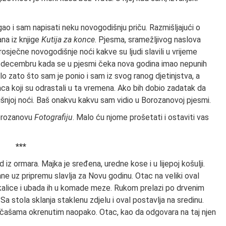
o i sam napisati neku novogodišnju priču. Razmišljajući o
na iz knjige
Kutija za konce
. Pjesma, sramežljivog naslova
osječne novogodišnje noći kakve su ljudi slavili u vrijeme
i u decembru kada se u pjesmi čeka nova godina imao nepunih
o zato što sam je ponio i sam iz svog ranog djetinjstva, a
aca koji su odrastali u ta vremena. Ako bih dobio zadatak da
išnjoj noći. Baš onakvu kakvu sam vidio u Borozanovoj pjesmi.
Borozanovu
Fotografiju
. Malo ću njome prošetati i ostaviti vas
***
iz ormara. Majka je sređena, uredne kose i u lijepoj košulji.
e uz pripremu slavlja za Novu godinu. Otac na veliki oval
ačkalice i ubada ih u komade meze. Rukom prelazi po drvenim
a stola sklanja staklenu zdjelu i oval postavlja na sredinu.
 čašama okrenutim naopako. Otac, kao da odgovara na taj njen