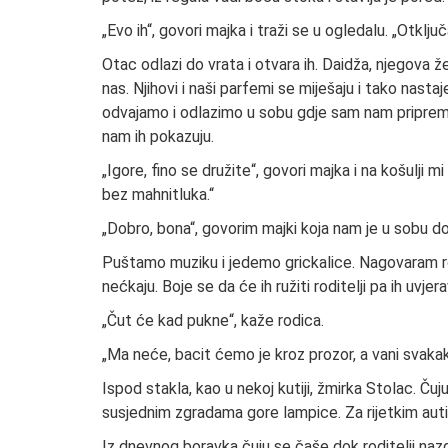
„Evo ih“, govori majka i traži se u ogledalu. „Otklju
Otac odlazi do vrata i otvara ih. Daidža, njegova ž
nas. Njihovi i naši parfemi se miješaju i tako nast
odvajamo i odlazimo u sobu gdje sam nam pripremio 
nam ih pokazuju.
„Igore, fino se družite“, govori majka i na košulj
bez mahnitluka.“
„Dobro, bona“, govorim majki koja nam je u sobu don
Puštamo muziku i jedemo grickalice. Nagovaram ro
nećkaju. Boje se da će ih ružiti roditelji pa ih uvje
„Čut će kad pukne“, kaže rodica.
„Ma neće, bacit ćemo je kroz prozor, a vani svaka
Ispod stakla, kao u nekoj kutiji, žmirka Stolac. Ču
susjednim zgradama gore lampice. Za rijetkim aut
Iz dnevnog boravka čuju se čaše dok roditelji naz