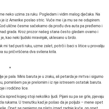
 me neko uzima za ruku. Pogledam i vidim malog dječaka. Na
m je iz Amerike poslao stric. Vuče me i ja mu se ne odupirem.
. Kod ulične česme sačekamo da prođu dva auta pa pređemo i
nad grada. Kroz prozor našeg stana često gledam ovamo i
je, kao neki ljudski mravinjak, uklesano u brdo.
 mi tad pusti ruku, uzme zalet, potrči i baci s litice u provaliju
ma su pričvršćena dva svilena krila.
*
je pala. Miris baruta je u zraku, ali petarda je mrtva i sigurno
su, pomirišem pa je prelomim i iz nje istresem ostatak baruta.
 i rodičino lice.
 ispred kojeg stoji nekoliko ljudi. Pijani su pa se grle, pjevaju
vitla rukama. U trenutku kad je pošao da je poljubi – mene opet
aselje. Opet se penjemo na plato iznad zadnje kuće, on opet