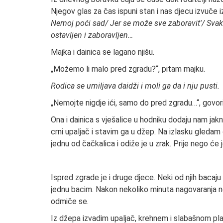
Njegov glas za čas ispuni stan i nas djecu izvuče 
Nemoj poći sad/ Jer se može sve zaboravit'/ Svaki
ostavljen i zaboravljen…
Majka i dainica se lagano njišu.
„Možemo li malo pred zgradu?“, pitam majku.
Rodica se umiljava daidži i moli ga da i nju pusti.
„Nemojte nigdje ići, samo do pred zgradu…“, govori
Ona i dainica s vješalice u hodniku dodaju nam jakn
crni upaljač i stavim ga u džep. Na izlasku gleda
jednu od čačkalica i odiže je u zrak. Prije nego će
Ispred zgrade je i druge djece. Neki od njih bacaju 
jednu bacim. Nakon nekoliko minuta nagovaranja nev
odmiče se.
Iz džepa izvadim upaljač, krehnem i slabašnom p