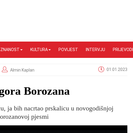
I ZNANOST
KULTURA
POVIJEST
INTERVJU
PRIJEVODI
01.01.2023
Almin Kaplan
Igora Borozana
, ja bih nacrtao prskalicu u novogodišnjoj
Borozanovoj pjesmi