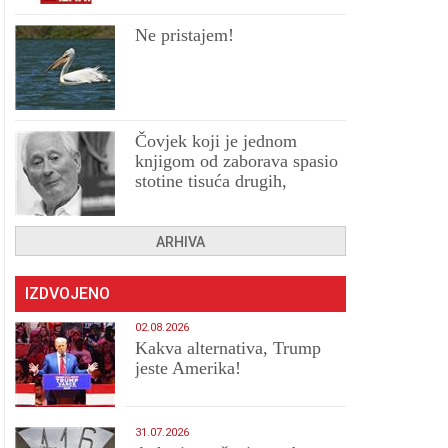
Ne pristajem!
Čovjek koji je jednom
knjigom od zaborava spasio
stotine tisuća drugih,
prokletih i uništenih
ARHIVA
IZDVOJENO
02.08.2026
Kakva alternativa, Trump
jeste Amerika!
31.07.2026