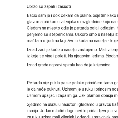
Ubrzo se zapali i zašušti.
Bacio sam je i dok čekam da pukne, osjetim kako
glavi ima uši kao u vilenjaka s razglednice koju na
Gledam na mjesto gdje je petarda pala i odlazim
penjemo se stepenicama. Uskoro smo u naselju iz
maštam o ljudima koji žive u kućama naselja - koje 
Iznad zadnje kuće u naselju zastajemo. Mali vilenjak
iz koje se vine i poleti. Na njegovim leđima, čioda
Iznad grada napravi spiralu kao da je krijesnica.
Petarda nije pukla pa se polako primičem tamo gdje 
je da neće puknuti. Uzimam je u ruku i prinosim no
Uzmem upaljač i zapalim ga. Jak plamen obasja moje
Sjedimo na ulazu u haustor i gledamo u pravcu kafića
i smiju. Jedan mladić dugo nešto priča djevojci i 
za ruku uzima mali vilenjak i odvodi u mravinjak n