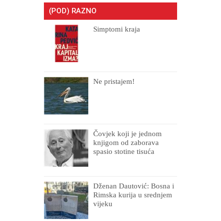
(POD) RAZNO
Simptomi kraja
Ne pristajem!
Čovjek koji je jednom
knjigom od zaborava
spasio stotine tisuća
drugih, prokletih i
uništenih
Dženan Dautović: Bosna i
Rimska kurija u srednjem
vijeku