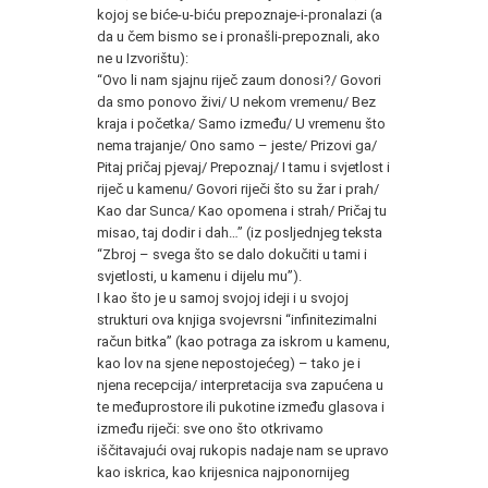
kojoj se biće-u-biću prepoznaje-i-pronalazi (a
da u čem bismo se i pronašli-prepoznali, ako
ne u Izvorištu):
“Ovo li nam sjajnu riječ zaum donosi?/ Govori
da smo ponovo živi/ U nekom vremenu/ Bez
kraja i početka/ Samo između/ U vremenu što
nema trajanje/ Ono samo – jeste/ Prizovi ga/
Pitaj pričaj pjevaj/ Prepoznaj/ I tamu i svjetlost i
riječ u kamenu/ Govori riječi što su žar i prah/
Kao dar Sunca/ Kao opomena i strah/ Pričaj tu
misao, taj dodir i dah…” (iz posljednjeg teksta
“Zbroj – svega što se dalo dokučiti u tami i
svjetlosti, u kamenu i dijelu mu”).
I kao što je u samoj svojoj ideji i u svojoj
strukturi ova knjiga svojevrsni “infinitezimalni
račun bitka” (kao potraga za iskrom u kamenu,
kao lov na sjene nepostojećeg) – tako je i
njena recepcija/ interpretacija sva zapućena u
te međuprostore ili pukotine između glasova i
između riječi: sve ono što otkrivamo
iščitavajući ovaj rukopis nadaje nam se upravo
kao iskrica, kao krijesnica najponornijeg