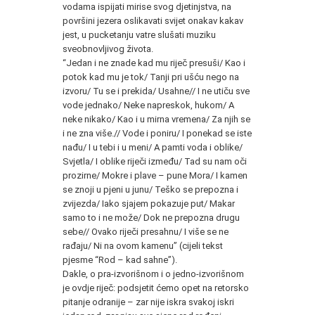
vodama ispijati mirise svog djetinjstva, na
površini jezera oslikavati svijet onakav kakav
jest, u pucketanju vatre slušati muziku
sveobnovljivog života.
“Jedan i ne znade kad mu riječ presuši/ Kao i
potok kad mu je tok/ Tanji pri ušću nego na
izvoru/ Tu se i prekida/ Usahne// I ne utiču sve
vode jednako/ Neke napreskok, hukom/ A
neke nikako/ Kao i u mirna vremena/ Za njih se
i ne zna više.// Vode i poniru/ I ponekad se iste
nađu/ I u tebi i u meni/ A pamti voda i oblike/
Svjetla/ I oblike riječi između/ Tad su nam oči
prozirne/ Mokre i plave – pune Mora/ I kamen
se znoji u pjeni u junu/ Teško se prepozna i
zvijezda/ Iako sjajem pokazuje put/ Makar
samo to i ne može/ Dok ne prepozna drugu
sebe// Ovako riječi presahnu/ I više se ne
rađaju/ Ni na ovom kamenu” (cijeli tekst
pjesme “Rod – kad sahne”).
Dakle, o pra-izvorišnom i o jedno-izvorišnom
je ovdje riječ: podsjetit ćemo opet na retorsko
pitanje odranije – zar nije iskra svakoj iskri