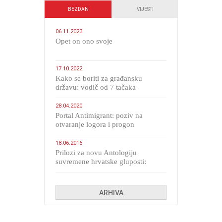
BEZDAN
VIJESTI
06.11.2023
​Opet on ono svoje
17.10.2022
Kako se boriti za građansku
državu: vodič od 7 tačaka
28.04.2020
Portal Antimigrant: poziv na
otvaranje logora i progon
migranata poput bijesnih kerova
18.06.2016
Prilozi za novu Antologiju
suvremene hrvatske gluposti:
Kolinda i ekipa o navijačkim
huliganima
ARHIVA