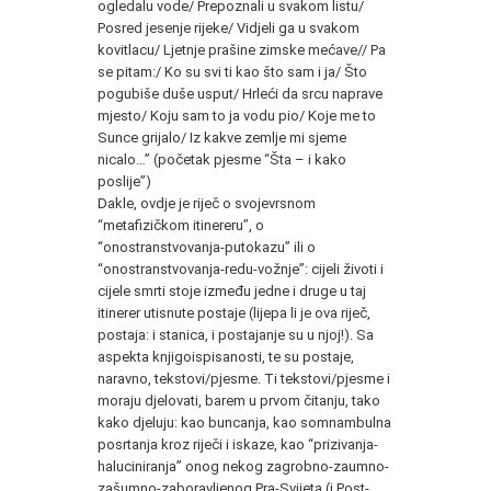
ogledalu vode/ Prepoznali u svakom listu/
Posred jesenje rijeke/ Vidjeli ga u svakom
kovitlacu/ Ljetnje prašine zimske mećave// Pa
se pitam:/ Ko su svi ti kao što sam i ja/ Što
pogubiše duše usput/ Hrleći da srcu naprave
mjesto/ Koju sam to ja vodu pio/ Koje me to
Sunce grijalo/ Iz kakve zemlje mi sjeme
nicalo…” (početak pjesme “Šta – i kako
poslije”)
Dakle, ovdje je riječ o svojevrsnom
“metafizičkom itinereru”, o
“onostranstvovanja-putokazu” ili o
“onostranstvovanja-redu-vožnje”: cijeli životi i
cijele smrti stoje između jedne i druge u taj
itinerer utisnute postaje (lijepa li je ova riječ,
postaja: i stanica, i postajanje su u njoj!). Sa
aspekta knjigoispisanosti, te su postaje,
naravno, tekstovi/pjesme. Ti tekstovi/pjesme i
moraju djelovati, barem u prvom čitanju, tako
kako djeluju: kao buncanja, kao somnambulna
posrtanja kroz riječi i iskaze, kao “prizivanja-
haluciniranja” onog nekog zagrobno-zaumno-
zašumno-zaboravljenog Pra-Svijeta (i Post-