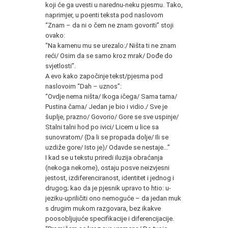
koji će ga uvesti u narednu-neku pjesmu. Tako,
naprimjer, u poenti teksta pod naslovom
“Znam – da ni o čem ne znam govoriti” stoji
ovako:
“Na kamenu mu se urezalo:/ Ništa ti ne znam
reći/ Osim da se samo kroz mrak/ Dođe do
svjetlosti”.
A evo kako započinje tekst/pjesma pod
naslovoim “Dah – uznos”:
“Ovdje nema ništa/ Ikoga ičega/ Sama tama/
Pustina čama/ Jedan je bio i vidio./ Sve je
šuplje, prazno/ Govorio/ Gore se sve uspinje/
Stalni talni hod po ivici/ Licem u lice sa
sunovratom/ (Da li se propada dolje/ Ili se
uzdiže gore/ Isto je)/ Odavde se nestaje…”
I kad se u tekstu priredi iluzija obraćanja
(nekoga nekome), ostaju posve neizvjesni
jestost, izdiferenciranost, identitet i jednog i
drugog; kao da je pjesnik upravo to htio: u-
jeziku-upriličiti ono nemoguće – da jedan muk
s drugim mukom razgovara, bez ikakve
poosobljujuće specifikacije i diferencijacije.