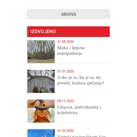
ARHIVA
IZDVOJENO
01.08.2026
Muka i ljepota
nepripadanja
31.07.2026
A tko je ta, šta je ta, da
prostiš, kultura sjećanja?
08.11.2025
Glupost, individualna i
kolektivna
01.09.2025
​Vjerski nacionalizam kao