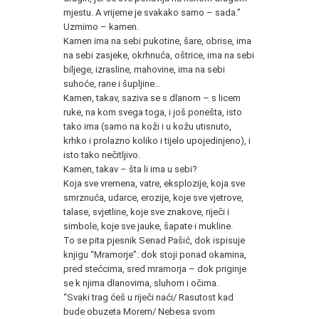
mjestu. A vrijeme je svakako samo – sada.”
Uzmimo – kamen.
Kamen ima na sebi pukotine, šare, obrise, ima
na sebi zasjeke, okrhnuća, oštrice, ima na sebi
biljege, izrasline, mahovine, ima na sebi
suhoće, rane i šupljine…
Kamen, takav, saziva se s dlanom – s licem
ruke, na kom svega toga, i još ponešta, isto
tako ima (samo na koži i u kožu utisnuto,
krhko i prolazno koliko i tijelo upojedinjeno), i
isto tako nečitljivo.
Kamen, takav – šta li ima u sebi?
Koja sve vremena, vatre, eksplozije, koja sve
smrznuća, udarce, erozije, koje sve vjetrove,
talase, svjetline, koje sve znakove, riječi i
simbole, koje sve jauke, šapate i mukline.
To se pita pjesnik Senad Pašić, dok ispisuje
knjigu “Mramorje”: dok stoji ponad okamina,
pred stećcima, sred mramorja – dok priginje
se k njima dlanovima, sluhom i očima.
“Svaki trag ćeš u riječi naći/ Rasutost kad
bude obuzeta Morem/ Nebesa svom