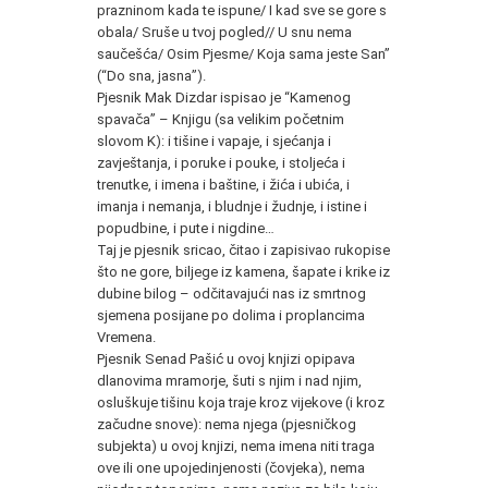
prazninom kada te ispune/ I kad sve se gore s
obala/ Sruše u tvoj pogled// U snu nema
saučešća/ Osim Pjesme/ Koja sama jeste San”
(“Do sna, jasna”).
Pjesnik Mak Dizdar ispisao je “Kamenog
spavača” – Knjigu (sa velikim početnim
slovom K): i tišine i vapaje, i sjećanja i
zavještanja, i poruke i pouke, i stoljeća i
trenutke, i imena i baštine, i žića i ubića, i
imanja i nemanja, i bludnje i žudnje, i istine i
popudbine, i pute i nigdine…
Taj je pjesnik sricao, čitao i zapisivao rukopise
što ne gore, biljege iz kamena, šapate i krike iz
dubine bilog – odčitavajući nas iz smrtnog
sjemena posijane po dolima i proplancima
Vremena.
Pjesnik Senad Pašić u ovoj knjizi opipava
dlanovima mramorje, šuti s njim i nad njim,
osluškuje tišinu koja traje kroz vijekove (i kroz
začudne snove): nema njega (pjesničkog
subjekta) u ovoj knjizi, nema imena niti traga
ove ili one upojedinjenosti (čovjeka), nema