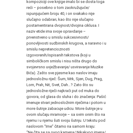
kompoziciji ove knjige imalo bi se dosta toga
reći – posebno o tom zaokružujuće/
ispunjujućem broju 40, i on svakako nije
slučajno odabran; kao što nije slučajno
postamentirana dvojnost/dvojina ciklusa. I
naziv etide ima svoje opravdanje –
prvenstveno u smislu sukcesivnosti/
ponovljivosti sudbinskih krugova, a naravno i u
smislu nepretencioznosti
izgovorenih/ispisanih tekstova (koji u
simboličkom smislu i nisu ništa drugo do
svojevrsno uvježbavanje/ usviravanje Muzike
Bića). Zašto sve pjesme kao naslov imaju
jednosložnu riječ: Šum, Mrk, Sjen, Dug, Prag,
Lom, Prah, Nit, Svet, Dah…? Zato što su
jednosložne riječi najkraći put od muka do
govora, od glasa do sluha i do značenja: Pašić
imenuje stvari jednosložnim riječima i potom u
more šutnje zabacuje udicu. More šutnje je u
ovom slučaju mramorje – sa svim onim što na
njemu i u njemu šuti svoju šutnju. U tekstu pod
naslovom “Ime” čitamo na samom kraju:
“Ne čita se sa ovog kamena/ Nikakvog imena/