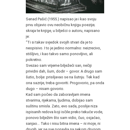
Senad Pašić (1955.) napisao je i kao svoju
prvu objavio ovu neobičnu knjigu poezije;
skraja te knjige, u bilješci o autoru, napisano
je:
“Ti si takav svjedok svojih stvari da je to
neopisivo. I to je jedino normalno: neizrecivo,
stišljivo, i kao takvo samo ponovljivo, ali
pokretno.
Svezao sam vrijeme bilježeći san, nečiji
prividni dah, šum, dodir – govor. A drugo sam
šutio, bolje: prisiljavao se na šutnju. Tek kad
ona sazrije, treba govoriti. Progovorio, pa onda
dugo – nisam govorio.
Kad sam počeo da zaboravljam imena
stvarima, rijekama, ljudima, dobijao sam
suštinu smisla. Zato, evo sada, poslije niza
ispisanih redova koji isčile preko tekuće vode,
ponovo bilježim što sam vidio, čuo, osjaćao,
sanjao… Tako i nisu bitna imena – ni moje, ni
drugih, jer se sve ponavlja na nekom drugom