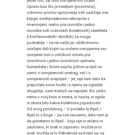
jedan rod, zar nisu sve sjene rod rođeni…
Upravo kao što je medijum (pozornica),
odnosno prostor uprizorenja svih sadržaja ove
knjige, srednjovjekovna nekropola s
mramorjem, realno pra-izvorište i jedno-
izvorište svih rodovskih (kolektivnih) identiteta
(i konfesionalnih i etničkih) sa ovoga
podneblja – na isti način je i oblikotvorno-
izražajni duh kojim su nošene ove pjesme sav
usmjeren tom u ontičkom smislu pra-
izvorišnom i jedno-izvorišnom sjemenu
humaniteta i života uopće; pritom je riječ ne
samo o usmjerenosti unatrag, već i o
usmjerenosti unaprijed – jer, nije nam dato ka
prapočelu svom hoditi i u njemu se ogledati
drugačije, osim krećući se naprijed. Eto zašto
nema u ovoj knizi ni imena, ni naziva, ni egida
ni okvira bilo kakve kolektivne pripadnosti!
Od onog prvobitnog – U početku bi Riječ, i
Riječ bi u Boga – pa sve naovamo, dato nam je
da gonetamo tu Riječ… koja nije ni rečeno ni
zaušćeno, ni znak ni zapisano: možda je to
zvuk, možda je to frekvencija sa kojim se, na