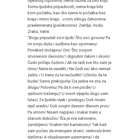
nijednog toponima, nema naziva za bilo koju
formu ljudske pripadnosti, nema kraja bilo
kom početku, kao što nema ni početka bez
kraja i mimo kraja… u tom vrtlogu četvorstva
praelemenata (pačetvorine): Zemlje, Vode,
Zraka, Vatre.
“Bogu pripadali svi ti ljudi/ Što ovo govore/ Pa
mi svoju dušu i sudbinu kao opomenu/
Ponekad došapnu/ Oni/ Što svojom
otvorenom desnom/ I dignutim čelom i okom/
Čudo pričaju čudom./ Ali ne radi sve što sam ja
činio/ Neće te veseliti./ Ne čudi se/ Ako nemaš
zašto./ U trenu ću te rasčuditi!/ Učiniću da te
bude/ Samo prekopola/ Da jedna ne zna za
drugu/ Polovinu/ Pa da ti sve prođe/ U
vječnom traženju// U svom sljepilu dugo sam
lutao/ Za ljudski vijek i predugo/ Dok nisam
riječ uredio/ Dok svojim desnim dlanom prvo/
Pa umom/ Nisam napipao i makar malo u
starosti dokučio/ Šta je sve zatvoreno,
zarobljeno/ Svakim tim kamenom// Tek kad
sam počeo da imenujem stvari/ Jednosložnim
riječima/ A objašnjavam pjesmama/ I da