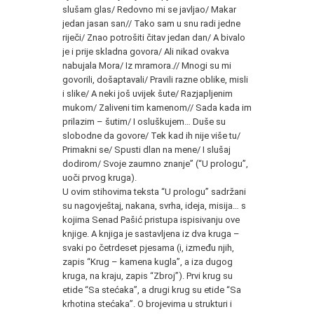
slušam glas/ Redovno mi se javljao/ Makar
jedan jasan san// Tako sam u snu radi jedne
riječi/ Znao potrošiti čitav jedan dan/ A bivalo
je i prije skladna govora/ Ali nikad ovakva
nabujala Mora/ Iz mramora.// Mnogi su mi
govorili, došaptavali/ Pravili razne oblike, misli
i slike/ A neki još uvijek šute/ Razjapljenim
mukom/ Zaliveni tim kamenom// Sada kada im
prilazim – šutim/ I osluškujem… Duše su
slobodne da govore/ Tek kad ih nije više tu/
Primakni se/ Spusti dlan na mene/ I slušaj
dodirom/ Svoje zaumno znanje” (“U prologu”,
uoči prvog kruga).
U ovim stihovima teksta “U prologu” sadržani
su nagovještaj, nakana, svrha, ideja, misija… s
kojima Senad Pašić pristupa ispisivanju ove
knjige. A knjiga je sastavljena iz dva kruga –
svaki po četrdeset pjesama (i, između njih,
zapis “Krug – kamena kugla”, a iza dugog
kruga, na kraju, zapis “Zbroj”). Prvi krug su
etide “Sa stećaka”, a drugi krug su etide “Sa
krhotina stećaka”. O brojevima u strukturi i