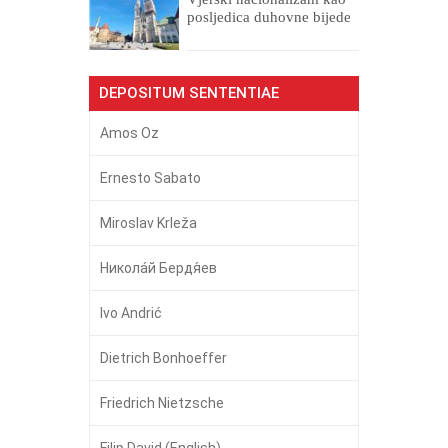
posljedica duhovne bijede
DEPOSITUM SENTENTIAE
Amos Oz
Ernesto Sabato
Miroslav Krleža
Никола́й Бердя́ев
Ivo Andrić
Dietrich Bonhoeffer
Friedrich Nietzsche
Filip David (English)