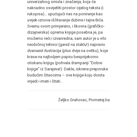
univerzalnog smisla i značenja, koja će
naknadno osvijetliti prostor cijelog teksta (i
rukopisa)… upućujući nas na poniranje kao
uvijek-iznova-iščitavanje dubine i tajne Bića.
Svemu ovom primjereno, i likovna (grafičko-
dizajnerska) oprema knjige posebna je, pa
možemo reći i izvanredna; sam autor je u vrlo
neobičnoj tehnici (garež na staklu!) napravio
dvanaest ilustracija (plus dvije na ovitku), koje
krase na najboljem papiru besprijekorno
otiskanu knjigu (pohvala štampariji “Dobre
knjige” iz Sarajeva!). Dakle, iskrene preporuke
budućim čitaocima – ove knjige koju doista
vrijedi i imati i čitati…
Željko Grahovac, Prometej.ba