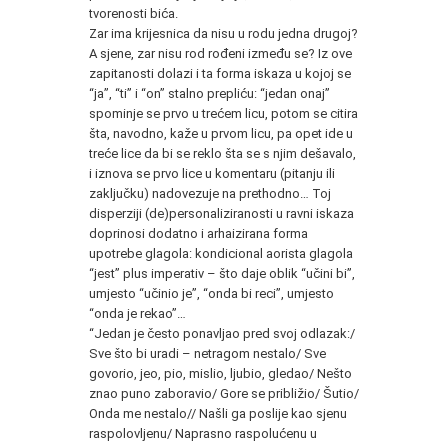
tvorenosti bića.
Zar ima krijesnica da nisu u rodu jedna drugoj?
A sjene, zar nisu rod rođeni između se? Iz ove
zapitanosti dolazi i ta forma iskaza u kojoj se
“ja”, “ti” i “on” stalno prepliću: “jedan onaj”
spominje se prvo u trećem licu, potom se citira
šta, navodno, kaže u prvom licu, pa opet ide u
treće lice da bi se reklo šta se s njim dešavalo,
i iznova se prvo lice u komentaru (pitanju ili
zaključku) nadovezuje na prethodno… Toj
disperziji (de)personaliziranosti u ravni iskaza
doprinosi dodatno i arhaizirana forma
upotrebe glagola: kondicional aorista glagola
“jest” plus imperativ – što daje oblik “učini bi”,
umjesto “učinio je”, “onda bi reci”, umjesto
“onda je rekao”…
“Jedan je često ponavljao pred svoj odlazak:/
Sve što bi uradi – netragom nestalo/ Sve
govorio, jeo, pio, mislio, ljubio, gledao/ Nešto
znao puno zaboravio/ Gore se približio/ Šutio/
Onda me nestalo// Našli ga poslije kao sjenu
raspolovljenu/ Naprasno raspolućenu u