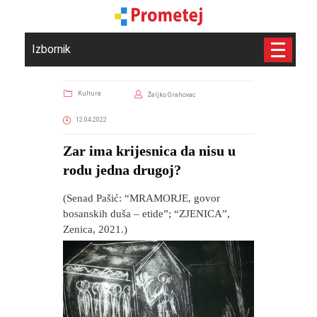
Izbornik
Kultura
Željko Grahovac
12.04.2022
​Zar ima krijesnica da nisu u
rodu jedna drugoj?
(Senad Pašić: “MRAMORJE, govor
bosanskih duša – etide”; “ZJENICA”,
Zenica, 2021.)