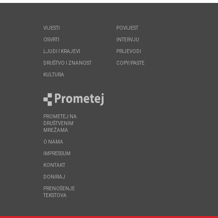
VIJESTI
POVIJEST
OSVRTI
INTERVJU
LJUDI I KRAJEVI
PRIJEVODI
DRUŠTVO I ZNANOST
COPY/PASTE
KULTURA
PROMETEJ NA
DRUŠTVENIM
MREŽAMA
O NAMA
IMPRESSUM
KONTAKT
DONIRAJ
PRENOŠENJE
TEKSTOVA