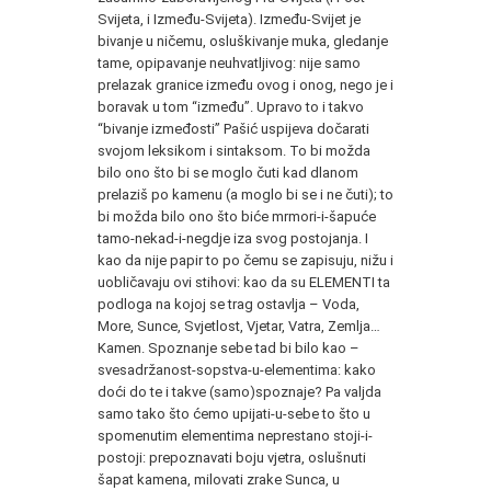
Svijeta, i Između-Svijeta). Između-Svijet je
bivanje u ničemu, osluškivanje muka, gledanje
tame, opipavanje neuhvatljivog: nije samo
prelazak granice između ovog i onog, nego je i
boravak u tom “između”. Upravo to i takvo
“bivanje izmeđosti” Pašić uspijeva dočarati
svojom leksikom i sintaksom. To bi možda
bilo ono što bi se moglo čuti kad dlanom
prelaziš po kamenu (a moglo bi se i ne čuti); to
bi možda bilo ono što biće mrmori-i-šapuće
tamo-nekad-i-negdje iza svog postojanja. I
kao da nije papir to po čemu se zapisuju, nižu i
uobličavaju ovi stihovi: kao da su ELEMENTI ta
podloga na kojoj se trag ostavlja – Voda,
More, Sunce, Svjetlost, Vjetar, Vatra, Zemlja…
Kamen. Spoznanje sebe tad bi bilo kao –
svesadržanost-sopstva-u-elementima: kako
doći do te i takve (samo)spoznaje? Pa valjda
samo tako što ćemo upijati-u-sebe to što u
spomenutim elementima neprestano stoji-i-
postoji: prepoznavati boju vjetra, oslušnuti
šapat kamena, milovati zrake Sunca, u