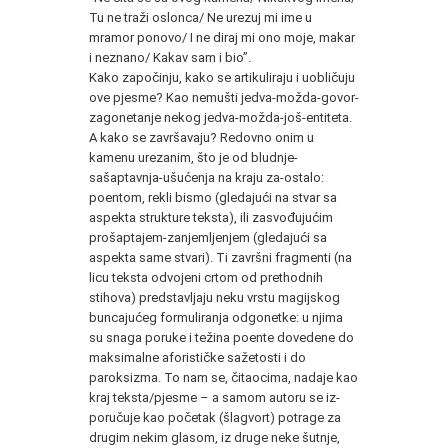
Tu ne traži oslonca/ Ne urezuj mi ime u
mramor ponovo/ I ne diraj mi ono moje, makar
i neznano/ Kakav sam i bio”.
Kako započinju, kako se artikuliraju i uobličuju
ove pjesme? Kao nemušti jedva-možda-govor-
zagonetanje nekog jedva-možda-još-entiteta.
A kako se završavaju? Redovno onim u
kamenu urezanim, što je od bludnje-
sašaptavnja-ušućenja na kraju za-ostalo:
poentom, rekli bismo (gledajući na stvar sa
aspekta strukture teksta), ili zasvođujućim
prošaptajem-zanjemljenjem (gledajući sa
aspekta same stvari). Ti završni fragmenti (na
licu teksta odvojeni crtom od prethodnih
stihova) predstavljaju neku vrstu magijskog
buncajućeg formuliranja odgonetke: u njima
su snaga poruke i težina poente dovedene do
maksimalne aforističke sažetosti i do
paroksizma. To nam se, čitaocima, nadaje kao
kraj teksta/pjesme – a samom autoru se iz-
poručuje kao početak (šlagvort) potrage za
drugim nekim glasom, iz druge neke šutnje,