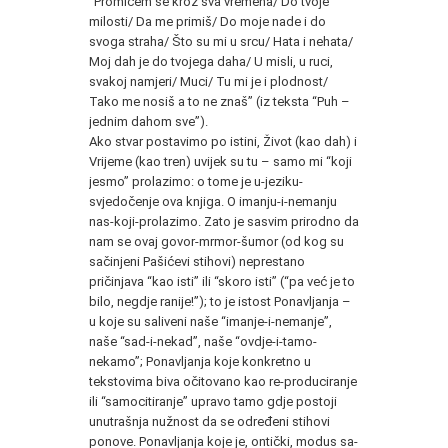
“Promičem se kroz sva vremena/ Do tvoje
milosti/ Da me primiš/ Do moje nade i do
svoga straha/ Što su mi u srcu/ Hata i nehata/
Moj dah je do tvojega daha/ U misli, u ruci,
svakoj namjeri/ Muci/ Tu mi je i plodnost/
Tako me nosiš a to ne znaš” (iz teksta “Puh –
jednim dahom sve”).
Ako stvar postavimo po istini, Život (kao dah) i
Vrijeme (kao tren) uvijek su tu – samo mi “koji
jesmo” prolazimo: o tome je u-jeziku-
svjedočenje ova knjiga. O imanju-i-nemanju
nas-koji-prolazimo. Zato je sasvim prirodno da
nam se ovaj govor-mrmor-šumor (od kog su
sačinjeni Pašićevi stihovi) neprestano
pričinjava “kao isti” ili “skoro isti” (“pa već je to
bilo, negdje ranije!”); to je istost Ponavljanja –
u koje su saliveni naše “imanje-i-nemanje”,
naše “sad-i-nekad”, naše “ovdje-i-tamo-
nekamo”; Ponavljanja koje konkretno u
tekstovima biva očitovano kao re-produciranje
ili “samocitiranje” upravo tamo gdje postoji
unutrašnja nužnost da se određeni stihovi
ponove. Ponavljanja koje je, ontički, modus sa-