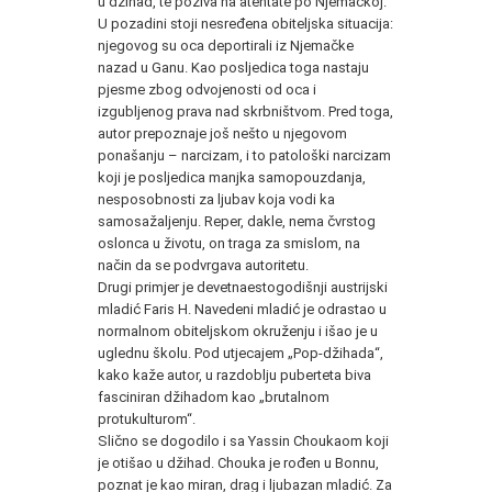
u džihad, te poziva na atentate po Njemačkoj.
U pozadini stoji nesređena obiteljska situacija:
njegovog su oca deportirali iz Njemačke
nazad u Ganu. Kao posljedica toga nastaju
pjesme zbog odvojenosti od oca i
izgubljenog prava nad skrbništvom. Pred toga,
autor prepoznaje još nešto u njegovom
ponašanju – narcizam, i to patološki narcizam
koji je posljedica manjka samopouzdanja,
nesposobnosti za ljubav koja vodi ka
samosažaljenju. Reper, dakle, nema čvrstog
oslonca u životu, on traga za smislom, na
način da se podvrgava autoritetu.
Drugi primjer je devetnaestogodišnji austrijski
mladić Faris H. Navedeni mladić je odrastao u
normalnom obiteljskom okruženju i išao je u
uglednu školu. Pod utjecajem „Pop-džihada“,
kako kaže autor, u razdoblju puberteta biva
fasciniran džihadom kao „brutalnom
protukulturom“.
Slično se dogodilo i sa Yassin Choukaom koji
je otišao u džihad. Chouka je rođen u Bonnu,
poznat je kao miran, drag i ljubazan mladić. Za