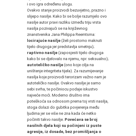
i ovo igra određenu ulogu.
Ovakvo stanje proizvodi bezuvjetno, prazno i
slijepo nasilje. Kako bi se bolje razumjelo ovo
nasilje autor pravi razliku između triju vrsta
nasilja pozivajući se na književnog
znanstvenika Jana Philippa Reemtsma:
locirajuće nasilje
(želi prostorno maknuti
tijelo drugoga jer predstavlja smetnju);
raptivno nasilje
(zaposjesti tijelo drugoga
kako bi se djelovalo na njemu, npr. seksualno);
autoteličko nasilje
(ono koje cilja na
uništenje integriteta tijela). Za razumijevanje
nasilja koje proizvodi terorizam važno nam je
autoteličko nasilje. Ovakvo nasilje je samo
sebi svrha, te počiniocu podaje iskustvo
najveće moći. Moderno društvo ima
poteškoća sa odnosom prema toj vrsti nasilja,
stoga dolazi do gubitka povjerenja među
ljudima jer se više ne zna kada će netko
počiniti takvo nasilje.
Povećava se broj
nasilnih djela koji su počinjeni iz puste
agresije, iz dosade, bez promišljanja o