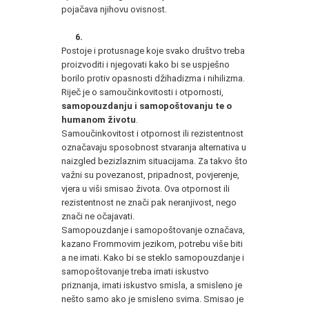
pojačava njihovu ovisnost.
6.
Postoje i protusnage koje svako društvo treba
proizvoditi i njegovati kako bi se uspješno
borilo protiv opasnosti džihadizma i nihilizma.
Riječ je o samoučinkovitosti i otpornosti,
samopouzdanju i samopoštovanju te o
humanom životu
.
Samoučinkovitost i otpornost ili rezistentnost
označavaju sposobnost stvaranja alternativa u
naizgled bezizlaznim situacijama. Za takvo što
važni su povezanost, pripadnost, povjerenje,
vjera u viši smisao života. Ova otpornost ili
rezistentnost ne znači pak neranjivost, nego
znači ne očajavati.
Samopouzdanje i samopoštovanje označava,
kazano Frommovim jezikom, potrebu više biti
a ne imati. Kako bi se steklo samopouzdanje i
samopoštovanje treba imati iskustvo
priznanja, imati iskustvo smisla, a smisleno je
nešto samo ako je smisleno svima. Smisao je