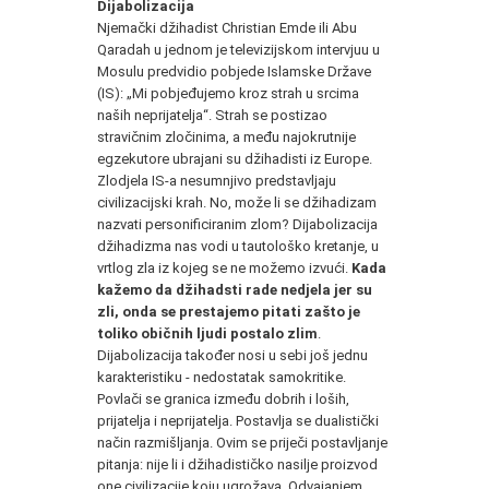
Dijabolizacija
Njemački džihadist Christian Emde ili Abu
Qaradah u jednom je televizijskom intervjuu u
Mosulu predvidio pobjede Islamske Države
(IS): „Mi pobjeđujemo kroz strah u srcima
naših neprijatelja“. Strah se postizao
stravičnim zločinima, a među najokrutnije
egzekutore ubrajani su džihadisti iz Europe.
Zlodjela IS-a nesumnjivo predstavljaju
civilizacijski krah. No, može li se džihadizam
nazvati personificiranim zlom? Dijabolizacija
džihadizma nas vodi u tautološko kretanje, u
vrtlog zla iz kojeg se ne možemo izvući.
Kada
kažemo da džihadsti rade nedjela jer su
zli, onda se prestajemo pitati zašto je
toliko običnih ljudi postalo zlim
.
Dijabolizacija također nosi u sebi još jednu
karakteristiku - nedostatak samokritike.
Povlači se granica između dobrih i loših,
prijatelja i neprijatelja. Postavlja se dualistički
način razmišljanja. Ovim se priječi postavljanje
pitanja: nije li i džihadističko nasilje proizvod
one civilizacije koju ugrožava. Odvajanjem