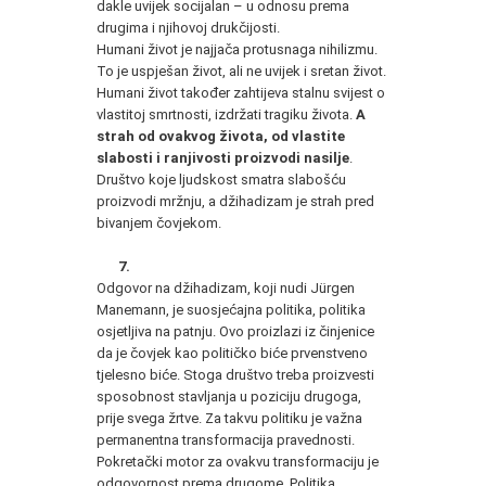
dakle uvijek socijalan – u odnosu prema
drugima i njihovoj drukčijosti.
Humani život je najjača protusnaga nihilizmu.
To je uspješan život, ali ne uvijek i sretan život.
Humani život također zahtijeva stalnu svijest o
vlastitoj smrtnosti, izdržati tragiku života.
A
strah od ovakvog života, od vlastite
slabosti i ranjivosti proizvodi nasilje
.
Društvo koje ljudskost smatra slabošću
proizvodi mržnju, a džihadizam je strah pred
bivanjem čovjekom.
7.
Odgovor na džihadizam, koji nudi Jürgen
Manemann, je suosjećajna politika, politika
osjetljiva na patnju. Ovo proizlazi iz činjenice
da je čovjek kao političko biće prvenstveno
tjelesno biće. Stoga društvo treba proizvesti
sposobnost stavljanja u poziciju drugoga,
prije svega žrtve. Za takvu politiku je važna
permanentna transformacija pravednosti.
Pokretački motor za ovakvu transformaciju je
odgovornost prema drugome. Politika