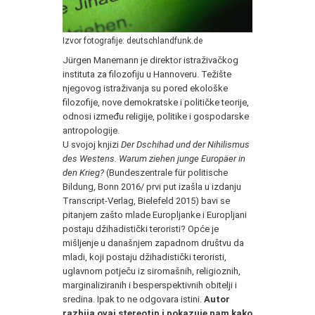
Izvor fotografije: deutschlandfunk.de
Jürgen Manemann je direktor istraživačkog
instituta za filozofiju u Hannoveru. Težište
njegovog istraživanja su pored ekološke
filozofije, nove demokratske i političke teorije,
odnosi između religije, politike i gospodarske
antropologije.
U svojoj knjizi
Der Dschihad und der Nihilismus
des Westens. Warum ziehen junge Europäer in
den Krieg?
(Bundeszentrale für politische
Bildung, Bonn 2016/ prvi put izašla u izdanju
Transcript-Verlag, Bielefeld 2015) bavi se
pitanjem zašto mlade Europljanke i Europljani
postaju džihadistički teroristi? Opće je
mišljenje u današnjem zapadnom društvu da
mladi, koji postaju džihadistički teroristi,
uglavnom potječu iz siromašnih, religioznih,
marginaliziranih i besperspektivnih obitelji i
sredina. Ipak to ne odgovara istini.
Autor
razbija ovaj stereotip i pokazuje nam kako