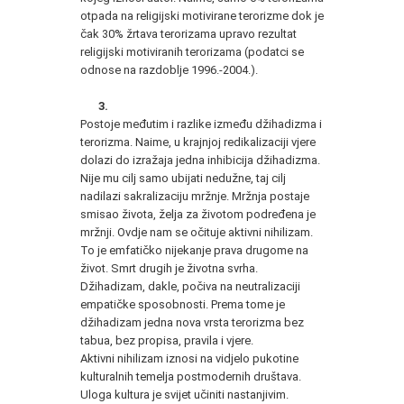
otpada na religijski motivirane terorizme dok je
čak 30% žrtava terorizama upravo rezultat
religijski motiviranih terorizama (podatci se
odnose na razdoblje 1996.-2004.).
3.
Postoje međutim i razlike između džihadizma i
terorizma. Naime, u krajnjoj redikalizaciji vjere
dolazi do izražaja jedna inhibicija džihadizma.
Nije mu cilj samo ubijati nedužne, taj cilj
nadilazi sakralizaciju mržnje. Mržnja postaje
smisao života, želja za životom podređena je
mržnji. Ovdje nam se očituje aktivni nihilizam.
To je emfatičko nijekanje prava drugome na
život. Smrt drugih je životna svrha.
Džihadizam, dakle, počiva na neutralizaciji
empatičke sposobnosti. Prema tome je
džihadizam jedna nova vrsta terorizma bez
tabua, bez propisa, pravila i vjere.
Aktivni nihilizam iznosi na vidjelo pukotine
kulturalnih temelja postmodernih društava.
Uloga kultura je svijet učiniti nastanjivim.