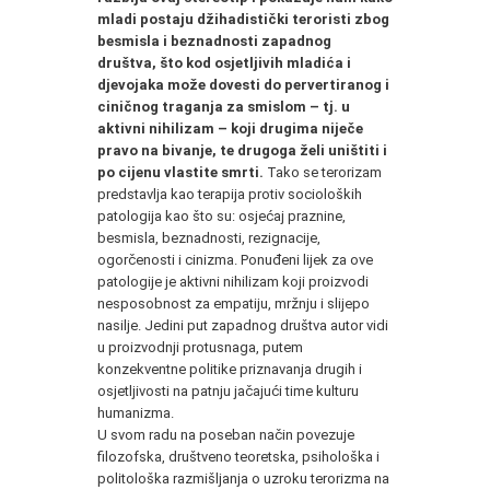
mladi postaju džihadistički teroristi zbog
besmisla i beznadnosti zapadnog
društva, što kod osjetljivih mladića i
djevojaka može dovesti do pervertiranog i
ciničnog traganja za smislom – tj. u
aktivni nihilizam – koji drugima niječe
pravo na bivanje, te drugoga želi uništiti i
po cijenu vlastite smrti.
Tako se terorizam
predstavlja kao terapija protiv socioloških
patologija kao što su: osjećaj praznine,
besmisla, beznadnosti, rezignacije,
ogorčenosti i cinizma. Ponuđeni lijek za ove
patologije je aktivni nihilizam koji proizvodi
nesposobnost za empatiju, mržnju i slijepo
nasilje. Jedini put zapadnog društva autor vidi
u proizvodnji protusnaga, putem
konzekventne politike priznavanja drugih i
osjetljivosti na patnju jačajući time kulturu
humanizma.
U svom radu na poseban način povezuje
filozofska, društveno teoretska, psihološka i
politološka razmišljanja o uzroku terorizma na