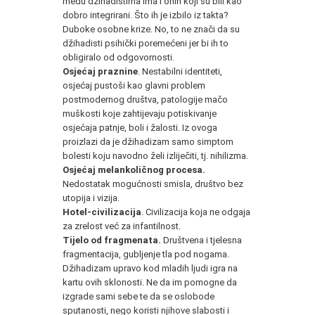
među džihadistima ima i onih koji su bili kao
dobro integrirani. Što ih je izbilo iz takta?
Duboke osobne krize. No, to ne znači da su
džihadisti psihički poremećeni jer bi ih to
obligiralo od odgovornosti.
Osjećaj praznine
. Nestabilni identiteti,
osjećaj pustoši kao glavni problem
postmodernog društva, patologije mačo
muškosti koje zahtijevaju potiskivanje
osjećaja patnje, boli i žalosti. Iz ovoga
proizlazi da je džihadizam samo simptom
bolesti koju navodno želi izliječiti, tj. nihilizma.
Osjećaj melankoličnog procesa.
Nedostatak mogućnosti smisla, društvo bez
utopija i vizija.
Hotel-civilizacija
. Civilizacija koja ne odgaja
za zrelost već za infantilnost.
Tijelo od fragmenata.
Društvena i tjelesna
fragmentacija, gubljenje tla pod nogama.
Džihadizam upravo kod mladih ljudi igra na
kartu ovih sklonosti. Ne da im pomogne da
izgrade sami sebe te da se oslobode
sputanosti, nego koristi njihove slabosti i