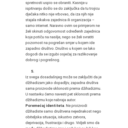
spretnosti uspio se obraniti. Kasnije u
ispitivanju došlo se do zaključka da tu trojicu
dječaka nitko nije vrbovao, da iza njih nije
stajala nikakva zajednica ili organizacija –
samo internet. Naravno ovim se primjerom ne
želi skinuti odgovornost određenih zajednica
koje potiču na nasilje, nego se želi svratiti
pozornost na pogrešan smjer u kojem ide
zapadno društvo. Društvo u kojem se lako
dogodi da se izgubi osjećaj za razlikovanje
dobrog i pogrešnog.
5.
Iz svega dosadašnjeg može se zaključiti da je
džihadizam jako dopadljiv, zapadna društva
sama proizvode sklonosti prema džihadizmu.
U nastavku ćemo navesti pet sklonosti prema
džihadizmu koje nabraja autor.
Poremećaj identiteta
. Ne proizvodi
džihadiste samo društvena nejednakost nego
obiteljska situacija, iskustvo zatvora,
deprivacija, frustracija i drugo. Vidjeli smo da