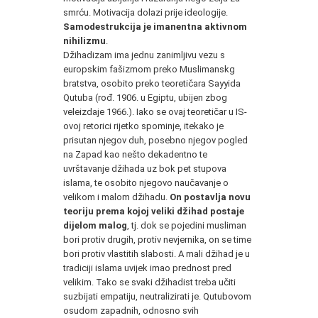
smrću. Motivacija dolazi prije ideologije.
Samodestrukcija je imanentna aktivnom
nihilizmu
.
Džihadizam ima jednu zanimljivu vezu s
europskim fašizmom preko Muslimanskg
bratstva, osobito preko teoretičara Sayyida
Qutuba (rođ. 1906. u Egiptu, ubijen zbog
veleizdaje 1966.). Iako se ovaj teoretičar u IS-
ovoj retorici rijetko spominje, itekako je
prisutan njegov duh, posebno njegov pogled
na Zapad kao nešto dekadentno te
uvrštavanje džihada uz bok pet stupova
islama, te osobito njegovo naučavanje o
velikom i malom džihadu.
On postavlja novu
teoriju prema kojoj veliki džihad postaje
dijelom malog
, tj. dok se pojedini musliman
bori protiv drugih, protiv nevjernika, on se time
bori protiv vlastitih slabosti. A mali džihad je u
tradiciji islama uvijek imao prednost pred
velikim. Tako se svaki džihadist treba učiti
suzbijati empatiju, neutralizirati je. Qutubovom
osudom zapadnih, odnosno svih