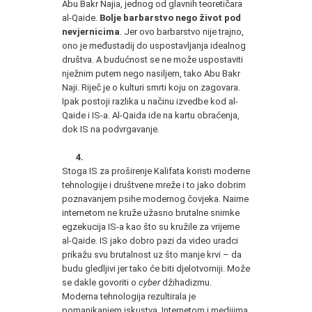
Abu Bakr Najia, jednog od glavnih teoretičara
al-Qaide.
Bolje barbarstvo nego život pod
nevjernicima
. Jer ovo barbarstvo nije trajno,
ono je međustadij do uspostavljanja idealnog
društva. A budućnost se ne može uspostaviti
nježnim putem nego nasiljem, tako Abu Bakr
Naji. Riječ je o kulturi smrti koju on zagovara.
Ipak postoji razlika u načinu izvedbe kod al-
Qaide i IS-a. Al-Qaida ide na kartu obraćenja,
dok IS na podvrgavanje.
4.
Stoga IS za proširenje Kalifata koristi moderne
tehnologije i društvene mreže i to jako dobrim
poznavanjem psihe modernog čovjeka. Naime
internetom ne kruže užasno brutalne snimke
egzekucija IS-a kao što su kružile za vrijeme
al-Qaide. IS jako dobro pazi da video uradci
prikažu svu brutalnost uz što manje krvi – da
budu gledljivi jer tako će biti djelotvorniji. Može
se dakle govoriti o
cyber
džihadizmu.
Moderna tehnologija rezultirala je
pomanjkanjem iskustva. Internetom i medijima