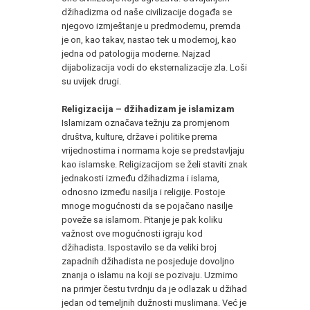
džihadizma od naše civilizacije događa se
njegovo izmještanje u predmodernu, premda
je on, kao takav, nastao tek u modernoj, kao
jedna od patologija moderne. Najzad
dijabolizacija vodi do eksternalizacije zla. Loši
su uvijek drugi.
Religizacija – džihadizam je islamizam
Islamizam označava težnju za promjenom
društva, kulture, države i politike prema
vrijednostima i normama koje se predstavljaju
kao islamske. Religizacijom se želi staviti znak
jednakosti između džihadizma i islama,
odnosno između nasilja i religije. Postoje
mnoge mogućnosti da se pojačano nasilje
poveže sa islamom. Pitanje je pak koliku
važnost ove mogućnosti igraju kod
džihadista. Ispostavilo se da veliki broj
zapadnih džihadista ne posjeduje dovoljno
znanja o islamu na koji se pozivaju. Uzmimo
na primjer čestu tvrdnju da je odlazak u džihad
jedan od temeljnih dužnosti muslimana. Već je