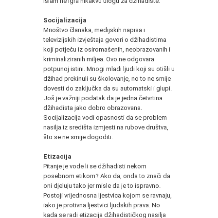
islam ne igra nikakvu ulogu za džihadiste.
Socijalizacija
Mnoštvo članaka, medijskih napisa i
televizijskih izvještaja govori o džihadistima
koji potječu iz osiromašenih, neobrazovanih i
kriminaliziranih miljea. Ovo ne odgovara
potpunoj istini. Mnogi mladi ljudi koji su otišli u
džihad prekinuli su školovanje, no to ne smije
dovesti do zaključka da su automatski i glupi.
Još je važniji podatak da je jedna četvrtina
džihadista jako dobro obrazovana.
Socijalizacija vodi opasnosti da se problem
nasilja iz središta izmjesti na rubove društva,
što se ne smije dogoditi.
Etizacija
Pitanje je vode li se džihadisti nekom
posebnom etikom? Ako da, onda to znači da
oni djeluju tako jer misle da je to ispravno.
Postoji vrijednosna ljestvica kojom se ravnaju,
iako je protivna ljestvici ljudskih prava. No
kada se radi etizacija džihadističkog nasilja