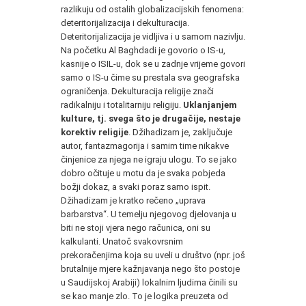
razlikuju od ostalih globalizacijskih fenomena:
deteritorijalizacija i dekulturacija.
Deteritorijalizacija je vidljiva i u samom nazivlju.
Na početku Al Baghdadi je govorio o IS-u,
kasnije o ISIL-u, dok se u zadnje vrijeme govori
samo o IS-u čime su prestala sva geografska
ograničenja. Dekulturacija religije znači
radikalniju i totalitarniju religiju.
Uklanjanjem
kulture, tj. svega što je drugačije, nestaje
korektiv religije
. Džihadizam je, zaključuje
autor, fantazmagorija i samim time nikakve
činjenice za njega ne igraju ulogu. To se jako
dobro očituje u motu da je svaka pobjeda
božji dokaz, a svaki poraz samo ispit.
Džihadizam je kratko rečeno „uprava
barbarstva“. U temelju njegovog djelovanja u
biti ne stoji vjera nego računica, oni su
kalkulanti. Unatoč svakovrsnim
prekoračenjima koja su uveli u društvo (npr. još
brutalnije mjere kažnjavanja nego što postoje
u Saudijskoj Arabiji) lokalnim ljudima činili su
se kao manje zlo. To je logika preuzeta od