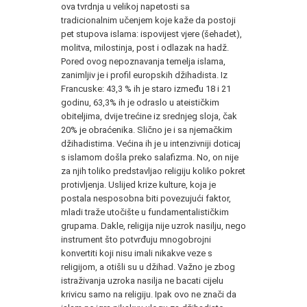
ova tvrdnja u velikoj napetosti sa
tradicionalnim učenjem koje kaže da postoji
pet stupova islama: ispovijest vjere (šehadet),
molitva, milostinja, post i odlazak na hadž.
Pored ovog nepoznavanja temelja islama,
zanimljiv je i profil europskih džihadista. Iz
Francuske: 43,3 % ih je staro između 18 i 21
godinu, 63,3% ih je odraslo u ateističkim
obiteljima, dvije trećine iz srednjeg sloja, čak
20% je obraćenika. Slično je i sa njemačkim
džihadistima. Većina ih je u intenzivniji doticaj
s islamom došla preko salafizma. No, on nije
za njih toliko predstavljao religiju koliko pokret
protivljenja. Uslijed krize kulture, koja je
postala nesposobna biti povezujući faktor,
mladi traže utočište u fundamentalističkim
grupama. Dakle, religija nije uzrok nasilju, nego
instrument što potvrđuju mnogobrojni
konvertiti koji nisu imali nikakve veze s
religijom, a otišli su u džihad. Važno je zbog
istraživanja uzroka nasilja ne bacati cijelu
krivicu samo na religiju. Ipak ovo ne znači da