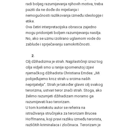
radi boljeg razumijevanja njihovih motiva, treba
paziti da ne dođe do miješanja i
nemogućnosti razlikovanja između ideologije i
etike.
Ova četiri interpretacijska obrasca zajedno
mogu pridonijeti boljem razumijevanju nasilja.
No, ako se uzmu izolirano uglavnom vode do
zablude i sprječavanju samokritičnosti.
2.
Cilj džihadizma je strah. Najplastičniji izraz tog
cilja vidjeli smo u ranije spomenutoj izjavi
njemačkog džihadista Christiana Emdea: „Mi
pobjeđujemo kroz strah u srcima naših
neprijatelja“. Strah je također glavni cilj svakog
terorizma, ustvari teror znači strah. Stoga, ako
želimo razumjeti džihadizam moramo ga
razumijevati kao terorizam.
U tom kontekstu autor se referira na
istraživanja stručnjaka za terorizam Brucea
Hoffmanna, koji pravi razliku između terorista,
različitih kriminalaca i zločinaca. Terorizam je