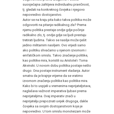
suosjećajna zahtijeva individualnu pravičnost,
tj. gledati na konkretnog čovjeka i njegovo
nepovredivo dostojanstvo.
Autor se na kraju pita kako takva politika može
odgovoriti na pitanje radikalnog zla? Prema
njemu politika prestaje ondje gdje počinje
radikalno zlo, tj. ondje gdje se ljudi prestaju
tretirati ljudima. Takvo se nasilje može rješit
jedino militarnim nasiljem. Ovo vrijedi samo
ako politiku shvaćamo u njenom izvornom i
emfatičkom smislu. Takvo značenje politike,
kao politike mira, koristili su Aristotel i Toma
Akvinski. U novom dobu politika postaje nešto
drugo. Ona postaje instrument vladanja. Autor
smatra da je krajnje vrijeme da se vratimo
izvornom značenju politike kao politike mira.
Kako bi to uspjeli u vremenima neprijateljstava,
naglašava važnost imperativa ljubavi prema
neprijateljima. Ovaj imperativ znači u
neprijatelju prepoznati uvijek drugoga, dakle
čovjeka sa svojim dostojanstvom koje je
nepovredivo. U tom smislu monoteizam može