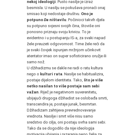
nekoj ideologiji
. Pusto nasilje je izraz
besmisla. U nasilju se pokušava pronaći onaj
smisao koji nedostaje društvu.
Ono je
potpuno
Da
ništavilu
. Počinioci takvih djela
su potpuno svjesni svojih čina, štoviše oni
ponosno priznaju svoju krivicu. To je
evidentno i u postupanju IS-a, za svaki napad
žele preuzeti odgovornost. Time žele reći da
je svaki čovjek ispunjen mržnjom učinkovit
atentator imao on super sofisticirano oružje ili
samo nož.
U džihadizmu se dakle ne radi o ratu kultura
nego o
kulturi rata
. Nasilje se habitualizira,
postaje dijelom identiteta. Tako,
što je više
netko nasilan to više postaje sam sebi
važan
. Riječ je negativnom suverenitetu,
ubijajući drugoga džihadist se oslobađa smrti,
transcendira je, postaje junak, besmrtan.
Džihadizam zahtijeva prevrednovavanje
vrednota. Nasilje i smrt više nisu samo
sredstvo do cilja, oni postaju svrha sami sebi.
Tako da se dogodilo da nije ideologija
motivacija ubijanja i razaranja nego želja za