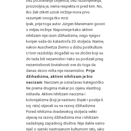
bez poznavanja činjenica, bez razumijevanja,
proizvoljna je, nema respekta ni pred kim. No,
tko želi otkriti uzrok mržnje mora prvo
razumjeti onoga tko mrzi.
Ipak, prije toga autor Jürgen Manemann govori
o miljeu mržnje. Napominje kako aktivni
nihilizam nije izum džihadizma, nego njegov
korijen seže do katastrofa 20. stoljeća. Naime,
nakon Auschwitza živimo u dobu postkulture.
U tom razdoblju događali su se zločini koji su
do tada bili nezamislivi i tako su podizali prag
nezamislivosti brutalnosti sve do toga da
danas skoro ništa nije nezamislivo.
Prije
džihadizma, aktivni nihilizam je bio
nacizam
. Nacizam je označavao kategoričko
Ne
prema drugima makar po cijenu vlastitog
ništavila. Aktivni nihilizam nacizma i
kolonijalizma (koji je nastavio živjeti i poslije II.
svj. rata) utjecali su na razvoj džihadizma.
Pored nihilizma dvadesetog stoljeća veliki
utjecaj na razvoj džihadizma ima i nihilizam
sadašnjeg zapadnog društva. Nije dakle samo
riječ o vjerski nastrojenom kulturnom ratu, iako