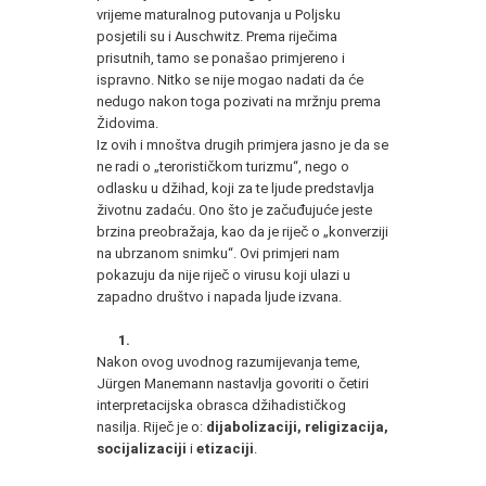
vrijeme maturalnog putovanja u Poljsku
posjetili su i Auschwitz. Prema riječima
prisutnih, tamo se ponašao primjereno i
ispravno. Nitko se nije mogao nadati da će
nedugo nakon toga pozivati na mržnju prema
Židovima.
Iz ovih i mnoštva drugih primjera jasno je da se
ne radi o „terorističkom turizmu“, nego o
odlasku u džihad, koji za te ljude predstavlja
životnu zadaću. Ono što je začuđujuće jeste
brzina preobražaja, kao da je riječ o „konverziji
na ubrzanom snimku“. Ovi primjeri nam
pokazuju da nije riječ o virusu koji ulazi u
zapadno društvo i napada ljude izvana.
1.
Nakon ovog uvodnog razumijevanja teme,
Jürgen Manemann nastavlja govoriti o četiri
interpretacijska obrasca džihadističkog
nasilja. Riječ je o:
dijabolizaciji, religizacija,
socijalizaciji
i
etizaciji
.