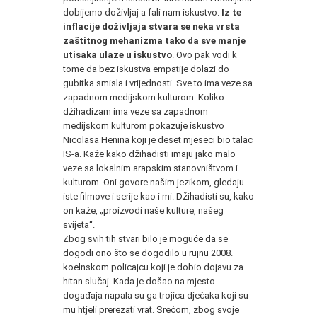
dobijemo doživljaj a fali nam iskustvo.
Iz te
inflacije doživljaja stvara se neka vrsta
zaštitnog mehanizma tako da sve manje
utisaka ulaze u iskustvo
. Ovo pak vodi k
tome da bez iskustva empatije dolazi do
gubitka smisla i vrijednosti. Sve to ima veze sa
zapadnom medijskom kulturom. Koliko
džihadizam ima veze sa zapadnom
medijskom kulturom pokazuje iskustvo
Nicolasa Henina koji je deset mjeseci bio talac
IS-a. Kaže kako džihadisti imaju jako malo
veze sa lokalnim arapskim stanovništvom i
kulturom. Oni govore našim jezikom, gledaju
iste filmove i serije kao i mi. Džihadisti su, kako
on kaže, „proizvodi naše kulture, našeg
svijeta“.
Zbog svih tih stvari bilo je moguće da se
dogodi ono što se dogodilo u rujnu 2008.
koelnskom policajcu koji je dobio dojavu za
hitan slučaj. Kada je došao na mjesto
događaja napala su ga trojica dječaka koji su
mu htjeli prerezati vrat. Srećom, zbog svoje