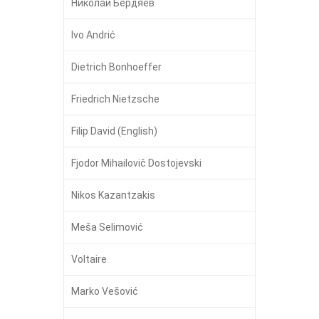
Никола́й Бердя́ев
Ivo Andrić
Dietrich Bonhoeffer
Friedrich Nietzsche
Filip David (English)
Fjodor Mihailovič Dostojevski
Nikos Kazantzakis
Meša Selimović
Voltaire
Marko Vešović