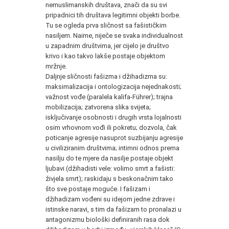
nemuslimanskih društava, znači da su svi
pripadnici tih društava legitimni objekti borbe.
Tu se ogleda prva sličnost sa fašističkim
nasiljem. Naime, niječe se svaka individualnost
u zapadnim društvima, jer cijelo je društvo
krivo i kao takvo lakše postaje objektom
mržnje.
Daljnje sličnosti fašizma i džihadizma su:
maksimalizacija i ontologizacija nejednakosti;
važnost vođe (paralela kalifa-Führer); trajna
mobilizacija; zatvorena slika svijeta;
isključivanje osobnosti i drugih vrsta lojalnosti
osim vrhovnom vođi ili pokretu; dozvola, čak
poticanje agresije nasuprot suzbijanju agresije
u civiliziranim društvima; intimni odnos prema
nasilju do te mjere da nasilje postaje objekt
ljubavi (džihadisti vele: volimo smrt a fašisti:
živjela smrt); raskidaju s beskonačnim tako
što sve postaje moguće. I fašizam i
džihadizam vođeni su idejom jedne zdrave i
istinske naravi, s tim da fašizam to pronalazi u
antagonizmu biološki definiranih rasa dok