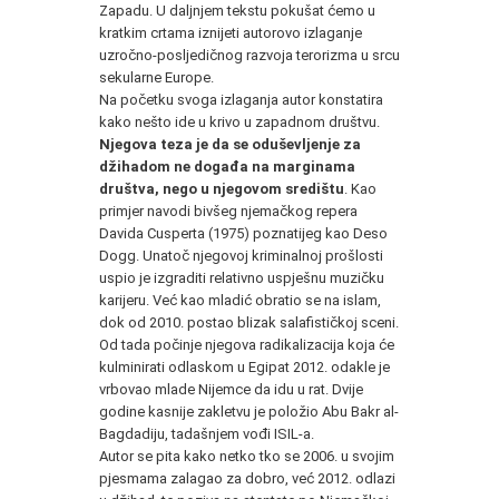
Zapadu. U daljnjem tekstu pokušat ćemo u
kratkim crtama iznijeti autorovo izlaganje
uzročno-posljedičnog razvoja terorizma u srcu
sekularne Europe.
Na početku svoga izlaganja autor konstatira
kako nešto ide u krivo u zapadnom društvu.
Njegova teza je da se oduševljenje za
džihadom ne događa na marginama
društva, nego u njegovom središtu
. Kao
primjer navodi bivšeg njemačkog repera
Davida Cusperta (1975) poznatijeg kao Deso
Dogg. Unatoč njegovoj kriminalnoj prošlosti
uspio je izgraditi relativno uspješnu muzičku
karijeru. Već kao mladić obratio se na islam,
dok od 2010. postao blizak salafističkoj sceni.
Od tada počinje njegova radikalizacija koja će
kulminirati odlaskom u Egipat 2012. odakle je
vrbovao mlade Nijemce da idu u rat. Dvije
godine kasnije zakletvu je položio Abu Bakr al-
Bagdadiju, tadašnjem vođi ISIL-a.
Autor se pita kako netko tko se 2006. u svojim
pjesmama zalagao za dobro, već 2012. odlazi