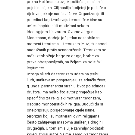
prema Hoffmannu uvijek političan, nasilan ili
prijeti nasiljem. Cilj nasilja i prijetnji je psihičko
djelovanje koje nadilazi žrtve. Organizacije ili
pojedinci koji izvršavaju terorističke čine su
uvijek inspirirani ili motivirani nekom
ideologijom ili uzorom. Ovome Jürgen
Manemann, dodaje još jedan nezaobilazni
moment terorizma – terorizam je uvijek napad
naoružanih protiv nenaoružanih. Terorizam se
rađa iz tobožnje brige za druge, borbe za
prava obespravljenih, sa željom za politički
legitimitet.
Iz toga slijedi da terorizam udara na psihu
ljudi, uništava im povjerenje u zajednički život,
tj. unosi permanentni strah u život pojedinca i
društva. Ima nešto što autor primjećuje kao
specifično za religijski motiviran terorizam,
osobito monoteističkih religija. Budući da si
one pripisuju posjedovanje cijele istine,
terorizmi koji su motivirani ovim religijama
često zahtijevaju masovna uništenja drugih i
drugačijih. U tom smislu je zanimljiv podatak
kojeg iznosi autor. Naime, samo 6% terorizama