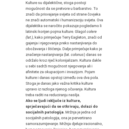
Kulture su dijalektične, stoga postoji
mogućnost da se pretvore u barbarstvo. To
znači da prisvajanje svijeta od strane čovjeka
ne znači automatski i humanizaciju svijeta. Ova
dijalektika se naročito pokazuje pogledamo li
latinski korijen pojma kulture. Glagol
colere
(lat.)
, kako primjećuje Terry Eagleton, znači od
gajenja i njegovanja preko nastanjivanja do
obožavanja i štićenja. Dalje primjećuje kako je
značenje nastanjivanja (lat.
colonus
) danas se
održalo kroz riječ kolonijalizam. Kultura dakle
u sebi sadrži mogućnost njegovanja ali i
afinitete za okupacijom i invazijom. Pojam
kulture i danas opstoji između ova dva pola.
Stoga je danas jako važna kritika kulture
upravo iz razloga njenog očuvanja. Kultura
treba raditi na reduciranju nasilja.
Ako se ljudi isključe iz kulture,
sprječavajući da se otkrivaju, dolazi do
socijalnih patologija
. Mržnja je jedna od
socijalnih patologija, ona je pervertirano
samorazumijevanje. Mržnja djeluje iracionalno,