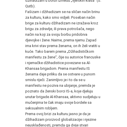
džihadizam u borbi između „vjerskih klasa“ (S.
Qutb).
Fašizam i džihadizam se na sličan način brinu
za kulturu, kako smo vidjeli. Poseban način
brige za kulturu džihadizam ne izražava kroz
brigu za zdravlje, ili prava potrošača, nego
način na koji za svoju borbu pridobiva
djevojke i žene. Naime, prema njemu Zapad
ima krivi stav prema ženama, on ih želi vratiti u
kuće. Tako barem prema „Džihadističkom
manifestu za žene“, čije su autorice francuske
i njemačke džihadistice povezane sa Al-
Khansaa brigadom. Prema manifestu IS
ženama daje priliku da se ostvare u punom
smislu riječi. Zanimljivo je i to da se u
manifestu ne poziva na ubijanje, premda je
poznato da ženski borci IS-a, koje djeluju
unutar brigade Al-Khansaa, aktivno sudjeluju u
mučenjima te čak imaju svoje bordele sa
seksualnim robljem.
Prema ovoj brizi za kulturu jasno je da je
džihadizam proizvod globalizacije i njezine
neusklađenosti, premda ga dvije stvari