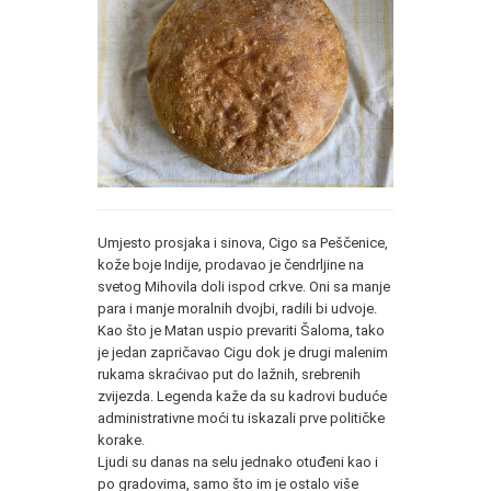
Umjesto prosjaka i sinova, Cigo sa Peščenice,
kože boje Indije, prodavao je čendrljine na
svetog Mihovila doli ispod crkve. Oni sa manje
para i manje moralnih dvojbi, radili bi udvoje.
Kao što je Matan uspio prevariti Šaloma, tako
je jedan zapričavao Cigu dok je drugi malenim
rukama skraćivao put do lažnih, srebrenih
zvijezda. Legenda kaže da su kadrovi buduće
administrativne moći tu iskazali prve političke
korake.
Ljudi su danas na selu jednako otuđeni kao i
po gradovima, samo što im je ostalo više