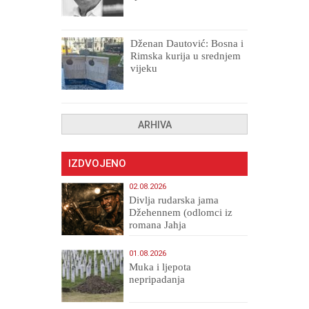
drugih, prokletih i
uništenih
Dženan Dautović: Bosna i
Rimska kurija u srednjem
vijeku
ARHIVA
IZDVOJENO
02.08.2026
Divlja rudarska jama
Džehennem (odlomci iz
romana Jahja
Veličanstveni)
01.08.2026
Muka i ljepota
nepripadanja