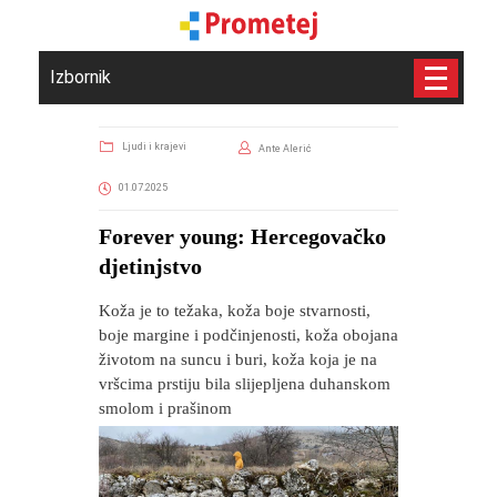
Izbornik
Ljudi i krajevi
Ante Alerić
01.07.2025
​Forever young: Hercegovačko
djetinjstvo
Koža je to težaka, koža boje stvarnosti,
boje margine i podčinjenosti, koža obojana
životom na suncu i buri, koža koja je na
vršcima prstiju bila slijepljena duhanskom
smolom i prašinom