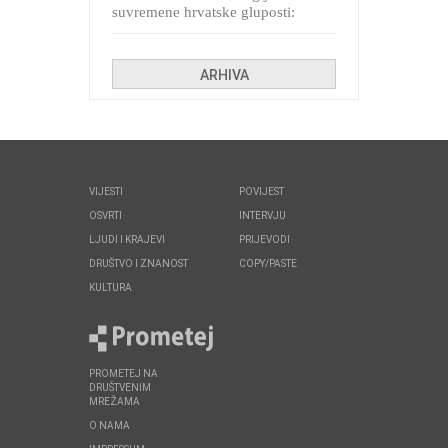
suvremene hrvatske gluposti:
Kolinda i ekipa o navijačkim
huliganima
ARHIVA
VIJESTI
POVIJEST
OSVRTI
INTERVJU
LJUDI I KRAJEVI
PRIJEVODI
DRUŠTVO I ZNANOST
COPY/PASTE
KULTURA
PROMETEJ NA
DRUŠTVENIM
MREŽAMA
O NAMA