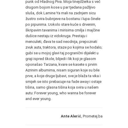
punk od Hladnog Piva. Moja tinejdžerka s već
drugom bojom kose u par tjedana pažljivo
sluša, dok Lamine Ya mali na zadnjem sicu
žustro svira bubnjeve na bostanu i lupa činele
po pipunima. Uokolo stare kuće s drvenim,
škripavim tavanima i mirisima cmilja i majčine
dušice nestaju iz vidokruga. Prestaju i
menculeti, đava te sad neodnija, prepoznati
zvuk auta, traktora, staze po kojima se hodalo;
gubi se u mojoj glavi taj pogranični dijalekt u
graji ispred škole, blijedi i lik koji je glasom
oponašao Tarzana, kvare se kasete s prvim
Azrinim albumima, nisam siguran koje su bile
prve, a koje druge ljubavi, sve je blaža ta vika i
smijeh se isto prebacuje na fade away i ostaje
tišina, samo glasna tišina koja svira u našem
autu: Forever young, who wanna be forever
and ever young.
Ante Alerić
, Prometej.ba