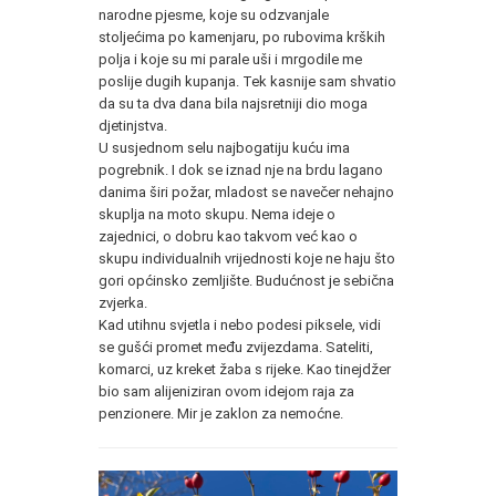
narodne pjesme, koje su odzvanjale
stoljećima po kamenjaru, po rubovima krških
polja i koje su mi parale uši i mrgodile me
poslije dugih kupanja. Tek kasnije sam shvatio
da su ta dva dana bila najsretniji dio moga
djetinjstva.
U susjednom selu najbogatiju kuću ima
pogrebnik. I dok se iznad nje na brdu lagano
danima širi požar, mladost se navečer nehajno
skuplja na moto skupu. Nema ideje o
zajednici, o dobru kao takvom već kao o
skupu individualnih vrijednosti koje ne haju što
gori općinsko zemljište. Budućnost je sebična
zvjerka.
Kad utihnu svjetla i nebo podesi piksele, vidi
se gušći promet među zvijezdama. Sateliti,
komarci, uz kreket žaba s rijeke. Kao tinejdžer
bio sam alijeniziran ovom idejom raja za
penzionere. Mir je zaklon za nemoćne.