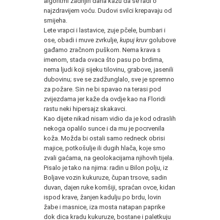
algoritmi zadnjih dana kažu da se radi o
najzdravijem voću. Dudovi svilci krepavaju od
smijeha.
Lete vrapci i lastavice, zuje pčele, bumbari i
ose, obadi i muve zvrkulje,
kupuj kruv
golubove
gađamo zračnom puškom. Nema krava s
imenom, stada ovaca što pasu po brdima,
nema ljudi koji sijeku tilovinu, grabove, jasenili
dubovinu; sve se zadžunglalo, sve je spremno
za požare. Sin ne bi spavao na terasi pod
zvijezdama jer kaže da ovdje kao na Floridi
rastu neki hipersajz skakavci.
Kao dijete nikad nisam vidio da je kod odraslih
nekoga opalilo sunce i da mu je pocrvenila
koža. Možda bi ostali samo redneck obrisi
majice, potkošulje ili dugih hlača, koje smo
zvali gaćama, na geolokacijama njihovih tijela.
Pisalo je tako na njima: radin u Bilon polju, iz
Boljave vozin kukuruze, čupan trsove, sadin
duvan, dajen ruke komšiji, spraćan ovce, kidan
ispod krave, žanjen kadulju po brdu, lovin
žabe i masnice, iza mosta natapan paprike
dok dica kradu kukuruze, bostane i paletkuju