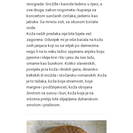
vinograde. Grožđe i kavode ladimo u rijeci, a
ove druge, nakon nogometa i kupanja sa
koncertom sunčanih cvrčaka, jedemo kao
jabuke. Sa mrvicu soli, sa okusom boćate
vode.
Koža naših predaka nije bila bijela već
zagorena. Oduvijek mi je više bacala na kožu
onih janjaca koji su se vrtjeli po dernecima
nego li na tu neku lažno opjevanu arijsku boju:
pjesme i ideje krvi i tla i jesu da nas lažu,
omame kao bunikom. Koliko slavenskih,
ponijela je ta koža i ilirskih gena, dinarsko-
keltskih ili možda i stočarsko-romanskih. Koža
je to težaka, koža boje stvarnosti, boje
margine i podčinjenosti, koža obojana
životom na suncu i buri, koža koja je na
vršcima prstiju bila slijepljena duhanskom
smolom i prašinom.