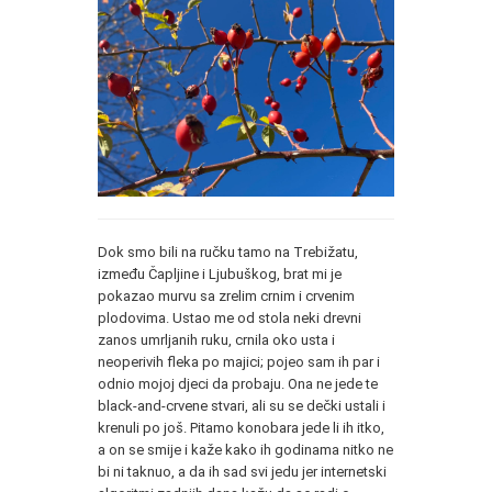
Dok smo bili na ručku tamo na Trebižatu,
između Čapljine i Ljubuškog, brat mi je
pokazao murvu sa zrelim crnim i crvenim
plodovima. Ustao me od stola neki drevni
zanos umrljanih ruku, crnila oko usta i
neoperivih fleka po majici; pojeo sam ih par i
odnio mojoj djeci da probaju. Ona ne jede te
black-and-crvene stvari, ali su se dečki ustali i
krenuli po još. Pitamo konobara jede li ih itko,
a on se smije i kaže kako ih godinama nitko ne
bi ni taknuo, a da ih sad svi jedu jer internetski