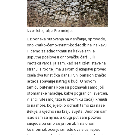
Izvor fotografije: Prometej.ba
Uz poneka putovanja na vjenčanja, sprovode,
ono kratko-ćemo-svratit-kod-rodbine, na kavu,
ili ćemo zajedno trknuti na kakve sitnije,
usputne poslove u drinovačku čaršiju ili
imotsku varoš, ja sam, kad se ti izleti stave na
stranu, s roditeljima u svom djetinjstvu proveo
cijela dva turistička dana. Puni pansion značio
je tada spavanje natrag u kući. U novom
tamiću putevima koje su poznavali samo još
otomanske haračlije, kakvi pogranični šverceri,
vilanci, vile i moj tata (u izvorniku ćaća), krenuli
bi na more, koje je bilo odmah tamo iza naše
Bekije, a ujedno i na kraju svijeta. Jednom sam
išao sam sa njima, a drugi put sam pozvao
susjeda pa smo se ja i on zbili na onom
kožnom izbočenju između dva sica, ispod