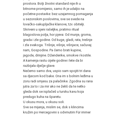
prostora. Bolji životni standard nije ih u
bitnome promijenio, samo ih je udaljio na
početne postavke: bez uzajamnog pomaganja
u sezonskim poslovima, sve se svede na
lovačko-sakupljačke klanove, tzv. obitelji.
Skriveni u sjeni rašeljke, pratimo ritual
blagoslova polja, hor pjeva: Od munje, groma,
grada i zle godine. Od kuge, gladi, rata, trešnje
i zla svakoga. Trišnje, višnje, višnjace, sačuvaj
nam, Gospodine. Pa ćemo brati kupine,
jagode, drinjine. Dženderike, smokve i kostile.
A kamenja rastu cijele godine i lete da bi
razbijala dječje glave.
Nećemo samo dva, uspio sam spojiti tri dana
sa djecom kod bake. Ona im s bolnim leđima u
zoru radi smjesu za palačinke. Zgodna su rana
jutra za to i za mir ako ne želiš da te netko
gleda dok se isplačeš u tursku kavu koja
predugo kuha na šparetu.
U okusu mora, u okusu soli.
Sve se mijenja, mislim se, dok s klincima
kružim po Hercegovini s odvrnutim Für immer