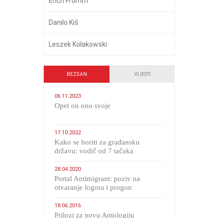
Erich Fromm
Danilo Kiš
Leszek Kołakowski
BEZDAN
VIJESTI
06.11.2023
​Opet on ono svoje
17.10.2022
Kako se boriti za građansku
državu: vodič od 7 tačaka
28.04.2020
Portal Antimigrant: poziv na
otvaranje logora i progon
migranata poput bijesnih kerova
18.06.2016
Prilozi za novu Antologiju