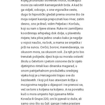
kojeg je brundao slovenski motor, iščekajući
more iza valovitih kamenjarskih brda. A kad bi
ga vidjeli, odozgo, s one vrgoračke ceste,
dugo bi hipnotički gledali prema onome što će
moja svijest kasnije prepoznati kao Hvar, zatim
desno, ono je Brač; vidim Pelješac i Korčulu,
koji su nam s lijeve strane. Ruke mi zamišljeno
koordiniraju arhipelag dok dolje, u plavetnilu
rivijere, tata pliva jedino onako kako je negdje
u vojsci naučio, na bok, a mama se smješka i
prži na suncu. Cvrčci, borovi, marendavanja, sa
okusom mora, sa okusom soli. Za njih je to bio
trenutak pobjede; djeci koja su morala ostaviti
školu u četvrtom i petom osnovne da bi cijelo
djetinjstvo rintali kao dinarska magarad, u
onom patrijarhalnom produžetku srednjeg
vijeka koji je u Hercegovini trajao sve do
šezdesetih. I koji još kao atavizam kržlja u
mozgovima negdje u dijaspori i ne prenosi se,
već se lomi s koljena na koljeno. A na povratku
kući s mora umjesto hipi pjesama Miše
Kovača ili Grupe 220, oni bi pjevali iz duše, ali
samo ono što su čuli: gange i neke prastare