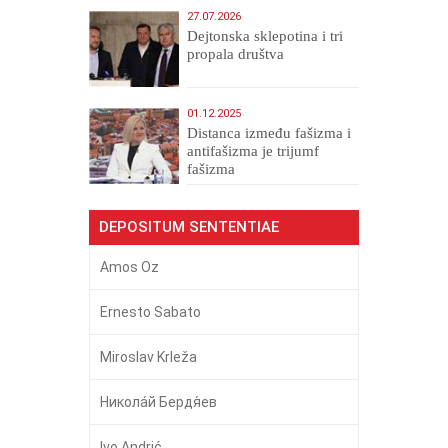
27.07.2026
Dejtonska sklepotina i tri
propala društva
01.12.2025
Distanca između fašizma i
antifašizma je trijumf
fašizma
DEPOSITUM SENTENTIAE
Amos Oz
Ernesto Sabato
Miroslav Krleža
Никола́й Бердя́ев
Ivo Andrić