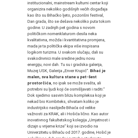
institucionalni, mainstream kulturni centar koji
organizira nekoliko godišnjih većih događaja
kao što su Bihaćko ljeto, pozorišni festival,
Dan grada, što se dešava nekoliko puta tokom
godine. U zadnjih pet godina s novom
političkom nomenklaturom desila neka
kvalitativna, možda i kvantitativna promjena,
mada je ta politička ekipa više inspisana
logikom turizma. U svakom slučaju, dali su
svakodnvnici male sredine jednu novu
energiju, novi dah. Tu su i gradska galerija,
Muzej USK, Galerija „Enver Krupić“.
Bihać je
malen, sva kultura stane u pet-šest
prostorčića
, no ipak se može svašta, ali
potrebni su ljudi koji će osmišljavati i raditi.“
Dok sjedimo sasvim blizu kompleksa koji je
nekad bio Kombiteks, shvatam koliko je
industrijsko naslijeđe Bihaća od velike
važnosti za KRAK, ali i Hošića lično. Kao autor
inovativnog fakultetskog kolegija „Umjetnost i
dizajn u vrijeme krize“ koji se izvodio na
Univerzitetu u Bihaću od 2017. godine, Hošić je