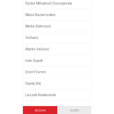
Fjodor Mihailovič Dostojevski
Nikos Kazantzakis
Meša Selimović
Voltaire
Marko Vešović
Ivan Supek
Erich Fromm
Danilo Kiš
Leszek Kołakowski
BEZDAN
VIJESTI