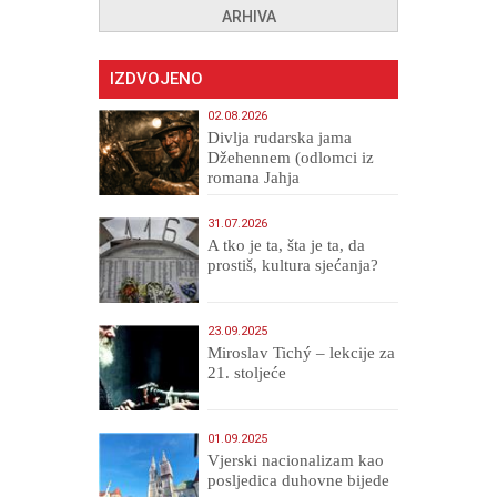
ARHIVA
IZDVOJENO
02.08.2026
Divlja rudarska jama
Džehennem (odlomci iz
romana Jahja
Veličanstveni)
31.07.2026
A tko je ta, šta je ta, da
prostiš, kultura sjećanja?
23.09.2025
Miroslav Tichý – lekcije za
21. stoljeće
01.09.2025
​Vjerski nacionalizam kao
posljedica duhovne bijede