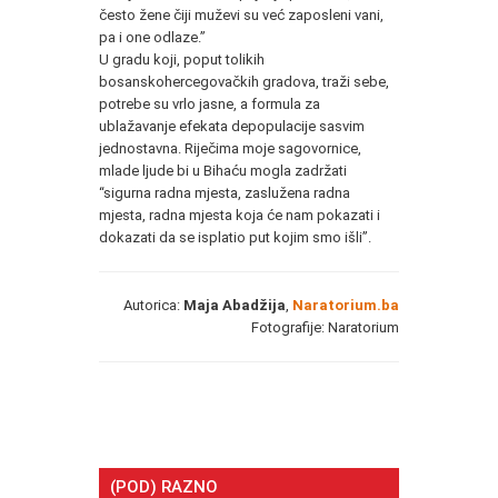
često žene čiji muževi su već zaposleni vani,
pa i one odlaze.”
U gradu koji, poput tolikih
bosanskohercegovačkih gradova, traži sebe,
potrebe su vrlo jasne, a formula za
ublažavanje efekata depopulacije sasvim
jednostavna. Riječima moje sagovornice,
mlade ljude bi u Bihaću mogla zadržati
“sigurna radna mjesta, zaslužena radna
mjesta, radna mjesta koja će nam pokazati i
dokazati da se isplatio put kojim smo išli”.
Autorica:
Maja Abadžija
,
Naratorium.ba
Fotografije: Naratorium
(POD) RAZNO