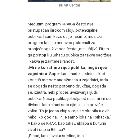
KRAK Centar
Međutim, program KRAK-a često nije
pristupačan širokom sloju potencijalne
publike. I sam kaže da je, recimo, muzički
program koji su nedavno pokrenuli za
prosječnog uživaoca često „neslušljiv“. Pitam
ga postoji li u Bihaću publika za takve sadržaje
i kakva je zainteresiranost.
„
Mi ne koristimo riječ publika, nego riječ
zajednica
. Super kad imaš zajednicu i kad
koristiš metode angažmana u zajednici, tada
se događa nešto potpuno drukčije, događa
se, iznutra, neki proces uvezivanja ljudi,
publike. Naša publika je bolja od nas, mi im se
divimo, fascinirani smo njima, ja ih previše
volim. To je jedna ekipa koja se okupila u ovih
nekoliko godina, i nije samo lokalna i bihaćka.“
A kako se KRAK, kao takav, uklapa u kulturni
život i scenu Bihaća?
„Bihać, kao i svaka sredina, ima i