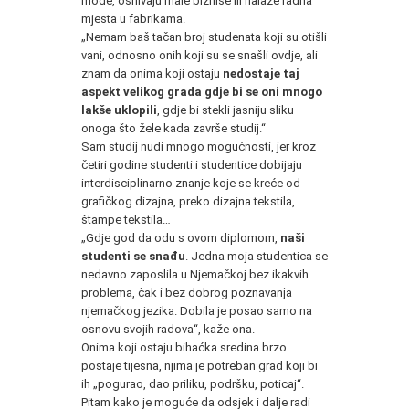
mode, osnivaju male biznise ili nalaze radna
mjesta u fabrikama.
„Nemam baš tačan broj studenata koji su otišli
vani, odnosno onih koji su se snašli ovdje, ali
znam da onima koji ostaju
nedostaje taj
aspekt velikog grada gdje bi se oni mnogo
lakše uklopili
, gdje bi stekli jasniju sliku
onoga što žele kada završe studij.“
Sam studij nudi mnogo mogućnosti, jer kroz
četiri godine studenti i studentice dobijaju
interdisciplinarno znanje koje se kreće od
grafičkog dizajna, preko dizajna tekstila,
štampe tekstila…
„Gdje god da odu s ovom diplomom,
naši
studenti se snađu
. Jedna moja studentica se
nedavno zaposlila u Njemačkoj bez ikakvih
problema, čak i bez dobrog poznavanja
njemačkog jezika. Dobila je posao samo na
osnovu svojih radova“, kaže ona.
Onima koji ostaju bihaćka sredina brzo
postaje tijesna, njima je potreban grad koji bi
ih „pogurao, dao priliku, podršku, poticaj“.
Pitam kako je moguće da odsjek i dalje radi