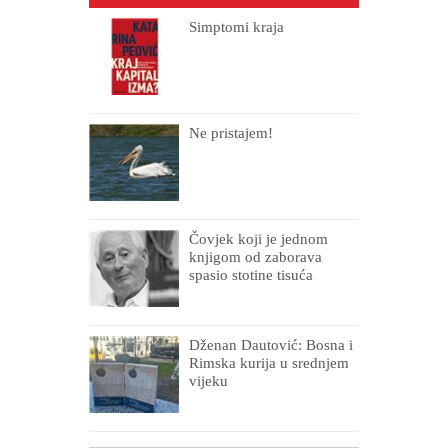
Simptomi kraja
Ne pristajem!
Čovjek koji je jednom
knjigom od zaborava
spasio stotine tisuća
drugih, prokletih i
uništenih
Dženan Dautović: Bosna i
Rimska kurija u srednjem
vijeku