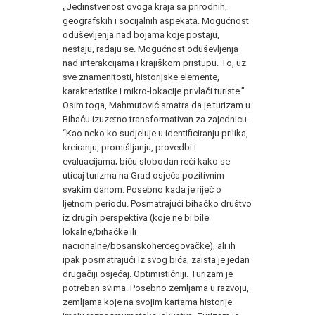
„Jedinstvenost ovoga kraja sa prirodnih,
geografskih i socijalnih aspekata. Mogućnost
oduševljenja nad bojama koje postaju,
nestaju, rađaju se. Mogućnost oduševljenja
nad interakcijama i krajiškom pristupu. To, uz
sve znamenitosti, historijske elemente,
karakteristike i mikro-lokacije privlači turiste.”
Osim toga, Mahmutović smatra da je turizam u
Bihaću izuzetno transformativan za zajednicu.
“Kao neko ko sudjeluje u identificiranju prilika,
kreiranju, promišljanju, provedbi i
evaluacijama; biću slobodan reći kako se
uticaj turizma na Grad osjeća pozitivnim
svakim danom. Posebno kada je riječ o
ljetnom periodu. Posmatrajući bihaćko društvo
iz drugih perspektiva (koje ne bi bile
lokalne/bihaćke ili
nacionalne/bosanskohercegovačke), ali ih
ipak posmatrajući iz svog bića, zaista je jedan
drugačiji osjećaj. Optimističniji. Turizam je
potreban svima. Posebno zemljama u razvoju,
zemljama koje na svojim kartama historije