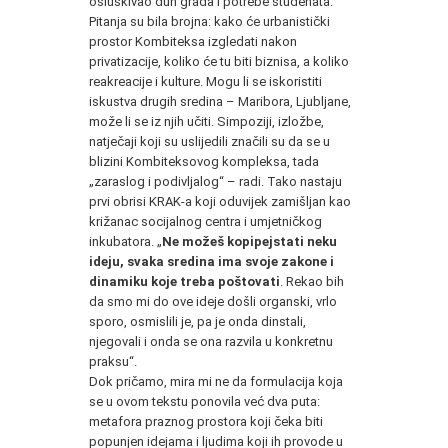
osluškivao duh grada i potrebe studenata.
Pitanja su bila brojna: kako će urbanistički
prostor Kombiteksa izgledati nakon
privatizacije, koliko će tu biti biznisa, a koliko
reakreacije i kulture. Mogu li se iskoristiti
iskustva drugih sredina – Maribora, Ljubljane,
može li se iz njih učiti. Simpoziji, izložbe,
natječaji koji su uslijedili značili su da se u
blizini Kombiteksovog kompleksa, tada
„zaraslog i podivljalog“ – radi. Tako nastaju
prvi obrisi KRAK-a koji oduvijek zamišljan kao
križanac socijalnog centra i umjetničkog
inkubatora. „
Ne možeš kopipejstati neku
ideju, svaka sredina ima svoje zakone i
dinamiku koje treba poštovati
. Rekao bih
da smo mi do ove ideje došli organski, vrlo
sporo, osmislili je, pa je onda dinstali,
njegovali i onda se ona razvila u konkretnu
praksu“.
Dok pričamo, mira mi ne da formulacija koja
se u ovom tekstu ponovila već dva puta:
metafora praznog prostora koji čeka biti
popunjen idejama i ljudima koji ih provode u