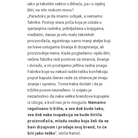
iako je tekstilni sektor u Bihaću, pa i u cijeloj
BiH, na vrlo niskom nivou?
„Paradoks je da imamo odsjek, a nemamo
fabrike. Postoji stara priča koja je ostala u
sjećanjima radnika, pribilježena u knjigama,
međutim, danas je vrlo malo tekstilnih
proizvođača, egzistiraju samo manji ateljei koji
se bave uslugama šivanja ili dizajniranja, ali
proizvodnje nema. Kada pogledamo cijelu BiH,
većina fabrika radi poslove za strance, šivanje
i doradu, a mi postajemo jeftina radna snaga.
Fabrike koje su nekad radile tešku konfekciju
poput kaputa danas rade za strance jer imaju
znanje i opremu. Tome treba dodati i da je
tržište posve neuređeno. U svijetu je
nezamislivo da neke velike brendove kupujete
iz izloga, a kod nas je to moguće.
Nemamo
regulisano tržište, a sve dok bude tako,
sve dok neka inspekcija ne bude štitila
proizvođača, mladu osobu koja želi da se
bavi dizajnom i prodaje svoj brend, to će
biti jako teško
“, ističe Ramić.