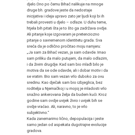
djelo.Ono po čemu Bihać nalikuje na mnoge
druge bh. gradove jeste da nedostaje
inicijativa i ideja upravo zato jer ljudi koji bi ih
trebali provesti u djelo – odlaze. U duhu teme,
htjela bih pitati šta je to što ga zadržava ovdje.
Ali pitanje koje izgovaram je pretenciozno
pitanje o savremenom identitetu grada. Sva
sreća da je odlično pročitao moju namjeru:
„Ja sam za Bihać vezan, ja sam odavde. Imao
sam priliku da malo putujem, da malo odlazim,
i da živim drugdje. Kad sam bio mlađi bilo je
motiva da se ode odavde, ali i dobar motiv i da
se vratim. Bio sam vezan vrlo duboko za ovu
sredinu. Kao dječak sam bio izbjeglica, bez
roditelja u Njemačkoj i u mojoj je mladosti vrlo
snažno ankerovana želja da budem kući. Kroz
godine sam ovdje uvijek živio i uvijek bih se
ovdje vraćao. Ali, naravno, to je vrlo
subjektivno.“
Kada zanemarimo lično, depopulacija i jeste
samo jedan od aspekata dugotrajne evolucije
gradova.