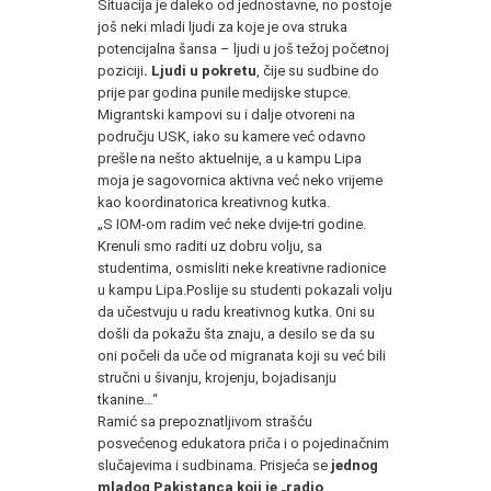
Situacija je daleko od jednostavne, no postoje
još neki mladi ljudi za koje je ova struka
potencijalna šansa – ljudi u još težoj početnoj
poziciji
. Ljudi u pokretu
, čije su sudbine do
prije par godina punile medijske stupce.
Migrantski kampovi su i dalje otvoreni na
području USK, iako su kamere već odavno
prešle na nešto aktuelnije, a u kampu Lipa
moja je sagovornica aktivna već neko vrijeme
kao koordinatorica kreativnog kutka.
„S IOM-om radim već neke dvije-tri godine.
Krenuli smo raditi uz dobru volju, sa
studentima, osmisliti neke kreativne radionice
u kampu Lipa.Poslije su studenti pokazali volju
da učestvuju u radu kreativnog kutka. Oni su
došli da pokažu šta znaju, a desilo se da su
oni počeli da uče od migranata koji su već bili
stručni u šivanju, krojenju, bojadisanju
tkanine…“
Ramić sa prepoznatljivom strašću
posvećenog edukatora priča i o pojedinačnim
slučajevima i sudbinama. Prisjeća se
jednog
mladog Pakistanca koji je „radio