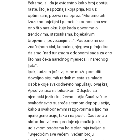
čekamo, ali da je evidentno kako broj gostiju
raste, što je spoznaja koja prija. No uz
optimizam, poziva i na oprez: “Moramo biti
izuzetno osjetljivi i pametni u odnosu na sve
ono što nas okružuje kada govorimo o
trendovima, statistikama, kojekakvim
brojevima, povećanjima…”. Posebno mi se
značajnom čini, konačno, njegova primjedba
da smo “nad turizmom odgovorni sada za ono
što nas čeka narednog mjeseca ili narednog
ljeta”.
Ipak, turizam još uvijek ne može ponuditi
dovoljno sigurnih radnih mjesta za mlade
osobe koje svakodnevno napuštaju ovaj kraj.
Apsolventica na bihaćkom Odsjeku za
njemački jezik i književnost Ajla Čaušević se
svakodnevno susreće s temom depopulacije,
kako u svakodnevnim razgovorima s ljudima
njene generacije, tako i na poslu. Čaušević u
slobodno vrijeme predaje njemački jezik,
uglavnom osobama koje planiraju iseljenje.
“Svjedočim sve većem i većem broju