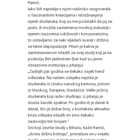
Ramić.
Iako bih najradije s njom naširoko razgovarala
o fascinantnim kreacijama i istraživanjima
njenih studenata, koji su me podstakli da joj se
javim, ili možda savremenoj modnoj industriji i
njenim izazovima održivosti i konzumerizma,
to ostavljamo za neki sljedeći susret i držimo
se teme depopulacije. Pitam je kakva je
zainteresiranost mladih za ovaj studij koji je na
području BiH jedinstven (bar kad su javne
obrazovne institucije u pitanju).
„Zadnjih par godina se itekako osjeti trend
odlazaka. Na našem odsjeku najviše je
studenata iz Unsko-sanskog kantona, potom
iz Visokog, Sarajeva, Gradačca. Veliki je broj
studenata koji rade i studiraju. U pitanju je
doista šarolik spektar. Po godini ih je devet ili
deset, što je dobar broj, u kontekstu aktuelne
krize odlaska mladih mi smo itekako
zadovoljni tim brojem.“
Oni koji završe studij u Bihaću, kaže Ramić,
„dosta dobro kotiraju“, pronalaze se u svijetu