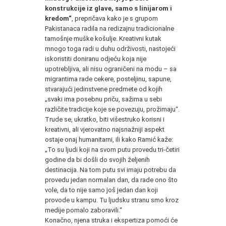
konstrukcije iz glave, samo s linijarom i
kredom“
, prepričava kako je s grupom
Pakistanaca radila na redizajnu tradicionalne
tamošnje muške košulje. Kreativni kutak
mnogo toga radi u duhu održivosti, nastojeći
iskoristiti doniranu odjeću koja nije
upotrebljiva, ali nisu ograničeni na modu – sa
migrantima rade cekere, posteljinu, sapune,
stvarajući jedinstvene predmete od kojih
„svaki ima posebnu priču, sažima u sebi
različite tradicije koje se povezuju, prožimaju“.
Trude se, ukratko, biti višestruko korisni i
kreativni, ali vjerovatno najsnažniji aspekt
ostaje onaj humanitarni, ili kako Ramić kaže:
„To su ljudi koji na svom putu provedu tri-četiri
godine da bi došli do svojih željenih
destinacija. Na tom putu svi imaju potrebu da
provedu jedan normalan dan, da rade ono što
vole, da to nije samo još jedan dan koji
provode u kampu. Tu ljudsku stranu smo kroz
medije pomalo zaboravili.“
Konačno, njena struka i ekspertiza pomoći će