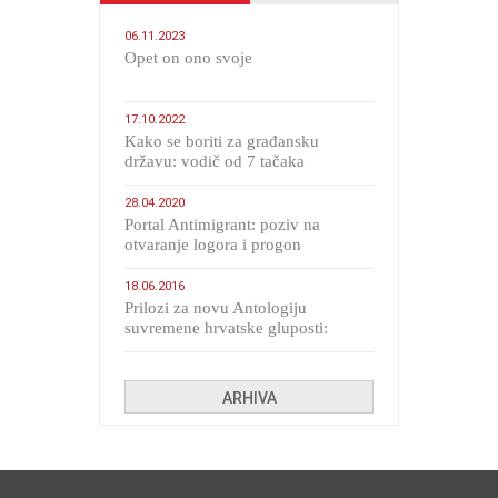
06.11.2023
​Opet on ono svoje
17.10.2022
Kako se boriti za građansku
državu: vodič od 7 tačaka
28.04.2020
Portal Antimigrant: poziv na
otvaranje logora i progon
migranata poput bijesnih kerova
18.06.2016
Prilozi za novu Antologiju
suvremene hrvatske gluposti:
Kolinda i ekipa o navijačkim
huliganima
ARHIVA