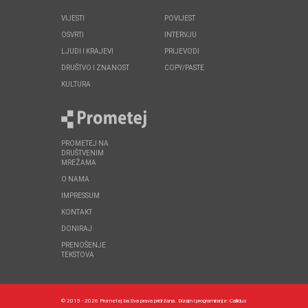
VIJESTI
POVIJEST
OSVRTI
INTERVJU
LJUDI I KRAJEVI
PRIJEVODI
DRUŠTVO I ZNANOST
COPY/PASTE
KULTURA
PROMETEJ NA
DRUŠTVENIM
MREŽAMA
O NAMA
IMPRESSUM
KONTAKT
DONIRAJ
PRENOŠENJE
TEKSTOVA
© 2015 - 2026 Prometej.ba Sva prava pridržana.
Dizajn i programiranje:
Callidus