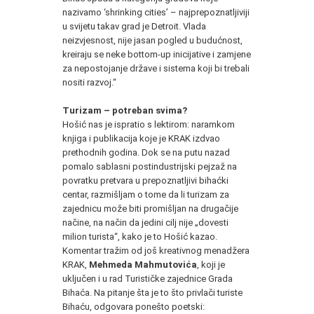
nazivamo ‘shrinking cities’ – najprepoznatljiviji
u svijetu takav grad je Detroit. Vlada
neizvjesnost, nije jasan pogled u budućnost,
kreiraju se neke bottom-up inicijative i zamjene
za nepostojanje države i sistema koji bi trebali
nositi razvoj.“
Turizam – potreban svima?
Hošić nas je ispratio s lektirom: naramkom
knjiga i publikacija koje je KRAK izdvao
prethodnih godina. Dok se na putu nazad
pomalo sablasni postindustrijski pejzaž na
povratku pretvara u prepoznatljivi bihaćki
centar, razmišljam o tome da li turizam za
zajednicu može biti promišljan na drugačije
načine, na način da jedini cilj nije „dovesti
milion turista“, kako je to Hošić kazao.
Komentar tražim od još kreativnog menadžera
KRAK,
Mehmeda Mahmutovića
, koji je
uključen i u rad Turističke zajednice Grada
Bihaća. Na pitanje šta je to što privlači turiste
Bihaću, odgovara ponešto poetski: