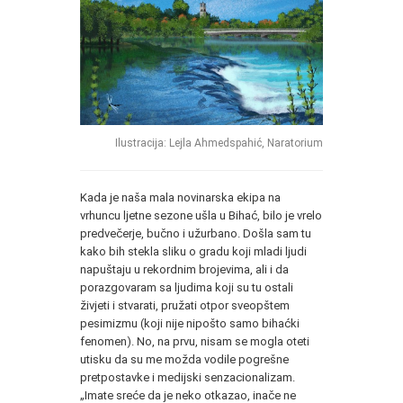
Ilustracija: Lejla Ahmedspahić, Naratorium
Kada je naša mala novinarska ekipa na
vrhuncu ljetne sezone ušla u Bihać, bilo je vrelo
predvečerje, bučno i užurbano. Došla sam tu
kako bih stekla sliku o gradu koji mladi ljudi
napuštaju u rekordnim brojevima, ali i da
porazgovaram sa ljudima koji su tu ostali
živjeti i stvarati, pružati otpor sveopštem
pesimizmu (koji nije nipošto samo bihaćki
fenomen). No, na prvu, nisam se mogla oteti
utisku da su me možda vodile pogrešne
pretpostavke i medijski senzacionalizam.
„Imate sreće da je neko otkazao, inače ne