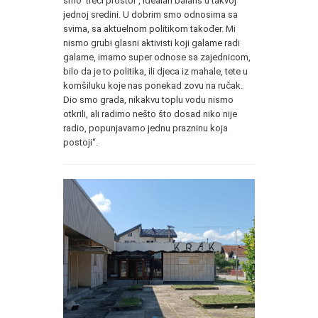
smo ‘treći prostor’, idealan balans u takvoj
jednoj sredini. U dobrim smo odnosima sa
svima, sa aktuelnom politikom također. Mi
nismo grubi glasni aktivisti koji galame radi
galame, imamo super odnose sa zajednicom,
bilo da je to politika, ili djeca iz mahale, tete u
komšiluku koje nas ponekad zovu na ručak.
Dio smo grada, nikakvu toplu vodu nismo
otkrili, ali radimo nešto što dosad niko nije
radio, popunjavamo jednu prazninu koja
postoji“.