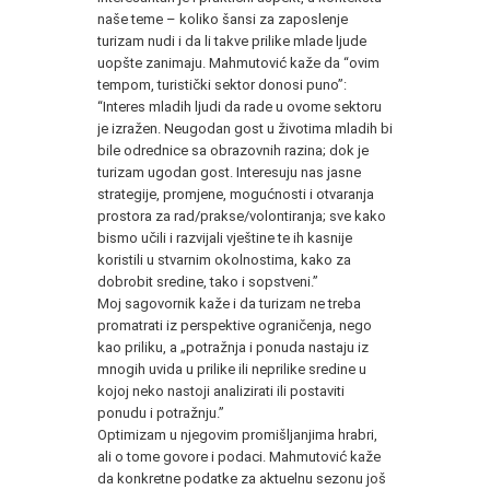
naše teme – koliko šansi za zaposlenje
turizam nudi i da li takve prilike mlade ljude
uopšte zanimaju. Mahmutović kaže da “ovim
tempom, turistički sektor donosi puno”:
“Interes mladih ljudi da rade u ovome sektoru
je izražen. Neugodan gost u životima mladih bi
bile odrednice sa obrazovnih razina; dok je
turizam ugodan gost. Interesuju nas jasne
strategije, promjene, mogućnosti i otvaranja
prostora za rad/prakse/volontiranja; sve kako
bismo učili i razvijali vještine te ih kasnije
koristili u stvarnim okolnostima, kako za
dobrobit sredine, tako i sopstveni.”
Moj sagovornik kaže i da turizam ne treba
promatrati iz perspektive ograničenja, nego
kao priliku, a „potražnja i ponuda nastaju iz
mnogih uvida u prilike ili neprilike sredine u
kojoj neko nastoji analizirati ili postaviti
ponudu i potražnju.”
Optimizam u njegovim promišljanjima hrabri,
ali o tome govore i podaci. Mahmutović kaže
da konkretne podatke za aktuelnu sezonu još