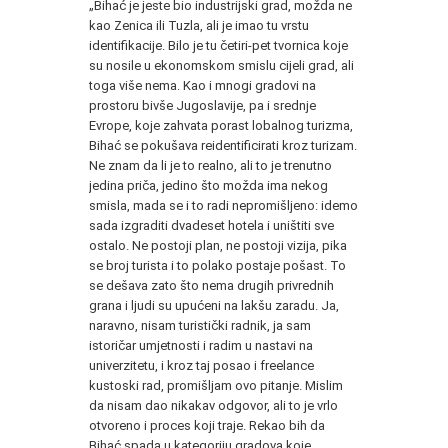
„Bihać je jeste bio industrijski grad, možda ne
kao Zenica ili Tuzla, ali je imao tu vrstu
identifikacije. Bilo je tu četiri-pet tvornica koje
su nosile u ekonomskom smislu cijeli grad, ali
toga više nema. Kao i mnogi gradovi na
prostoru bivše Jugoslavije, pa i srednje
Evrope, koje zahvata porast lobalnog turizma,
Bihać se pokušava reidentificirati kroz turizam.
Ne znam da li je to realno, ali to je trenutno
jedina priča, jedino što možda ima nekog
smisla, mada se i to radi nepromišljeno: idemo
sada izgraditi dvadeset hotela i uništiti sve
ostalo. Ne postoji plan, ne postoji vizija, pika
se broj turista i to polako postaje pošast. To
se dešava zato što nema drugih privrednih
grana i ljudi su upućeni na lakšu zaradu. Ja,
naravno, nisam turistički radnik, ja sam
istoričar umjetnosti i radim u nastavi na
univerzitetu, i kroz taj posao i freelance
kustoski rad, promišljam ovo pitanje. Mislim
da nisam dao nikakav odgovor, ali to je vrlo
otvoreno i proces koji traje. Rekao bih da
Bihać spada u kategoriju gradova koje