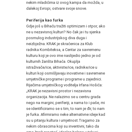
nekim mladićima iz ovog kampa da možda, u
dalekoj Evropi, ostvare svoje snove.
Periferija kao furka
Gdje još u Bihaću tražiti optimizam i otpor, ako
ne u nezavisnoj kulturi? No čak je i tu sjenka
posrnulog industrijskog diva duga i
neizbježna. KRAK je skraćenica za Klub
radnika Kombiteksa, a Centar za savremenu
kulturu koji je ovo ime naslijedio jedno je od
kulturnih žarišta Bihaća. Okuplja
istraživače/ice, aktiviste/ice, radnike/ice u
kulturi koji osmišljavaju inovativne i savremene
umjetničke programe i programe u zajednici.
Riječima umjetničkog voditelja Irfana Hošića:
„KRAK je nezavisni prostor i nezavisna
organizacija. Ne nalazimo se u centru grada
nego na margini, periferiji, a nama to i paše, mi
se identificiramo se s tim, to nam je đir, to nam
je furka. Afirmiramo neke alternativne ideje kad
su u pitanju kultura i umjetnost.Tragamo za
nekim obrascima koji su inventivni, tako da