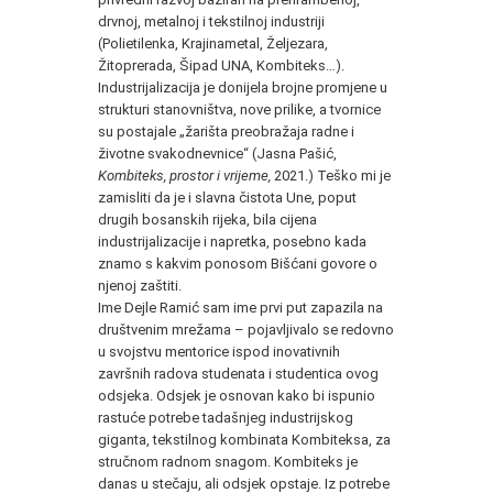
drvnoj, metalnoj i tekstilnoj industriji
(Polietilenka, Krajinametal, Željezara,
Žitoprerada, Šipad UNA, Kombiteks…).
Industrijalizacija je donijela brojne promjene u
strukturi stanovništva, nove prilike, a tvornice
su postajale „žarišta preobražaja radne i
životne svakodnevnice“ (Jasna Pašić,
Kombiteks, prostor i vrijeme,
2021.) Teško mi je
zamisliti da je i slavna čistota Une, poput
drugih bosanskih rijeka, bila cijena
industrijalizacije i napretka, posebno kada
znamo s kakvim ponosom Bišćani govore o
njenoj zaštiti.
Ime Dejle Ramić sam ime prvi put zapazila na
društvenim mrežama – pojavljivalo se redovno
u svojstvu mentorice ispod inovativnih
završnih radova studenata i studentica ovog
odsjeka. Odsjek je osnovan kako bi ispunio
rastuće potrebe tadašnjeg industrijskog
giganta, tekstilnog kombinata Kombiteksa, za
stručnom radnom snagom. Kombiteks je
danas u stečaju, ali odsjek opstaje. Iz potrebe