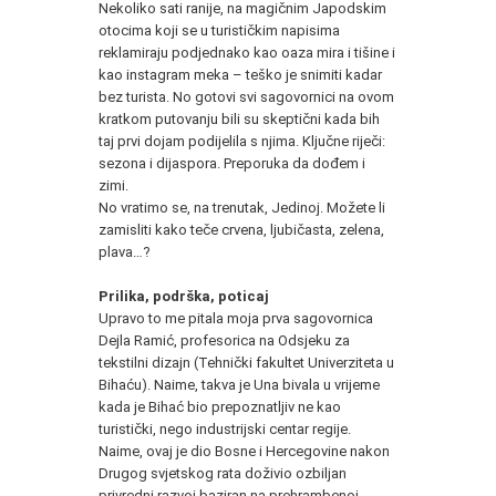
Nekoliko sati ranije, na magičnim Japodskim
otocima koji se u turističkim napisima
reklamiraju podjednako kao oaza mira i tišine i
kao instagram meka – teško je snimiti kadar
bez turista. No gotovi svi sagovornici na ovom
kratkom putovanju bili su skeptični kada bih
taj prvi dojam podijelila s njima. Ključne riječi:
sezona i dijaspora. Preporuka da dođem i
zimi.
No vratimo se, na trenutak, Jedinoj. Možete li
zamisliti kako teče crvena, ljubičasta, zelena,
plava…?
Prilika, podrška, poticaj
Upravo to me pitala moja prva sagovornica
Dejla Ramić, profesorica na Odsjeku za
tekstilni dizajn (Tehnički fakultet Univerziteta u
Bihaću). Naime, takva je Una bivala u vrijeme
kada je Bihać bio prepoznatljiv ne kao
turistički, nego industrijski centar regije.
Naime, ovaj je dio Bosne i Hercegovine nakon
Drugog svjetskog rata doživio ozbiljan
privredni razvoj baziran na prehrambenoj,