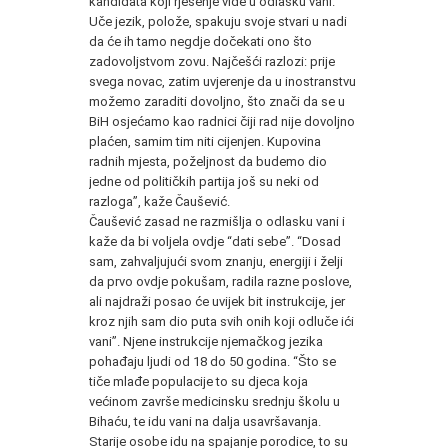
kandidata koji rješenje vide u odlasku vani.
Uče jezik, polože, spakuju svoje stvari u nadi
da će ih tamo negdje dočekati ono što
zadovoljstvom zovu. Najčešći razlozi: prije
svega novac, zatim uvjerenje da u inostranstvu
možemo zaraditi dovoljno, što znači da se u
BiH osjećamo kao radnici čiji rad nije dovoljno
plaćen, samim tim niti cijenjen. Kupovina
radnih mjesta, poželjnost da budemo dio
jedne od političkih partija još su neki od
razloga”, kaže Čaušević.
Čaušević zasad ne razmišlja o odlasku vani i
kaže da bi voljela ovdje “dati sebe”. “Dosad
sam, zahvaljujući svom znanju, energiji i želji
da prvo ovdje pokušam, radila razne poslove,
ali najdraži posao će uvijek bit instrukcije, jer
kroz njih sam dio puta svih onih koji odluče ići
vani”. Njene instrukcije njemačkog jezika
pohađaju ljudi od 18 do 50 godina. “Što se
tiče mlađe populacije to su djeca koja
većinom završe medicinsku srednju školu u
Bihaću, te idu vani na dalja usavršavanja.
Starije osobe idu na spajanje porodice, to su