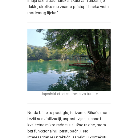
imaju razna traumatska iskustva. Turizam je,
dakle, ukoliko mu znamo pristupiti, neka vrsta
modernog lijeka.”
Japodski otoci su meka za turiste
No da bi se to postiglo, turizam u Bihaću mora
težiti senzibilizaciji, uspostavljanju jasne i
kvalitetne mikro radne i uslužne razine, mora
biti funkcionalniji, pristupačniji. No
interesantan je i praktični aspekt, u kontekstu