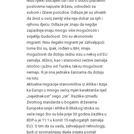
Nisu rijetki slučajevi da i oni s dobro plaćenim
poslovima napuste državu, odvodeći sa
sobom i čitave porodice. Odlaze jer su shvatili
da život u ovoj zemlji više nije dobar za njih i
njihovu djecu. Odlaze jer znaju da negdje
zapadnije imaju mnogo više mogućnosti i
svijetliju budućnost. Oni su ekonomski
migranti. Nisu ilegalni migranti jer zahvaljujući
tome što su, ipak, rođeni u BiH, imaju
mogućnost da dobiju radnu vizu u nekoj od EU
zemalja. Alžirci, kao i stanovnici većine zemalja
istočno i južno od Turske, takvu mogućnost
nemaju. Ili je ona jednaka šansama da dobiju
na lotu.
Aktuelne migracije stanovništva iz Afrike i Azije
ka Europi u mnogo većoj mjeri karakteriše riječ
„nejednakost“ nego „rat“. Razlike između
životnog standarda u bogatim državama
Europske unije i Afrike ili Bliskog istoka su
veće nego što su bile prije 30 godina (razlika u
BDP-u je 11:1 u korist 15 najbogatijih zemalja
EU). S tim da su sada, zahvaljujući tehnologiji,
ljudi iz siromašnijeg dijela svijeta postali