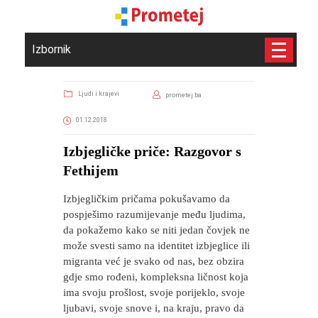
Izbornik
Ljudi i krajevi
prometej.ba
01.12.2018
Izbjegličke priče: Razgovor s
Fethijem
Izbjegličkim pričama pokušavamo da
pospješimo razumijevanje među ljudima,
da pokažemo kako se niti jedan čovjek ne
može svesti samo na identitet izbjeglice ili
migranta već je svako od nas, bez obzira
gdje smo rođeni, kompleksna ličnost koja
ima svoju prošlost, svoje porijeklo, svoje
ljubavi, svoje snove i, na kraju, pravo da