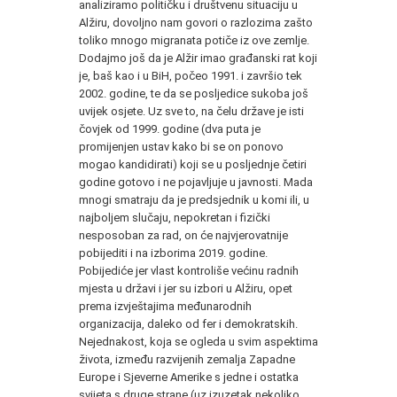
analiziramo političku i društvenu situaciju u
Alžiru, dovoljno nam govori o razlozima zašto
toliko mnogo migranata potiče iz ove zemlje.
Dodajmo još da je Alžir imao građanski rat koji
je, baš kao i u BiH, počeo 1991. i završio tek
2002. godine, te da se posljedice sukoba još
uvijek osjete. Uz sve to, na čelu države je isti
čovjek od 1999. godine (dva puta je
promijenjen ustav kako bi se on ponovo
mogao kandidirati) koji se u posljednje četiri
godine gotovo i ne pojavljuje u javnosti. Mada
mnogi smatraju da je predsjednik u komi ili, u
najboljem slučaju, nepokretan i fizički
nesposoban za rad, on će najvjerovatnije
pobijediti i na izborima 2019. godine.
Pobijediće jer vlast kontroliše većinu radnih
mjesta u državi i jer su izbori u Alžiru, opet
prema izvještajima međunarodnih
organizacija, daleko od fer i demokratskih.
Nejednakost, koja se ogleda u svim aspektima
života, između razvijenih zemalja Zapadne
Europe i Sjeverne Amerike s jedne i ostatka
svijeta s druge strane (uz izuzetak nekoliko