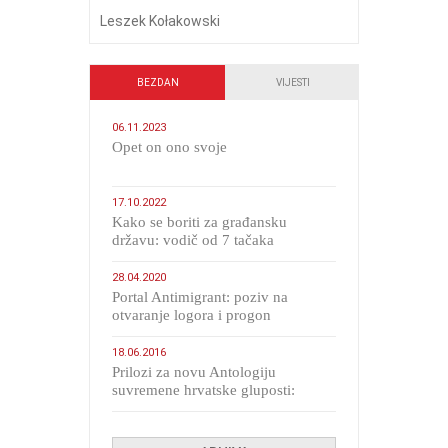
Leszek Kołakowski
BEZDAN
VIJESTI
06.11.2023
​Opet on ono svoje
17.10.2022
Kako se boriti za građansku
državu: vodič od 7 tačaka
28.04.2020
Portal Antimigrant: poziv na
otvaranje logora i progon
migranata poput bijesnih kerova
18.06.2016
Prilozi za novu Antologiju
suvremene hrvatske gluposti:
Kolinda i ekipa o navijačkim
huliganima