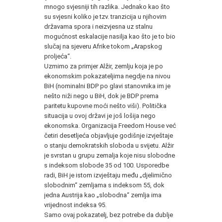
mnogo svjesniji tih razlika. Jednako kao što
su svjesni koliko je tzv. tranzicija u njihovim
državama spora i neizvjesna uz stalnu
mogućnost eskalacije nasilja kao što je to bio
slučaj na sjeveru Afrike tokom „Arapskog
proljeća“.
Uzmimo za primjer Alžir, zemlju koja je po
ekonomskim pokazateljima negdje na nivou
BiH (nominalni BDP po glavi stanovnika im je
nešto niži nego u BiH, dok je BDP prema
paritetu kupovne moći nešto viši). Politička
situacija u ovoj državi je još lošija nego
ekonomska. Organizacija Freedom House već
četiri desetljeća objavljuje godišnje izvještaje
o stanju demokratskih sloboda u svijetu. Alžir
je svrstan u grupu zemalja koje nisu slobodne
s indeksom slobode 35 od 100. Usporedbe
radi, BiH je istom izvještaju među „djelimično
slobodnim“ zemljama s indeksom 55, dok
jedna Austrija kao „slobodna“ zemlja ima
vrijednost indeksa 95.
Samo ovaj pokazatelj, bez potrebe da dublje