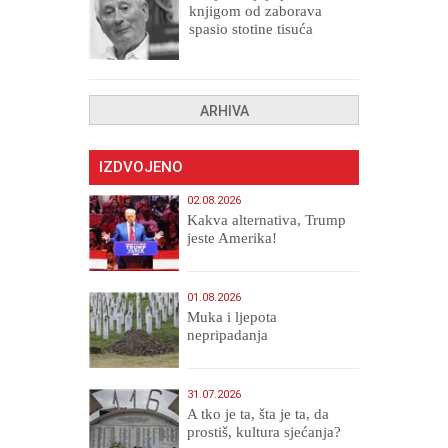
knjigom od zaborava
spasio stotine tisuća
drugih, prokletih i
uništenih
ARHIVA
IZDVOJENO
02.08.2026
Kakva alternativa, Trump
jeste Amerika!
01.08.2026
Muka i ljepota
nepripadanja
31.07.2026
A tko je ta, šta je ta, da
prostiš, kultura sjećanja?