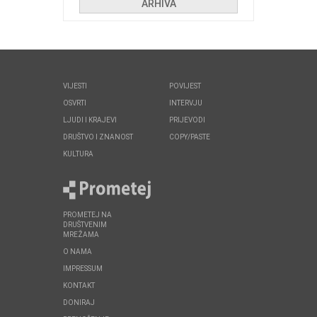
ARHIVA
VIJESTI
POVIJEST
OSVRTI
INTERVJU
LJUDI I KRAJEVI
PRIJEVODI
DRUŠTVO I ZNANOST
COPY/PASTE
KULTURA
PROMETEJ NA
DRUŠTVENIM
MREŽAMA
O NAMA
IMPRESSUM
KONTAKT
DONIRAJ