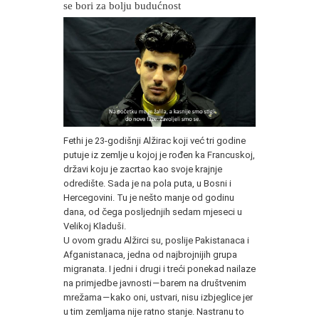
se bori za bolju budućnost
Fethi je 23-godišnji Alžirac koji već tri godine
putuje iz zemlje u kojoj je rođen ka Francuskoj,
državi koju je zacrtao kao svoje krajnje
odredište. Sada je na pola puta, u Bosni i
Hercegovini. Tu je nešto manje od godinu
dana, od čega posljednjih sedam mjeseci u
Velikoj Kladuši.
U ovom gradu Alžirci su, poslije Pakistanaca i
Afganistanaca, jedna od najbrojnijih grupa
migranata. I jedni i drugi i treći ponekad nailaze
na primjedbe javnosti — barem na društvenim
mrežama — kako oni, ustvari, nisu izbjeglice jer
u tim zemljama nije ratno stanje. Nastranu to