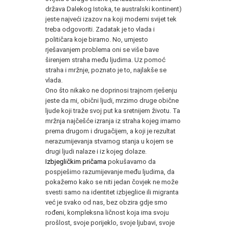
država Dalekog Istoka, te australski kontinent)
jeste najveći izazov na koji moderni svijet tek
treba odgovoriti. Zadatak je to vlada i
političara koje biramo. No, umjesto
rješavanjem problema oni se više bave
širenjem straha među ljudima. Uz pomoć
straha i mržnje, poznato je to, najlakše se
vlada.
Ono što nikako ne doprinosi trajnom rješenju
jeste da mi, obični ljudi, mrzimo druge obične
ljude koji traže svoj put ka sretnijem životu. Ta
mržnja najčešće izranja iz straha kojeg imamo
prema drugom i drugačijem, a koji je rezultat
nerazumijevanja stvarnog stanja u kojem se
drugi ljudi nalaze i iz kojeg dolaze.
Izbjegličkim pričama
pokušavamo da
pospješimo razumijevanje među ljudima, da
pokažemo kako se niti jedan čovjek ne može
svesti samo na identitet izbjeglice ili migranta
već je svako od nas, bez obzira gdje smo
rođeni, kompleksna ličnost koja ima svoju
prošlost, svoje porijeklo, svoje ljubavi, svoje