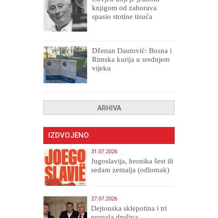
knjigom od zaborava
spasio stotine tisuća
drugih, prokletih i
uništenih
Dženan Dautović: Bosna i
Rimska kurija u srednjem
vijeku
ARHIVA
IZDVOJENO
31.07.2026
Jugoslavija, hronika šest ili
sedam zemalja (odlomak)
27.07.2026
Dejtonska sklepotina i tri
propala društva