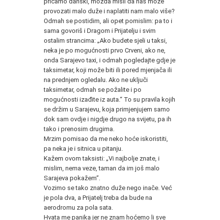
pričamo danski, možda misli da nas može
provozati malo duže i naplatiti nam malo više?
Odmah se postidim, ali opet pomislim: pa to i
sama govoriš i Dragom i Prijatelju i svim
ostalim strancima: „Ako budete sjeli u taksi,
neka je po mogućnosti prvo Crveni, ako ne,
onda Sarajevo taxi, i odmah pogledajte gdje je
taksimetar, koji može biti ili pored mjenjača ili
na prednjem ogledalu. Ako ne uključi
taksimetar, odmah se požalite i po
mogućnosti izađite iz auta.“ To su pravila kojih
se držim u Sarajevu, koja primjenjujem samo
dok sam ovdje i nigdje drugo na svijetu, pa ih
tako i prenosim drugima.
Mrzim pomisao da me neko hoće iskoristiti,
pa neka je i sitnica u pitanju.
Kažem ovom taksisti: „Vi najbolje znate, i
mislim, nema veze, taman da im još malo
Sarajeva pokažem“.
Vozimo se tako znatno duže nego inače. Već
je pola dva, a Prijatelj treba da bude na
aerodromu za pola sata.
Hvata me panika jer ne znam hoćemo li sve