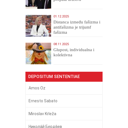
01.12.2025
Distanca između fašizma i
antifašizma je trijumf
fašizma
08.11.2025
Glupost, individualna i
kolektivna
DEPOSITUM SENTENTIAE
Amos Oz
Ernesto Sabato
Miroslav Krleža
Никола́й Бердя́ев