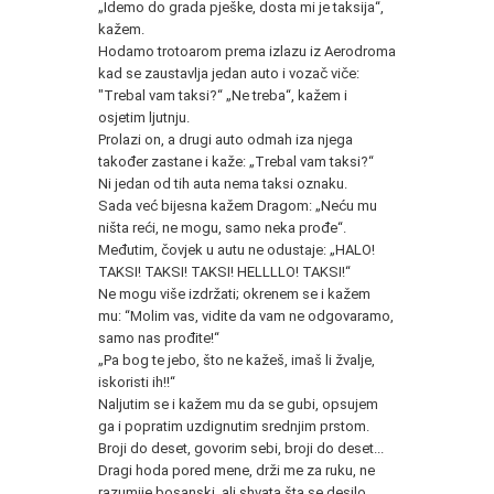
„Idemo do grada pješke, dosta mi je taksija“,
kažem.
Hodamo trotoarom prema izlazu iz Aerodroma
kad se zaustavlja jedan auto i vozač viče:
"Trebal vam taksi?“ „Ne treba“, kažem i
osjetim ljutnju.
Prolazi on, a drugi auto odmah iza njega
također zastane i kaže: „Trebal vam taksi?“
Ni jedan od tih auta nema taksi oznaku.
Sada već bijesna kažem Dragom: „Neću mu
ništa reći, ne mogu, samo neka prođe“.
Međutim, čovjek u autu ne odustaje: „HALO!
TAKSI! TAKSI! TAKSI! HELLLLO! TAKSI!“
Ne mogu više izdržati; okrenem se i kažem
mu: “Molim vas, vidite da vam ne odgovaramo,
samo nas prođite!“
„Pa bog te jebo, što ne kažeš, imaš li žvalje,
iskoristi ih!!“
Naljutim se i kažem mu da se gubi, opsujem
ga i popratim uzdignutim srednjim prstom.
Broji do deset, govorim sebi, broji do deset...
Dragi hoda pored mene, drži me za ruku, ne
razumije bosanski, ali shvata šta se desilo.