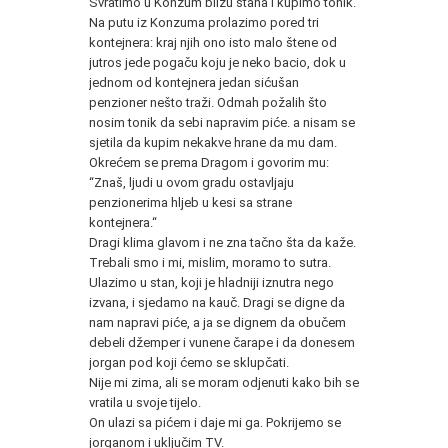
Svratimo u Konzum blizu stana i kupimo tonik.
Na putu iz Konzuma prolazimo pored tri
kontejnera: kraj njih ono isto malo štene od
jutros jede pogaču koju je neko bacio, dok u
jednom od kontejnera jedan sićušan
penzioner nešto traži. Odmah požalih što
nosim tonik da sebi napravim piće. a nisam se
sjetila da kupim nekakve hrane da mu dam.
Okrećem se prema Dragom i govorim mu:
“Znaš, ljudi u ovom gradu ostavljaju
penzionerima hljeb u kesi sa strane
kontejnera.“
Dragi klima glavom i ne zna tačno šta da kaže.
Trebali smo i mi, mislim, moramo to sutra.
Ulazimo u stan, koji je hladniji iznutra nego
izvana, i sjedamo na kauč. Dragi se digne da
nam napravi piće, a ja se dignem da obučem
debeli džemper i vunene čarape i da donesem
jorgan pod koji ćemo se sklupčati.
Nije mi zima, ali se moram odjenuti kako bih se
vratila u svoje tijelo.
On ulazi sa pićem i daje mi ga. Pokrijemo se
jorganom i uključim TV.