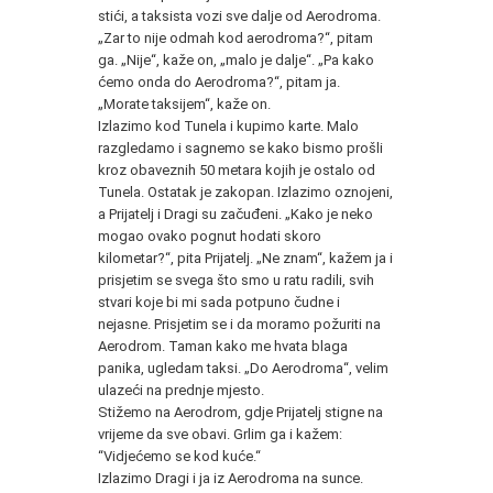
stići, a taksista vozi sve dalje od Aerodroma.
„Zar to nije odmah kod aerodroma?“, pitam
ga. „Nije“, kaže on, „malo je dalje“. „Pa kako
ćemo onda do Aerodroma?“, pitam ja.
„Morate taksijem“, kaže on.
Izlazimo kod Tunela i kupimo karte. Malo
razgledamo i sagnemo se kako bismo prošli
kroz obaveznih 50 metara kojih je ostalo od
Tunela. Ostatak je zakopan. Izlazimo oznojeni,
a Prijatelj i Dragi su začuđeni. „Kako je neko
mogao ovako pognut hodati skoro
kilometar?“, pita Prijatelj. „Ne znam“, kažem ja i
prisjetim se svega što smo u ratu radili, svih
stvari koje bi mi sada potpuno čudne i
nejasne. Prisjetim se i da moramo požuriti na
Aerodrom. Taman kako me hvata blaga
panika, ugledam taksi. „Do Aerodroma“, velim
ulazeći na prednje mjesto.
Stižemo na Aerodrom, gdje Prijatelj stigne na
vrijeme da sve obavi. Grlim ga i kažem:
“Vidjećemo se kod kuće.“
Izlazimo Dragi i ja iz Aerodroma na sunce.