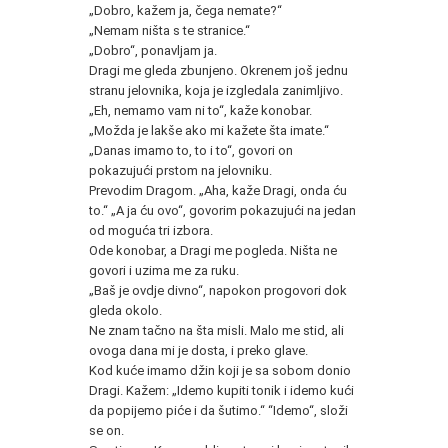
„Dobro, kažem ja, čega nemate?“
„Nemam ništa s te stranice.“
„Dobro“, ponavljam ja.
Dragi me gleda zbunjeno. Okrenem još jednu
stranu jelovnika, koja je izgledala zanimljivo.
„Eh, nemamo vam ni to“, kaže konobar.
„Možda je lakše ako mi kažete šta imate.“
„Danas imamo to, to i to“, govori on
pokazujući prstom na jelovniku.
Prevodim Dragom. „Aha, kaže Dragi, onda ću
to.“ „A ja ću ovo“, govorim pokazujući na jedan
od moguća tri izbora.
Ode konobar, a Dragi me pogleda. Ništa ne
govori i uzima me za ruku.
„Baš je ovdje divno“, napokon progovori dok
gleda okolo.
Ne znam tačno na šta misli. Malo me stid, ali
ovoga dana mi je dosta, i preko glave.
Kod kuće imamo džin koji je sa sobom donio
Dragi. Kažem: „Idemo kupiti tonik i idemo kući
da popijemo piće i da šutimo.“ “Idemo“, složi
se on.