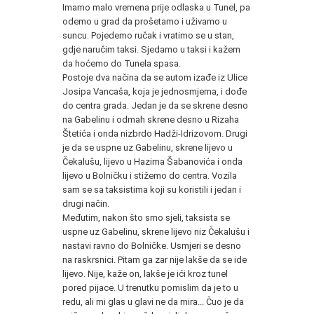
Imamo malo vremena prije odlaska u Tunel, pa
odemo u grad da prošetamo i uživamo u
suncu. Pojedemo ručak i vratimo se u stan,
gdje naručim taksi. Sjedamo u taksi i kažem
da hoćemo do Tunela spasa.
Postoje dva načina da se autom izađe iz Ulice
Josipa Vancaša, koja je jednosmjerna, i dođe
do centra grada. Jedan je da se skrene desno
na Gabelinu i odmah skrene desno u Rizaha
Štetića i onda nizbrdo Hadži-Idrizovom. Drugi
je da se uspne uz Gabelinu, skrene lijevo u
Čekalušu, lijevo u Hazima Šabanovića i onda
lijevo u Bolničku i stižemo do centra. Vozila
sam se sa taksistima koji su koristili i jedan i
drugi način.
Međutim, nakon što smo sjeli, taksista se
uspne uz Gabelinu, skrene lijevo niz Čekalušu i
nastavi ravno do Bolničke. Usmjeri se desno
na raskrsnici. Pitam ga zar nije lakše da se ide
lijevo. Nije, kaže on, lakše je ići kroz tunel
pored pijace. U trenutku pomislim da je to u
redu, ali mi glas u glavi ne da mira... Čuo je da