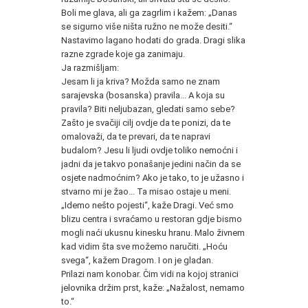
Boli me glava, ali ga zagrlim i kažem: „Danas
se sigurno više ništa ružno ne može desiti.“
Nastavimo lagano hodati do grada. Dragi slika
razne zgrade koje ga zanimaju.
Ja razmišljam:
Jesam li ja kriva? Možda samo ne znam
sarajevska (bosanska) pravila... A koja su
pravila? Biti neljubazan, gledati samo sebe?
Zašto je svačiji cilj ovdje da te ponizi, da te
omalovaži, da te prevari, da te napravi
budalom? Jesu li ljudi ovdje toliko nemoćni i
jadni da je takvo ponašanje jedini način da se
osjete nadmoćnim? Ako je tako, to je užasno i
stvarno mi je žao... Ta misao ostaje u meni.
„Idemo nešto pojesti“, kaže Dragi. Već smo
blizu centra i svraćamo u restoran gdje bismo
mogli naći ukusnu kinesku hranu. Malo živnem
kad vidim šta sve možemo naručiti. „Hoću
svega“, kažem Dragom. I on je gladan.
Prilazi nam konobar. Čim vidi na kojoj stranici
jelovnika držim prst, kaže: „Nažalost, nemamo
to.“