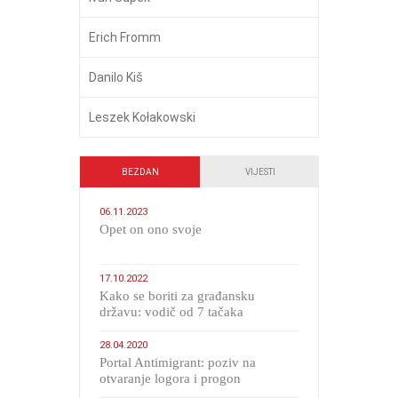
Erich Fromm
Danilo Kiš
Leszek Kołakowski
BEZDAN
VIJESTI
06.11.2023
​Opet on ono svoje
17.10.2022
Kako se boriti za građansku
državu: vodič od 7 tačaka
28.04.2020
Portal Antimigrant: poziv na
otvaranje logora i progon
migranata poput bijesnih kerova