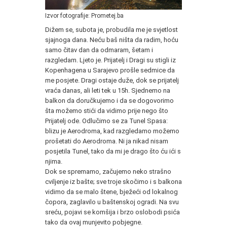
Izvor fotografije: Prometej.ba
Dižem se, subota je, probudila me je svjetlost
sjajnoga dana. Neću baš ništa da radim, hoću
samo čitav dan da odmaram, šetam i
razgledam. Ljeto je. Prijatelj i Dragi su stigli iz
Kopenhagena u Sarajevo prošle sedmice da
me posjete. Dragi ostaje duže, dok se prijatelj
vraća danas, ali leti tek u 15h. Sjednemo na
balkon da doručkujemo i da se dogovorimo
šta možemo stići da vidimo prije nego što
Prijatelj ode. Odlučimo se za Tunel Spasa:
blizu je Aerodroma, kad razgledamo možemo
prošetati do Aerodroma. Ni ja nikad nisam
posjetila Tunel, tako da mi je drago što ću ići s
njima.
Dok se spremamo, začujemo neko strašno
cviljenje iz bašte; sve troje skočimo i s balkona
vidimo da se malo štene, bježeći od lokalnog
čopora, zaglavilo u baštenskoj ogradi. Na svu
sreću, pojavi se komšija i brzo oslobodi psića
tako da ovaj munjevito pobjegne.