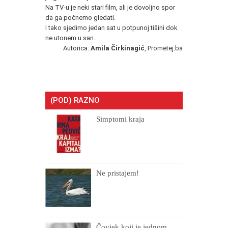
Na TV-u je neki stari film, ali je dovoljno spor
da ga počnemo gledati.
I tako sjedimo jedan sat u potpunoj tišini dok
ne utonem u san.
Autorica:
Amila Čirkinagić
, Prometej.ba
(POD) RAZNO
Simptomi kraja
Ne pristajem!
Čovjek koji je jednom