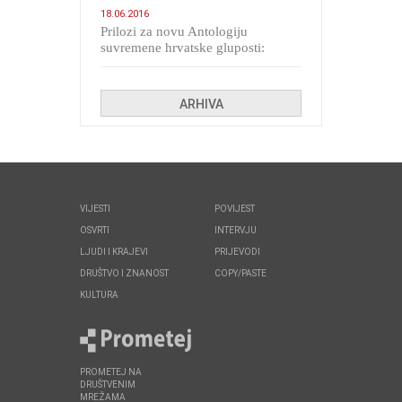
18.06.2016
Prilozi za novu Antologiju
suvremene hrvatske gluposti:
Kolinda i ekipa o navijačkim
huliganima
ARHIVA
VIJESTI
POVIJEST
OSVRTI
INTERVJU
LJUDI I KRAJEVI
PRIJEVODI
DRUŠTVO I ZNANOST
COPY/PASTE
KULTURA
PROMETEJ NA
DRUŠTVENIM
MREŽAMA