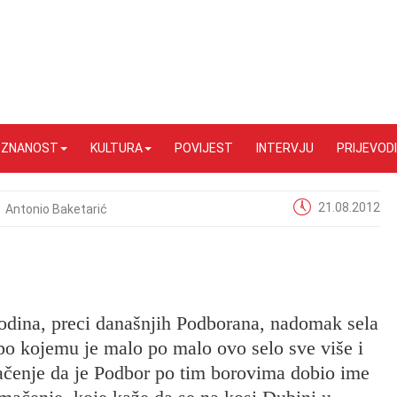
I ZNANOST
KULTURA
POVIJEST
INTERVJU
PRIJEVODI
21.08.2012
Antonio Baketarić
 godina, preci današnjih Podborana, nadomak sela
po kojemu je malo po malo ovo selo sve više i
mačenje da je Podbor po tim borovima dobio ime