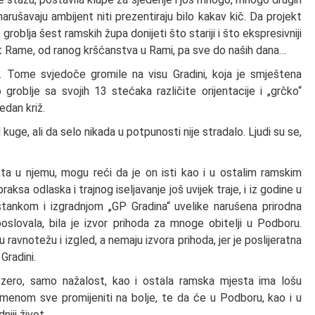
 narušavaju ambijent niti prezentiraju bilo kakav kič. Da projekt
z groblja šest ramskih župa donijeti što stariji i što ekspresivniji
est Rame, od ranog kršćanstva u Rami, pa sve do naših dana…
. Tome svjedoče gromile na visu Gradini, koja je smještena
groblje sa svojih 13 stećaka različite orijentacije i „grčko“
edan križ.
uge, ali da selo nikada u potpunosti nije stradalo. Ljudi su se,
ta u njemu, mogu reći da je on isti kao i u ostalim ramskim
ksa odlaska i trajnog iseljavanje još uvijek traje, i iz godine u
tankom i izgradnjom „GP Gradina“ uvelike narušena prirodna
poslovala, bila je izvor prihoda za mnoge obitelji u Podboru.
avnotežu i izgled, a nemaju izvora prihoda, jer je poslijeratna
 Gradini.
ero, samo nažalost, kao i ostala ramska mjesta ima lošu
emenom sve promijeniti na bolje, te da će u Podboru, kao i u
niji život.