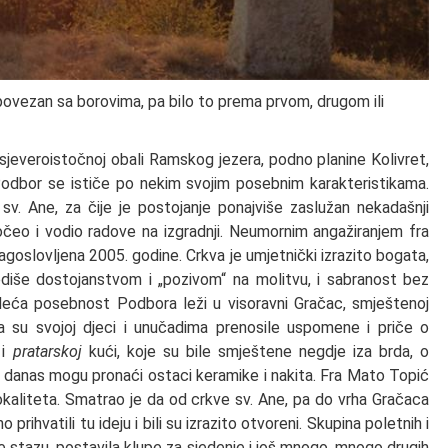
 povezan sa borovima, pa bilo to prema prvom, drugom ili
sjeveroistočnoj obali Ramskog jezera, podno planine Kolivret,
Podbor se ističe po nekim svojim posebnim karakteristikama.
v. Ane, za čije je postojanje ponajviše zaslužan nekadašnji
počeo i vodio radove na izgradnji. Neumornim angažiranjem fra
lagoslovljena 2005. godine. Crkva je umjetnički izrazito bogata,
odiše dostojanstvom i „pozivom“ na molitvu, i sabranost bez
edeća posebnost Podbora leži u visoravni Gračac, smještenoj
na su svojoj djeci i unučadima prenosile uspomene i priče o
 i
pratarskoj
kući, koje su bile smještene negdje iza brda, o
 i danas mogu pronaći ostaci keramike i nakita. Fra Mato Topić
okaliteta. Smatrao je da od crkve sv. Ane, pa do vrha Gračaca
 prihvatili tu ideju i bili su izrazito otvoreni. Skupina poletnih i
a je stazu, postavila klupe za sjedenje i još mnogo, mnogo drugih