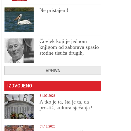
Ne pristajem!
Čovjek koji je jednom
knjigom od zaborava spasio
stotine tisuća drugih,
prokletih i uništenih
ARHIVA
IZDVOJENO
31.07.2026
A tko je ta, šta je ta, da
prostiš, kultura sjećanja?
01.12.2025