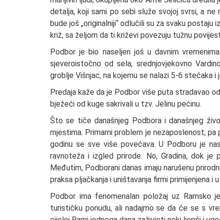
detalja, koji sami po sebi služe svojoj svrsi, a ne
bude još „originalniji“ odlučili su za svaku postaju i
križ, sa željom da ti križevi povezuju tužnu povij
Podbor je bio naseljen još u davnim vremenima
sjeveroistočno od sela, srednjovjekovno Vardino 
groblje Višnjac, na kojemu se nalazi 5-6 stećaka i j
Predaja kaže da je Podbor više puta stradavao od k
bježeći od kuge sakrivali u tzv. Jelinu pećinu.
Što se tiče današnjeg Podbora i današnjeg živo
mjestima. Primarni problem je nezaposlenost, pa pra
godinu se sve više povećava. U Podboru je nas
ravnoteža i izgled prirode. No, Gradina, dok je 
Međutim, Podborani danas imaju narušenu prirodnu r
praksa pljačkanja i uništavanja firmi primijenjena i u
Podbor ima fenomenalan položaj uz Ramsko jez
turističku ponudu, ali nadajmo se da će se s vr
cijeloj Rami jednoga dana zaživjeti neki ljepši i ugod