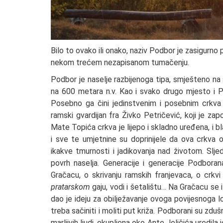
Bilo to ovako ili onako, naziv Podbor je zasigurno
nekom trećem nezapisanom tumačenju.
Podbor je naselje razbijenoga tipa, smješteno na 
na 600 metara n.v. Kao i svako drugo mjesto i 
Posebno ga čini jedinstvenim i posebnim crkva s
ramski gvardijan fra Živko Petričević, koji je za
Mate Topića crkva je lijepo i skladno uređena, i b
i sve te umjetnine su doprinijele da ova crkva 
ikakve tmurnosti i jadikovanja nad životom. Slj
povrh naselja. Generacije i generacije Podbora
Gračacu, o skrivanju ramskih franjevaca, o crkvi
pratarskom
gaju, vodi i šetalištu… Na Gračacu se
dao je ideju za obilježavanje ovoga povijesnoga l
treba sačiniti i moliti put križa. Podborani su zdušno
marljivih ljudi, okupljena oko Ante Jeličića uredil