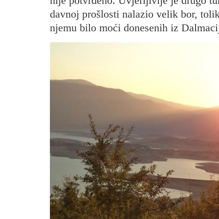
nije potvrđeno. Uvjerljivije je drugo 
davnoj prošlosti nalazio velik bor, toli
njemu bilo moći donesenih iz Dalmacij