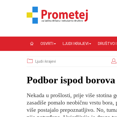
OSVRTI
LJUDI I KRAJEVI
DRUŠTVO 
Ljudi i krajevi
Podbor ispod borova
Nekada u prošlosti, prije više stotina
zasadiše pomalo neobičnu vrstu bora, 
više postajalo prepoznatljivo. No, tu