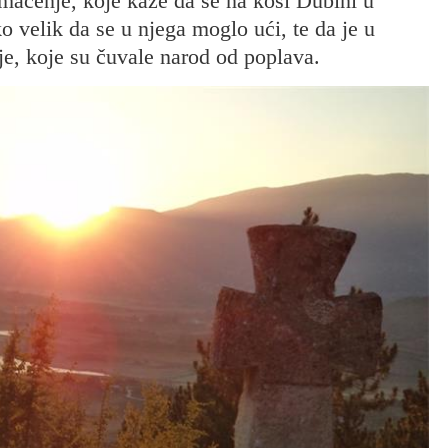
tumačenje, koje kaže da se na kosi Dubini u
ko velik da se u njega moglo ući, te da je u
e, koje su čuvale narod od poplava.