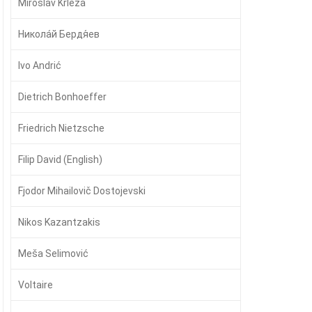
Miroslav Krleža
Никола́й Бердя́ев
Ivo Andrić
Dietrich Bonhoeffer
Friedrich Nietzsche
Filip David (English)
Fjodor Mihailovič Dostojevski
Nikos Kazantzakis
Meša Selimović
Voltaire