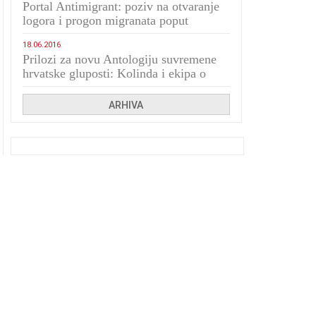
Portal Antimigrant: poziv na otvaranje
logora i progon migranata poput
bijesnih kerova
18.06.2016
Prilozi za novu Antologiju suvremene
hrvatske gluposti: Kolinda i ekipa o
navijačkim huliganima
ARHIVA