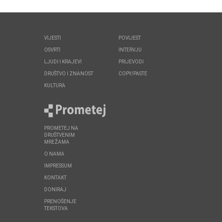
VIJESTI
POVIJEST
OSVRTI
INTERVJU
LJUDI I KRAJEVI
PRIJEVODI
DRUŠTVO I ZNANOST
COPY/PASTE
KULTURA
PROMETEJ NA
DRUŠTVENIM
MREŽAMA
O NAMA
IMPRESSUM
KONTAKT
DONIRAJ
PRENOŠENJE
TEKSTOVA