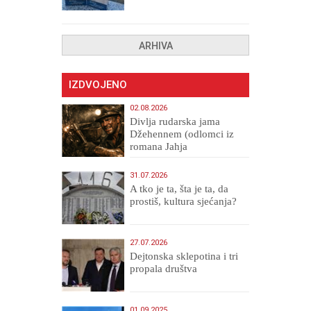
ARHIVA
IZDVOJENO
02.08.2026
Divlja rudarska jama
Džehennem (odlomci iz
romana Jahja
Veličanstveni)
31.07.2026
A tko je ta, šta je ta, da
prostiš, kultura sjećanja?
27.07.2026
Dejtonska sklepotina i tri
propala društva
01.09.2025