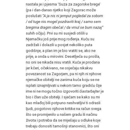
nastala je i pjesma ‘Suza za zagorske brege’
(pa i dan-danas rijetko koji Zagorac može
poslušati
“A ja nis ni jemput pogledal za sobom
/ od tuge nis mogel pozdraviti kraj / samo sem
bregima dragim obečal / da vrnul se bum nazaj”
suhih očiju). Prvi su mi susjedi otišli u
Njemačku još prije mog rođenja. Kuću su
zadržali i dolazili u posjet nekoliko puta
godišnje, a plan im je bio vratiti se, ako ne
prije, a onda u mirovini. Desetljeća su prošla,
no oni se nikada nisu vratili. Kuća je prodana
jer kćeri, očekivano, ne osjećaju nikakvu
povezanost sa Zagorjem, pa ni njih ni njihove
njemačke obitelji ne zanima kuća koju se ne
isplati iznajmljivati u nekom tamo gradiću čije
ime ni ne mogu točno izgovoriti.
Gastarbajter
je
bio i član uže obitelji. I sjećam se kako su mi
kao mlađoj bili potpuno neshvatljivi ti odrasli
ljudi, pogotovo njihove kritike na račun svega
što se promijenilo u našem gradu ili načinu
života i potreba da se miješaju u odluke koje
trebaju donositi tamošnji stanovnici, što oni