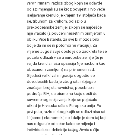
vani
? Primarni razlozi zbog kojih se odavde
odlazi mijenjali su se kroz povijest. Prvo veće
iseljavanje krenulo je krajem 19. stoljeća kada
se, trbuhom za kruhom, odlazilo u
prekooceanske zemlje iz kojih se najčešće
nije vraćalo (a poučeni nesretnim primjerom u
obliku Vice Batarela, za sve bi možda bilo
bolje da im se ni potomci ne vraćaju). Za
vrijeme Jugoslavije došlo je do zaokreta te se
počelo odlaziti više u europske zemlje (tu je
valjda krenula naša opsesija Njemačkom kao
obećanom zemljom) na privremeni rad.
Sljedeći veliki val migracija dogodio se
devedesetih kada je zbog rata izbjegao
značajan broj stanovništva, posebice s
područja BiH, da bismo na kraju došli do
suvremenog iseljavanja koje se pojačalo
otkad je Hrvatska ušla u Europsku uniju. Po
prvi puta, razlozi zbog kojih se odlazi nisu rat
ili (samo) ekonomski, no i dalje je dom taj koji
nas odguruje od sebe kako se mijenja i
individualizira definicija
boljeg života
u čiju