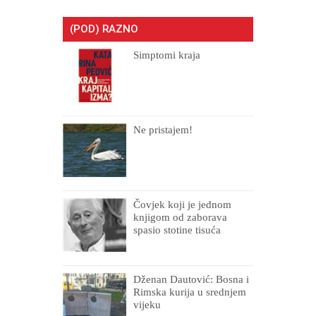
(POD) RAZNO
Simptomi kraja
Ne pristajem!
Čovjek koji je jednom
knjigom od zaborava
spasio stotine tisuća
drugih, prokletih i
uništenih
Dženan Dautović: Bosna i
Rimska kurija u srednjem
vijeku