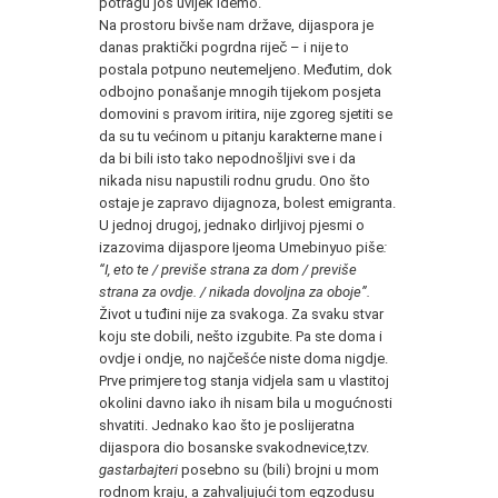
potragu još uvijek idemo.
Na prostoru bivše nam države, dijaspora je
danas praktički pogrdna riječ – i nije to
postala potpuno neutemeljeno. Međutim, dok
odbojno ponašanje mnogih tijekom posjeta
domovini s pravom iritira, nije zgoreg sjetiti se
da su tu većinom u pitanju karakterne mane i
da bi bili isto tako nepodnošljivi sve i da
nikada nisu napustili rodnu grudu. Ono što
ostaje je zapravo dijagnoza, bolest emigranta.
U jednoj drugoj, jednako dirljivoj pjesmi o
izazovima dijaspore Ijeoma Umebinyuo piše
:
“I, eto te / previše strana za dom / previše
strana za ovdje. / nikada dovoljna za oboje”.
Život u tuđini nije za svakoga. Za svaku stvar
koju ste dobili, nešto izgubite. Pa ste doma i
ovdje i ondje, no najčešće niste doma nigdje.
Prve primjere tog stanja vidjela sam u vlastitoj
okolini davno iako ih nisam bila u mogućnosti
shvatiti. Jednako kao što je poslijeratna
dijaspora dio bosanske svakodnevice,tzv.
gastarbajteri
posebno su (bili) brojni u mom
rodnom kraju, a zahvaljujući tom egzodusu