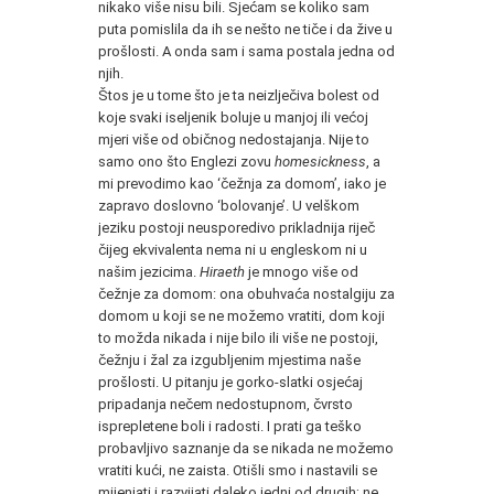
nikako više nisu bili. Sjećam se koliko sam
puta pomislila da ih se nešto ne tiče i da žive u
prošlosti. A onda sam i sama postala jedna od
njih.
Štos je u tome što je ta neizlječiva bolest od
koje svaki iseljenik boluje u manjoj ili većoj
mjeri više od običnog nedostajanja. Nije to
samo ono što Englezi zovu
homesickness
, a
mi prevodimo kao ‘čežnja za domom’, iako je
zapravo doslovno ‘bolovanje’. U velškom
jeziku postoji neusporedivo prikladnija riječ
čijeg ekvivalenta nema ni u engleskom ni u
našim jezicima.
Hiraeth
je mnogo više od
čežnje za domom: ona obuhvaća nostalgiju za
domom u koji se ne možemo vratiti, dom koji
to možda nikada i nije bilo ili više ne postoji,
čežnju i žal za izgubljenim mjestima naše
prošlosti. U pitanju je gorko-slatki osjećaj
pripadanja nečem nedostupnom, čvrsto
isprepletene boli i radosti. I prati ga teško
probavljivo saznanje da se nikada ne možemo
vratiti kući, ne zaista. Otišli smo i nastavili se
mijenjati i razvijati daleko jedni od drugih; ne