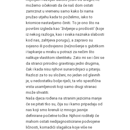
možemo očekivati da će naš dom ostati
zamrznut u vremenu samo kako bi nama
pružao utjehu kada to poželimo, iako to
kriomice nastavljamo činiti. To je ono što na
površini izgleda kao ‘življenje u prošlosti’ (koje
iz nekog razloga, kao i svaka naznaka slabosti
kod nas, zahtjeva porugu), a zapravo su
svjesno ili podsvjesno (ne)nošenje s gubitkom
i tapkanje u mraku u potrazi za nečim što
nalikuje vlastitom identitetu. Zato mi se i čini se
da stranci prirodno gravitiraju jedni drugima,
čak i kada nisu njihovi sunarodnjaci u pitanju.
Razlozi za to su složeni, no jedan od glavnih
je, u nedostatku bolje riječi, ta vrlo specifična
vrsta usamljenosti koji samo drugi stranac
može shvatiti.
Naša djeca rođena na stranim jezicima manje
će se pitati tko su, čija su i kamo pripadaju od
nas koji smo krenuli iz mnogo jasnije
definirane početne točke. Njihovi roditelji će
mahom ostati nedijagnosticirane podvojene
ličnosti, komadići slagalica koje više ne