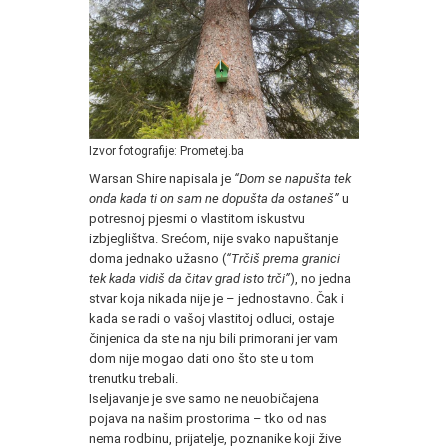
Izvor fotografije: Prometej.ba
Warsan Shire napisala je
“Dom se napušta tek
onda kada ti on sam ne dopušta da ostaneš”
u
potresnoj pjesmi o vlastitom iskustvu
izbjeglištva. Srećom, nije svako napuštanje
doma jednako užasno (
“Trčiš prema granici
tek kada vidiš da čitav grad isto trči”
), no jedna
stvar koja nikada nije je – jednostavno. Čak i
kada se radi o vašoj vlastitoj odluci, ostaje
činjenica da ste na nju bili primorani jer vam
dom nije mogao dati ono što ste u tom
trenutku trebali.
Iseljavanje je sve samo ne neuobičajena
pojava na našim prostorima – tko od nas
nema rodbinu, prijatelje, poznanike koji žive