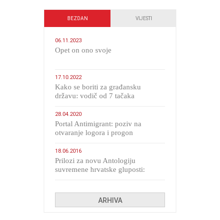
BEZDAN
VIJESTI
06.11.2023
​Opet on ono svoje
17.10.2022
Kako se boriti za građansku
državu: vodič od 7 tačaka
28.04.2020
Portal Antimigrant: poziv na
otvaranje logora i progon
migranata poput bijesnih kerova
18.06.2016
Prilozi za novu Antologiju
suvremene hrvatske gluposti:
Kolinda i ekipa o navijačkim
huliganima
ARHIVA