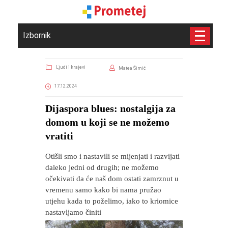
Izbornik
Ljudi i krajevi
Matea Šimić
17.12.2024
Dijaspora blues: nostalgija za
domom u koji se ne možemo
vratiti
Otišli smo i nastavili se mijenjati i razvijati
daleko jedni od drugih; ne možemo
očekivati da će naš dom ostati zamrznut u
vremenu samo kako bi nama pružao
utjehu kada to poželimo, iako to kriomice
nastavljamo činiti