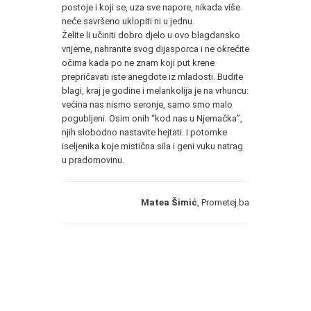
postoje i koji se, uza sve napore, nikada više
neće savršeno uklopiti ni u jednu.
Želite li učiniti dobro djelo u ovo blagdansko
vrijeme, nahranite svog dijasporca i ne okrećite
očima kada po ne znam koji put krene
prepričavati iste anegdote iz mladosti. Budite
blagi, kraj je godine i melankolija je na vrhuncu:
većina nas nismo seronje, samo smo malo
pogubljeni. Osim onih “kod nas u Njemačka”,
njih slobodno nastavite hejtati. I potomke
iseljenika koje mistična sila i geni vuku natrag
u pradomovinu.
Matea Šimić
, Prometej.ba