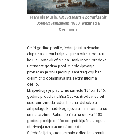
François Musin.
HMS Resolute u potrazi za Sir
Johnom Franklinom
, 1850. Wikimedia
Commons
Četiri godine poslije, jedna je istraživačka
ekipa na Ostrvu kralja Vilijama otkrila poruku
koju su ostavili oficiri sa Franklinovih brodova.
Četrnaest godina poslije isplovljavanja
pronađen je prvi i jedini pisani trag koji bar
djelimično objašnjava šta se tim ljudima
desilo.
Ekspedicija je prvu zimu između 1845. i 1846.
godine provela na Biči Ostrvu. Brodovi su bili
usidreni između ledenih santi, duboko u
arhipelagu kanadskog sjevera. Tri mornara su
umrla te zime. Sahranjeni su na ostrvu i 150
godina poslije oni će odigrati ključnu ulogu u
otkrivanju uzroka smrti posade.
Sljedeće ljeto, kada je malo odledilo, krenuli