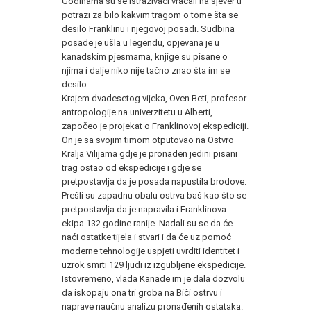
Godinama su se istraživači vraćali na sjever u
potrazi za bilo kakvim tragom o tome šta se
desilo Franklinu i njegovoj posadi. Sudbina
posade je ušla u legendu, opjevana je u
kanadskim pjesmama, knjige su pisane o
njima i dalje niko nije tačno znao šta im se
desilo.
Krajem dvadesetog vijeka, Oven Beti, profesor
antropologije na univerzitetu u Alberti,
započeo je projekat o Franklinovoj ekspediciji.
On je sa svojim timom otputovao na Ostvro
Kralja Vilijama gdje je pronađen jedini pisani
trag ostao od ekspedicije i gdje se
pretpostavlja da je posada napustila brodove.
Prešli su zapadnu obalu ostrva baš kao što se
pretpostavlja da je napravila i Franklinova
ekipa 132 godine ranije. Nadali su se da će
naći ostatke tijela i stvari i da će uz pomoć
moderne tehnologije uspjeti uvrditi identitet i
uzrok smrti 129 ljudi iz izgubljene ekspedicije.
Istovremeno, vlada Kanade im je dala dozvolu
da iskopaju ona tri groba na Biči ostrvu i
naprave naučnu analizu pronađenih ostataka.