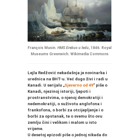
François Musin.
HMS Erebus u ledu
, 1846. Royal
Museums Greenwich. Wikimedia Commons
Lejla Redžović nekadašnja je novinarka i
urednica na BHT-u. Već dugo živi i radi u
Kanadi. U serijalu „
Sjeverno od 49
“ piše o
Kanadi, njezinoj istoriji, ljepoti i
prostranstvima, o njenoj demokratiji i
nedemokratiji, o suživotu anglofona i
frankofona, o borbi za otcijepljenje i o
borbi za opstanak, te o svemu što ovu
zemlju čini i velikom i malom u isto
vrijeme.
U desetoj epizodi
piše o jednoj nikada do