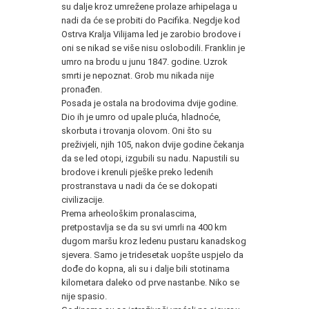
su dalje kroz umrežene prolaze arhipelaga u
nadi da će se probiti do Pacifika. Negdje kod
Ostrva Kralja Vilijama led je zarobio brodove i
oni se nikad se više nisu oslobodili. Franklin je
umro na brodu u junu 1847. godine. Uzrok
smrti je nepoznat. Grob mu nikada nije
pronađen.
Posada je ostala na brodovima dvije godine.
Dio ih je umro od upale pluća, hladnoće,
skorbuta i trovanja olovom. Oni što su
preživjeli, njih 105, nakon dvije godine čekanja
da se led otopi, izgubili su nadu. Napustili su
brodove i krenuli pješke preko ledenih
prostranstava u nadi da će se dokopati
civilizacije.
Prema arheološkim pronalascima,
pretpostavlja se da su svi umrli na 400 km
dugom maršu kroz ledenu pustaru kanadskog
sjevera. Samo je tridesetak uopšte uspjelo da
dođe do kopna, ali su i dalje bili stotinama
kilometara daleko od prve nastanbe. Niko se
nije spasio.