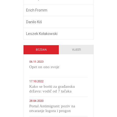
Erich Fromm
Danilo Kiš
Leszek Kołakowski
BEZDAN
VIJESTI
06.11.2023
​Opet on ono svoje
17.10.2022
Kako se boriti za građansku
državu: vodič od 7 tačaka
28.04.2020
Portal Antimigrant: poziv na
otvaranje logora i progon
migranata poput bijesnih kerova