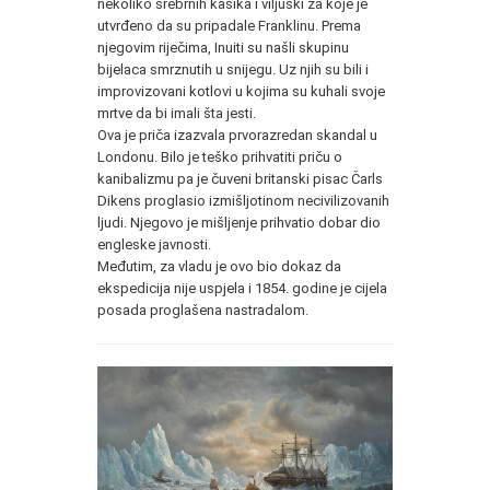
nekoliko srebrnih kašika i viljuški za koje je
utvrđeno da su pripadale Franklinu. Prema
njegovim riječima, Inuiti su našli skupinu
bijelaca smrznutih u snijegu. Uz njih su bili i
improvizovani kotlovi u kojima su kuhali svoje
mrtve da bi imali šta jesti.
Ova je priča izazvala prvorazredan skandal u
Londonu. Bilo je teško prihvatiti priču o
kanibalizmu pa je čuveni britanski pisac Čarls
Dikens proglasio izmišljotinom necivilizovanih
ljudi. Njegovo je mišljenje prihvatio dobar dio
engleske javnosti.
Međutim, za vladu je ovo bio dokaz da
ekspedicija nije uspjela i 1854. godine je cijela
posada proglašena nastradalom.