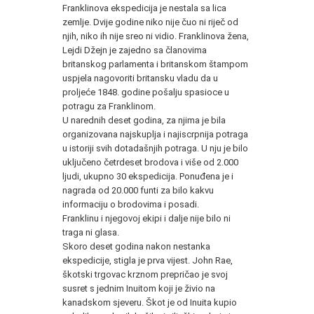
Franklinova ekspedicija je nestala sa lica
zemlje. Dvije godine niko nije čuo ni riječ od
njih, niko ih nije sreo ni vidio. Franklinova žena,
Lejdi Džejn je zajedno sa članovima
britanskog parlamenta i britanskom štampom
uspjela nagovoriti britansku vladu da u
proljeće 1848. godine pošalju spasioce u
potragu za Franklinom.
U narednih deset godina, za njima je bila
organizovana najskuplja i najiscrpnija potraga
u istoriji svih dotadašnjih potraga. U nju je bilo
uključeno četrdeset brodova i više od 2.000
ljudi, ukupno 30 ekspedicija. Ponuđena je i
nagrada od 20.000 funti za bilo kakvu
informaciju o brodovima i posadi.
Franklinu i njegovoj ekipi i dalje nije bilo ni
traga ni glasa.
Skoro deset godina nakon nestanka
ekspedicije, stigla je prva vijest. John Rae,
škotski trgovac krznom prepričao je svoj
susret s jednim Inuitom koji je živio na
kanadskom sjeveru. Škot je od Inuita kupio