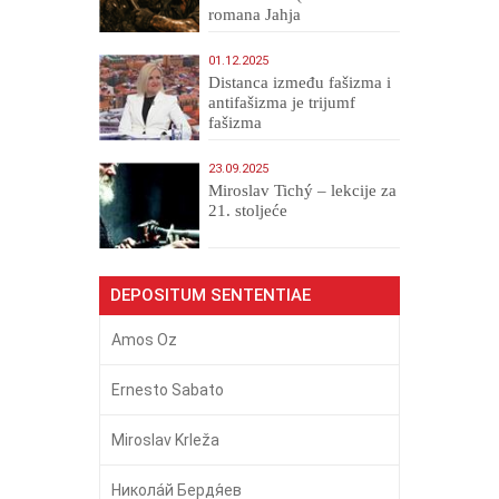
romana Jahja
Veličanstveni)
01.12.2025
Distanca između fašizma i
antifašizma je trijumf
fašizma
23.09.2025
Miroslav Tichý – lekcije za
21. stoljeće
DEPOSITUM SENTENTIAE
Amos Oz
Ernesto Sabato
Miroslav Krleža
Никола́й Бердя́ев