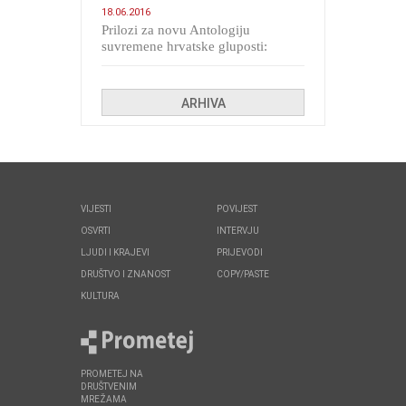
18.06.2016
Prilozi za novu Antologiju
suvremene hrvatske gluposti:
Kolinda i ekipa o navijačkim
huliganima
ARHIVA
VIJESTI
POVIJEST
OSVRTI
INTERVJU
LJUDI I KRAJEVI
PRIJEVODI
DRUŠTVO I ZNANOST
COPY/PASTE
KULTURA
PROMETEJ NA
DRUŠTVENIM
MREŽAMA