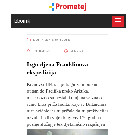
Izbornik
Ljudi i krajevi,
Sjeverno od 49
03.02.2024
Lejla Redžović
​Izgubljena Franklinova
ekspedicija
Krenuvši 1845. u potragu za morskim
putem do Pacifika preko Arktika,
misteriozno su nestali i o njima se znalo
samo kroz priče Inuita, koje se Britancima
nisu sviđale jer su pričale da su preživjeli u
nevolji i jeli svoje drugove. 170 godina
poslije slučaj je tek djelomično razjašnjen