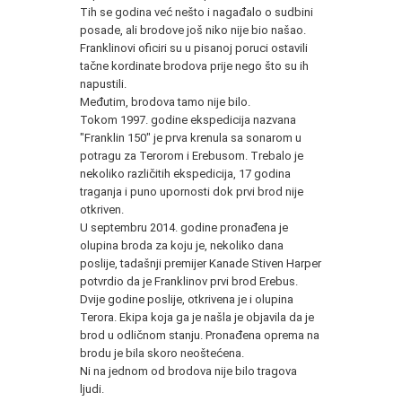
Tih se godina već nešto i nagađalo o sudbini
posade, ali brodove još niko nije bio našao.
Franklinovi oficiri su u pisanoj poruci ostavili
tačne kordinate brodova prije nego što su ih
napustili.
Međutim, brodova tamo nije bilo.
Tokom 1997. godine ekspedicija nazvana
"Franklin 150" je prva krenula sa sonarom u
potragu za Terorom i Erebusom. Trebalo je
nekoliko različitih ekspedicija, 17 godina
traganja i puno upornosti dok prvi brod nije
otkriven.
U septembru 2014. godine pronađena je
olupina broda za koju je, nekoliko dana
poslije, tadašnji premijer Kanade Stiven Harper
potvrdio da je Franklinov prvi brod Erebus.
Dvije godine poslije, otkrivena je i olupina
Terora. Ekipa koja ga je našla je objavila da je
brod u odličnom stanju. Pronađena oprema na
brodu je bila skoro neoštećena.
Ni na jednom od brodova nije bilo tragova
ljudi.