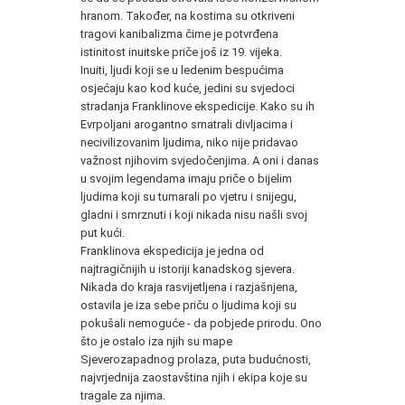
hranom. Također, na kostima su otkriveni
tragovi kanibalizma čime je potvrđena
istinitost inuitske priče još iz 19. vijeka.
Inuiti, ljudi koji se u ledenim bespućima
osjećaju kao kod kuće, jedini su svjedoci
stradanja Franklinove ekspedicije. Kako su ih
Evrpoljani arogantno smatrali divljacima i
necivilizovanim ljudima, niko nije pridavao
važnost njihovim svjedočenjima. A oni i danas
u svojim legendama imaju priče o bijelim
ljudima koji su tumarali po vjetru i snijegu,
gladni i smrznuti i koji nikada nisu našli svoj
put kući.
Franklinova ekspedicija je jedna od
najtragičnijih u istoriji kanadskog sjevera.
Nikada do kraja rasvijetljena i razjašnjena,
ostavila je iza sebe priču o ljudima koji su
pokušali nemoguće - da pobjede prirodu. Ono
što je ostalo iza njih su mape
Sjeverozapadnog prolaza, puta budućnosti,
najvrjednija zaostavština njih i ekipa koje su
tragale za njima.