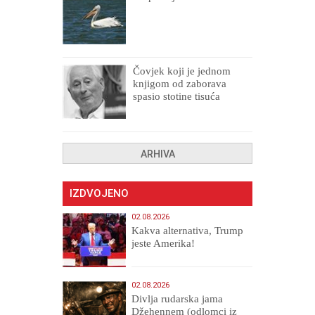
Čovjek koji je jednom
knjigom od zaborava
spasio stotine tisuća
drugih, prokletih i
uništenih
ARHIVA
IZDVOJENO
02.08.2026
Kakva alternativa, Trump
jeste Amerika!
02.08.2026
Divlja rudarska jama
Džehennem (odlomci iz