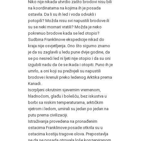
Niko nije nikada utvrdio zašto brodovi nisu bili
na koordinatama na kojima ih je posada
ostavila. Da li su ih led i voda odvukli i
potopili? Možda nisu svi napustili brodove ili
su se neki mornari vratili? Možda je neko
pokrenuo brodove kada se led otopio?
Sudbina Franklinove ekspedicije nikad do
kraja nije osvjetljenja. Ono što sigurno znamo
je da su zaglavili u ledu pune dvije godine, da
se po nesreći led ni ljeti nije otopio i da su oni
izgubili nadu da će se ikada i otopiti. Puno ih je
umrlo, a oni koji su preživjeli su napustili
brodove i krenuli preko ledenog Arktika prema
Kanadi.
Iscrpljeni okrutnim sjevernim vremenom,
hladnoćom, glađu i bolešću, bez iskustva u
borbi sa niskim temperaturama, arktičkim
vjetrom i ledom, umirali su jedan po jedan na
putu prema civilizaciji.
Istraživanja provedena na pronađenim
ostacima Franklinove posade otkrila su u
ostacima kostiju tragove olova. Prepostavlja
se da se posada otrovala loše konzerviranom