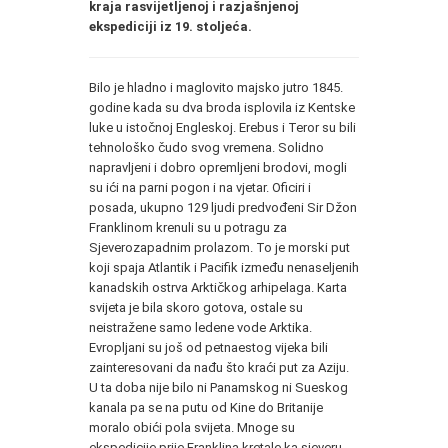
kraja rasvijetljenoj i razjašnjenoj
ekspediciji iz 19. stoljeća.
Bilo je hladno i maglovito majsko jutro 1845.
godine kada su dva broda isplovila iz Kentske
luke u istočnoj Engleskoj. Erebus i Teror su bili
tehnološko čudo svog vremena. Solidno
napravljeni i dobro opremljeni brodovi, mogli
su ići na parni pogon i na vjetar. Oficiri i
posada, ukupno 129 ljudi predvođeni Sir Džon
Franklinom krenuli su u potragu za
Sjeverozapadnim prolazom. To je morski put
koji spaja Atlantik i Pacifik između nenaseljenih
kanadskih ostrva Arktičkog arhipelaga. Karta
svijeta je bila skoro gotova, ostale su
neistražene samo ledene vode Arktika.
Evropljani su još od petnaestog vijeka bili
zainteresovani da nađu što kraći put za Aziju.
U ta doba nije bilo ni Panamskog ni Sueskog
kanala pa se na putu od Kine do Britanije
moralo obići pola svijeta. Mnoge su
ekspedicije prije Franklina kretale ka sjeveru,