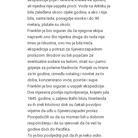
ali nijedna nije uspjela proći. Voda na Arktiku je
bila zaleđena skoro cijele godine, a ako i nije
bila, sante leda, ponegdje visoke i do 90
metara, plutale su okolo.
Franklin je bio siguran da će njegova ekipa
napraviti ono što nijedna druga do tada nije.
Imao je iskustva, ovo mu je bila treća
ekspedicija u potrazi za Sjeverozapadnim
prolazom. Brodovi su bili pojačani za
eventualne sudare sa ledom, imali su i parno
grijanje za polarne hladnoće. Ponijeli su hrane
za tri godine, između ostalog i novitet za to
doba, konzervirano voće, povrće i supe.
Franklin je bio siguran u uspjeh ekspedicije.
Dva mjeseca poslije isplovljavanja, krajem jula
1845. godine, u zaljevu Bafin blizu Grenlanda
su ih sreli kitolovci dok su čekali povoljno
vrijeme da uđu u Sjeverozapadni prolaz.
Posvjedočili su da su mornari bili u dobrom
raspoloženju i da su vjerovali da će već te
godine doći do Pacifika.
To je bio posljednji put da ih je neko vidio.