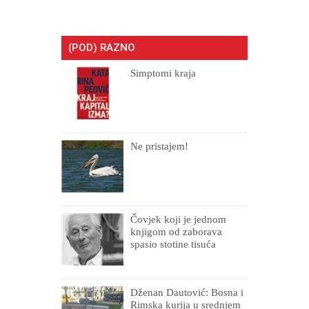
(POD) RAZNO
Simptomi kraja
Ne pristajem!
Čovjek koji je jednom
knjigom od zaborava
spasio stotine tisuća
drugih, prokletih i
uništenih
Dženan Dautović: Bosna i
Rimska kurija u srednjem