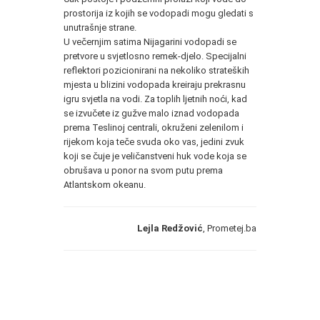
prostorija iz kojih se vodopadi mogu gledati s
unutrašnje strane.
U večernjim satima Nijagarini vodopadi se
pretvore u svjetlosno remek-djelo. Specijalni
reflektori pozicionirani na nekoliko strateških
mjesta u blizini vodopada kreiraju prekrasnu
igru svjetla na vodi. Za toplih ljetnih noći, kad
se izvučete iz gužve malo iznad vodopada
prema Teslinoj centrali, okruženi zelenilom i
rijekom koja teče svuda oko vas, jedini zvuk
koji se čuje je veličanstveni huk vode koja se
obrušava u ponor na svom putu prema
Atlantskom okeanu.
Lejla Redžović
, Prometej.ba