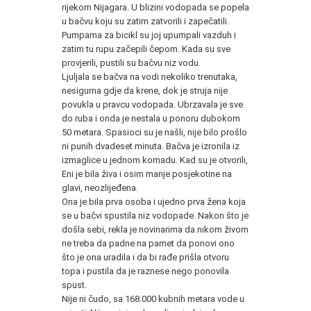
rijekom Nijagara. U blizini vodopada se popela
u bačvu koju su zatim zatvorili i zapečatili.
Pumpama za bicikl su joj upumpali vazduh i
zatim tu rupu začepili čepom. Kada su sve
provjerili, pustili su bačvu niz vodu.
Ljuljala se bačva na vodi nekoliko trenutaka,
nesigurna gdje da krene, dok je struja nije
povukla u pravcu vodopada. Ubrzavala je sve
do ruba i onda je nestala u ponoru dubokom
50 metara. Spasioci su je našli, nije bilo prošlo
ni punih dvadeset minuta. Bačva je izronila iz
izmaglice u jednom komadu. Kad su je otvorili,
Eni je bila živa i osim manje posjekotine na
glavi, neozlijeđena.
Ona je bila prva osoba i ujedno prva žena koja
se u bačvi spustila niz vodopade. Nakon što je
došla sebi, rekla je novinarima da nikom živom
ne treba da padne na pamet da ponovi ono
što je ona uradila i da bi rađe prišla otvoru
topa i pustila da je raznese nego ponovila
spust.
Nije ni čudo, sa 168.000 kubnih metara vode u