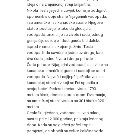
ideja o naizmjeničnoj struji briljantna.
Nikola Tesla je jedini čovjek kome je podignut
spomenik s obje strane Nijagarinih vodopada,
i sa američke i sa kanadske strane. Njegove
statue, postavljene tako da gledaju u
vodopade, priznanje su životu i radu jednog
genija čije su ideje i dostignuća biti daleko
ispred vremena u kojem je živio. Tesla i
vodopadi idu savršeno jedno uz drugo, kao
dva čuda, jedno života i drugo prirode.
Čudo prirode, Nijagarini vodopadi, nalazi se na
kanadsko-američkoj granici i sastoji se od tri
vodopada. Najveći i najljepši je Potkovica na
kanadskoj strani niz koji se Eni spustila u
svojoj bačvi. Pedeset metara visok i 790
metara širok, dominira prostorom. Dva manja,
na američkoj strani, visoka su 30 i široka 320
metara.
Geološki gledano, vodopadi su vrlo mladi,
nastali prije 12.000 godina, pri kraju ledenog
doba. Kada su se glečeri počeli topiti i
pomjerati, oslobodili su velike količine vode