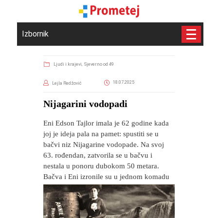
Izbornik
Ljudi i krajevi,
Sjeverno od 49
18.07.2025
Lejla Redžović
​Nijagarini vodopadi
Eni Edson Tajlor imala je 62 godine kada
joj je ideja pala na pamet: spustiti se u
bačvi niz Nijagarine vodopade. Na svoj
63. rođendan, zatvorila se u bačvu i
nestala u ponoru dubokom 50 metara.
Bačva i Eni izronile su u jednom komadu