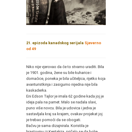
21. epizoda kanadskog serijala
Sjeverno
od 49
Niko nije vjerovao da će to stvarno uraditi. Bila
je 1901. godina, žene su bile kuharice i
domaćice, poneka je bila učiteljica, rijetko koja
avanturistkinja i zasigurno nijedna nije bila
kaskaderka.
Eni Edson Tajlor je imala 62 godine kada joj je
ideja pala na pamet. Malo se nadala slavi,
puno više novcu. Bila je udovica i jedva je
sastavljala kraj sa krajem, ovakav projekat joj
je trebao pomoći da se obogati.
Bačvu je sama dizajnirala. Koristila je
hrastovinu iz Kentakija, pričalo se da bolje