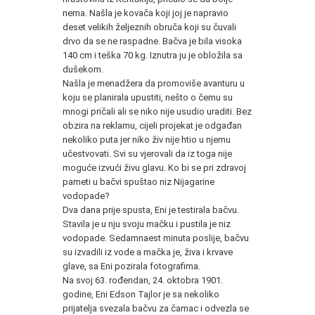
nema. Našla je kovača koji joj je napravio
deset velikih željeznih obruča koji su čuvali
drvo da se ne raspadne. Bačva je bila visoka
140 cm i teška 70 kg. Iznutra ju je obložila sa
dušekom.
Našla je menadžera da promoviše avanturu u
koju se planirala upustiti, nešto o čemu su
mnogi pričali ali se niko nije usudio uraditi. Bez
obzira na reklamu, cijeli projekat je odgađan
nekoliko puta jer niko živ nije htio u njemu
učestvovati. Svi su vjerovali da iz toga nije
moguće izvući živu glavu. Ko bi se pri zdravoj
pameti u bačvi spuštao niz Nijagarine
vodopade?
Dva dana prije spusta, Eni je testirala bačvu.
Stavila je u nju svoju mačku i pustila je niz
vodopade. Sedamnaest minuta poslije, bačvu
su izvadili iz vode a mačka je, živa i krvave
glave, sa Eni pozirala fotografima.
Na svoj 63. rođendan, 24. oktobra 1901.
godine, Eni Edson Tajlor je sa nekoliko
prijatelja svezala bačvu za čamac i odvezla se