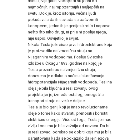
minuti, Nijagarini vodopadi su jedni od
najmoćnijh, najimpozantnijih i najljepših na
svetu. Dok je, kroz istoriju, većina ljudi
pokušavala da ih savlada sa bačvom ili
konopcem, jedan ih je genije ukrotio i napravo
nešto što niko drugi, ni prije ni poslije njega,
nije uspio. Osvijetlio je svijet.
Nikola Tesla je kreirao prvu hidroelektranu koja
je proizvodila naizmeničnu struju na
Nijagarinim vodopadima. Poslije Svjetske
izložbe u Čikagu 1893. godine na kojoj je
Tesla prezentirao naizmjeničnu struju,
donesena je odluka o načinu iskorišavanja
hidropotencijala Nijagarinih vodopada. Teslina
ideja je bila ključna u realizovanju ovog
projekta jer je, između ostalog, omogućila
transport struje na velike daljine.
Tesla je bio genij koji je imao revolucionarne
ideje o tome kako stvarati, prenositi i koristiti
električnu energiju. Više od toga, Tesla je imao
viziju i ona mu je bila važnija od novaca. Da bi
je realizovao, odrekao se dobiti koja mu je bila
garantovana kada se pokazalo da je njegova