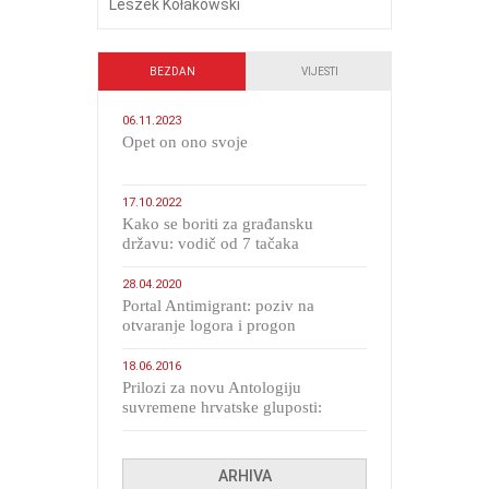
Leszek Kołakowski
BEZDAN
VIJESTI
06.11.2023
​Opet on ono svoje
17.10.2022
Kako se boriti za građansku
državu: vodič od 7 tačaka
28.04.2020
Portal Antimigrant: poziv na
otvaranje logora i progon
migranata poput bijesnih kerova
18.06.2016
Prilozi za novu Antologiju
suvremene hrvatske gluposti:
Kolinda i ekipa o navijačkim
huliganima
ARHIVA