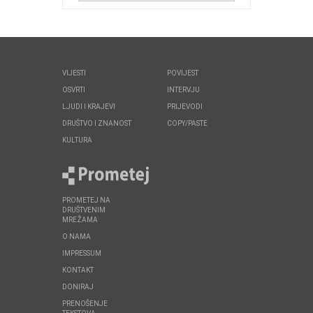
VIJESTI
POVIJEST
OSVRTI
INTERVJU
LJUDI I KRAJEVI
PRIJEVODI
DRUŠTVO I ZNANOST
COPY/PASTE
KULTURA
PROMETEJ NA
DRUŠTVENIM
MREŽAMA
O NAMA
IMPRESSUM
KONTAKT
DONIRAJ
PRENOŠENJE