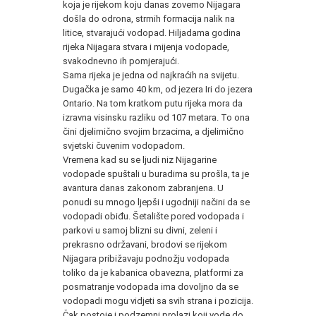
koja je rijekom koju danas zovemo Nijagara
došla do odrona, strmih formacija nalik na
litice, stvarajući vodopad. Hiljadama godina
rijeka Nijagara stvara i mijenja vodopade,
svakodnevno ih pomjerajući.
Sama rijeka je jedna od najkraćih na svijetu.
Dugačka je samo 40 km, od jezera Iri do jezera
Ontario. Na tom kratkom putu rijeka mora da
izravna visinsku razliku od 107 metara. To ona
čini djelimično svojim brzacima, a djelimično
svjetski čuvenim vodopadom.
Vremena kad su se ljudi niz Nijagarine
vodopade spuštali u buradima su prošla, ta je
avantura danas zakonom zabranjena. U
ponudi su mnogo ljepši i ugodniji načini da se
vodopadi obiđu. Šetalište pored vodopada i
parkovi u samoj blizni su divni, zeleni i
prekrasno održavani, brodovi se rijekom
Nijagara pribižavaju podnožju vodopada
toliko da je kabanica obavezna, platformi za
posmatranje vodopada ima dovoljno da se
vodopadi mogu vidjeti sa svih strana i pozicija.
Čak postoje i podzemni prolazi koji vode do