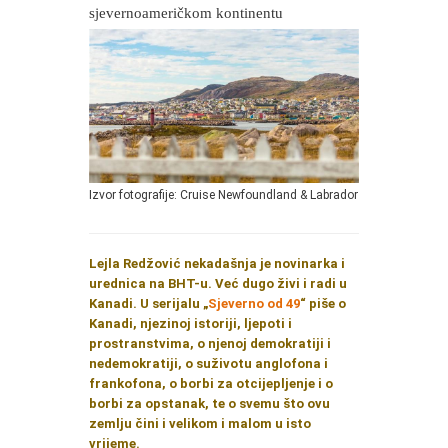
sjevernoameričkom kontinentu
Izvor fotografije: Cruise Newfoundland & Labrador
Lejla Redžović nekadašnja je novinarka i
urednica na BHT-u. Već dugo živi i radi u
Kanadi. U serijalu „
Sjeverno od 49
“ piše o
Kanadi, njezinoj istoriji, ljepoti i
prostranstvima, o njenoj demokratiji i
nedemokratiji, o suživotu anglofona i
frankofona, o borbi za otcijepljenje i o
borbi za opstanak, te o svemu što ovu
zemlju čini i velikom i malom u isto
vrijeme.