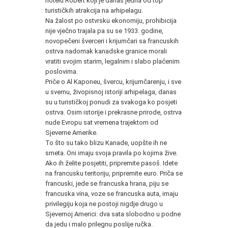
hotelu Robert koji je danas jedna od top
turističkih atrakcija na arhipelagu.
Na žalost po ostvrsku ekonomiju, prohibicija
nije vječno trajala pa su se 1933. godine,
novopečeni šverceri i krijumčari sa francuskih
ostrva nadomak kanadske granice morali
vratiti svojim starim, legalnim i slabo plaćenim
poslovima.
Priče o Al Kaponeu, švercu, krijumčarenju, i sve
u svemu, živopisnoj istoriji arhipelaga, danas
su u turističkoj ponudi za svakoga ko posjeti
ostrva. Osim istorije i prekrasne prirode, ostrva
nude Evropu sat vremena trajektom od
Sjeverne Amerike.
To što su tako blizu Kanade, uopšte ih ne
smeta. Oni imaju svoja pravila po kojima žive.
Ako ih želite posjetiti, pripremite pasoš. Idete
na francusku teritoriju, pripremite euro. Priča se
francuski, jede se francuska hrana, piju se
francuska vina, voze se francuska auta, imaju
privilegiju koja ne postoji nigdje drugo u
Sjevernoj Americi: dva sata slobodno u podne
da jedu i malo prilegnu poslije ručka.