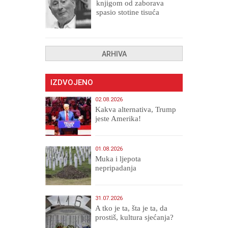
knjigom od zaborava
spasio stotine tisuća
drugih, prokletih i
uništenih
ARHIVA
IZDVOJENO
02.08.2026
Kakva alternativa, Trump
jeste Amerika!
01.08.2026
Muka i ljepota
nepripadanja
31.07.2026
A tko je ta, šta je ta, da
prostiš, kultura sjećanja?