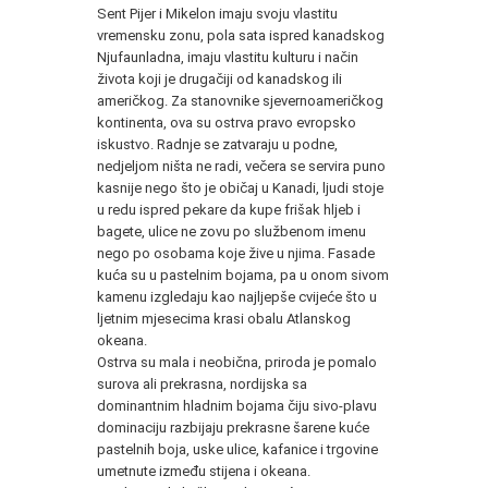
Sent Pijer i Mikelon imaju svoju vlastitu
vremensku zonu, pola sata ispred kanadskog
Njufaunladna, imaju vlastitu kulturu i način
života koji je drugačiji od kanadskog ili
američkog. Za stanovnike sjevernoameričkog
kontinenta, ova su ostrva pravo evropsko
iskustvo. Radnje se zatvaraju u podne,
nedjeljom ništa ne radi, večera se servira puno
kasnije nego što je običaj u Kanadi, ljudi stoje
u redu ispred pekare da kupe frišak hljeb i
bagete, ulice ne zovu po službenom imenu
nego po osobama koje žive u njima. Fasade
kuća su u pastelnim bojama, pa u onom sivom
kamenu izgledaju kao najljepše cvijeće što u
ljetnim mjesecima krasi obalu Atlanskog
okeana.
Ostrva su mala i neobična, priroda je pomalo
surova ali prekrasna, nordijska sa
dominantnim hladnim bojama čiju sivo-plavu
dominaciju razbijaju prekrasne šarene kuće
pastelnih boja, uske ulice, kafanice i trgovine
umetnute između stijena i okeana.