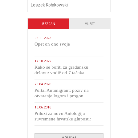
Leszek Kołakowski
BEZDAN
VIJESTI
06.11.2023
​Opet on ono svoje
17.10.2022
Kako se boriti za građansku
državu: vodič od 7 tačaka
28.04.2020
Portal Antimigrant: poziv na
otvaranje logora i progon
migranata poput bijesnih kerova
18.06.2016
Prilozi za novu Antologiju
suvremene hrvatske gluposti:
Kolinda i ekipa o navijačkim
huliganima