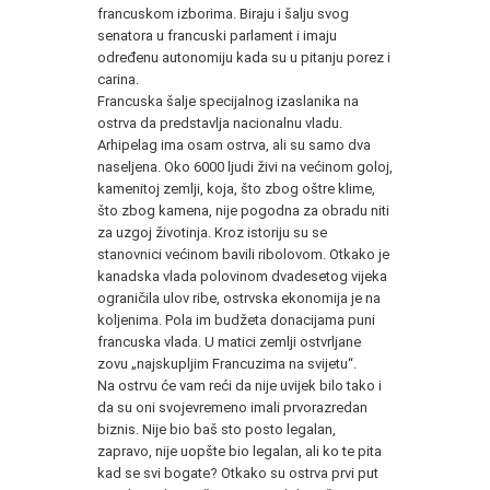
francuskom izborima. Biraju i šalju svog
senatora u francuski parlament i imaju
određenu autonomiju kada su u pitanju porez i
carina.
Francuska šalje specijalnog izaslanika na
ostrva da predstavlja nacionalnu vladu.
Arhipelag ima osam ostrva, ali su samo dva
naseljena. Oko 6000 ljudi živi na većinom goloj,
kamenitoj zemlji, koja, što zbog oštre klime,
što zbog kamena, nije pogodna za obradu niti
za uzgoj životinja. Kroz istoriju su se
stanovnici većinom bavili ribolovom. Otkako je
kanadska vlada polovinom dvadesetog vijeka
ograničila ulov ribe, ostrvska ekonomija je na
koljenima. Pola im budžeta donacijama puni
francuska vlada. U matici zemlji ostvrljane
zovu „najskupljim Francuzima na svijetu“.
Na ostrvu će vam reći da nije uvijek bilo tako i
da su oni svojevremeno imali prvorazredan
biznis. Nije bio baš sto posto legalan,
zapravo, nije uopšte bio legalan, ali ko te pita
kad se svi bogate? Otkako su ostrva prvi put