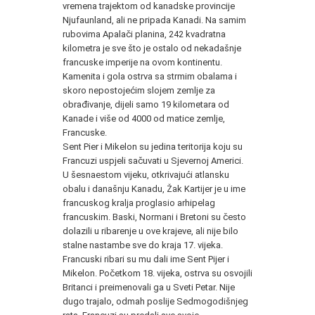
vremena trajektom od kanadske provincije
Njufaunland, ali ne pripada Kanadi. Na samim
rubovima Apalači planina, 242 kvadratna
kilometra je sve što je ostalo od nekadašnje
francuske imperije na ovom kontinentu.
Kamenita i gola ostrva sa strmim obalama i
skoro nepostojećim slojem zemlje za
obrađivanje, dijeli samo 19 kilometara od
Kanade i više od 4000 od matice zemlje,
Francuske.
Sent Pier i Mikelon su jedina teritorija koju su
Francuzi uspjeli sačuvati u Sjevernoj Americi.
U šesnaestom vijeku, otkrivajući atlansku
obalu i današnju Kanadu, Žak Kartijer je u ime
francuskog kralja proglasio arhipelag
francuskim. Baski, Normani i Bretoni su često
dolazili u ribarenje u ove krajeve, ali nije bilo
stalne nastambe sve do kraja 17. vijeka.
Francuski ribari su mu dali ime Sent Pijer i
Mikelon. Početkom 18. vijeka, ostrva su osvojili
Britanci i preimenovali ga u Sveti Petar. Nije
dugo trajalo, odmah poslije Sedmogodišnjeg