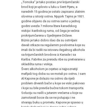
„Tomoka“ je tako postao prvi krijumčarski
brod koji je uplovio u luku u Sent Pijeru, a
narednih 15 godina je ostalo zapisano zlatnim
slovima u istoriji ostrva. Njujork Tajms je 1931.
godine objavio da su ostrva samo u jednoj
godini uvezla 7 miliona litara kanadskog
viskija i karibskog ruma, od čega je većina
prokrijumčarena u Sjedinjene Države.
Biznis je tako dobro išao da su ostrvljani
davali otkaze na regularnim poslovima koje su
imali da bi radili na istovaru ilegalnog alkohola
sa krijumčarskih brodova iz Kanade i sa
Kariba. Fabrike za preradu ribe su pretvarane u
skladišta ruma i viskija.
Šverc alkoholom je cvjetao a najpoznatiji
mafijaši tog doba su se motali po ostrvu. I sam
Al Kapone je dolazio na ostrvo da riješi
problem drvenih bačvi u koje se viski pakovao
i koje su bile previše bučne tokom transporta.
Soluciju su našli u jutanim vrećama u koje su
zamotavali boce da se ne polupaju i ne
stvaraju buku u prometu. Kapone je spavao u