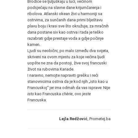
Brodice se ljuljuškaju u luci, većinom
podsjećaju na slavne dane krijumčarenja i
ribolova. Atlanski okean živi u harmoniji sa
ostrvima, za sunčanih dana primi blještavu
plavu boju i krasi sve što okružuje, za mračnih
dana postane siv kao ostrva i tada je teško
razabrati gdje prestaje voda a gdje počinje
kamen.
Ljudi su neobični, po malo između dva svijeta,
skriveni na ovom mjestu za koje većina ljudi
uopšte ne zna da postoji, žive svoj francuski
život na rubovima Kanade.
I naravno, nemojte napraviti grešku i reći
stanovnicima ostrva da je kod njih „isto kao u
Francuskoj“ jer ima odmah da vas isprave: Nije
isto
kao Francuska
chèrie
, ovo
jeste
Francuska.
Lejla Redžović
, Prometej.ba