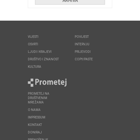
ARHIVA
VIJESTI
POVIJEST
OSVRTI
INTERVJU
LJUDI I KRAJEVI
PRIJEVODI
DRUŠTVO I ZNANOST
COPY/PASTE
KULTURA
PROMETEJ NA
DRUŠTVENIM
MREŽAMA
O NAMA
IMPRESSUM
KONTAKT
DONIRAJ
PRENOŠENJE