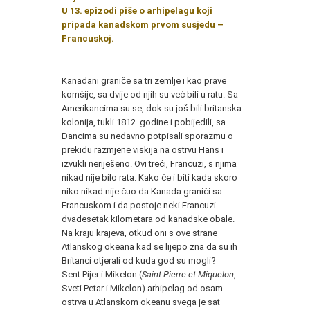
U 13. epizodi piše o arhipelagu koji
pripada kanadskom prvom susjedu –
Francuskoj.
Kanađani graniče sa tri zemlje i kao prave
komšije, sa dvije od njih su već bili u ratu. Sa
Amerikancima su se, dok su još bili britanska
kolonija, tukli 1812. godine i pobijedili, sa
Dancima su nedavno potpisali sporazmu o
prekidu razmjene viskija na ostrvu Hans i
izvukli neriješeno. Ovi treći, Francuzi, s njima
nikad nije bilo rata. Kako će i biti kada skoro
niko nikad nije čuo da Kanada graniči sa
Francuskom i da postoje neki Francuzi
dvadesetak kilometara od kanadske obale.
Na kraju krajeva, otkud oni s ove strane
Atlanskog okeana kad se lijepo zna da su ih
Britanci otjerali od kuda god su mogli?
Sent Pijer i Mikelon (
Saint-Pierre et Miquelon
,
Sveti Petar i Mikelon) arhipelag od osam
ostrva u Atlanskom okeanu svega je sat