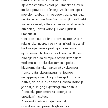
rata, Francuzi su predali sve svoje
sjevernoameričke kolonije Britancima a ovi su
im, kao pravi dobročinitelji, vratili Sent Pijer i
Mekelon. Ljubav im nije dugo trajala, Francuzi
su stali na stranu Amerikanaca u njihovoj borbi
za nezavisnost, a Britanci su zauzvrat osvojili
arhipelag, uništili koloniju i vratili ljude u
Francusku.
U narednih sto godina, ostrva su prelazila iz
ruke u ruku, nesretni ostrvljani nikad nisu znali
kad zalegnu uveče pod čijom će čizmom
ujutro osvanuti. Tukli su se Francuzi i Britanci
oko njih kao da su rajska ostrva u tropskim
vodama, a ne nekoliko kamenih peća u
hladnom Atlantiku. Nakon viševjekovnog
franko-britanskog natezanja i jednog
neuspjelog američkog pokušaja kupovine
ostrva, situacija je konačno riješena. Kolonija
je poslije Drugog svjetskog rata postala
francuska prekomorska teritorija sa
specijalnim statusom.
Stanovnici ostrva imaju francusko
državljanstvo i pravo da glasaju na