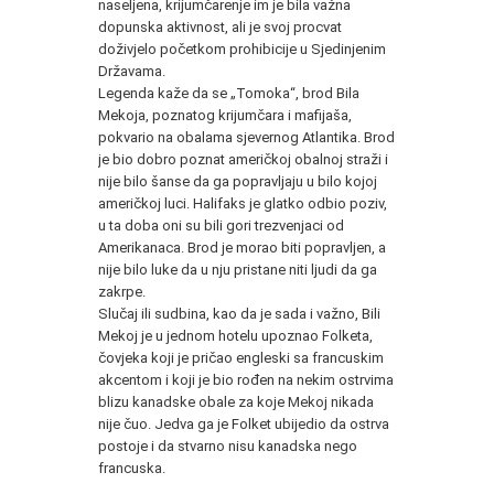
naseljena, krijumčarenje im je bila važna
dopunska aktivnost, ali je svoj procvat
doživjelo početkom prohibicije u Sjedinjenim
Državama.
Legenda kaže da se „Tomoka“, brod Bila
Mekoja, poznatog krijumčara i mafijaša,
pokvario na obalama sjevernog Atlantika. Brod
je bio dobro poznat američkoj obalnoj straži i
nije bilo šanse da ga popravljaju u bilo kojoj
američkoj luci. Halifaks je glatko odbio poziv,
u ta doba oni su bili gori trezvenjaci od
Amerikanaca. Brod je morao biti popravljen, a
nije bilo luke da u nju pristane niti ljudi da ga
zakrpe.
Slučaj ili sudbina, kao da je sada i važno, Bili
Mekoj je u jednom hotelu upoznao Folketa,
čovjeka koji je pričao engleski sa francuskim
akcentom i koji je bio rođen na nekim ostrvima
blizu kanadske obale za koje Mekoj nikada
nije čuo. Jedva ga je Folket ubijedio da ostrva
postoje i da stvarno nisu kanadska nego
francuska.