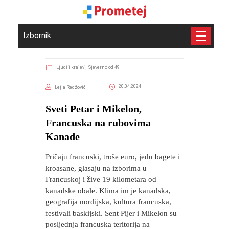
Izbornik
Ljudi i krajevi,
Sjeverno od 49
20.04.2024
Lejla Redžović
Sveti Petar i Mikelon,
Francuska na rubovima
Kanade
Pričaju francuski, troše euro, jedu bagete i
kroasane, glasaju na izborima u
Francuskoj i žive 19 kilometara od
kanadske obale. Klima im je kanadska,
geografija nordijska, kultura francuska,
festivali baskijski. Sent Pijer i Mikelon su
posljednja francuska teritorija na