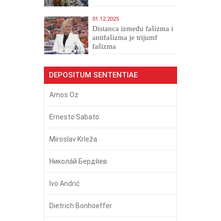
01.12.2025
Distanca između fašizma i
antifašizma je trijumf
fašizma
DEPOSITUM SENTENTIAE
Amos Oz
Ernesto Sabato
Miroslav Krleža
Никола́й Бердя́ев
Ivo Andrić
Dietrich Bonhoeffer