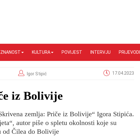
I ZNANOST
KULTURA
POVIJEST
INTERVJU
PRIJEVODI
17.04.2023
Igor Stipić
e iz Bolivije
krivena zemlja: Priče iz Bolivije“ Igora Stipića.
eta“, autor piše o spletu okolnosti koje su
u od Čilea do Bolivije