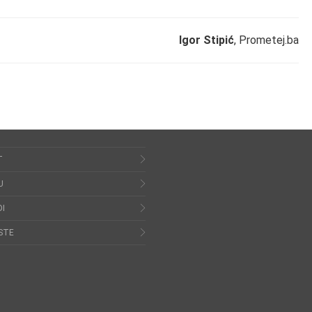
Igor Stipić
, Prometej.ba
T
U
I
STE