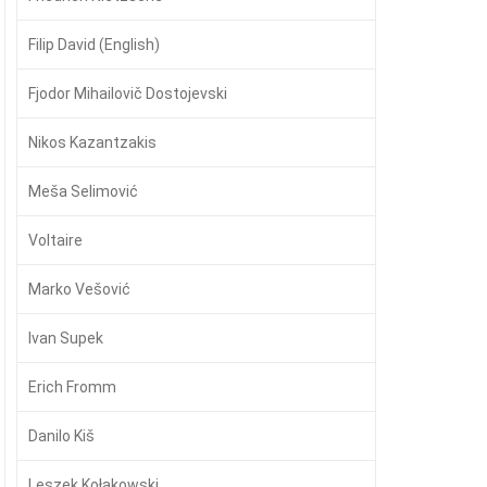
Filip David (English)
Fjodor Mihailovič Dostojevski
Nikos Kazantzakis
Meša Selimović
Voltaire
Marko Vešović
Ivan Supek
Erich Fromm
Danilo Kiš
Leszek Kołakowski