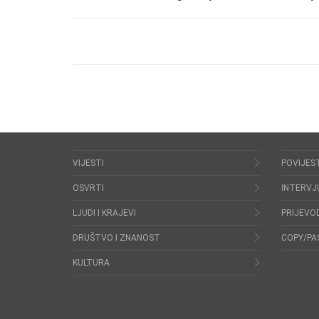
VIJESTI
POVIJES
OSVRTI
INTERVJ
LJUDI I KRAJEVI
PRIJEVOD
DRUŠTVO I ZNANOST
COPY/PA
KULTURA