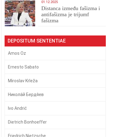
01.12.2025
Distanca između fašizma i
antifašizma je trijumf
fašizma
DEPOSITUM SENTENTIAE
Amos Oz
Ernesto Sabato
Miroslav Krleža
Никола́й Бердя́ев
Ivo Andrić
Dietrich Bonhoeffer
Friedrich Nietzsche