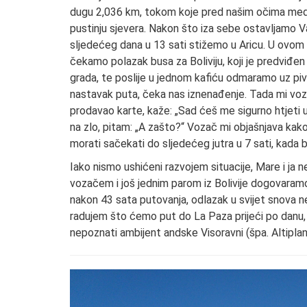
dugu 2,036 km, tokom koje pred našim očima medite
pustinju sjevera. Nakon što iza sebe ostavljamo 
sljedećeg dana u 13 sati stižemo u Aricu. U ovo
čekamo polazak busa za Boliviju, koji je predviđe
grada, te poslije u jednom kafiću odmaramo uz piv
nastavak puta, čeka nas iznenađenje. Tada mi vozač
prodavao karte, kaže: „Sad ćeš me sigurno htjeti u
na zlo, pitam: „A zašto?“ Vozač mi objašnjava kak
morati sačekati do sljedećeg jutra u 7 sati, kada b
Iako nismo ushićeni razvojem situacije, Mare i ja
vozačem i još jednim parom iz Bolivije dogovara
nakon 43 sata putovanja, odlazak u svijet snova 
radujem što ćemo put do La Paza prijeći po danu, 
nepoznati ambijent andske Visoravni (špa. Altiplan