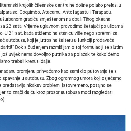
ranski krajolik čileanske centralne doline polako prelazi u
Valparaiso, Coquimbo, Atacamu, Antofagastu i Tarapacu,
m užurbanom gradiću smještenom na obali Tihog okeana
n za 22 sata. Vrijeme uglavnom provodimo šetajući po ulicama
o. U 21 sat, kada stižemo na stanicu više nego spremni za
 autobusa, koji je jutros na šalteru u funkciji prodavača
dariti!“ Dok s čuđenjem razmišljam o toj formulaciji te slutim
o još uvijek nema dovoljno putnika za polazak te kako ćemo
ismo trebali krenuti dalje.
 nenadanu promjenu prihvaćamo kao sami dio putovanja te s
mo spavanje u autobusu. Zbog ogromnog umora koji osjećamo
ne predstavlja nikakav problem. Istovremeno, potajno se
jer to znači da ću kroz prozor autobusa moći razgledati
o).