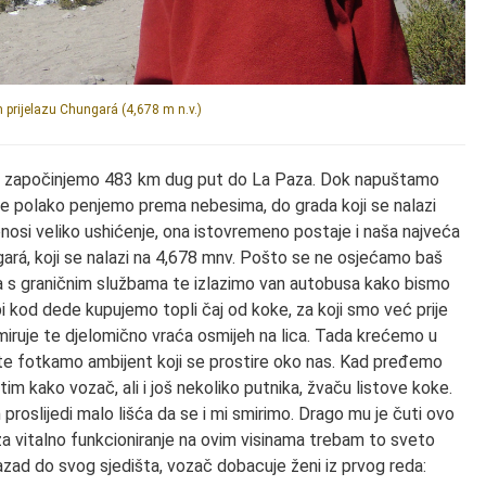
prijelazu Chungará (4,678 m n.v.)
ika, započinjemo 483 km dug put do La Paza. Dok napuštamo
se polako penjemo prema nebesima, do grada koji se nalazi
nosi veliko ushićenje, ona istovremeno postaje i naša najveća
gará, koji se nalazi na 4,678 mnv. Pošto se ne osjećamo baš
ra s graničnim službama te izlazimo van autobusa kako bismo
i kod dede kupujemo topli čaj od koke, za koji smo već prije
 smiruje te djelomično vraća osmijeh na lica. Tada krećemo u
 te fotkamo ambijent koji se prostire oko nas. Kad pređemo
tim kako vozač, ali i još nekoliko putnika, žvaču listove koke.
oslijedi malo lišća da se i mi smirimo. Drago mu je čuti ovo
a vitalno funkcioniranje na ovim visinama trebam to sveto
azad do svog sjedišta, vozač dobacuje ženi iz prvog reda: