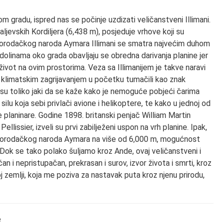
m gradu, ispred nas se počinje uzdizati veličanstveni Illimani.
aljevskih Kordiljera (6,438 m), posjeduje vrhove koji su
omorodačkog naroda Aymara Illimani se smatra najvećim duhom
dolinama oko grada obavljaju se obredna darivanja planine jer
ivot na ovim prostorima. Veza sa Illimanijem je takve naravi
klimatskim zagrijavanjem u početku tumačili kao znak
e su toliko jaki da se kaže kako je nemoguće pobjeći čarima
silu koja sebi privlači avione i helikoptere, te kako u jednoj od
ne planinare. Godine 1898. britanski penjač William Martin
ellissier, izveli su prvi zabilježeni uspon na vrh planine. Ipak,
orodačkog naroda Aymara na više od 6,000 m, mogućnost
Dok se tako polako šuljamo kroz Ande, ovaj veličanstveni i
an i nepristupačan, prekrasan i surov, izvor života i smrti, kroz
zemlji, koja me poziva za nastavak puta kroz njenu prirodu,
e