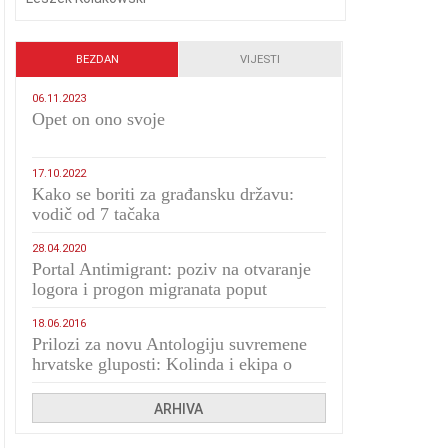
BEZDAN
VIJESTI
06.11.2023
​Opet on ono svoje
17.10.2022
Kako se boriti za građansku državu:
vodič od 7 tačaka
28.04.2020
Portal Antimigrant: poziv na otvaranje
logora i progon migranata poput
bijesnih kerova
18.06.2016
Prilozi za novu Antologiju suvremene
hrvatske gluposti: Kolinda i ekipa o
navijačkim huliganima
ARHIVA