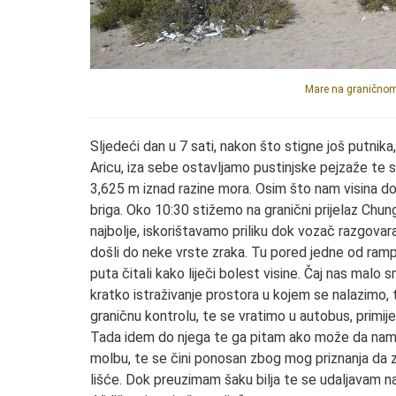
Mare na graničnom 
Sljedeći dan u 7 sati, nakon što stigne još putn
Aricu, iza sebe ostavljamo pustinjske pejzaže te 
3,625 m iznad razine mora. Osim što nam visina do
briga. Oko 10:30 stižemo na granični prijelaz Chun
najbolje, iskorištavamo priliku dok vozač razgova
došli do neke vrste zraka. Tu pored jedne od ramp
puta čitali kako liječi bolest visine. Čaj nas malo
kratko istraživanje prostora u kojem se nalazimo,
graničnu kontrolu, te se vratimo u autobus, primije
Tada idem do njega te ga pitam ako može da nam pr
molbu, te se čini ponosan zbog mog priznanja da z
lišće. Dok preuzimam šaku bilja te se udaljavam n