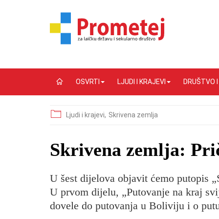
OSVRTI
LJUDI I KRAJEVI
DRUŠTVO 
Ljudi i krajevi,
Skrivena zemlja
​Skrivena zemlja: Prič
U šest dijelova objavit ćemo putopis „S
U prvom dijelu, „Putovanje na kraj svij
dovele do putovanja u Boliviju i o put