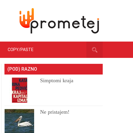
COPY/PASTE
(POD) RAZNO
Simptomi kraja
Ne pristajem!