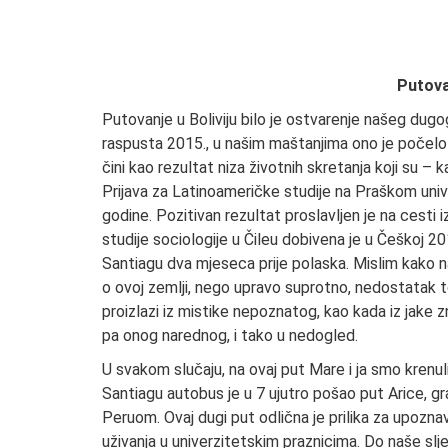
Putova
Putovanje u Boliviju bilo je ostvarenje našeg dug
raspusta 2015., u našim maštanjima ono je počelo 
čini kao rezultat niza životnih skretanja koji su –
Prijava za Latinoameričke studije na Praškom uni
godine. Pozitivan rezultat proslavljen je na cesti
studije sociologije u Čileu dobivena je u Češkoj 201
Santiagu dva mjeseca prije polaska. Mislim kako nas
o ovoj zemlji, nego upravo suprotno, nedostatak tog 
proizlazi iz mistike nepoznatog, kao kada iz jake zn
pa onog narednog, i tako u nedogled.
U svakom slučaju, na ovaj put Mare i ja smo krenul
Santiagu autobus je u 7 ujutro pošao put Arice, g
Peruom. Ovaj dugi put odlična je prilika za upozna
uživanja u univerzitetskim praznicima. Do naše s