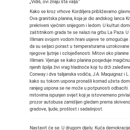
„Vidiš, ovi znaju šta valja.“
Kako se kroz vrhove Kordiljera približavamo glavno
Ova granitska planina, koja je dio andskog lanca Kr
prekriveni vječnim snijegom i ledom. U kulturi d
zaštitnikom grada te se nalazi na grbu La Paza. U 
Illimani svojom vodom hrani usjeve te omogućuje ž
da su seljaci porast u temperaturama uzrokovane 
njegove ljutnje i ozlojeđenosti. Mitovi oko planin
Illimani. Vjeruje se kako planina posjeduje magičnu 
njenih špilja živi vrag hladnoće koji tu drži zaleđe
Conway i dva talijanska vodiča, J.A. Maquignaz i L. P
kako su tokom uspona pronašli komad užeta dom
ranijeg uspona se ne može u potpunosti odbaciti. 
mitovima ispunjen svijet koji je istovremeno privlač
prozor autobusa zamišljen gledam prema skrivenoj 
gradove, ljude, prošlost i sadašnjost.
Nastavit će se. U drugom dijelu: Kuća demokracij