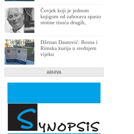
Čovjek koji je jednom
knjigom od zaborava spasio
stotine tisuća drugih,
prokletih i uništenih
Dženan Dautović: Bosna i
Rimska kurija u srednjem
vijeku
ARHIVA