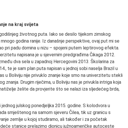
nje na kraj svijeta
ogodišnjeg životnog puta. Iako se desilo tijekom zimskog
mnogo godina ranije. Iz današnje perspektive, ovaj put mi se
 kao pri padu domina u nizu – spojeni putem leptirovog efekta.
verzitetu napisana je u sjevernim predgrađima Čikaga 2012.
 između dva sela u zapadnoj Hercegovini 2013. Školarina za
4., te je sam plan puta napisan u jednoj sobi naselja Brazil u
 u Boliviju nije privuklo znanje koje smo na univerzitetu stekli
znanja. Drugim riječima, u Boliviju nas je privukla intriga koja
atiželje želite da provjerite što se nalazi iza sljedećeg brda,
i jednog julskog ponedjeljka 2015. godine. S kolodvora u
rada smještenog na samom sjeveru Čilea, tik uz granicu s
vanje zemlje u kojoj studiramo, ali također i za početak
ljedeće stanice prelazimo dionicu južnoameričke autoceste