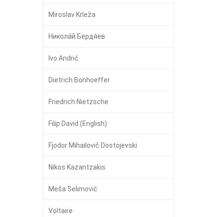
Miroslav Krleža
Никола́й Бердя́ев
Ivo Andrić
Dietrich Bonhoeffer
Friedrich Nietzsche
Filip David (English)
Fjodor Mihailovič Dostojevski
Nikos Kazantzakis
Meša Selimović
Voltaire