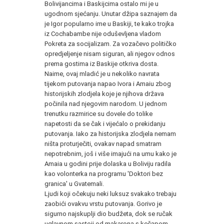
Bolivijancima i Baskijcima ostalo mi je u
ugodnom sjećanju. Unutar džipa saznajem da
je Igor popularno ime u Baskiji, te kako trojka
iz Cochabambe nije oduševljena vladom
Pokreta za socijalizam. Za vozačevo političko
opredjeljenje nisam siguran, ali njegov odnos
prema gostima iz Baskije otkriva dosta.
Naime, ovaj mladić je u nekoliko navrata
tijekom putovanja napao Ivora i Amaiu zbog
historijskih zlodjela koje je njihova država
počinila nad njegovim narodom. U jednom
trenutku razmirice su dovele do tolike
napetosti da se čak i vijećalo o prekidanju
putovanja. Iako za historijska zlodjela nemam
ništa proturječiti, ovakav napad smatram
nepotrebnim, još i više imajući na umu kako je
Amaia u godini prije dolaska u Boliviju radila
kao volonterka na programu 'Doktori bez
granica' u Gvatemali.
Ljudi koji očekuju neki luksuz svakako trebaju
zaobići ovakvu vrstu putovanja. Gorivo je
sigurno najskuplji dio budžeta, dok se ručak
uglavnom sastoji od makarona s kečapom.