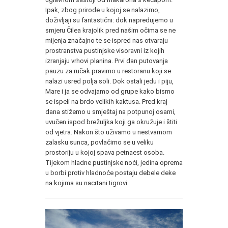
Ipak, zbog prirode u kojoj se nalazimo,
doživljaji su fantastični: dok napredujemo u
smjeru Čilea krajolik pred našim očima se ne
mijenja značajno te se ispred nas otvaraju
prostranstva pustinjske visoravni iz kojih
izranjaju vrhovi planina. Prvi dan putovanja
pauzu za ručak pravimo u restoranu koji se
nalazi usred polja soli. Dok ostali jedu i piju,
Mare i ja se odvajamo od grupe kako bismo
se ispeli na brdo velikih kaktusa. Pred kraj
dana stižemo u smještaj na potpunoj osami,
uvučen ispod brežuljka koji ga okružuje i štiti
od vjetra. Nakon što uživamo u nestvarnom
zalasku sunca, povlačimo se u veliku
prostoriju u kojoj spava petnaest osoba.
Tijekom hladne pustinjske noći, jedina oprema
u borbi protiv hladnoće postaju debele deke
na kojima su nacrtani tigrovi.