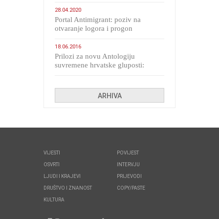
28.04.2020
Portal Antimigrant: poziv na
otvaranje logora i progon
migranata poput bijesnih kerova
18.06.2016
Prilozi za novu Antologiju
suvremene hrvatske gluposti:
Kolinda i ekipa o navijačkim
huliganima
ARHIVA
VIJESTI
POVIJEST
OSVRTI
INTERVJU
LJUDI I KRAJEVI
PRIJEVODI
DRUŠTVO I ZNANOST
COPY/PASTE
KULTURA