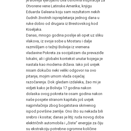
je Bolivija vjerojatno bila osnovna inspiracija za
Otvorene vene Latinske Amerike, knjigu
Eduarda Galeana koju sam rezultatom nekih
čudnih životnih isprepletanja jednog dana u
ruke dobio od drugara iz Brestovskog kod
Kiseljaka.
Danas, mnogo godina poslije ali opet uz sliku
vlakova, iz svoje sobe u Mostaru i dalje
razmišljam o težnji Bolivije iz vremena
vladavine Pokreta za socijalizam da prevaziđe
lokalni, ali i globalni kontekst unutar kojega je
nastala kao moderna država. Iako još uvijek
nisam dokučio neki veliki odgovor na ovo
pitanje, mojim umom vlada osjećaj
razočarenja. Dok gledam izdaleka, žao mi je
vidjeti kako je Bolivija 17 godina nakon
dolaska ovog pokreta te osam godina nakon
naše posjete stranom kapitalu još uvijek
najprivlačnija zbog bogatstava skrivenog
ispod površine zemlje. Ono što su nekada bili
srebro i kositar, danas je litij: ruda novog doba
električnih automobila i „čiste“ energije za čiju
su ekstrakciju potrebne ogromne količine