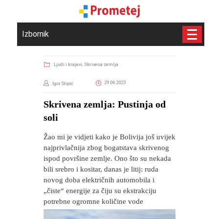
Izbornik
Ljudi i krajevi,
Skrivena zemlja
29.06.2023
Igor Stipić
​Skrivena zemlja: Pustinja od
soli
Žao mi je vidjeti kako je Bolivija još uvijek
najprivlačnija zbog bogatstava skrivenog
ispod površine zemlje. Ono što su nekada
bili srebro i kositar, danas je litij: ruda
novog doba električnih automobila i
„čiste“ energije za čiju su ekstrakciju
potrebne ogromne količine vode