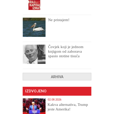
Ne pristajem!
Čovjek koji je jednom
knjigom od zaborava
spasio stotine tisuća
drugih, prokletih i
uništenih
ARHIVA
IZDVOJENO
02.08.2026
Kakva alternativa, Trump
jeste Amerika!