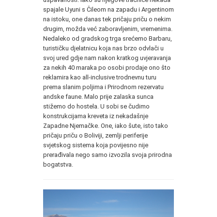
spajale Uyuni s Čileom na zapadu i Argentinom
na istoku, one danas tek pričaju priču o nekim
drugim, možda već zaboravljenim, vremenima.
Nedaleko od gradskog trga srećemo Barbaru,
turističku djelatnicu koja nas brzo odvlači u
svoj ured gdje nam nakon kratkog uvjeravanja
za nekih 40 maraka po osobi prodaje ono što
reklamira kao all-inclusive trodnevnu turu
prema slanim poljima i Prirodnom rezervatu
andske faune. Malo prije zalaska sunca
stižemo do hostela. U sobi se čudimo
konstrukcijama kreveta iz nekadašnje
Zapadne Njemačke. One, iako šute, isto tako
pričaju priču o Boliviji, zemlji periferije
svjetskog sistema koja povijesno nije
prerađivala nego samo izvozila svoja prirodna
bogatstva.