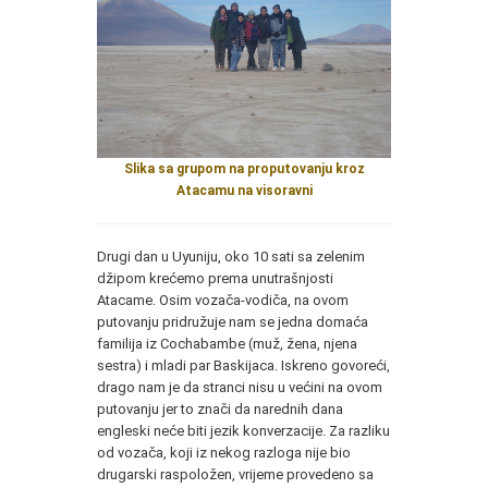
Slika sa grupom na proputovanju kroz
Atacamu na visoravni
Drugi dan u Uyuniju, oko 10 sati sa zelenim
džipom krećemo prema unutrašnjosti
Atacame. Osim vozača-vodiča, na ovom
putovanju pridružuje nam se jedna domaća
familija iz Cochabambe (muž, žena, njena
sestra) i mladi par Baskijaca. Iskreno govoreći,
drago nam je da stranci nisu u većini na ovom
putovanju jer to znači da narednih dana
engleski neće biti jezik konverzacije. Za razliku
od vozača, koji iz nekog razloga nije bio
drugarski raspoložen, vrijeme provedeno sa