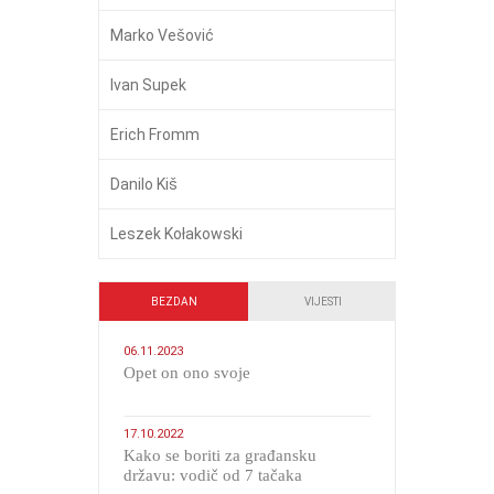
Marko Vešović
Ivan Supek
Erich Fromm
Danilo Kiš
Leszek Kołakowski
BEZDAN
VIJESTI
06.11.2023
​Opet on ono svoje
17.10.2022
Kako se boriti za građansku
državu: vodič od 7 tačaka