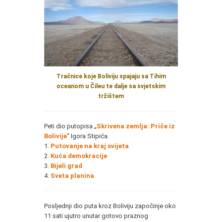
Tračnice koje Boliviju spajaju sa Tihim
oceanom u Čileu te dalje sa svjetskim
tržištem
Peti dio putopisa „
Skrivena zemlja: Priče iz
Bolivije
“ Igora Stipića.
1.
Putovanje na kraj svijeta
2.
Kuća demokracije
3.
Bijeli grad
4.
Sveta planina
Posljednji dio puta kroz Boliviju započinje oko
11 sati ujutro unutar gotovo praznog