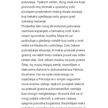
putovanja. Tijekom večeri, zbog zvukova koje
proizvodi moj stomak u spavaćoj sobi
postajem predmetom malog rituala zezanja
koji itekako ujedinjuje našu grupu pred
sutrašnji rastanak.
Posljednji dan ovog all-inclusive putovanja
završava kupanjem u termalnoj vodi. Kako
nisam sposoban nizašta, Mare mi se
pridružuje u gledanju ostalih koji sada u vodi
vrište od hladnoće i ushićenja. Dok čekam
poboljšanje situacije, ili makar polazak prema
granici, na nekih tristo metara pored nas vidim
teretni vlak. Dok slikam mašinu na putu prema
Čileu, toj mojoj drugoj zemlji, razmišljam o
vlakovima duhova iz dokumentaraca Patricia
Guzmana. Oni se sada nadovezuju na
osjećanja iz Potosija te u svojim vagonima
nose mračnu slutnju: tijekom povijesti vlakovi
su prelazili granice južnoameričkih zemalja
bez mnogo nadgledanja i dozvola dok su iz
ovog svijeta odnosili, a odnose i danas,
njegova prirodna bogatstva. Razmišljam kako