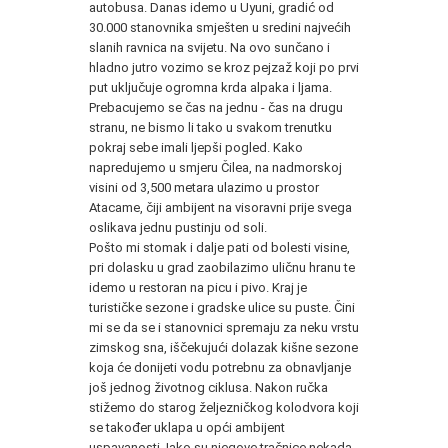
autobusa. Danas idemo u Uyuni, gradić od
30.000 stanovnika smješten u sredini najvećih
slanih ravnica na svijetu. Na ovo sunčano i
hladno jutro vozimo se kroz pejzaž koji po prvi
put uključuje ogromna krda alpaka i ljama.
Prebacujemo se čas na jednu - čas na drugu
stranu, ne bismo li tako u svakom trenutku
pokraj sebe imali ljepši pogled. Kako
napredujemo u smjeru Čilea, na nadmorskoj
visini od 3,500 metara ulazimo u prostor
Atacame, čiji ambijent na visoravni prije svega
oslikava jednu pustinju od soli.
Pošto mi stomak i dalje pati od bolesti visine,
pri dolasku u grad zaobilazimo uličnu hranu te
idemo u restoran na picu i pivo. Kraj je
turističke sezone i gradske ulice su puste. Čini
mi se da se i stanovnici spremaju za neku vrstu
zimskog sna, iščekujući dolazak kišne sezone
koja će donijeti vodu potrebnu za obnavljanje
još jednog životnog ciklusa. Nakon ručka
stižemo do starog željezničkog kolodvora koji
se također uklapa u opći ambijent
uspavanosti. Iako su njegove tračnice nekada