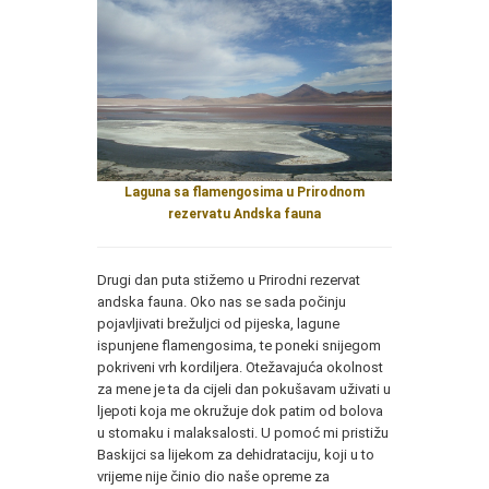
Laguna sa flamengosima u Prirodnom
rezervatu Andska fauna
Drugi dan puta stižemo u Prirodni rezervat
andska fauna. Oko nas se sada počinju
pojavljivati brežuljci od pijeska, lagune
ispunjene flamengosima, te poneki snijegom
pokriveni vrh kordiljera. Otežavajuća okolnost
za mene je ta da cijeli dan pokušavam uživati u
ljepoti koja me okružuje dok patim od bolova
u stomaku i malaksalosti. U pomoć mi pristižu
Baskijci sa lijekom za dehidrataciju, koji u to
vrijeme nije činio dio naše opreme za