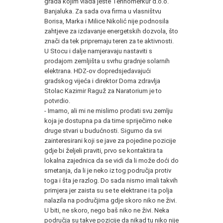
grada kojim vlada jeste Tehnomerkur d.o.o.
Banjaluka. Za sada ova firma u vlasništvu
Borisa, Marka i Milice Nikolić nije podnosila
zahtjeve za izdavanje energetskih dozvola, što
znači da tek pripremaju teren za te aktivnosti.
U Stocu i dalje namjeravaju nastaviti s
prodajom zemljišta u svrhu gradnje solarnih
elektrana. HDZ-ov dopredsjedavajući
gradskog vijeća i direktor Doma zdravlja
Stolac Kazimir Raguž za Naratorium je to
potvrdio.
- Imamo, ali mi ne mislimo prodati svu zemlju
koja je dostupna pa da time spriječimo neke
druge stvari u budućnosti. Sigurno da svi
zainteresirani koji se jave za pojedine pozicije
gdje bi željeli praviti, prvo se kontaktira ta
lokalna zajednica da se vidi da li može doći do
smetanja, da li je neko iz tog područja protiv
toga i šta je razlog. Do sada nismo imali takvih
primjera jer zaista su se te elektrane i ta polja
nalazila na područjima gdje skoro niko ne živi.
U biti, ne skoro, nego baš niko ne živi. Neka
područja su takve pozicije da nikad tu niko nije