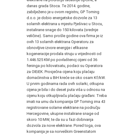
danas grada Stoca. Te 2014. godine,
zabilježeno je u ovom registru, GP Toming
d.o.o. je dobio energetske dozvole za 13
solarnih elektrana u mjestu Pješivac u Stocu,
instalirane snage do 150 kilovata (srednje
veličine). Samo prošle godine ova firma je iz
ovih 13 solarnih elektrana Operatoru za
obnovljive izvore energije i efikasne
kogeneracije prodala struju u vrijednosti od
1.446.525 KM po povlaštenoj cijeni od 36
feninga po kilovatsatu, podaci su Operatora
za OIEiEK. Prosječna cijena koju plaćaju
domaćinstva u BiH kreće se oko osam Kf/kW.
U prvim godinama rada ovih solarki, otkupna
cijena je bila i do deset puta viša u odnosu na
cijenu koju otkupljivaču plaćaju građani. Treba
imati na umu da kompanija GP Toming ima 43
registrovane solarne elektrane na području
Hercegovine, ukupne instalirane snage od
skoro 10 MW, te da su u fazi dobivanja
dozvola za nove elektrane. Pored toga, ova
kompanija je sa norveškim Greenstatom