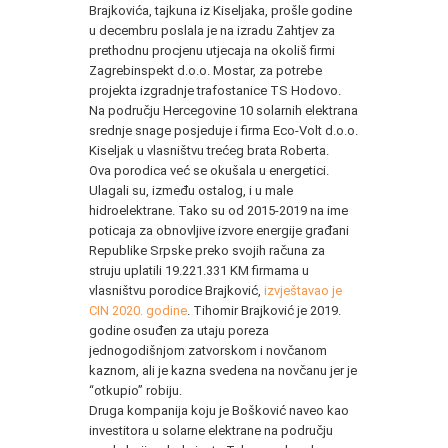
Brajkovića, tajkuna iz Kiseljaka, prošle godine
u decembru poslala je na izradu Zahtjev za
prethodnu procjenu utjecaja na okoliš firmi
Zagrebinspekt d.o.o. Mostar, za potrebe
projekta izgradnje trafostanice TS Hodovo.
Na području Hercegovine 10 solarnih elektrana
srednje snage posjeduje i firma Eco-Volt d.o.o.
Kiseljak u vlasništvu trećeg brata Roberta.
Ova porodica već se okušala u energetici.
Ulagali su, između ostalog, i u male
hidroelektrane. Tako su od 2015-2019 na ime
poticaja za obnovljive izvore energije građani
Republike Srpske preko svojih računa za
struju uplatili 19.221.331 KM firmama u
vlasništvu porodice Brajković,
izvještavao je
CIN 2020. godine
. Tihomir Brajković je 2019.
godine osuđen za utaju poreza
jednogodišnjom zatvorskom i novčanom
kaznom, ali je kazna svedena na novčanu jer je
“otkupio” robiju.
Druga kompanija koju je Bošković naveo kao
investitora u solarne elektrane na području