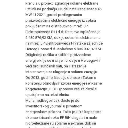
krenula u projekt izgradnje solarne elektrane
Petjink na području Gruda instalirane snage 45
MW. U 2021. godini privilegovanim
proizvođačima električne energije iz solara
priključenim na distributivnoj mreži JP
Elektroprivreda BiH d.d. Sarajevo isplaćeno je
2.480.876,92 KM, dok je solarnim elektranama
na mreži JP Elektroprivreda Hrvatske zajednice
Herceg Bosne d.d. isplaćeno 9.986.902,07 KM.
Očigledna razlika u količini proizvedene
energije krije se u činjenici da je u Hercegovini
veći broj sunčanih sati, pa i izraženije
interesovanje za ulaganje u solarnu energiju.
Od 2013. godine, kada je donesen Zakon o
korištenju obnovljivih izvora energije i efikasne
kogeneracije u FBiH (ponovo vas za detalje
upućujemo na tekst Almira
Muhamedbegovića), došlo je do
investitorskog „buma“ u privatnom
energetskom sektoru. Tako je klika kapitalista
skoncentrisanih oko EP BiH ulagala i u male
hidroelektrane i u solarne elektrane, dok su