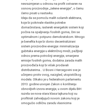
nesrazmjeran u odnosu na profit ostvaren na
osnovu proizvodnje „zelene energije“, o čemu
ćemo pisati u nastavku.
Ideja da se pomoću malih solarnih elektrana,
koje bi pokrivale vlastite potrebe
domaćinstava, rastereti energetski sistem koji
počiva na spaljivanju fosilnih goriva, čini se
optimalnom i potpuno demokratskom. Mnogo
je benefita koje bi donio decentralizirani
sistem proizvodne energije: minimalizacija
gubitaka energije u električnoj mreži, pažljiviji
odnos prema potrošnji energije, smanjene
emisije fosilnih goriva, dodatna zarada malih
proizvođača koji bi višak prodavali
distributerima... U Bosni i Hercegovini sve je
učinjeno protiv ovog, naizgled, utopističkog
modela. Otkako je u federalnom parlamentu
2013. godine usvojen Zakon o korištenju
obnovljivih izvora energije, u ovom dijelu BiH
razvila se nova-stara klasa tajkuna koji su
profitirali zahvaljujući novom zakonu koji je
omogućio odličnu zaradu vlasnicima