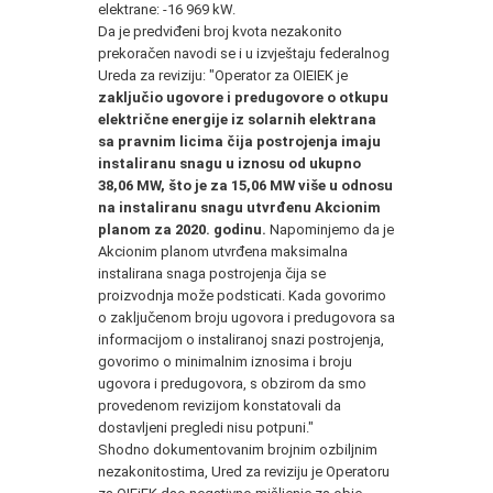
elektrane: -16 969 kW.
Da je predviđeni broj kvota nezakonito
prekoračen navodi se i u izvještaju federalnog
Ureda za reviziju: "Operator za OIEIEK je
zaključio ugovore i predugovore o otkupu
električne energije iz solarnih elektrana
sa pravnim licima čija postrojenja imaju
instaliranu snagu u iznosu od ukupno
38,06 MW, što je za 15,06 MW više u odnosu
na instaliranu snagu utvrđenu Akcionim
planom za 2020. godinu.
Napominjemo da je
Akcionim planom utvrđena maksimalna
instalirana snaga postrojenja čija se
proizvodnja može podsticati. Kada govorimo
o zaključenom broju ugovora i predugovora sa
informacijom o instaliranoj snazi postrojenja,
govorimo o minimalnim iznosima i broju
ugovora i predugovora, s obzirom da smo
provedenom revizijom konstatovali da
dostavljeni pregledi nisu potpuni."
Shodno dokumentovanim brojnim ozbiljnim
nezakonitostima, Ured za reviziju je Operatoru