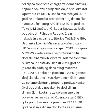
od cijena električne energije za domaćinstva),
najbolje pokazuje činjenica da je bivši direktor
Operatora za OIEiEK Boriša Misirača još 2019.
godine prekoračio predviđeni broj dinamičkih
kvota iz ažuriranog APOEF-a iz 2018. godine.
Tako je Misirača, bivši kadar Saveza za bolju
budućnost - Fahrudin Radončić, sin
nekadašnje uticajne tužiteljice Tužilaštva BiH,
Jadranke Lokmić Misirače, također blizak
HDZ-ovim krugovima, s krajem 2019. dodijelio
6523 kW kvota viška. Ovu protivzakonitu
dodjelu dinamičkih kvota za solarne elektrane
Misirača je nastavio i u toku 2020. godine
(skoro do zadnjeg dana svog mandata -
14.12.2020.), tako da je na kraju 2020. godine
dodjelio ukupno 16969 kW dinamičkih kvota
za solarne elektrane potpuno protivzakonito.
Ovaj podatak o nezakonito dodjeljnim
dinamičkim kvotama za solarnu energiju
objavljen je i na stranici Operatora za OIEiEK,
gdje je i prikazano da je na dan 31.12.2020.
godine stanje dinamičkih kvota za solarne