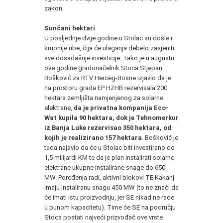
zakon.
Sunčani hektari
U posljednje dvije godine u Stolac su došle i
krupnije ribe, čija će ulaganja debelo zasjeniti
sve dosadašnje investicije. Tako je u augustu
ove godine gradonačelnik Stoca Stjepan
Bošković za RTV Herceg-Bosne izjavio da je
na prostoru grada EP HZHB rezervisala 200
hektara zemljišta namjenjenog za solarne
elektrane,
da je privatna kompanija Eco-
Wat kupila 90 hektara, dok je Tehnomerkur
iz Banja Luke rezervisao 350 hektara, od
kojih je realizirano 157 hektara
. Bošković je
tada najavio da će u Stolac biti investirano do
1,5 milijardi KM te da je plan instalirati solarne
elektrane ukupne instalirane snage do 650
MW. Poređenja radi, aktivni blokovi TE Kakanj
imaju instaliranu snagu 450 MW (to ne znači da
će imati istu proizvodnju, jer SE nikad ne rade
u punom kapacitetu). Time će SE na području
Stoca postati najveći prizvođač ove vrste