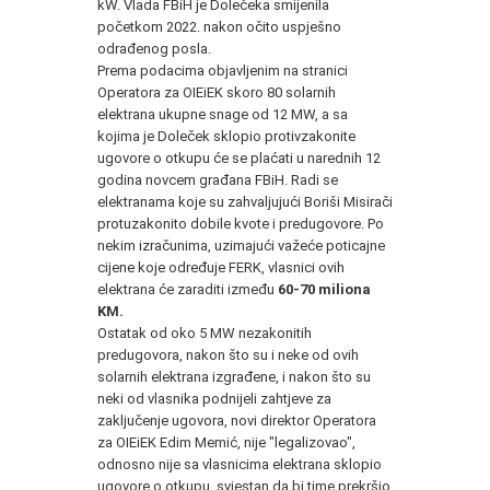
kW. Vlada FBiH je Dolečeka smijenila
početkom 2022. nakon očito uspješno
odrađenog posla.
Prema podacima objavljenim na stranici
Operatora za OIEiEK skoro 80 solarnih
elektrana ukupne snage od 12 MW, a sa
kojima je Doleček sklopio protivzakonite
ugovore o otkupu će se plaćati u narednih 12
godina novcem građana FBiH. Radi se
elektranama koje su zahvaljujući Boriši Misirači
protuzakonito dobile kvote i predugovore. Po
nekim izračunima, uzimajući važeće poticajne
cijene koje određuje FERK, vlasnici ovih
elektrana će zaraditi između
60-70 miliona
KM.
Ostatak od oko 5 MW nezakonitih
predugovora, nakon što su i neke od ovih
solarnih elektrana izgrađene, i nakon što su
neki od vlasnika podnijeli zahtjeve za
zaključenje ugovora, novi direktor Operatora
za OIEiEK Edim Memić, nije "legalizovao",
odnosno nije sa vlasnicima elektrana sklopio
ugovore o otkupu, svjestan da bi time prekršio