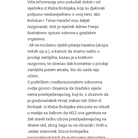
Više informacija smo pokušali dobiti i od
vijećnika iz Kluba Bošnjaka, koji su djelovali
potpuno neobaviješteno o ovoj temi. Alis
Boloban i Timur Haračić nisu željeli
razgovarati, dok je vijećnik Adnan Frenjo
ilustrativno opisao odnose u gradskim
organima:
- Mi ne možemo riješiti pitanje harema (ukopa
mrtvih op.a.), a kamoli da znamo nešto o
prodaji zemljišta, kazao je u kratkom
razgovoru, te obećao dati komentar o prodaji
zemljišta putem emaila, što do sada nije
učinio.
O političkim i međunacionalnim odnosima
ovdje govori i činjenica da Gradsko vijeće
nema predsjedavajućeg, koji bi, s obzirom da
je gradonačelnik Hrvat, trebao biti Srbin ili
Bošnjak. Iz Kluba Bošnjaka više puta su izlazili
u medije sa žalbom da HDZ-ova garnitura ne
želi staviti tačku izbora predsjedavajućeg na
dnevni red, zbog čega su se obraćali i OHR-u.
Jedan stanovnik Stoca bošnjačke
nacionalnosti tvrdi da je stvorena atmosfera