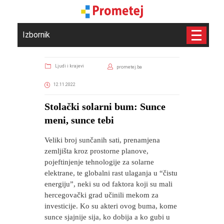
Izbornik
Ljudi i krajevi
prometej.ba
12.11.2022
​Stolački solarni bum: Sunce
meni, sunce tebi
Veliki broj sunčanih sati, prenamjena
zemljišta kroz prostorne planove,
pojeftinjenje tehnologije za solarne
elektrane, te globalni rast ulaganja u “čistu
energiju”, neki su od faktora koji su mali
hercegovački grad učinili mekom za
investicije. Ko su akteri ovog buma, kome
sunce sjajnije sija, ko dobija a ko gubi u