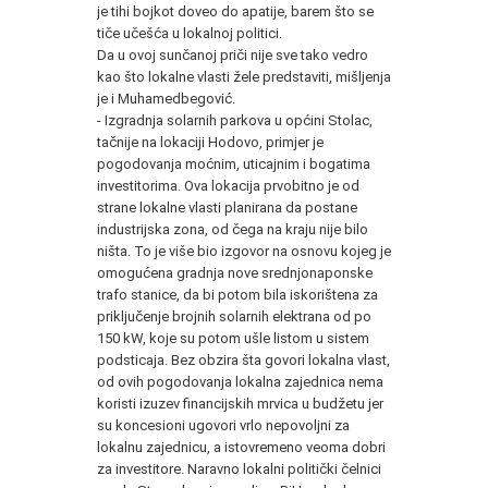
je tihi bojkot doveo do apatije, barem što se
tiče učešća u lokalnoj politici.
Da u ovoj sunčanoj priči nije sve tako vedro
kao što lokalne vlasti žele predstaviti, mišljenja
je i Muhamedbegović.
- Izgradnja solarnih parkova u općini Stolac,
tačnije na lokaciji Hodovo, primjer je
pogodovanja moćnim, uticajnim i bogatima
investitorima. Ova lokacija prvobitno je od
strane lokalne vlasti planirana da postane
industrijska zona, od čega na kraju nije bilo
ništa. To je više bio izgovor na osnovu kojeg je
omogućena gradnja nove srednjonaponske
trafo stanice, da bi potom bila iskorištena za
priključenje brojnih solarnih elektrana od po
150 kW, koje su potom ušle listom u sistem
podsticaja. Bez obzira šta govori lokalna vlast,
od ovih pogodovanja lokalna zajednica nema
koristi izuzev financijskih mrvica u budžetu jer
su koncesioni ugovori vrlo nepovoljni za
lokalnu zajednicu, a istovremeno veoma dobri
za investitore. Naravno lokalni politički čelnici