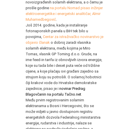
novoizgrađenih solarnih elektrana, a o čemu je
prošle godine
na portalu Nomad pisao inžinjer
elektroenergetike i energetski analitičar, Almir
Muhamedbegović
.
Još 2014. godine, kada je instaliranje
fotonaponskih panela u BiH tek bilo u
povojima,
Centar za istraživačko novinarstvo je
objavio članak
o dobroj zaradi vlasnika
solarnih elektrana, među kojima je Miro
Tomas, vlasnik GP Toming d.o.o. Grude, na
ime feed-in tarifa iz obnovljivih izvora energije,
koje su tada bile i deset puta veće od tržišne
cijene, a koje plaćaju svi građani zajedno sa
strujom koju su potrošili. O solarnoj hobotnici
čiji krakovi vode do Hrvatske demokratske
zajednice, pisao je i
novinar Predrag
Blagovčanin na portalu Tačno.net
.
Među prvim registrovanim solarnim
elektranama u Bosni i Hercegovini, što se
može vidjeti u javno dostupnom registru
energetskih dozvola Federalnog ministarstva
energije, rudarstva i industrije, nalaze se
elektrane na području tadašnje općine, a