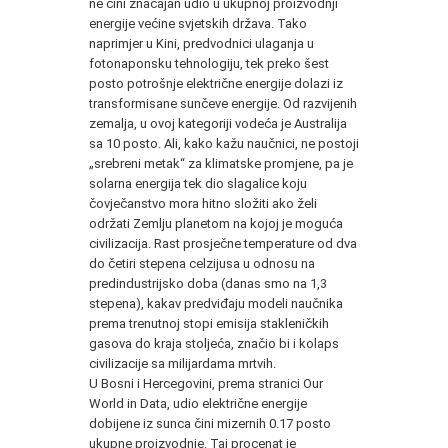
ne čini značajan udio u ukupnoj proizvodnji
energije većine svjetskih država. Tako
naprimjer u Kini, predvodnici ulaganja u
fotonaponsku tehnologiju, tek preko šest
posto potrošnje električne energije dolazi iz
transformisane sunčeve energije. Od razvijenih
zemalja, u ovoj kategoriji vodeća je Australija
sa 10 posto. Ali, kako kažu naučnici, ne postoji
„srebreni metak“ za klimatske promjene, pa je
solarna energija tek dio slagalice koju
čovječanstvo mora hitno složiti ako želi
održati Zemlju planetom na kojoj je moguća
civilizacija. Rast prosječne temperature od dva
do četiri stepena celzijusa u odnosu na
predindustrijsko doba (danas smo na 1,3
stepena), kakav predviđaju modeli naučnika
prema trenutnoj stopi emisija stakleničkih
gasova do kraja stoljeća, značio bi i kolaps
civilizacije sa milijardama mrtvih.
U Bosni i Hercegovini, prema stranici Our
World in Data, udio električne energije
dobijene iz sunca čini mizernih 0.17 posto
ukupne proizvodnje. Taj procenat je