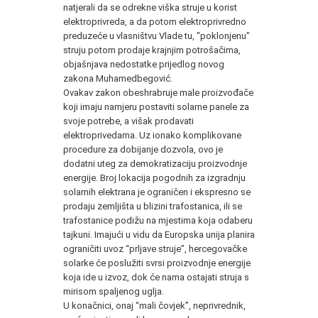
natjerali da se odrekne viška struje u korist
elektroprivreda, a da potom elektroprivredno
preduzeće u vlasništvu Vlade tu, "poklonjenu"
struju potom prodaje krajnjim potrošačima,
objašnjava nedostatke prijedlog novog
zakona Muhamedbegović.
Ovakav zakon obeshrabruje male proizvođače
koji imaju namjeru postaviti solarne panele za
svoje potrebe, a višak prodavati
elektroprivedama. Uz ionako komplikovane
procedure za dobijanje dozvola, ovo je
dodatni uteg za demokratizaciju proizvodnje
energije. Broj lokacija pogodnih za izgradnju
solarnih elektrana je ograničen i ekspresno se
prodaju zemljišta u blizini trafostanica, ili se
trafostanice podižu na mjestima koja odaberu
tajkuni. Imajući u vidu da Europska unija planira
ograničiti uvoz “prljave struje”, hercegovačke
solarke će poslužiti svrsi proizvodnje energije
koja ide u izvoz, dok će nama ostajati struja s
mirisom spaljenog uglja.
U konačnici, onaj “mali čovjek”, neprivrednik,