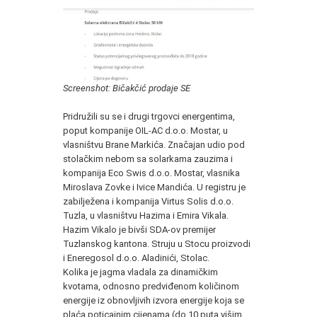
Screenshot: Bičakčić prodaje SE
Pridružili su se i drugi trgovci energentima,
poput kompanije OIL-AC d.o.o. Mostar, u
vlasništvu Brane Markića. Značajan udio pod
stolačkim nebom sa solarkama zauzima i
kompanija Eco Swis d.o.o. Mostar, vlasnika
Miroslava Zovke i Ivice Mandića. U registru je
zabilježena i kompanija Virtus Solis d.o.o.
Tuzla, u vlasništvu Hazima i Emira Vikala.
Hazim Vikalo je bivši SDA-ov premijer
Tuzlanskog kantona. Struju u Stocu proizvodi
i Eneregosol d.o.o. Aladinići, Stolac.
Kolika je jagma vladala za dinamičkim
kvotama, odnosno predviđenom količinom
energije iz obnovljivih izvora energije koja se
plaća poticajnim cijenama (do 10 puta višim