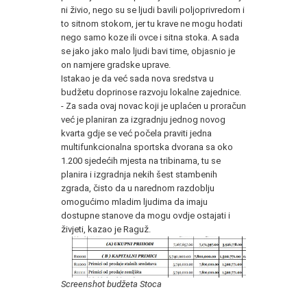
ni živio, nego su se ljudi bavili poljoprivredom i
to sitnom stokom, jer tu krave ne mogu hodati
nego samo koze ili ovce i sitna stoka. A sada
se jako jako malo ljudi bavi time, objasnio je
on namjere gradske uprave.
Istakao je da već sada nova sredstva u
budžetu doprinose razvoju lokalne zajednice.
- Za sada ovaj novac koji je uplaćen u proračun
već je planiran za izgradnju jednog novog
kvarta gdje se već počela praviti jedna
multifunkcionalna sportska dvorana sa oko
1.200 sjedećih mjesta na tribinama, tu se
planira i izgradnja nekih šest stambenih
zgrada, čisto da u narednom razdoblju
omogućimo mladim ljudima da imaju
dostupne stanove da mogu ovdje ostajati i
živjeti, kazao je Raguž.
Screenshot budžeta Stoca