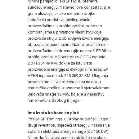
njihovi parnjaci bliski EP HZHB preferirali
sunčevu energiju. Naravno, ova konstatacija je
generalizacija, ali ako uzmemo brojke
isplaćenih sredstava privilegovanim
proizvođačima u prošloj godini, odnosno
kompanijama u privatnom vlasništvu koje
proizvode struju iz obnovljivih izvora energije,
obrazac se jasno nazire. Naime, povlaštenim
proizvođačima hidroenergije na mreži EP BiH u
prošloj godini je Operator za OIEiEK isplatio
2.011.354,49 KM, dok je za istu vrstu
proizvedene energije iz elektrana na mreži EP
HZHB isplaćeno tek 225.069,32 KM. Ulaganja
privatnih firmi u vjetroenergiju su na nivou
statističke greške, izuzmemo li vjetroelektranu
Jelovača snage 36 MW, koja je u vlasništvu
firme FEAL iz Širokog Brijega.
Ima kvota ko hoće da plati
Poslije GP Tominga, u Stolac su počeli ulagati i
drugi investitori, slijedeći strategiju instaliranja
solarnih elektrana srednje snage (do 150 kW).
Na području cijele zemlje zabilježen je skok