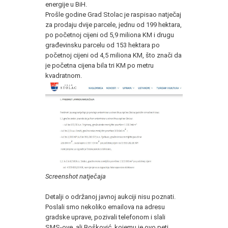
energije u BiH.
Prošle godine Grad Stolac je raspisao natječaj
za prodaju dvije parcele, jednu od 199 hektara,
po početnoj cijeni od 5,9 miliona KM i drugu
građevinsku parcelu od 153 hektara po
početnoj cijeni od 4,5 miliona KM, što znači da
je početna cijena bila tri KM po metru
kvadratnom.
Screenshot natječaja
Detalji o održanoj javnoj aukciji nisu poznati.
Poslali smo nekoliko emailova na adresu
gradske uprave, pozivali telefonom i slali
SMS-ove, ali Bošković, kojemu je ovo peti