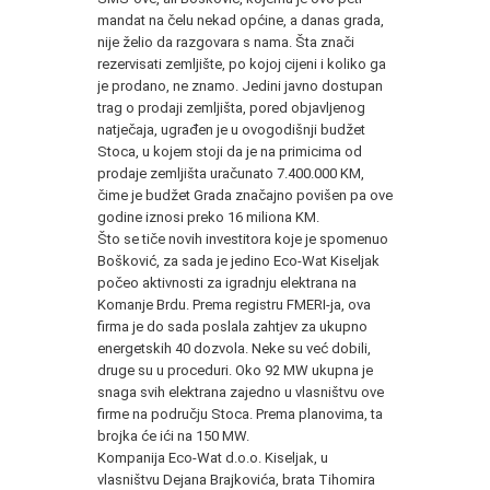
mandat na čelu nekad općine, a danas grada,
nije želio da razgovara s nama. Šta znači
rezervisati zemljište, po kojoj cijeni i koliko ga
je prodano, ne znamo. Jedini javno dostupan
trag o prodaji zemljišta, pored objavljenog
natječaja, ugrađen je u ovogodišnji budžet
Stoca, u kojem stoji da je na primicima od
prodaje zemljišta uračunato 7.400.000 KM,
čime je budžet Grada značajno povišen pa ove
godine iznosi preko 16 miliona KM.
Što se tiče novih investitora koje je spomenuo
Bošković, za sada je jedino Eco-Wat Kiseljak
počeo aktivnosti za igradnju elektrana na
Komanje Brdu. Prema registru FMERI-ja, ova
firma je do sada poslala zahtjev za ukupno
energetskih 40 dozvola. Neke su već dobili,
druge su u proceduri. Oko 92 MW ukupna je
snaga svih elektrana zajedno u vlasništvu ove
firme na području Stoca. Prema planovima, ta
brojka će ići na 150 MW.
Kompanija Eco-Wat d.o.o. Kiseljak, u
vlasništvu Dejana Brajkovića, brata Tihomira