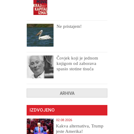
Ne pristajem!
Čovjek koji je jednom
knjigom od zaborava
spasio stotine tisuća
drugih, prokletih i
uništenih
ARHIVA
IZDVOJENO
02.08.2026
Kakva alternativa, Trump
jeste Amerika!