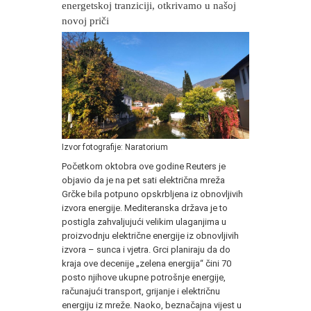
energetskoj tranziciji, otkrivamo u našoj
novoj priči
Izvor fotografije: Naratorium
Početkom oktobra ove godine Reuters je
objavio da je na pet sati električna mreža
Grčke bila potpuno opskrbljena iz obnovljivih
izvora energije. Mediteranska država je to
postigla zahvaljujući velikim ulaganjima u
proizvodnju električne energije iz obnovljivih
izvora – sunca i vjetra. Grci planiraju da do
kraja ove decenije „zelena energija“ čini 70
posto njihove ukupne potrošnje energije,
računajući transport, grijanje i električnu
energiju iz mreže. Naoko, beznačajna vijest u