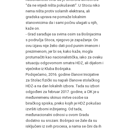
“da ne vrijedi ništa pokušavati”. U Stocu niko
nema ništa protiv solarnih elektrana, ali
gradska uprava ne pomaže lokalnim
stanovnicima da i sami počnu ulagati u njih,
kaže on.
- Grad sarađuje sa svima osim sa Bošnjacima
s područja Stoca, njegovo je zapažanje. On
ovu izjavu nije želio dati pod punim imenom i
prezimenom, jer bi se, kako kaže, mogla
protumačiti kao nacionalistička, iako za ovaku
situaciju odgovornom smatra HDZ, ali dijelom i
vijećnike iz Kluba Bošnjaka.
Podsjećamo, 2016. godine članovi Inicijative
za Stolac fizički su napali članove stolačkog
HDZ-a na dan lokalnih izbora. Tada su izbori
odgođeni za februar 2017. godine, a CIK je u
međuvremenu skinuo mrtve osobe sa
biračkog spiska, preko kojih je HDZ pokušao
izvršiti izborni inžinjering. Od tada,
međunacionalni odnosi u ovom Gradu
dodatno su srozani. Bošnjaci se žale da su
isključeni iz svih procesa, a nama se čini da ih