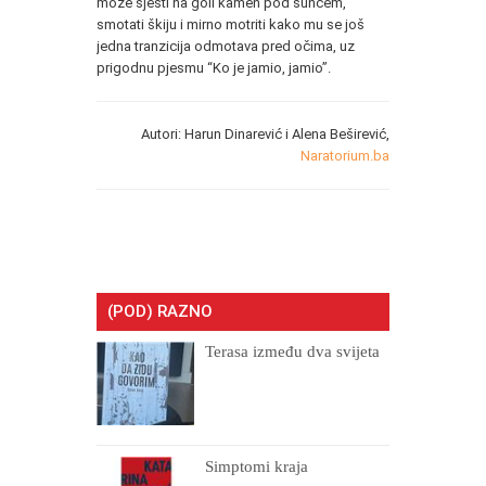
može sjesti na goli kamen pod suncem,
smotati škiju i mirno motriti kako mu se još
jedna tranzicija odmotava pred očima, uz
prigodnu pjesmu “Ko je jamio, jamio”.
Autori: Harun Dinarević i Alena Beširević,
Naratorium.ba
(POD) RAZNO
Terasa između dva svijeta
Simptomi kraja