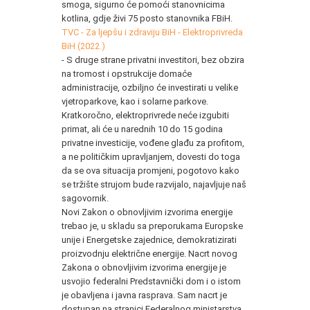
smoga, sigurno će pomoći stanovnicima
kotlina, gdje živi 75 posto stanovnika FBiH.
TVC - Za ljepšu i zdraviju BiH - Elektroprivreda
BiH (2022.)
- S druge strane privatni investitori, bez obzira
na tromost i opstrukcije domaće
administracije, ozbiljno će investirati u velike
vjetroparkove, kao i solarne parkove.
Kratkoročno, elektroprivrede neće izgubiti
primat, ali će u narednih 10 do 15 godina
privatne investicije, vođene glađu za profitom,
a ne političkim upravljanjem, dovesti do toga
da se ova situacija promjeni, pogotovo kako
se tržište strujom bude razvijalo, najavljuje naš
sagovornik.
Novi Zakon o obnovljivim izvorima energije
trebao je, u skladu sa preporukama Europske
unije i Energetske zajednice, demokratizirati
proizvodnju električne energije. Nacrt novog
Zakona o obnovljivim izvorima energije je
usvojio federalni Predstavnički dom i o istom
je obavljena i javna rasprava. Sam nacrt je
dostupan na stranici Federalnog ministarstva