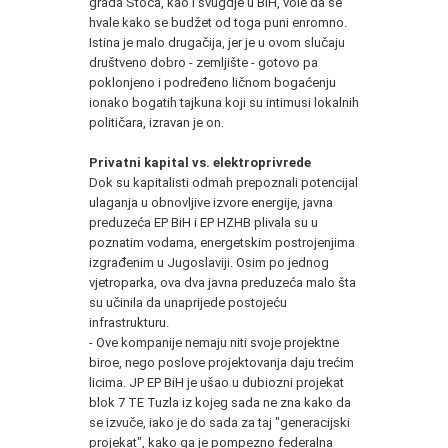
grada Stoca, kao i svugdje u BiH, vole da se
hvale kako se budžet od toga puni enromno.
Istina je malo drugačija, jer je u ovom slučaju
društveno dobro - zemljište - gotovo pa
poklonjeno i podređeno ličnom bogaćenju
ionako bogatih tajkuna koji su intimusi lokalnih
političara, izravan je on.
Privatni kapital vs. elektroprivrede
Dok su kapitalisti odmah prepoznali potencijal
ulaganja u obnovljive izvore energije, javna
preduzeća EP BiH i EP HZHB plivala su u
poznatim vodama, energetskim postrojenjima
izgrađenim u Jugoslaviji. Osim po jednog
vjetroparka, ova dva javna preduzeća malo šta
su učinila da unaprijede postojeću
infrastrukturu.
- Ove kompanije nemaju niti svoje projektne
biroe, nego poslove projektovanja daju trećim
licima. JP EP BiH je ušao u dubiozni projekat
blok 7 TE Tuzla iz kojeg sada ne zna kako da
se izvuče, iako je do sada za taj "generacijski
projekat", kako ga je pompezno federalna