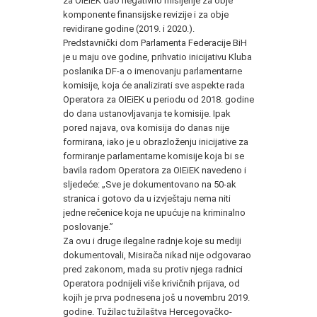
za OIEiEK dao negativno mišljenje za obje
komponente finansijske revizije i za obje
revidirane godine (2019. i 2020.).
Predstavnički dom Parlamenta Federacije BiH
je u maju ove godine, prihvatio inicijativu Kluba
poslanika DF-a o imenovanju parlamentarne
komisije, koja će analizirati sve aspekte rada
Operatora za OIEiEK u periodu od 2018. godine
do dana ustanovljavanja te komisije. Ipak
pored najava, ova komisija do danas nije
formirana, iako je u obrazloženju inicijative za
formiranje parlamentarne komisije koja bi se
bavila radom Operatora za OIEiEK navedeno i
sljedeće: „Sve je dokumentovano na 50-ak
stranica i gotovo da u izvještaju nema niti
jedne rečenice koja ne upućuje na kriminalno
poslovanje.”
Za ovu i druge ilegalne radnje koje su mediji
dokumentovali, Misirača nikad nije odgovarao
pred zakonom, mada su protiv njega radnici
Operatora podnijeli više krivičnih prijava, od
kojih je prva podnesena još u novembru 2019.
godine. Tužilac tužilaštva Hercegovačko-