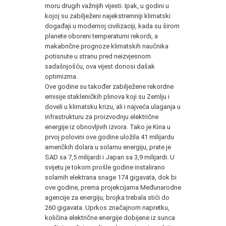
moru drugih važnijih vijesti. Ipak, u godini u
kojoj su zabilježeni najekstremniji klimatski
događaji u modernoj civilizaciji, kada su širom
planete oboreni temperaturni rekordi, a
makabrične prognoze klimatskih naučnika
potisnute u stranu pred neizvjesnom
sadašnjošću, ova vijest donosi dašak
optimizma.
Ove godine su također zabilježene rekordne
emisije stakleničkih plinova koji su Zemlju i
doveli u klimatsku krizu, ali i najveća ulaganja u
infrastrukturu za proizvodnju električne
energije iz obnovljivih izvora. Tako je Kina u
prvoj polovini ove godine uložila 41 milijardu
američkih dolara u solarnu energiju, prate je
SAD sa 7,5 milijardi i Japan sa 3,9 milijardi. U
svijetu je tokom prošle godine instalirano
solarnih elektrana snage 174 gigavata, dok bi
ove godine, prema projekcijama Međunarodne
agencije za energiju, brojka trebala stići do
260 gigavata. Uprkos značajnom napretku,
količina električne energije dobijene iz sunca