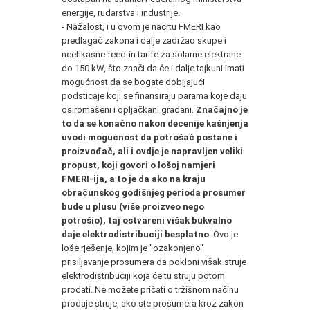
energije, rudarstva i industrije.
- Nažalost, i u ovom je nacrtu FMERI kao
predlagač zakona i dalje zadržao skupe i
neefikasne feed-in tarife za solarne elektrane
do 150 kW, što znači da će i dalje tajkuni imati
mogućnost da se bogate dobijajući
podsticaje koji se finansiraju parama koje daju
osiromašeni i opljačkani građani.
Značajno je
to da se konačno nakon decenije kašnjenja
uvodi mogućnost da potrošač postane i
proizvođač, ali i ovdje je napravljen veliki
propust, koji govori o lošoj namjeri
FMERI-ija, a to je da ako na kraju
obračunskog godišnjeg perioda prosumer
bude u plusu (više proizveo nego
potrošio), taj ostvareni višak bukvalno
daje elektrodistribuciji besplatno
. Ovo je
loše rješenje, kojim je "ozakonjeno"
prisiljavanje prosumera da pokloni višak struje
elektrodistribuciji koja će tu struju potom
prodati. Ne možete pričati o tržišnom načinu
prodaje struje, ako ste prosumera kroz zakon