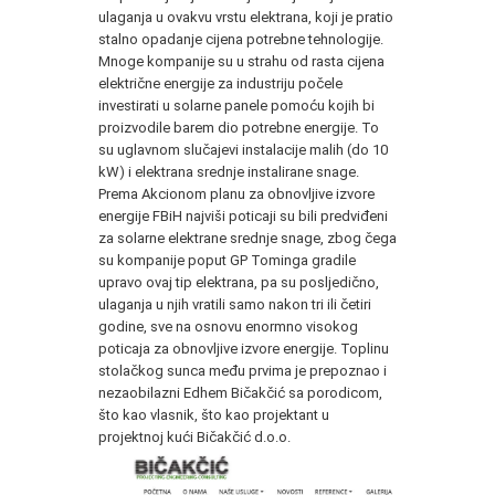
ulaganja u ovakvu vrstu elektrana, koji je pratio
stalno opadanje cijena potrebne tehnologije.
Mnoge kompanije su u strahu od rasta cijena
električne energije za industriju počele
investirati u solarne panele pomoću kojih bi
proizvodile barem dio potrebne energije. To
su uglavnom slučajevi instalacije malih (do 10
kW) i elektrana srednje instalirane snage.
Prema Akcionom planu za obnovljive izvore
energije FBiH najviši poticaji su bili predviđeni
za solarne elektrane srednje snage, zbog čega
su kompanije poput GP Tominga gradile
upravo ovaj tip elektrana, pa su posljedično,
ulaganja u njih vratili samo nakon tri ili četiri
godine, sve na osnovu enormno visokog
poticaja za obnovljive izvore energije. Toplinu
stolačkog sunca među prvima je prepoznao i
nezaobilazni Edhem Bičakčić sa porodicom,
što kao vlasnik, što kao projektant u
projektnoj kući Bičakčić d.o.o.