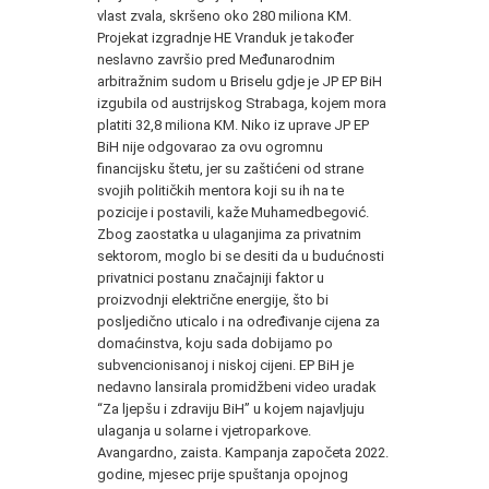
vlast zvala, skršeno oko 280 miliona KM.
Projekat izgradnje HE Vranduk je također
neslavno završio pred Međunarodnim
arbitražnim sudom u Briselu gdje je JP EP BiH
izgubila od austrijskog Strabaga, kojem mora
platiti 32,8 miliona KM. Niko iz uprave JP EP
BiH nije odgovarao za ovu ogromnu
financijsku štetu, jer su zaštićeni od strane
svojih političkih mentora koji su ih na te
pozicije i postavili, kaže Muhamedbegović.
Zbog zaostatka u ulaganjima za privatnim
sektorom, moglo bi se desiti da u budućnosti
privatnici postanu značajniji faktor u
proizvodnji električne energije, što bi
posljedično uticalo i na određivanje cijena za
domaćinstva, koju sada dobijamo po
subvencionisanoj i niskoj cijeni. EP BiH je
nedavno lansirala promidžbeni video uradak
“Za ljepšu i zdraviju BiH” u kojem najavljuju
ulaganja u solarne i vjetroparkove.
Avangardno, zaista. Kampanja započeta 2022.
godine, mjesec prije spuštanja opojnog