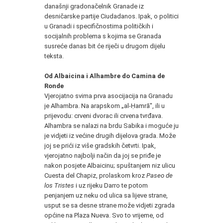
današnji gradonačelnik Granade iz
desničarske partije Ciudadanos. Ipak, o politici
u Granadi i specifičnostima političkih i
socijalnih problema s kojima se Granada
susreće danas bit će riječi u drugom dijelu
teksta.
Od Albaicina i Alhambre do Camina de
Ronde
Vjerojatno svima prva asocijacija na Granadu
je Alhambra. Na arapskom „al-Ḥamrā", ili u
prijevodu: crveni dvorac ili crvena tvrđava.
Alhambra se nalazi na brdu Sabika i moguće ju
je vidjeti iz većine drugih dijelova grada. Može
joj se prići iz više gradskih četvrti. Ipak,
vjerojatno najbolji način da joj se priđe je
nakon posjete Albaicinu; spuštanjem niz ulicu
Cuesta del Chapiz, prolaskom kroz
Paseo de
los Tristes
i uz rijeku Darro te potom
penjanjem uz neku od ulica sa lijeve strane,
usput se sa desne strane može vidjeti zgrada
općine na Plaza Nueva. Svo to vrijeme, od