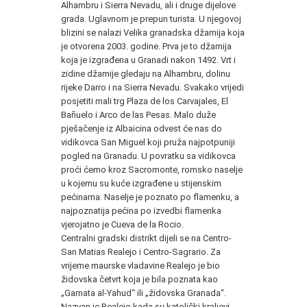
Alhambru i Sierra Nevadu, ali i druge dijelove
grada. Uglavnom je prepun turista. U njegovoj
blizini se nalazi Velika granadska džamija koja
je otvorena 2003. godine. Prva je to džamija
koja je izgrađena u Granadi nakon 1492. Vrt i
zidine džamije gledaju na Alhambru, dolinu
rijeke Darro i na Sierra Nevadu. Svakako vrijedi
posjetiti mali trg Plaza de los Carvajales, El
Bañuelo i Arco de las Pesas. Malo duže
pješačenje iz Albaicina odvest će nas do
vidikovca San Miguel koji pruža najpotpuniji
pogled na Granadu. U povratku sa vidikovca
proći ćemo kroz Sacromonte, romsko naselje
u kojemu su kuće izgrađene u stijenskim
pećinama. Naselje je poznato po flamenku, a
najpoznatija pećina po izvedbi flamenka
vjerojatno je Cueva de la Rocio.
Centralni gradski distrikt dijeli se na Centro-
San Matias Realejo i Centro-Sagrario. Za
vrijeme maurske vladavine Realejo je bio
židovska četvrt koja je bila poznata kao
„Garnata al-Yahud“ ili „židovska Granada“.
Nazvan je Realejo kada su katolički kraljevi