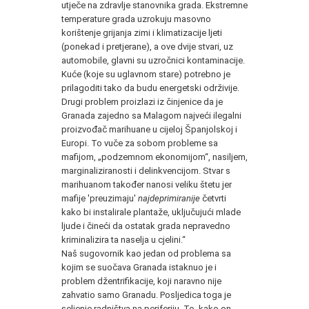
utječe na zdravlje stanovnika grada. Ekstremne
temperature grada uzrokuju masovno
korištenje grijanja zimi i klimatizacije ljeti
(ponekad i pretjerane), a ove dvije stvari, uz
automobile, glavni su uzročnici kontaminacije.
Kuće (koje su uglavnom stare) potrebno je
prilagoditi tako da budu energetski održivije.
Drugi problem proizlazi iz činjenice da je
Granada zajedno sa Malagom najveći ilegalni
proizvođač marihuane u cijeloj Španjolskoj i
Europi. To vuče za sobom probleme sa
mafijom, „podzemnom ekonomijom“, nasiljem,
marginaliziranosti i delinkvencijom. Stvar s
marihuanom također nanosi veliku štetu jer
mafije 'preuzimaju'
najdeprimiranije
četvrti
kako bi instalirale plantaže, uključujući mlade
ljude i čineći da ostatak grada nepravedno
kriminalizira ta naselja u cjelini.“
Naš sugovornik kao jedan od problema sa
kojim se suočava Granada istaknuo je i
problem džentrifikacije, koji naravno nije
zahvatio samo Granadu. Posljedica toga je
seljenje radništva na periferiju. To, kako on