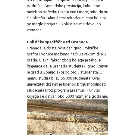
područja. Granadska provincija, kako smo
naveli na početku teksta ima i more, tako da su
Salobreña i Almuñécar također mjesta koja bi
se moglo posjetiti ukoliko se ima dovoljno
vremena.
Političke specifičnosti Granade
Granada je dosta političan grad. Političke
grafite i poruke možemo naći u svakom dijelu
grada. Glavni faktor zbog kojega je tako je
činjenica da je Granada studentski grad. Četvrti
je grad u Španjolskoj po broju studenata. U
njemu studira blizu 65 000 studenata. Ovaj
univerzitet državni je lider po broju mobilnosti
studenata kroz program Erasmus + unutar
kojega se ostvari oko 5000 razmjena godišnje.