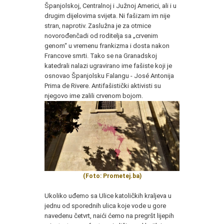
Španjolskoj, Centralnoj i Južnoj Americi, ali i u
drugim dijelovima svijeta. Ni fašizam im nije
stran, naprotiv. Zaslužna je za otmice
novorođenčadi od roditelja sa „crvenim
genom“ u vremenu frankizma i dosta nakon
Francove smrti. Tako se na Granadskoj
katedrali nalazi ugravirano ime fašiste koji je
osnovao Španjolsku Falangu - José Antonija
Prima de Rivere. Antifašistički aktivisti su
njegovo ime zalili crvenom bojom.
(Foto: Prometej.ba)
Ukoliko uđemo sa Ulice katoličkih kraljeva u
jednu od sporednih ulica koje vode u gore
navedenu četvrt, naići ćemo na pregršt lijepih