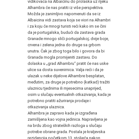
vidikovaca na Albaicinu do prolaska uz rijeku
Alhambra će nas pratiti iz više perspektiva.
Možda je zanimljivo napomenuti da se iz
Albaicina vidi zastava koja se viori na Alhambri
i za koju će mnogi turisti reći kako im se čini
da je portugalska, budući da zastava grada
Granade mnogo sliči portugalskoj; dvije boje,
crvena i zelena jedna do druge sa grbom
unutra. Čak je zbog toga bilo i govora da bi
Granada mogla promijeniti zastavu. Do
dolaska u „grad Alhambru“ pratit će nas uske
ulice sa dosta suvenirnica. Valja reći i da je
ulazak u neke dijelove Alhambre besplatan,
međutim, za druge je potrebno (katkad) tražiti
ulaznicu tjednima ili mjesecima unaprijed,
osim u slučaju eventualnih otkazivanja, kada je
potrebno pratiti ažuriranja prodaje i
otkazivanja ulaznica.
Alhambra je zapravo kada je izgrađena
zamišljena kao vojna jedinica. Napravljena je
na brdu zbog strateških razloga u slučaju
potrebe obrane grada. Postala je kraljevska
rezidencija početkom 13. stoljeća nakon