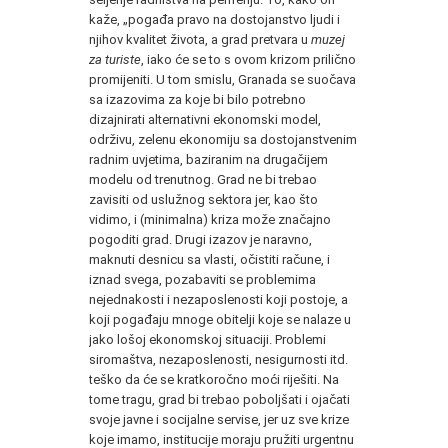
kaže, „pogađa pravo na dostojanstvo ljudi i
njihov kvalitet života, a grad pretvara u
muzej
za turiste
, iako će se to s ovom krizom prilično
promijeniti. U tom smislu, Granada se suočava
sa izazovima za koje bi bilo potrebno
dizajnirati alternativni ekonomski model,
održivu, zelenu ekonomiju sa dostojanstvenim
radnim uvjetima, baziranim na drugačijem
modelu od trenutnog. Grad ne bi trebao
zavisiti od uslužnog sektora jer, kao što
vidimo, i (minimalna) kriza može značajno
pogoditi grad. Drugi izazov je naravno,
maknuti desnicu sa vlasti, očistiti račune, i
iznad svega, pozabaviti se problemima
nejednakosti i nezaposlenosti koji postoje, a
koji pogađaju mnoge obitelji koje se nalaze u
jako lošoj ekonomskoj situaciji. Problemi
siromaštva, nezaposlenosti, nesigurnosti itd.
teško da će se kratkoročno moći riješiti. Na
tome tragu, grad bi trebao poboljšati i ojačati
svoje javne i socijalne servise, jer uz sve krize
koje imamo, institucije moraju pružiti urgentnu