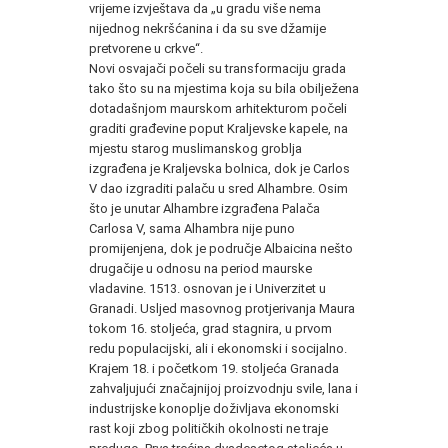
vrijeme izvještava da „u gradu više nema
nijednog nekršćanina i da su sve džamije
pretvorene u crkve“.
Novi osvajači počeli su transformaciju grada
tako što su na mjestima koja su bila obilježena
dotadašnjom maurskom arhitekturom počeli
graditi građevine poput Kraljevske kapele, na
mjestu starog muslimanskog groblja
izgrađena je Kraljevska bolnica, dok je Carlos
V dao izgraditi palaču u sred Alhambre. Osim
što je unutar Alhambre izgrađena Palača
Carlosa V, sama Alhambra nije puno
promijenjena, dok je područje Albaicina nešto
drugačije u odnosu na period maurske
vladavine. 1513. osnovan je i Univerzitet u
Granadi. Usljed masovnog protjerivanja Maura
tokom 16. stoljeća, grad stagnira, u prvom
redu populacijski, ali i ekonomski i socijalno.
Krajem 18. i početkom 19. stoljeća Granada
zahvaljujući značajnijoj proizvodnju svile, lana i
industrijske konoplje doživljava ekonomski
rast koji zbog političkih okolnosti ne traje