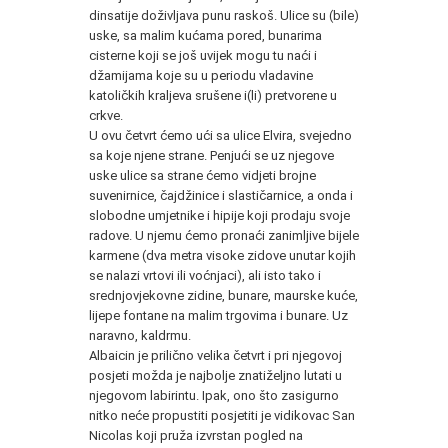
dinsatije doživljava punu raskoš. Ulice su (bile)
uske, sa malim kućama pored, bunarima
cisterne koji se još uvijek mogu tu naći i
džamijama koje su u periodu vladavine
katoličkih kraljeva srušene i(li) pretvorene u
crkve.
U ovu četvrt ćemo ući sa ulice Elvira, svejedno
sa koje njene strane. Penjući se uz njegove
uske ulice sa strane ćemo vidjeti brojne
suvenirnice, čajdžinice i slastičarnice, a onda i
slobodne umjetnike i hipije koji prodaju svoje
radove. U njemu ćemo pronaći zanimljive bijele
karmene (dva metra visoke zidove unutar kojih
se nalazi vrtovi ili voćnjaci), ali isto tako i
srednjovjekovne zidine, bunare, maurske kuće,
lijepe fontane na malim trgovima i bunare. Uz
naravno, kaldrmu.
Albaicin je prilično velika četvrt i pri njegovoj
posjeti možda je najbolje znatiželjno lutati u
njegovom labirintu. Ipak, ono što zasigurno
nitko neće propustiti posjetiti je vidikovac San
Nicolas koji pruža izvrstan pogled na