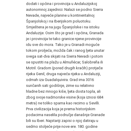
dodati i općina i provincija u Andaluzijskoj
autonomnoj zajednici. Nalazi se podno Sierra
Nevade, najveće planine u kontinentalnoj
Španjolskoj i na Iberijskom poluotoku.
Smještena je na jugu Španjolske i na istoku
Andaluzije. Osim što je grad i općina, Granada
je i provincija te tako granice njene provincije
idu sve do mora. Tako je u Granadi moguće
tokom proljeća, možda čak i ranog ljeta unutar
svega sat-dva skijati na Sierra Nevadi i potom
se spustiti na plažu u Almuñécar, Salobreña ili
Motril. Gradom (pored drugih kraćih) protječe
rijeka Genil, druga najveća rijeka u Andaluziji,
odmah iza Guadalquivira. Grad ima 3016
sunčanih sati godišnje, zime su relativno
hladne bez mnogo kiše, ljeta dosta topla, ali
zbog svoje nadmorske visine (koja iznosi 684
metra) ne toliko sparna kao recimo u Sevilli.
Prva civilizacija koja je prema historijskim
podacima naselila područje današnje Granade
bili su Iberi. Najstariji zapisi o njoj datiraju u
sedmo stoljeće prije nove ere. 180. godine