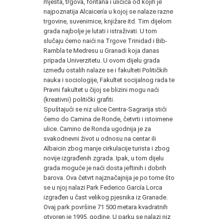
mjesta, trgova, fontana i uličica od kojih je
najpoznatija Alcaicería u kojoj se nalaze razne
trgovine, suvenirnice, knjižare itd. Tim dijelom
grada najbolje je lutati i istraživati. U tom
slučaju ćemo naići na Trgove Trinidad i Bib-
Rambla te Medresu u Granadi koja danas
pripada Univerzitetu. U ovom dijelu grada
između ostalih nalaze se i fakulteti Političkih
nauka i sociologije, Fakultet socijalnog rada te
Pravni fakultet u čijoj se blizini mogu naći
(kreativni) politički grafiti.
Spuštajući se niz ulice Centra-Sagrarija stići
ćemo do Camina de Ronde, četvrti i istoimene
ulice. Camino de Ronda ugodnija je za
svakodnevni život u odnosu na centar ili
Albaicin zbog manje cirkulacije turista i zbog
novije izgrađenih zgrada. Ipak, u tom dijelu
grada moguće je naći dosta jeftinih i dobrih
barova. Ova četvrt najznačajnija je po tome što
se u njoj nalazi Park Federico García Lorca
izgrađen u čast velikog pjesnika iz Granade.
Ovaj park površine 71 500 metara kvadratnih
otvoren je 1995. godine. U parku se nalazi niz