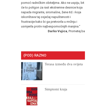
pomoć radničkim obiteljima. Ako ne uspiju, bit
će to poligon za rast ekstremne desnice koja
napada migrante, siromašne, žene itd. i koja
iskorištava taj osjećaj napuštenosti i
frustracije kako bi ga pretvorila u mržnju i
usmjerila protiv najbespomoćnijih manjina.“
Darko Vujica
, Prometej.ba
(POD) RAZNO
Terasa između dva svijeta
Simptomi kraja