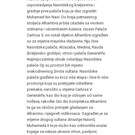
uspostavljanja Nasridskog kraljevstva i
gradnje prve palače koju je dao izgraditi
Muhamed ibn Nasr. Do kraja petnaestog
stoljeća Alhambra je bila citadela sa visokim
zidinama i obrambenim kulama. Izuzev Palače
Carlosa V, svi ostali dijelovi Alhambre izgrađeni
su za vrijeme maurske vladavine. Nju čine
Nasridske palače, Alcazaba, Medina, Rauda
(kraljevsko groblje), vrtovi i palača Generalife.
Najimpozantniji utisak ostavljaju Nasridske
palače čiji su prostori bili mjesto
svakodnevnog života sultana. Nasridske
palače građene su kroz više etapa i čine ih više
prostorija koje su pretrpjele određene
preinake, naročito u vrijeme Carlosa V.
Generalife, kao dio koji je odvojen od same
tvrđave, također čini dio kompleksa Alhambre
te ga se obično primijeti gledanjem sa
Albaicina i njegovih vidikovaca. Sagrađen je za
vrijeme drugog sultana dinastije Nasrid,
Muhameda II te je služio kao odmorište unutar
kojega se nalaze ukrasni vrtovi, paviljoni,