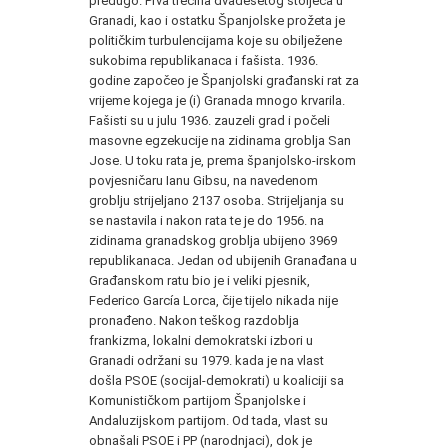
predugo. Prva trećina dvadesetog stoljeća u
Granadi, kao i ostatku Španjolske prožeta je
političkim turbulencijama koje su obilježene
sukobima republikanaca i fašista. 1936.
godine započeo je Španjolski građanski rat za
vrijeme kojega je (i) Granada mnogo krvarila.
Fašisti su u julu 1936. zauzeli grad i počeli
masovne egzekucije na zidinama groblja San
Jose. U toku rata je, prema španjolsko-irskom
povjesničaru Ianu Gibsu, na navedenom
groblju strijeljano 2137 osoba. Strijeljanja su
se nastavila i nakon rata te je do 1956. na
zidinama granadskog groblja ubijeno 3969
republikanaca. Jedan od ubijenih Granađana u
Građanskom ratu bio je i veliki pjesnik,
Federico García Lorca, čije tijelo nikada nije
pronađeno. Nakon teškog razdoblja
frankizma, lokalni demokratski izbori u
Granadi održani su 1979. kada je na vlast
došla PSOE (socijal-demokrati) u koaliciji sa
Komunističkom partijom Španjolske i
Andaluzijskom partijom. Od tada, vlast su
obnašali PSOE i PP (narodnjaci), dok je