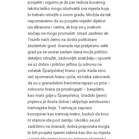
posjetiti i sigurno je da par redova kucanog
teksta teško mogu obuhvatiti sva mjesta koja
bi trebalo istražiti u ovom gradu. Možda da tek
napomenemo da su posjete vrijedni dijelovi
iza Albaicina i centra, ali koji se u svakom
slučaju ne mogu promašiti. Iznad
Jardines de
Triunfo
naići ćemo na dosta politizirani
studentski grad. Granada nije pretjerano velik
grad pa se unutar sedam dana može prilično
detaljno istražiti, zadovoljiti znatiželju i opustiti
se uz dobru i prilično jeftinu (u odnosu na
ostatak Španjolske) hranu i piće. Kada smo
već spomenuli hranu i piće, ne treba zaboraviti
da su u granadskim barovima tapasi uz piće –
odnosno hrana za prizalogajiti – besplatni,
kao malo gdje u Španjolskoj. Gradski (javni)
prijevoz je dosta dobar i uključuje autobusne i
tramvajske linije. Tramvaj je zapravo
koncipiran kao tramvaj-metro, budući da kroz
tri stanice ide pod zemlju. Ukoliko se još
zadržimo na Granadi, dobra preporuka mogla
bi biti posjeta njenim selima kao što su mjesta
u regiji Alpujarras koja su zapravo planinska