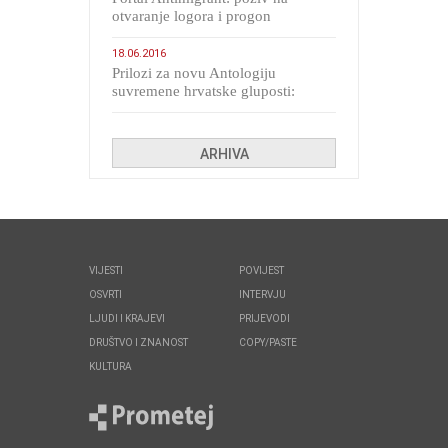
otvaranje logora i progon
migranata poput bijesnih kerova
18.06.2016
Prilozi za novu Antologiju
suvremene hrvatske gluposti:
Kolinda i ekipa o navijačkim
huliganima
ARHIVA
VIJESTI
POVIJEST
OSVRTI
INTERVJU
LJUDI I KRAJEVI
PRIJEVODI
DRUŠTVO I ZNANOST
COPY/PASTE
KULTURA