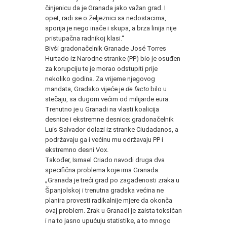
činjenicu da je Granada jako važan grad. I
opet, radi se o željeznici sa nedostacima,
sporija je nego inače i skupa, a brza linija nije
pristupačna radnikoj klasi.“
Bivši gradonačelnik Granade José Torres
Hurtado iz Narodne stranke (PP) bio je osuđen
za korupciju te je morao odstupiti prije
nekoliko godina. Za vrijeme njegovog
mandata, Gradsko vijeće je
de facto
bilo u
stečaju, sa dugom većim od milijarde eura.
Trenutno je u Granadi na vlasti koalicija
desnice i ekstremne desnice; gradonačelnik
Luis Salvador dolazi iz stranke Ciudadanos, a
podržavaju ga i većinu mu održavaju PP i
ekstremno desni Vox.
Također, Ismael Criado navodi druga dva
specifična problema koje ima Granada:
„Granada je treći grad po zagađenosti zraka u
Španjolskoj i trenutna gradska većina ne
planira provesti radikalnije mjere da okonča
ovaj problem. Zrak u Granadi je zaista toksičan
i na to jasno upućuju statistike, a to mnogo