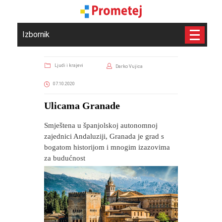
Izbornik
Ljudi i krajevi
Darko Vujica
07.10.2020
Ulicama Granade
Smještena u španjolskoj autonomnoj
zajednici Andaluziji, Granada je grad s
bogatom historijom i mnogim izazovima
za budućnost