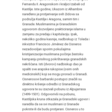
Fernandu II. Aragonskom i kraljici Izabeli od
Kastilje. Iste godine, Ukazom iz Alhambre
naređeno je protjerivanje svih židova sa
područja Kastilje i Aragona, samim tim i
Granade. Muslimanima je Granadskim
ugovorom dozvoljeno prakticiranje islama u
zamjenu za predaju i kapitulaciju. Ipak,
nekoliko godina kasnije, nadbiskup iz Toleda i
inkvizitor Francisco Jiménez de Cisneros
nezadovoljan sporim pokušajima
kristijanizacije muslimana počinje žestoku
kampanju prisilnog pokrštavanja granadskih
nekršćana. Isti (dvorov) nadbiskup dao je
spaliti sve arapske rukopise (osim onih
medicinskih) koji se mogu pronaći u Granadi.
Cisnerosovi barbarski postupci značili su
direktno kršenje odredbi iz Granadskog
ugovora te su izazvali pobunu iz Alpujarrasa
(1499-1501). Odgovorivši na pobunu,
Kastiljska kruna otkazala je Granadski ugovor i
naredila da se svi muslimani iz Granade
pokrste ili da budu protjerani. Cisneros u to