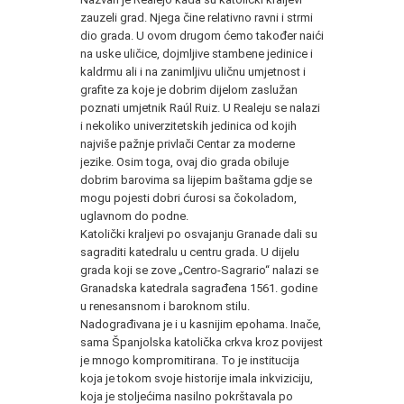
zauzeli grad. Njega čine relativno ravni i strmi
dio grada. U ovom drugom ćemo također naići
na uske uličice, dojmljive stambene jedinice i
kaldrmu ali i na zanimljivu uličnu umjetnost i
grafite za koje je dobrim dijelom zaslužan
poznati umjetnik Raúl Ruiz. U Realeju se nalazi
i nekoliko univerzitetskih jedinica od kojih
najviše pažnje privlači Centar za moderne
jezike. Osim toga, ovaj dio grada obiluje
dobrim barovima sa lijepim baštama gdje se
mogu pojesti dobri ćurosi sa čokoladom,
uglavnom do podne.
Katolički kraljevi po osvajanju Granade dali su
sagraditi katedralu u centru grada. U dijelu
grada koji se zove „Centro-Sagrario“ nalazi se
Granadska katedrala sagrađena 1561. godine
u renesansnom i baroknom stilu.
Nadograđivana je i u kasnijim epohama. Inače,
sama Španjolska katolička crkva kroz povijest
je mnogo kompromitirana. To je institucija
koja je tokom svoje historije imala inkviziciju,
koja je stoljećima nasilno pokrštavala po