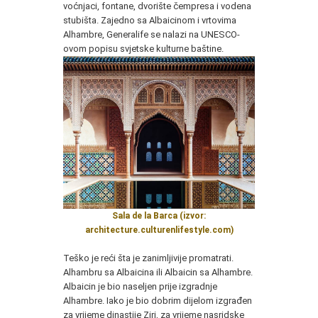
voćnjaci, fontane, dvorište čempresa i vodena
stubišta. Zajedno sa Albaicinom i vrtovima
Alhambre, Generalife se nalazi na UNESCO-
ovom popisu svjetske kulturne baštine.
Sala de la Barca (izvor:
architecture.culturenlifestyle.com)
Teško je reći šta je zanimljivije promatrati.
Alhambru sa Albaicina ili Albaicin sa Alhambre.
Albaicin je bio naseljen prije izgradnje
Alhambre. Iako je bio dobrim dijelom izgrađen
za vrijeme dinastije Ziri, za vrijeme nasridske