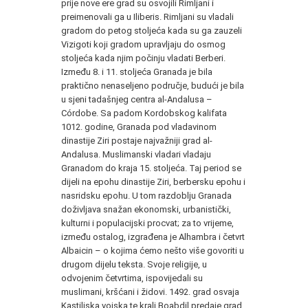
prije nove ere grad su osvojili Rimljani i
preimenovali ga u Iliberis. Rimljani su vladali
gradom do petog stoljeća kada su ga zauzeli
Vizigoti koji gradom upravljaju do osmog
stoljeća kada njim počinju vladati Berberi.
Između 8. i 11. stoljeća Granada je bila
praktično nenaseljeno područje, budući je bila
u sjeni tadašnjeg centra al-Andalusa –
Córdobe. Sa padom Kordobskog kalifata
1012. godine, Granada pod vladavinom
dinastije Ziri postaje najvažniji grad al-
Andalusa. Muslimanski vladari vladaju
Granadom do kraja 15. stoljeća. Taj period se
dijeli na epohu dinastije Ziri, berbersku epohu i
nasridsku epohu. U tom razdoblju Granada
doživljava snažan ekonomski, urbanistički,
kulturni i populacijski procvat; za to vrijeme,
između ostalog, izgrađena je Alhambra i četvrt
Albaicin – o kojima ćemo nešto više govoriti u
drugom dijelu teksta. Svoje religije, u
odvojenim četvrtima, ispovijedali su
muslimani, kršćani i židovi. 1492. grad osvaja
Kastiljska vojska te kralj Boabdil predaje grad