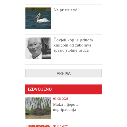
Ne pristajem!
Čovjek koji je jednom
knjigom od zaborava
spasio stotine tisuća
drugih, prokletih i
uništenih
ARHIVA
IZDVOJENO
01.08.2026
Muka i ljepota
nepripadanja
31.07.2026