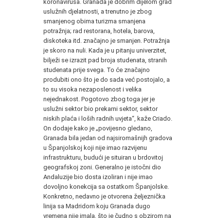
koronavirusa. Granada je dobrim dijelom grad
uslužnih djelatnosti, a trenutno je zbog
smanjenog obima turizma smanjena
potražnja; rad restorana, hotela, barova,
diskoteka itd. značajno je smanjen. Potražnja
je skoro na nuli. Kada je u pitanju univerzitet,
bilježi se izrazit pad broja studenata, stranih
studenata prije svega. To će značajno
produbiti ono što je do sada već postojalo, a
to su visoka nezaposlenost i velika
nejednakost. Pogotovo zbog toga jer je
uslužni sektor bio prekarni sektor, sektor
niskih plaća i loših radnih uvjeta“, kaže Criado.
On dodaje kako je „povijesno gledano,
Granada bila jedan od najsiromašnijh gradova
u Španjolskoj koji nije imao razvijenu
infrastrukturu, budući je situiran u brdovitoj
geografskoj zoni. Generalno je istočni dio
Andaluzije bio dosta izoliran i nije imao
dovoljno konekcija sa ostatkom Španjolske.
Konkretno, nedavno je otvorena željeznička
linija sa Madridom koju Granada dugo
vremena nije imala, što je čudno s obzirom na