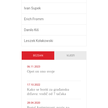
Ivan Supek
Erich Fromm
Danilo Kiš
Leszek Kołakowski
BEZDAN
VIJESTI
06.11.2023
​Opet on ono svoje
17.10.2022
Kako se boriti za građansku
državu: vodič od 7 tačaka
28.04.2020
Portal Antimigrant: poziv na