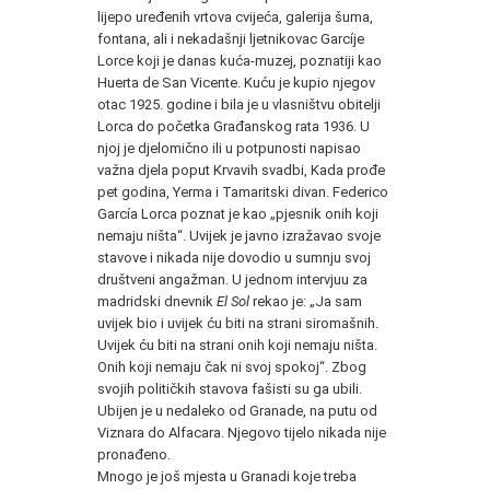
lijepo uređenih vrtova cvijeća, galerija šuma,
fontana, ali i nekadašnji ljetnikovac Garcíje
Lorce koji je danas kuća-muzej, poznatiji kao
Huerta de San Vicente. Kuću je kupio njegov
otac 1925. godine i bila je u vlasništvu obitelji
Lorca do početka Građanskog rata 1936. U
njoj je djelomično ili u potpunosti napisao
važna djela poput Krvavih svadbi, Kada prođe
pet godina, Yerma i Tamaritski divan. Federico
García Lorca poznat je kao „pjesnik onih koji
nemaju ništa“. Uvijek je javno izražavao svoje
stavove i nikada nije dovodio u sumnju svoj
društveni angažman. U jednom intervjuu za
madridski dnevnik
El Sol
rekao je: „Ja sam
uvijek bio i uvijek ću biti na strani siromašnih.
Uvijek ću biti na strani onih koji nemaju ništa.
Onih koji nemaju čak ni svoj spokoj“. Zbog
svojih političkih stavova fašisti su ga ubili.
Ubijen je u nedaleko od Granade, na putu od
Viznara do Alfacara. Njegovo tijelo nikada nije
pronađeno.
Mnogo je još mjesta u Granadi koje treba