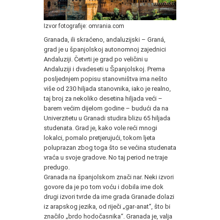
Izvor fotografije: omrania.com
Granada, ili skraćeno, andaluzijski – Graná,
grad je u španjolskoj autonomnoj zajednici
Andaluziji. Četvrti je grad po veličini u
Andaluziji i dvadeseti u Španjolskoj. Prema
posljednjem popisu stanovništva ima nešto
više od 230 hiljada stanovnika, iako je realno,
taj broj za nekoliko desetina hiljada veći –
barem većim dijelom godine – budući da na
Univerzitetu u Granadi studira blizu 65 hiljada
studenata. Grad je, kako vole reći mnogi
lokalci, pomalo pretjerujući, tokom ljeta
poluprazan zbog toga što se većina studenata
vraća u svoje gradove. No taj period ne traje
predugo.
Granada na španjolskom znači nar. Neki izvori
govore da je po tom voću i dobila ime dok
drugi izvori tvrde da ime grada Granade dolazi
iz arapskog jezika, od riječi „gar-anat“, što bi
značilo „brdo hodočasnika“. Granada je, valja