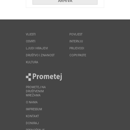
ARHIVA
VIJESTI
POVIJEST
OSVRTI
INTERVJU
LJUDI I KRAJEVI
PRIJEVODI
DRUŠTVO I ZNANOST
COPY/PASTE
KULTURA
PROMETEJ NA
DRUŠTVENIM
MREŽAMA
O NAMA
IMPRESSUM
KONTAKT
DONIRAJ