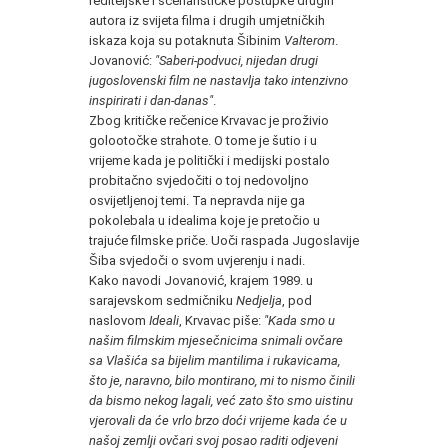
rediteljske i scenarističke postupke drugih
autora iz svijeta filma i drugih umjetničkih
iskaza koja su potaknuta Šibinim
Valterom
.
Jovanović:
"Saberi-podvuci, nijedan drugi
jugoslovenski film ne nastavlja tako intenzivno
inspirirati i dan-danas"
.
Zbog kritičke rečenice Krvavac je proživio
golootočke strahote. O tome je šutio i u
vrijeme kada je politički i medijski postalo
probitačno svjedočiti o toj nedovoljno
osvijetljenoj temi. Ta nepravda nije ga
pokolebala u idealima koje je pretočio u
trajuće filmske priče. Uoči raspada Jugoslavije
Šiba svjedoči o svom uvjerenju i nadi.
Kako navodi Jovanović, krajem 1989. u
sarajevskom sedmičniku
Nedjelja
, pod
naslovom
Ideali
, Krvavac piše:
"Kada smo u
našim filmskim mjesečnicima snimali ovčare
sa Vlašića sa bijelim mantilima i rukavicama,
što je, naravno, bilo montirano, mi to nismo činili
da bismo nekog lagali, već zato što smo uistinu
vjerovali da će vrlo brzo doći vrijeme kada će u
našoj zemlji ovčari svoj posao raditi odjeveni