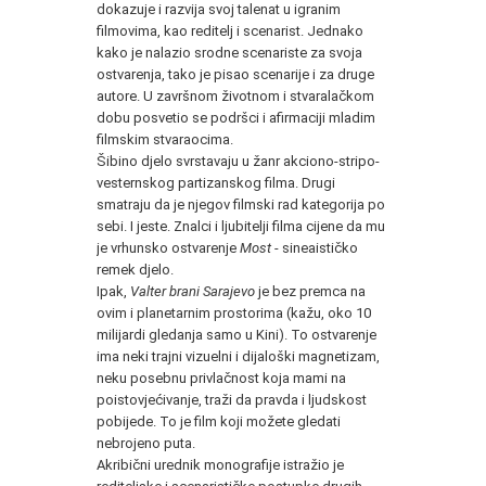
dokazuje i razvija svoj talenat u igranim
filmovima, kao reditelj i scenarist. Jednako
kako je nalazio srodne scenariste za svoja
ostvarenja, tako je pisao scenarije i za druge
autore. U završnom životnom i stvaralačkom
dobu posvetio se podršci i afirmaciji mladim
filmskim stvaraocima.
Šibino djelo svrstavaju u žanr akciono-stripo-
vesternskog partizanskog filma. Drugi
smatraju da je njegov filmski rad kategorija po
sebi. I jeste. Znalci i ljubitelji filma cijene da mu
je vrhunsko ostvarenje
Most
- sineaističko
remek djelo.
Ipak,
Valter brani Sarajevo
je bez premca na
ovim i planetarnim prostorima (kažu, oko 10
milijardi gledanja samo u Kini). To ostvarenje
ima neki trajni vizuelni i dijaloški magnetizam,
neku posebnu privlačnost koja mami na
poistovjećivanje, traži da pravda i ljudskost
pobijede. To je film koji možete gledati
nebrojeno puta.
Akribični urednik monografije istražio je