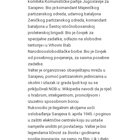
komiteta Komunističke partije Jugoslavije za
Sarajevo. Bio je komandant Majevičkog
partizanskog odreda, udarnog bataljona
Zeničkog partizanskog odreda, komandant
bataljona u Šestoj istočnobosanskoj
proleterskoj brigadi. Bio je čovjek za
specijalne zadatke, odlazio na slobodne
teritorije i u Vrhovni štab
Narodnooslobodilačke borbe. Bio je čovjek
od posebnog povjerenja, za sasma posebne
zadatke.
Valter je organizovao obavještajnu mrežu u
Sarajevu, pomoć partizanskim jedinicama u
okolini i izlazak iz grada ljudi koji su se
priključivali NOB-u. Wikipedia navodi da je riječ
o hrabrom, inteligentnom, proniciljivom i
izuzetno sposobnom borcu.
Rukovodio je ilegalnim akcijama uoči
oslobađanja Sarajeva 6. aprila 1945. i poginuo
u zaštiti električne centrale koju su ustaše
namjerile uništiti pri povlačenju. Valter je bio
legendarna ličnost za života i godinama
poslije inspiracija, ne samo za film. Lik i djelo