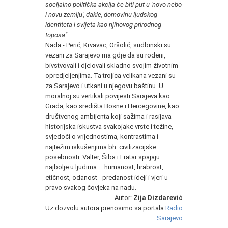
socijalno-politička akcija će biti put u 'novo nebo
i novu zemlju', dakle, domovinu ljudskog
identiteta i svijeta kao njihovog prirodnog
toposa".
Nada - Perić, Krvavac, Oršolić, sudbinski su
vezani za Sarajevo ma gdje da su rođeni,
bivstvovali i djelovali skladno svojim životnim
opredjeljenjima. Ta trojica velikana vezani su
za Sarajevo i utkani u njegovu baštinu. U
moralnoj su vertikali povijesti Sarajeva kao
Grada, kao središta Bosne i Hercegovine, kao
društvenog ambijenta koji sažima i rasijava
historijska iskustva svakojake vrste i težine,
svjedoči o vrijednostima, kontrastima i
najtežim iskušenjima bh. civilizacijske
posebnosti. Valter, Šiba i Fratar spajaju
najbolje u ljudima – humanost, hrabrost,
etičnost, odanost - predanost ideji i vjeri u
pravo svakog čovjeka na nadu.
Autor:
Zija Dizdarević
Uz dozvolu autora prenosimo sa portala
Radio
Sarajevo