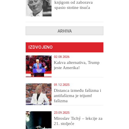
knjigom od zaborava
spasio stotine tisuća
drugih, prokletih i
uništenih
ARHIVA
IZDVOJENO
02.08.2026
Kakva alternativa, Trump
jeste Amerika!
01.12.2025
Distanca između fašizma i
antifašizma je trijumf
fašizma
23.09.2025
Miroslav Tichý – lekcije za
21. stoljeće