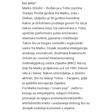
kao ljekar"
.
Marko Oršolić – Rođen je u Tolisi (općina
Orašje). Prošle godine fra Marko, zvan i
Strikan, obilježio je 50 godina misništva.
Kakvo je Oršolićevo poslanje govori i to da je
nakon svečane mise, iza samostana u Tolisi,
upriličen performans judeo-kršćansko-
islamske molitve, pjesama i meditacije.
Takvo što je mogao osmisliti i organizirati
samo fra Marko, čovjek izuzetne inteligencije,
erudicije, otvorenosti, društvene kreativnosti.
Oršolić je i osnivač Internacionalnog
multireligijskog centra
Zajedno
(IMIC). Na toj
liniji fra Marko je djelovao još od 1991. tokom
rata a i danas. Nakon umirovljenja, a dnevno
aktivan, živi na relaciji Tolisa – Sarajevo, gdje
je sjedište asocijacije
Zajedno
.
Fra Marka nazivaju i "crveni pop". Jedni to
kazuju sa simpatijama, odajući Oršoliću
priznanje za njegov protunaci(onali)stički i
antifašistički kredo i uvažavanje dobrog što su
donijeli ovdašnji komunisti u vrijeme