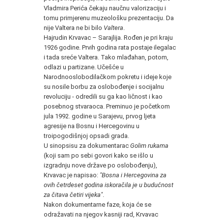
Vladmira Perića čekaju naučnu valorizaciju i
tomu primjerenu muzeološku prezentaciju. Da
nije Valtera ne bi bilo
Valtera
.
Hajrudin Krvavac – Sarajlija. Rođen je pri kraju
1926 godine. Prvih godina rata postaje ilegalac
i tada sreće Valtera. Tako mlađahan, potom,
odlazi u partizane. Učešće u
Narodnooslobodilačkom pokretu i ideje koje
su nosile borbu za oslobođenje i socijalnu
revoluciju - odredili su ga kao ličnost i kao
posebnog stvaraoca. Preminuo je početkom
jula 1992. godine u Sarajevu, prvog ljeta
agresije na Bosnu i Hercegovinu u
troipogodišnjoj opsadi grada.
U sinopsisu za dokumentarac
Golim rukama
(koji sam po sebi govori kako se išlo u
izgradnju nove države po oslobođenju),
Krvavac je napisao:
"Bosna i Hercegovina za
ovih četrdeset godina iskoračila je u budućnost
za čitava četiri vijeka"
.
Nakon dokumentarne faze, koja će se
odražavati na njegov kasniji rad, Krvavac