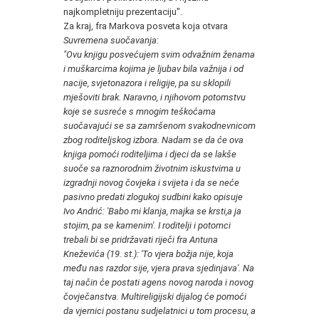
najkompletniju prezentaciju".
Za kraj, fra Markova posveta koja otvara
Suvremena suočavanja
:
"Ovu knjigu posvećujem svim odvažnim ženama
i muškarcima kojima je ljubav bila važnija i od
nacije, svjetonazora i religije, pa su sklopili
mješoviti brak. Naravno, i njihovom potomstvu
koje se susreće s mnogim teškoćama
suočavajući se sa zamršenom svakodnevnicom
zbog roditeljskog izbora. Nadam se da će ova
knjiga pomoći roditeljima i djeci da se lakše
suoče sa raznorodnim životnim iskustvima u
izgradnji novog čovjeka i svijeta i da se neće
pasivno predati zlogukoj sudbini kako opisuje
Ivo Andrić: 'Babo mi klanja, majka se krsti,a ja
stojim, pa se kamenim'. I roditelji i potomci
trebali bi se pridržavati riječi fra Antuna
Kneževića (19. st.): 'To vjera božja nije, koja
među nas razdor sije, vjera prava sjedinjava'. Na
taj način će postati agens novog naroda i novog
čovječanstva. Multireligijski dijalog će pomoći
da vjernici postanu sudjelatnici u tom procesu, a