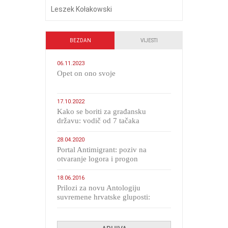
Leszek Kołakowski
BEZDAN
VIJESTI
06.11.2023
​Opet on ono svoje
17.10.2022
Kako se boriti za građansku
državu: vodič od 7 tačaka
28.04.2020
Portal Antimigrant: poziv na
otvaranje logora i progon
migranata poput bijesnih kerova
18.06.2016
Prilozi za novu Antologiju
suvremene hrvatske gluposti:
Kolinda i ekipa o navijačkim
huliganima