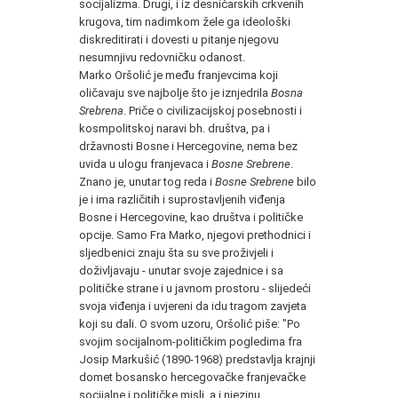
socijalizma. Drugi, i iz desničarskih crkvenih
krugova, tim nadimkom žele ga ideološki
diskreditirati i dovesti u pitanje njegovu
nesumnjivu redovničku odanost.
Marko Oršolić je među franjevcima koji
oličavaju sve najbolje što je iznjedrila
Bosna
Srebrena
. Priče o civilizacijskoj posebnosti i
kosmpolitskoj naravi bh. društva, pa i
državnosti Bosne i Hercegovine, nema bez
uvida u ulogu franjevaca i
Bosne Srebrene
.
Znano je, unutar tog reda i
Bosne Srebrene
bilo
je i ima različitih i suprostavljenih viđenja
Bosne i Hercegovine, kao društva i političke
opcije. Samo Fra Marko, njegovi prethodnici i
sljedbenici znaju šta su sve proživjeli i
doživljavaju - unutar svoje zajednice i sa
političke strane i u javnom prostoru - slijedeći
svoja viđenja i uvjereni da idu tragom zavjeta
koji su dali. O svom uzoru, Oršolić piše: "Po
svojim socijalnom-političkim pogledima fra
Josip Markušić (1890-1968) predstavlja krajnji
domet bosansko hercegovačke franjevačke
socijalne i političke misli, a i njezinu