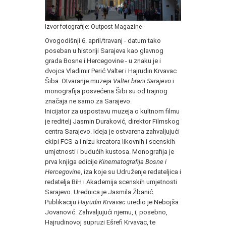
Izvor fotografije: Outpost Magazine
Ovogodišnji 6. april/travanj - datum tako
poseban u historiji Sarajeva kao glavnog
grada Bosne i Hercegovine - u znaku je i
dvojca Vladimir Perić Valter i Hajrudin Krvavac
Šiba. Otvaranje muzeja
Valter brani Sarajevo
i
monografija posvećena Šibi su od trajnog
značaja ne samo za Sarajevo.
Inicijator za uspostavu muzeja o kultnom filmu
je reditelj Jasmin Duraković, direktor Filmskog
centra Sarajevo. Ideja je ostvarena zahvaljujući
ekipi FCS-a i nizu kreatora likovnih i scenskih
umjetnosti i budućih kustosa. Monografija je
prva knjiga edicije
Kinematografija Bosne i
Hercegovine
, iza koje su Udruženje redateljica i
redatelja BiH i Akademija scenskih umjetnosti
Sarajevo. Urednica je Jasmila Žbanić.
Publikaciju
Hajrudin Krvavac
uredio je Nebojša
Jovanović. Zahvaljujući njemu, i, posebno,
Hajrudinovoj supruzi Ešrefi Krvavac, te