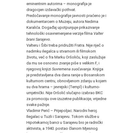
eminentnim autorima – monografija je
dragocjen izdavački pothvat.
Predočavanje monografije javnosti praćeno je i
dokumentarcem o Muzeju, autora Nedima
Karalića. Događaj upotpunjuje prikazivanje
tehnološki osavremenjene verzije filma
Valter
brani Sarajevo
.
Valteru i Šibi treba pridružiti Fratra. Nije riječ o
nadimku ilegalca u stvarnom ili filmskom
životu, već o fra Marku Oršoliću, koji zaslužuje
da mu se osnovno zvanje piše s velikim F, i
njegovoj knjizi
Suvremena suočavanja
. Knjiga
je predstavljena dva dana ranije u Bosanskom
kulturnom centru, obnovljenom zdanju u kojem
su dva hrama – jevrejski (Templ) i kulturno-
umjetnički. Nije Oršolić slučajno izabrao BKC
za promociju ove izuzetne publikacije, vrijedne
svake pažnje.
Vladimir Perić – Prijepoljac. Narodni heroj.
Ilegalac u Tuzli i Sarajevu. Tokom službe u
Hipotekarnoj banci u Sarajevu bio je radnički
aktivista, a 1940. postao članom Mjesnog