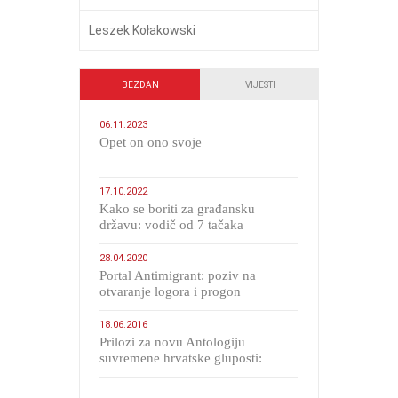
Leszek Kołakowski
BEZDAN
VIJESTI
06.11.2023
​Opet on ono svoje
17.10.2022
Kako se boriti za građansku
državu: vodič od 7 tačaka
28.04.2020
Portal Antimigrant: poziv na
otvaranje logora i progon
migranata poput bijesnih kerova
18.06.2016
Prilozi za novu Antologiju
suvremene hrvatske gluposti:
Kolinda i ekipa o navijačkim
huliganima