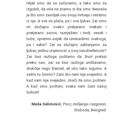
Htjeli smo da se sačuvamo, a tako smo se
izgubili, da više ne znamo ni šta smo. Nesreća
je što smo zavoljeli ovu svoju mrtvaju i nećemo
iz nje. A sve se plaća, pa i ova ljubav. Zar smo
mi slučajno ovako pretjerano mekani i
pretjerano surovi, raznježeni i tvrdi, veseli i
tužni, spremni uvijek da iznenadimo svakoga,
pa i sebe? Zar se slučajno zaklanjamo za
ljubav, jedinu izvjesnost u ovoj neodređenosti?
Zar bez razloga puštamo da život prelazi
preko nas, zar se bez razloga uništavamo,
drukčije nego Ðemail, ali isto tako sigurno. A
zašto to činimo? Zato što nam nije svejedno. A
kad nam nije svejedno, znači da smo pošteni.
A kad smo pošteni, svaka nam čast našoj
ludosti!
Meša Selimović
,
Pisci, mišljenja i razgovori
,
Sloboda, Beograd.