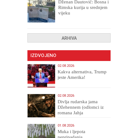
Dženan Dautović: Bosna i
Rimska kurija u srednjem
vijeku
ARHIVA
IZDVOJENO
02.08.2026
Kakva alternativa, Trump
jeste Amerika!
02.08.2026
Divlja rudarska jama
Džehennem (odlomci iz
romana Jahja
Veličanstveni)
01.08.2026
Muka i ljepota
nepripadanja