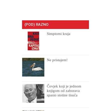
(POD) RAZNO
Simptomi kraja
Ne pristajem!
Čovjek koji je jednom
knjigom od zaborava
spasio stotine tisuća
drugih, prokletih i
uništenih