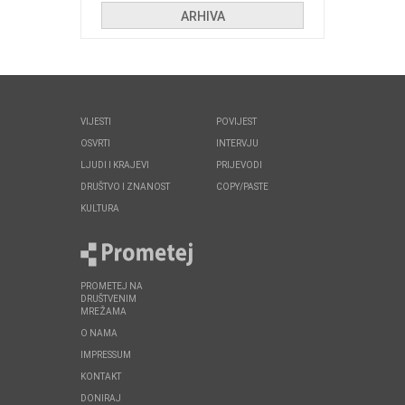
ARHIVA
VIJESTI
POVIJEST
OSVRTI
INTERVJU
LJUDI I KRAJEVI
PRIJEVODI
DRUŠTVO I ZNANOST
COPY/PASTE
KULTURA
PROMETEJ NA
DRUŠTVENIM
MREŽAMA
O NAMA
IMPRESSUM
KONTAKT
DONIRAJ