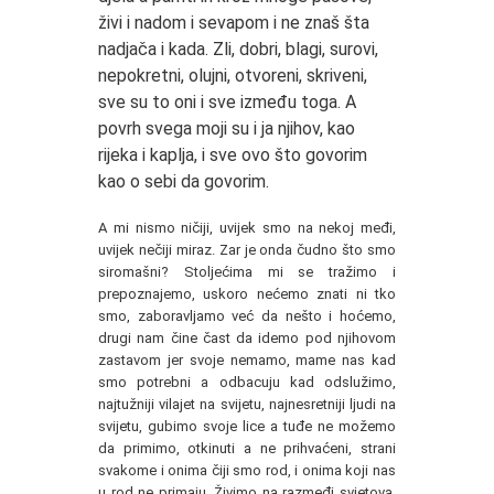
živi i nadom i sevapom i ne znaš šta
nadjača i kada. Zli, dobri, blagi, surovi,
nepokretni, olujni, otvoreni, skriveni,
sve su to oni i sve između toga. A
povrh svega moji su i ja njihov, kao
rijeka i kaplja, i sve ovo što govorim
kao o sebi da govorim.
A mi nismo ničiji, uvijek smo na nekoj međi,
uvijek nečiji miraz. Zar je onda čudno što smo
siromašni? Stoljećima mi se tražimo i
prepoznajemo, uskoro nećemo znati ni tko
smo, zaboravljamo već da nešto i hoćemo,
drugi nam čine čast da idemo pod njihovom
zastavom jer svoje nemamo, mame nas kad
smo potrebni a odbacuju kad odslužimo,
najtužniji vilajet na svijetu, najnesretniji ljudi na
svijetu, gubimo svoje lice a tuđe ne možemo
da primimo, otkinuti a ne prihvaćeni, strani
svakome i onima čiji smo rod, i onima koji nas
u rod ne primaju. Živimo na razmeđi svjetova,