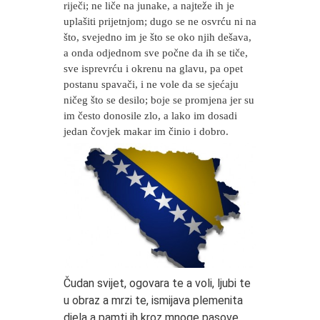
riječi; ne liče na junake, a najteže ih je
uplašiti prijetnjom; dugo se ne osvrću ni na
što, svejedno im je što se oko njih dešava,
a onda odjednom sve počne da ih se tiče,
sve isprevrću i okrenu na glavu, pa opet
postanu spavači, i ne vole da se sjećaju
ničeg što se desilo; boje se promjena jer su
im često donosile zlo, a lako im dosadi
jedan čovjek makar im činio i dobro.
Čudan svijet, ogovara te a voli, ljubi te
u obraz a mrzi te, ismijava plemenita
djela a pamti ih kroz mnoge pasove,