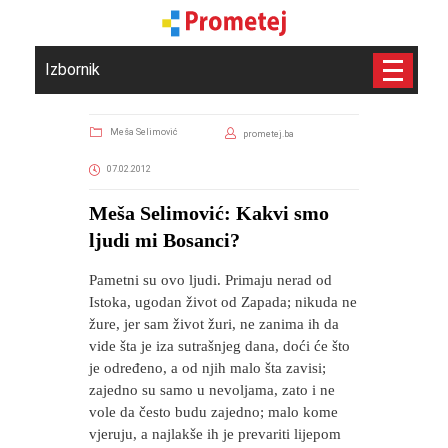
Izbornik
Meša Selimović
prometej.ba
07.02.2012
Meša Selimović: Kakvi smo
ljudi mi Bosanci?
Pametni su ovo ljudi. Primaju nerad od
Istoka, ugodan život od Zapada; nikuda ne
žure, jer sam život žuri, ne zanima ih da
vide šta je iza sutrašnjeg dana, doći će što
je određeno, a od njih malo šta zavisi;
zajedno su samo u nevoljama, zato i ne
vole da često budu zajedno; malo kome
vjeruju, a najlakše ih je prevariti lijepom