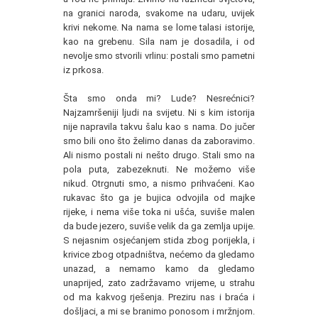
na granici naroda, svakome na udaru, uvijek
krivi nekome. Na nama se lome talasi istorije,
kao na grebenu. Sila nam je dosadila, i od
nevolje smo stvorili vrlinu: postali smo pametni
iz prkosa.
Šta smo onda mi? Lude? Nesrećnici?
Najzamršeniji ljudi na svijetu. Ni s kim istorija
nije napravila takvu šalu kao s nama. Do jučer
smo bili ono što želimo danas da zaboravimo.
Ali nismo postali ni nešto drugo. Stali smo na
pola puta, zabezeknuti. Ne možemo više
nikud. Otrgnuti smo, a nismo prihvaćeni. Kao
rukavac što ga je bujica odvojila od majke
rijeke, i nema više toka ni ušća, suviše malen
da bude jezero, suviše velik da ga zemlja upije.
S nejasnim osjećanjem stida zbog porijekla, i
krivice zbog otpadništva, nećemo da gledamo
unazad, a nemamo kamo da gledamo
unaprijed, zato zadržavamo vrijeme, u strahu
od ma kakvog rješenja. Preziru nas i braća i
došljaci, a mi se branimo ponosom i mržnjom.