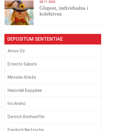
08.11.2025
Glupost, individualna i
kolektivna
DEPOSITUM SENTENTIAE
Amos Oz
Ernesto Sabato
Miroslav Krleža
Никола́й Бердя́ев
Ivo Andrić
Dietrich Bonhoeffer
Friedrich Nietzsche