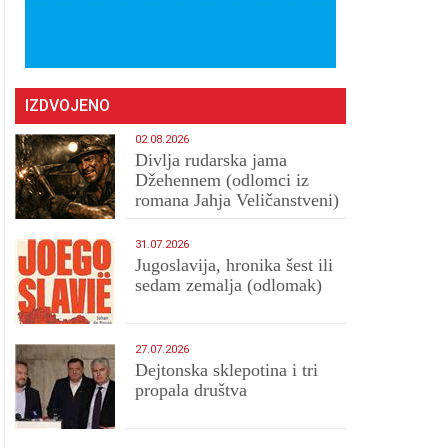
IZDVOJENO
02.08.2026
Divlja rudarska jama
Džehennem (odlomci iz
romana Jahja Veličanstveni)
31.07.2026
Jugoslavija, hronika šest ili
sedam zemalja (odlomak)
27.07.2026
Dejtonska sklepotina i tri
propala društva