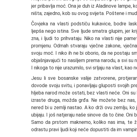
jer pribavlja moć. Ona je duh iz Aladinove lampe, koj
ništa; zajedno, kob su ovog svijeta. Poštene i mudr
Čovjeka na vlasti podstiču kukavice, bodre laska
ljepša nego istina. Sve ljude smatra glupim, jer kr
zna, i ljudi to prihvataju. Niko na vlasti nije pame
promjenu. Odmah stvaraju vječne zakone, vječna 
svoju moć. I niko ih ne bi oborio, da ne postaju sm
objašnjavajući to nasiljem prema narodu, a svi su n
I nikoga to nije urazumilo, svi srljaju na vlast, kao 
Jesu li sve bosanske valije zatvorene, protjerane
dovode svoju svitu, i ponavljaju gluposti svojih p
hljeba narod može ostati, bez vlasti neće. Oni su
izraste druga, možda grđa. Ne možete bez nas, ka
nered bi u zemlji nastao. A ko drži ovu zemlju, ko j
ubijaju. I još natjeraju naše sinove da to čine. Oni
Samo da prstom maknemo, koliko nas ima, te žga
odrastu pravi ljudi koji neće dopustiti da im vampi