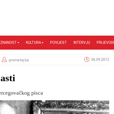
I ZNANOST
KULTURA
POVIJEST
INTERVJU
PRIJEVODI
06.09.2012
prometej.ba
asti
ercegovačkog pisca