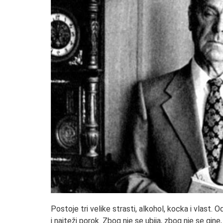
Postoje tri velike strasti, alkohol, kocka i vlast. O
i najteži porok. Zbog nje se ubija, zbog nje se gine