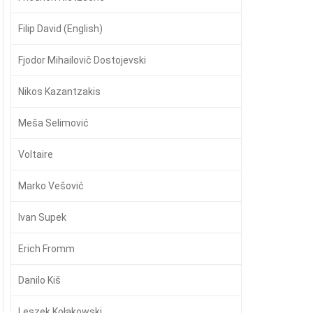
Filip David (English)
Fjodor Mihailovič Dostojevski
Nikos Kazantzakis
Meša Selimović
Voltaire
Marko Vešović
Ivan Supek
Erich Fromm
Danilo Kiš
Leszek Kołakowski