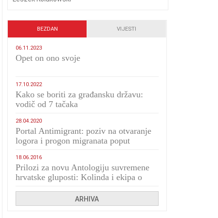
BEZDAN
VIJESTI
06.11.2023
​Opet on ono svoje
17.10.2022
Kako se boriti za građansku državu:
vodič od 7 tačaka
28.04.2020
Portal Antimigrant: poziv na otvaranje
logora i progon migranata poput
bijesnih kerova
18.06.2016
Prilozi za novu Antologiju suvremene
hrvatske gluposti: Kolinda i ekipa o
navijačkim huliganima
ARHIVA