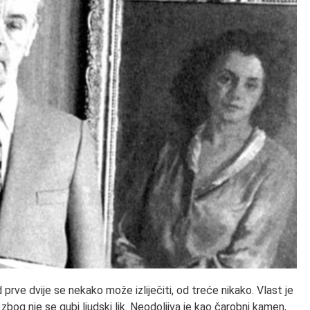
d prve dvije se nekako može izliječiti, od treće nikako. Vlast je
, zbog nje se gubi ljudski lik. Neodoljiva je kao čarobni kamen,