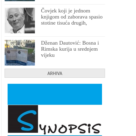
Čovjek koji je jednom
knjigom od zaborava spasio
stotine tisuća drugih,
prokletih i uništenih
Dženan Dautović: Bosna i
Rimska kurija u srednjem
vijeku
ARHIVA