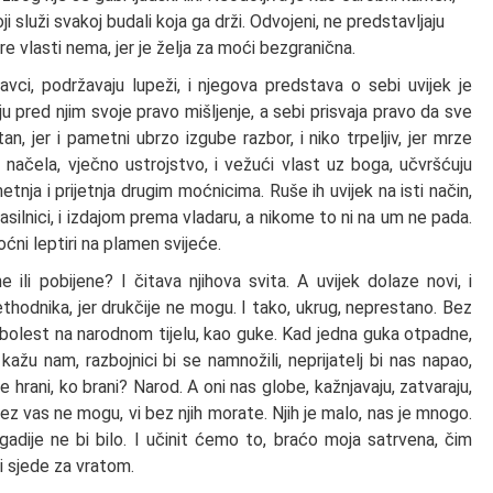
i služi svakoj budali koja ga drži. Odvojeni, ne predstavljaju
e vlasti nema, jer je želja za moći bezgranična.
vci, podržavaju lupeži, i njegova predstava o sebi uvijek je
iju pred njim svoje pravo mišljenje, a sebi prisvaja pravo da sve
tan, jer i pametni ubrzo izgube razbor, i niko trpeljiv, jer mrze
načela, vječno ustrojstvo, i vežući vlast uz boga, učvršćuju
etnja i prijetnja drugim moćnicima. Ruše ih uvijek na isti način,
asilnici, i izdajom prema vladaru, a nikome to ni na um ne pada.
noćni leptiri na plamen svijeće.
 ili pobijene? I čitava njihova svita. A uvijek dolaze novi, i
rethodnika, jer drukčije ne mogu. I tako, ukrug, neprestano. Bez
 bolest na narodnom tijelu, kao guke. Kad jedna guka otpadne,
žu nam, razbojnici bi se namnožili, neprijatelj bi nas napao,
e hrani, ko brani? Narod. A oni nas globe, kažnjavaju, zatvaraju,
 bez vas ne mogu, vi bez njih morate. Njih je malo, nas je mnogo.
dije ne bi bilo. I učinit ćemo to, braćo moja satrvena, čim
ri sjede za vratom.