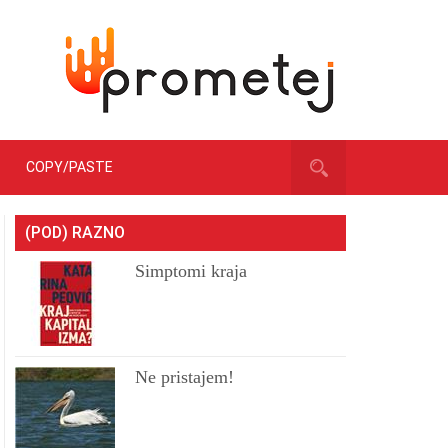
COPY/PASTE
(POD) RAZNO
Simptomi kraja
Ne pristajem!